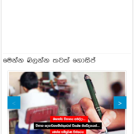
මෙන්න බලන්න තවත් ගොසිප්