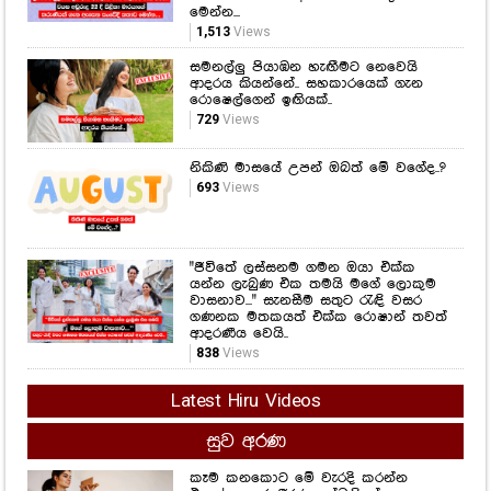
නිකිණි මාසයේ උපන් ඔබත් මේ වගේද..?
693
Views
"ජීවිතේ ලස්සනම ගමන ඔයා එක්ක
යන්න ලැබුණ එක තමයි මගේ ලොකුම
වාසනාව..." සැනසීම සතුට රැඳි වසර
ගණනක මතකයත් එක්ක රොෂාන් තවත්
ආදරණීය වෙයි..
838
Views
Latest Hiru Videos
සුව අරණ
කෑම කනකොට මේ වැරදි කරන්න
එපා...! ආහාර ජීරණ පද්ධතියේ
කාර්යක්ෂමතාවයට මේ දේවල් සෘජුවම
බලපාන බව ඔබ නිකමටවත් දැන
සිටියාද..?
1,396
Views
අධි රුධිර පීඩනය ඔබ හිතනවාට වඩා