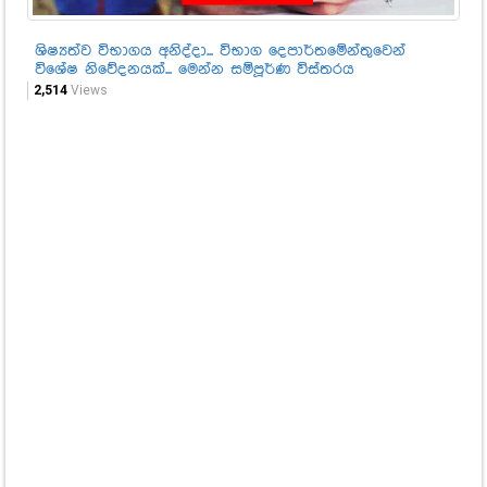
ශිෂ්‍යත්ව විභාගය අනිද්දා... විභාග දෙපාර්තමේන්තුවෙන්
ඔබ
විශේෂ නිවේදනයක්... මෙන්න සම්පූර්ණ විස්තරය
1,2
2,514
Views