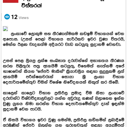
විස්තරය!
12
Views
ලංකාවේ ලොකුම සහ තීරණාත්මකම කඩඉම් විභාගයක් වෙන
අ.පො.ස. (උසස් පෙළ) විභාගය සාර්ථකව ඉවර වුණා විතරයි,
මෙන්න ඊළඟ වැදගත්ම අදියරට වැඩ කටයුතු සූදානම් වෙනවා.
උසස් පෙළ ලියපු ලක්ෂ සංඛ්‍යාත දරුවන්ගේ අනාගතය තීරණය
කරන පිළිතුරු පත්‍ර ඇගයීම් කටයුතු, එහෙමත් නැත්නම් අපේ
භාෂාවෙන් කියන "පේපර් මාකින්" ක්‍රියාවලිය සඳහා සුදුසුකම් ලත්
ඇගයීම් පරීක්ෂකවරුන් සොයා ශ්‍රී ලංකා විභාග
දෙපාර්තමේන්තුව විසින් විශේෂ නිවේදනයක් නිකුත් කර තිබේ.
කාලෙන් කාලෙට විභාග ප්‍රතිඵල ප්‍රමාද වීම නිසා ලංකාවේ
දරුවන්ට විශ්වවිද්‍යාලවලට යන්න අවුරුදු ගණන් බලාගෙන ඉන්න
වුණු යුගය නිමා කරන්න විභාග දෙපාර්තමේන්තුව දැන් ඉඳන්ම
සූදානම් වෙන පාටයි.
ඒ නිසයි විභාගය ඉවර වුණු ගමන්ම, ප්‍රතිඵල කඩිනමින් ලබාදීමේ
අරමුණින් පේපර් බලන්න යන ගුරුභවතුන් සඳහා අයදුම්පත්