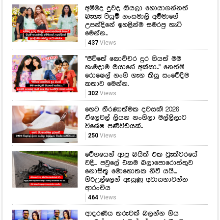
"ජීවිතේ කොච්චර දුර ගියත් මම
හැමදාම ඔයාගේ අක්කා.." නෙත්මි
රොෂෙල් නංගි ගැන කියූ සංවේදීම
කතාව මෙන්න.
302
Views
හෙට තීරණාත්මක දවසක්! 2026
ඒලෙවල් ලියන නංගිලා මල්ලිලාට
විශේෂ පණිවිඩයක්..
250
Views
වේගයෙන් ආපු බයික් එක ට්‍රැක්ටරයේ
වදී... පවුලේ එකම බලාපොරොත්තුව
නොසිතූ මොහොතක නිවී යයි...
ගිරිඋල්ලෙන් ඇසුණු අවාසනාවන්ත
ආරංචිය
464
Views
ආදරණීය තරුවක් බලන්න ගිය
ශෙරිල් සහ රුවන්ගේ ආදරණීයම
පෙනුම මෙන්න!
308
Views
"අපේ පවුලට එන පුංචි කුමාරිය.."
තාත්තා කෙනෙක් වෙන්න යන දිමුත්
ඔස්ට්‍රේලියාවේ ඉඳන් දුන්නු සුපිරිම