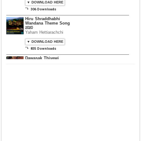
▼ DOWNLOAD HERE
⤵ 835 Downloads
Dawasak Thiyewi
Rana with AURA
▼ DOWNLOAD HERE
⤵ 586 Downloads
Lowama Ekalu Kala
Deshayak
Fredy Alex Silva
▼ DOWNLOAD HERE
⤵ 1,501 Downloads
Gedarata Wela Inna
Seeduwwa Sakura
▼ DOWNLOAD HERE
⤵ 1,309 Downloads
Hemin Sare Aa
Sulangak
Sanka Dineth
▼ DOWNLOAD HERE