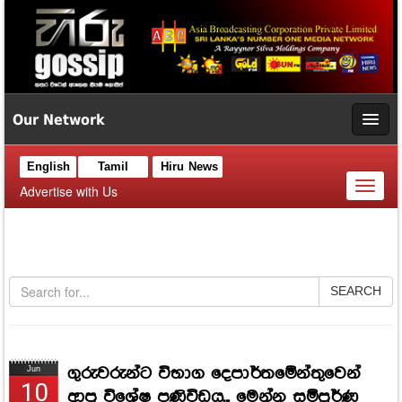
Our Network
English
Tamil
Hiru News
Toggl
Advertise with Us
naviga
SEARCH
ගුරුවරුන්ට විභාග දෙපාර්තමේන්තුවෙන්
Jun
10
ආපු විශේෂ පණිවිඩය... මෙන්න සම්පූර්ණ