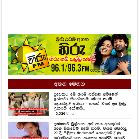
❮
❯
අතන මෙතන
දුවෙකුට මේ තරම් ලස්සන අම්මෙක්
ඉන්නවා කියන්නෙම මොන තරම්
දෙයක්ද..? අක්කා - නගෝ වගේ ළං වුණු
උදාරියි, දෝණියි...
2,239
Views
ලස්සනට මුල්තැන දුන් ඇය අනතුරක්
ගැන සිතුවේම නැති තරම්.. වයස අවුරුදු
22 දී පිළිකා මාරයාගේ ගොදුරක් වුණු
තරුණියක් ගැන ඇසෙන සංවේදී කතාව
මෙන්න...
1,513
Views
සමනල්ලු පියාඹන හැඟීමට නෙවෙයි
ආදරය කියන්නේ.. සහකාරයෙක් ගැන
රොෂෙල්ගෙන් ඉඟියක්..
729
Views