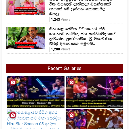
නොහැකි තරම්ය, ජන සන්නිවේදනයේ
දැවැන්ත පුරෝගාමියා වූ මහාචාර්ය
විමල් දිසානායක සමුගනී...
1,200
Views
Recent Galleries