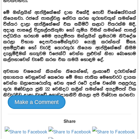
නවත්වනවා.
මේ ඔන්ලයින් ඇප්ලිකේෂන් දාන එකේදී පොඩි විශේෂත්වයක්
තියෙනවා. රජයේ පාසල්වල සේවය කරන ගුරුභවතුන් තමන්ගේ
විස්තර දාලා ඇප්ලිකේෂන් එක සබ්මිට් කළාට විතරක්ම මදි.
අදාළ පාසලේ විදුහල්පතිතුමා හෝ තුමිය විසින් තමන්ගේ පාසල්
පද්ධතිය හරහාම මෙම අයදුම්පත ඔන්ලයින් ක්‍රමයටම නිර්දේශ
කරලා විභාග දෙපාර්තමේන්තුවට යොමු කරන්නත් ඕනෑ.
අසම්පූර්ණ හෝ වැරදි තොරතුරු තියෙන ඇප්ලිකේෂන් කිසිම
දැනුම්දීමක් නැතුවම රිජෙක්ට් වෙන්න පුළුවන් නිසා බොහොම
කල්පනාවෙන් වැඩේ කරන එක තමයි හොඳම දේ.
අවසාන වශයෙන් කියන්න තියෙන්නේ, ලංකාවේ දරුවන්ගේ
අනාගතය වෙනුවෙන් කෙරෙන මේ මහා ජාතික මෙහෙවරට දායක
වෙන්න බලාපොරොත්තු වෙන අපේ රටේ දක්ෂ වගේම පළපුරුදු
ගුරු මණ්ඩලය ජූනි 22 වෙනිදට කලින් තමන්ගේ අයදුම්පත් ටික
නිවැරදිව දාලා වැඩේ ගොඩදාගනීවි කියලා අපි විශ්වාස කරනවා
Make a Comment
Share