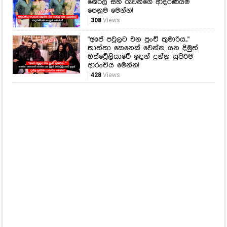
ආරංචිය මෙන්න!
428
Views
නැගලා යන ගොසිප්