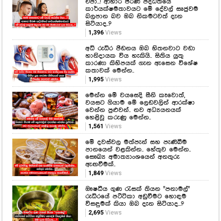
හානිදායක විය හැකියි.. සිතිය යුතු
කාරණා කිහිපයක් ගැන ඇසෙන විශේෂ
කතාවක් මෙන්න..
1,995
Views
මෙන්න මේ වයසෙදි සීනි කෑවොත්,
වයසට ගියාම මේ ලෙඩවලින් ආරක්ෂා
වෙන්න පුළුවන්.. නව අධ්‍යයනයක්
හෙළිවූ කරුණු මෙන්න..
1,561
Views
මේ දවස්වල මත්පැන් සහ පැණිබීම
පානයෙන් වළකින්න.. හේතුව මෙන්න..
සෞඛ්‍ය අමාත්‍යාංශයෙන් අනතුරු
ඇඟවීමක්..
1,849
Views
ඖෂධීය ගුණ රැසක් තියන "පනාමල්"
රුධිරයේ පට්ටිකා අඩුවීමට හොඳම
විසඳුමක් කියා ඔබ දැන සිටියාද...?
2,695
Views
Hot Gossip
CLICK HERE