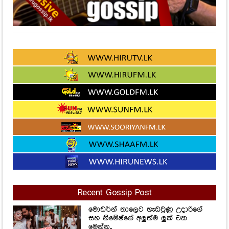
Recent Gossip Post
මොඩර්න් තාලෙට හැඩවුණු උදාරිගේ
සහ නිමේෂ්ගේ අලුත්ම ලුක් එක
මෙන්න..
143
Views
77ක ආච්චි මිනිබිරියෝ දෙන්නත්
එක්ක ගෙදර බූරු ගහලා... පොලිසිය
පනිද්දී බයේ දිව්ව කෙනෙක් වැටිලා
හිසටත් මැහුම් 04ක් දාගෙන...