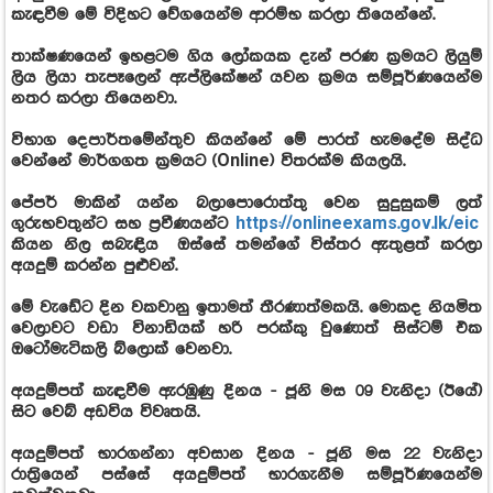
කැඳවීම මේ විදිහට වේගයෙන්ම ආරම්භ කරලා තියෙන්නේ.
තාක්ෂණයෙන් ඉහළටම ගිය ලෝකයක දැන් පරණ ක්‍රමයට ලියුම්
ලිය ලියා තැපෑලෙන් ඇප්ලිකේෂන් යවන ක්‍රමය සම්පූර්ණයෙන්ම
නතර කරලා තියෙනවා.
විභාග දෙපාර්තමේන්තුව කියන්නේ මේ පාරත් හැමදේම සිද්ධ
වෙන්නේ මාර්ගගත ක්‍රමයට (Online) විතරක්ම කියලයි.
පේපර් මාකින් යන්න බලාපොරොත්තු වෙන සුදුසුකම් ලත්
ගුරුභවතුන්ට සහ ප්‍රවීණයන්ට
https://onlineexams.gov.lk/eic
කියන නිල සබැඳිය ඔස්සේ තමන්ගේ විස්තර ඇතුළත් කරලා
අයදුම් කරන්න පුළුවන්.
මේ වැඩේට දින වකවානු ඉතාමත් තීරණාත්මකයි. මොකද නියමිත
වෙලාවට වඩා විනාඩියක් හරි පරක්කු වුණොත් සිස්ටම් එක
ඔටෝමැටිකලි බ්ලොක් වෙනවා.
අයදුම්පත් කැඳවීම ඇරඹුණු දිනය - ජූනි මස 09 වැනිදා (ඊයේ)
සිට වෙබ් අඩවිය විවෘතයි.
අයදුම්පත් භාරගන්නා අවසාන දිනය - ජූනි මස 22 වැනිදා
රාත්‍රියෙන් පස්සේ අයදුම්පත් භාරගැනීම සම්පූර්ණයෙන්ම