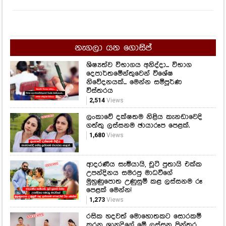
ශිෂ්‍යත්ව විභාගය අනිද්දා... විභාග
දෙපාර්තමේන්තුවෙන් විශේෂ
නිවේදනයක්... මෙන්න සම්පූර්ණ
විස්තරය
2,514
Views
ලංකාවේ දක්ෂතම නිළිය කැනඩාවෙදි
ගත්තු ලස්සනම ඡායාරූප පෙළක්.
1,680
Views
ආදරණීය සැමියායි, චූටි පුතායි එක්ක
උපන්දිනය සමරපු මාධවීගේ
මුහුණුපොත උණුසුම් කළ ලස්සනම රූ
පෙළක් මෙන්න!
1,273
Views
රසික හදවත් මොහොතකට සොරකම්
කරන ශානුද්‍රිගේ මේ ලස්සන පින්තූර
ටික ඔයාලත් දැක්කද? බලන්නකෝ
ඇයගේ මේ ලස්සන කොහොමද
කියලා....
1,243
Views
ඔහු කළ සේවය වචනයෙන් කිව