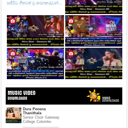
Dura Penena
Thanithala
Senior Choir Gateway
College Colombo
▼ DOWNLOAD HERE
⤵ 306 Downloads
Hiru Shraddhabhi
Wandana Theme Song
2020
Yaham Hettiarachchi