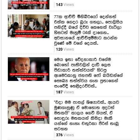
අවසානයේ ආච්චිඅම්මාට කරන්න
වුණේ මේ වගේ දෙයක්..
120
Views
මෙය ඉතා වේදනාකාරී වගේම
බොහෝ පැතිවලින් දැඩි ලෙස
පීඩාකාරී තත්ත්වයක්" හිටපු
ඇමෙරිකානු ජනපති ජෝ බයිඩන්ගේ
සෞඛ්‍ය තත්ත්වය ගැන පුතාගෙන්
සංවේදී හෙළිදරව්වක්...
187
Views
"එදා මම පාසල් ශිෂ්‍යාවක්... ඇයව
මුණගැසුණු ඒ මොහොත අදටත්
මතකයි" කාලය ගෙවී ගියත්, ඒ
සොඳුරු මතකයන් කිසිදා මැකී
යන්නේ නැහැ චතුරිකා පීරිස් තැබූ
සටහන
376
Views
අම්මද දුවද කියලා හොයාගන්නත්
බැහැ! පියුමි හංසමාලි අම්මාගේ
උපන්දිනේ ඉහළින්ම සමරපු හැටි
මෙන්න..
437
Views