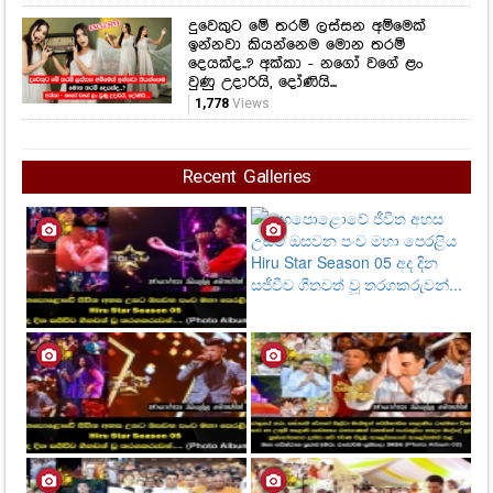
දුවෙකුට මේ තරම් ලස්සන අම්මෙක්
ඉන්නවා කියන්නෙම මොන තරම්
දෙයක්ද..? අක්කා - නගෝ වගේ ළං
වුණු උදාරියි, දෝණියි...
1,778
Views
Recent Galleries