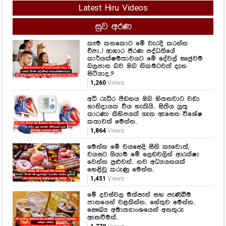
Latest Hiru Videos
සුව අරණ
කෑම කනකොට මේ වැරදි කරන්න
එපා...! ආහාර ජීරණ පද්ධතියේ
කාර්යක්ෂමතාවයට මේ දේවල් සෘජුවම
බලපාන බව ඔබ නිකමටවත් දැන
සිටියාද..?
1,260
Views
අධි රුධිර පීඩනය ඔබ හිතනවාට වඩා
හානිදායක විය හැකියි.. සිතිය යුතු
කාරණා කිහිපයක් ගැන ඇසෙන විශේෂ
කතාවක් මෙන්න..
1,864
Views
මෙන්න මේ වයසෙදි සීනි කෑවොත්,
වයසට ගියාම මේ ලෙඩවලින් ආරක්ෂා
වෙන්න පුළුවන්.. නව අධ්‍යයනයක්
හෙළිවූ කරුණු මෙන්න..
1,451
Views
මේ දවස්වල මත්පැන් සහ පැණිබීම
පානයෙන් වළකින්න.. හේතුව මෙන්න..
සෞඛ්‍ය අමාත්‍යාංශයෙන් අනතුරු
ඇඟවීමක්..