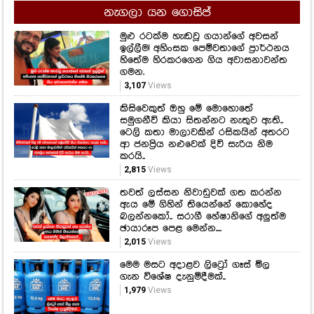
නැගලා යන ගොසිප්
මුළු රටක්ම හැඬවූ ගයාන්ගේ අවසන්
ඉල්ලීම! අහිංසක පෙම්වතාගේ ප්‍රාර්ථනය
හිතේම හිරකරගෙන ගිය අවාසනාවන්ත
ගමන.
3,107
Views
කිසිවෙකුත් ඔහු මේ මොහොතේ
සමුගනීවි කියා සිතන්නට නැතුව ඇති..
ටෙලි කතා මාලාවකින් රසිකයින් අතරට
ආ ජනප්‍රිය නළුවෙක් දිවි සැරිය නිම
කරයි..
2,815
Views
තවත් ලස්සන නිවාඩුවක් ගත කරන්න
ඇය මේ ගිහින් තියෙන්නේ කොහේද
බලන්නකෝ.. සරාගී හේෂානිගේ අලුත්ම
ඡායාරූප පෙළ මෙන්න....
2,015
Views
මෙම මසට අදාළව ලිට්‍රෝ ගෑස් මිල
ගැන විශේෂ දැනුම්දීමක්..
1,979
Views