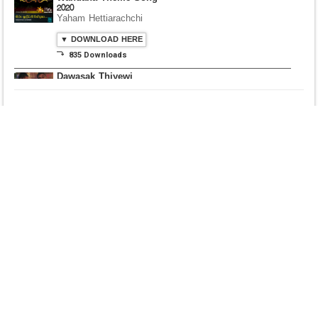
2020
Yaham Hettiarachchi
▼ DOWNLOAD HERE
⤵ 835 Downloads
Dawasak Thiyewi
Rana with AURA
▼ DOWNLOAD HERE
⤵ 586 Downloads
Lowama Ekalu Kala
Deshayak
Fredy Alex Silva
▼ DOWNLOAD HERE
⤵ 1,501 Downloads
Gedarata Wela Inna
Seeduwwa Sakura
▼ DOWNLOAD HERE
⤵ 1,309 Downloads
Hemin Sare Aa
Sulangak
Sanka Dineth