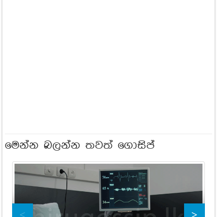
මෙන්න බලන්න තවත් ගොසිප්