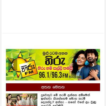
❮
❯
අතන මෙතන
දුවෙකුට මේ තරම් ලස්සන අම්මෙක්
ඉන්නවා කියන්නෙම මොන තරම්
දෙයක්ද..? අක්කා - නගෝ වගේ ළං වුණු
උදාරියි, දෝණියි...