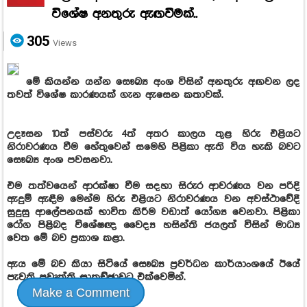
විශේෂ අනතුරු ඇඟවීමක්..
305
Views
මේ කියන්න යන්න සෞඛ්‍ය අංශ විසින් අනතුරු අඟවන ලද
තවත් විශේෂ කාරණයක් ගැන ඇසෙන කතාවක්.
උදෑසන 10ත් පස්වරු 4ත් අතර කාලය තුළ හිරු එළියට
නිරාවරණය වීම හේතුවෙන් සමෙහි පිළිකා ඇති විය හැකි බවට
සෞඛ්‍ය අංශ පවසනවා.
එම තත්වයෙන් ආරක්ෂා වීම සදහා සිරුර ආවරණය වන පරිදි
ඇදුම් ඇඳීම මෙන්ම හිරු එළියට නිරාවරණය වන අවස්ථාවේදී
සුදුසු ආලේපනයක් භාවිත කිරීම වඩාත් යෝග්‍ය වෙනවා. පිළිකා
රෝග පිළිබද විශේෂඥ වෛද්‍ය හසින්ති ජයලත් විසින් මාධ්‍ය
වෙත මේ බව ප්‍රකාශ කළා.
ඇය මේ බව කියා සිටියේ සෞඛ්‍ය ප්‍රවර්ධන කාර්යාංශයේ ඊයේ
පැවති ප්‍රවෘත්ති සාකච්ඡාවට එක්වෙමින්.
Make a Comment