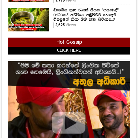
1,770
Views
ඖෂධීය ගුණ රැසක් තියන "පනාමල්"
රුධිරයේ පට්ටිකා අඩුවීමට හොඳම
විසඳුමක් කියා ඔබ දැන සිටියාද...?
2,625
Views
Hot Gossip
CLICK HERE