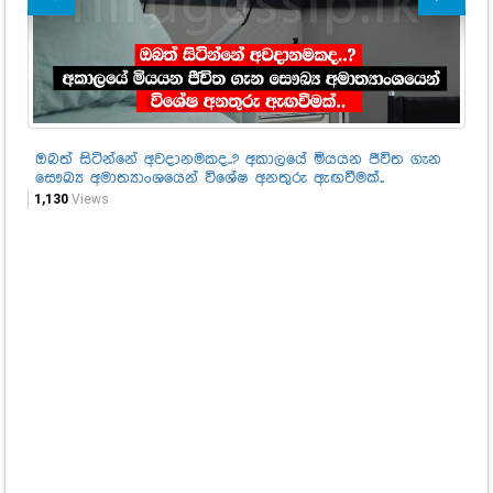
ඔබත් සිටින්නේ අවදානමකද..? අකාලයේ මියයන ජීවිත ගැන
ඔබ
සෞඛ්‍ය අමාත්‍යාංශයෙන් විශේෂ අනතුරු ඇඟවීමක්..
1,2
1,130
Views