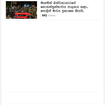
මැගසින් බන්ධනාගාරයේ
නොසන්සුන්තාවය පාලනය කළා...
පොලිස් මාධ්‍ය ප්‍රකාශක කියයි..
692
Views