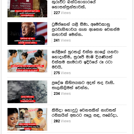
කුරුවිට බන්ධනාගාරයේ
නොසන්සුන්තාවක්..
227
Views
ට්‍රම්ප්ගෙන් යළි සීමා.. අමෙරිකානු
පුරවැසිභාවය ගැන ඇසෙන වෙනස්ම
කතාවක් මෙන්න..
241
Views
යේළිගේ හුරතල් එක්ක කාලේ යනවා
නොදැනීම... සුරූපී මාෂි දියණියත්
එක්කම කැමරාව ඉදිරියේ රූ රටා
මවයි..
275
Views
ප්‍රදේශ කිහිපයකට අදත් තද වැසි..
සැලකිලිමත් වෙන්න..
234
Views
කිසිදා නොදුටු වෙනසකින් නැවතත්
රසිකයින් අතරට පෑයූ සඳ, පබෝදා..
282
Views