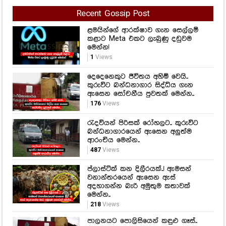
Recent Gossip Post
ළමයින්ගේ ආරක්ෂාව ගැන සෙල්ලම්
කළාට Meta එකට ලැබුණු දඩුවම
මෙන්න!
1
Views
දෙදෙනෙකුට ජීවිතය අහිමි වෙයි..
කුරුවිට බන්ධනාගාර සිද්ධිය ගැන
ඇසෙන සෝචනීය පුවතක් මෙන්න..
176
Views
රැදවියන් පිරිසක් රෝහලට.. කුරුවිට
බන්ධනාගාරයෙන් ඇසෙන අලුත්ම
ආරංචිය මෙන්න..
487
Views
ප්ලාස්ටික් කන දිලීරයක්..! ඇමසන්
වනාන්තරයෙන් ඇසෙන ඇස්
අදහාගන්න බැරි අමුතුම කතාවක්
මෙන්න..
218
Views
පාලනයට පොලිසියෙන් කඳුළු ගෑස්..