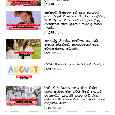
1,778
Views
ලස්සනට මුල්තැන දුන් ඇය අනතුරක්
ගැන සිතුවේම නැති තරම්.. වයස අවුරුදු
22 දී පිළිකා මාරයාගේ ගොදුරක් වුණු
තරුණියක් ගැන ඇසෙන සංවේදී කතාව
මෙන්න...
1,275
Views
සමනල්ලු පියාඹන හැඟීමට නෙවෙයි
ආදරය කියන්නේ.. සහකාරයෙක් ගැන
රොෂෙල්ගෙන් ඉඟියක්..
595
Views
නිකිණි මාසයේ උපන් ඔබත් මේ වගේද..?
591
Views
"ජීවිතේ ලස්සනම ගමන ඔයා එක්ක
යන්න ලැබුණ එක තමයි මගේ ලොකුම
වාසනාව..." සැනසීම සතුට රැඳි වසර
ගණනක මතකයත් එක්ක රොෂාන් තවත්
ආදරණීය වෙයි..
709
Views