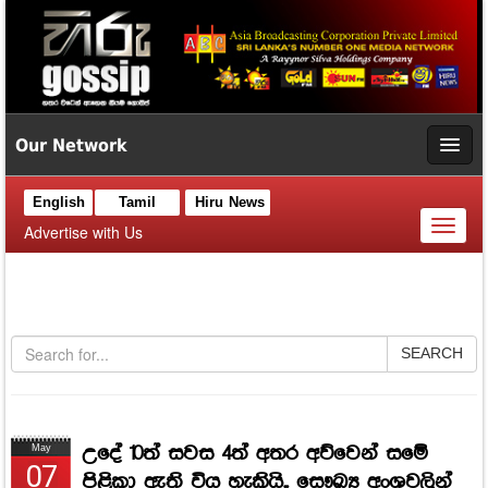
Our Network
English
Tamil
Hiru News
Toggl
Advertise with Us
naviga
SEARCH
උදේ 10ත් සවස 4ත් අතර අව්වෙන් සමේ
May
07
පිළිකා ඇති විය හැකියි.. සෞඛ්‍ය අංශවලින්