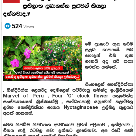
ප්‍රතිලාභ ලබාගන්න පුළුවන් කියලා
දන්නවාද..?
524
Views
මේ ලංකාව තුළ හරිම
සුලබ ශාකයක්. ඔබ
නොදත් එහි ගුණ
ගැනයි අද අපි කතා
කරන්න යන්නේ..
සිංහලෙන් හෙන්දිරික්කා
, හින්දිරික්ක ලෙසටද දෙමලෙන් පට්ටරාසු නමින්ද ඉංග්‍රීසියෙන්
Marvel of Peru , Four ‘O’ clock flower යනුවෙන්ද
සංස්කෘතයෙන් ක්‍රිෂ්ණකේලි , සන්ධ්‍යාකාලි යනුවෙන් හදුන්වනු
ලබන හෙන්දිරික්කා ශාකය Nyctaginaceae උද්භිද කුලයට
අයත් ශාකයක්.
මෙහි නිජබිම නිවර්තන ඇමරිකාව වුවත් අප්‍රිකාව , ඉන්දියාව ,
චීනය ආදී රටවල පවා දක්නට ලැබෙනවා. අප රටේ සෑම