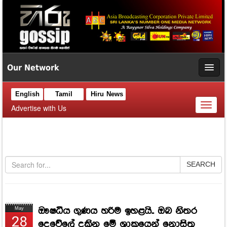
Our Network
English
Tamil
Hiru News
Toggl
Advertise with Us
naviga
SEARCH
ඖෂධීය ගුණය හරිම ඉහළයි.. ඔබ නිතර
May
28
දෙවේලේ දකින මේ ශාකයෙන් නොසිතූ