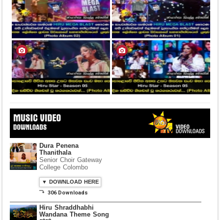
Dura Penena
Thanithala
Senior Choir Gateway
College Colombo
▼ DOWNLOAD HERE
⤵ 306 Downloads
Hiru Shraddhabhi
Wandana Theme Song
2020
Yaham Hettiarachchi
▼ DOWNLOAD HERE
⤵ 835 Downloads
Dawasak Thiyewi