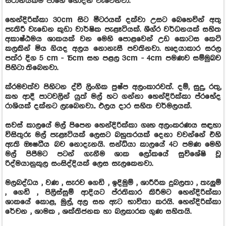
ස්ථානයකම පාහේ හොදින් වැවෙනවා.
හෙන්දිරික්කා 30cm සිට මීටරයක් දක්වා උසට බෙහෙවින් අතු
පැතිරී වැඩෙන කුඩා වාර්ෂික පැළෑටියක්. ශීග්ර වර්ධනයක් සහිත
අකාෂ්ඨමය ශාකයක් වන මෙහි පොළවෙන් උඩ කොටස කෙටි
කලකින් මිය ගියද අලය නොනැසී පවතිනවා. හෘදයාකාර සරල
පත්ර දිග 5 cm - 15cm සහ පළල 3cm - 4cm පමණව සම්මුඛව
පිහිටා
තිබෙනවා.
ක්රමවත්ව පිහිටන ද්වී ලිංගික පුෂ්ප අලංකාරවත්. දම්, සුදු, රතු,
කහ ආදී පාටවලින් යුත් මල් හට ගන්නා හෙන්දිරික්කා ප්රභේද
රාශියක් දක්නට ලැ
බෙනවා.
. ඵලය දාර සහිත චර්මලයක්.
සවස් කාලයේ මල් පිපෙන හෙන්දිරික්කා ගෘහ අලංකරණය සඳහා
විසිතුරු මල් පැළෑටියක් ලෙසට බහුතරයක් දෙනා වවන්නේ එහි
ඇති ඖෂධීය බව නොදැන‍යි. සන්ධ්යා කාලයේ 4ට පමණ මෙහි
මල් පිපීමට පටන් ගැනීම ශාක ලෝකයේ සුවිශේෂි වූ
රිද්මයානුකුල සංසිද්දියක් ලෙස සැලකෙනවා.
මලබද්ධය , වණ , සැරව ගෙඩි , ඉදිමුම් , ශාරීරික දුබලතා , තැලුම්
, ගෙඩි , පිලිස්සුම් ආදියට ප්රතිකාර කිරීමට හෙන්දිරික්කා
ශාකයේ කොළ, මුල්, අල සහ ඇට භාවිතා කරයි. හෙන්දිරික්කා
රේචන , ශාමක , ශක්තිජනක හා බලකාරක ගුණ සහිතයි.