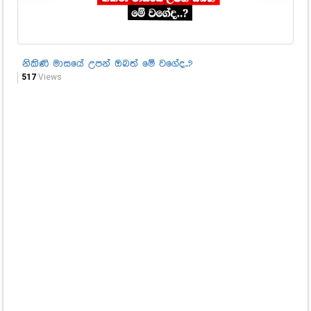
නිකිණි මාසයේ උපන් ඔබත් මේ වගේද..?
මු
සහ
517
Views
1,3