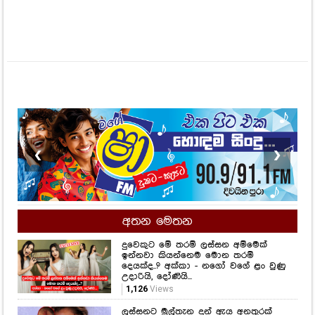
❮
❯
අතන මෙතන
දුවෙකුට මේ තරම් ලස්සන අම්මෙක්
ඉන්නවා කියන්නෙම මොන තරම්
දෙයක්ද..? අක්කා - නගෝ වගේ ළං වුණු
උදාරියි, දෝණියි...
1,126
Views
ලස්සනට මුල්තැන දුන් ඇය අනතුරක්
ගැන සිතුවේම නැති තරම්.. වයස අවුරුදු
22 දී පිළිකා මාරයාගේ ගොදුරක් වුණු
තරුණියක් ගැන ඇසෙන සංවේදී කතාව
මෙන්න...
1,138
Views
සමනල්ලු පියාඹන හැඟීමට නෙවෙයි