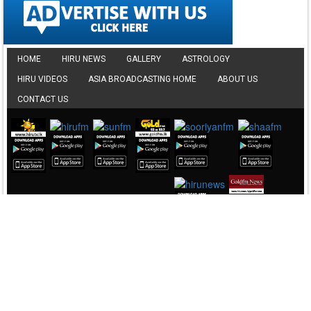
HIRU VIDEOS
ASIA BROADCASTING HOME
ABOUT US
CONTACT US
▼ DOWNLOAD HERE
⤵ 7,795 Downloads
Guru Geethaya
Bhanuka G Senarath
▼ DOWNLOAD HERE
⤵ 4,106 Downloads
Thanikada Ahase
Bhanuka G Senarath
▼ DOWNLOAD HERE
⤵ 1,954 Downloads
Awasan Haduwa
Pawan Minon
▼ DOWNLOAD HERE
Copyright © Lotus Technologies (Private) Limited. All Rights Reserved.
⤵ 38,065 Downloads
Site by:
Lotus Technologies
..