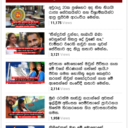
"තීන්දුවක් දුන්නා, හැබැයි බබා
වෙනුවෙන් හිතපු දේ වුණේ නෑ.."
චාමිකට එරෙහි නඩුව ගැන ගුවන්
සේවිකාව අද කියූ කතාව මෙන්න..
3,121
Views
අවසාන මොහොතේ ඔවුන් ජීවිතය ගැන
මේ වගේ තීරණයක් ගත්තේ ඇයි..?
ජීවන ගමන නොසිතූ ලෙස කෙළවර
කරගත් නිවුන් සහෝදරියන් ගැන මේ
ඇසෙන්නේ සංවේදී කතාව මෙන්න..
2,114
Views
මුළු රටක්ම හැඬවූ ගයාන්ගේ අවසන්
ඉල්ලීම! අහිංසක පෙම්වතාගේ ප්‍රාර්ථනය
හිතේම හිරකරගෙන ගිය අවාසනාවන්ත
ගමන.
1,958
Views
කිසිවෙකුත් ඔහු මේ මොහොතේ
සමුගනීවි කියා සිතන්නට නැතුව ඇති..
ටෙලි කතා මාලාවකින් රසිකයින් අතරට
ආ ජනප්‍රිය නළුවෙක් දිවි සැරිය නිම
කරයි..
1,753
Views