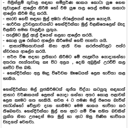
- පිලිස්සුම් තුවාල සඳහා සම්පූර්ණ ශාකය කොටා යුෂ ගෙන
තුවාලයේ ආලේප කිරීම හෝ එම යුෂ තල තෙල් සමඟ කකාරා
ආලේප කිරීම සිදු කරයි.
- සැරව ගෙඩි සඳහා මුල් අඹරා ප්රලේපයක් ලෙස යොදයි.
- ශාරීරික දුර්වලතාවයන්ට හෙන්දිරික්කා මුල් එළඟිතෙලෙන් බැද
එළකිරි සමඟ වැලඳිය යුතුය.
- තැල්මට මුල් ඇල් දියෙන් ගලගා ආලේප කරයි.
- කොළ යුෂ රත්කර ආලේප කිරීමෙන් ගෙඩි පැසවා යයි.
- ආසාත්මිකතාවයක් නිසා ඇති වන කරප්පන්වලට පත්ර
ස්වරසය ආලේප කරයි.
- සර්ප විෂ සදහා ප්‍රතිකාර කිරීමට මේ පැලෑටිය යොදාගන්නා
අතරත පැත්තැවකු කෑ විට අලය , දෙහි අබුලින් උරච්චි කල
ගෑවිට විස බහි.
- හෙන්දිරික්කා අල මෘදු විරේචන ඖෂධයක් ලෙස භාවිතා කළ
හැකිය.
හෙන්දිරික්කා මල් පූජකිරීමටත් ගුප්ත විද්යා කටයුතු සඳහාත්
ආහාර වර්ණකයක් ලෙසත් යොදා ගන්නා අතර කොළ පළාවක්
ලෙස කෑමට ගත හැකි‍යි. සවස 4 ට පමණ මල් පිපෙන බැවින්
පැරැන්නෝ වේලාව දැන ගැනීමට මෙම ශාකය භාවිතා කර
තිබෙනවා. හෙන්දිරික්කා මුල් සහ ඇට යම් විෂ සහිත බවකින්
යුක්ත නිසා උපදෙස් මත මුල් හා ඇට ඔසු පිණිස භාවිතය
වැදගත් වෙනවා.