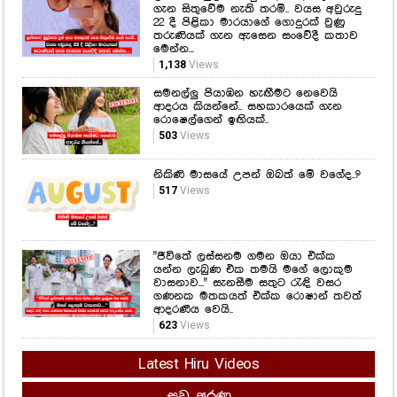
ආදරය කියන්නේ.. සහකාරයෙක් ගැන
රොෂෙල්ගෙන් ඉඟියක්..
503
Views
නිකිණි මාසයේ උපන් ඔබත් මේ වගේද..?
517
Views
"ජීවිතේ ලස්සනම ගමන ඔයා එක්ක
යන්න ලැබුණ එක තමයි මගේ ලොකුම
වාසනාව..." සැනසීම සතුට රැඳි වසර
ගණනක මතකයත් එක්ක රොෂාන් තවත්
ආදරණීය වෙයි..
623
Views
Latest Hiru Videos
සුව අරණ
කෑම කනකොට මේ වැරදි කරන්න
එපා...! ආහාර ජීරණ පද්ධතියේ
කාර්යක්ෂමතාවයට මේ දේවල් සෘජුවම
බලපාන බව ඔබ නිකමටවත් දැන
සිටියාද..?
1,159
Views