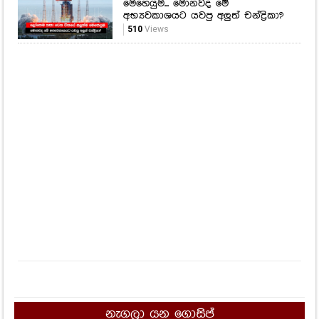
නැගලා යන ගොසිප්
අවුරුදු 20ක ප්‍රශ්නෙට අද තිත තියයි!
රාජ්‍ය සේවකයින්ට සහ විශ්‍රාමිකයින්ට
ආපු සුපිරිම ආරංචිය මෙන්න.
11,175
Views