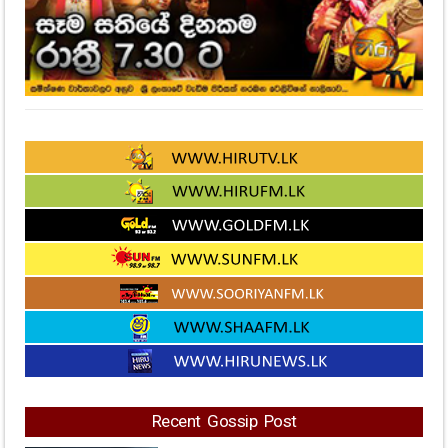
Recent Gossip Post
මහනුවර ජීවත්වන ඔබ මේ ගැන
දැනුවත්ද..? ජල කප්පාදුවක් ගැන අද
ඇසෙන ආරංචිය මෙන්න..
84
Views
නිරිත දිග මෝසම සක්‍රීය වෙයි... ප්‍රදේශ