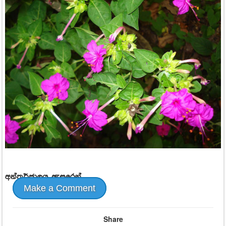
අන්තර්ජාලය ඇසුරෙන්...
Make a Comment
Share