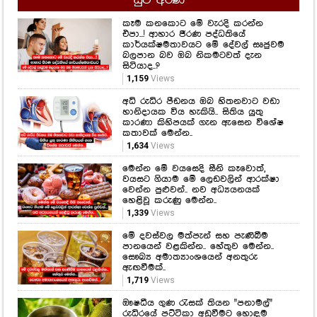
අධි රුධිර පීඩනය ඔබ හිතනවාට වඩා
හානිදායක විය හැකියි.. සිතිය යුතු
කාරණා කිහිපයක් ගැන ඇසෙන විශේෂ
කතාවක් මෙන්න..
1,634
Views
මෙන්න මේ වයසෙදි සීනි කෑවොත්,
වයසට ගියාම මේ ලෙඩවලින් ආරක්ෂා
වෙන්න පුළුවන්.. නව අධ්‍යයනයක්
හෙළිවූ කරුණු මෙන්න..
1,339
Views
මේ දවස්වල මත්පැන් සහ පැණිබීම
පානයෙන් වළකින්න.. හේතුව මෙන්න..
සෞඛ්‍ය අමාත්‍යාංශයෙන් අනතුරු
ඇඟවීමක්..
1,719
Views
ඖෂධීය ගුණ රැසක් තියන "පනාමල්"
රුධිරයේ පට්ටිකා අඩුවීමට හොඳම
විසඳුමක් කියා ඔබ දැන සිටියාද...?
2,579
Views
Hot Gossip
CLICK HERE