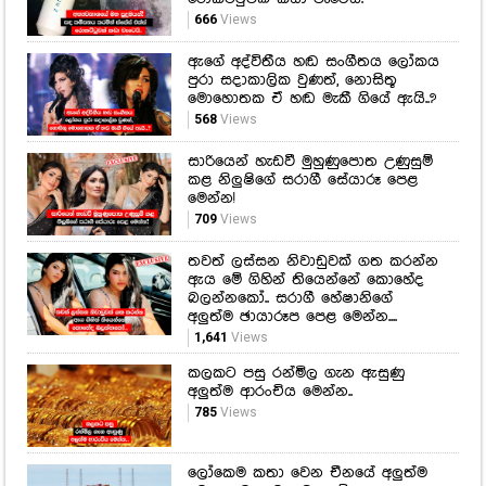
සාරියෙන් හැඩවී මුහුණුපොත උණුසුම්
කළ නිලුෂිගේ සරාගී සේයාරූ පෙළ
මෙන්න!
709
Views
තවත් ලස්සන නිවාඩුවක් ගත කරන්න
ඇය මේ ගිහින් තියෙන්නේ කොහේද
බලන්නකෝ.. සරාගී හේෂානිගේ
අලුත්ම ඡායාරූප පෙළ මෙන්න....
1,641
Views
කලකට පසු රන්මිල ගැන ඇසුණු
අලුත්ම ආරංචිය මෙන්න..
785
Views
ලෝකෙම කතා වෙන චීනයේ අලුත්ම
මෙහෙයුම... මොනවද මේ
අභ්‍යවකාශයට යවපු අලුත් චන්ද්‍රිකා?
510
Views