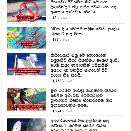
රැසකට තද වැසි...
177
Views
කිසිවෙකුත් ඔහු මේ මොහොතේ
සමුගනීවි කියා සිතන්නට නැතුව ඇති..
ටෙලි කතා මාලාවකින් රසිකයින්
අතරට ආ ජනප්‍රිය නළුවෙක් දිවි
සැරිය නිම කරයි..
1,753
Views
මුළු රටක්ම හැඬවූ ගයාන්ගේ අවසන්
ඉල්ලීම! අහිංසක පෙම්වතාගේ
ප්‍රාර්ථනය හිතේම හිරකරගෙන ගිය
අවාසනාවන්ත ගමන.
1,974
Views
අභ්‍යවකාශයේ මහ පුදුමයක්! සඳ
කම්පනය කරමින් ස්පේස් එක්ස්
රොකට්ටුවක් කඩා වැටෙයි.
666
Views
ඇගේ අද්විතීය හඬ සංගීතය ලෝකය
පුරා සදාකාලික වුණත්, නොසිතූ
මොහොතක ඒ හඬ මැකී ගියේ ඇයි..?
568
Views