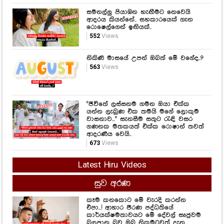
සමනල්ලු පියාඹන හැඟීමට නෙවෙයි
ආදරය කියන්නේ.. සහකාරයෙක් ගැන
රොෂෙල්ගෙන් ඉඟියක්..
552
Views
නිකිණි මාසයේ උපන් ඔබත් මේ වගේද..?
563
Views
"ජීවිතේ ලස්සනම ගමන ඔයා එක්ක
යන්න ලැබුණ එක තමයි මගේ ලොකුම
වාසනාව..." සැනසීම සතුට රැඳි වසර
ගණනක මතකයත් එක්ක රොෂාන් තවත්
ආදරණීය වෙයි..
673
Views
Latest Hiru Videos
සුව අරණ
කෑම කනකොට මේ වැරදි කරන්න
එපා...! ආහාර ජීරණ පද්ධතියේ
කාර්යක්ෂමතාවයට මේ දේවල් සෘජුවම
බලපාන බව ඔබ නිකමටවත් දැන