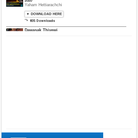
2020
Yaham Hettiarachchi
▼ DOWNLOAD HERE
⤵ 835 Downloads
Dawasak Thiyewi
Rana with AURA
▼ DOWNLOAD HERE
⤵ 586 Downloads
Lowama Ekalu Kala
Deshayak
Fredy Alex Silva
▼ DOWNLOAD HERE
⤵ 1,501 Downloads
Gedarata Wela Inna
Seeduwwa Sakura
▼ DOWNLOAD HERE
⤵ 1,309 Downloads
Hemin Sare Aa
Sulangak
Sanka Dineth