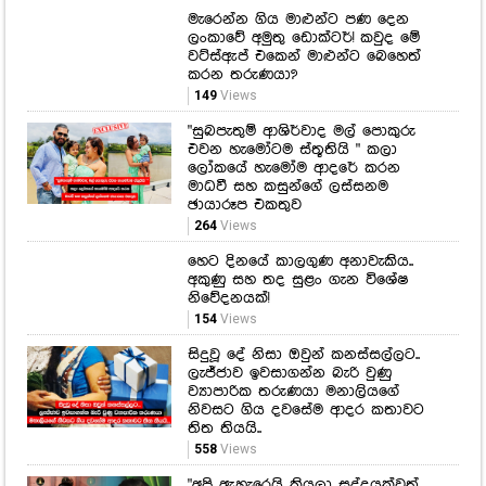
මැරෙන්න ගිය මාළුන්ට පණ දෙන
ලංකාවේ අමුතු ඩොක්ටර්! කවුද මේ
වට්ස්ඇප් එකෙන් මාළුන්ට බෙහෙත්
කරන තරුණයා?
149
Views
"සුබපැතුම් ආශිර්වාද මල් පොකුරු
එවන හැමෝටම ස්තූතියි " කලා
ලෝකයේ හැමෝම ආදරේ කරන
මාධවී සහ කසුන්ගේ ලස්සනම
ඡායාරූප එකතුව
264
Views
හෙට දිනයේ කාලගුණ අනාවැකිය..
අකුණු සහ තද සුළං ගැන විශේෂ
නිවේදනයක්!
154
Views
සිදුවූ දේ නිසා ඔවුන් කනස්සල්ලට..
ලැජ්ජාව ඉවසාගන්න බැරි වුණු
ව්‍යාපාරික තරුණයා මනාලියගේ
නිවසට ගිය දවසේම ආදර කතාවට
තිත තියයි..
558
Views
"අපි ඇහැරෙයි කියලා සද්දයක්වත්