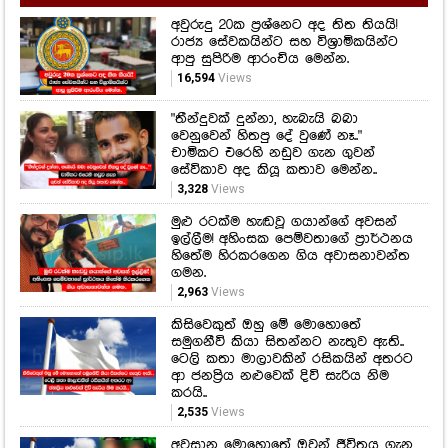
අවුරුදු 20ක ප්‍රශ්නෙට අද තිත තියයි!
රාජ්‍ය සේවකයින්ට සහ විශ්‍රාමිකයින්ට
ආපු සුපිරිම ආරංචිය මෙන්න.
16,594
Views
"තීන්දුවක් දුන්නා, හැබැයි බබා
වෙනුවෙන් හිතපු දේ වුණේ නෑ.."
චාමිකට එරෙහි නඩුව ගැන ගුවන්
සේවිකාව අද කියූ කතාව මෙන්න..
3,328
Views
මුළු රටක්ම හැඬවූ ගයාන්ගේ අවසන්
ඉල්ලීම! අහිංසක පෙම්වතාගේ ප්‍රාර්ථනය
හිතේම හිරකරගෙන ගිය අවාසනාවන්ත
ගමන.
2,963
Views
කිසිවෙකුත් ඔහු මේ මොහොතේ
සමුගනීවි කියා සිතන්නට නැතුව ඇති..
ටෙලි කතා මාලාවකින් රසිකයින් අතරට
ආ ජනප්‍රිය නළුවෙක් දිවි සැරිය නිම
කරයි..
2,535
Views
අවසාන මොහොතේ ඔවුන් ජීවිතය ගැන