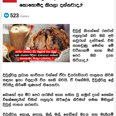
කොහොමද කියලා දන්නවාද..?
523
Views
දිවුල් කියන්නේ රසවත්
පලතුරක් බව ඔබ අපි
කවුරුත් දන්වනේ. එහි
සැඟවුණු මෙන්න මේ
වටිනාකම් ගැන මින්
පෙර ඔබ දැන
සිටියාද..?
දිවුල්වල ප්‍රධාන භාවිතය වන්නේ ඒවා දියවැඩියාව පාලනය කිරීම
සඳහා ඉතා ඵලදායී විය හැකි බවයි. ඒ වගේමයි, දිවුල්වල ලේ
පිරිසිදු කිරීමේ ගුණයත් තියෙනවා.
බොහෝ අය මීට පෙර තරමක් සැක සහිත වූ නමුත් දැන් සෞඛ්‍ය
විශේෂඥයින් විසින් පලතුරු නිර්දේශ කිරීමත් සමඟ මිනිසුන්
දිවුල් පානය කරනවා.
දිවුල්වල කොළ, පොතු, මුල්, මල්, ගෙඩියේ මදය සහ මැලියම්