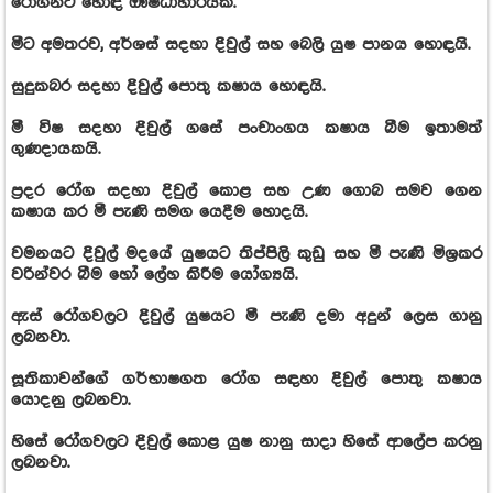
රෝගීන්ට හොඳ ඖෂධාහාරයක්.
මීට අමතරව, අර්ශස් සදහා දිවුල් සහ බෙලි යුෂ පානය හොඳයි.
සුදුකබර සදහා දිවුල් පොතු කෂාය හොඳයි.
මී විෂ සදහා දිවුල් ගසේ පංචාංගය කෂාය බීම ඉතාමත්
ගුණදායකයි.
ප්‍රදර රෝග සදහා දිවුල් කොළ සහ උණ ගොබ සමව ගෙන
කෂාය කර මී පැණි සමග යෙදීම හොදයි.
වමනයට දිවුල් මදයේ යුෂයට තිප්පිලි කුඩු සහ මී පැණි මිශ්‍රකර
වරින්වර බීම හෝ ලේහ කිරීම යෝග්‍යයි.
ඇස් රෝගවලට දිවුල් යුෂයට මී පැණි දමා අදුන් ලෙස ගානු
ලබනවා.
සූතිකාවන්ගේ ගර්භාෂගත රෝග සඳහා දිවුල් පොතු කෂාය
යොදනු ලබනවා.
හිසේ රෝගවලට දිවුල් කොළ යුෂ නානු සාදා හිසේ ආලේප කරනු
ලබනවා.