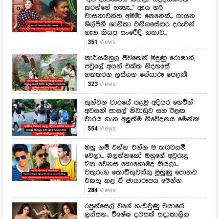
කරන්නේ නැහැ..." ඇය හරි
වාසනාවන්ත අම්මා කෙනෙක්... ගායන
ශිල්පිනී ශානිකා වනිගසේකර දරුවන්
ගැන කියපු සංවේදී කතාව...
351
Views
කාර්යබහුල ජීවිතෙන් මිදුණු රොෂාන්,
පවුලේ අයත් එක්ක නිදහසේ
ගතකරන ලස්සන සේයාරූ පෙළක්!
323
Views
තුන්වන වාරයේ පළමු අදියර හෙටින්
අවසන්! පාසල් නිවාඩුව සහ ඊළඟ
වාරය ගැන අලුත්ම නිවේදනය මෙන්න!
554
Views
ඔහු නම් එන්න එන්න ම කඩවසම්
වෙලා... බලන්නකෝ ඔහුගේ අවුරුදු
12ක වෙනස කොහොමද කියලා..
චතුරංග කොඩිතුවක්කු මුහුණු පොතට
එකතු කළ ඒ ඡායාරූපය මෙන්න
284
Views
රපුන්සෙල් වගේ හැඩවුණු එයාගේ
ලස්සන.. විශේෂ දවසක් සදාකාලික