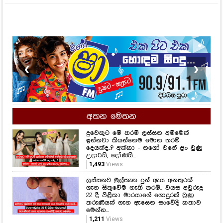
❮
❯
අතන මෙතන
දුවෙකුට මේ තරම් ලස්සන අම්මෙක්
ඉන්නවා කියන්නෙම මොන තරම්
දෙයක්ද..? අක්කා - නගෝ වගේ ළං වුණු
උදාරියි, දෝණියි...
1,493
Views
ලස්සනට මුල්තැන දුන් ඇය අනතුරක්
ගැන සිතුවේම නැති තරම්.. වයස අවුරුදු
22 දී පිළිකා මාරයාගේ ගොදුරක් වුණු
තරුණියක් ගැන ඇසෙන සංවේදී කතාව
මෙන්න...
1,211
Views