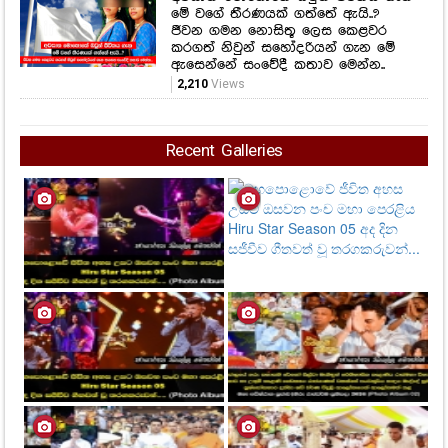
මේ වගේ තීරණයක් ගත්තේ ඇයි..?
ජීවන ගමන නොසිතූ ලෙස කෙළවර
කරගත් නිවුන් සහෝදරියන් ගැන මේ
ඇසෙන්නේ සංවේදී කතාව මෙන්න..
2,210
Views
Recent Galleries