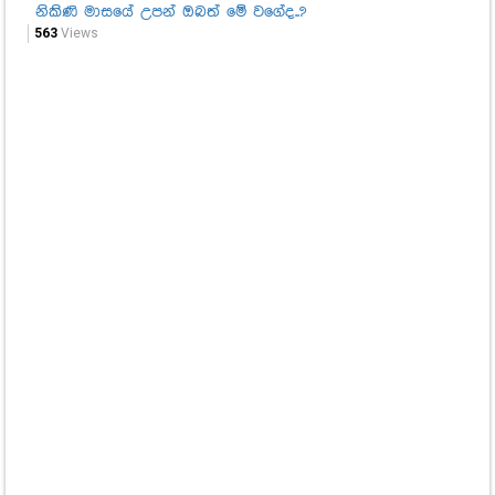
නිකිණි මාසයේ උපන් ඔබත් මේ වගේද..?
නූ
කි
563
Views
කද
2,2