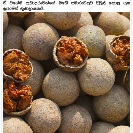
ඒ වගේම කුඩාදරුවන්ගේ බඩේ අමාරුවලට දිවුල් කොළ යුෂ
ඉතාමත් ගුණදායකයි.