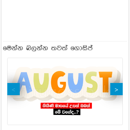
මෙන්න බලන්න තවත් ගොසිප්