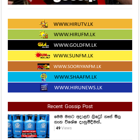
Recent Gossip Post
මෙම මසට අදාළව ලිට්‍රෝ ගෑස් මිල
ගැන විශේෂ දැනුම්දීමක්..
49
Views