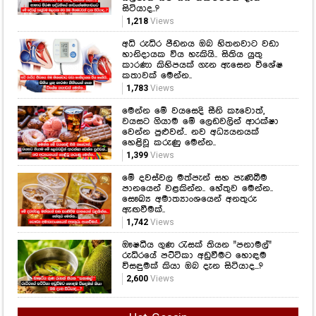
සිටියාද..?
1,218
Views
අධි රුධිර පීඩනය ඔබ හිතනවාට වඩා
හානිදායක විය හැකියි.. සිතිය යුතු
කාරණා කිහිපයක් ගැන ඇසෙන විශේෂ
කතාවක් මෙන්න..
1,783
Views
මෙන්න මේ වයසෙදි සීනි කෑවොත්,
වයසට ගියාම මේ ලෙඩවලින් ආරක්ෂා
වෙන්න පුළුවන්.. නව අධ්‍යයනයක්
හෙළිවූ කරුණු මෙන්න..
1,399
Views
මේ දවස්වල මත්පැන් සහ පැණිබීම
පානයෙන් වළකින්න.. හේතුව මෙන්න..
සෞඛ්‍ය අමාත්‍යාංශයෙන් අනතුරු
ඇඟවීමක්..
1,742
Views
ඖෂධීය ගුණ රැසක් තියන "පනාමල්"
රුධිරයේ පට්ටිකා අඩුවීමට හොඳම
විසඳුමක් කියා ඔබ දැන සිටියාද...?
2,600
Views