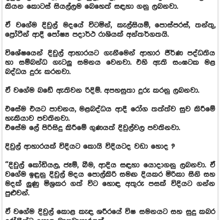
කියන කොටස් සියල්ලම බෙහෙත් සඳහා ගනු ලබනවා.
ඒ වගේම දිවුල් මදයේ විටමින්, කැල්සියම්, පොස්පරස්, තන්තු,
ප්‍රෝටීන් ආදී පෝෂ්‍ය පදාර්ථ රාශියක් අන්තර්ගතයි.
විශේෂයෙන් දිවුල් ආහාරයට ගැනීමෙන් ආහාර ජීර්ණ පද්ධතිය
හා සම්බන්ධ ගැටලු සමනය වෙනවා. එහි ඇති සංඝටක මළ
බද්ධය දුරු කරනවා.
ඒ වගේම බඩේ ඇතිවන රිදිම්. අපහසුතා දුරු කරනු ලබනවා.
එසේම එයට පාචනය, මළබද්ධය ආදී රෝග තත්ත්ව සුව කිරීමේ
හැකියාව පවතිනවා.
එසේම ලේ පිරිසිදු කිරීමේ ගුණයත් දිවුල්වල පවතිනවා.
දිවුල් ආහාරයක් විදියට කොයි විදියටද වඩා හොද ?
“දිවුල් කෝඩියල, ජෑම්, බීම, ආදිය සඳහා යොදාගනු ලබනවා. ඒ
වගේම ඉඳුනු දිවුල් මදය පොල්කිරි සමඟ දියකර මිරිකා සීනි සහ
මදක් ලුණු මිශ්‍රකර ගත් විට හොඳ අතුරු පසක් විදියට ගන්න
පුළුවන්.
ඒ වගේම දිවුල් කොළ කැඳ ශරීරයේ විෂ සමනයට සහ සුදු කබර