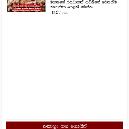
මතකයේ රඳවාගත් සවිනිගේ වෙනස්ම
ඡායාරූප පෙළක් මෙන්න..
342
Views
නැගලා යන ගොසිප්