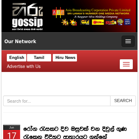
Our Network
English
Tamil
Hiru News
Toggl
Advertise with Us
naviga
SEARCH
රෝග රැසකට දිව ඔසුවක් වන දිවුල් ගුණ
Jun
17
රැකෙන විදිහට ආහාරයට ගන්නේ