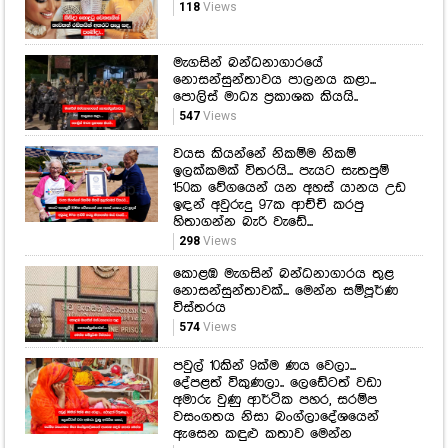
118
Views
මැගසින් බන්ධනාගාරයේ
නොසන්සුන්තාවය පාලනය කළා...
පොලිස් මාධ්‍ය ප්‍රකාශක කියයි..
547
Views
වයස කියන්නේ නිකම්ම නිකම්
ඉලක්කමක් විතරයි... පැයට සැතපුම්
150ක වේගයෙන් යන අහස් යානය උඩ
ඉඳන් අවුරුදු 97ක ආච්චි කරපු
හිතාගන්න බැරි වැඩේ...
298
Views
කොළඹ මැගසින් බන්ධනාගාරය තුළ
නොසන්සුන්තාවක්... මෙන්න සම්පූර්ණ
විස්තරය
574
Views
පවුල් 10කින් 9ක්ම ණය වෙලා...
දේපළත් විකුණලා.. ලෙඩේටත් වඩා
අමාරු වුණු ආර්ථික පහර, සරම්ප
වසංගතය නිසා බංග්ලාදේශයෙන්
ඇසෙන කඳුළු කතාව මෙන්න