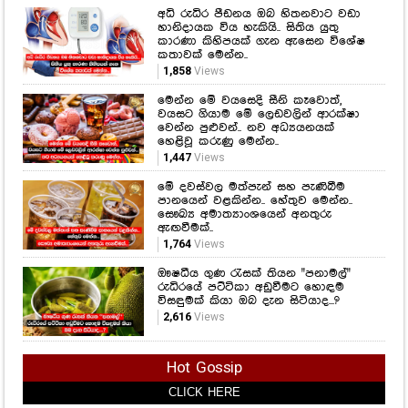
අධි රුධිර පීඩනය ඔබ හිතනවාට වඩා
හානිදායක විය හැකියි.. සිතිය යුතු
කාරණා කිහිපයක් ගැන ඇසෙන විශේෂ
කතාවක් මෙන්න..
1,858
Views
මෙන්න මේ වයසෙදි සීනි කෑවොත්,
වයසට ගියාම මේ ලෙඩවලින් ආරක්ෂා
වෙන්න පුළුවන්.. නව අධ්‍යයනයක්
හෙළිවූ කරුණු මෙන්න..
1,447
Views
මේ දවස්වල මත්පැන් සහ පැණිබීම
පානයෙන් වළකින්න.. හේතුව මෙන්න..
සෞඛ්‍ය අමාත්‍යාංශයෙන් අනතුරු
ඇඟවීමක්..
1,764
Views
ඖෂධීය ගුණ රැසක් තියන "පනාමල්"
රුධිරයේ පට්ටිකා අඩුවීමට හොඳම
විසඳුමක් කියා ඔබ දැන සිටියාද...?
2,616
Views
Hot Gossip
CLICK HERE