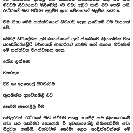
මට්ටම ලීටරයකට මිලිමෝල් 4ට වඩා අඩුවී ඇති බව පෙනී යයි.
රුධිරයේ සීනි මට්ටම අඩුවීම ඉතා වේගයෙන් සිදුවිය හැකිය.
එම නිසා මෙම තත්ත්වයෙන් නිවැරදි ලෙස ප්‍රවේසම් වීම වැදගත්
වේ.
මෙහිදී නිර්දේශිත ප්‍රමාණයන්ගෙන් යුත් ක්ෂණිකව ක්‍රියාත්මක වන
කාබෝහයිඩ්‍රේට් වර්ගයක් ආහාරයට ගැනීම හෝ පානය කිරීමෙන්
මේ තත්ත්වය වළක්වාගත හැක.
රෝග ලක්ෂණ
හිසරදය
දිව හා දෙතොල් හිරිවැටීම
කුසගින්න ආවේගශීලී බව
පෙනීම අපහැදිලි වීම
තවදුරටත් රැධිරයේ සීනි මට්ටම පහළ යාමේදී තම ක්‍රියාකාරකම්
පවා කර ගැනීමට නොහැකි වී අවසානයේදී සිහිනැතිවීම පවා
සිදුවිය හැකියි. ඩයබිටික් කෝමා ලෙස හැඳින්වෙන්නේ මේ