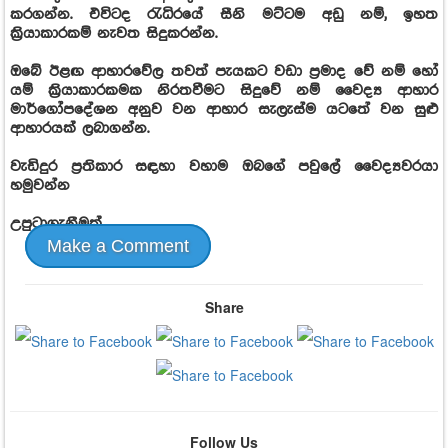
කරගන්න. එවිටද රැධිරයේ සීනි මට්ටම අඩු නම්, ඉහත
ක්‍රියාකාරකම් නැවත සිදුකරන්න.
ඔබේ ඊළඟ ආහාරවේල තවත් පැයකට වඩා ප්‍රමාද වේ නම් හෝ
යම් ක්‍රියාකාරකමක නිරතවීමට සිදුවේ නම් වෛද්‍ය ආහාර
මාර්ගෝපදේශන අනුව වන ආහාර සැලැස්ම යටතේ වන සුළු
ආහාරයක් ලබාගන්න.
වැඩිදුර ප්‍රතිකාර සඳහා වහාම ඔබගේ පවුලේ වෛද්‍යවරයා
හමුවන්න
උපුටාගැනීමක්
Make a Comment
Share
Follow Us