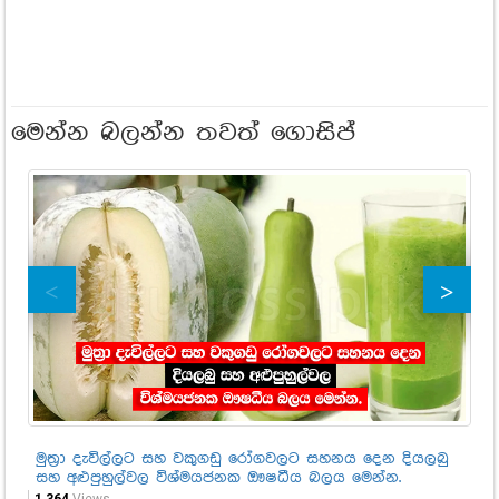
මෙන්න බලන්න තවත් ගොසිප්
මුත්‍රා දැවිල්ලට සහ වකුගඩු රෝගවලට සහනය දෙන දියලබු
මෙ
සහ අළුපුහුල්වල විශ්මයජනක ඖෂධීය බලය මෙන්න.
ලෙ
කර