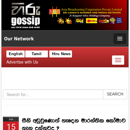
Our Network
English
Tamil
Hiru News
Toggl
Advertise with Us
naviga
SEARCH
සීනි අඩුවුණොත් හැදෙන මාරන්තික කෝමාව
Jun
15
ගැන දන්නවද ?