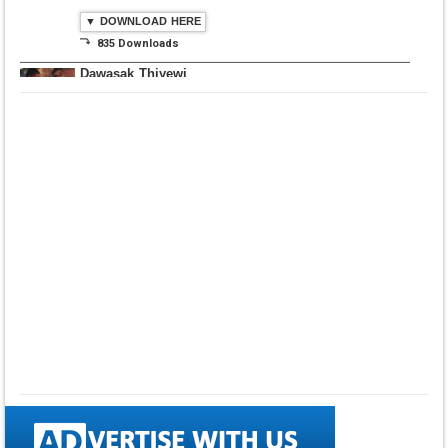
▼ DOWNLOAD HERE
⤵ 835 Downloads
Dawasak Thiyewi
Rana with AURA
▼ DOWNLOAD HERE
⤵ 586 Downloads
Lowama Ekalu Kala
Deshayak
Fredy Alex Silva
▼ DOWNLOAD HERE
⤵ 1,501 Downloads
Gedarata Wela Inna
Seeduwwa Sakura
▼ DOWNLOAD HERE
⤵ 1,309 Downloads
Hemin Sare Aa
Sulangak
Sanka Dineth
▼ DOWNLOAD HERE