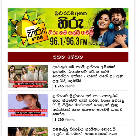
❮
❯
අතන මෙතන
දුවෙකුට මේ තරම් ලස්සන අම්මෙක්
ඉන්නවා කියන්නෙම මොන තරම්
දෙයක්ද..? අක්කා - නගෝ වගේ ළං වුණු
උදාරියි, දෝණියි...
1,745
Views
ලස්සනට මුල්තැන දුන් ඇය අනතුරක්
ගැන සිතුවේම නැති තරම්.. වයස අවුරුදු
22 දී පිළිකා මාරයාගේ ගොදුරක් වුණු
තරුණියක් ගැන ඇසෙන සංවේදී කතාව
මෙන්න...
1,260
Views
සමනල්ලු පියාඹන හැඟීමට නෙවෙයි
ආදරය කියන්නේ.. සහකාරයෙක් ගැන