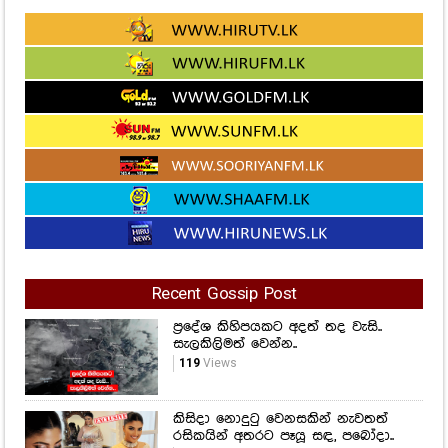
Recent Gossip Post
ප්‍රදේශ කිහිපයකට අදත් තද වැසි..
සැලකිලිමත් වෙන්න..
119
Views
කිසිදා නොදුටු වෙනසකින් නැවතත්
රසිකයින් අතරට පෑයූ සඳ, පබෝදා..