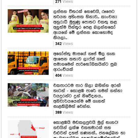
271
Views
ලස්සන විතරක් නෙවෙයි, රූපෙට
හරියන අහිංසක හිනාව... කාංචනා
අනුරාධි මුහුණු පොතට එකතු කළ
අලුත්ම පින්තූර පෙළ බලන්නකෝ
ඇයගේ මේ ලස්සන කොහොමද
කියලා...
342
Views
අගෝස්තු මාසයේ ගෑස් මිල ගැන
ඇසෙන කතාව ලාෆ්ස් ගෑස්
සමාගමෙන් පාරිභෝගිකයින්ට සුබ
ආරංචියක්
404
Views
එකපාරටම පාර ගිලා බහින්න අරන්!
හැටන් - කොළඹ පාරේ ගමන් ගන්නා
රියදුරන්ට දුන් නිවේදනය...
අනිවාර්යයෙන්ම මේ ගැනත්
සැළකිලිමත් වෙන්න.
388
Views
කොළඹයි මඩකලපුවයි මුල් තැනට!
ගවයින් ලක්ෂ එකහමාරක් සහ
එළුවන් දහස් ගණනක්... ජනලේඛන හා