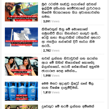
මුළු රටක්ම හැඬවූ ගයාන්ගේ අවසන්
ඉල්ලීම! අහිංසක පෙම්වතාගේ ප්‍රාර්ථනය
හිතේම හිරකරගෙන ගිය අවාසනාවන්ත
ගමන.
3,091
Views
කිසිවෙකුත් ඔහු මේ මොහොතේ
සමුගනීවි කියා සිතන්නට නැතුව ඇති..
ටෙලි කතා මාලාවකින් රසිකයින් අතරට
ආ ජනප්‍රිය නළුවෙක් දිවි සැරිය නිම
කරයි..
2,782
Views
තවත් ලස්සන නිවාඩුවක් ගත කරන්න
ඇය මේ ගිහින් තියෙන්නේ කොහේද
බලන්නකෝ.. සරාගී හේෂානිගේ අලුත්ම
ඡායාරූප පෙළ මෙන්න....
1,998
Views
මෙම මසට අදාළව ලිට්‍රෝ ගෑස් මිල
ගැන විශේෂ දැනුම්දීමක්..
1,810
Views
දුවෙකුට මේ තරම් ලස්සන අම්මෙක්