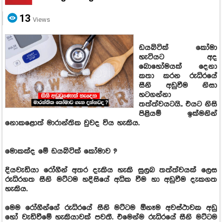
13
Views
ඩයබිටික් කෝමා
හැටියට අද
බොහෝමයක් දෙනා
කතා කරන රුධිරයේ
සීනි අඩුවීම නිසා
හටගන්නා
තත්ත්වයටයි.. එයට නිසි
පිළියම් ඉක්මනින්
නොකළොත් මාරාන්තික වුවද විය හැකිය.
මොකක්ද මේ ඩයබිටික් කෝමාව ?
දියවැඩියා රෝගීන් අතර දැකිය හැකි සුලබ තත්ත්වයක් ලෙස
රුධිරගත සීනි මට්ටම හදිසියේ අධික වීම හා අඩුවීම දැකගත
හැකිය.
මෙම රෝගීන්ගේ රුධිරයේ සීනි මට්ටම ඕනෑම අවස්ථාවක අඩු
හෝ වැඩිවීමේ හැකියාවක් පවතී. එමෙන්ම රුධිරයේ සීනි මට්ටම