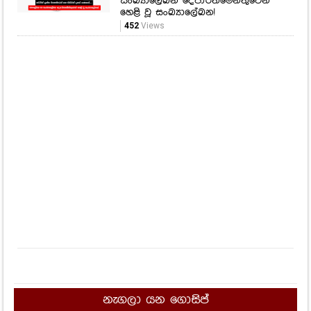
සංඛ්‍යාලේඛන දෙපාර්තමේන්තුවෙන්
හෙළි වූ සංඛ්‍යාලේඛන!
452
Views
නැගලා යන ගොසිප්