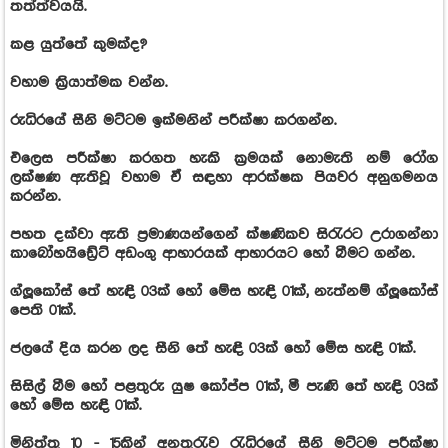
තත්ත්වයයි.
කළ යුත්තේ කුමක්ද?
වහාම ක්‍රියාත්මක වන්න.
රුධිරයේ සීනි මට්ටම ඉක්මනින් පරීක්ෂා කරගන්න.
එලෙස පරීක්ෂා කරගත හැකි ක්‍රමයක් නොමැති නම් රෝග
ලක්ෂණ ඇතිවූ වහාම ඒ සඳහා ආරක්ෂක පියවර අනුගමනය
කරන්න.
පහත දක්වා ඇති ප්‍රමාණයන්ගෙන් ක්ෂණිකව සිරැරට උරාගන්නා
කාබෝහයිඩ්‍රේට් අඩංගු ආහාරයක් ආහාරයට හෝ බීමට ගන්න.
ග්ලූකෝස් තේ හැඳි 03ක් හෝ මේස හැඳි 01ක්, නැත්නම් ග්ලූකෝස්
පෙති 01ක්.
ජලයේ දිය කරන ලද සීනි තේ හැඳි 03ක් හෝ මේස හැඳි 01ක්.
සිසිල් බීම හෝ පළතුරු යුෂ කෝප්ප 01ක්, මී පැණි තේ හැඳි 03ක්
හෝ මේස හැඳි 01ක්.
මිනිත්තු 10 - 15කින් අනතුරැව රැධිරයේ සීනි මට්ටම පරීක්ෂා