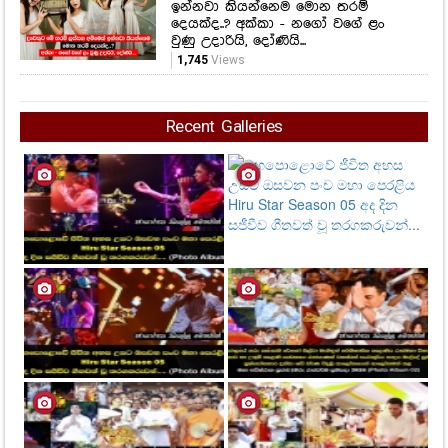
ඉන්නවා කියන්නෙම මොන තරම්
දෙයක්ද..? අක්කා - නගෝ වගේ ළං
වුණු උදාරියි, දෝණියි...
1,745
Views
Recent Galleries