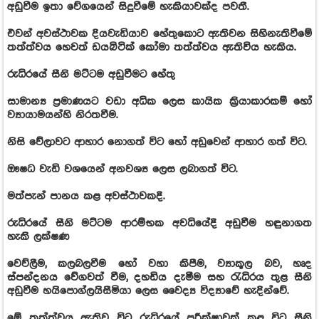
අඩුවීම ඉතා වේගයෙන් සිදුවීමේ හැකියාවක්ද පවතී.
එවන් අවස්ථාවක දියවැඩියාව හේතුකොට ඇතිවන සිහිනැතිවීමේ
තත්ත්වය හෙවත් ඩයබිටික් කෝමා තත්ත්වය ඇතිවිය හැකිය.
රුධිරයේ සීනි මට්ටම අඩුවීමට හේතු
සාමාන්‍ය ප්‍රමාණයට වඩා අධික ලෙස කායික ක්‍රියාකාරකම් හෝ
ව්‍යායාමයන්හි නිරතවීම.
නිසි වේලාවට ආහාර නොගත් විට හෝ අඩුවෙන් ආහාර ගත් විට.
ඖෂධ වැඩි වශයෙන් අනවශ්‍ය ලෙස ලබාගත් විට.
මත්පැන් පානය කළ අවස්ථාවකදී.
රුධිරයේ සීනි මට්ටම ආරම්භක අවධියේදී අඩුවීම හඳුනාගත
හැකි ලක්ෂණ
වෙව්ලීම, කලබලවීම හෝ වහා කිපීම, ව්‍යාකූල බව, හෘද
ස්පන්දනය වේගවත් වීම, දහඩිය දැමීම සහ රැධිරය තුළ සීනි
අඩුවීම හයිපොග්ලයිසීමියා ලෙස වෛද්‍ය විද්‍යාවේ හැදින්වේ.
මේ තත්ත්වය ඇතිවූ විට රුධිරයේ පරීක්ෂාවක් කළ විට සීනි