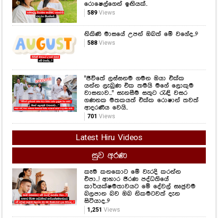
රොෂෙල්ගෙන් ඉඟියක්..
589
Views
නිකිණි මාසයේ උපන් ඔබත් මේ වගේද..?
588
Views
"ජීවිතේ ලස්සනම ගමන ඔයා එක්ක
යන්න ලැබුණ එක තමයි මගේ ලොකුම
වාසනාව..." සැනසීම සතුට රැඳි වසර
ගණනක මතකයත් එක්ක රොෂාන් තවත්
ආදරණීය වෙයි..
701
Views
Latest Hiru Videos
සුව අරණ
කෑම කනකොට මේ වැරදි කරන්න
එපා...! ආහාර ජීරණ පද්ධතියේ
කාර්යක්ෂමතාවයට මේ දේවල් සෘජුවම
බලපාන බව ඔබ නිකමටවත් දැන
සිටියාද..?
1,251
Views