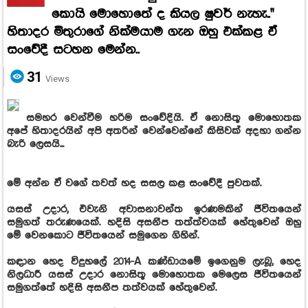
කොයි මොහොතේ ද කියල ෂුවර් නැහැ.."
හිතාදර මිතුරාගේ නික්මයාම ගැන ඔහු එක්කළ ඒ
සංවේදී සටහන මෙන්න..
31
Views
සමහර වෙන්වීම හරිම සංවේදියි. ඒ නොසිතූ මොහොතක
අපේ හිතාදරයින් අපි අතරින් වෙන්වෙන්නේ කිසිවක් අදහා ගන්න
බැරි ලෙසයි...
මේ අන්න ඒ වගේ තවත් හද සසල කළ සංවේදී පුවතක්.
යසස් උදාර, එවැනි අවාසනාවන්ත ඉරණමකින් ජීවිතයෙන්
සමුගත් තරුණයෙක්. හදිසි අසනීප තත්ත්වයක් හේතුවෙන් ඔහු
මේ වෙනකොට ජීවිත‍යෙන් සමුගෙන ගිහින්.
කඳාන හෙද විදුහලේ 2014-A කණ්ඩායමේ ඉගෙනුම ලැබූ, හෙද
නිලධාරී යසස් උදාර නොසිතූ මොහොතක මෙලෙස ජීවිතයෙන්
සමුගත්තේ හදිසි අසනීප තත්වයක් හේතුවෙන්.