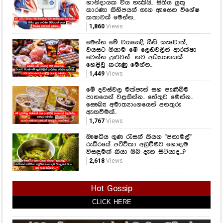
හානිදායක විය හැකියි.. සිතිය යුතු
කාරණා කිහිපයක් ගැන ඇසෙන විශේෂ
කතාවක් මෙන්න..
1,860
Views
මෙන්න මේ වයසෙදි සීනි කෑවොත්,
වයසට ගියාම මේ ලෙඩවලින් ආරක්ෂා
වෙන්න පුළුවන්.. නව අධ්‍යයනයක්
හෙළිවූ කරුණු මෙන්න..
1,449
Views
මේ දවස්වල මත්පැන් සහ පැණිබීම
පානයෙන් වළකින්න.. හේතුව මෙන්න..
සෞඛ්‍ය අමාත්‍යාංශයෙන් අනතුරු
ඇඟවීමක්..
1,767
Views
ඖෂධීය ගුණ රැසක් තියන "පනාමල්"
රුධිරයේ පට්ටිකා අඩුවීමට හොඳම
විසඳුමක් කියා ඔබ දැන සිටියාද...?
2,618
Views
Hot Gossip
CLICK HERE
CLICK HERE