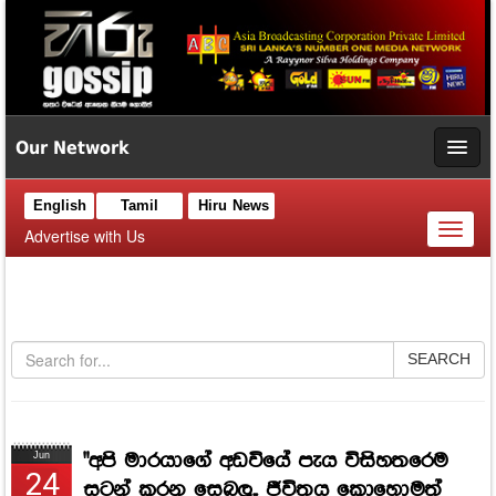
Our Network
English
Tamil
Hiru News
Toggl
Advertise with Us
naviga
SEARCH
"අපි මාරයාගේ අඩවියේ පැය විසිහතරෙම
Jun
24
සටන් කරන සෙබලු.. ජීවිතය කොහොමත්