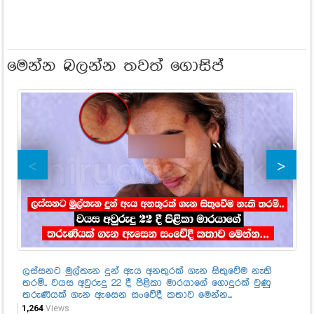
මෙන්න බලන්න තවත් ගොසිප්
ලස්සනට මුල්තැන දුන් ඇය අනතුරක් ගැන සිතුවේම නැති
එද
තරම්.. වයස අවුරුදු 22 දී පිළිකා මාරයාගේ ගොදුරක් වුණු
තව
තරුණියක් ගැන ඇසෙන සංවේදී කතාව මෙන්න...
ප්
1,264
Views
1,4