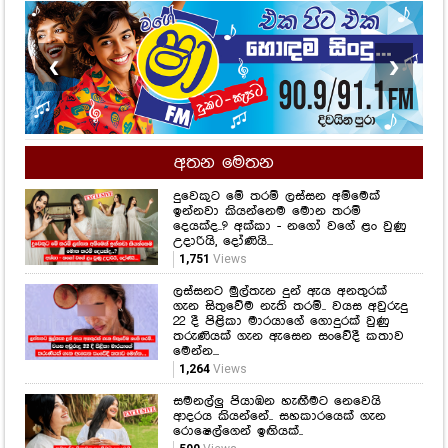
❮
❯
අතන මෙතන
දුවෙකුට මේ තරම් ලස්සන අම්මෙක්
ඉන්නවා කියන්නෙම මොන තරම්
දෙයක්ද..? අක්කා - නගෝ වගේ ළං වුණු
උදාරියි, දෝණියි...
1,751
Views
ලස්සනට මුල්තැන දුන් ඇය අනතුරක්
ගැන සිතුවේම නැති තරම්.. වයස අවුරුදු
22 දී පිළිකා මාරයාගේ ගොදුරක් වුණු
තරුණියක් ගැන ඇසෙන සංවේදී කතාව
මෙන්න...
1,264
Views
සමනල්ලු පියාඹන හැඟීමට නෙවෙයි
ආදරය කියන්නේ.. සහකාරයෙක් ගැන
රොෂෙල්ගෙන් ඉඟියක්..