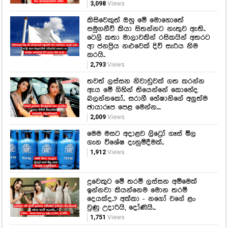
3,098
Views
කිසිවෙකුත් ඔහු මේ මොහොතේ
සමුගනීවි කියා සිතන්නට නැතුව ඇති..
ටෙලි කතා මාලාවකින් රසිකයින් අතරට
ආ ජනප්‍රිය නළුවෙක් දිවි සැරිය නිම
කරයි..
2,793
Views
තවත් ලස්සන නිවාඩුවක් ගත කරන්න
ඇය මේ ගිහින් තියෙන්නේ කොහේද
බලන්නකෝ.. සරාගී හේෂානිගේ අලුත්ම
ඡායාරූප පෙළ මෙන්න....
2,009
Views
මෙම මසට අදාළව ලිට්‍රෝ ගෑස් මිල
ගැන විශේෂ දැනුම්දීමක්..
1,912
Views
දුවෙකුට මේ තරම් ලස්සන අම්මෙක්
ඉන්නවා කියන්නෙම මොන තරම්
දෙයක්ද..? අක්කා - නගෝ වගේ ළං
වුණු උදාරියි, දෝණියි...
1,751
Views