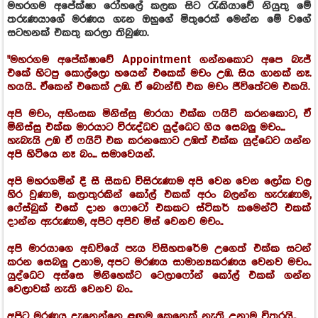
මහරගම අපේක්ෂා රෝහලේ කලක සිට රැකියාවේ නියුතු මේ
තරුණයාගේ මරණය ගැන ඔහුගේ මිතුරෙක් මෙන්න මේ වගේ
සටහනක් එකතු කරලා තිබුණා.
"මහරගම අපේක්ෂාවේ Appointment ගන්නකොට අපෙ බැජ්
එකේ හිටපු කොල්ලො හයෙන් එකෙක් මචං උඹ. සිය ගානක් නෑ.
හයයි.. ඒකෙන් එකෙක් උඹ. ඒ බොන්ඩ් එක මචං ජීවිතේටම එකයි.
අපි මචං, අහිංසක මිනිස්සු මාරයා එක්ක ෆයිට් කරනකොට, ඒ
මිනිස්සු එක්ක මාරයාට විරුද්ධව යුද්ධෙට ගිය සෙබලු මචං...
හැබැයි උඹ ඒ ෆයිට් එක කරනකොට උඹත් එක්ක යුද්ධෙට යන්න
අපි හිටියෙ නෑ බං... සමාවෙයන්.
අපි මහරගමින් දී සී සීකඩ විසිරුණාම අපි වෙන වෙන ලෝක වල
හිර වුණාම, කලාතුරකින් කෝල් එකක් අරං බලන්න හැරුණාම,
ෆේස්බුක් එකේ දාන ෆොටෝ එකකට ස්ටිකර් කමෙන්ට් එකක්
දාන්න ඇරුණාම, අපිට අපිව මිස් වෙනව මචං..
අපි මාරයාගෙ අඩවියේ පැය විසිහතරේම උගෙත් එක්ක සටන්
කරන සෙබලු උනාම, අපට මරණය සාමාන්‍යකරණය වෙනව මචං..
යුද්ධෙට අස්සෙ මිනිහෙක්ට ටෙලාෆෝන් කෝල් එකක් ගන්න
වෙලාවක් නැති වෙනව බං..
අපිට මරණය දැනෙන්නෙ ළඟම කෙනෙක් නැති උනාම විතරයි..