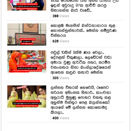
150ක වේගයෙන් යන අහස් යානය උඩ
ඉඳන් අවුරුදු 97ක ආච්චි කරපු
හිතාගන්න බැරි වැඩේ...
388
Views
කොළඹ මැගසින් බන්ධනාගාරය තුළ
නොසන්සුන්තාවක්... මෙන්න සම්පූර්ණ
විස්තරය
628
Views
පවුල් 10කින් 9ක්ම ණය වෙලා...
දේපළත් විකුණලා.. ලෙඩේටත් වඩා
අමාරු වුණු ආර්ථික පහර, සරම්ප
වසංගතය නිසා බංග්ලාදේශයෙන්
ඇසෙන කඳුළු කතාව මෙන්න
305
Views
ලස්සන විතරක් නෙවෙයි, රූපෙට
හරියන අහිංසක හිනාව... කාංචනා
අනුරාධි මුහුණු පොතට එකතු කළ
අලුත්ම පින්තූර පෙළ බලන්නකෝ
ඇයගේ මේ ලස්සන කොහොමද
කියලා...
400
Views