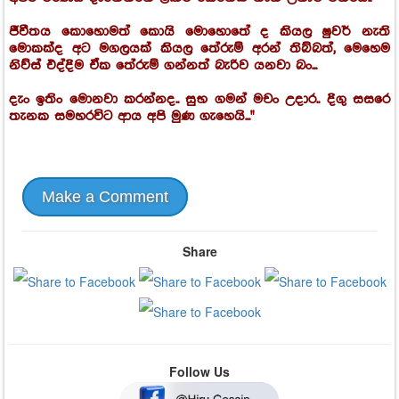
ජීවීතය කොහොමත් කොයි මොහොතේ ද කියල ෂුවර් නැති
මොකක්ද අට මගලයක් කියල තේරුම් අරන් තිබ්බත්, මෙහෙම
නිව්ස් එද්දිම ඒක තේරුම් ගන්නත් බැරිව යනවා බං...
දැං ඉතිං මොනවා කරන්නද.. සුභ ගමන් මචං උදාර.. දිගු සසරෙ
තැනක සමහරවිට ආය අපි මුණ ගැහෙයි..."
Make a Comment
Share
Follow Us