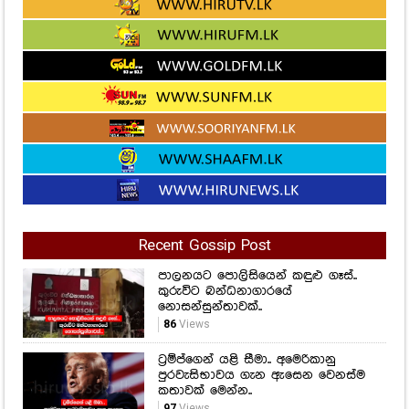
Recent Gossip Post
පාලනයට පොලිසියෙන් කඳුළු ගෑස්..
කුරුවිට බන්ධනාගාරයේ
නොසන්සුන්තාවක්..
86
Views
ට්‍රම්ප්ගෙන් යළි සීමා.. අමෙරිකානු
පුරවැසිභාවය ගැන ඇසෙන වෙනස්ම
කතාවක් මෙන්න..
97
Views