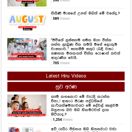
590
Views
නිකිණි මාසයේ උපන් ඔබත් මේ වගේද..?
589
Views
"ජීවිතේ ලස්සනම ගමන ඔයා එක්ක
යන්න ලැබුණ එක තමයි මගේ ලොකුම
වාසනාව..." සැනසීම සතුට රැඳි වසර
ගණනක මතකයත් එක්ක රොෂාන් තවත්
ආදරණීය වෙයි..
705
Views
Latest Hiru Videos
සුව අරණ
කෑම කනකොට මේ වැරදි කරන්න
එපා...! ආහාර ජීරණ පද්ධතියේ
කාර්යක්ෂමතාවයට මේ දේවල් සෘජුවම
බලපාන බව ඔබ නිකමටවත් දැන
සිටියාද..?
1,254
Views
අධි රුධිර පීඩනය ඔබ හිතනවාට වඩා