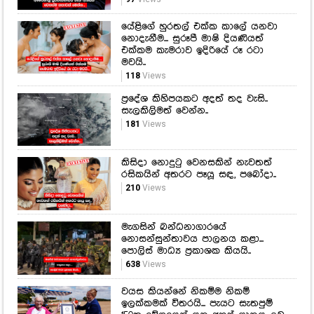
යේළිගේ හුරතල් එක්ක කාලේ යනවා
නොදැනීම... සුරූපී මාෂි දියණියත්
එක්කම කැමරාව ඉදිරියේ රූ රටා
මවයි..
118
Views
ප්‍රදේශ කිහිපයකට අදත් තද වැසි..
සැලකිලිමත් වෙන්න..
181
Views
කිසිදා නොදුටු වෙනසකින් නැවතත්
රසිකයින් අතරට පෑයූ සඳ, පබෝදා..
210
Views
මැගසින් බන්ධනාගාරයේ
නොසන්සුන්තාවය පාලනය කළා...
පොලිස් මාධ්‍ය ප්‍රකාශක කියයි..
638
Views
වයස කියන්නේ නිකම්ම නිකම්
ඉලක්කමක් විතරයි... පැයට සැතපුම්