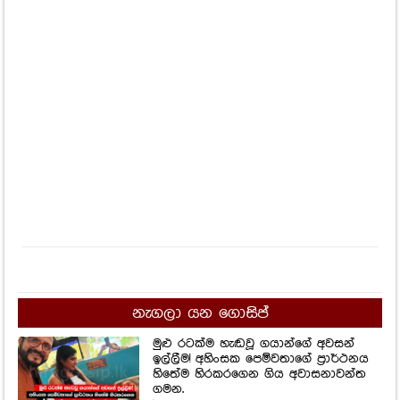
නැගලා යන ගොසිප්
මුළු රටක්ම හැඬවූ ගයාන්ගේ අවසන්
ඉල්ලීම! අහිංසක පෙම්වතාගේ ප්‍රාර්ථනය
හිතේම හිරකරගෙන ගිය අවාසනාවන්ත
ගමන.