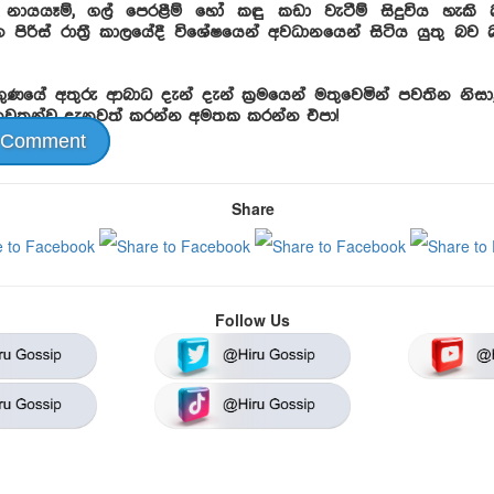
නායයෑම්, ගල් පෙරළීම් හෝ කඳු කඩා වැටීම් සිදුවිය හැකි බ
පිරිස් රාත්‍රී කාලයේදී විශේෂයෙන් අවධානයෙන් සිටිය යුතු බව බ
ණයේ අතුරු ආබාධ දැන් දැන් ක්‍රමයෙන් මතුවෙමින් පවතින නිසා,
තවතුන්ව දැනුවත් කරන්න අමතක කරන්න එපා!
 Comment
Share
Follow Us