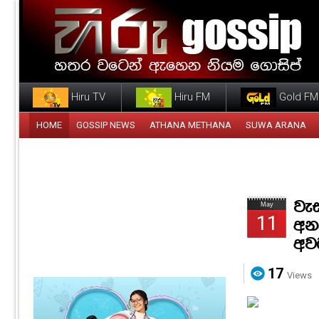
Hiru TV
Hiru FM
Gold FM
HOME
GOSSIP NEWS
ATHANA METHANA
SUWA ARANA
වැස
May
11
අන
අව
17
Views