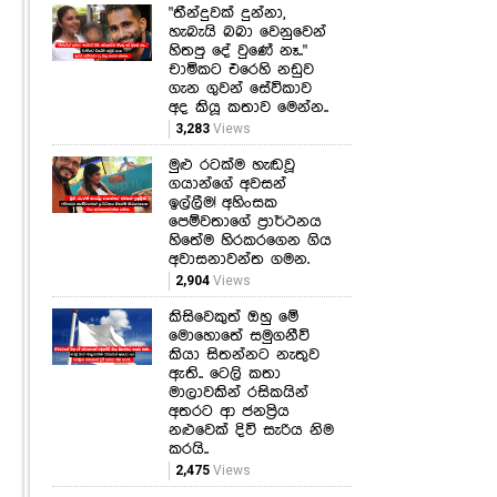
"තීන්දුවක් දුන්නා,
හැබැයි බබා වෙනුවෙන්
හිතපු දේ වුණේ නෑ.."
චාමිකට එරෙහි නඩුව
ගැන ගුවන් සේවිකාව
අද කියූ කතාව මෙන්න..
3,283
Views
මුළු රටක්ම හැඬවූ
ගයාන්ගේ අවසන්
ඉල්ලීම! අහිංසක
පෙම්වතාගේ ප්‍රාර්ථනය
හිතේම හිරකරගෙන ගිය
අවාසනාවන්ත ගමන.
2,904
Views
කිසිවෙකුත් ඔහු මේ
මොහොතේ සමුගනීවි
කියා සිතන්නට නැතුව
ඇති.. ටෙලි කතා
මාලාවකින් රසිකයින්
අතරට ආ ජනප්‍රිය
නළුවෙක් දිවි සැරිය නිම
කරයි..
2,475
Views