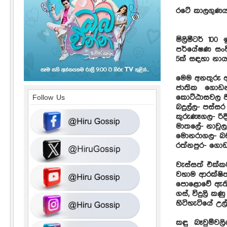
රටේ කාලගුණය 
මිලිමීටර් 10
පර්යේෂණ සංවි
5ක් සඳහා නායය
මෙම අනතුරු ඇඟ
ජාතික ගොඩන
කොට්ඨාසවල ජී
Follow Us
බදුල්ල- පස්සර 
කුරුණෑගල- රිද
මාතලේ- නාවු
මොනරාගල- බඩ
රත්නපුර- ග
වැස්සත් එක්
වහාම ආරක්ෂි
පොළොවේ ඇති ව
ගස්, විදුලි 
හිටිහැටියේ උ
කඳු බෑවුම්වල