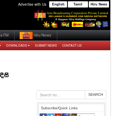
Advertise with Us
English
Tamil
Hiru News
a FM
Hiru News
DOWNLOADS
SUBMIT NEWS
CONTACT US
දිසි
SEARCH
Subscribe/Quick Links