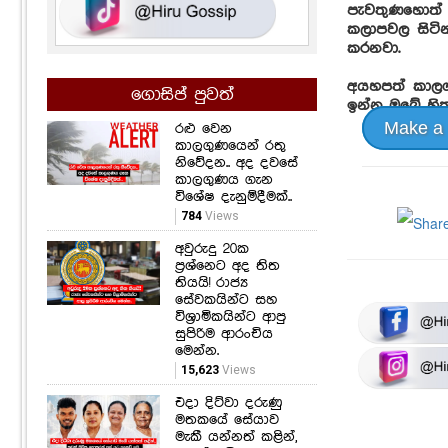
පැවතුණහොත් 
කලාපවල සිටින 
කරනවා.
අයහපත් කාලගු
ගොසිප් පුවත්
ඉන්න ඔබේ හි
Make a
රළු වෙන
කාලගුණයෙන් රතු
නිවේදන.. අද දවසේ
කාලගුණය ගැන
විශේෂ දැනුම්දීමක්..
784
Views
අවුරුදු 20ක
ප්‍රශ්නෙට අද තිත
තියයි! රාජ්‍ය
සේවකයින්ට සහ
විශ්‍රාමිකයින්ට ආපු
සුපිරිම ආරංචිය
මෙන්න.
15,623
Views
එදා දිට්වා දරුණු
මතකයේ සේයාව
මැකී යන්නත් කළින්,