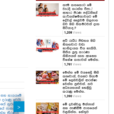
කෑම කනකොට මේ
වැරදි කරන්න එපා...!
ආහාර ජීරණ පද්ධතියේ
කාර්යක්ෂමතාවයට මේ
දේවල් සෘජුවම බලපාන
බව ඔබ නිකමටවත් දැන
සිටියාද..?
1,208
Views
අධි රුධිර පීඩනය ඔබ
හිතනවාට වඩා
හානිදායක විය හැකියි..
සිතිය යුතු කාරණා
කිහිපයක් ගැන ඇසෙන
විශේෂ කතාවක් මෙන්න..
1,761
Views
මෙන්න මේ වයසෙදි සීනි
කෑවොත්, වයසට ගියාම
මේ ලෙඩවලින් ආරක්ෂා
වෙන්න පුළුවන්.. නව
අධ්‍යයනයක් හෙළිවූ
කරුණු මෙන්න..
 සහ නායයෑම්
මහවැලි ගඟ ගලයි!
1,390
Views
දරුණු වෙයි!
පේරාදෙණිය සරසවි
නයේ නුවර සහ
මැදුරේ ළමයි
මේ දවස්වල මත්පැන්
සහ පැණිබීම පානයෙන්
යේ පාසල්
හදිසියේම ඉවත් කළ
වළකින්න.. හේතුව
න්න තීරණය
හැටි මෙන්න!
"සල්ලිවලට වඩා
කො