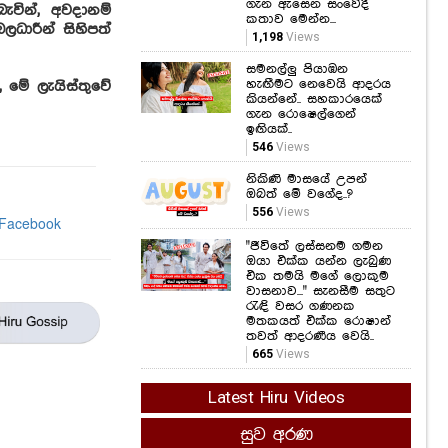
ගැන ඇසෙන සංවේදී
ැවින්, අවදානම්
කතාව මෙන්න...
ලධාරීන් සිහිපත්
1,198
Views
සමනල්ලු පියාඹන
හැඟීමට නෙවෙයි ආදරය
 මේ ලැයිස්තුවේ
කියන්නේ.. සහකාරයෙක්
ගැන රොෂෙල්ගෙන්
ඉඟියක්..
546
Views
නිකිණි මාසයේ උපන්
ඔබත් මේ වගේද..?
556
Views
"ජීවිතේ ලස්සනම ගමන
ඔයා එක්ක යන්න ලැබුණ
එක තමයි මගේ ලොකුම
වාසනාව..." සැනසීම සතුට
රැඳි වසර ගණනක
මතකයත් එක්ක රොෂාන්
තවත් ආදරණීය වෙයි..
665
Views
Latest Hiru Videos
සුව අරණ