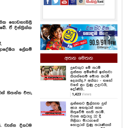
ාතික ගොඩනැගිලි
ඒ දිස්ත්‍රික්ක
❮
❯
.
ාදේශීය ලේකම්
අතන මෙතන
දුවෙකුට මේ තරම්
ලස්සන අම්මෙක් ඉන්නවා
කියන්නෙම මොන තරම්
දෙයක්ද..? අක්කා - නගෝ
වගේ ළං වුණු උදාරියි,
දෝණියි...
ක් හිතන්න එපා,
1,423
Views
ලස්සනට මුල්තැන දුන්
ඇය අනතුරක් ගැන
සිතුවේම නැති තරම්..
වයස අවුරුදු 22 දී
පිළිකා මාරයාගේ
ගොදුරක් වුණු තරුණියක්
ි. වැස්ස දිගටම