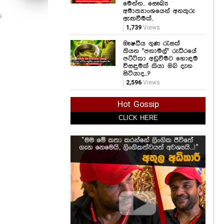
මෙන්න.. සෞඛ්‍ය
ජීවිතේ වටිනවා,
පහත
1,450
Views
අමාත්‍යාංශයෙන් අනතුරු
ගොඩට එන්න"
වහා
s
ඇඟවීමක්..
ධීවරයින්ට පැනවූ දැඩි
ප්‍
1,739
Views
තහනම මෙන්න.
අවද
324
Views
878
ඖෂධීය ගුණ රැසක්
තියන "පනාමල්" රුධිරයේ
පට්ටිකා අඩුවීමට හොඳම
විසඳුමක් කියා ඔබ දැන
සිටියාද...?
2,596
Views
Hot Gossip
CLICK HERE