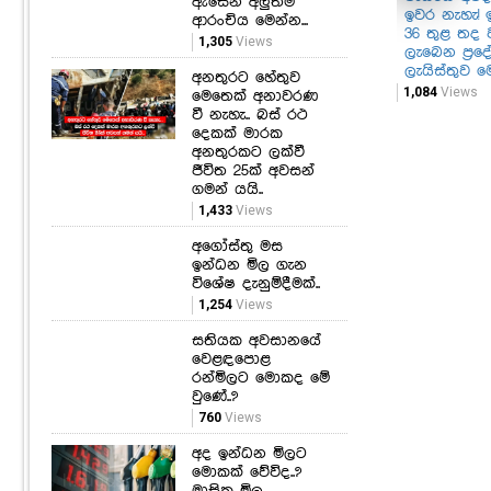
ඇසෙන අලුත්ම
ඉවර නැහැ! ඉ
ආරංචිය මෙන්න...
36 තුළ තද 
1,305
Views
ලැබෙන ප්‍රද
ලැයිස්තුව ම
අනතුරට හේතුව
1,084
Views
මෙතෙක් අනාවරණ
වී නැහැ.. බස් රථ
දෙකක් මාරක
අනතුරකට ලක්වී
ජීවිත 25ක් අවසන්
ගමන් යයි..
1,433
Views
අගෝස්තු මස
ඉන්ධන මිල ගැන
විශේෂ දැනුම්දීමක්..
1,254
Views
සතියක අවසානයේ
වෙළඳපොළ
රන්මිලට මොකද මේ
වුණේ..?
760
Views
අද ඉන්ධන මිලට
මොකක් වේවිද..?
මාසික මිල