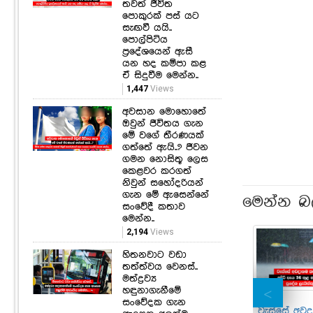
තවත් ජීවිත
පොකුරක් පස් යට
සැඟවී යයි..
පොල්පිටිය
ප්‍රදේශයෙන් ඇසී
යන හද කම්පා කළ
ඒ සිදුවීම මෙන්න..
1,447
Views
අවසාන මොහොතේ
ඔවුන් ජීවිතය ගැන
මේ වගේ තීරණයක්
ගත්තේ ඇයි..? ජීවන
ගමන නොසිතූ ලෙස
කෙළවර කරගත්
නිවුන් සහෝදරියන්
ගැන මේ ඇසෙන්නේ
මෙන්න බ
සංවේදී කතාව
මෙන්න..
2,194
Views
හිතනවාට වඩා
තත්ත්වය වෙනස්..
මත්ද්‍රව්‍ය
හඳුනාගැනීමේ
සංවේදක ගැන
වැස්සේ අව