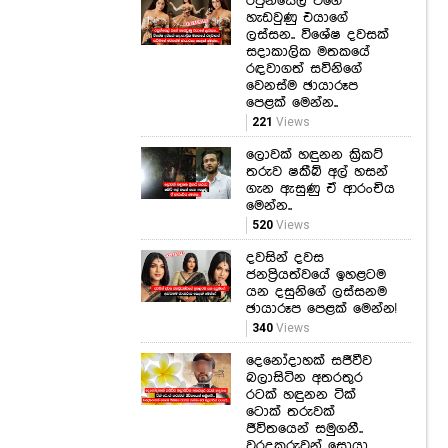
රපුන්සෙල් වගේ
හැඩවුණු එයාගේ
ලස්සන.. විශේෂ දවසක්
සදාකාලික මතකයේ
රඳවාගත් සවිනිගේ
වෙනස්ම ඡායාරූප
පෙළක් මෙන්න..
221
Views
ලොවක් හඳුනන ක්‍රිකට්
තරුව ෂකීබ් අල් හසන්
ගැන ඇසුණු ඒ ආරංචිය
මෙන්න..
520
Views
දවසින් දවස
ජනප්‍රියත්වයේ ඉහළටම
යන දසුනිගේ ලස්සනම
ඡායාරූප පෙළක් මෙන්න!
340
Views
දෙනෝදාහක් සජීවීව
බලාසිටින අතරතුර
රටක් හඳුනන ටික්
ටොක් තරුවක්
ජීවිතයෙන් සමුගනී..
වරදකරුවන් සොයා