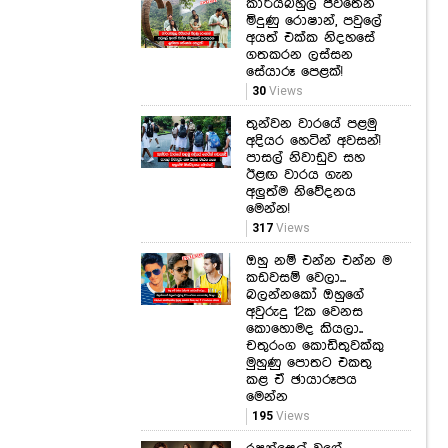
කාර්යබහුල ජීවිතෙන්
මිදුණු රොෂාන්, පවුලේ
අයත් එක්ක නිදහසේ
ගතකරන ලස්සන
සේයාරූ පෙළක්!
30
Views
තුන්වන වාරයේ පළමු
අදියර හෙටින් අවසන්!
පාසල් නිවාඩුව සහ
ඊළඟ වාරය ගැන
අලුත්ම නිවේදනය
මෙන්න!
317
Views
ඔහු නම් එන්න එන්න ම
කඩවසම් වෙලා...
බලන්නකෝ ඔහුගේ
අවුරුදු 12ක වෙනස
කොහොමද කියලා..
චතුරංග කොඩිතුවක්කු
මුහුණු පොතට එකතු
කළ ඒ ඡායාරූපය
මෙන්න
195
Views