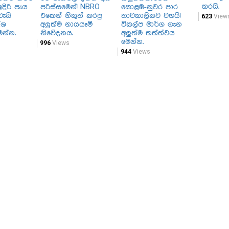
කරයි.
දිරි පැය
පරිස්සමෙන්! NBRO
කොළඹ-නුවර පාර
වැසි
එකෙන් නිකුත් කරපු
තාවකාලිකව වහයි!
623
View
ේශ
අලුත්ම නායයෑම්
විකල්ප මාර්ග ගැන
ෙන්න.
නිවේදනය.
අලුත්ම තත්ත්වය
මෙන්න.
996
Views
944
Views