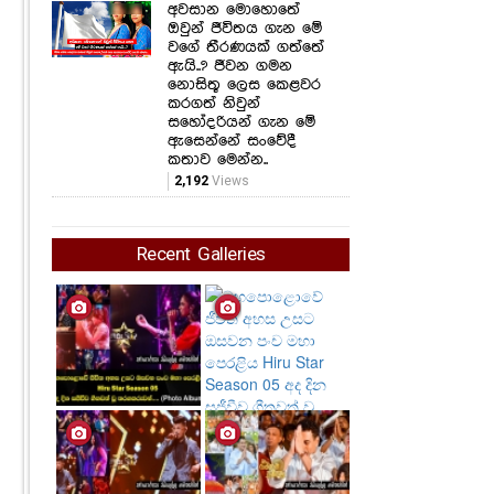
අවසාන මොහොතේ
ඔවුන් ජීවිතය ගැන මේ
වගේ තීරණයක් ගත්තේ
ඇයි..? ජීවන ගමන
නොසිතූ ලෙස කෙළවර
කරගත් නිවුන්
සහෝදරියන් ගැන මේ
ඇසෙන්නේ සංවේදී
කතාව මෙන්න..
2,192
Views
Recent Galleries