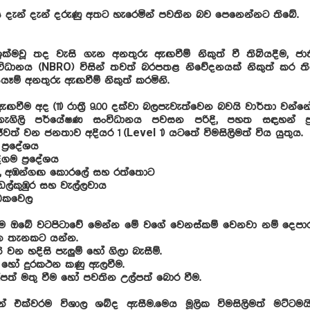
දැන් දැන් දරුණු අතට හැරෙමින් පවතින බව පෙනෙන්නට තිබේ.
0 ඉක්මවූ තද වැසි ගැන අනතුරු ඇඟවීම් නිකුත් වී තිබියදීම, ජ
ධානය (NBRO) විසින් තවත් බරපතළ නිවේදනයක් නිකුත් කර තිබේ. 
ෑම් අනතුරු ඇඟවීම් නිකුත් කරමිනි.
වීම අද (11) රාත්‍රී 9.00 දක්වා බලපැවැත්වෙන බවයි වාර්තා වන්නේ
ැගිලි පර්යේෂණ සංවිධානය පවසන පරිදි, පහත සඳහන් ප්‍ර
වත් වන ජනතාව අදියර 1 (Level 1) යටතේ විමසිලිමත් විය යුතුය.
ප්‍රදේශය
ීගම ප්‍රදේශය
ල, අඹන්ගඟ කොරලේ සහ රත්තොට
ල්කුඹුර සහ වැල්ලවාය
ොඩකවෙල
කම ඔබේ වටපිටාවේ මෙන්න මේ වගේ වෙනස්කම් වෙනවා නම් දෙපාර
ත තැනකට යන්න.
න හදිසි පැලුම් හෝ ගිලා බැසීම්.
කණු හෝ දුරකථන කණු ඇලවීම.
ල්පත් මතු වීම හෝ පවතින උල්පත් බොර වීම.
ින් එක්වරම විශාල ශබ්ද ඇසීම.මෙය මූලික විමසිලිමත් මට්ටමය