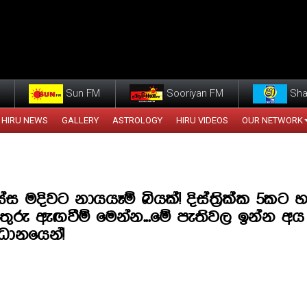
Sun FM
Sooriyan FM
Sha
HIRU NEWS
GALLERY
ASTROLOGY
HIRU VIDEOS
OUR NETWORK
්ස මදිවට නායයෑම් බියක්! දිස්ත්‍රික්ක 5කට හ
තුරු ඇඟවීම් මෙන්න...මේ පැතිවල ඉන්න අය
ධානයෙන්!