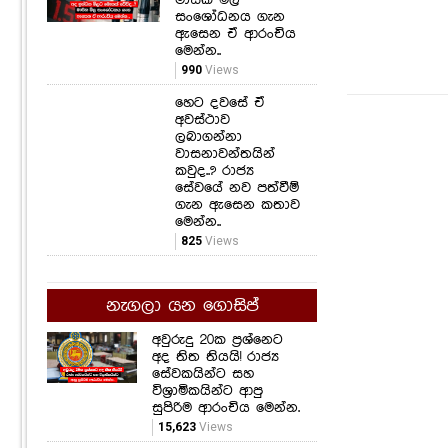
සංශෝධනය ගැන
ඇසෙන ඒ ආරංචිය
මෙන්න..
990
Views
හෙට දවසේ ඒ
අවස්ථාව
ලබාගන්නා
වාසනාවන්තයින්
කවුද..? රාජ්‍ය
සේවයේ නව පත්වීම්
ගැන ඇසෙන කතාව
මෙන්න..
825
Views
නැගලා යන ගොසිප්
අවුරුදු 20ක ප්‍රශ්නෙට
අද තිත තියයි! රාජ්‍ය
සේවකයින්ට සහ
විශ්‍රාමිකයින්ට ආපු
සුපිරිම ආරංචිය මෙන්න.
15,623
Views