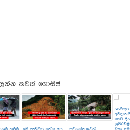
ලන්න තවත් ගොසිප්
ගංවතුර
අවදානම 
හෙට දි
නුවරඑළි
වසා දම
දානම තවම
මේ පැතිවල ඉන්න අය
කඩුගන්නාවෙන්