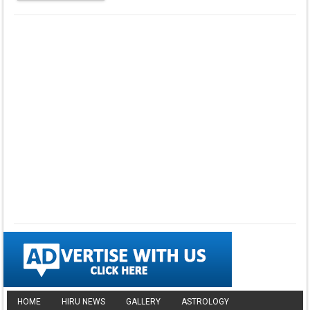
⤵ 835 Downloads
Dawasak Thiyewi
Rana with AURA
▼ DOWNLOAD HERE
⤵ 586 Downloads
Lowama Ekalu Kala
Deshayak
Fredy Alex Silva
▼ DOWNLOAD HERE
⤵ 1,501 Downloads
Gedarata Wela Inna
Seeduwwa Sakura
▼ DOWNLOAD HERE
⤵ 1,309 Downloads
Hemin Sare Aa
Sulangak
HOME
HIRU NEWS
GALLERY
ASTROLOGY
Sanka Dineth