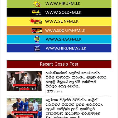
Recent Gossip Post
තරුණියන්ගේ හදවත් සොරාගත්ත
සිහින කුමාරයා සාරංග.... මුහුණු පොත
කැළඹූ ඔහුගේ අලුත්ම කඩවසම්
පින්තූර පෙළ මෙන්න..
273
Views
ලෝකය ඔවුන්ව වට්ටන්න කලින්
දරුවන්ට පියාපත් දුන්න ගුරුවරයා..
අඳුරේ තනිවුණු පුංචි ඇස්වලට
එළියක්වුණු ආදරණීය ගුරුතුමාගේ