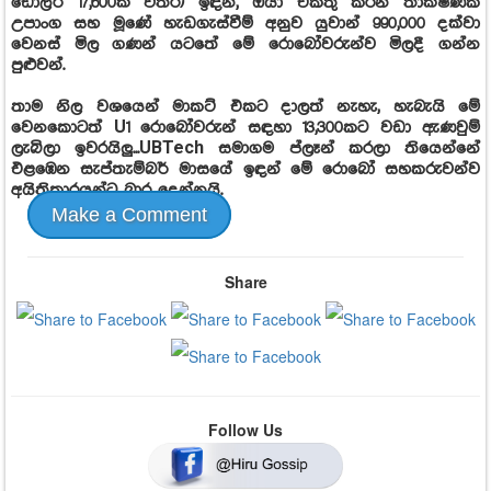
ඩොලර් 17,600ක් විතර) ඉඳන්, ඔයා එකතු කරන තාක්ෂණික
උපාංග සහ මූණේ හැඩගැස්වීම් අනුව යුවාන් 990,000 දක්වා
වෙනස් මිල ගණන් යටතේ මේ රොබෝවරුන්ව මිලදී ගන්න
පුළුවන්.
තාම නිල වශයෙන් මාකට් එකට දාලත් නැහැ, හැබැයි මේ
වෙනකොටත් U1 රොබෝවරුන් සඳහා 13,300කට වඩා ඇණවුම්
ලැබිලා ඉවරයිලු...UBTech සමාගම ප්ලෑන් කරලා තියෙන්නේ
එළඹෙන සැප්තැම්බර් මාසයේ ඉඳන් මේ රොබෝ සහකරුවන්ව
අයිතිකාරයන්ට බාර දෙන්නයි.
Make a Comment
Share
Follow Us