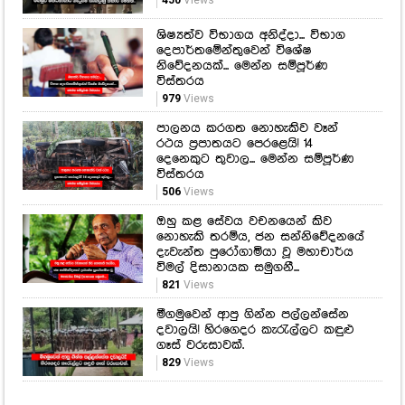
450
Views
ශිෂ්‍යත්ව විභාගය අනිද්දා... විභාග
දෙපාර්තමේන්තුවෙන් විශේෂ
නිවේදනයක්... මෙන්න සම්පූර්ණ
විස්තරය
979
Views
පාලනය කරගත නොහැකිව වෑන්
රථය ප්‍රපාතයට පෙරළෙයි! 14
දෙනෙකුට තුවාල... මෙන්න සම්පූර්ණ
විස්තරය
506
Views
ඔහු කළ සේවය වචනයෙන් කිව
නොහැකි තරම්ය, ජන සන්නිවේදනයේ
දැවැන්ත පුරෝගාමියා වූ මහාචාර්ය
විමල් දිසානායක සමුගනී...
821
Views
මීගමුවෙන් ආපු ගින්න පල්ලන්සේන
දවාලයි! හිරගෙදර කැරැල්ලට කඳුළු
ගෑස් වරුසාවක්.
829
Views