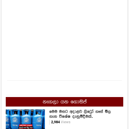
නැගලා යන ගොසිප්
මෙම මසට අදාළව ලිට්‍රෝ ගෑස් මිල
ගැන විශේෂ දැනුම්දීමක්..
2,984
Views