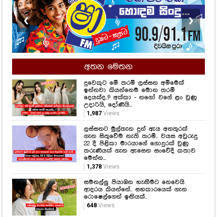
❮
❯
අතන මෙතන
දුවෙකුට මේ තරම් ලස්සන අම්මෙක්
ඉන්නවා කියන්නෙම මොන තරම්
දෙයක්ද..? අක්කා - නගෝ වගේ ළං වුණු
උදාරියි, දෝණියි...
1,987
Views
ලස්සනට මුල්තැන දුන් ඇය අනතුරක්
ගැන සිතුවේම නැති තරම්.. වයස අවුරුදු
22 දී පිළිකා මාරයාගේ ගොදුරක් වුණු
තරුණියක් ගැන ඇසෙන සංවේදී කතාව
මෙන්න...
1,378
Views
සමනල්ලු පියාඹන හැඟීමට නෙවෙයි
ආදරය කියන්නේ.. සහකාරයෙක් ගැන
රොෂෙල්ගෙන් ඉඟියක්..
648
Views