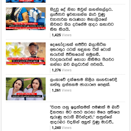
සිදුවූ දේ නිසා ඔවුන් කනස්සල්ලට..
ලැජ්ජාව ඉවසාගන්න බැරි වුණු
ව්‍යාපාරික තරුණයා මනාලියගේ
නිවසට ගිය දවසේම ආදර කතාවට
තිත තියයි..
1,425
Views
දෙනෝදාහක් සජීවීව බලාසිටින
අතරතුර රටක් හඳුනන ටික් ටොක්
තරුවක් ජීවිතයෙන් සමුගනී..
වරදකරුවන් සොයා නීතිමය පියවර
ගන්නා බව බලධාරීන් පවසයි..
1,276
Views
ලංකාවේ දක්ෂතම නිළිය කැනඩාවෙදි
ගත්තු ලස්සනම ඡායාරූප පෙළක්.
1,261
Views
"වයස යනු ඉලක්කමක් පමණක් ම බැව්
දිනපතා මට සපථ කරනා මයෙ අතිශය
තුරුණු සරාගී බිරින්දෑව.." කසුන්ගේ
ආදරබර වදනින් අලුත් වුණු මාධවී...
1,240
Views