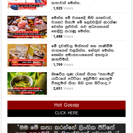
කතාවක් මෙන්න..
1,925
Views
මෙන්න මේ වයසෙදි සීනි කෑවොත්,
වයසට ගියාම මේ ලෙඩවලින් ආරක්ෂා
වෙන්න පුළුවන්.. නව අධ්‍යයනයක්
හෙළිවූ කරුණු මෙන්න..
1,488
Views
මේ දවස්වල මත්පැන් සහ පැණිබීම
පානයෙන් වළකින්න.. හේතුව මෙන්න..
සෞඛ්‍ය අමාත්‍යාංශයෙන් අනතුරු
ඇඟවීමක්..
1,799
Views
ඖෂධීය ගුණ රැසක් තියන "පනාමල්"
රුධිරයේ පට්ටිකා අඩුවීමට හොඳම
විසඳුමක් කියා ඔබ දැන සිටියාද...?
2,651
Views
Hot Gossip
CLICK HERE