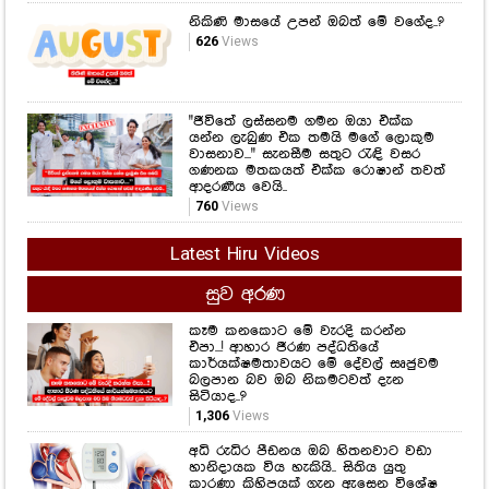
නිකිණි මාසයේ උපන් ඔබත් මේ වගේද..?
626
Views
"ජීවිතේ ලස්සනම ගමන ඔයා එක්ක
යන්න ලැබුණ එක තමයි මගේ ලොකුම
වාසනාව..." සැනසීම සතුට රැඳි වසර
ගණනක මතකයත් එක්ක රොෂාන් තවත්
ආදරණීය වෙයි..
760
Views
Latest Hiru Videos
සුව අරණ
කෑම කනකොට මේ වැරදි කරන්න
එපා...! ආහාර ජීරණ පද්ධතියේ
කාර්යක්ෂමතාවයට මේ දේවල් සෘජුවම
බලපාන බව ඔබ නිකමටවත් දැන
සිටියාද..?
1,306
Views
අධි රුධිර පීඩනය ඔබ හිතනවාට වඩා
හානිදායක විය හැකියි.. සිතිය යුතු
කාරණා කිහිපයක් ගැන ඇසෙන විශේෂ