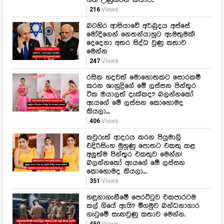
හිත උණුකරන කතාව..
216
Views
බටහිර ආසියාවේ අර්බුදය අස්සේ
මෝදිගෙන් නෙතන්යාහුට ඇමතුමක්!
දෙදෙනා අතර සිද්ධ වුණු කතාව
මෙන්න
247
Views
රසික හදවත් මොහොතකට සොරකම්
කරන ශානුද්‍රිගේ මේ ලස්සන පින්තූර
ටික ඔයාලත් දැක්කද? බලන්නකෝ
ඇයගේ මේ ලස්සන කොහොමද
කියලා....
406
Views
කවුරුත් ආදරය කරන පියුමාලි
එදිරිසිංහ මුහුණු පොතට එකතු කළ
අලුත්ම පින්තූර එකතුව මෙන්න!
බලන්නකෝ ඇයගේ මේ ලස්සන
කොහොමද කියලා....
351
Views
හඳුනාගැනීමේ පෙරට්ටුව එකපාරටම
කල් ගියේ ඇයි? මීගමුව බන්ධනාගාර
ගැටුමේ සැඟවුණු කතාව මෙන්න.