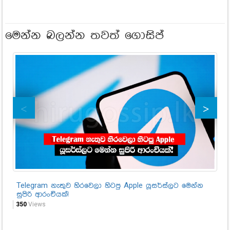
මෙන්න බලන්න තවත් ගොසිප්
Telegram නැතුව හිරවෙලා හිටපු Apple යූසර්ස්ලට මෙන්න
"ම
සුපිරි ආරංචියක්!
උප
350
Views
1,1