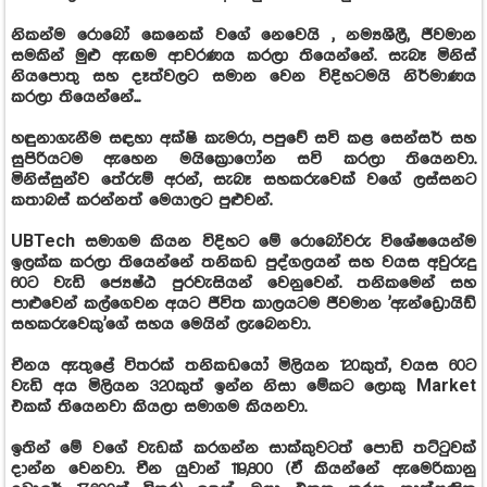
නිකන්ම රොබෝ කෙනෙක් වගේ නෙවෙයි , නම්‍යශීලී, ජීවමාන
සමකින් මුළු ඇඟම ආවරණය කරලා තියෙන්නේ. සැබෑ මිනිස්
නියපොතු සහ දෑත්වලට සමාන වෙන විදිහටමයි නිර්මාණය
කරලා තියෙන්නේ...
හඳුනාගැනීම සඳහා අක්ෂි කැමරා, පපුවේ සවි කළ සෙන්සර් සහ
සුපිරියටම ඇහෙන මයික්‍රොෆෝන සවි කරලා තියෙනවා.
මිනිස්සුන්ව තේරුම් අරන්, සැබෑ සහකරුවෙක් වගේ ලස්සනට
කතාබස් කරන්නත් මෙයාලට පුළුවන්.
UBTech සමාගම කියන විදිහට මේ රොබෝවරු විශේෂයෙන්ම
ඉලක්ක කරලා තියෙන්නේ තනිකඩ පුද්ගලයන් සහ වයස අවුරුදු
60ට වැඩි ජ්‍යෙෂ්ඨ පුරවැසියන් වෙනුවෙන්. තනිකමෙන් සහ
පාළුවෙන් කල්ගෙවන අයට ජීවිත කාලයටම ජීවමාන 'ඇන්ඩ්‍රොයිඩ්
සහකරුවෙකු'ගේ සහය මෙයින් ලැබෙනවා.
චීනය ඇතුළේ විතරක් තනිකඩයෝ මිලියන 120කුත්, වයස 60ට
වැඩි අය මිලියන 320කුත් ඉන්න නිසා මේකට ලොකු Market
එකක් තියෙනවා කියලා සමාගම කියනවා.
ඉතින් මේ වගේ වැඩක් කරගන්න සාක්කුවටත් පොඩි තට්ටුවක්
දාන්න වෙනවා. චීන යුවාන් 119,800 (ඒ කියන්නේ ඇමෙරිකානු