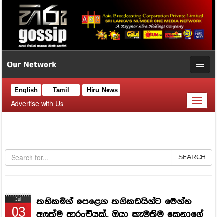
Our Network
English
Tamil
Hiru News
Toggl
Advertise with Us
naviga
SEARCH
තනිකමින් පෙළෙන තනිකඩයින්ට මෙන්න
Jul
03
අලුත්ම ආරංචියක්.. ඔයා කැමතිම කෙනාගේ