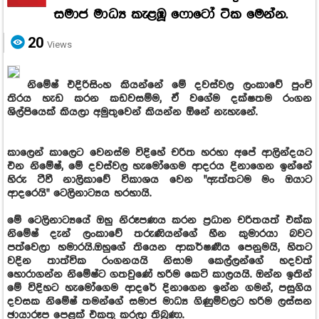
සමාජ මාධ්‍ය කැළඹූ ෆොටෝ ටික මෙන්න.
20
Views
නිමේෂ් එදිරිසිංහ කියන්නේ මේ දවස්වල ලංකාවේ පුංචි
තිරය හැඩ කරන කඩවසම්ම, ඒ වගේම දක්ෂතම රංගන
ශිල්පියෙක් කියලා අමුතුවෙන් කියන්න ඕනේ නැහැනේ.
කාලෙන් කාලෙට වෙනස්ම විදිහේ චරිත හරහා අපේ ආලින්දයට
එන නිමේෂ්, මේ දවස්වල හැමෝගෙම ආදරය දිනාගෙන ඉන්නේ
හිරු ටීවී නාලිකාවේ විකාශය වෙන "ඇත්තටම මං ඔයාට
ආදරෙයි" ටෙලිනාට්‍යය හරහායි.
මේ ටෙලිනාට්‍යයේ ඔහු නිරූපණය කරන ප්‍රධාන චරිතයත් එක්ක
නිමේෂ් දැන් ලංකාවේ තරුණියන්ගේ හීන කුමාරයා බවට
පත්වෙලා හමාරයි.ඔහුගේ තියෙන ආකර්ෂණීය පෙනුමයි, හිතට
වදින තාත්වික රංගනයයි නිසාම කෙල්ලන්ගේ හදවත්
හොරාගන්න නිමේෂ්ට ගතවුණේ හරිම කෙටි කාලයයි. ඔන්න ඉතින්
මේ විදිහට හැමෝගෙම ආදරේ දිනාගෙන ඉන්න ගමන්, පසුගිය
දවසක නිමේෂ් තමන්ගේ සමාජ මාධ්‍ය ගිණුම්වලට හරිම ලස්සන
ඡායාරූප පෙළක් එකතු කරලා තිබුණා.