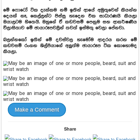
මේ ෆොටෝ ටික දැක්කම නම් ඉතින් ආයේ අමුතුවෙන් කියන්න
දෙයක් නෑ, කෙල්ලන්ට පිස්සු හැදෙන එක සාධාරණයි කියලා
ඔයාලටම හිතෙයි. ඔහුගේ ඒ කඩවසම් පෙනුම සහ ආකර්ෂණීය
විලාසිතාව මේ ඡායාරූපවලින් තවත් ඉස්මතු වෙලා පේනවා.
බලන්නකෝ ඉතින් මේ දවස්වල හැමෝම ආදරය කරන මේ
කඩවසම් රංගන ශිල්පියාගේ අලුත්ම ඡායාරූප ටික කොහොමද
කියලා.
Make a Comment
Share