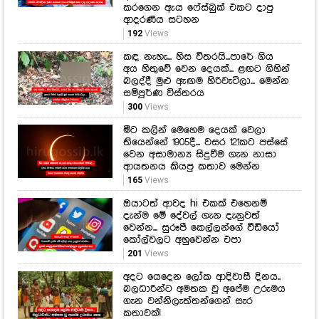
කරගෙන ඇය ෆේස්බුක් එකට දාපු
ආදරණීය සටහන
192
Views
කඳ නැහැ... හිස විතරයි...පාරේ ගිය
අය හිතුවේ වෙන දෙයක්... ළඟට ගිහින්
බලද්දී මුළු ඇඟම හිරිවැටිලා... මෙන්න
සම්පූර්ණ විස්තරය
300
Views
මීට කලින් මෙහෙම දෙයක් වෙලා
තියෙන්නේ 1905දී... වසර 121කට පස්සේ
වෙන අසාමාන්‍ය සිදුවීම ගැන නාසා
ආයතනය කියපු කතාව මෙන්න
165
Views
ඔයාටත් ආවද hi එකක් එහෙනම්
දැන්ම මේ දේවල් ගැන දැනුවත්
වෙන්න... සුරූපී කෙල්ලන්ගේ වීඩියෝ
කෝල්වලට අහුවෙන්න එපා
201
Views
අදට යෙදෙන ලෝක ආදිවාසී දිනය..
බලධාරීන්ට අමතක වූ අපේම උරුමය
ගැන වන්නිලැත්තන්ගෙන් සැර
කතාවක්!