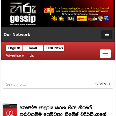
Our Network
English
Tamil
Hiru News
Toggl
Advertise with Us
naviga
SEARCH
හැමෝම ආදරය කරන හිරු තිරයේ
Jul
02
කඩවසම්ම පෙම්වතා නිමේෂ් එදිරිසිංහගේ