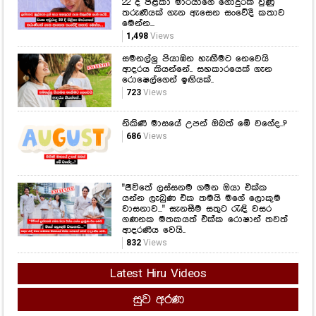
22 දී පිළිකා මාරයාගේ ගොදුරක් වුණු
තරුණියක් ගැන ඇසෙන සංවේදී කතාව
මෙන්න...
1,498
Views
සමනල්ලු පියාඹන හැඟීමට නෙවෙයි
ආදරය කියන්නේ.. සහකාරයෙක් ගැන
රොෂෙල්ගෙන් ඉඟියක්..
723
Views
නිකිණි මාසයේ උපන් ඔබත් මේ වගේද..?
686
Views
"ජීවිතේ ලස්සනම ගමන ඔයා එක්ක
යන්න ලැබුණ එක තමයි මගේ ලොකුම
වාසනාව..." සැනසීම සතුට රැඳි වසර
ගණනක මතකයත් එක්ක රොෂාන් තවත්
ආදරණීය වෙයි..
832
Views
Latest Hiru Videos
සුව අරණ