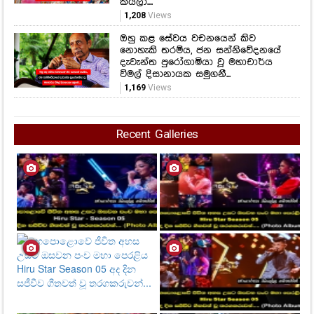
කියලා....
1,208
Views
ඔහු කළ සේවය වචනයෙන් කිව
නොහැකි තරම්ය, ජන සන්නිවේදනයේ
දැවැන්ත පුරෝගාමියා වූ මහාචාර්ය
විමල් දිසානායක සමුගනී...
1,169
Views
Recent Galleries