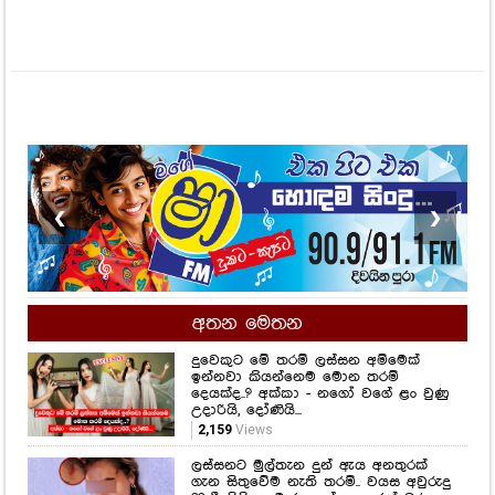
❮
❯
අතන මෙතන
දුවෙකුට මේ තරම් ලස්සන අම්මෙක්
ඉන්නවා කියන්නෙම මොන තරම්
දෙයක්ද..? අක්කා - නගෝ වගේ ළං වුණු
උදාරියි, දෝණියි...
2,159
Views
ලස්සනට මුල්තැන දුන් ඇය අනතුරක්
ගැන සිතුවේම නැති තරම්.. වයස අවුරුදු