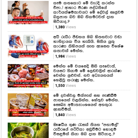
කෑම කනකොට මේ වැරදි කරන්න
එපා...! ආහාර ජීරණ පද්ධතියේ
කාර්යක්ෂමතාවයට මේ දේවල් සෘජුවම
බලපාන බව ඔබ නිකමටවත් දැන
සිටියාද..?
1,380
Views
අධි රුධිර පීඩනය ඔබ හිතනවාට වඩා
හානිදායක විය හැකියි.. සිතිය යුතු
කාරණා කිහිපයක් ගැන ඇසෙන විශේෂ
කතාවක් මෙන්න..
1,984
Views
මෙන්න මේ වයසෙදි සීනි කෑවොත්,
වයසට ගියාම මේ ලෙඩවලින් ආරක්ෂා
වෙන්න පුළුවන්.. නව අධ්‍යයනයක්
හෙළිවූ කරුණු මෙන්න..
1,550
Views
මේ දවස්වල මත්පැන් සහ පැණිබීම
පානයෙන් වළකින්න.. හේතුව මෙන්න..
සෞඛ්‍ය අමාත්‍යාංශයෙන් අනතුරු
ඇඟවීමක්..
1,840
Views
ඖෂධීය ගුණ රැසක් තියන "පනාමල්"
රුධිරයේ පට්ටිකා අඩුවීමට හොඳම
විසඳුමක් කියා ඔබ දැන සිටියාද...?