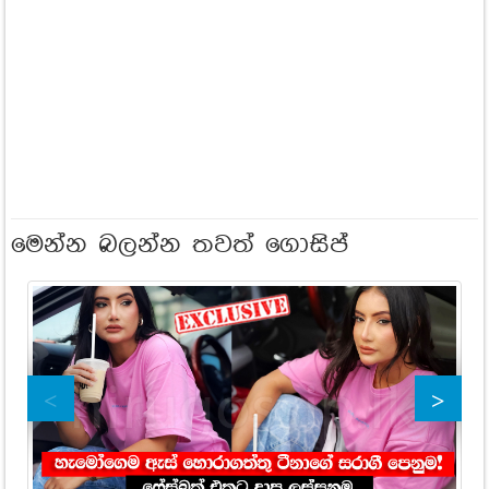
මෙන්න බලන්න තවත් ගොසිප්