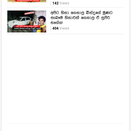
142
Views
අපිට හිනා ගෙනාපු බින්දුගේ මූණට
සැබෑම හිනාවක් ගෙනාපු ඒ සුපිරි
තෑග්ග!
404
Views