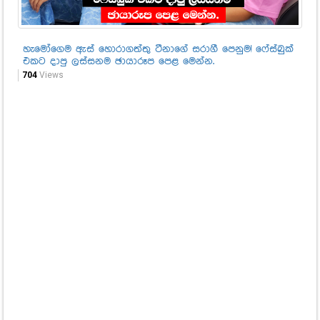
හැමෝගෙම ඇස් හොරාගත්තු ටීනාගේ සරාගී පෙනුම! ෆේස්බුක්
දව
එකට දාපු ලස්සනම ඡායාරූප පෙළ මෙන්න.
කො
704
Views
91