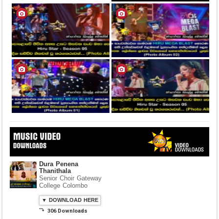
Dura Penena
Thanithala
Senior Choir Gateway
College Colombo
▼ DOWNLOAD HERE
⤵ 306 Downloads