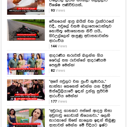
ඒලෙවල් ලියන නංගිලා මල්ලිලාට
විශේෂ පණිවිඩයක්..
93
Views
වේගයෙන් ආපු බයික් එක ට්‍රැක්ටරයේ
වදී... පවුලේ එකම බලාපොරොත්තුව
නොසිතූ මොහොතක නිවී යයි...
ගිරිඋල්ලෙන් ඇසුණු අවාසනාවන්ත
ආරංචිය
144
Views
ආදරණීය තරුවක් බලන්න ගිය
ශෙරිල් සහ රුවන්ගේ ආදරණීයම
පෙනුම මෙන්න!
82
Views
"අපේ පවුලට එන පුංචි කුමාරිය.."
තාත්තා කෙනෙක් වෙන්න යන දිමුත්
ඔස්ට්‍රේලියාවේ ඉඳන් දුන්නු සුපිරිම
ආරංචිය මෙන්න!
177
Views
"අවුරුදු ගානකට පස්සේ ඇදපු නිසා
අඩුපාඩු ගොඩාක් තියෙනවා.." ශලනි
තාරකාගේ හිතේ කාලෙක ඉඳන් තිබුණු
ආසාවක් මෙන්න මේ විදියට ඉෂ්ට