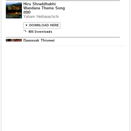
Hiru Shraddhabhi
Wandana Theme Song
2020
Yaham Hettiarachchi
▼ DOWNLOAD HERE
⤵ 835 Downloads
Dawasak Thiyewi
Rana with AURA
▼ DOWNLOAD HERE
⤵ 586 Downloads
Lowama Ekalu Kala
Deshayak
Fredy Alex Silva
▼ DOWNLOAD HERE
⤵ 1,501 Downloads
Gedarata Wela Inna
Seeduwwa Sakura
▼ DOWNLOAD HERE
⤵ 1,309 Downloads
Hemin Sare Aa