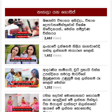
නැගලා යන ගොසිප්
ශිෂ්‍යත්ව විභාගය අනිද්දා... විභාග
දෙපාර්තමේන්තුවෙන් විශේෂ
නිවේදනයක්... මෙන්න සම්පූර්ණ
විස්තරය
2,463
Views
ලංකාවේ දක්ෂතම නිළිය කැනඩාවෙදි
ගත්තු ලස්සනම ඡායාරූප පෙළක්.
1,652
Views
ආදරණීය සැමියායි, චූටි පුතායි එක්ක
උපන්දිනය සමරපු මාධවීගේ
මුහුණුපොත උණුසුම් කළ ලස්සනම රූ
පෙළක් මෙන්න!
1,252
Views
රසික හදවත් මොහොතකට සොරකම්
කරන ශානුද්‍රිගේ මේ ලස්සන පින්තූර
ටික ඔයාලත් දැක්කද? බලන්නකෝ
ඇයගේ මේ ලස්සන කොහොමද