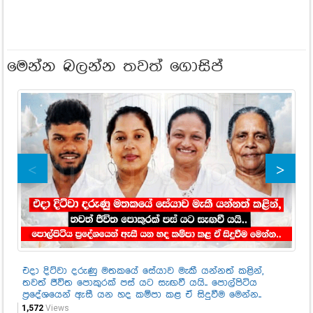
මෙන්න බලන්න තවත් ගොසිප්
එදා දිට්වා දරුණු මතකයේ සේයාව මැකී යන්නත් කළින්,
ඒ 
තවත් ජීවිත පොකුරක් පස් යට සැඟවී යයි.. පොල්පිටිය
කත
ප්‍රදේශයෙන් ඇසී යන හද කම්පා කළ ඒ සිදුවීම මෙන්න..
ඇස
1,572
Views
63