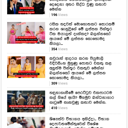
අඳුරේ තනිවුණු පුංචි ඇස්වලට
එළියක්වුණු ආදරණීය ගුරුතුමාගේ
හිත උණුකරන කතාව..
155
Views
බටහිර ආසියාවේ අර්බුදය අස්සේ
මෝදිගෙන් නෙතන්යාහුට ඇමතුමක්!
දෙදෙනා අතර සිද්ධ වුණු කතාව
මෙන්න
196
Views
රසික හදවත් මොහොතකට සොරකම්
කරන ශානුද්‍රිගේ මේ ලස්සන පින්තූර
ටික ඔයාලත් දැක්කද? බලන්නකෝ
ඇයගේ මේ ලස්සන කොහොමද
කියලා....
354
Views
කවුරුත් ආදරය කරන පියුමාලි
එදිරිසිංහ මුහුණු පොතට එකතු කළ
අලුත්ම පින්තූර එකතුව මෙන්න!
බලන්නකෝ ඇයගේ මේ ලස්සන
කොහොමද කියලා....
309
Views
හඳුනාගැනීමේ පෙරට්ටුව එකපාරටම