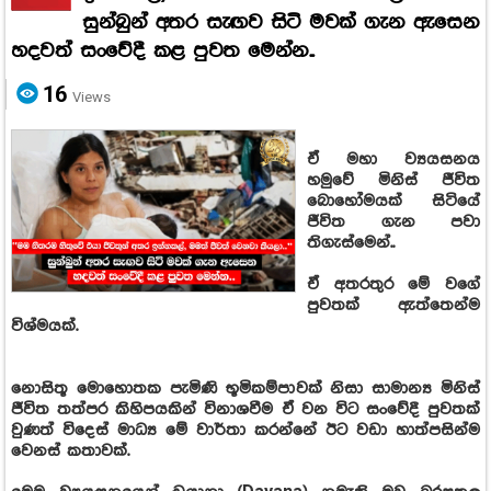
සුන්බුන් අතර සැඟව සිටි මවක් ගැන ඇසෙන
හදවත් සංවේදී කළ පුවත මෙන්න..
16
Views
ඒ මහා ව්‍යයසනය
හමුවේ මිනිස් ජීවිත
බොහෝමයක් සිටියේ
ජීවිත ගැන පවා
තිගැස්මෙන්..
ඒ අතරතුර මේ වගේ
පුවතක් ඇත්තෙන්ම
විශ්මයක්.
නොසිතූ මොහොතක පැමිණි භූමිකම්පාවක් නිසා සාමාන්‍ය මිනිස්
ජීවිත තත්පර කිහිපයකින් විනාශවීම ඒ වන විට සංවේදී පුවතක්
වුණත් විදෙස් මාධ්‍ය මේ වාර්තා කරන්නේ ඊට වඩා හාත්පසින්ම
වෙනස් කතාවක්.