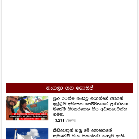
නැගලා යන ගොසිප්
මුළු රටක්ම හැඬවූ ගයාන්ගේ අවසන්
ඉල්ලීම! අහිංසක පෙම්වතාගේ ප්‍රාර්ථනය