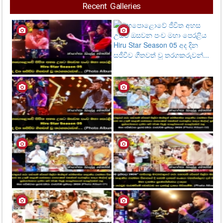
තරුවක් ජීවිතයෙන් සමුගනී..
වරදකරුවන් සොයා නීතිමය පියවර
ගන්නා බව බලධාරීන් පවසයි..
1,268
Views
Recent Galleries