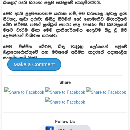
කියලා," යැයි ඩයානා පසුව පැවසුවේ හැඟුම්බරවයි..
මෙහි ඇති පුදුමසහගතම කරුණ නම්, මව බරපතල තුවාල ලබා
සිටියද, කුඩා දරුවා කිසිදු සීරීමක් හෝ නොමැතිව නිරුපද්‍රිතව
බේරී සිටීමයි. තමන් සුන්බුන් අතරට ඇද වැටෙන විට බයිබලයක්
මතට වැටීම නිසා මෙම ප්‍රාතිහාර්යමය ගැලවීම සිදු වූ බව
දෙමාපියන් විශ්වාස කරනවා.
මෙම විස්මිත බේරීම, බිඳ වැටුණු ලෝකයක් හමුවේ
බලාපොරොත්තුවේ සහ මවකගේ අසීමිත ආදරයේ සදාකාලික
සංකේතයක් බඳුයි.
Make a Comment
Share
Follow Us