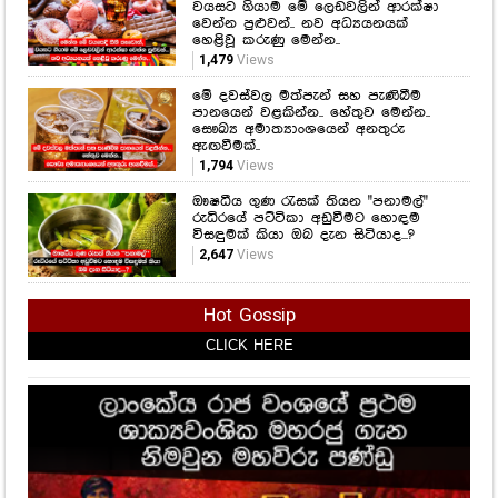
අධි රුධිර පීඩනය ඔබ හිතනවාට වඩා
හානිදායක විය හැකියි.. සිතිය යුතු
කාරණා කිහිපයක් ගැන ඇසෙන විශේෂ
කතාවක් මෙන්න..
1,921
Views
මෙන්න මේ වයසෙදි සීනි කෑවොත්,
වයසට ගියාම මේ ලෙඩවලින් ආරක්ෂා
වෙන්න පුළුවන්.. නව අධ්‍යයනයක්
හෙළිවූ කරුණු මෙන්න..
1,479
Views
මේ දවස්වල මත්පැන් සහ පැණිබීම
පානයෙන් වළකින්න.. හේතුව මෙන්න..
සෞඛ්‍ය අමාත්‍යාංශයෙන් අනතුරු
ඇඟවීමක්..
1,794
Views
ඖෂධීය ගුණ රැසක් තියන "පනාමල්"
රුධිරයේ පට්ටිකා අඩුවීමට හොඳම
විසඳුමක් කියා ඔබ දැන සිටියාද...?
2,647
Views
Hot Gossip
CLICK HERE
CLICK HERE