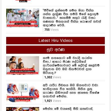
රොෂෙල්ගෙන් ඉඟියක්..
641
Views
නිකිණි මාසයේ උපන් ඔබත් මේ වගේද..?
621
Views
"ජීවිතේ ලස්සනම ගමන ඔයා එක්ක
යන්න ලැබුණ එක තමයි මගේ ලොකුම
වාසනාව..." සැනසීම සතුට රැඳි වසර
ගණනක මතකයත් එක්ක රොෂාන් තවත්
ආදරණීය වෙයි..
755
Views
Latest Hiru Videos
සුව අරණ
කෑම කනකොට මේ වැරදි කරන්න
එපා...! ආහාර ජීරණ පද්ධතියේ
කාර්යක්ෂමතාවයට මේ දේවල් සෘජුවම
බලපාන බව ඔබ නිකමටවත් දැන
සිටියාද..?
1,302
Views