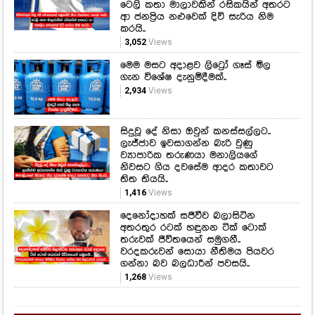
හිතේම හිරකරගෙන ගිය අවාසනාවන්ත
ගමන.
3,211
Views
කිසිවෙකුත් ඔහු මේ මොහොතේ
සමුගනීවි කියා සිතන්නට නැතුව ඇති..
ටෙලි කතා මාලාවකින් රසිකයින් අතරට
ආ ජනප්‍රිය නළුවෙක් දිවි සැරිය නිම
කරයි..
3,052
Views
මෙම මසට අදාළව ලිට්‍රෝ ගෑස් මිල
ගැන විශේෂ දැනුම්දීමක්..
2,934
Views
සිදුවූ දේ නිසා ඔවුන් කනස්සල්ලට..
ලැජ්ජාව ඉවසාගන්න බැරි වුණු
ව්‍යාපාරික තරුණයා මනාලියගේ
නිවසට ගිය දවසේම ආදර කතාවට
තිත තියයි..
1,416
Views
දෙනෝදාහක් සජීවීව බලාසිටින
අතරතුර රටක් හඳුනන ටික් ටොක්