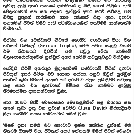
මෙම ව්‍යයසනයෙන් ඩයානා (Dayana) නමැති මව බරපතල
තුවාල ලැබූ අතර ඇයගේ දණහිසක් ද බිඳී ගොස් තිබුණා. දැඩි
වේදනාවෙන් සහ ඝන අඳුරේ සුන්බුන් අතර සිරවී සිටියද, තම
බිළිඳු පුතුගේ ආරක්ෂාව ගැන පමණක් සිතූ ඇය, දරුවා
සනසමින් ජීවත් වීමට දැඩි අධිෂ්ඨානයකින් පසුවීමම ඇත්තෙන්ම
විශ්මයක්..
සිද්ධිය වන අවස්ථාවේ නිවසේ නොසිටි දරුවාගේ පියා වන
ගර්සන් ටෘජිලෝ (Gerson Trujillo), මෙම පුවත සැලවූ වහාම
එම ස්ථානයට දිවවිත් තම පවුල බේරා ගැනීමේ
බලාපොරොත්තුවෙන් සුන්බුන් අතර සෙවීම් කටයුතුවලට එක්වුණා.
සෝදිසි කිරීම් අතරතුර, මුදාගැනීමේ කණ්ඩායම් විසින් දරුවා
ජීවතුන් අතර සිටින බව සොයා ගත්තා. පසුව ඔවුන් සුන්බුන්
අතරින් කුඩා බටයක් ඇතුළු කර දරුවාට ජලය ලබාදීමට කටයුතු
කළ අතර, එය දරුවාගේ ජීවිතය රැක ගැනීමට ලැබුණු
තීරණාත්මක දායකත්වයක් වුණා.
පැය 30කට වැඩි වෙහෙසකර මෙහෙයුමකින් පසු ඩයානා සහ
ඇගේ කුඩා පුතු වන ජුවාන් ඩේවිඩ් (Juan David) නිරුපද්‍රිතව
මුදා ගැනීමට සහන සේවකයින් සමත් වුණා.
"මගේ පුතා තමයි මට නොවැටී ඉන්න ශක්තිය දුන්නේ. මම
නිතරම හිතුවේ එයා ජීවතුන් අතර ඉන්නකම් මමත් ජීවත් වෙනවා