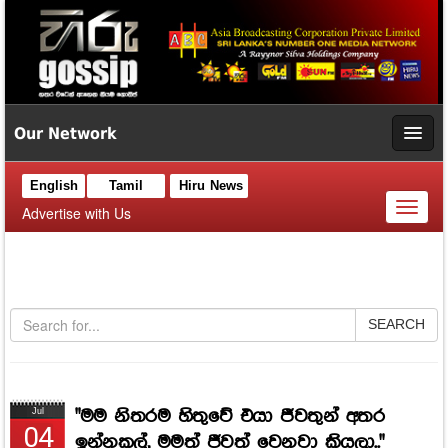
Our Network
English
Tamil
Hiru News
Toggl
Advertise with Us
naviga
SEARCH
"මම නිතරම හිතුවේ එයා ජීවතුන් අතර
Jul
04
ඉන්නකල්, මමත් ජීවත් වෙනවා කියලා.."