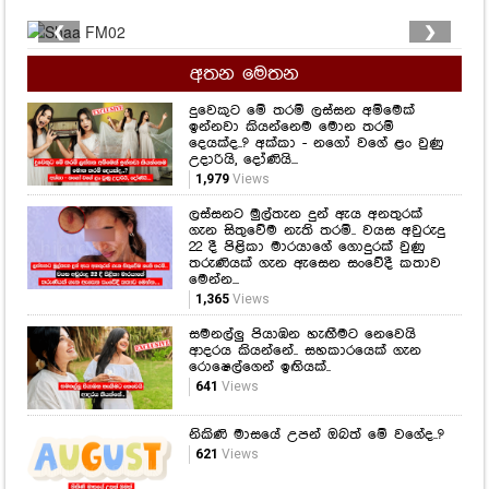
❮
❯
අතන මෙතන
දුවෙකුට මේ තරම් ලස්සන අම්මෙක්
ඉන්නවා කියන්නෙම මොන තරම්
දෙයක්ද..? අක්කා - නගෝ වගේ ළං වුණු
උදාරියි, දෝණියි...
1,979
Views
ලස්සනට මුල්තැන දුන් ඇය අනතුරක්
ගැන සිතුවේම නැති තරම්.. වයස අවුරුදු
22 දී පිළිකා මාරයාගේ ගොදුරක් වුණු
තරුණියක් ගැන ඇසෙන සංවේදී කතාව
මෙන්න...
1,365
Views
සමනල්ලු පියාඹන හැඟීමට නෙවෙයි
ආදරය කියන්නේ.. සහකාරයෙක් ගැන