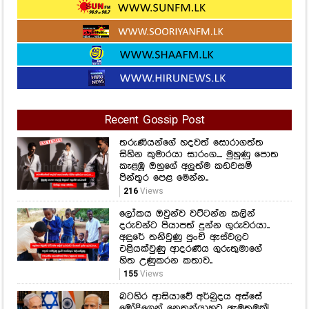
Recent Gossip Post
තරුණියන්ගේ හදවත් සොරාගත්ත
සිහින කුමාරයා සාරංග.... මුහුණු පොත
කැළඹූ ඔහුගේ අලුත්ම කඩවසම්
පින්තූර පෙළ මෙන්න..
216
Views
ලෝකය ඔවුන්ව වට්ටන්න කලින්
දරුවන්ට පියාපත් දුන්න ගුරුවරයා..