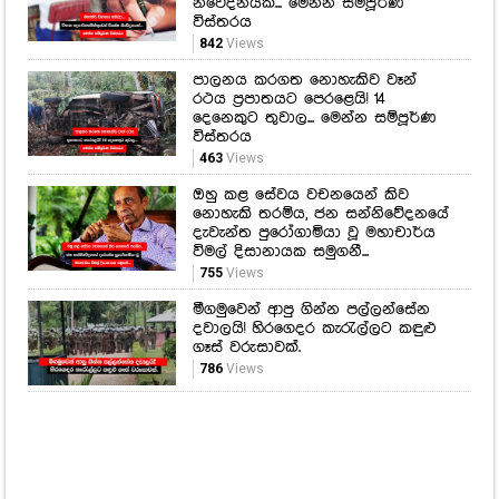
කල් ගියේ ඇයි? මීගමුව බන්ධනාගාර
ගැටුමේ සැඟවුණු කතාව මෙන්න.
410
Views
ශිෂ්‍යත්ව විභාගය අනිද්දා... විභාග
දෙපාර්තමේන්තුවෙන් විශේෂ
නිවේදනයක්... මෙන්න සම්පූර්ණ
විස්තරය
842
Views
පාලනය කරගත නොහැකිව වෑන්
රථය ප්‍රපාතයට පෙරළෙයි! 14
දෙනෙකුට තුවාල... මෙන්න සම්පූර්ණ
විස්තරය
463
Views
ඔහු කළ සේවය වචනයෙන් කිව
නොහැකි තරම්ය, ජන සන්නිවේදනයේ
දැවැන්ත පුරෝගාමියා වූ මහාචාර්ය
විමල් දිසානායක සමුගනී...
755
Views
මීගමුවෙන් ආපු ගින්න පල්ලන්සේන
දවාලයි! හිරගෙදර කැරැල්ලට කඳුළු
ගෑස් වරුසාවක්.
786
Views