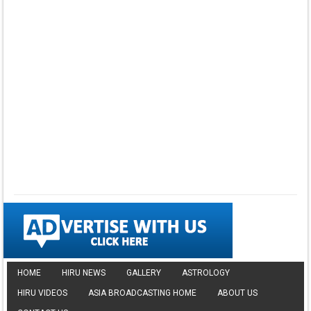
▼ DOWNLOAD HERE
⤵ 835 Downloads
Dawasak Thiyewi
Rana with AURA
▼ DOWNLOAD HERE
⤵ 586 Downloads
Lowama Ekalu Kala
Deshayak
Fredy Alex Silva
▼ DOWNLOAD HERE
⤵ 1,501 Downloads
Gedarata Wela Inna
Seeduwwa Sakura
▼ DOWNLOAD HERE
⤵ 1,309 Downloads
Hemin Sare Aa
Sulangak
Sanka Dineth
▼ DOWNLOAD HERE