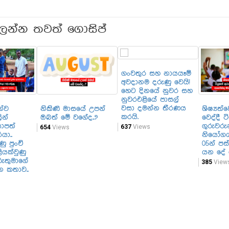
ලන්න තවත් ගොසිප්
ගංවතුර සහ නායයෑම්
අවදානම දරුණු වෙයි!
හෙට දිනයේ නුවර සහ
නුවරඑළියේ පාසල්
වසා දමන්න තීරණය
්ව
නිකිණි මාසයේ උපන්
ශිෂ්‍යත්
කරයි.
ින්
ඔබත් මේ වගේද..?
වෙද්දී ට
යාපත්
ගුරුවරු
637
Views
654
Views
යා..
නියෝගය
ු පුංචි
05න් පස
යක්වුණු
යන දේ 
ුතුමාගේ
385
View
න කතාව..