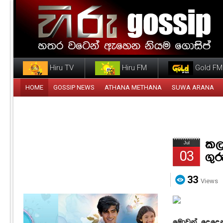
Hiru TV
Hiru FM
Gold FM
HOME
GOSSIP NEWS
ATHANA METHANA
SUWA ARANA
කලක
Jul
03
ගු
33
Views
මොවුන් දෙදෙ