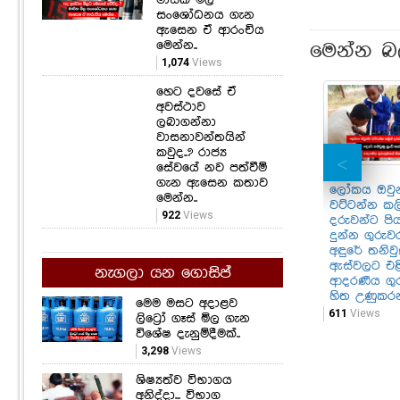
සංශෝධනය ගැන
ඇසෙන ඒ ආරංචිය
මෙන්න..
මෙන්න බ
1,074
Views
හෙට දවසේ ඒ
අවස්ථාව
ලබාගන්නා
වාසනාවන්තයින්
කවුද..? රාජ්‍ය
සේවයේ නව පත්වීම්
ගැන ඇසෙන කතාව
ලෝකය ඔවුන
මෙන්න..
වට්ටන්න කල
922
Views
දරුවන්ට පි
දුන්න ගුරුවර
අඳුරේ තනිවුණ
ඇස්වලට එළි
නැගලා යන ගොසිප්
ආදරණීය ගුර
හිත උණුකර
මෙම මසට අදාළව
611
Views
ලිට්‍රෝ ගෑස් මිල ගැන
විශේෂ දැනුම්දීමක්..
3,298
Views
ශිෂ්‍යත්ව විභාගය
අනිද්දා... විභාග