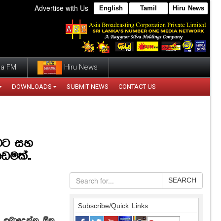
Advertise with Us
English
Tamil
Hiru News
a FM
Hiru News
DOWNLOADS
SUBMIT NEWS
CONTACT US
මවට සහ
ඩමක්..
SEARCH
Subscribe/Quick Links
් ලබාදෙන්න ඕන