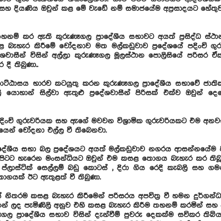
සහ දියණිය ඔවුන් කළ මේ වැඩේ නම් සමාජයේම අප්‍රසාදයට හේතුව
නම් කර ඇති කුරුණෑගල ප්‍රාදේශීය සභාවට අයත් ප්‍රසිද්ධ ස්ථා
බැහැර කිරීමේ චෝදනාව මත මල්කඩුවාව ප්‍රදේශයේ පදිංචි ගු
දේශවාසීන් විසින් අල්ලා කුරුණෑගල මූලස්ථාන පොලිසියේ පරිස
දී තිබුණා..
ොට්ඨාසය භාරව කටයුතු කරන කුරුණෑගල ප්‍රාදේශීය සභාවේ ජා
‍රි යොහාන් සිල්වා ඇතුළු ප්‍රදේශවාසීන් පිරිසක් එක්ව ඔවුන් 
දිංචි ගුරුවරියක සහ ඇගේ මවවන විශ්‍රාමික ගුරුවරියකට එම අ
ධයෙන් චෝදනා එල්ල වී තිබෙනවා.
රාදේශීය සභා බල ප්‍රදේශයට අයත් මල්කඩුවාව නගරය ආසන්නයේම 
න්පිටට හැරෙන මංසන්ධියට ඔවුන් එම කසළ තොගය බැහැර කර තිබූ
, ප්ලාස්ටික් සෙල්ලම් බඩු කොටස් , දිරා ගිය රෙදි කැබලි සහ ග
ගයක් ඊට ඇතුළත් වී තිබුණා.
 නිතරම කසළ බැහැර කිරීමෙන් පරිසරය අපවිත්‍ර වී හමන දුර්ගන්
්ගෙන් ලද පැමිණිලි අනුව එහි කසළ බැහැර කිරීම තහනම් කරමින් ස
ෑගල ප්‍රාදේශීය සභාව විසින් දැන්වීම් පුවරු දෙකක්ම සවිකර ති