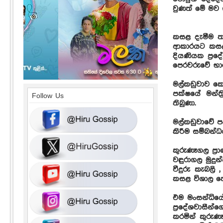
වුණත් මේ මව 
කසළ දැමීම තහ
ආකාරයට කසළ 
දියණියක ප්‍ර
පෙරවරුවේ භාර 
මල්කඩුවාව ක
පක්ෂයේ මන්ත්
Follow Us
තිබුණා.
මල්කඩුවාවේ ප
කිරීම සම්බන්
කුරුණෑගල ප්‍
වඳුරාගල මුදු
වීදුරු කැබලි 
කසළ විශාල තො
එම මංසන්ධියේ
ප්‍රදේශවාසීන
කරමින් කුරුණ