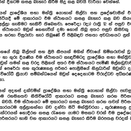
ින් දිගටම කසළ බැහැර කිරීම සිදු කළ බවයි වාර්තා වෙන්නේ.
න් ප්‍රාදේශීය සභා මන්ත්‍රි යොහාන් සිල්වා සහ ප්‍රදේශවාසීන්
සිටියදී මේ ආකාරයට එම ස්ථානයට කසළ බැහැර කළ බව කිය
ල්ලා ගැනීමට හැකිවී තිබෙනවා. පෙරේදා (1දා) රාත්‍රි 12 න් පස
ස්ථානයට ඔවුන් ගෙනැවිත් දමා ගොස් තිබූ අතර පසුව කිසිවකු
 හරහා විසුරුවා හැර තිබුණේ ඒ පිළිබඳව ජනතා අවධානයට ලක් 
ේ තිබූ බිල්පත් සහ ලිපි කීපයක් මගින් ඒවායේ හිමිකරුවන් 
ව හා ගුරු දියණිය එම ස්ථානයට කැඳවීමටද ප්‍රාදේශීය සභා මන්ත්‍
ී ඔවුන් තමන් කළ වරද පිළිගත් අතර එම ස්ථානයට පැමිණි මල්කඩුව
න් පෙරේරා සහ කුරුණෑගල පරිසර පොලිසියේ නිලධාරින් ඔවුන්ට 
විරෝධී ක්‍රියාව සම්බන්ධයෙන් ඔවුන් දෙදෙනාටම විරුද්ධව අධි
නා.
න් අදහස් දක්වමින් ප්‍රාදේශීය සභා මන්ත්‍රි යොහාන් සිල්වා ප
ාම රහසිගතව නීතිවිරෝධී ආකාරයට කසළ බැහැර කරන පිරිසක
ූ බවයි. එම ස්ථානයට මේ අකාරයට කසළ බැහැර කරන තවත් පිරිසක්
ාරයටම අල්ලාගන්නා බව දන්වා සිටි මන්ත්‍රිවරයා , කුරුණෑගල ප්
රැක්ටරයක් නොදිරන කසළ රැගෙන යාමට මසකට වරක් එම ප්‍රදේශය
රිසරයට හානි වන ආකාරයට කසළ බැහැර කිරීම බරපතළ වරදක් 