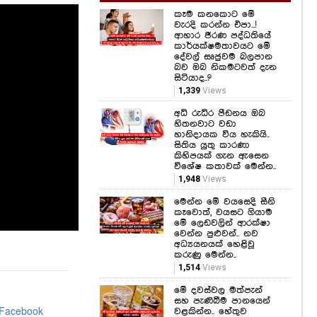
දේවල් සෘජුවම බලපාන
බව ඔබ නිකමටවත් දැන
සිටියාද..?
1,339
Views
අධි රුධිර පීඩනය ඔබ
හිතනවාට වඩා
හානිදායක විය හැකියි..
සිතිය යුතු කාරණා
කිහිපයක් ගැන ඇසෙන
විශේෂ කතාවක් මෙන්න..
1,948
Views
මෙන්න මේ වයසෙදි සීනි
කෑවොත්, වයසට ගියාම
මේ ලෙඩවලින් ආරක්ෂා
වෙන්න පුළුවන්.. නව
අධ්‍යයනයක් හෙළිවූ
කරුණු මෙන්න..
1,514
Views
මේ දවස්වල මත්පැන්
සහ පැණිබීම පානයෙන්
වළකින්න.. හේතුව
මෙන්න.. සෞඛ්‍ය
අමාත්‍යාංශයෙන් අනතුරු
ඇඟවීමක්..
1,817
Views