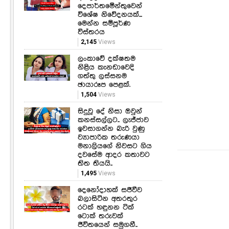
දෙපාර්තමේන්තුවෙන්
විශේෂ නිවේදනයක්...
මෙන්න සම්පූර්ණ
විස්තරය
2,145
Views
ලංකාවේ දක්ෂතම
නිළිය කැනඩාවෙදි
ගත්තු ලස්සනම
ඡායාරූප පෙළක්.
1,504
Views
සිදුවූ දේ නිසා ඔවුන්
කනස්සල්ලට.. ලැජ්ජාව
ඉවසාගන්න බැරි වුණු
ව්‍යාපාරික තරුණයා
මනාලියගේ නිවසට ගිය
දවසේම ආදර කතාවට
තිත තියයි..
1,495
Views
දෙනෝදාහක් සජීවීව
බලාසිටින අතරතුර
රටක් හඳුනන ටික්
ටොක් තරුවක්
ජීවිතයෙන් සමුගනී..