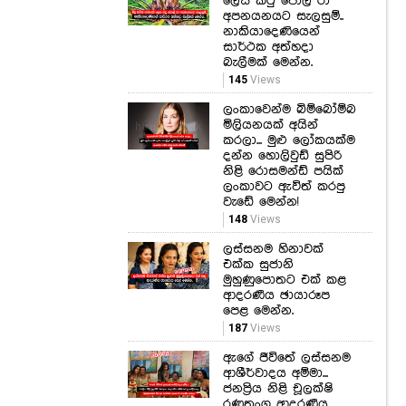
145
Views
ලංකාවෙන්ම බිම්බෝම්බ
මිලියනයක් අයින්
කරලා... මුළු ලෝකයක්ම
දන්න හොලිවුඩ් සුපිරි
නිළි රොසමන්ඩ් පයික්
ලංකාවට ඇවිත් කරපු
වැඩේ මෙන්න!
148
Views
ලස්සනම හිනාවක්
එක්ක සුජානි
මුහුණුපොතට එක් කළ
ආදරණීය ඡායාරූප
පෙළ මෙන්න.
187
Views
ඇගේ ජීවිතේ ලස්සනම
ආශීර්වාදය අම්මා...
ජනප්‍රිය නිළි චූලක්ෂි
රණතුංග ආදරණීය
අම්මාගේ උපන්දිනයදා
මුහුණුපොතට එක් කළ
හදවතට දැනෙන ඒ
ආදරණිය සටහන