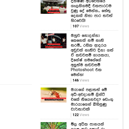
හිරවෙයි!
107
Views
ඔහුව නොදන්නා
කෙනෙක් නම් නැති
තරම්... රසික ආදරය
අඩුවක් නැතිව දිනා ගත්
ඒ කඩවසම් ගායකයා,
දිනේෂ් ගමගේගේ
අලුත්ම කඩවසම්
Photoshoot එක
මෙන්න!
146
Views
ඔයාගේ පළාතත් මේ
අධි-අවදානම් ලිස්ට්
එකේ තියෙනවද? ඩෙංගු
මාරයාගෙන් බිහිසුණු
වාර්තාවක්!
122
Views
මිල අධික පානයක්
ලෙස කටු පොල් රා
අපනයනයට සැලසුම්..
නාකියාදෙණියෙන්
සාර්ථක අත්හදා
බැලීමක් මෙන්න.