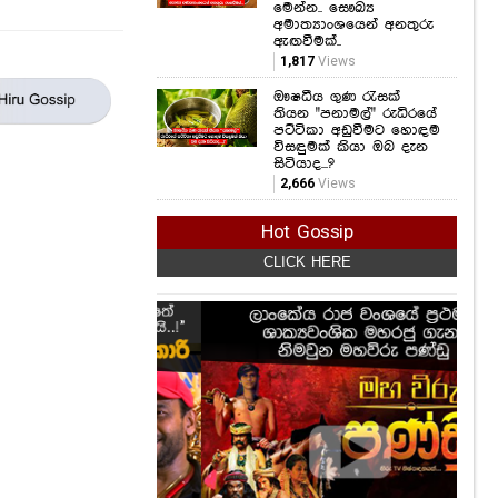
ඖෂධීය ගුණ රැසක්
තියන "පනාමල්" රුධිරයේ
පට්ටිකා අඩුවීමට හොඳම
විසඳුමක් කියා ඔබ දැන
සිටියාද...?
2,666
Views
Hot Gossip
CLICK HERE