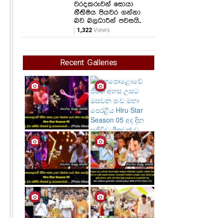
වරදකරුවන් සොයා
නීතිමය පියවර ගන්නා
බව බලධාරීන් පවසයි..
1,322
Views
Recent Galleries