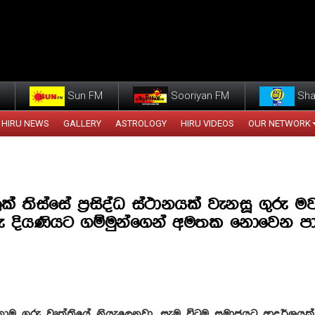
Sun FM
Sooriyan FM
Sha
HIRU NEWS
GALLERY
ASTROLOGY
HIRU VIDEOS
OUR NETWORK
් තිස්සේ ප්‍රසිද්ධ ස්ථානයක් වැනසූ ගුරු 
රු දියණියට ගම්මුන්ගෙන් අමතක නොවෙන පා
නාම ගුරු වෘත්තියේ නියැලෙනවා. සැම විටම සමාජයට ආදර්ශයක