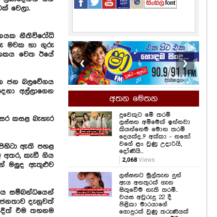
ක් වෙලා.
නයක නීතිවිරෝධි
❮
❯
රු මවක හා ගුරු
ර ඒකකය වෙත ඊයේ
අතන මෙතන
දුවෙකුට මේ තරම්
තික ජන බලවේගය
ලස්සන අම්මෙක් ඉන්නවා
දෙදෙනා අල්ලාගෙන
කියන්නෙම මොන තරම්
දෙයක්ද..? අක්කා - නගෝ
වගේ ළං වුණු උදාරියි,
දෝණියි...
නවසර කසළ බැහැර
2,068
Views
ලස්සනට මුල්තැන දුන්
පිහිටා ඇති පහළ
ඇය අනතුරක් ගැන
 අතර, කැඩී ගිය
සිතුවේම නැති තරම්..
වයස අවුරුදු 22 දී
මන් මලුද ඇතුළුව
පිළිකා මාරයාගේ
ගොදුරක් වුණු තරුණියක්
ගැන ඇසෙන සංවේදී
ධය සම්බන්ධයෙන්
කතාව මෙන්න...
1,434
Views
හ ජනතාව දැනුවත්
බියදීත් එම තහනම
සමනල්ලු පියාඹන