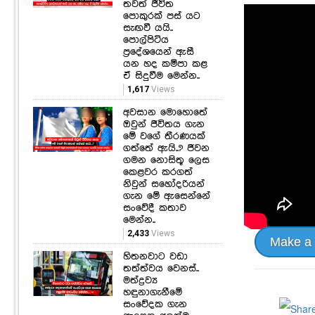
තවත් ජීවිත
පොකුරක් පස් යට
සැඟවී යයි..
පොල්පිටිය
ප්‍රදේශයෙන් ඇසී
යන හද කම්පා කළ
ඒ සිදුවීම මෙන්න..
1,617
Views
අවසාන මොහොතේ
ඔවුන් ජීවිතය ගැන
මේ වගේ තීරණයක්
ගත්තේ ඇයි..? ජීවන
ගමන නොසිතූ ලෙස
කෙළවර කරගත්
නිවුන් සහෝදරියන්
ගැන මේ ඇසෙන්නේ
සංවේදී කතාව
මෙන්න..
2,433
Views
Make a
හිතනවාට වඩා
තත්ත්වය වෙනස්..
මත්ද්‍රව්‍ය
හඳුනාගැනීමේ
සංවේදක ගැන