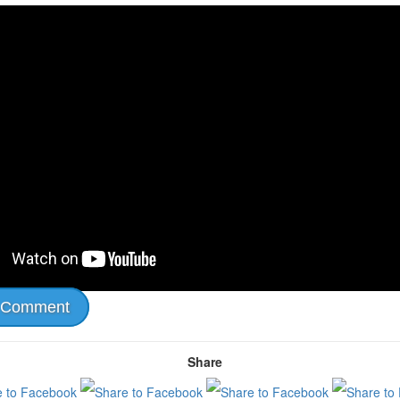
 Comment
Share