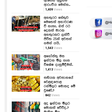
ඇසෙන අලුත්ම
ආරංචිය මෙන්න...
1,409
Views
අනතුරට හේතුව
මෙතෙක් අනාවරණ
වී නැහැ.. බස් රථ
දෙකක් මාරක
අනතුරකට ලක්වී
ජීවිත 25ක් අවසන්
ගමන් යයි..
1,543
Views
අගෝස්තු මස
ඉන්ධන මිල ගැන
විශේෂ දැනුම්දීමක්..
1,413
Views
සතියක අවසානයේ
වෙළඳපොළ
රන්මිලට මොකද මේ
වුණේ..?
842
Views
අද ඉන්ධන මිලට
මොකක් වේවිද..?
මාසික මිල