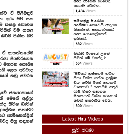
හැඟීමට නෙවෙයි ආදරය
කියන්නේ.. සහකාරයෙක්
 එක්ව ඒ පිළිබඳව
ගැන රොෂෙල්ගෙන්
ඉඟියක්..
න ගුරු මව සහ
682
Views
ුව එම කසළ තොගය
 විසින් එම කසළ
නිකිණි මාසයේ උපන්
කිරීම පිණිස බව
ඔබත් මේ වගේද..?
654
Views
"ජීවිතේ ලස්සනම ගමන
වූ ඒ ආසන්නයේම
ඔයා එක්ක යන්න ලැබුණ
රිවරයා පියවරගෙන
එක තමයි මගේ ලොකුම
ාව මහජන සෞඛ්‍ය
වාසනාව..." සැනසීම සතුට
දැඩි ලෙස අවවාද
රැඳි වසර ගණනක
මතකයත් එක්ක රොෂාන්
කරණයේ නඩු පවරන
තවත් ආදරණීය වෙයි..
800
Views
ැවසුවේ ජනතාතාගේ
Latest Hiru Videos
් මෙසේ අල්ලා
ද සිටින බැවින්
සුව අරණ
‍රාදේශීය සභාවට
ට පැමිණෙත්දීත්
කෑම කනකොට මේ
බවද ඔහු සඳහන්
වැරදි කරන්න එපා...!
ආහාර ජීරණ පද්ධතියේ
කාර්යක්ෂමතාවයට මේ