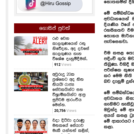
නොතකමින් දිග
මේ සම්බන්ධයෙ
අවධානයෙන් 
දියණිය ඊයේ අ
ගොසිප් පුවත්
රහසිගතව එම 
තොගය මාර්ගය
රළු වෙන
පැවසෙනවා.
කාලගුණයෙන් රතු
නිවේදන.. අද දවසේ
එම කසළ තොගය
කාලගුණය ගැන
විශේෂ දැනුම්දීමක්..
පදිංචි ගුරු ම
තිබුණා. එහිද
912
Views
පරීක්ෂක කුෂා
අවුරුදු 20ක
කර මෙම නීති 
ප්‍රශ්නෙට අද තිත
බව දැනුම් දුන්
තියයි! රාජ්‍ය
සේවකයින්ට සහ
මේ සම්බන්ධයෙ
විශ්‍රාමිකයින්ට ආපු
අවධානය නිස
සුපිරිම ආරංචිය
ගැනීමට හැකිව
මෙන්න.
ඔවුන්ද මේ ආක
20,756
Views
අයත් කසළ ට්‍
එදා දිට්වා දරුණු
මේ ආකාරයට ප
මතකයේ සේයාව
කළා.
මැකී යන්නත් කළින්,