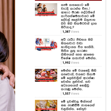
කෑම කනකොට මේ
වැරදි කරන්න එපා...!
ආහාර ජීරණ පද්ධතියේ
කාර්යක්ෂමතාවයට මේ
දේවල් සෘජුවම බලපාන
බව ඔබ නිකමටවත් දැන
සිටියාද..?
1,387
Views
අධි රුධිර පීඩනය ඔබ
හිතනවාට වඩා
හානිදායක විය හැකියි..
සිතිය යුතු කාරණා
කිහිපයක් ගැන ඇසෙන
විශේෂ කතාවක් මෙන්න..
1,992
Views
මෙන්න මේ වයසෙදි සීනි
කෑවොත්, වයසට ගියාම
මේ ලෙඩවලින් ආරක්ෂා
වෙන්න පුළුවන්.. නව
අධ්‍යයනයක් හෙළිවූ
කරුණු මෙන්න..
1,557
Views
මේ දවස්වල මත්පැන්
සහ පැණිබීම පානයෙන්
වළකින්න.. හේතුව