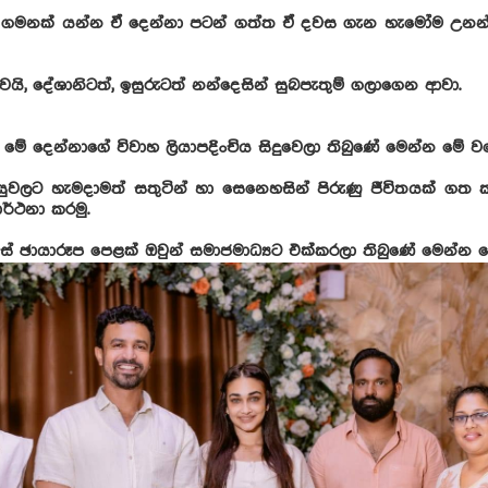
ත් ගමනක් යන්න ඒ දෙන්නා පටන් ගත්ත ඒ දවස ගැන හැමෝම උනන්
යි, දේශානිටත්, ඉසුරුටත් නන්දෙසින් සුබපැතුම් ගලාගෙන ආවා.
ේ දෙන්නාගේ විවාහ ලියාපදිංචිය සිදුවෙලා තිබුණේ මෙන්න මේ වගේ
ුවලට හැමදාමත් සතුටින් හා සෙනෙහසින් පිරුණු ජීවිතයක් ගත
රාර්ථනා කරමු.
 ඡායාරූප පෙළක් ඔවුන් සමාජමාධ්‍යට එක්කරලා තිබුණේ මෙන්න මේ