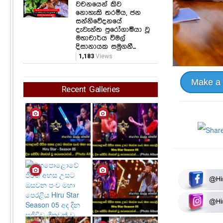
වචනයෙන් කිව
නොහැකි තරම්ය, ජන
සන්නිවේදනයේ
දැවැන්ත පුරෝගාමියා වූ
මහාචාර්ය විමල්
දිසානායක සමුගනී...
1,183
Views
Make a
Recent Galleries