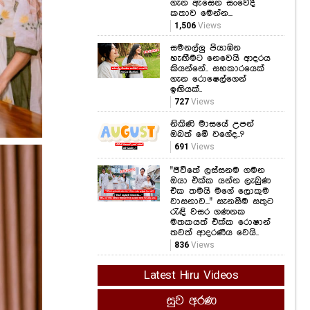
ගැන ඇසෙන සංවේදී
කතාව මෙන්න...
1,506
Views
සමනල්ලු පියාඹන
හැඟීමට නෙවෙයි ආදරය
කියන්නේ.. සහකාරයෙක්
ගැන රොෂෙල්ගෙන්
ඉඟියක්..
727
Views
නිකිණි මාසයේ උපන්
ඔබත් මේ වගේද..?
691
Views
"ජීවිතේ ලස්සනම ගමන
ඔයා එක්ක යන්න ලැබුණ
එක තමයි මගේ ලොකුම
වාසනාව..." සැනසීම සතුට
රැඳි වසර ගණනක
මතකයත් එක්ක රොෂාන්
තවත් ආදරණීය වෙයි..
836
Views
Latest Hiru Videos
සුව අරණ