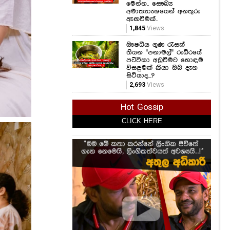
මෙන්න.. සෞඛ්‍ය
අමාත්‍යාංශයෙන් අනතුරු
ඇඟවීමක්..
1,845
Views
ඖෂධීය ගුණ රැසක්
තියන "පනාමල්" රුධිරයේ
පට්ටිකා අඩුවීමට හොඳම
විසඳුමක් කියා ඔබ දැන
සිටියාද...?
2,693
Views
Hot Gossip
CLICK HERE
CLICK HERE