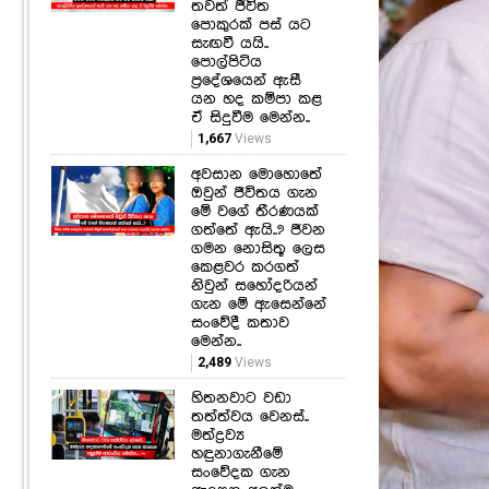
තවත් ජීවිත
පොකුරක් පස් යට
සැඟවී යයි..
පොල්පිටිය
ප්‍රදේශයෙන් ඇසී
යන හද කම්පා කළ
ඒ සිදුවීම මෙන්න..
1,667
Views
අවසාන මොහොතේ
ඔවුන් ජීවිතය ගැන
මේ වගේ තීරණයක්
ගත්තේ ඇයි..? ජීවන
ගමන නොසිතූ ලෙස
කෙළවර කරගත්
නිවුන් සහෝදරියන්
ගැන මේ ඇසෙන්නේ
සංවේදී කතාව
මෙන්න..
2,489
Views
හිතනවාට වඩා
තත්ත්වය වෙනස්..
මත්ද්‍රව්‍ය
හඳුනාගැනීමේ
සංවේදක ගැන