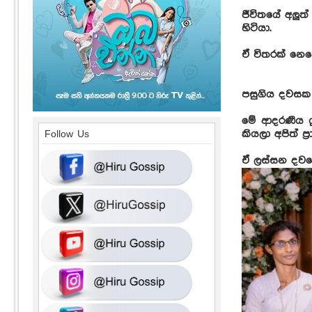
ජීවිතයේ අලු
හිටියා.
ඒ විතරක් නෙවෙ
පසුගිය දවසක ම
මේ ආදරණීය ය
කියලා අපිත් ප්‍
Follow Us
ඒ ලස්සන දවසේ