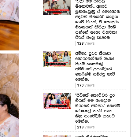
"එදා මම පාසල්
ශිෂ්‍යාවක්... ඇයව
මුණගැසුණු ඒ මොහොත
අදටත් මතකයි" කාලය
ගෙවී ගියත්, ඒ සොඳුරු
මතකයන් කිසිදා මැකී
යන්නේ නැහැ චතුරිකා
පීරිස් තැබූ සටහන
128
Views
අම්මද දුවද කියලා
හොයාගන්නත් බැහැ!
පියුමි හංසමාලි
අම්මාගේ උපන්දිනේ
ඉහළින්ම සමරපු හැටි
මෙන්න..
170
Views
"ජීවිතේ කොච්චර දුර
ගියත් මම හැමදාම
ඔයාගේ අක්කා.." නෙත්මි
රොෂෙල් නංගි ගැන
කියූ සංවේදීම කතාව
මෙන්න.
218
Views