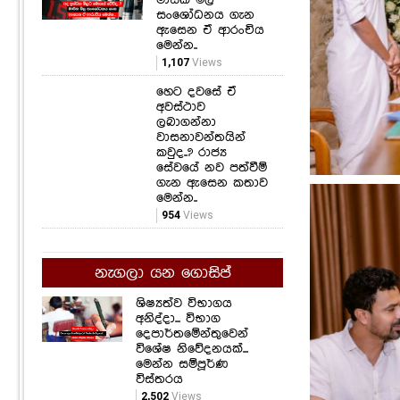
සංශෝධනය ගැන
ඇසෙන ඒ ආරංචිය
මෙන්න..
1,107
Views
හෙට දවසේ ඒ
අවස්ථාව
ලබාගන්නා
වාසනාවන්තයින්
කවුද..? රාජ්‍ය
සේවයේ නව පත්වීම්
ගැන ඇසෙන කතාව
මෙන්න..
954
Views
නැගලා යන ගොසිප්
ශිෂ්‍යත්ව විභාගය
අනිද්දා... විභාග
දෙපාර්තමේන්තුවෙන්
විශේෂ නිවේදනයක්...
මෙන්න සම්පූර්ණ
විස්තරය
2,502
Views