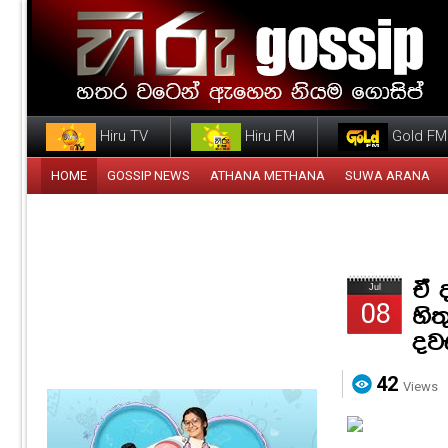
Hiru TV
Hiru FM
Gold FM
HOME
GOSSIP NEWS
ATHANA METHANA
SUWA ARANA
ඒ 
Jul
08
හිත
දව
42
Views