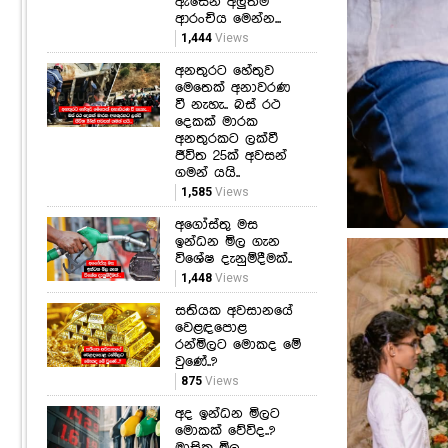
ඇසෙන අලුත්ම
ආරංචිය මෙන්න...
1,444
Views
අනතුරට හේතුව
මෙතෙක් අනාවරණ
වී නැහැ.. බස් රථ
දෙකක් මාරක
අනතුරකට ලක්වී
ජීවිත 25ක් අවසන්
ගමන් යයි..
1,585
Views
අගෝස්තු මස
ඉන්ධන මිල ගැන
විශේෂ දැනුම්දීමක්..
1,448
Views
සතියක අවසානයේ
වෙළඳපොළ
රන්මිලට මොකද මේ
වුණේ..?
875
Views
අද ඉන්ධන මිලට
මොකක් වේවිද..?
මාසික මිල