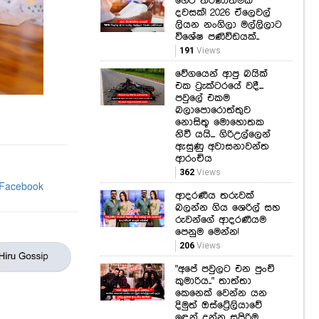
හෙට තීරණාත්මක
දවසක්! 2026 ඒලෙවල්
ලියන නංගිලා මල්ලිලාට
විශේෂ පණිවිඩයක්..
191
Views
වේගයෙන් ආපු බයික්
එක ට්‍රැක්ටරයේ වදී...
පවුලේ එකම
බලාපොරොත්තුව
නොසිතූ මොහොතක
නිවී යයි... ගිරිඋල්ලෙන්
ඇසුණු අවාසනාවන්ත
ආරංචිය
362
Views
ආදරණීය තරුවක්
බලන්න ගිය ශෙරිල් සහ
රුවන්ගේ ආදරණීයම
පෙනුම මෙන්න!
206
Views
"අපේ පවුලට එන පුංචි
කුමාරිය.." තාත්තා
කෙනෙක් වෙන්න යන
දිමුත් ඔස්ට්‍රේලියාවේ
ඉඳන් දුන්නු සුපිරිම