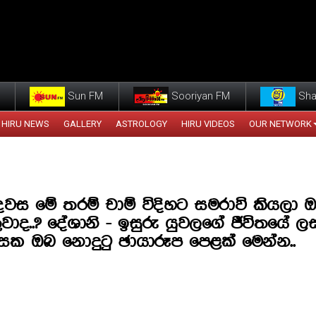
Sun FM
Sooriyan FM
Sha
HIRU NEWS
GALLERY
ASTROLOGY
HIRU VIDEOS
OUR NETWORK
දවස මේ තරම් චාම් විදිහට සමරාවි කියලා 
ුවාද..? දේශානි - ඉසුරු යුවලගේ ජීවිතයේ 
සක ඔබ නොදුටු ඡායාරූප පෙළක් මෙන්න..