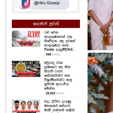
ගොසිප් පුවත්
රළු වෙන
කාලගුණයෙන් රතු
නිවේදන.. අද දවසේ
කාලගුණය ගැන
විශේෂ දැනුම්දීමක්..
948
Views
අවුරුදු 20ක
ප්‍රශ්නෙට අද තිත
තියයි! රාජ්‍ය
සේවකයින්ට සහ
විශ්‍රාමිකයින්ට ආපු
සුපිරිම ආරංචිය
මෙන්න.
20,952
Views
එදා දිට්වා දරුණු
මතකයේ සේයාව
මැකී යන්නත් කළින්,