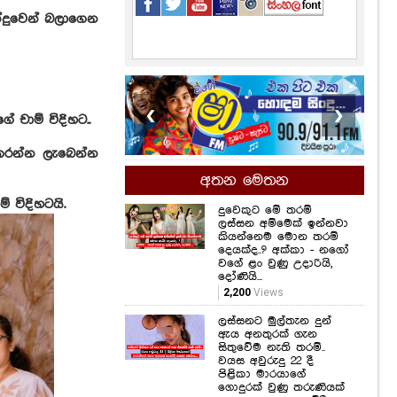
දුවෙන් බලාගෙන
❮
❯
 චාම් විදිහට..
 කරන්න ලැබෙන්න
අතන මෙතන
 විදිහටයි.
දුවෙකුට මේ තරම්
ලස්සන අම්මෙක් ඉන්නවා
කියන්නෙම මොන තරම්
දෙයක්ද..? අක්කා - නගෝ
වගේ ළං වුණු උදාරියි,
දෝණියි...
2,200
Views
ලස්සනට මුල්තැන දුන්
ඇය අනතුරක් ගැන
සිතුවේම නැති තරම්..
වයස අවුරුදු 22 දී
පිළිකා මාරයාගේ
ගොදුරක් වුණු තරුණියක්