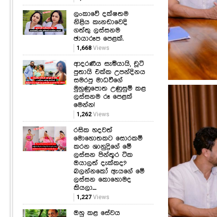
ලංකාවේ දක්ෂතම
නිළිය කැනඩාවෙදි
ගත්තු ලස්සනම
ඡායාරූප පෙළක්.
1,668
Views
ආදරණීය සැමියායි, චූටි
පුතායි එක්ක උපන්දිනය
සමරපු මාධවීගේ
මුහුණුපොත උණුසුම් කළ
ලස්සනම රූ පෙළක්
මෙන්න!
1,262
Views
රසික හදවත්
මොහොතකට සොරකම්
කරන ශානුද්‍රිගේ මේ
ලස්සන පින්තූර ටික
ඔයාලත් දැක්කද?
බලන්නකෝ ඇයගේ මේ
ලස්සන කොහොමද
කියලා....
1,227
Views
ඔහු කළ සේවය