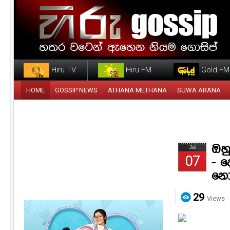
Hiru TV
Hiru FM
Gold FM
HOME
GOSSIP NEWS
ATHANA METHANA
SUWA ARANA
ඔහ
Jul
07
- 
නො
29
Views