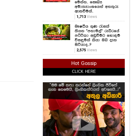
මෙන්න.. සෞඛ්‍ය
අමාත්‍යාංශයෙන් අනතුරු
ඇඟවීමක්..
1,713
Views
ඖෂධීය ගුණ රැසක්
තියන "පනාමල්" රුධිරයේ
පට්ටිකා අඩුවීමට හොඳම
විසඳුමක් කියා ඔබ දැන
සිටියාද...?
2,575
Views
Hot Gossip
CLICK HERE