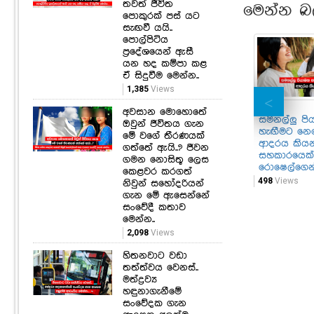
තවත් ජීවිත
මෙන්න බ
පොකුරක් පස් යට
සැඟවී යයි..
පොල්පිටිය
ප්‍රදේශයෙන් ඇසී
යන හද කම්පා කළ
ඒ සිදුවීම මෙන්න..
1,385
Views
අවසාන මොහොතේ
සමනල්ලු පි
ඔවුන් ජීවිතය ගැන
හැඟීමට නෙ
මේ වගේ තීරණයක්
ආදරය කියන්
ගත්තේ ඇයි..? ජීවන
සහකාරයෙක්
ගමන නොසිතූ ලෙස
රොෂෙල්ගෙන්
කෙළවර කරගත්
498
Views
නිවුන් සහෝදරියන්
ගැන මේ ඇසෙන්නේ
සංවේදී කතාව
මෙන්න..
2,098
Views
හිතනවාට වඩා
තත්ත්වය වෙනස්..
මත්ද්‍රව්‍ය
හඳුනාගැනීමේ
සංවේදක ගැන