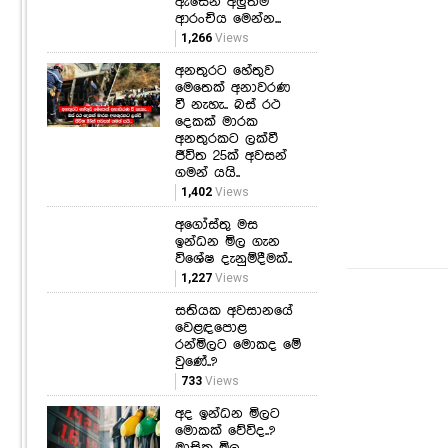
ඇසෙන අලුත්ම
ආරංචිය මෙන්න...
1,266
Views
අනතුරට හේතුව
මෙතෙක් අනාවරණ
වී නැහැ.. බස් රථ
දෙකක් මාරක
අනතුරකට ලක්වී
ජීවිත 25ක් අවසන්
ගමන් යයි..
1,402
Views
අගෝස්තු මස
ඉන්ධන මිල ගැන
විශේෂ දැනුම්දීමක්..
1,227
Views
සතියක අවසානයේ
වෙළඳපොළ
රන්මිලට මොකද මේ
වුණේ..?
733
Views
අද ඉන්ධන මිලට
මොකක් වේවිද..?
මාසික මිල