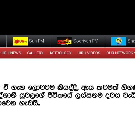
Sun FM
Sooriyan FM
Sha
HIRU NEWS
GALLERY
ASTROLOGY
HIRU VIDEOS
OUR NETWORK
ු ඒ ගැන ලොවටම කියද්දී, ඇය තවමත් නිහඬය
දේශානි යුවලගේ ජීවිතයේ ලස්සනම දවස වැ
වෙන හැඩයි..