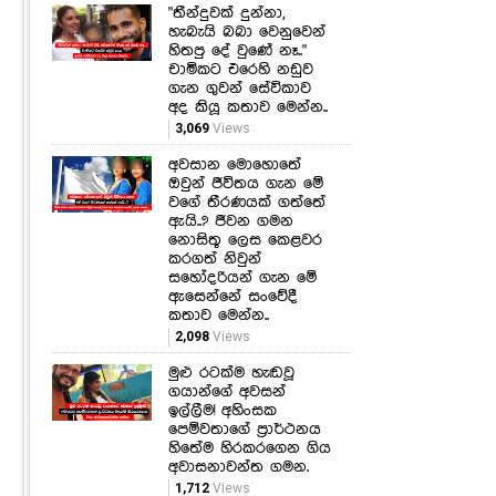
"තීන්දුවක් දුන්නා,
හැබැයි බබා වෙනුවෙන්
හිතපු දේ වුණේ නෑ.."
චාමිකට එරෙහි නඩුව
ගැන ගුවන් සේවිකාව
අද කියූ කතාව මෙන්න..
3,069
Views
අවසාන මොහොතේ
ඔවුන් ජීවිතය ගැන මේ
වගේ තීරණයක් ගත්තේ
ඇයි..? ජීවන ගමන
නොසිතූ ලෙස කෙළවර
කරගත් නිවුන්
සහෝදරියන් ගැන මේ
ඇසෙන්නේ සංවේදී
කතාව මෙන්න..
2,098
Views
මුළු රටක්ම හැඬවූ
ගයාන්ගේ අවසන්
ඉල්ලීම! අහිංසක
පෙම්වතාගේ ප්‍රාර්ථනය
හිතේම හිරකරගෙන ගිය
අවාසනාවන්ත ගමන.
1,712
Views