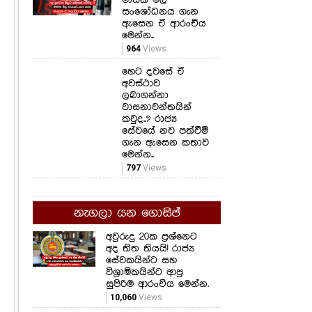
සංශෝධනය ගැන
ඇසෙන ඒ ආරංචිය
මෙන්න..
964
Views
හෙට දවසේ ඒ
අවස්ථාව
ලබාගන්නා
වාසනාවන්තයින්
කවුද..? රාජ්‍ය
සේවයේ නව පත්වීම්
ගැන ඇසෙන කතාව
මෙන්න..
797
Views
නැගලා යන ගොසිප්
අවුරුදු 20ක ප්‍රශ්නෙට
අද තිත තියයි! රාජ්‍ය
සේවකයින්ට සහ
විශ්‍රාමිකයින්ට ආපු
සුපිරිම ආරංචිය මෙන්න.
10,060
Views