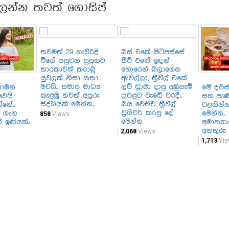
ලන්න තවත් ගොසිප්
තවමත් 29 හැවිරිදි
බස් එකේ පිටිපස්සේ
වියේ පසුවන සුප්‍රකට
සීට් එකේ ඉඳන්
තාරකාවක් කරාබු
හොරෙන් බලාගෙන
යුවලක් නිසා කතා
ඇවිල්ලා, ත්‍රීවීල් එකේ
මවයි.. සමාජ මාධ්‍ය
ලව් ඩ්‍රාමා දාපු අඹුසැමි
යාඹන
මේ දවස
කැළඹූ තවත් අපූරු
යුවළට වැඩේ වරදී..
වෙයි
සහ පැණ
සිද්ධියක් මෙන්න..
බය වෙච්ච ත්‍රීවීල්
නේ..
වළකින්න
ඩ්‍රයිවර් කරපු දේ
 ගැන
මෙන්න..
858
Views
මෙන්න
 ඉඟියක්..
අමාත්‍ය
අනතුරු 
2,068
Views
1,713
Vie