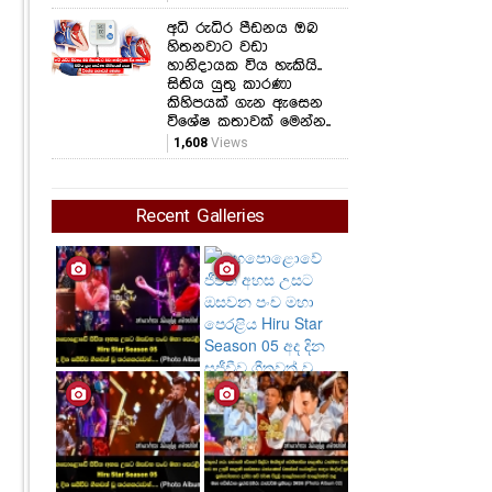
අධි රුධිර පීඩනය ඔබ
හිතනවාට වඩා
හානිදායක විය හැකියි..
සිතිය යුතු කාරණා
කිහිපයක් ගැන ඇසෙන
විශේෂ කතාවක් මෙන්න..
1,608
Views
Recent Galleries