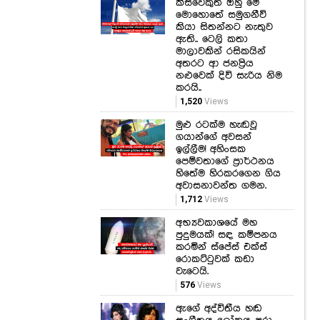
කිසිවෙකුත් ඔහු මේ
මොහොතේ සමුගනීවි
කියා සිතන්නට නැතුව
ඇති.. ටෙලි කතා
මාලාවකින් රසිකයින්
අතරට ආ ජනප්‍රිය
නළුවෙක් දිවි සැරිය නිම
කරයි..
1,520
Views
මුළු රටක්ම හැඬවූ
ගයාන්ගේ අවසන්
ඉල්ලීම! අහිංසක
පෙම්වතාගේ ප්‍රාර්ථනය
හිතේම හිරකරගෙන ගිය
අවාසනාවන්ත ගමන.
1,712
Views
අභ්‍යවකාශයේ මහ
පුදුමයක්! සඳ කම්පනය
කරමින් ස්පේස් එක්ස්
රොකට්ටුවක් කඩා
වැටෙයි.
576
Views
ඇගේ අද්විතීය හඬ