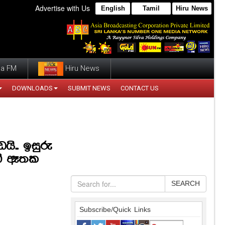
Advertise with Us
English
Tamil
Hiru News
a FM
Hiru News
DOWNLOADS
SUBMIT NEWS
CONTACT US
ි.. ඉසුරු
ඩි ඈතක
SEARCH
Subscribe/Quick Links