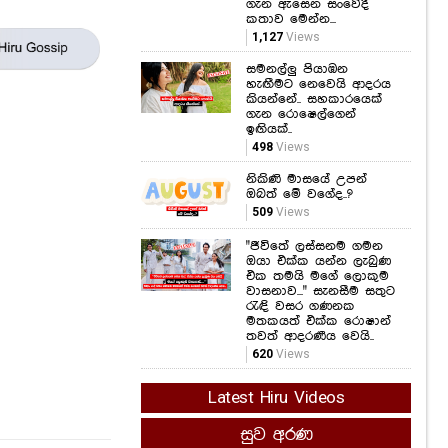
ගැන ඇසෙන සංවේදී
කතාව මෙන්න...
1,127
Views
සමනල්ලු පියාඹන
හැඟීමට නෙවෙයි ආදරය
කියන්නේ.. සහකාරයෙක්
ගැන රොෂෙල්ගෙන්
ඉඟියක්..
498
Views
නිකිණි මාසයේ උපන්
ඔබත් මේ වගේද..?
509
Views
"ජීවිතේ ලස්සනම ගමන
ඔයා එක්ක යන්න ලැබුණ
එක තමයි මගේ ලොකුම
වාසනාව..." සැනසීම සතුට
රැඳි වසර ගණනක
මතකයත් එක්ක රොෂාන්
තවත් ආදරණීය වෙයි..
620
Views
Latest Hiru Videos
සුව අරණ