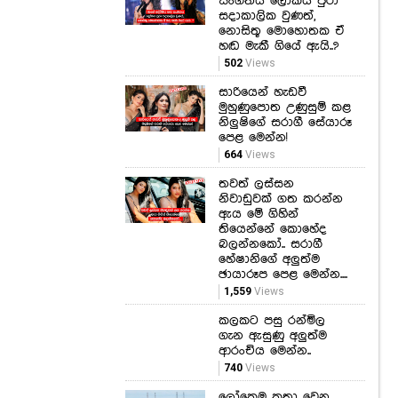
සංගීතය ලෝකය පුරා
සදාකාලික වුණත්,
නොසිතූ මොහොතක ඒ
හඬ මැකී ගියේ ඇයි..?
502
Views
සාරියෙන් හැඩවී
මුහුණුපොත උණුසුම් කළ
නිලුෂිගේ සරාගී සේයාරූ
පෙළ මෙන්න!
664
Views
තවත් ලස්සන
නිවාඩුවක් ගත කරන්න
ඇය මේ ගිහින්
තියෙන්නේ කොහේද
බලන්නකෝ.. සරාගී
හේෂානිගේ අලුත්ම
ඡායාරූප පෙළ මෙන්න....
1,559
Views
කලකට පසු රන්මිල
ගැන ඇසුණු අලුත්ම
ආරංචිය මෙන්න..
740
Views
ලෝකෙම කතා වෙන