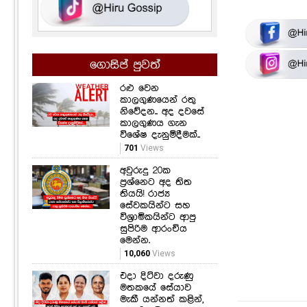
ගොසිප් පුවත්
රළු වෙන
කාලගුණයෙන් රතු
නිවේදන.. අද දවසේ
කාලගුණය ගැන
විශේෂ දැනුම්දීමක්..
701
Views
අවුරුදු 20ක
ප්‍රශ්නෙට අද තිත
තියයි! රාජ්‍ය
සේවකයින්ට සහ
විශ්‍රාමිකයින්ට ආපු
සුපිරිම ආරංචිය
මෙන්න.
10,060
Views
එදා දිට්වා දරුණු
මතකයේ සේයාව
මැකී යන්නත් කළින්,