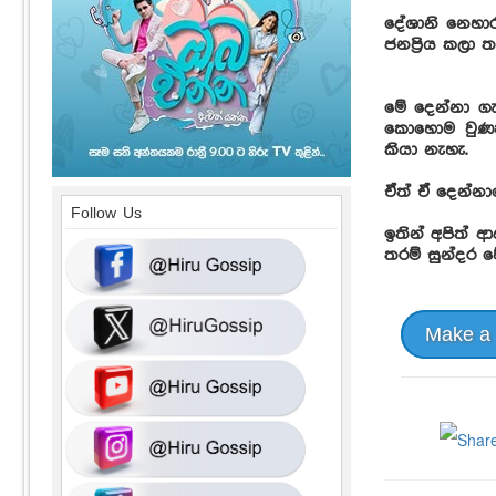
දේශානි නෙහාර
ජනප්‍රිය කලා 
මේ දෙන්නා ග
කොහොම වුණත්
කියා නැහැ.
ඒත් ඒ දෙන්නා
Follow Us
ඉතින් අපිත්
තරම් සුන්දර ව
Make a