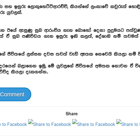
ා සහ ඉසුරු ලොකුහෙට්ටිආරච්චි, කියන්නේ ලංකාවේ කවුරුත් හොඳි
තරු යුවලක්.
ැන ඊයේ ඇසුණු සුබ ආරංචිය ගැන බොහෝ දෙනා පුදුමයට පත්වුණා
 ඒ සුබ පණිවිඩය ගැන ඉසුරු ඉඟි කලත්, දේශානි නම් තවමත් 
ගේ ජීවිතයේ ලස්සන දවස තවත් වැඩි ඈතක නෙවෙයි කියලා නම් වි
 ආදරයෙන් බලාගෙන ඉමු, මේ යුවලගේ ජීවිතයේ අමතක නොවන ඒ 
ේවිද කියලා දැකගන්න..
 Comment
Share