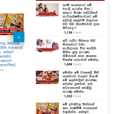
කෑම කනකොට මේ
වැරදි කරන්න එපා...!
ආහාර ජීරණ පද්ධතියේ
කාර්යක්ෂමතාවයට මේ
දේවල් සෘජුවම බලපාන
බව ඔබ නිකමටවත් දැන
සිටියාද..?
1,136
Views
අධි රුධිර පීඩනය ඔබ
්වල මත්පැන්
අධි රුධිර පීඩනය ඔබ
නිකිණි මාසයේ උපන්
මුළ
හිතනවාට වඩා
ිබීම පානයෙන්
හිතනවාට වඩා
ඔබත් මේ වගේද..?
ගයා
හානිදායක විය හැකියි..
.. හේතුව
හානිදායක විය හැකියි..
ඉල්
සිතිය යුතු කාරණා
509
Views
කිහිපයක් ගැන ඇසෙන
 සෞඛ්‍ය
සිතිය යුතු කාරණා
පෙම
විශේෂ කතාවක් මෙන්න..
ාංශයෙන්
කිහිපයක් ගැන ඇසෙන
හිත
1,608
Views
ඇඟවීමක්..
විශේෂ කතාවක්
ගිය
මෙන්න..
ගමන
ws
මෙන්න මේ වයසෙදි සීනි
1,608
Views
1,71
කෑවොත්, වයසට ගියාම
මේ ලෙඩවලින් ආරක්ෂා
වෙන්න පුළුවන්.. නව
අධ්‍යයනයක් හෙළිවූ
කරුණු මෙන්න..
1,332
Views
මේ දවස්වල මත්පැන්
සහ පැණිබීම පානයෙන්
වළකින්න.. හේතුව