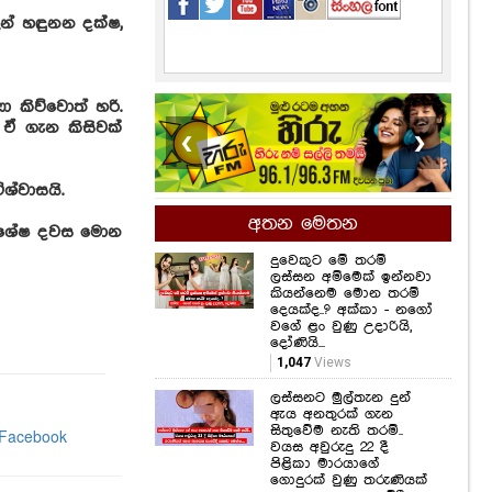
න් හඳුනන දක්ෂ,
 කිව්වොත් හරි.
ඒ ගැන කිසිවක්
❮
❯
ශ්වාසයි.
අතන මෙතන
විශේෂ දවස මොන
දුවෙකුට මේ තරම්
ලස්සන අම්මෙක් ඉන්නවා
කියන්නෙම මොන තරම්
දෙයක්ද..? අක්කා - නගෝ
වගේ ළං වුණු උදාරියි,
දෝණියි...
1,047
Views
ලස්සනට මුල්තැන දුන්
ඇය අනතුරක් ගැන
සිතුවේම නැති තරම්..
වයස අවුරුදු 22 දී
පිළිකා මාරයාගේ
ගොදුරක් වුණු තරුණියක්