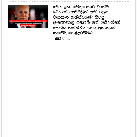
මෙය ඉතා වේදනාකාරී වගේම
බොහෝ පැතිවලින් දැඩි ලෙස
පීඩාකාරී තත්ත්වයක්" හිටපු
ඇමෙරිකානු ජනපති ජෝ බයිඩන්ගේ
සෞඛ්‍ය තත්ත්වය ගැන පුතාගෙන්
සංවේදී හෙළිදරව්වක්...
603
Views