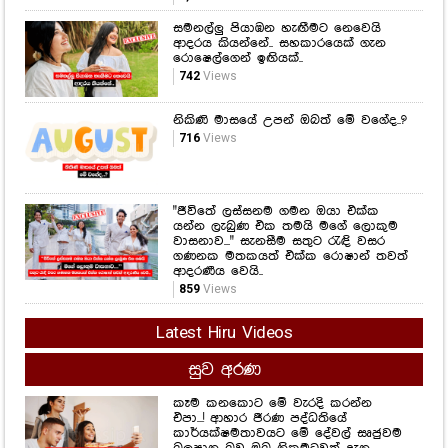
සමනල්ලු පියාඹන හැඟීමට නෙවෙයි
ආදරය කියන්නේ.. සහකාරයෙක් ගැන
රොෂෙල්ගෙන් ඉඟියක්..
742
Views
නිකිණි මාසයේ උපන් ඔබත් මේ වගේද..?
716
Views
"ජීවිතේ ලස්සනම ගමන ඔයා එක්ක
යන්න ලැබුණ එක තමයි මගේ ලොකුම
වාසනාව..." සැනසීම සතුට රැඳි වසර
ගණනක මතකයත් එක්ක රොෂාන් තවත්
ආදරණීය වෙයි..
859
Views
Latest Hiru Videos
සුව අරණ
කෑම කනකොට මේ වැරදි කරන්න
එපා...! ආහාර ජීරණ පද්ධතියේ
කාර්යක්ෂමතාවයට මේ දේවල් සෘජුවම