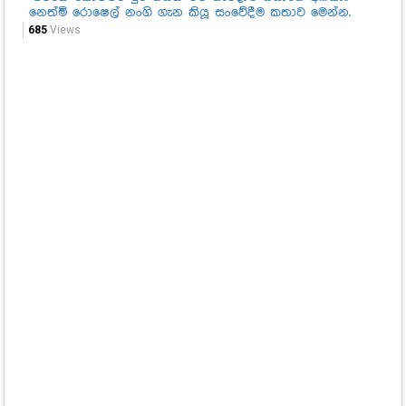
නෙත්මි රොෂෙල් නංගි ගැන කියූ සංවේදීම කතාව මෙන්න.
ගු
ආද
685
Views
66