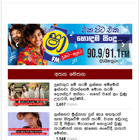
❮
❯
අතන මෙතන
දුවෙකුට මේ තරම් ලස්සන අම්මෙක්
ඉන්නවා කියන්නෙම මොන තරම්
දෙයක්ද..? අක්කා - නගෝ වගේ ළං වුණු
උදාරියි, දෝණියි...
2,657
Views
ලස්සනට මුල්තැන දුන් ඇය අනතුරක්
ගැන සිතුවේම නැති තරම්.. වයස අවුරුදු
22 දී පිළිකා මාරයාගේ ගොදුරක් වුණු
තරුණියක් ගැන ඇසෙන සංවේදී කතාව
මෙන්න...
1,548
Views