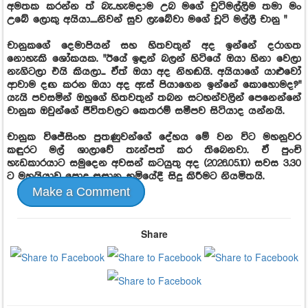
අමතක කරන්න ත් බැ..හැමදාම උබ මගේ චුටිමල්ලිම තමා මං
උබේ ලොකු අයියා.....නිවන් සුව ලැබේවා මගේ චූටි මල්ලී චානු "
චානුකගේ දෙමාපියන් සහ හිතවතුන් අද ඉන්නේ දරාගත
නොහැකි ශෝකයක. "ඊයේ ඉඳන් බලන් හිටියේ ඔයා හිනා වෙලා
නැගිටලා එයි කියලා... ඒත් ඔයා අද නිහඬයි. අයියාගේ යාළුවෝ
ආවාම දඟ කරන ඔයා අද ඇස් පියාගෙන ඉන්නේ කොහොමද?"
යැයි පවසමින් ඔහුගේ හිතවතුන් තබන සටහන්වලින් පෙනෙන්නේ
චානුක ඔවුන්ගේ ජීවිතවලට කෙතරම් සමීපව සිටියාද යන්නයි.
චානුක විජේසිංහ පුතණුවන්ගේ දේහය මේ වන විට මහනුවර
කඳුරට මල් ශාලාවේ තැන්පත් කර තිබෙනවා. ඒ පුංචි
හැඩකාරයාට සමුදෙන අවසන් කටයුතු අද (2026.05.10) සවස 3.30
ට මහයියාව පොදු සුසාන භූමියේදී සිදු කිරීමට නියමිතයි.
Make a Comment
Share