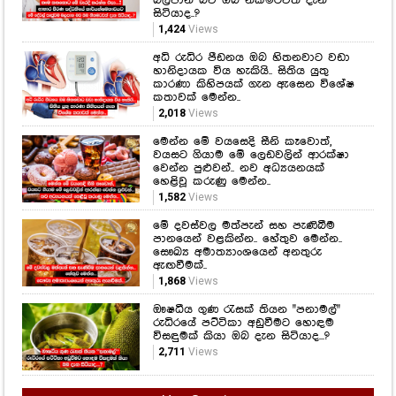
බලපාන බව ඔබ නිකමටවත් දැන
සිටියාද..?
1,424
Views
අධි රුධිර පීඩනය ඔබ හිතනවාට වඩා
හානිදායක විය හැකියි.. සිතිය යුතු
කාරණා කිහිපයක් ගැන ඇසෙන විශේෂ
කතාවක් මෙන්න..
2,018
Views
මෙන්න මේ වයසෙදි සීනි කෑවොත්,
වයසට ගියාම මේ ලෙඩවලින් ආරක්ෂා
වෙන්න පුළුවන්.. නව අධ්‍යයනයක්
හෙළිවූ කරුණු මෙන්න..
1,582
Views
මේ දවස්වල මත්පැන් සහ පැණිබීම
පානයෙන් වළකින්න.. හේතුව මෙන්න..
සෞඛ්‍ය අමාත්‍යාංශයෙන් අනතුරු
ඇඟවීමක්..
1,868
Views
ඖෂධීය ගුණ රැසක් තියන "පනාමල්"
රුධිරයේ පට්ටිකා අඩුවීමට හොඳම
විසඳුමක් කියා ඔබ දැන සිටියාද...?
2,711
Views