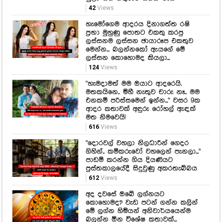
42
Views
හැමෝගෙම ආදරය දිනාගත්ත රෂි
ප්‍රභා මුහුණු පොතට එකතු කරපු
ලස්සනම ලස්සන ඡායාරූප එකතුව
මෙන්න... බලන්නකෝ ඇයගේ මේ
ලස්සන කොහොමද කියලා...
124
Views
"හැමදාමත් මම ඔයාට ආදරෙයි.
මතකයිනෙ.. මිහී නැතුව චාරු නෑ.. මම
එනකම් පරිස්සමෙන් ඉන්න..." වසර 9ක
ආදර කතාවක් අඳුරු රෝහල් ඇඳක්
මත නිමවෙයි!
616
Views
"දොරවල් වහලා නිලධාරීන් ගෙදර
ගිහින්.. කම්කරුවෝ වහලෙන් පැනලා..."
පාඩම් කරන්න ගිය දියණියට
පුස්තකාලයේදී සිදුවුණු අකරතැබ්බය
612
Views
අද දවසේ ඔබේ ලග්නයට
කොහොමද? වැඩ පටන් ගන්න කලින්
මේ ලග්න හිමියන් අනිවාර්යයෙන්ම
බලන්න ඕන විශේෂ කතාවක්...