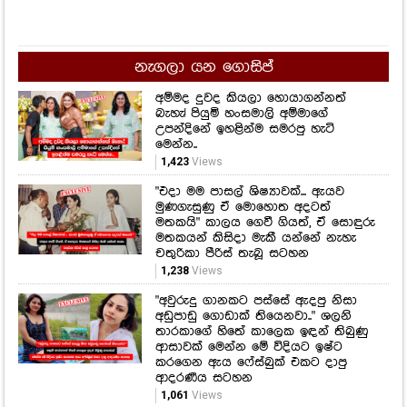
නැගලා යන ගොසිප්
අම්මද දුවද කියලා හොයාගන්නත්
බැහැ! පියුමි හංසමාලි අම්මාගේ
උපන්දිනේ ඉහළින්ම සමරපු හැටි
මෙන්න..
1,423
Views
"එදා මම පාසල් ශිෂ්‍යාවක්... ඇයව
මුණගැසුණු ඒ මොහොත අදටත්
මතකයි" කාලය ගෙවී ගියත්, ඒ සොඳුරු
මතකයන් කිසිදා මැකී යන්නේ නැහැ
චතුරිකා පීරිස් තැබූ සටහන
1,238
Views
"අවුරුදු ගානකට පස්සේ ඇදපු නිසා
අඩුපාඩු ගොඩාක් තියෙනවා.." ශලනි
තාරකාගේ හිතේ කාලෙක ඉඳන් තිබුණු
ආසාවක් මෙන්න මේ විදියට ඉෂ්ට
කරගෙන ඇය ෆේස්බුක් එකට දාපු
ආදරණීය සටහන
1,061
Views