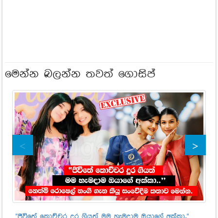
මෙන්න බලන්න තවත් ගොසිප්
"ජීවිතේ කොච්චර දුර ගියත් මම හැමදාම ඔයාගේ අක්කා.."
ලෝ