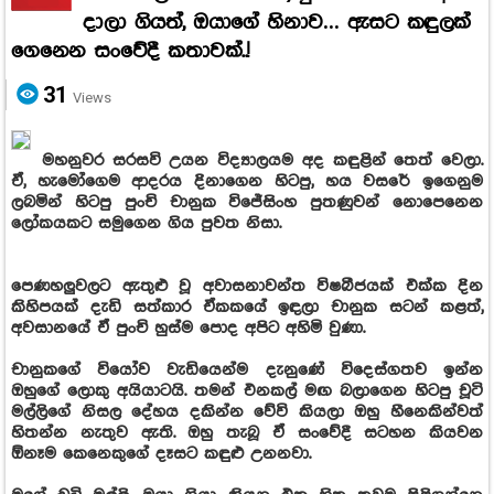
දාලා ගියත්, ඔයාගේ හිනාව… ඇසට කඳුලක්
ගෙනෙන සංවේදී කතාවක්..!
31
Views
මහනුවර සරසවි උයන විද්‍යාලයම අද කඳුළින් තෙත් වෙලා.
ඒ, හැමෝගෙම ආදරය දිනාගෙන හිටපු, හය වසරේ ඉගෙනුම
ලබමින් හිටපු පුංචි චානුක විජේසිංහ පුතණුවන් නොපෙනෙන
ලෝකයකට සමුගෙන ගිය පුවත නිසා.
පෙණහලුවලට ඇතුළු වූ අවාසනාවන්ත විෂබීජයක් එක්ක දින
කිහිපයක් දැඩි සත්කාර ඒකකයේ ඉඳලා චානුක සටන් කළත්,
අවසානයේ ඒ පුංචි හුස්ම පොද අපිට අහිමි වුණා.
චානුකගේ වියෝව වැඩියෙන්ම දැනුණේ විදෙස්ගතව ඉන්න
ඔහුගේ ලොකු අයියාටයි. තමන් එනකල් මඟ බලාගෙන හිටපු චූටි
මල්ලිගේ නිසල දේහය දකින්න වේවි කියලා ඔහු හීනෙකින්වත්
හිතන්න නැතුව ඇති. ඔහු තැබූ ඒ සංවේදී සටහන කියවන
ඕනෑම කෙනෙකුගේ දෑසට කඳුළු උනනවා.