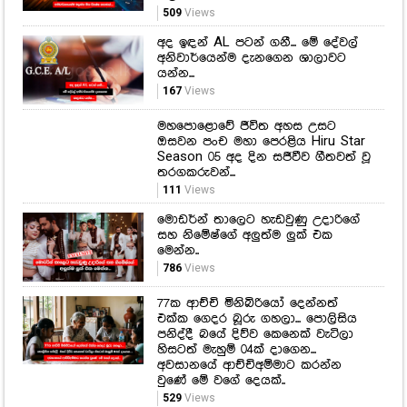
509
Views
අද ඉඳන් AL පටන් ගනී... මේ දේවල්
අනිවාර්යෙන්ම දැනගෙන ශාලාවට
යන්න...
167
Views
මහපොළොවේ ජීවිත අහස උසට
ඔසවන පංච මහා පෙරළිය Hiru Star
Season 05 අද දින සජීවීව ගීතවත් වූ
තරගකරුවන්...
111
Views
මොඩර්න් තාලෙට හැඩවුණු උදාරිගේ
සහ නිමේෂ්ගේ අලුත්ම ලුක් එක
මෙන්න..
786
Views
77ක ආච්චි මිනිබිරියෝ දෙන්නත්
එක්ක ගෙදර බූරු ගහලා... පොලිසිය
පනිද්දී බයේ දිව්ව කෙනෙක් වැටිලා
හිසටත් මැහුම් 04ක් දාගෙන...
අවසානයේ ආච්චිඅම්මාට කරන්න
වුණේ මේ වගේ දෙයක්..
529
Views