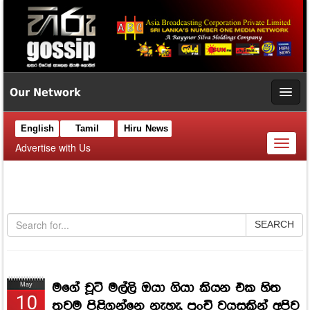
Our Network
English
Tamil
Hiru News
Toggl
Advertise with Us
naviga
SEARCH
මගේ චූටි මල්ලි ඔයා ගියා කියන එක හිත
May
10
තවම පිළිගන්නෙ නැහැ, පුංචි වයසකින් අපිව