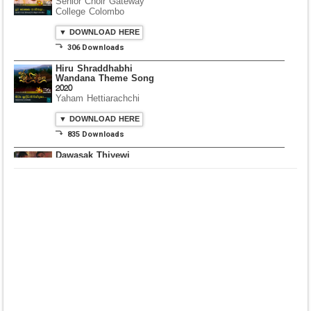
Senior Choir Gateway
College Colombo
▼ DOWNLOAD HERE
⤵ 306 Downloads
Hiru Shraddhabhi
Wandana Theme Song
2020
Yaham Hettiarachchi
▼ DOWNLOAD HERE
⤵ 835 Downloads
Dawasak Thiyewi
Rana with AURA
▼ DOWNLOAD HERE
⤵ 586 Downloads
Lowama Ekalu Kala
Deshayak
Fredy Alex Silva
▼ DOWNLOAD HERE
⤵ 1,501 Downloads
Gedarata Wela Inna
Seeduwwa Sakura