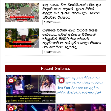
කඳ නැහැ... හිස විතරයි...පාරේ ගිය අය
හිතුවේ වෙන දෙයක්... ළඟට ගිහින්
බලද්දී මුළු ඇඟම හිරිවැටිලා... මෙන්න
සම්පූර්ණ විස්තරය
1,057
Views
තමන්ගේ ජීවිතේ ගැන විතරක් හිතන
ලෝකෙක, තවත් අහිංසක ජීවිතයක්
වෙනුවෙන් පිහිටට එන මෙහෙම
මනුස්සකම් තාමත් ඉතිරි වෙලා තියෙන
එක කොච්චර දෙයක්ද...
1,039
Views
Recent Galleries