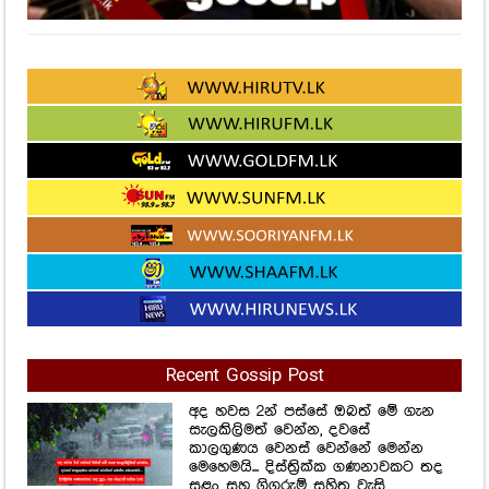
Recent Gossip Post
අද හවස 2න් පස්සේ ඔබත් මේ ගැන
සැලකිලිමත් වෙන්න, දවසේ
කාලගුණය වෙනස් වෙන්නේ මෙන්න
මෙහෙමයි... දිස්ත්‍රික්ක ගණනාවකට තද
සුළං සහ ගිගුරුම් සහිත වැසි