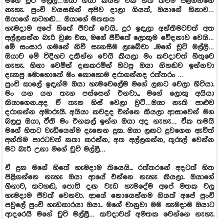
මගේ චූටි මල්ලි…ඔයා ගියා කියන එක හිත තවම පිළිගන්නෙ
නැහැ. පුංචි වයසකින් අපිව දාලා ගියත්, ඔයාගේ හිනාව…
ඔයාගේ කටහඬ… ඔයාගේ මතකය
හැමදාම අපේ හිතේ ජීවත් වෙයි.. දුර ඉඳලා අන්තිමටවත් අත
අල්ලගන්න බැරි වුණ එක, මගේ ජීවිතේ ලොකුම වේදනාව වෙයි…
මේ සංසාර ගමනේ නිවී සැනසීම ලැබේවා ..මගේ චූටි මල්ලි…
ඔයාව මේ විදිහට දකින්න වෙයි කියලා මං කවදාවත් හිතුවෙ
නැහැ. හිනා වෙමින් දඟකරමින් හිටපු ඔයා නිහඬව ඉන්නවා
දැකපු මොහොතේ මං කොහොම දරාගන්නද රත්තරං …
පුංචි කාලේ ඉඳන්ම ඔයා හැමවෙලේම මගේ ලඟට වෙලා හිටියා.
මං යන යන තැන පස්සෙන් එනවා... මගේ ලොකු අයියා
කියාගෙන..අද ඒ තැන හිස් වෙලා චුටි…ඔයා නැති පාළුව
දරාගන්න අමාරුයි. අයියා කවදද එන්නෙ කියලා ආසාවෙන් මග
බලපු ඔයා, ඒති මං එනකල් ඉන්න ඔයා අද නැහැ… ඒක තමයි
මගේ හිතට වැඩියෙන්ම දැනෙන දුක. ඔයා ලඟට දුවගෙන ඇවිත්
අන්තිම පාරටවත් කතා කරන්න, අත අල්ලගන්න, තුරුල් වෙන්න
මට බැරි උනා මගේ චුටි මල්ලී…
ඒ දුක මගේ හිතේ හැමදාම තියෙයි... රත්තරනේ අදටත් හිත
පිළිගන්නෙ නැහැ ඔයා ආයේ එන්නෙ නැහැ කියලා. ඔයාගේ
හිනාව, කටහඬ, පොඩි දඟ වැඩ හැමදේම අපේ මතක වල
හැමදාම ජීවත් වෙනවා. ආයේ නොයෙන්නම ගියත් අපේ පුංචි
පවුලේ පුංචි හැඩකාරයා ඔයා.. මගේ චානුවා මම හැමදාම ඔයාට
ආදරෙයි මගේ චුටි මල්ලී… කවදාවත් අමතක වෙන්නෙ නැහැ.