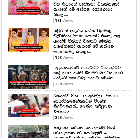
Recent Gossip Post
රසික හදවත් මොහොතකට සොරකම්
කරන ශානුද්‍රිගේ මේ ලස්සන පින්තූර
ටික ඔයාලත් දැක්කද? බලන්නකෝ
ඇයගේ මේ ලස්සන කොහොමද
කියලා....
181
Views
කවුරුත් ආදරය කරන පියුමාලි
එදිරිසිංහ මුහුණු පොතට එකතු කළ
අලුත්ම පින්තූර එකතුව මෙන්න!
බලන්නකෝ ඇයගේ මේ ලස්සන
කොහොමද කියලා....
193
Views
හඳුනාගැනීමේ පෙරට්ටුව එකපාරටම
කල් ගියේ ඇයි? මීගමුව බන්ධනාගාර
ගැටුමේ සැඟවුණු කතාව මෙන්න.
298
Views
ශිෂ්‍යත්ව විභාගය අනිද්දා... විභාග
දෙපාර්තමේන්තුවෙන් විශේෂ