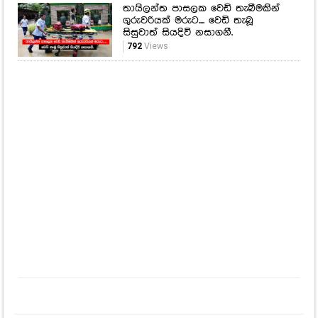
තවත් බන්ධනාගාරයක
නොසන්සුන්තාවක්..
912
Views
තායිලන්ත පාසලක වෙඩි තැබීමකින්
ගුරුවරියක් මරුට.... වෙඩි තැබූ
සිසුවාත් සියදිවි නසාගනී.
792
Views