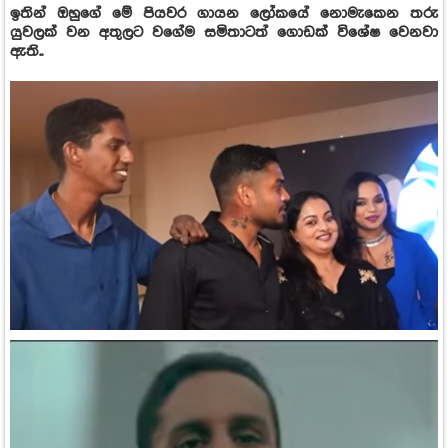
ඉතින් ඔහුගේ මේ පියවර ගායන ලෝකයේ නොමැකෙන තරු
යුවලක් වන අතුලට වගේම සමිතාටත් ගොඩක් විශේෂ වෙනවා
ඇති..