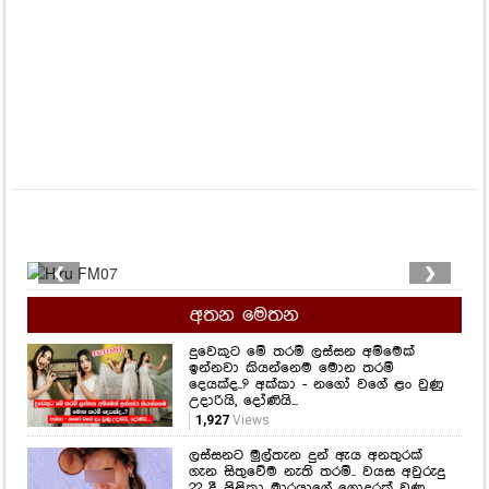
❮
❯
අතන මෙතන
දුවෙකුට මේ තරම් ලස්සන අම්මෙක්