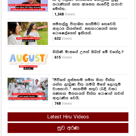
ඉන්නවා කියන්නෙම මොන තරම්
දෙයක්ද..? අක්කා - නගෝ වගේ ළං වුණු
උදාරියි, දෝණියි...
1,927
Views
ලස්සනට මුල්තැන දුන් ඇය අනතුරක්
ගැන සිතුවේම නැති තරම්.. වයස අවුරුදු
22 දී පිළිකා මාරයාගේ ගොදුරක් වුණු
තරුණියක් ගැන ඇසෙන සංවේදී කතාව
මෙන්න...
1,348
Views
සමනල්ලු පියාඹන හැඟීමට නෙවෙයි
ආදරය කියන්නේ.. සහකාරයෙක් ගැන
රොෂෙල්ගෙන් ඉඟියක්..
632
Views
නිකිණි මාසයේ උපන් ඔබත් මේ වගේද..?
615
Views
"ජීවිතේ ලස්සනම ගමන ඔයා එක්ක
යන්න ලැබුණ එක තමයි මගේ ලොකුම
වාසනාව..." සැනසීම සතුට රැඳි වසර
ගණනක මතකයත් එක්ක රොෂාන් තවත්
ආදරණීය වෙයි..