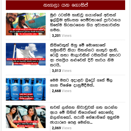
නැගලා යන ගොසිප්
මුළු රටක්ම හැඬවූ ගයාන්ගේ අවසන්
ඉල්ලීම! අහිංසක පෙම්වතාගේ ප්‍රාර්ථනය
හිතේම හිරකරගෙන ගිය අවාසනාවන්ත
ගමන.
3,201
Views
කිසිවෙකුත් ඔහු මේ මොහොතේ
සමුගනීවි කියා සිතන්නට නැතුව ඇති..
ටෙලි කතා මාලාවකින් රසිකයින් අතරට
ආ ජනප්‍රිය නළුවෙක් දිවි සැරිය නිම
කරයි..
3,013
Views
මෙම මසට අදාළව ලිට්‍රෝ ගෑස් මිල
ගැන විශේෂ දැනුම්දීමක්..
2,668
Views