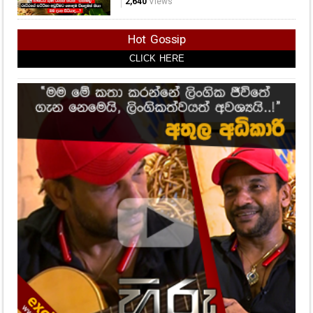
සෞඛ්‍ය අමාත්‍යාංශයෙන් අනතුරු
ඇඟවීමක්..
1,788
Views
ඖෂධීය ගුණ රැසක් තියන "පනාමල්"
රුධිරයේ පට්ටිකා අඩුවීමට හොඳම
විසඳුමක් කියා ඔබ දැන සිටියාද...?
2,640
Views
Hot Gossip
CLICK HERE