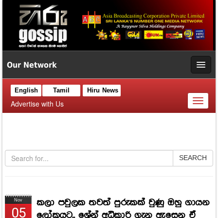
Our Network
English
Tamil
Hiru News
Toggl
Advertise with Us
naviga
SEARCH
කලා පවුලක තවත් පුරුකක් වුණු ඔහු ගායන
Nov
05
ලෝකයට.. ශේන් අධිකාරි ගැන ඇසෙන ඒ