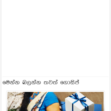
මෙන්න බලන්න තවත් ගොසිප්