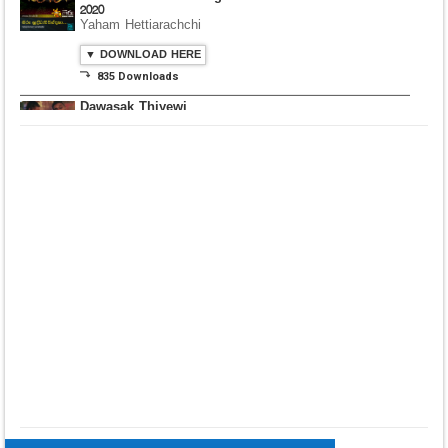
College Colombo
▼ DOWNLOAD HERE
⤵ 306 Downloads
Hiru Shraddhabhi
Wandana Theme Song
2020
Yaham Hettiarachchi
▼ DOWNLOAD HERE
⤵ 835 Downloads
Dawasak Thiyewi
Rana with AURA
▼ DOWNLOAD HERE
⤵ 586 Downloads
Lowama Ekalu Kala
Deshayak
Fredy Alex Silva
▼ DOWNLOAD HERE
⤵ 1,501 Downloads
Gedarata Wela Inna
Seeduwwa Sakura