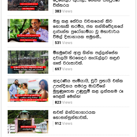
නිවේදනයක්... මෙන්න සම්පූර්ණ
විස්තරය
358
Views
පාලනය කරගත නොහැකිව වෑන්
රථය ප්‍රපාතයට පෙරළෙයි! 14
දෙනෙකුට තුවාල... මෙන්න සම්පූර්ණ
විස්තරය
383
Views
ඔහු කළ සේවය වචනයෙන් කිව
නොහැකි තරම්ය, ජන සන්නිවේදනයේ
දැවැන්ත පුරෝගාමියා වූ මහාචාර්ය
විමල් දිසානායක සමුගනී...
531
Views
මීගමුවෙන් ආපු ගින්න පල්ලන්සේන
දවාලයි! හිරගෙදර කැරැල්ලට කඳුළු
ගෑස් වරුසාවක්.
697
Views
ආදරණීය සැමියායි, චූටි පුතායි එක්ක
උපන්දිනය සමරපු මාධවීගේ
මුහුණුපොත උණුසුම් කළ ලස්සනම රූ
පෙළක් මෙන්න!
823
Views