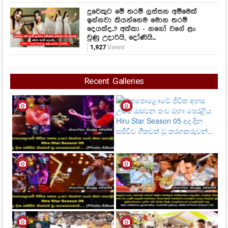
තවත් ලස්සන නිවාඩුවක් ගත කරන්න
ඇය මේ ගිහින් තියෙන්නේ කොහේද
බලන්නකෝ.. සරාගී හේෂානිගේ අලුත්ම
ඡායාරූප පෙළ මෙන්න....
2,069
Views
දුවෙකුට මේ තරම් ලස්සන අම්මෙක්
ඉන්නවා කියන්නෙම මොන තරම්
දෙයක්ද..? අක්කා - නගෝ වගේ ළං
වුණු උදාරියි, දෝණියි...
1,927
Views
Recent Galleries