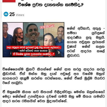
විශේෂ පුවත දැනගන්න කැමතිද..?
25
Views
ශේන් අධිකාරි, අතුල -
සමිතා යුවලගේ
ආදරණීය පුතු ඔහුයි.
ගායන පවුලක පුරුකක්
වුණත් ශේන් කලක
පටන් ආදරය කළේ
ක්‍රීඩාවට.
විශේෂයෙන්ම ක්‍රිකට් කියන්නේ ශේන් ආස කරපු ආදරය කරපු
ක්‍රීඩාවක්. ඒත් ඔන්න ඔහු දැන් පවුලේ අය වගේම ඔහුත්
ගායනයට ඇලුම් කරන්න පටන්ගෙන.. ශේන් ඒකේ මුල්ම පියවර
ඊයේ තැබුවා.
ඒ ඔහුගේම කියන නව ගීතයක් එළිදක්වලා. මෙන්න බලන්නකෝ
මෙදා ශේන්ගේ උපන්දිනය දවසේ තමයි ඔහු මේ ගීතය තමන්ට
ආදර කරන රසිකයින් වෙත මුදාහරින්නේ.