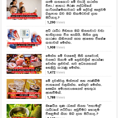
748
Views
Latest Hiru Videos
සුව අරණ
කෑම කනකොට මේ වැරදි කරන්න
එපා...! ආහාර ජීරණ පද්ධතියේ
කාර්යක්ෂමතාවයට මේ දේවල් සෘජුවම
බලපාන බව ඔබ නිකමටවත් දැන
සිටියාද..?
1,290
Views
අධි රුධිර පීඩනය ඔබ හිතනවාට වඩා
හානිදායක විය හැකියි.. සිතිය යුතු
කාරණා කිහිපයක් ගැන ඇසෙන විශේෂ
කතාවක් මෙන්න..
1,908
Views
මෙන්න මේ වයසෙදි සීනි කෑවොත්,
වයසට ගියාම මේ ලෙඩවලින් ආරක්ෂා
වෙන්න පුළුවන්.. නව අධ්‍යයනයක්
හෙළිවූ කරුණු මෙන්න..
1,472
Views
මේ දවස්වල මත්පැන් සහ පැණිබීම
පානයෙන් වළකින්න.. හේතුව මෙන්න..