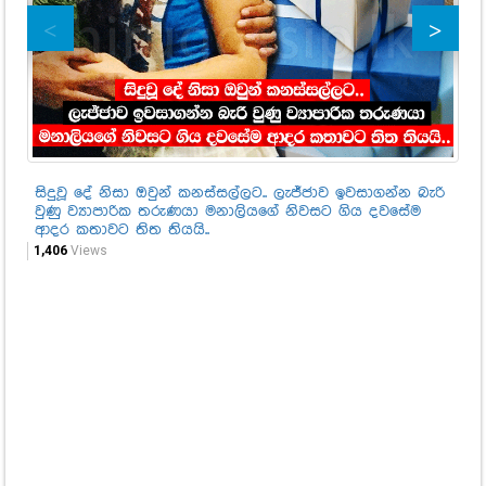
සිදුවූ දේ නිසා ඔවුන් කනස්සල්ලට.. ලැජ්ජාව ඉවසාගන්න බැරි
දක
වුණු ව්‍යාපාරික තරුණයා මනාලියගේ නිවසට ගිය දවසේම
පත
ආදර කතාවට තිත තියයි..
28
1,406
Views