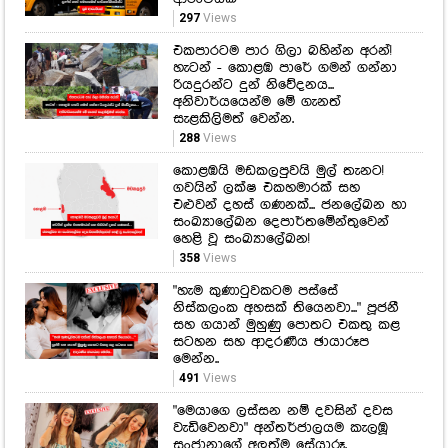
297
Views
එකපාරටම පාර ගිලා බහින්න අරන්!
හැටන් - කොළඹ පාරේ ගමන් ගන්නා
රියදුරන්ට දුන් නිවේදනය...
අනිවාර්යයෙන්ම මේ ගැනත්
සැළකිලිමත් වෙන්න.
288
Views
කොළඹයි මඩකලපුවයි මුල් තැනට!
ගවයින් ලක්ෂ එකහමාරක් සහ
එළුවන් දහස් ගණනක්... ජනලේඛන හා
සංඛ්‍යාලේඛන දෙපාර්තමේන්තුවෙන්
හෙළි වූ සංඛ්‍යාලේඛන!
358
Views
"හැම කුණාටුවකටම පස්සේ
නිස්කලංක අහසක් තියෙනවා..." පූජනී
සහ ගයාන් මුහුණු පොතට එකතු කළ
සටහන සහ ආදරණීය ඡායාරූප
මෙන්න..
491
Views
"මෙයාගෙ ලස්සන නම් දවසින් දවස
වැඩිවෙනවා" අන්තර්ජාලයම කැලඹූ
සංජානාගේ අලුත්ම සේයාරූ.