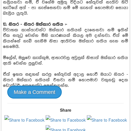
නලියනවා නම්, ඒ වගේම අමුතු විදියට හේතුවක් නැතිව හිටි
හැටියේ අත් - පා ගැස්සෙනවා නම් මේ ගැනත් නොපමාව සොයා
බැලිය යුතුයි.
10. නිතර - නිතර ඔක්කාර ගතිය :-
විවාහක කාන්තාවන්ට ඔක්කාර ගතියක් දැනෙනවා නම් ඉතින්
ඒක සතුටු වෙන්න ඕනි කාරණයක් කියල අපි දන්නවා. ඒත් මේ
කියන්නේ ගැබ් ගැනීම නිසා ඇතිවන ඔක්කාර ගතිය ගැන නම්
නෙමෙයි.
මිග්‍රේන්, ඔලුවෙ කැක්කුම, ආහාරවල අවුලක් නිසාත් ඔක්කාර ගතිය
ඇති වෙන්න පුලුවන්.
ඒත් ඉහත සඳහන් කරපු හේතුවක් අදාල නොවී ඔයාට නිතර -
නිතර ඔක්කාර ගතියක් එනවා නම් නොපමාව වකුගඩු දෙක
ඩොක්ටර් කෙනෙක්ට පෙන්නගන්න.
Make a Comment
Share