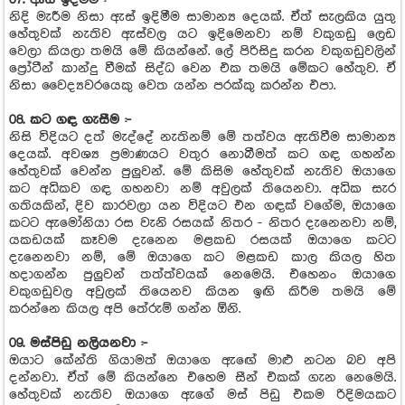
නිදි මැරීම නිසා ඇස් ඉදිමීම සාමාන්‍ය දෙයක්. ඒත් සැලකිය යුතු
හේතුවක් නැතිව ඇස්වල යට ඉදිමෙනවා නම් වකුගඩු ලෙඩ
වෙලා කියලා තමයි මේ කියන්නේ. ලේ පිරිසිදු කරන වකුගඩුවලින්
ප්‍රෝටීන් කාන්දු වීමක් සිද්ධ වෙන එක තමයි මේකට හේතුව. ඒ
නිසා වෛද්‍යවරයෙකු වෙත යන්න පරක්කු කරන්න එපා.
08. කට ගඳ ගැසීම :-
නිසි විදියට දත් මැද්දේ නැතිනම් මේ තත්වය ඇතිවීම සාමාන්‍ය
දෙයක්. අවශ්‍ය ප්‍රමාණයට වතුර නොබීමත් කට ගඳ ගහන්න
හේතුවක් වෙන්න පුලුවන්. මේ කිසිම හේතුවක් නැතිව ඔයාගෙ
කට අධිකව ගඳ ගහනවා නම් අවුලක් තියෙනවා. අධික සැර
ගතියකින්, දිව කාරවලා යන විදියට එන ගඳක් වගේම, ඔයාගෙ
කටට ඇමෝනියා රස වැනි රසයක් නිතර - නිතර දැනෙනවා නම්,
යකඩයක් කෑවම දැනෙන මළකඩ රසයක් ඔයාගෙ කටට
දැනෙනවා නම්, මේ ඔයාගෙ කට මළකඩ කාල කියල හිත
හදාගන්න පුලුවන් තත්ත්වයක් නෙමෙයි. එහෙනං ඔයාගෙ
වකුගඩුවල අවුලක් තියෙනව කියන ඉඟි කිරීම තමයි මේ
කරන්නෙ කියල අපි තේරුම් ගන්න ඕනි.
09. මස්පිඩු නලියනවා :-
ඔයාට කේන්ති ගියාමත් ඔයාගෙ ඇඟේ මාළු නටන බව අපි
දන්නවා. ඒත් මේ කියන්නෙ එහෙම සීන් එකක් ගැන නෙමෙයි.
හේතුවක් නැතිව ඔයාගෙ ඇගේ මස් පිඩු එකම රිදිමයකට