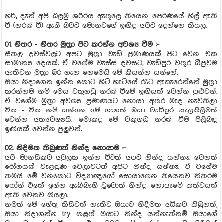
හරි, දැන් අපි බලමු ශරීරය ඇතුලෙ තියෙන පෙරණයේ හිල් ඇති
වී (නරක් වී) ඇති බවට මොනවගේ ඉඟිද අපිට දෙන්නෙ කියල.
01. නිතර - නිතර මුත්‍රා පිට කරන්න අවශ්‍ය වීම :-
සීතල දවස්වලට අපට මුත්‍රා වැඩි ප්‍රමාණයක් පිට වෙන එක
සාමාන්‍ය දෙයක්. ඒ වගේම වැස්ස දවසට, වැඩිපුර වතුර බීපුවම
ඇතිවන මුත්‍රා බර ගැන නෙමෙයි මේ කියන්න යන්නේ.
ඔයා නිදාගෙන ඉන්න කොට හිටි හැටියේ රෑට ඇහැරෙන්නේ මුත්‍රා
කරන්නම නම් මෙය වකුගඩු නරක් වීමේ ඉඟියක් වෙන්න පුළුවන්.
ඒ වගේම මුත්‍රා අවශ්‍ය ප්‍රමාණයට නොයා අතර මැද නැවතිලා
ටික - ටික නම් යන්නෙ මේ ගැනත් ඔයා වැඩිපුර සැලකිලිමත්
වෙන්න අත්‍යවශ්‍යයි. මොකද මේ වකුගඩු නරක් වීම පිලිබඳ
ඉඟියක් වෙන්න පුලුවන්.
02. නිදිමත තිබුණත් නින්ද නොයාම :-
අපි මානසිකව අවුලක ඉන්න විටත් අපට නින්ද යන්නෑ. වෙනත්
රෝගයක් වැළඳුණ වෙලාවටත් අපිට නින්ද යන්නෑ. ඒ වගේම
තමයි මේ වනකොට විද්‍යාඥයෝ සොයාගෙන තියෙනව නිතරම
ෆෝන් එකේ ඉන්න ඇබ්බැහි වූවොත් නින්ද නොයෑමේ තත්වයක්
ඇති වෙනව කියලා.
නමුත් මේ හේතු කිසිවක් නැතිව ඔයාට නිදිමත අධිකව තිබුනත්,
ඔයා නිදාගන්න try කළත් ඔයාට නින්ද යන්නැත්නම් ඔයාගේ