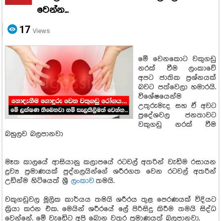
වෙන්න...
17
Views
මේ වෙනකොට වකුගඩු
නරක් වීම ලංකාවේ
අපට ජාතික ප්‍රශ්නයක්
බවට පත්වෙලා හමාරයි.
විශේෂයෙන්ම
උතුරුමැද සහ ඒ අවට
ප්‍රදේශවල ජනතාවට
වකුගඩු නරක් වීම
බහුලව බලපානවා
මෑත කාලයේ ආසියානු කලාපයේ රටවල් අතරින් වැඩිම රසායන
ද්‍රව්‍ය ප්‍රමාණයක් පුද්ගලයින්ගේ ශරීරගත වෙන රටවල් අතරින්
උඩින්ම හිටියෙත් ශ්‍රී
ලංකාව
තමයි.
වකුගඩුවල මූලික කාර්යය තමයි ශරීරය තුළ පෙරණයක් විදියට
ක්‍රියා කරන එක. මෙයින් ශරීරයේ ලේ පිරිසිදු කිරීම තමයි සිද්ධ
වෙන්නේ. මේ වැඩෙිට අපි බොන වතුර ප්‍රමාණයත් බලපානවා.