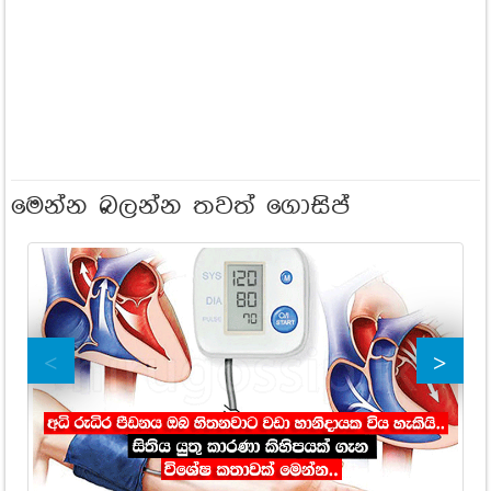
මෙන්න බලන්න තවත් ගොසිප්