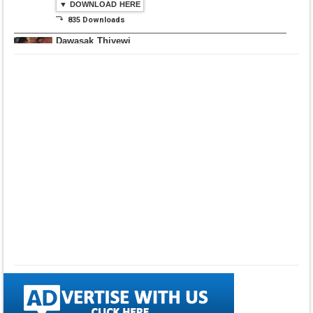
▼ DOWNLOAD HERE
⤵ 835 Downloads
Dawasak Thiyewi
Rana with AURA
▼ DOWNLOAD HERE
⤵ 586 Downloads
Lowama Ekalu Kala
Deshayak
Fredy Alex Silva
▼ DOWNLOAD HERE
⤵ 1,501 Downloads
Gedarata Wela Inna
Seeduwwa Sakura
▼ DOWNLOAD HERE
⤵ 1,309 Downloads
Hemin Sare Aa
Sulangak
Sanka Dineth
▼ DOWNLOAD HERE
⤵ 2,116 Downloads