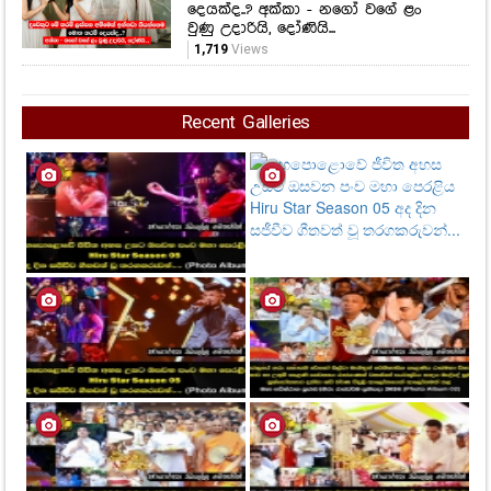
දෙයක්ද..? අක්කා - නගෝ වගේ ළං
වුණු උදාරියි, දෝණියි...
1,719
Views
Recent Galleries