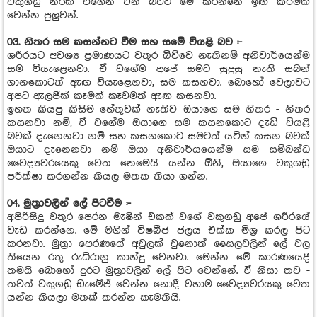
වකුගඩු නරක් වීගෙන එන බවට මේ කරන්නෙ ඉඟි කිරීමක්
වෙන්න පුලුවන්.
03. නිතර සම කසන්නට වීම සහ සමේ වියළි බව :-
ශරීරයට අවශ්‍ය ප්‍රමාණයට වතුර බිව්වෙ නැතිනම් අනිවාර්යෙන්ම
සම වියැළෙනවා. ඒ වගේම අපේ සමට සුදුසු නැති සබන්
ගානකොටත් ඇඟ වියැළෙනවා, සම කසනවා. බොහෝ වෙලාවට
අපට ඇලජික් කෑමක් කෑවමත් ඇඟ කසනවා.
ඉහත කියපු කිසිම හේතුවක් නැතිව ඔයාගෙ සම නිතර - නිතර
කසනවා නම්, ඒ වගේම ඔයාගෙ සම කසනකොට දැඩි වියළි
බවක් දැනෙනවා නම් සහ කසනකොට සමටත් යටින් කසන බවක්
ඔයාට දැනෙනවා නම් ඔයා අනිවාර්යයෙන්ම සම සම්බන්ධ
වෛද්‍යවරයෙකු වෙත නෙමෙයි යන්න ඕනි, ඔයාගෙ වකුගඩු
පරීක්ෂා කරගන්න කියල මතක තියා ගන්න.
04. මුත්‍රාවලින් ලේ පිටවීම :-
අපිරිසිදු වතුර පෙරන මැෂින් එකක් වගේ වකුගඩු අපේ ශරීරයේ
වැඩ කරන්නෙ. මේ මගින් විෂබීජ ජලය එක්ක මිශ්‍ර කරල පිට
කරනවා. මුත්‍රා පෙරණයේ අවුලක් වුනොත් සෛලවලින් ලේ වල
තියෙන රතු රුධිරානු කාන්දු වෙනවා. මෙන්න මේ කාරණයෙදි
තමයි බොහෝ දුරට මුත්‍රාවලින් ලේ පිට වෙන්නේ. ඒ නිසා තව -
තවත් වකුගඩු ඩැමේජ් වෙන්න නොදී වහාම වෛද්‍යවරයකු වෙත
යන්න කියලා මතක් කරන්න කැමතියි.