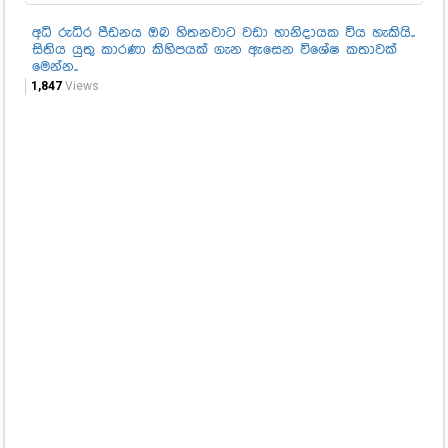
අධි රුධිර පීඩනය ඔබ හිතනවාට වඩා හානිදායක විය හැකියි..
නො
සිතිය යුතු කාරණා කිහිපයක් ගැන ඇසෙන විශේෂ කතාවක්
පු
මෙන්න..
දැ
1,847
Views
80