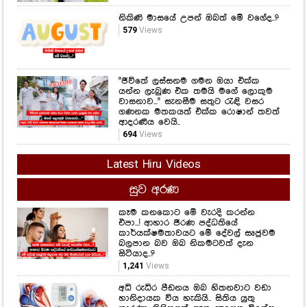
නිකිණි මාසයේ උපන් ඔබත් මේ වගේද..?
579
Views
"ජීවිතේ ලස්සනම ගමන ඔයා එක්ක
යන්න ලැබුණ එක තමයි මගේ ලොකුම
වාසනාව..." සැනසීම සතුට රැඳි වසර
ගණනක මතකයත් එක්ක රොෂාන් තවත්
ආදරණීය වෙයි..
694
Views
Latest Hiru Videos
සුව අරණ
කෑම කනකොට මේ වැරදි කරන්න
එපා...! ආහාර ජීරණ පද්ධතියේ
කාර්යක්ෂමතාවයට මේ දේවල් සෘජුවම
බලපාන බව ඔබ නිකමටවත් දැන
සිටියාද..?
1,241
Views
අධි රුධිර පීඩනය ඔබ හිතනවාට වඩා
හානිදායක විය හැකියි.. සිතිය යුතු