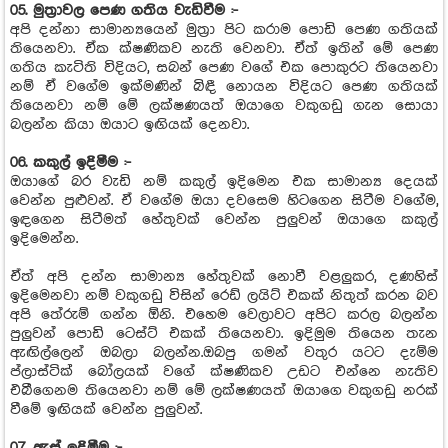
05. මුත්‍රාවල පෙණ ගතිය වැඩිවීම :-
අපි දන්නා සාමාන්‍යයෙන් මුත්‍රා පිට කරාම පොඩි පෙණ ගතියක්
තියෙනවා. ඒක ⁣ක්ෂණිකව නැති වෙනවා. ඒත් ඉතින් මේ පෙණ
ගතිය කැටිති විදියට, සබන් පෙණ වගේ එක පොකුරට තියෙනවා
නම් ඒ වගේම ඉක්මණින් බිඳී නොයන විදියට පෙණ ගතියක්
තියෙනවා නම් මේ ලක්ෂණයත් ඔයාගෙ වකුගඩු ගැන සොයා
බලන්න කියා ඔයා⁣ට ඉඟියක් දෙනවා.
06. කකුල් ඉදිමීම :-
ඔයාගේ බර වැඩි නම් කකුල් ඉදිමෙන එක සාමාන්‍ය දෙයක්
වෙන්න පුළුවන්. ඒ වගේම ඔයා දවසෙම හිටගෙන සිටීම වගේම,
ඉඳගෙන සිටීමත් හේතුවක් වෙන්න පුලුවන් ඔයාගෙ කකුල්
ඉදිමෙන්න.
ඒත් අපි දන්න සාමාන්‍ය හේතුවක් නොවී වළලුකර, දණහිස්
ඉදිමෙනවා නම් වකුගඩු විසින් රෙඩ් ලයිට් එකක් නිතුත් කරන බව
අපි තේරුම් ගන්න ඕනි. එහෙම වෙලාවට අපිට කරල බලන්න
පුලුවන් පොඩි ටෙස්ට් එකක් තියෙනවා. ඉදිමුම තියෙන තැන
ඇඟිල්ලෙන් ඔබලා බලන්න.ඔබපු ගමන් වතුර යටට දැම්ම
ප්ලාස්ටික් බෝලයක් වගේ ක්ෂණිකව උඩට එන්නෙ නැතිව
එබීගෙනම තියෙනවා නම් මේ ලක්ෂණයත් ඔයාගෙ වකුගඩු නරක්
වීමේ ඉඟියක් වෙන්න පුලුවන්.
07. ඇස් ඉදිමීම :-