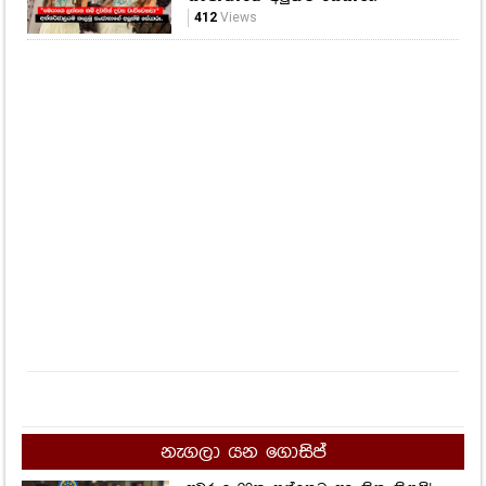
412
Views
නැගලා යන ගොසිප්