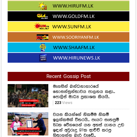
Recent Gossip Post
මැගසින් බන්ධනාගාරයේ
නොසන්සුන්තාවය පාලනය කළා...
පොලිස් මාධ්‍ය ප්‍රකාශක කියයි..
223
Views
වයස කියන්නේ නිකම්ම නිකම්
ඉලක්කමක් විතරයි... පැයට සැතපුම්
150ක වේගයෙන් යන අහස් යානය උඩ
ඉඳන් අවුරුදු 97ක ආච්චි කරපු
හිතාගන්න බැරි වැඩේ...