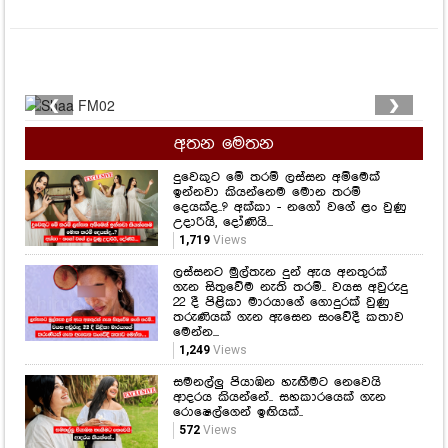
❮
❯
අතන මෙතන
දුවෙකුට මේ තරම් ලස්සන අම්මෙක්
ඉන්නවා කියන්නෙම මොන තරම්
දෙයක්ද..? අක්කා - නගෝ වගේ ළං වුණු
උදාරියි, දෝණියි...
1,719
Views
ලස්සනට මුල්තැන දුන් ඇය අනතුරක්
ගැන සිතුවේම නැති තරම්.. වයස අවුරුදු
22 දී පිළිකා මාරයාගේ ගොදුරක් වුණු
තරුණියක් ගැන ඇසෙන සංවේදී කතාව
මෙන්න...
1,249
Views
සමනල්ලු පියාඹන හැඟීමට නෙවෙයි
ආදරය කියන්නේ.. සහකාරයෙක් ගැන
රොෂෙල්ගෙන් ඉඟියක්..
572
Views