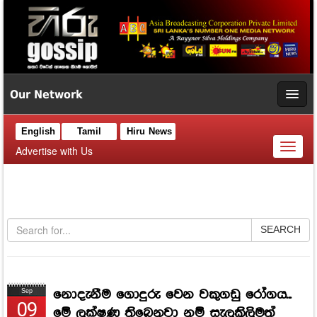
Our Network
English
Tamil
Hiru News
Toggl
Advertise with Us
naviga
SEARCH
නොදැනීම ගොදුරු වෙන වකුගඩු රෝගය...
Sep
09
මේ ලක්ෂණ තිබෙනවා නම් සැලකිලිමත්