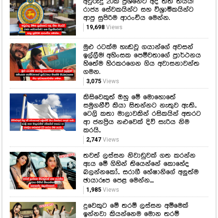
අවුරුදු 20ක ප්‍රශ්නෙට අද තිත තියයි!
රාජ්‍ය සේවකයින්ට සහ විශ්‍රාමිකයින්ට
ආපු සුපිරිම ආරංචිය මෙන්න.
19,698
Views
මුළු රටක්ම හැඬවූ ගයාන්ගේ අවසන්
ඉල්ලීම! අහිංසක පෙම්වතාගේ ප්‍රාර්ථනය
හිතේම හිරකරගෙන ගිය අවාසනාවන්ත
ගමන.
3,075
Views
කිසිවෙකුත් ඔහු මේ මොහොතේ
සමුගනීවි කියා සිතන්නට නැතුව ඇති..
ටෙලි කතා මාලාවකින් රසිකයින් අතරට
ආ ජනප්‍රිය නළුවෙක් දිවි සැරිය නිම
කරයි..
2,747
Views
තවත් ලස්සන නිවාඩුවක් ගත කරන්න
ඇය මේ ගිහින් තියෙන්නේ කොහේද
බලන්නකෝ.. සරාගී හේෂානිගේ අලුත්ම
ඡායාරූප පෙළ මෙන්න....
1,985
Views
දුවෙකුට මේ තරම් ලස්සන අම්මෙක්
ඉන්නවා කියන්නෙම මොන තරම්