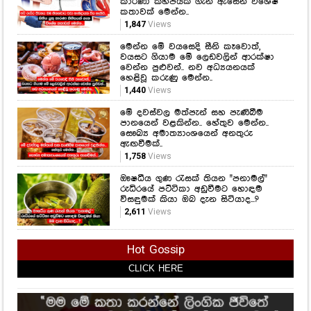
කාරණා කිහිපයක් ගැන ඇසෙන විශේෂ
කතාවක් මෙන්න..
1,847
Views
මෙන්න මේ වයසෙදි සීනි කෑවොත්,
වයසට ගියාම මේ ලෙඩවලින් ආරක්ෂා
වෙන්න පුළුවන්.. නව අධ්‍යයනයක්
හෙළිවූ කරුණු මෙන්න..
1,440
Views
මේ දවස්වල මත්පැන් සහ පැණිබීම
පානයෙන් වළකින්න.. හේතුව මෙන්න..
සෞඛ්‍ය අමාත්‍යාංශයෙන් අනතුරු
ඇඟවීමක්..
1,758
Views
ඖෂධීය ගුණ රැසක් තියන "පනාමල්"
රුධිරයේ පට්ටිකා අඩුවීමට හොඳම
විසඳුමක් කියා ඔබ දැන සිටියාද...?
2,611
Views
Hot Gossip
CLICK HERE
CLICK HERE