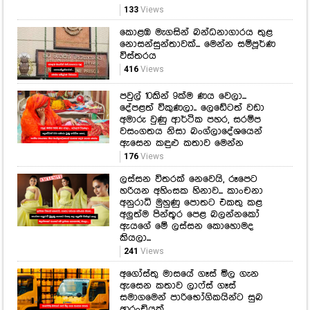
133
Views
කොළඹ මැගසින් බන්ධනාගාරය තුළ
නොසන්සුන්තාවක්... මෙන්න සම්පූර්ණ
විස්තරය
416
Views
පවුල් 10කින් 9ක්ම ණය වෙලා...
දේපළත් විකුණලා.. ලෙඩේටත් වඩා
අමාරු වුණු ආර්ථික පහර, සරම්ප
වසංගතය නිසා බංග්ලාදේශයෙන්
ඇසෙන කඳුළු කතාව මෙන්න
176
Views
ලස්සන විතරක් නෙවෙයි, රූපෙට
හරියන අහිංසක හිනාව... කාංචනා
අනුරාධි මුහුණු පොතට එකතු කළ
අලුත්ම පින්තූර පෙළ බලන්නකෝ
ඇයගේ මේ ලස්සන කොහොමද
කියලා...
241
Views
අගෝස්තු මාසයේ ගෑස් මිල ගැන
ඇසෙන කතාව ලාෆ්ස් ගෑස්
සමාගමෙන් පාරිභෝගිකයින්ට සුබ
ආරංචියක්