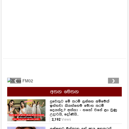
❮
❯
අතන මෙතන
දුවෙකුට මේ තරම් ලස්සන අම්මෙක්
ඉන්නවා කියන්නෙම මොන තරම්
දෙයක්ද..? අක්කා - නගෝ වගේ ළං වුණු
උදාරියි, දෝණියි...
2,192
Views
ලස්සනට මුල්තැන දුන් ඇය අනතුරක්