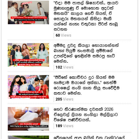
"එදා මම පාසල් ශිෂ්‍යාවක්... ඇයව
මුණගැසුණු ඒ මොහොත අදටත්
මතකයි" කාලය ගෙවී ගියත්, ඒ
සොඳුරු මතකයන් කිසිදා මැකී
යන්නේ නැහැ චතුරිකා පීරිස් තැබූ
සටහන
60
Views
අම්මද දුවද කියලා හොයාගන්නත්
බැහැ! පියුමි හංසමාලි අම්මාගේ
උපන්දිනේ ඉහළින්ම සමරපු හැටි
මෙන්න..
102
Views
"ජීවිතේ කොච්චර දුර ගියත් මම
හැමදාම ඔයාගේ අක්කා.." නෙත්මි
රොෂෙල් නංගි ගැන කියූ සංවේදීම
කතාව මෙන්න.
205
Views
හෙට තීරණාත්මක දවසක්! 2026
ඒලෙවල් ලියන නංගිලා මල්ලිලාට
විශේෂ පණිවිඩයක්..
189
Views
වේගයෙන් ආපු බයික් එක ට්‍රැක්ටරයේ