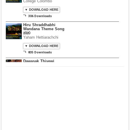
College Colombo
▼ DOWNLOAD HERE
⤵ 306 Downloads
Hiru Shraddhabhi
Wandana Theme Song
2020
Yaham Hettiarachchi
▼ DOWNLOAD HERE
⤵ 835 Downloads
Dawasak Thiyewi
Rana with AURA
▼ DOWNLOAD HERE
⤵ 586 Downloads
Lowama Ekalu Kala
Deshayak
Fredy Alex Silva
▼ DOWNLOAD HERE
⤵ 1,501 Downloads
Gedarata Wela Inna
Seeduwwa Sakura