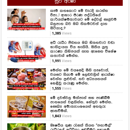
සුව අරණ
කෑම කනකොට මේ වැරදි කරන්න
එපා...! ආහාර ජීරණ පද්ධතියේ
කාර්යක්ෂමතාවයට මේ දේවල් සෘජුවම
බලපාන බව ඔබ නිකමටවත් දැන
සිටියාද..?
1,385
Views
අධි රුධිර පීඩනය ඔබ හිතනවාට වඩා
හානිදායක විය හැකියි.. සිතිය යුතු
කාරණා කිහිපයක් ගැන ඇසෙන විශේෂ
කතාවක් මෙන්න..
1,991
Views
මෙන්න මේ වයසෙදි සීනි කෑවොත්,
වයසට ගියාම මේ ලෙඩවලින් ආරක්ෂා
වෙන්න පුළුවන්.. නව අධ්‍යයනයක්
හෙළිවූ කරුණු මෙන්න..
1,555
Views
මේ දවස්වල මත්පැන් සහ පැණිබීම
පානයෙන් වළකින්න.. හේතුව මෙන්න..
සෞඛ්‍ය අමාත්‍යාංශයෙන් අනතුරු
ඇඟවීමක්..
1,843
Views
ඖෂධීය ගුණ රැසක් තියන "පනාමල්"
රුධිරයේ පට්ටිකා අඩුවීමට හොඳම