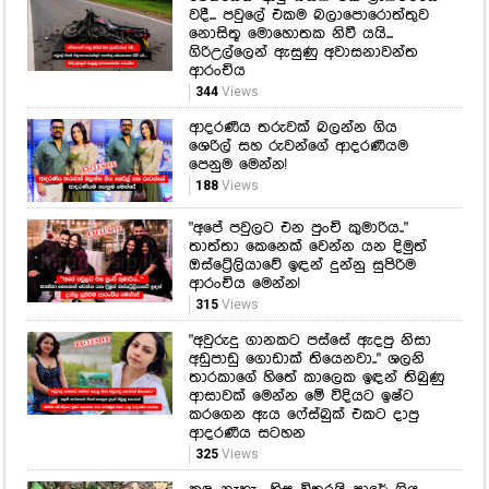
වදී... පවුලේ එකම බලාපොරොත්තුව
නොසිතූ මොහොතක නිවී යයි...
ගිරිඋල්ලෙන් ඇසුණු අවාසනාවන්ත
ආරංචිය
344
Views
ආදරණීය තරුවක් බලන්න ගිය
ශෙරිල් සහ රුවන්ගේ ආදරණීයම
පෙනුම මෙන්න!
188
Views
"අපේ පවුලට එන පුංචි කුමාරිය.."
තාත්තා කෙනෙක් වෙන්න යන දිමුත්
ඔස්ට්‍රේලියාවේ ඉඳන් දුන්නු සුපිරිම
ආරංචිය මෙන්න!
315
Views
"අවුරුදු ගානකට පස්සේ ඇදපු නිසා
අඩුපාඩු ගොඩාක් තියෙනවා.." ශලනි
තාරකාගේ හිතේ කාලෙක ඉඳන් තිබුණු
ආසාවක් මෙන්න මේ විදියට ඉෂ්ට
කරගෙන ඇය ෆේස්බුක් එකට දාපු
ආදරණීය සටහන
325
Views