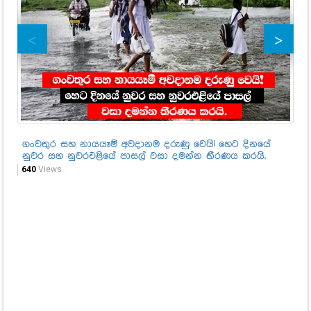
ගංවතුර සහ නායයෑම් අවදානම දරුණු වෙයි! හෙට දිනයේ
පව
නුවර සහ නුවරඑළියේ පාසල් වසා දමන්න තීරණය කරයි.
වඩ
බං
640
Views
44