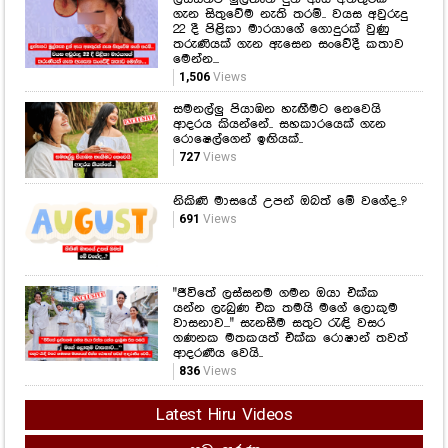
ගැන සිතුවේම නැති තරම්.. වයස අවුරුදු
22 දී පිළිකා මාරයාගේ ගොදුරක් වුණු
තරුණියක් ගැන ඇසෙන සංවේදී කතාව
මෙන්න...
1,506
Views
සමනල්ලු පියාඹන හැඟීමට නෙවෙයි
ආදරය කියන්නේ.. සහකාරයෙක් ගැන
රොෂෙල්ගෙන් ඉඟියක්..
727
Views
නිකිණි මාසයේ උපන් ඔබත් මේ වගේද..?
691
Views
"ජීවිතේ ලස්සනම ගමන ඔයා එක්ක
යන්න ලැබුණ එක තමයි මගේ ලොකුම
වාසනාව..." සැනසීම සතුට රැඳි වසර
ගණනක මතකයත් එක්ක රොෂාන් තවත්
ආදරණීය වෙයි..
836
Views
Latest Hiru Videos