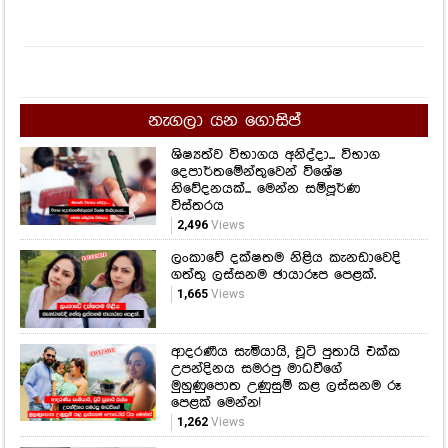
නැගලා යන ගොසිප්
ශිෂ්‍යත්ව විභාගය අනිද්දා... විභාග
දෙපාර්තමේන්තුවෙන් විශේෂ
නිවේදනයක්... මෙන්න සම්පූර්ණ
විස්තරය
2,496
Views
ලංකාවේ දක්ෂතම නිළිය කැනඩාවෙදි
ගත්තු ලස්සනම ඡායාරූප පෙළක්.
1,665
Views
ආදරණීය සැමියායි, චූටි පුතායි එක්ක
උපන්දිනය සමරපු මාධවීගේ
මුහුණුපොත උණුසුම් කළ ලස්සනම රූ
පෙළක් මෙන්න!
1,262
Views