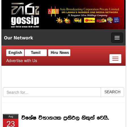
Our Network
English
Tamil
Hiru News
Toggl
Advertise with Us
naviga
SEARCH
විශේෂ විභාගයක ප්‍රතිඵල නිකුත් වෙයි..
Aug
23