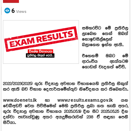
6
Views
සමහරවිට මේ ප්‍රතිඵල
ලැබෙන තෙක් ඔබත්
නොඉවසිල්ලෙන්
බලාගෙන ඉන්න ඇති..
එහෙනම් ඔබට මේ
ආරංචිය ඇත්තටම
ගොඩක් වැදගත් වේවි..
2022/2023(2025) ගුරු විද්‍යාල අවසාන විභාගයෙහි ප්‍රතිඵල නිකුත්
කර ඇති බව විභාග දෙපාර්තමේන්තුව නිවේදනය කර තිබෙනවා..
www.doenets.lk හා www.results.exams.gov.lk යන
වෙබ්අඩවි වෙත පිවිසීමෙන් මෙහි ප්‍රතිඵල ලබා ගත හැකි අතර,
ගුරු විද්‍යාල අවසාන විභාගය 2025.05.19 දින සිට 2025.05.25 දින
දක්වා පැවැත්වුණු අතර අයදුම්කරුවන් 238 ඒ සඳහා පෙනී
සිටියා..