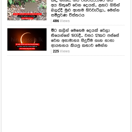
කඳ නැහැ... හිස විතරයි...පාරේ ගිය
අය හිතුවේ වෙන දෙයක්... ළඟට ගිහින්
බලද්දී මුළු ඇඟම හිරිවැටිලා... මෙන්න
සම්පූර්ණ විස්තරය
486
Views
මීට කලින් මෙහෙම දෙයක් වෙලා
තියෙන්නේ 1905දී... වසර 121කට පස්සේ
වෙන අසාමාන්‍ය සිදුවීම ගැන නාසා
ආයතනය කියපු කතාව මෙන්න
225
Views