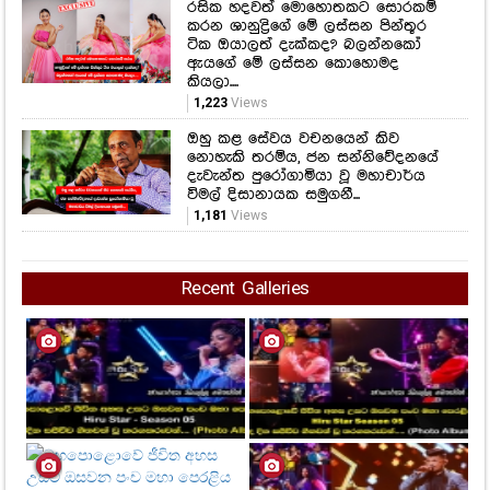
රසික හදවත් මොහොතකට සොරකම්
කරන ශානුද්‍රිගේ මේ ලස්සන පින්තූර
ටික ඔයාලත් දැක්කද? බලන්නකෝ
ඇයගේ මේ ලස්සන කොහොමද
කියලා....
1,223
Views
ඔහු කළ සේවය වචනයෙන් කිව
නොහැකි තරම්ය, ජන සන්නිවේදනයේ
දැවැන්ත පුරෝගාමියා වූ මහාචාර්ය
විමල් දිසානායක සමුගනී...
1,181
Views
Recent Galleries