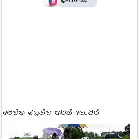
මෙන්න බලන්න තවත් ගොසිප්