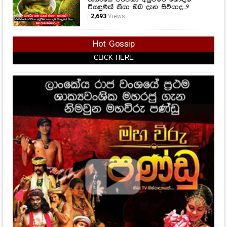
විසඳුමක් කියා ඔබ දැන සිටියාද...?
2,693
Views
Hot Gossip
CLICK HERE