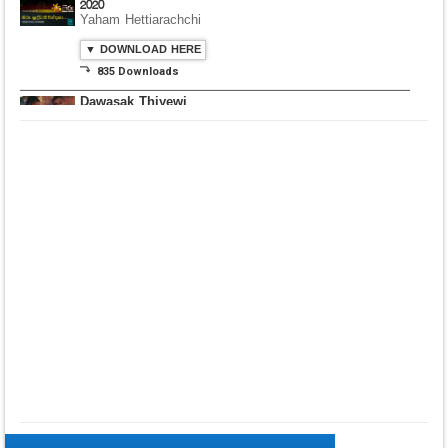
2020
Yaham Hettiarachchi
▼ DOWNLOAD HERE
⤵ 835 Downloads
Dawasak Thiyewi
Rana with AURA
▼ DOWNLOAD HERE
⤵ 586 Downloads
Lowama Ekalu Kala
Deshayak
Fredy Alex Silva
▼ DOWNLOAD HERE
⤵ 1,501 Downloads
Gedarata Wela Inna
Seeduwwa Sakura
▼ DOWNLOAD HERE
⤵ 1,309 Downloads
Hemin Sare Aa
Sulangak
Sanka Dineth