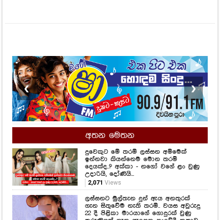
❮
❯
අතන මෙතන
දුවෙකුට මේ තරම් ලස්සන අම්මෙක්
ඉන්නවා කියන්නෙම මොන තරම්
දෙයක්ද..? අක්කා - නගෝ වගේ ළං වුණු
උදාරියි, දෝණියි...
2,071
Views
ලස්සනට මුල්තැන දුන් ඇය අනතුරක්
ගැන සිතුවේම නැති තරම්.. වයස අවුරුදු
22 දී පිළිකා මාරයාගේ ගොදුරක් වුණු