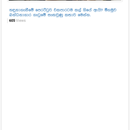
හඳුනාගැනීමේ පෙරට්ටුව එකපාරටම කල් ගියේ ඇයි? මීගමුව
අඩ
බන්ධනාගාර ගැටුමේ සැඟවුණු කතාව මෙන්න.
හො
නි
605
Views
ගත
81