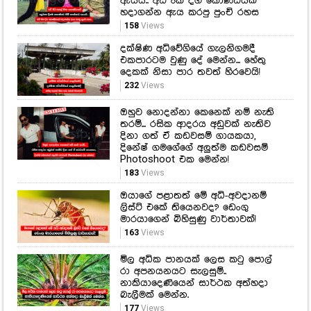
ඇයයි.. අඩි 8ක දිග කොණ්ඩයක්
හදාගන්න ඇය කරපු පුංචි රහස
158
Views
දක්ෂිණ අධිවේගියේ ගැලනිගමදී
එකපාරටම වුණු දේ මෙන්න... හේතු
දෙකක් නිසා පාර තවත් හිරවෙයි!
232
Views
ඔහුව නොදන්නා කෙනෙක් නම් නැති
තරම්... රසික ආදරය අඩුවක් නැතිව
දිනා ගත් ඒ කඩවසම් ගායකයා,
දිනේෂ් ගමගේගේ අලුත්ම කඩවසම්
Photoshoot එක මෙන්න!
183
Views
ඔයාගේ පළාතත් මේ අධි-අවදානම්
ලිස්ට් එකේ තියෙනවද? ඩෙංගු
මාරයාගෙන් බිහිසුණු වාර්තාවක්!
163
Views
මිල අධික පානයක් ලෙස කටු පොල්
රා අපනයනයට සැලසුම්..
නාකියාදෙණියෙන් සාර්ථක අත්හදා
බැලීමක් මෙන්න.
177
Views