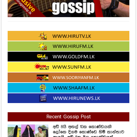
Recent Gossip Post
අඩි 8යි අඟල් 10ක කොණ්ඩයක්!
ලෝකෙ දිගම කොණ්ඩෙ හිමි කාන්තාව