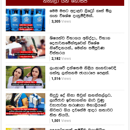
නැගලා යන ගොසිප්
මෙම මසට අදාළව ලිට්‍රෝ ගෑස් මිල
ගැන විශේෂ දැනුම්දීමක්..
3,305
Views
ශිෂ්‍යත්ව විභාගය අනිද්දා... විභාග
දෙපාර්තමේන්තුවෙන් විශේෂ
නිවේදනයක්... මෙන්න සම්පූර්ණ
විස්තරය
2,182
Views
ලංකාවේ දක්ෂතම නිළිය කැනඩාවෙදි
ගත්තු ලස්සනම ඡායාරූප පෙළක්.
1,516
Views
සිදුවූ දේ නිසා ඔවුන් කනස්සල්ලට..
ලැජ්ජාව ඉවසාගන්න බැරි වුණු
ව්‍යාපාරික තරුණයා මනාලියගේ
නිවසට ගිය දවසේම ආදර කතාවට
තිත තියයි..
1,501
Views