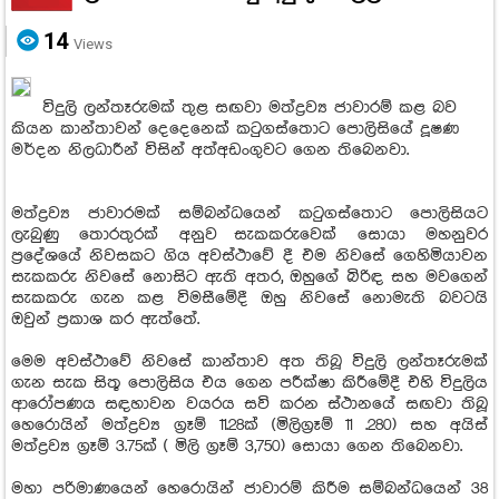
14
Views
විදුලි ලන්තෑරුමක් තුළ සඟවා මත්ද්‍රව්‍ය ජාවාරම් කළ බව
කියන කාන්තාවන් දෙදෙනෙක් කටුගස්තොට පොලිසියේ දූෂණ
මර්දන නිලධාරීන් විසින් අත්අඩංගුවට ගෙන තිබෙනවා.
මත්ද්‍රව්‍ය ජාවාරමක් සම්බන්ධයෙන් කටුගස්තොට පොලිසියට
ලැබුණු තොරතුරක් අනුව සැකකරුවෙක් සොයා මහනුවර
ප්‍රදේශයේ නිවසකට ගිය අවස්ථාවේ දී එම නිවසේ ගෙහිමියාවන
සැකකරු නිවසේ නොසිට ඇති අතර, ඔහුගේ බිරිඳ සහ මවගෙන්
සැකකරු ගැන කළ විමසීමේදී ඔහු නිවසේ නොමැති බවටයි
ඔවුන් ප්‍රකාශ කර ඇත්තේ.
මෙම අවස්ථාවේ නිවසේ කාන්තාව අත තිබූ විදුලි ලන්තෑරුමක්
ගැන සැක සිතූ පොලිසිය එය ගෙන පරීක්ෂා කිරීමේදී එහි විදුලිය
ආරෝපණය සඳහාවන වයරය සවි කරන ස්ථානයේ සඟවා තිබූ
හෙරොයින් මත්ද්‍රව්‍ය ග්‍රෑම් 11.28ක් (මිලිග්‍රෑම් 11 .280) සහ අයිස්
මත්ද්‍රව්‍ය ග්‍රෑම් 3.75ක් ( මිලි ග්‍රෑම් 3,750) සොයා ගෙන තිබෙනවා.
මහා පරිමාණයෙන් හෙරොයින් ජාවාරම් කිරීම සම්බන්ධයෙන් 38