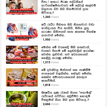
එපා...! ආහාර ජීරණ පද්ධතියේ
කාර්යක්ෂමතාවයට මේ දේවල් සෘජුවම
බලපාන බව ඔබ නිකමටවත් දැන
සිටියාද..?
1,340
Views
අධි රුධිර පීඩනය ඔබ හිතනවාට වඩා
හානිදායක විය හැකියි.. සිතිය යුතු
කාරණා කිහිපයක් ගැන ඇසෙන විශේෂ
කතාවක් මෙන්න..
1,950
Views
මෙන්න මේ වයසෙදි සීනි කෑවොත්,
වයසට ගියාම මේ ලෙඩවලින් ආරක්ෂා
වෙන්න පුළුවන්.. නව අධ්‍යයනයක්
හෙළිවූ කරුණු මෙන්න..
1,515
Views
මේ දවස්වල මත්පැන් සහ පැණිබීම
පානයෙන් වළකින්න.. හේතුව මෙන්න..
සෞඛ්‍ය අමාත්‍යාංශයෙන් අනතුරු
ඇඟවීමක්..
1,818
Views
ඖෂධීය ගුණ රැසක් තියන "පනාමල්"
රුධිරයේ පට්ටිකා අඩුවීමට හොඳම
විසඳුමක් කියා ඔබ දැන සිටියාද...?
2,666
Views