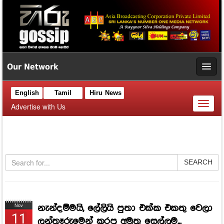
Our Network
English
Tamil
Hiru News
Toggl
Advertise with Us
naviga
SEARCH
නැන්දම්මයි, ලේලියි පුතා එක්ක එකතු වෙලා
Nov
11
ලන්තෑරුමෙන් කරපු අමුතු සෙල්ලම...