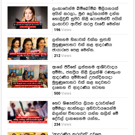
ලංකාවෙන්ම බිම්බෝම්බ මිලියනයක්
අයින් කරලා... මුළු ලෝකයක්ම දන්න
හොලිවුඩ් සුපිරි නිළි රොසමන්ඩ් පයික්
ලංකාවට ඇවිත් කරපු වැඩේ මෙන්න!
196
Views
ලස්සනම හිනාවක් එක්ක සුජානි
මුහුණුපොතට එක් කළ ආදරණීය
ඡායාරූප පෙළ මෙන්න.
212
Views
ඇගේ ජීවිතේ ලස්සනම ආශීර්වාදය
අම්මා... ජනප්‍රිය නිළි චූලක්ෂි රණතුංග
ආදරණීය අම්මාගේ උපන්දිනයදා
මුහුණුපොතට එක් කළ හදවතට
දැනෙන ඒ ආදරණිය සටහන
500
Views
හෙට ශිෂ්‍යත්වය ලියන දරුවන්ගේ
අම්මලා තාත්තලා අනිවාර්යයෙන්ම
බලන්න! විභාගයට යන්න කලින් මේ
දේවල් දැනගෙනම යන්න...
234
Views
"ආදරණීය තරුවක්" දවසෙ