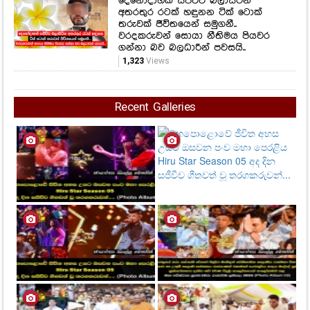
දෙනෝදාහක් සජීවීව බලාසිටින
අතරතුර රටක් හඳුනන ටික් ටොක්
තරුවක් ජීවිතයෙන් සමුගනී..
වරදකරුවන් සොයා නීතිමය පියවර
ගන්නා බව බලධාරීන් පවසයි..
1,323
Views
Recent Galleries