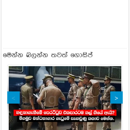
මෙන්න බලන්න තවත් ගොසිප්