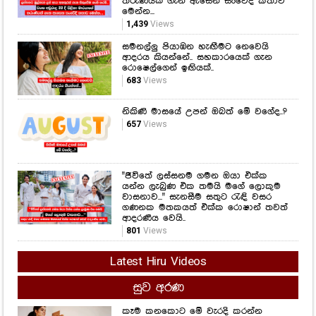
තරුණියක් ගැන ඇසෙන සංවේදී කතාව
මෙන්න...
1,439
Views
සමනල්ලු පියාඹන හැඟීමට නෙවෙයි
ආදරය කියන්නේ.. සහකාරයෙක් ගැන
රොෂෙල්ගෙන් ඉඟියක්..
683
Views
නිකිණි මාසයේ උපන් ඔබත් මේ වගේද..?
657
Views
"ජීවිතේ ලස්සනම ගමන ඔයා එක්ක
යන්න ලැබුණ එක තමයි මගේ ලොකුම
වාසනාව..." සැනසීම සතුට රැඳි වසර
ගණනක මතකයත් එක්ක රොෂාන් තවත්
ආදරණීය වෙයි..
801
Views
Latest Hiru Videos
සුව අරණ
කෑම කනකොට මේ වැරදි කරන්න