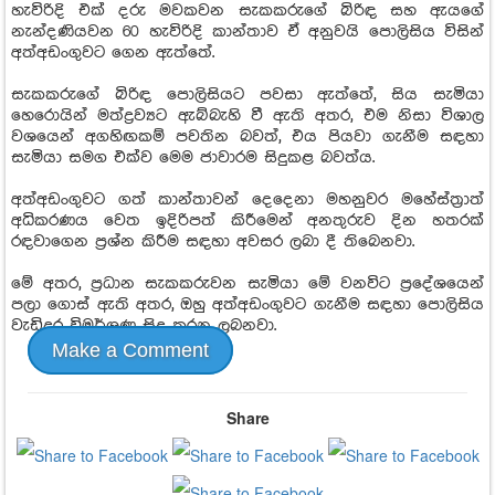
හැවිරිදි එක් දරු මවකවන සැකකරුගේ බිරිඳ සහ ඇයගේ
නැන්දණියවන 60 හැවිරිදි කාන්තාව ඒ අනුවයි පොලිසිය විසින්
අත්අඩංගුවට ගෙන ඇත්තේ.
සැකකරුගේ බිරිඳ පොලිසියට පවසා ඇත්තේ, සිය සැමියා
හෙරොයින් මත්ද්‍රව්‍යට ඇබ්බැහි වී ඇති අතර, එම නිසා විශාල
වශයෙන් අගහිඟකම් පවතින බවත්, එය පියවා ගැනීම සඳහා
සැමියා සමග එක්ව මෙම ජාවාරම සිදුකළ බවත්ය.
අත්අඩංගුවට ගත් කාන්තාවන් දෙදෙනා මහනුවර මහේස්ත්‍රාත්
අධිකරණය වෙත ඉදිරිපත් කිරීමෙන් අනතුරුව දින හතරක්
රඳවාගෙන ප්‍රශ්න කිරීම සඳහා අවසර ලබා දී තිබෙනවා.
මේ අතර, ප්‍රධාන සැකකරුවන සැමියා මේ වනවිට ප්‍රදේශයෙන්
පලා ගොස් ඇති අතර, ඔහු අත්අඩංගුවට ගැනීම සඳහා පොලිසිය
වැඩිදුර විමර්ශණ සිදු කරනු ලබනවා.
Make a Comment
Share