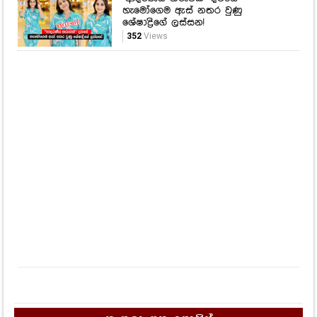
හැමෝගෙම ඇස් නතර වුණු
ශේෂාද්‍රිගේ ලස්සන!
352
Views