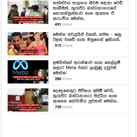
තත්ත්වය පාලනය කිරීම සඳහා වෙඩි
තැබීමක්.. කුරුවිට බන්ධනාගාරයේ
නොසන්සුන්තාව ගැන ඇසෙන ඒ
ආරංචිය මෙන්න..
491
Views
මෙන්න සර්ප්‍රයිස් එකක්.. සජිත - ශනූ
ඊළඟ වැඩේ ගැන ඔහුගෙන් ඉඟියක්..
515
Views
ළමයින්ගේ ආරක්ෂාව ගැන සෙල්ලම්
කළාට Meta එකට ලැබුණු දඩුවම
මෙන්න!
280
Views
දෙදෙනෙකුට ජීවිතය අහිමි වෙයි..
කුරුවිට බන්ධනාගාර සිද්ධිය ගැන
ඇසෙන සෝචනීය පුවතක් මෙන්න..
730
Views