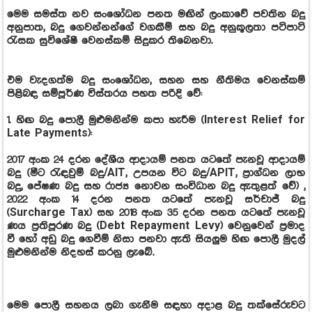
මෙම සමස්ත නව සංශෝධන පනත මඟින් ලංකාවේ පවතින බදු
අනුපාත, බදු ගෙවන්නන්ගේ වගකීම් සහ බදු අනුකූලතා පටිපාටි
රැසක සුවිශේෂී වෙනස්කම් සිදුකර තිබෙනවා.
එම වැදගත්ම බදු සංශෝධන, සහන සහ නීතිමය වෙනස්කම්
පිළිබඳ සම්පූර්ණ විස්තරය පහත පරිදි වේ:
1. හිඟ බදු පොලී මුළුමනින්ම කපා හැරීම (Interest Relief for
Late Payments):
2017 අංක 24 දරන දේශීය ආදායම් පනත යටතේ පැනවූ ආදායම්
බදු (මීට රැඳවුම් බදු/AIT, උපයන විට බදු/APIT, ප්‍රාග්ධන ලාභ
බදු, පේෂණ බදු සහ රාජ්‍ය නොවන සංවිධාන බදු ඇතුළත් වේ) ,
2022 අංක 14 දරන පනත යටතේ පැනවූ සර්චාජ් බදු
(Surcharge Tax) සහ 2018 අංක 35 දරන පනත යටතේ පැනවූ
ණය ප්‍රතිපූරණ බදු (Debt Repayment Levy) වෙනුවෙන් ප්‍රමාද
වී හෝ අඩු බදු ගෙවීම් නිසා පනවා ඇති සියලුම හිඟ පොලී මුදල්
මුළුමනින්ම නිදහස් කරනු ලැබේ.
මෙම පොලී සහනය ලබා ගැනීම සඳහා අදාළ බදු තක්සේරුවට