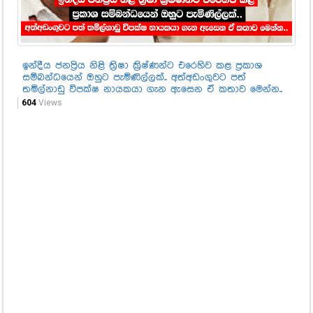
ඉන්දීය ජනප්‍රිය නිළි ත්‍රිෂා ක්‍රිෂ්ණන්ට එරෙහිව කළ ප්‍රකාශ
සම්බන්ධයෙන් ඔහුට පැමිණිල්ලක්.. අත්අඩංගුවට පත්
තමිල්නාඩු විපක්ෂ නායකයා ගැන ඇසෙන ඒ කතාව මෙන්න..
604
Views