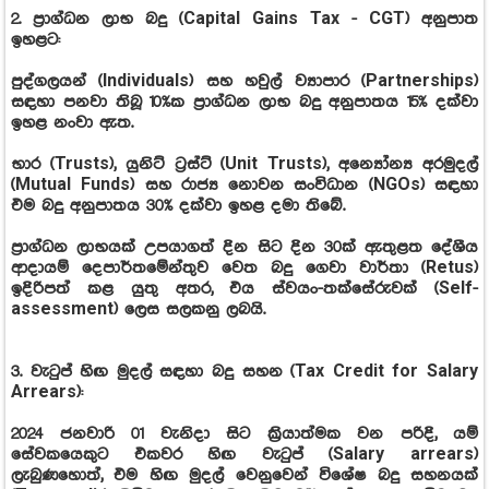
2. ප්‍රාග්ධන ලාභ බදු (Capital Gains Tax - CGT) අනුපාත
ඉහළට:
පුද්ගලයන් (Individuals) සහ හවුල් ව්‍යාපාර (Partnerships)
සඳහා පනවා තිබූ 10%ක ප්‍රාග්ධන ලාභ බදු අනුපාතය 15% දක්වා
ඉහළ නංවා ඇත.
භාර (Trusts), යුනිට් ට්‍රස්ට් (Unit Trusts), අන්‍යෝන්‍ය අරමුදල්
(Mutual Funds) සහ රාජ්‍ය නොවන සංවිධාන (NGOs) සඳහා
එම බදු අනුපාතය 30% දක්වා ඉහළ දමා තිබේ.
ප්‍රාග්ධන ලාභයක් උපයාගත් දින සිට දින 30ක් ඇතුළත දේශීය
ආදායම් දෙපාර්තමේන්තුව වෙත බදු ගෙවා වාර්තා (Retus)
ඉදිරිපත් කළ යුතු අතර, එය ස්වයං-තක්සේරුවක් (Self-
assessment) ලෙස සලකනු ලබයි.
3. වැටුප් හිඟ මුදල් සඳහා බදු සහන (Tax Credit for Salary
Arrears):
2024 ජනවාරි 01 වැනිදා සිට ක්‍රියාත්මක වන පරිදි, යම්
සේවකයෙකුට එකවර හිඟ වැටුප් (Salary arrears)
ලැබුණහොත්, එම හිඟ මුදල් වෙනුවෙන් විශේෂ බදු සහනයක්