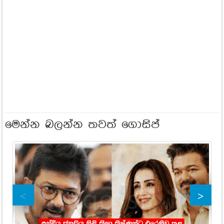
මෙන්න බලන්න තවත් ගොසිප්
ට්
වි
91