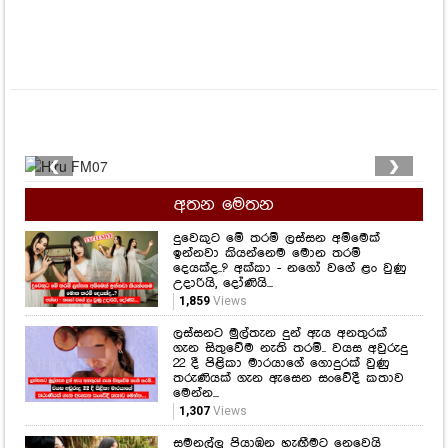
❮
❯
අතන මෙතන
දුවෙකුට මේ තරම් ලස්සන අම්මෙක්
ඉන්නවා කියන්නෙම මොන තරම්
දෙයක්ද..? අක්කා - නගෝ වගේ ළං වුණු
උදාරියි, දෝණියි...
1,859
Views
ලස්සනට මුල්තැන දුන් ඇය අනතුරක්
ගැන සිතුවේම නැති තරම්.. වයස අවුරුදු
22 දී පිළිකා මාරයාගේ ගොදුරක් වුණු
තරුණියක් ගැන ඇසෙන සංවේදී කතාව
මෙන්න...
1,307
Views
සමනල්ලු පියාඹන හැඟීමට නෙවෙයි