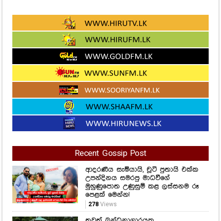
Recent Gossip Post
ආදරණීය සැමියායි, චූටි පුතායි එක්ක
උපන්දිනය සමරපු මාධවීගේ
මුහුණුපොත උණුසුම් කළ ලස්සනම රූ
පෙළක් මෙන්න!
278
Views
තවත් බන්ධනාගාරයක