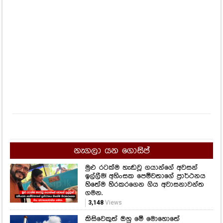
නැගලා යන ගොසිප්
මුළු රටක්ම හැඬවූ ගයාන්ගේ අවසන්
ඉල්ලීම! අහිංසක පෙම්වතාගේ ප්‍රාර්ථනය
හිතේම හිරකරගෙන ගිය අවාසනාවන්ත
ගමන.
3,148
Views
කිසිවෙකුත් ඔහු මේ මොහොතේ