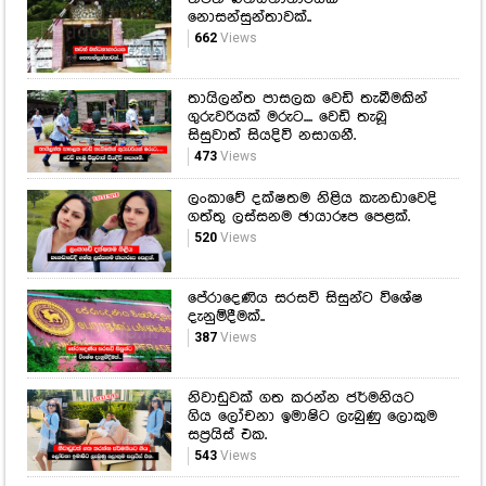
නොසන්සුන්තාවක්..
662
Views
තායිලන්ත පාසලක වෙඩි තැබීමකින්
ගුරුවරියක් මරුට.... වෙඩි තැබූ
සිසුවාත් සියදිවි නසාගනී.
473
Views
ලංකාවේ දක්ෂතම නිළිය කැනඩාවෙදි
ගත්තු ලස්සනම ඡායාරූප පෙළක්.
520
Views
පේරාදෙණිය සරසවි සිසුන්ට විශේෂ
දැනුම්දීමක්..
387
Views
නිවාඩුවක් ගත කරන්න ජර්මනියට
ගිය ලෝචනා ඉමාෂිට ලැබුණු ලොකුම
සප්‍රයිස් එක.
543
Views