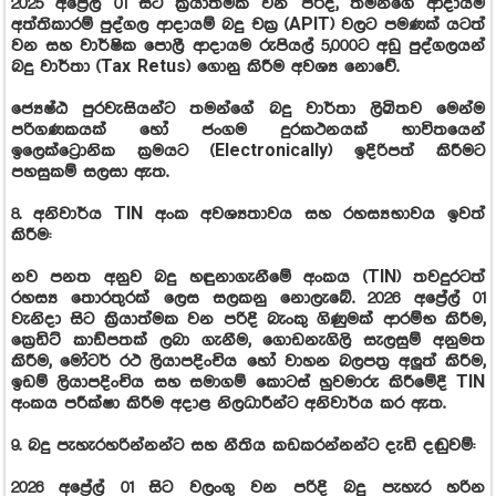
2025 අප්‍රේල් 01 සිට ක්‍රියාත්මක වන පරිදි, තමන්ගේ ආදායම
අත්තිකාරම් පුද්ගල ආදායම් බදු චක්‍ර​​​​​​​​​​​​​​ (APIT) වලට පමණක් යටත්
වන සහ වාර්ෂික පොලී ආදායම රුපියල් 5,000ට අඩු පුද්ගලයන්
බදු වාර්තා (Tax Retus) ගොනු කිරීම අවශ්‍ය නොවේ.
ජ්‍යෙෂ්ඨ පුරවැසියන්ට තමන්ගේ බදු වාර්තා ලිඛිතව මෙන්ම
පරිගණකයක් හෝ ජංගම දුරකථනයක් භාවිතයෙන්
ඉලෙක්ට්‍රොනික ක්‍රමයට (Electronically) ඉදිරිපත් කිරීමට
පහසුකම් සලසා ඇත.
8. අනිවාර්ය TIN අංක අවශ්‍යතාවය සහ රහස්‍යභාවය ඉවත්
කිරීම:
නව පනත අනුව බදු හඳුනාගැනීමේ අංකය (TIN) තවදුරටත්
රහස්‍ය තොරතුරක් ලෙස සලකනු නොලැබේ. 2026 අප්‍රේල් 01
වැනිදා සිට ක්‍රියාත්මක වන පරිදි බැංකු ගිණුමක් ආරම්භ කිරීම,
ක්‍රෙඩිට් කාඩ්පතක් ලබා ගැනීම, ගොඩනැගිලි සැලසුම් අනුමත
කිරීම, මෝටර් රථ ලියාපදිංචිය හෝ වාහන බලපත්‍ර අලුත් කිරීම,
ඉඩම් ලියාපදිංචිය සහ සමාගම් කොටස් හුවමාරු කිරීමේදී TIN
අංකය පරීක්ෂා කිරීම අදාළ නිලධාරීන්ට අනිවාර්ය කර ඇත.
9. බදු පැහැරහරින්නන්ට සහ නීතිය කඩකරන්නන්ට දැඩි දඬුවම්:
2026 අප්‍රේල් 01 සිට වලංගු වන පරිදි බදු පැහැර හරින