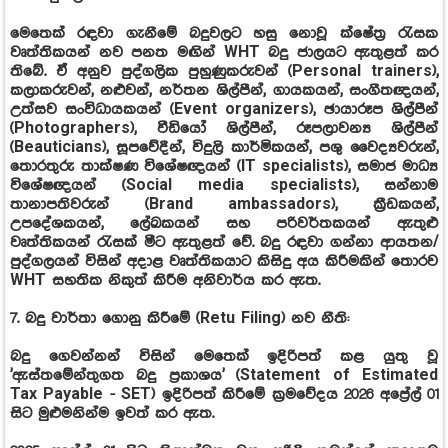
මෙතෙක් රඳවා ගැනීමේ බදුවලට හසු නොවූ ක්ෂේත්‍ර රැසක
වෘත්තිකයන් නව පනත මඟින් WHT බදු ජාලයට ඇතුළත් කර
තිබේ. ඒ අනුව පුද්ගලික පුහුණුකරුවන් (Personal trainers),
කලාකරුවන්, නළුවන්, නර්තන ශිල්පීන්, ගායකයන්, සංගීතඥයන්,
උත්සව සංවිධායකයන් (Event organizers), ඡායාරූප ශිල්පීන්
(Photographers), වීඩියෝ ශිල්පීන්, රූපලාවන්‍ය ශිල්පීන්
(Beauticians), සූපවේදීන්, විදුලි කාර්මිකයන්, පශු වෛද්‍යවරුන්,
තොරතුරු තාක්ෂණ විශේෂඥයන් (IT specialists), සමාජ මාධ්‍ය
විශේෂඥයන් (Social media specialists), සන්නාම
තානාපතිවරුන් (Brand ambassadors), ක්‍රීඩකයන්,
උපදේශකයන්, ලේඛකයන් සහ පරිවර්තකයන් ඇතුළු
වෘත්තිකයන් රැසක් මීට ඇතුළත් වේ. බදු රඳවා ගන්නා ආයතන/
පුද්ගලයන් විසින් අදාළ වෘත්තිකයාට කිසිදු අය කිරීමකින් තොරව
WHT සහතික නිකුත් කිරීම අනිවාර්ය කර ඇත.
7. බදු වාර්තා ගොනු කිරීමේ (Retu Filing) නව නීති:
බදු ගෙවන්නන් විසින් මෙතෙක් ඉදිරිපත් කළ යුතු වූ
'ඇස්තමේන්තුගත බදු ප්‍රකාශය' (Statement of Estimated
Tax Payable - SET) ඉදිරිපත් කිරීමේ ක්‍රමවේදය 2026 අප්‍රේල් 01
සිට මුළුමනින්ම ඉවත් කර ඇත.