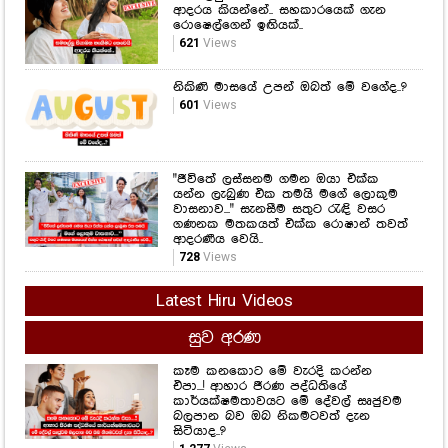
ආදරය කියන්නේ.. සහකාරයෙක් ගැන
රොෂෙල්ගෙන් ඉඟියක්..
621
Views
නිකිණි මාසයේ උපන් ඔබත් මේ වගේද..?
601
Views
"ජීවිතේ ලස්සනම ගමන ඔයා එක්ක
යන්න ලැබුණ එක තමයි මගේ ලොකුම
වාසනාව..." සැනසීම සතුට රැඳි වසර
ගණනක මතකයත් එක්ක රොෂාන් තවත්
ආදරණීය වෙයි..
728
Views
Latest Hiru Videos
සුව අරණ
කෑම කනකොට මේ වැරදි කරන්න
එපා...! ආහාර ජීරණ පද්ධතියේ
කාර්යක්ෂමතාවයට මේ දේවල් සෘජුවම
බලපාන බව ඔබ නිකමටවත් දැන
සිටියාද..?