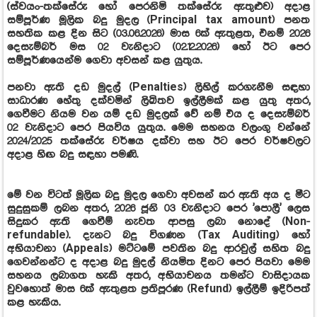
(ස්වයං-තක්සේරු හෝ පෙරනිමි තක්සේරු ඇතුළුව) අදාළ
සම්පූර්ණ මූලික බදු මුදල (Principal tax amount) පනත
සහතික කළ දින සිට (03.06.2026) මාස 6ක් ඇතුළත, එනම් 2026
දෙසැම්බර් මස 02 වැනිදාට (02.12.2026) හෝ ඊට පෙර
සම්පූර්ණයෙන්ම ගෙවා අවසන් කළ යුතුය.
පනවා ඇති දඩ මුදල් (Penalties) ලිහිල් කරගැනීම සඳහා
සාධාරණ හේතු දක්වමින් ලිඛිතව ඉල්ලීමක් කළ යුතු අතර,
ගෙවීමට නියම වන යම් දඩ මුදලක් වේ නම් එය ද දෙසැම්බර්
02 වැනිදාට පෙර පියවිය යුතුය. මෙම සහනය වලංගු වන්නේ
2024/2025 තක්සේරු වර්ෂය දක්වා සහ ඊට පෙර වර්ෂවලට
අදාළ හිඟ බදු සඳහා පමණි.
මේ වන විටත් මූලික බදු මුදල ගෙවා අවසන් කර ඇති අය ද මීට
සුදුසුකම් ලබන අතර, 2026 ජූනි 03 වැනිදාට පෙර 'පොලී' ලෙස
සිදුකර ඇති ගෙවීම් නැවත ආපසු ලබා නොදේ (Non-
refundable). දැනට බදු විගණන (Tax Auditing) හෝ
අභියාචනා (Appeals) මට්ටමේ පවතින බදු ආරවුල් සහිත බදු
ගෙවන්නන්ට ද අදාළ බදු මුදල් නියමිත දිනට පෙර පියවා මෙම
සහනය ලබාගත හැකි අතර, අභියාචනය තමන්ට වාසිදායක
වුවහොත් මාස 6ක් ඇතුළත ප්‍රතිපූරණ (Refund) ඉල්ලීම් ඉදිරිපත්
කළ හැකිය.