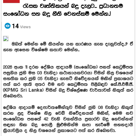
රැසක වෘත්තිකයන් බදු දැලට... ප්‍රධානතම
සංශෝධන සහ බදු නීති වෙනස්කම් මෙන්න..!
14
Views
ඔබත් මෙන්න මේ කියන්න යන කාරණය ගැන දැනුවත්ද..? ඒ
ගැන ඇසෙන විශේෂම කතාව මෙන්න..
2026 අංක 11 දරන දේශීය ආදායම් (සංශෝධන) පනත් කෙටුම්පත
පසුගිය ජූනි මස 03 වැනිදා කථානායකවරයා විසින් නිල වශයෙන්
සහතික කර ජූනි 05 වැනිදා ගැසට් නිවේදනයක් මඟින් ප්‍රකාශයට
පත් කර ඇති අතර එම නව කෙටුම්පත පිළිබඳව කේ.පී.එම්.ජී.
(KPMG Sri Lanka) විසින් බදු විශ්ලේෂණ වාර්තාවක් නිකුත් කර
තිබෙනවා.
දේශීය ආදායම් දෙපාර්තමේන්තුව විසින් ජූනි 08 වැනිදා නිකුත්
කරන ලද විශේෂ නිල වෙබ් නිවේදනයක් මඟින්, මෙම නව
සංශෝධන පනතේ 42 වැනි වගන්තිය ප්‍රකාරව බදු ගෙවන්නන්
සඳහා හිඟ බදු පොලී මුළුමනින්ම කපා හැරීමේ සහනදායී
ක්‍රියාවලිය ද නිල වශයෙන් ප්‍රකාශයට පත් කර තිබෙනවා.