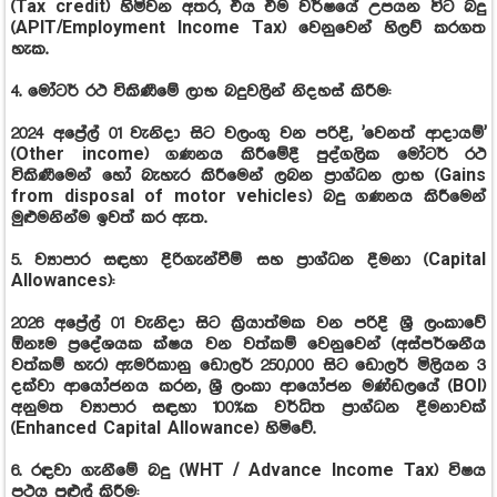
(Tax credit) හිමිවන අතර, එය එම වර්ෂයේ උපයන විට බදු
(APIT/Employment Income Tax) වෙනුවෙන් හිලව් කරගත
හැක.
4. මෝටර් රථ විකිණීමේ ලාභ බදුවලින් නිදහස් කිරීම:
2024 අප්‍රේල් 01 වැනිදා සිට වලංගු වන පරිදි, 'වෙනත් ආදායම්'
(Other income) ගණනය කිරීමේදී පුද්ගලික මෝටර් රථ
විකිණීමෙන් හෝ බැහැර කිරීමෙන් ලබන ප්‍රාග්ධන ලාභ (Gains
from disposal of motor vehicles) බදු ගණනය කිරීමෙන්
මුළුමනින්ම ඉවත් කර ඇත.
5. ව්‍යාපාර සඳහා දිරිගැන්වීම් සහ ප්‍රාග්ධන දීමනා (Capital
Allowances):
2026 අප්‍රේල් 01 වැනිදා සිට ක්‍රියාත්මක වන පරිදි ශ්‍රී ලංකාවේ
ඕනෑම ප්‍රදේශයක ක්ෂය වන වත්කම් වෙනුවෙන් (අස්පර්ශනීය
වත්කම් හැර) ඇමරිකානු ඩොලර් 250,000 සිට ඩොලර් මිලියන 3
දක්වා ආයෝජනය කරන, ශ්‍රී ලංකා ආයෝජන මණ්ඩලයේ (BOI)
අනුමත ව්‍යාපාර සඳහා 100%ක වර්ධිත ප්‍රාග්ධන දීමනාවක්
(Enhanced Capital Allowance) හිමිවේ.
6. රඳවා ගැනීමේ බදු (WHT / Advance Income Tax) විෂය
පථය පුළුල් කිරීම: