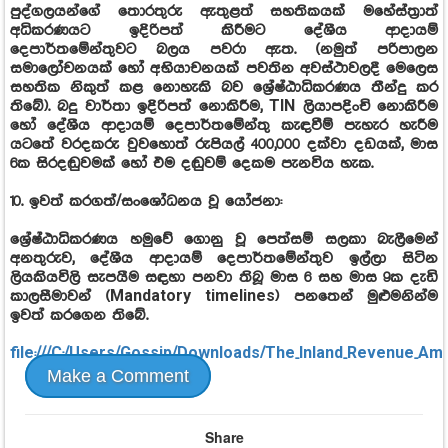
පුද්ගලයන්ගේ තොරතුරු ඇතුළත් සහතිකයක් මහේස්ත්‍රාත්
අධිකරණයට ඉදිරිපත් කිරීමට දේශීය ආදායම්
දෙපාර්තමේන්තුවට බලය පවරා ඇත. (නමුත් පරිපාලන
සමාලෝචනයක් හෝ අභියාචනයක් පවතින අවස්ථාවලදී මෙලෙස
සහතික නිකුත් කළ නොහැකි බව ශ්‍රේෂ්ඨාධිකරණය තීන්දු කර
තිබේ). බදු වාර්තා ඉදිරිපත් නොකිරීම, TIN ලියාපදිංචි නොකිරීම
හෝ දේශීය ආදායම් දෙපාර්තමේන්තු කැඳවීම් පැහැර හැරීම
යටතේ වරදකරු වුවහොත් රුපියල් 400,000 දක්වා දඩයක්, මාස
6ක සිරදඬුවමක් හෝ එම දඬුවම් දෙකම පැනවිය හැක.
10. ඉවත් කරගත්/සංශෝධනය වූ යෝජනා:
ශ්‍රේෂ්ඨාධිකරණය හමුවේ ගොනු වූ පෙත්සම් සලකා බැලීමෙන්
අනතුරුව, දේශීය ආදායම් දෙපාර්තමේන්තුව ඉල්ලා සිටින
ලියකියවිලි සැපයීම සඳහා පනවා තිබූ මාස 6 සහ මාස 9ක දැඩි
කාලසීමාවන් (Mandatory timelines) පනතෙන් මුළුමනින්ම
ඉවත් කරගෙන තිබේ.
file:///C:/Users/Gossip/Downloads/The_Inland_Revenue_Ame
Make a Comment
Share