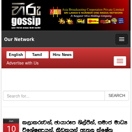
Our Network
English
Tamil
Hiru News
Toggl
Advertise with Us
naviga
SEARCH
කලාකරුවන්, ඡායාරූප ශිල්පීන්, සමාජ මාධ්‍ය
Jun
10
විශේෂඥයන්, ක්‍රීඩකයන් ඇතුලු ක්ෂේත්‍ර