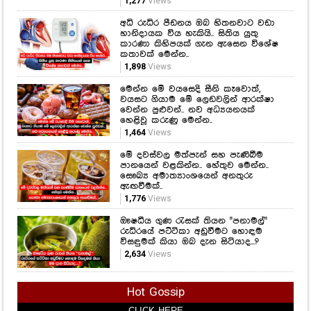
1,277
Views
අධි රුධිර පීඩනය ඔබ හිතනවාට වඩා
හානිදායක විය හැකියි.. සිතිය යුතු
කාරණා කිහිපයක් ගැන ඇසෙන විශේෂ
කතාවක් මෙන්න..
1,898
Views
මෙන්න මේ වයසෙදි සීනි කෑවොත්,
වයසට ගියාම මේ ලෙඩවලින් ආරක්ෂා
වෙන්න පුළුවන්.. නව අධ්‍යයනයක්
හෙළිවූ කරුණු මෙන්න..
1,464
Views
මේ දවස්වල මත්පැන් සහ පැණිබීම
පානයෙන් වළකින්න.. හේතුව මෙන්න..
සෞඛ්‍ය අමාත්‍යාංශයෙන් අනතුරු
ඇඟවීමක්..
1,776
Views
ඖෂධීය ගුණ රැසක් තියන "පනාමල්"
රුධිරයේ පට්ටිකා අඩුවීමට හොඳම
විසඳුමක් කියා ඔබ දැන සිටියාද...?
2,634
Views
Hot Gossip