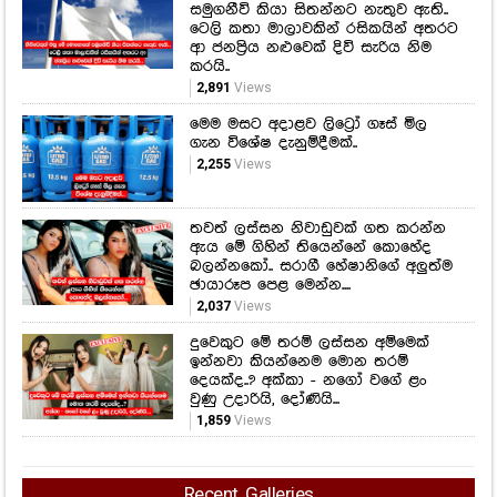
සමුගනීවි කියා සිතන්නට නැතුව ඇති..
ටෙලි කතා මාලාවකින් රසිකයින් අතරට
ආ ජනප්‍රිය නළුවෙක් දිවි සැරිය නිම
කරයි..
2,891
Views
මෙම මසට අදාළව ලිට්‍රෝ ගෑස් මිල
ගැන විශේෂ දැනුම්දීමක්..
2,255
Views
තවත් ලස්සන නිවාඩුවක් ගත කරන්න
ඇය මේ ගිහින් තියෙන්නේ කොහේද
බලන්නකෝ.. සරාගී හේෂානිගේ අලුත්ම
ඡායාරූප පෙළ මෙන්න....
2,037
Views
දුවෙකුට මේ තරම් ලස්සන අම්මෙක්
ඉන්නවා කියන්නෙම මොන තරම්
දෙයක්ද..? අක්කා - නගෝ වගේ ළං
වුණු උදාරියි, දෝණියි...
1,859
Views
Recent Galleries