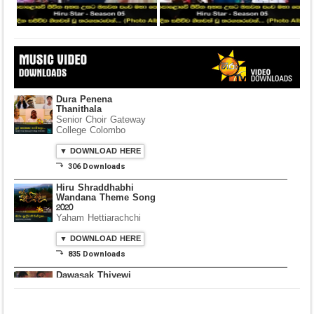
Dura Penena
Thanithala
Senior Choir Gateway
College Colombo
▼ DOWNLOAD HERE
⤵ 306 Downloads
Hiru Shraddhabhi
Wandana Theme Song
2020
Yaham Hettiarachchi
▼ DOWNLOAD HERE
⤵ 835 Downloads
Dawasak Thiyewi
Rana with AURA
▼ DOWNLOAD HERE