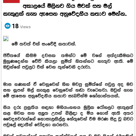
අකාලයේ මිලිනව ගිය මවක් සහ මල්
කැකුළක් ගැන ඇසෙන අනුවේදනීය කතාව මෙන්න..
18
Views
මේ තවත් එක් සංවේදී කතාවක්.
ජිවීතයේ කිසිම දවසක තමන්ට මේ වගේ අත්දැකීමකට
මුහුණදෙන්න වේවි කියලා සුමිත් හිතන්නට නැතුව ඇති. මේ
ඔවුන්ගේ පවුලට එක් වෙන තුන්වෙනි දරුවා.
මාස ගණනක් ඒ වෙනුවෙන් හීන මවපු සුමිත්ගේ පවුල අද මව
සහ නූපන් මල් කැකුළ වෙනුවෙන් හඬා වැටෙනවා. ඔවුන් ගැන
මේ ඇසෙන අනුවේදනීය කතාව සැබවින්ම ශෝකාන්තයක්..
සිය දරු ප්‍රසූතිය සඳහා මහියංගනය මුලික රෝහලට ඇතුළත්
කළ මවක සහ අලුත උපන් බිළිඳා ද මිය ගොස් ඇති අතර
වෛද්‍යවරුන්ගේ නොසැලකිල්ල හේතුවෙන් එම මරණ සිදු වූ බවට
පවුලේ ඥාතීන් චෝදනා කරනවා.