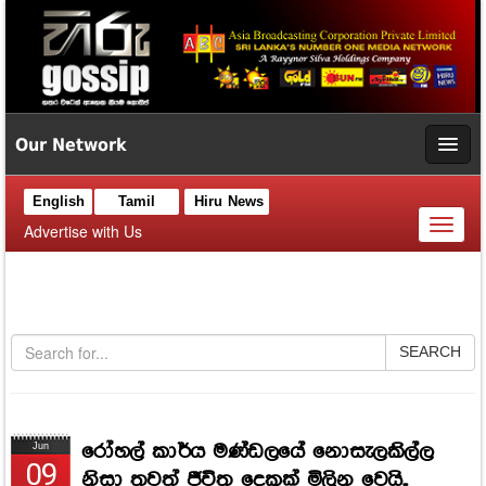
Our Network
English
Tamil
Hiru News
Toggl
Advertise with Us
naviga
SEARCH
රෝහල් කාර්ය මණ්ඩලයේ නොසැලකිල්ල
Jun
09
නිසා තවත් ජීවිත දෙකක් මිලින වෙයි..