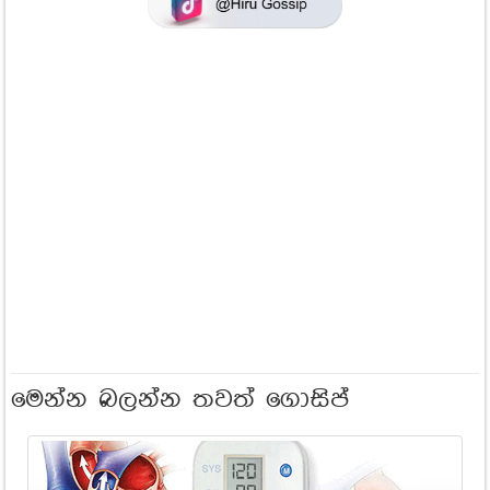
මෙන්න බලන්න තවත් ගොසිප්