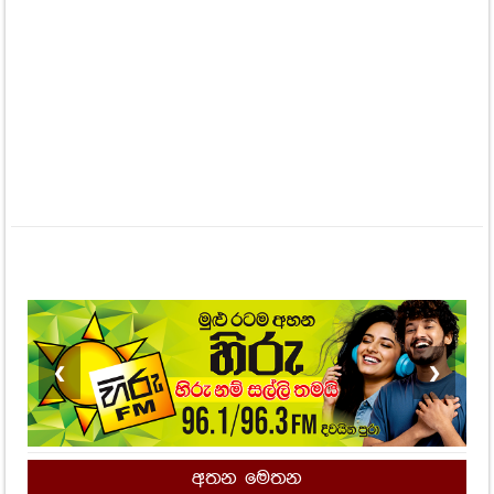
❮
❯
අතන මෙතන