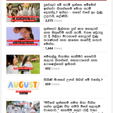
දුවෙකුට මේ තරම් ලස්සන අම්මෙක්
ඉන්නවා කියන්නෙම මොන තරම්
දෙයක්ද..? අක්කා - නගෝ වගේ ළං වුණු
උදාරියි, දෝණියි...
2,075
Views
ලස්සනට මුල්තැන දුන් ඇය අනතුරක්
ගැන සිතුවේම නැති තරම්.. වයස අවුරුදු
22 දී පිළිකා මාරයාගේ ගොදුරක් වුණු
තරුණියක් ගැන ඇසෙන සංවේදී කතාව
මෙන්න...
1,444
Views
සමනල්ලු පියාඹන හැඟීමට නෙවෙයි
ආදරය කියන්නේ.. සහකාරයෙක් ගැන
රොෂෙල්ගෙන් ඉඟියක්..
692
Views
නිකිණි මාසයේ උපන් ඔබත් මේ වගේද..?
659
Views
"ජීවිතේ ලස්සනම ගමන ඔයා එක්ක
යන්න ලැබුණ එක තමයි මගේ ලොකුම
වාසනාව..." සැනසීම සතුට රැඳි වසර