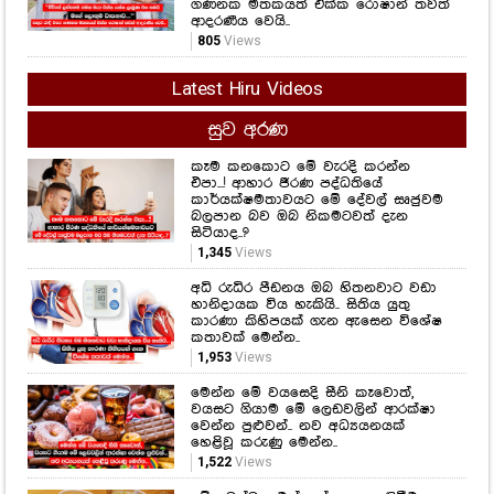
ගණනක මතකයත් එක්ක රොෂාන් තවත්
ආදරණීය වෙයි..
805
Views
Latest Hiru Videos
සුව අරණ
කෑම කනකොට මේ වැරදි කරන්න
එපා...! ආහාර ජීරණ පද්ධතියේ
කාර්යක්ෂමතාවයට මේ දේවල් සෘජුවම
බලපාන බව ඔබ නිකමටවත් දැන
සිටියාද..?
1,345
Views
අධි රුධිර පීඩනය ඔබ හිතනවාට වඩා
හානිදායක විය හැකියි.. සිතිය යුතු
කාරණා කිහිපයක් ගැන ඇසෙන විශේෂ
කතාවක් මෙන්න..
1,953
Views
මෙන්න මේ වයසෙදි සීනි කෑවොත්,
වයසට ගියාම මේ ලෙඩවලින් ආරක්ෂා
වෙන්න පුළුවන්.. නව අධ්‍යයනයක්
හෙළිවූ කරුණු මෙන්න..
1,522
Views