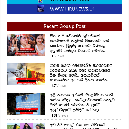
Recent Gossip Post
ඒක නම් වෙනස්ම ශුට් එකක්...
හැමෝගෙම හදවත් වසඟයට ගත්
සංජානා මුහුණු පොතට එක්කළ
අලුත්ම පින්තූර එකතුව මෙන්න..
1
Views
රාජ්‍ය සේවා නෙට්බෝල් තරගාවලිය
යාපනයට, 2026 මහා තරගාවලියේ
දින නියම වෙයි... අයැදුම්පත්
භාරගන්නා අවසන් දිනය මෙන්න
47
Views
අලි තර්ජන අස්සේ කිලෝමීටර් 28ක්
යන්න වෙලා... වෛද්‍යවරයෙක් නැතුව
වැසී යාමේ තර්ජනයට ලක්වූ
අනුරාධපුරේ ප්‍රසිද්ධ රෝහල
131
Views
අඩි 8යි අඟල් 10ක කොණ්ඩයක්!