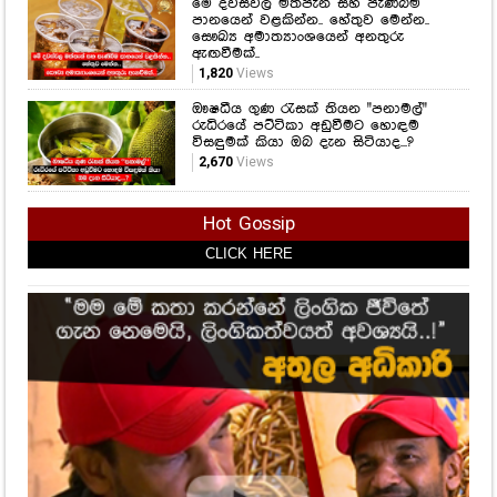
මේ දවස්වල මත්පැන් සහ පැණිබීම
පානයෙන් වළකින්න.. හේතුව මෙන්න..
සෞඛ්‍ය අමාත්‍යාංශයෙන් අනතුරු
ඇඟවීමක්..
1,820
Views
ඖෂධීය ගුණ රැසක් තියන "පනාමල්"
රුධිරයේ පට්ටිකා අඩුවීමට හොඳම
විසඳුමක් කියා ඔබ දැන සිටියාද...?
2,670
Views
Hot Gossip
CLICK HERE