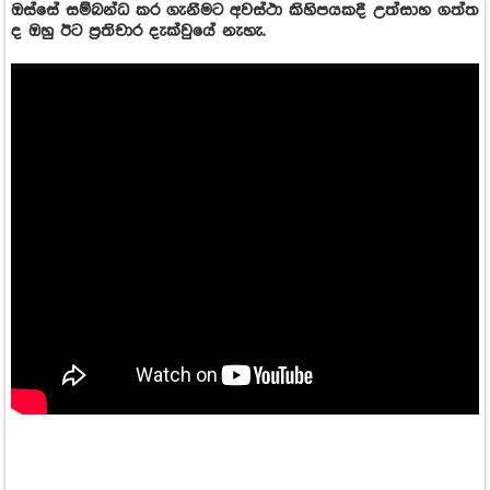
ඔස්සේ සම්බන්ධ කර ගැනීමට අවස්ථා කිහිපයකදී උත්සාහ ගත්ත
ද ඔහු ඊට ප්‍රතිචාර දැක්වුයේ නැහැ.