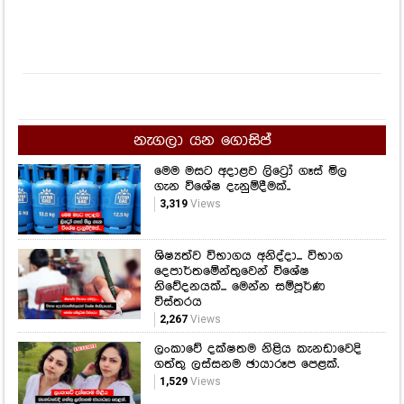
නැගලා යන ගොසිප්
මෙම මසට අදාළව ලිට්‍රෝ ගෑස් මිල
ගැන විශේෂ දැනුම්දීමක්..
3,319
Views
ශිෂ්‍යත්ව විභාගය අනිද්දා... විභාග
දෙපාර්තමේන්තුවෙන් විශේෂ
නිවේදනයක්... මෙන්න සම්පූර්ණ
විස්තරය
2,267
Views
ලංකාවේ දක්ෂතම නිළිය කැනඩාවෙදි
ගත්තු ලස්සනම ඡායාරූප පෙළක්.
1,529
Views