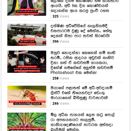
ලෝකෙ දිගම කොණ්ඩෙ හිමි කාන්තාව
ඇයයි.. අඩි 8ක දිග කොණ්ඩයක්
හදාගන්න ඇය කරපු පුංචි රහස
325
Views
දක්ෂිණ අධිවේගියේ ගැලනිගමදී
එකපාරටම වුණු දේ මෙන්න... හේතු
දෙකක් නිසා පාර තවත් හිරවෙයි!
396
Views
ඔහුව නොදන්නා කෙනෙක් නම් නැති
තරම්... රසික ආදරය අඩුවක් නැතිව
දිනා ගත් ඒ කඩවසම් ගායකයා,
දිනේෂ් ගමගේගේ අලුත්ම කඩවසම්
Photoshoot එක මෙන්න!
258
Views
ඔයාගේ පළාතත් මේ අධි-අවදානම්
ලිස්ට් එකේ තියෙනවද? ඩෙංගු
මාරයාගෙන් බිහිසුණු වාර්තාවක්!
246
Views
මිල අධික පානයක් ලෙස කටු පොල්
රා අපනයනයට සැලසුම්..
නාකියාදෙණියෙන් සාර්ථක අත්හදා
බැලීමක් මෙන්න.