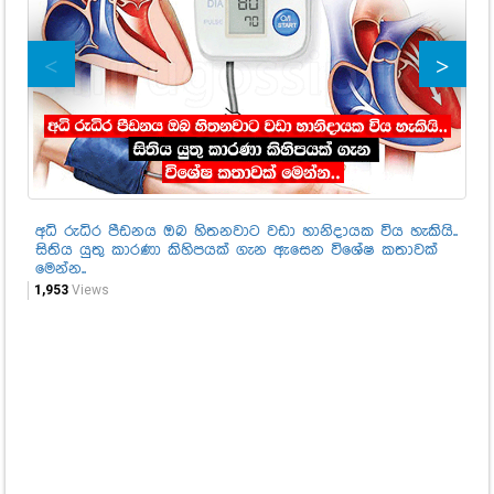
අධි රුධිර පීඩනය ඔබ හිතනවාට වඩා හානිදායක විය හැකියි..
ඔබ
සිතිය යුතු කාරණා කිහිපයක් ගැන ඇසෙන විශේෂ කතාවක්
සෞ
මෙන්න..
1,1
1,953
Views