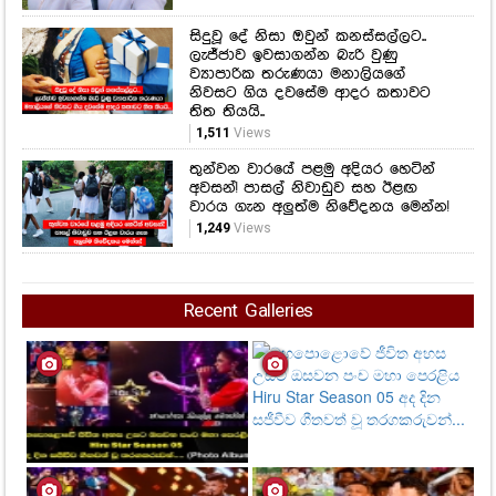
සිදුවූ දේ නිසා ඔවුන් කනස්සල්ලට..
ලැජ්ජාව ඉවසාගන්න බැරි වුණු
ව්‍යාපාරික තරුණයා මනාලියගේ
නිවසට ගිය දවසේම ආදර කතාවට
තිත තියයි..
1,511
Views
තුන්වන වාරයේ පළමු අදියර හෙටින්
අවසන්! පාසල් නිවාඩුව සහ ඊළඟ
වාරය ගැන අලුත්ම නිවේදනය මෙන්න!
1,249
Views
Recent Galleries