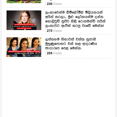
230
Views
ලංකාවෙන්ම බිම්බෝම්බ මිලියනයක්
අයින් කරලා... මුළු ලෝකයක්ම දන්න
හොලිවුඩ් සුපිරි නිළි රොසමන්ඩ් පයික්
ලංකාවට ඇවිත් කරපු වැඩේ මෙන්න!
273
Views
ලස්සනම හිනාවක් එක්ක සුජානි
මුහුණුපොතට එක් කළ ආදරණීය
ඡායාරූප පෙළ මෙන්න.
259
Views