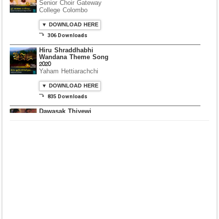
Senior Choir Gateway
College Colombo
▼ DOWNLOAD HERE
⤵ 306 Downloads
Hiru Shraddhabhi
Wandana Theme Song
2020
Yaham Hettiarachchi
▼ DOWNLOAD HERE
⤵ 835 Downloads
Dawasak Thiyewi
Rana with AURA
▼ DOWNLOAD HERE
⤵ 586 Downloads
Lowama Ekalu Kala
Deshayak
Fredy Alex Silva
▼ DOWNLOAD HERE
⤵ 1,501 Downloads
Gedarata Wela Inna