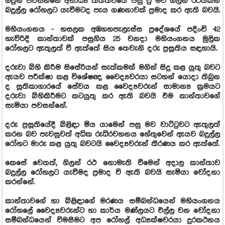
ඔවුන් පවසන්නේ අසාධ්‍ය තත්ත්වයේ පසු වු මව ගිලන් රථයකින්
බදුල්ල රෝහලට යැවීමටද පැය ගණනාවක් ප්‍රමාද කර ඇති බවයි.
මහියංගනය - හසලක අඹගහපැලැස්ස ප්‍රදේශයේ පදිංචි 42
හැවිරිදි කාන්තාවක් පසුගිය 25 වනදා මහියංගනය මුලික
රෝහලට ඇතුලත් වී ඇත්තේ සිය තෙවැනි දරු ප්‍රසූතිය සඳහායි.
දරුවා බිහි කිරීම සිසේරියන් සැත්කමක් මගින් සිදු කළ යුතු බවට
ඇයව පරීක්ෂා කළ විශේෂඥ වෛද්‍යවරයා සටහන් යොදා තිබුන
ද සූතිකාගාරයේ සේවය කළ වෛද්‍යවරුන් සාමාන්‍ය ක්‍රමයට
දරුවා බිහිකිරීමට කටයුතු කර ඇති බවයි එම කාන්තාවගේ
සැමියා පවසන්නේ.
දරු ප්‍රසූතියේදී බිළිඳා මිය යාමෙන් පසු මව වාට්ටුවට ඇතුලත්
කරන බව පැවසුවත් අධික රුධිරවහනය හේතුවෙන් ඇයව බදුල්ල
රෝහට මාරු කළ යුතු බවටයි වෛද්‍යවරුන් තීරණය කර ඇත්තේ.
කෙසේ වෙතත්, ගිලන් රථ නොමැති වීමෙන් අදාල කාන්තාව
බදුල්ල රෝහලට යැවීමද ප්‍රමාද වි ඇති බවයි සැමියා චෝදනා
කරන්නේ.
කාන්තාවගේ හා බිළිඳාගේ මරණය සම්බන්ධයෙන් මහියංගනය
රෝහලේ වෛද්‍යවරුන්ට හා කාර්ය මණ්ලයට එල්ල වන චෝදනා
සම්බන්ධයෙන් විමසීමට අප රෝහල් අධ්‍යක්ෂවරයා දුරකථනය