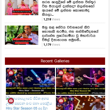
කරන ශානුද්‍රිගේ මේ ලස්සන පින්තූර
ටික ඔයාලත් දැක්කද? බලන්නකෝ
ඇයගේ මේ ලස්සන කොහොමද
කියලා....
1,218
Views
ඔහු කළ සේවය වචනයෙන් කිව
නොහැකි තරම්ය, ජන සන්නිවේදනයේ
දැවැන්ත පුරෝගාමියා වූ මහාචාර්ය
විමල් දිසානායක සමුගනී...
1,179
Views
Recent Galleries