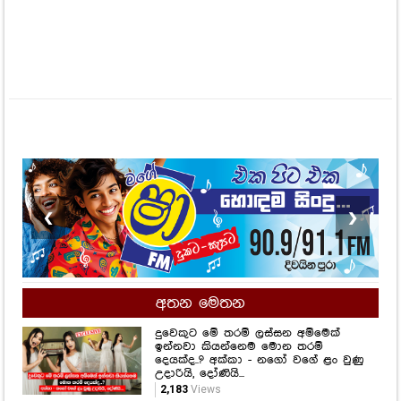
❮
❯
අතන මෙතන
දුවෙකුට මේ තරම් ලස්සන අම්මෙක්
ඉන්නවා කියන්නෙම මොන තරම්
දෙයක්ද..? අක්කා - නගෝ වගේ ළං වුණු
උදාරියි, දෝණියි...
2,183
Views