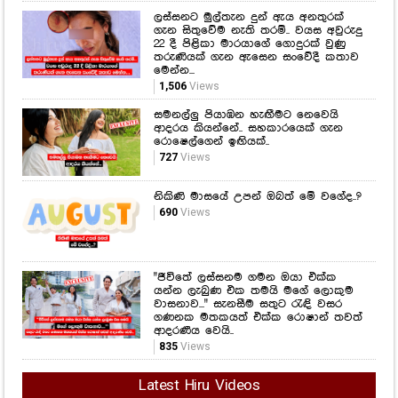
ලස්සනට මුල්තැන දුන් ඇය අනතුරක්
ගැන සිතුවේම නැති තරම්.. වයස අවුරුදු
22 දී පිළිකා මාරයාගේ ගොදුරක් වුණු
තරුණියක් ගැන ඇසෙන සංවේදී කතාව
මෙන්න...
1,506
Views
සමනල්ලු පියාඹන හැඟීමට නෙවෙයි
ආදරය කියන්නේ.. සහකාරයෙක් ගැන
රොෂෙල්ගෙන් ඉඟියක්..
727
Views
නිකිණි මාසයේ උපන් ඔබත් මේ වගේද..?
690
Views
"ජීවිතේ ලස්සනම ගමන ඔයා එක්ක
යන්න ලැබුණ එක තමයි මගේ ලොකුම
වාසනාව..." සැනසීම සතුට රැඳි වසර
ගණනක මතකයත් එක්ක රොෂාන් තවත්
ආදරණීය වෙයි..
835
Views
Latest Hiru Videos