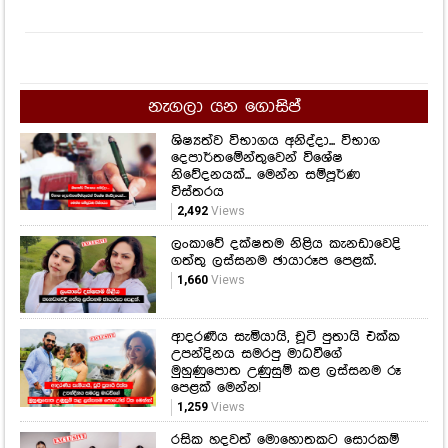
නැගලා යන ගොසිප්
ශිෂ්‍යත්ව විභාගය අනිද්දා... විභාග
දෙපාර්තමේන්තුවෙන් විශේෂ
නිවේදනයක්... මෙන්න සම්පූර්ණ
විස්තරය
2,492
Views
ලංකාවේ දක්ෂතම නිළිය කැනඩාවෙදි
ගත්තු ලස්සනම ඡායාරූප පෙළක්.
1,660
Views
ආදරණීය සැමියායි, චූටි පුතායි එක්ක
උපන්දිනය සමරපු මාධවීගේ
මුහුණුපොත උණුසුම් කළ ලස්සනම රූ
පෙළක් මෙන්න!
1,259
Views
රසික හදවත් මොහොතකට සොරකම්