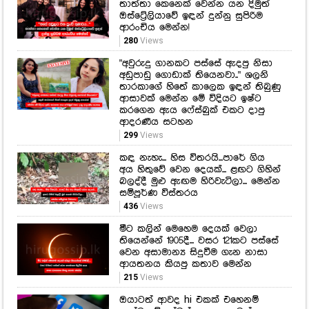
තාත්තා කෙනෙක් වෙන්න යන දිමුත්
ඔස්ට්‍රේලියාවේ ඉඳන් දුන්නු සුපිරිම
ආරංචිය මෙන්න!
280
Views
"අවුරුදු ගානකට පස්සේ ඇදපු නිසා
අඩුපාඩු ගොඩාක් තියෙනවා.." ශලනි
තාරකාගේ හිතේ කාලෙක ඉඳන් තිබුණු
ආසාවක් මෙන්න මේ විදියට ඉෂ්ට
කරගෙන ඇය ෆේස්බුක් එකට දාපු
ආදරණීය සටහන
299
Views
කඳ නැහැ... හිස විතරයි...පාරේ ගිය
අය හිතුවේ වෙන දෙයක්... ළඟට ගිහින්
බලද්දී මුළු ඇඟම හිරිවැටිලා... මෙන්න
සම්පූර්ණ විස්තරය
436
Views
මීට කලින් මෙහෙම දෙයක් වෙලා
තියෙන්නේ 1905දී... වසර 121කට පස්සේ
වෙන අසාමාන්‍ය සිදුවීම ගැන නාසා
ආයතනය කියපු කතාව මෙන්න
215
Views
ඔයාටත් ආවද hi එකක් එහෙනම්