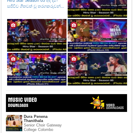
Dura Penena
Thanithala
Senior Choir Gateway
College Colombo