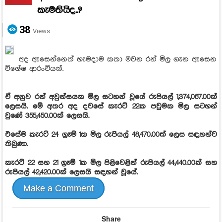
කැමතියිද..?
38
Views
අද ඇසෙන්නෙත් හැමදාම කතා මවන රන් මිල ගැන ඇසෙන
විශේෂ ආරංචියක්.
ඒ අනුව රන් අවුන්සයක මිල සටහන් වූයේ රුපියල් 1,374,067.00ක්
ලෙසයි. මේ අතර අද දවසේ කැරට් 22ක පවුමක මිල සටහන්
වුණේ 355,450.00ක් ලෙසයි.
එසේම කැරට් 24 ග්‍රෑම් 1ක මිල රුපියල් 48,470.00ක් ලෙස සඳහන්ව
තිබුණා.
කැරට් 22 සහ 21 ග්‍රෑම් 1ක මිල පිළිවෙළින් රුපියල් 44,440.00ක් සහ
රුපියල් 42,420.00ක් ලෙසයි සඳහන් වූයේ.
Make a Comment
Share