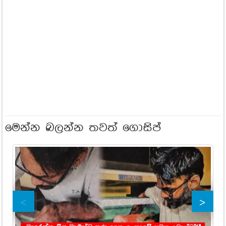
මෙන්න බලන්න තවත් ගොසිප්