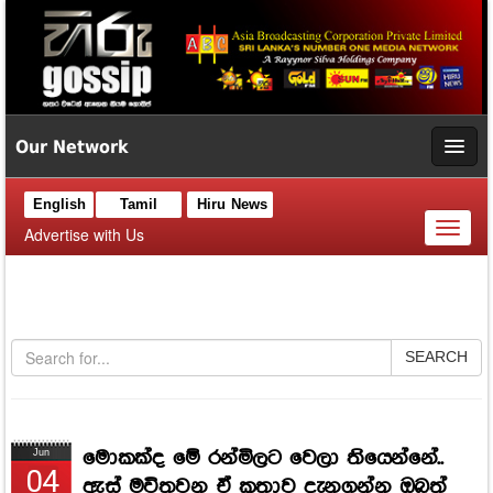
Our Network
English
Tamil
Hiru News
Toggl
Advertise with Us
naviga
SEARCH
මොකක්ද මේ රන්මිලට වෙලා තියෙන්නේ..
Jun
04
ඇස් මවිතවන ඒ කතාව දැනගන්න ඔබත්