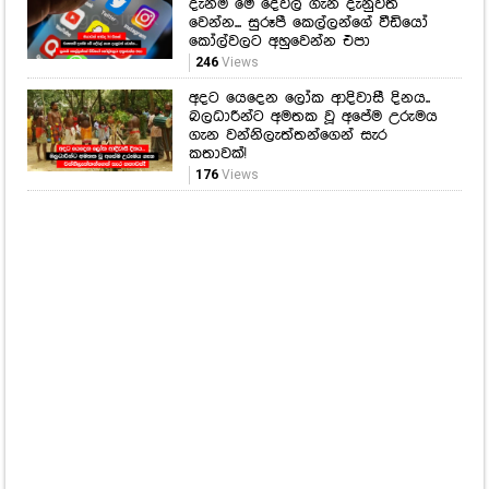
දැන්ම මේ දේවල් ගැන දැනුවත්
වෙන්න... සුරූපී කෙල්ලන්ගේ වීඩියෝ
කෝල්වලට අහුවෙන්න එපා
246
Views
අදට යෙදෙන ලෝක ආදිවාසී දිනය..
බලධාරීන්ට අමතක වූ අපේම උරුමය
ගැන වන්නිලැත්තන්ගෙන් සැර
කතාවක්!
176
Views