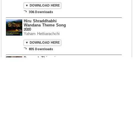
▼ DOWNLOAD HERE
⤵ 306 Downloads
Hiru Shraddhabhi
Wandana Theme Song
2020
Yaham Hettiarachchi
▼ DOWNLOAD HERE
⤵ 835 Downloads
Dawasak Thiyewi
Rana with AURA
▼ DOWNLOAD HERE
⤵ 586 Downloads
Lowama Ekalu Kala
Deshayak
Fredy Alex Silva
▼ DOWNLOAD HERE
⤵ 1,501 Downloads
Gedarata Wela Inna
Seeduwwa Sakura