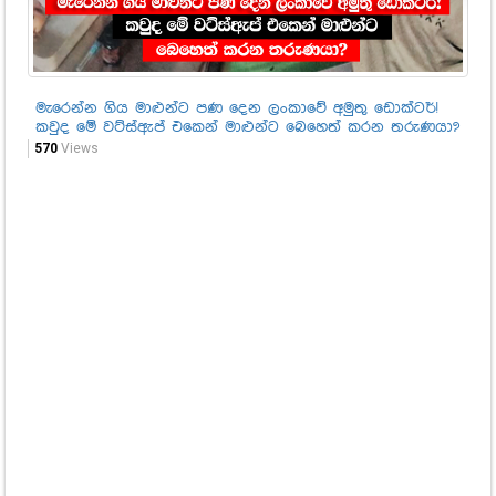
මැරෙන්න ගිය මාළුන්ට පණ දෙන ලංකාවේ අමුතු ඩොක්ටර්!
කල
කවුද මේ වට්ස්ඇප් එකෙන් මාළුන්ට බෙහෙත් කරන තරුණයා?
99
570
Views