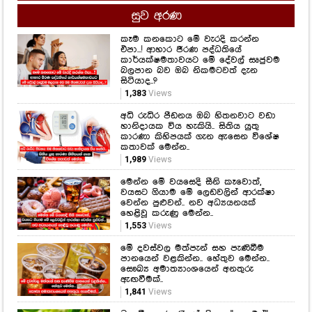
සුව අරණ
කෑම කනකොට මේ වැරදි කරන්න
එපා...! ආහාර ජීරණ පද්ධතියේ
කාර්යක්ෂමතාවයට මේ දේවල් සෘජුවම
බලපාන බව ඔබ නිකමටවත් දැන
සිටියාද..?
1,383
Views
අධි රුධිර පීඩනය ඔබ හිතනවාට වඩා
හානිදායක විය හැකියි.. සිතිය යුතු
කාරණා කිහිපයක් ගැන ඇසෙන විශේෂ
කතාවක් මෙන්න..
1,989
Views
මෙන්න මේ වයසෙදි සීනි කෑවොත්,
වයසට ගියාම මේ ලෙඩවලින් ආරක්ෂා
වෙන්න පුළුවන්.. නව අධ්‍යයනයක්
හෙළිවූ කරුණු මෙන්න..
1,553
Views
මේ දවස්වල මත්පැන් සහ පැණිබීම
පානයෙන් වළකින්න.. හේතුව මෙන්න..
සෞඛ්‍ය අමාත්‍යාංශයෙන් අනතුරු
ඇඟවීමක්..
1,841
Views