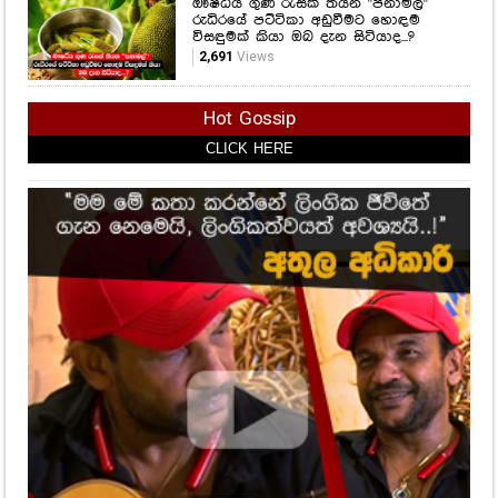
ඖෂධීය ගුණ රැසක් තියන "පනාමල්"
රුධිරයේ පට්ටිකා අඩුවීමට හොඳම
විසඳුමක් කියා ඔබ දැන සිටියාද...?
2,691
Views
Hot Gossip
CLICK HERE