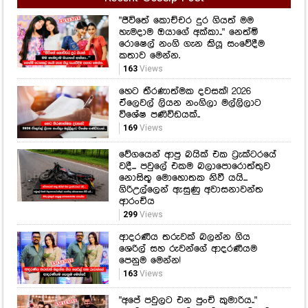
"ජීවිතේ කොච්චර දුර ගියත් මම
හැමදාම ඔයාගේ අක්කා.." නෙත්මි
රොෂෙල් නංගි ගැන කියූ සංවේදීම
කතාව මෙන්න.
163
Views
හෙට තීරණාත්මක දවසක්! 2026
ඒලෙවල් ලියන නංගිලා මල්ලිලාට
විශේෂ පණිවිඩයක්..
169
Views
වේගයෙන් ආපු බයික් එක ට්‍රැක්ටරයේ
වදී... පවුලේ එකම බලාපොරොත්තුව
නොසිතූ මොහොතක නිවී යයි...
ගිරිඋල්ලෙන් ඇසුණු අවාසනාවන්ත
ආරංචිය
299
Views
ආදරණීය තරුවක් බලන්න ගිය
ශෙරිල් සහ රුවන්ගේ ආදරණීයම
පෙනුම මෙන්න!
163
Views
"අපේ පවුලට එන පුංචි කුමාරිය.."