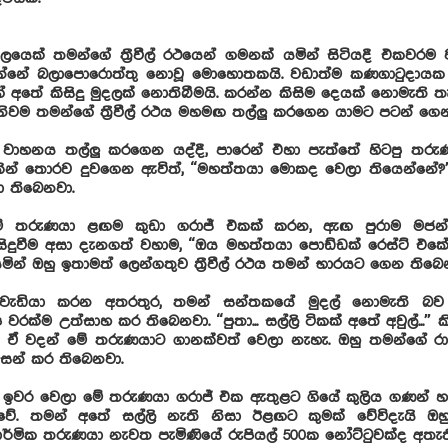
්ගලයෙක් තමන්ගේ ත්‍රීවීල් රථයෙන් ගමනක් යමින් සිටියදී එකවර
න්නේ බලාපොරොත්තු නොවූ මොහොතකයි. වඩාත්ම කණගාටුදායක
 අතේ කිසිදු මුදලක් නොතිබීමයි. කරන්න කිසිම දෙයක් නොමැති තැ
නිවම තමන්ගේ ත්‍රීවීල් රථය මහමඟ තල්ලු කරගෙන යාමට පටන් ගෙ
් වාහනය තල්ලු කරගෙන යද්දී, පාරෙන් එහා පැත්තේ හිටපු තරුණ
ීමකින් තොරව දුවගෙන ඇවිත්, “මහත්තයා මොකද වෙලා තියෙන්නේ?
 තිබෙනවා.
තරුණයා ළඟම කුඩා ගරාජ් එකක් කරන, ඇඟ පුරාම මජන්
 සිදුවීම අසා දැනගත් වහාම, “ඔය මහත්තයා පොඩ්ඩක් රෙස්ට් එක
ියමින් ඔහු ඉතාමත් ලෙන්ගතුව ත්‍රීවීල් රථය තමන් භාරයට ගෙන තිබෙ
්වැඩියා කරන අතරතුර, තමන් සන්තකයේ මුදල් නොමැති බ
ප වරක්ම උත්සාහ කර තිබෙනවා. “පුතා... සල්ලි ටිකක් අතේ අවුල්...”
ී, ඒ වදන් මේ තරුණයාට ගානක්වත් වෙලා නැහැ. ඔහු තමන්ගේ ර
සන් කර තිබෙනවා.
ඉවර වෙලා මේ තරුණයා ගරාජ් එක ඇතුළට ගියේ කුලිය ගණන් හද
ුවේ. තමන් අතේ සල්ලි නැති නිසා ඊළඟට කුමක් වේවිදැයි ඔහු
මික තරුණයා නැවත පැමිණියේ රුපියල් 500ක නෝට්ටුවක්ද අතැති