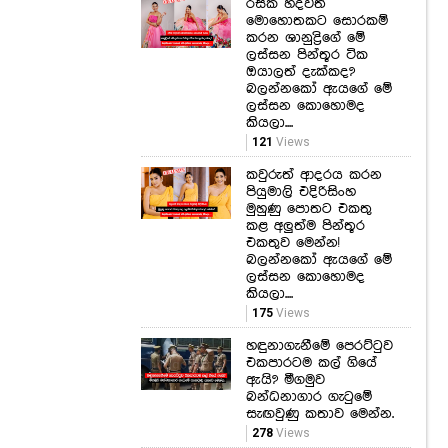
රසික හදවත්
මොහොතකට සොරකම්
කරන ශානුද්‍රිගේ මේ
ලස්සන පින්තූර ටික
ඔයාලත් දැක්කද?
බලන්නකෝ ඇයගේ මේ
ලස්සන කොහොමද
කියලා....
121
Views
කවුරුත් ආදරය කරන
පියුමාලි එදිරිසිංහ
මුහුණු පොතට එකතු
කළ අලුත්ම පින්තූර
එකතුව මෙන්න!
බලන්නකෝ ඇයගේ මේ
ලස්සන කොහොමද
කියලා....
175
Views
හඳුනාගැනීමේ පෙරට්ටුව
එකපාරටම කල් ගියේ
ඇයි? මීගමුව
බන්ධනාගාර ගැටුමේ
සැඟවුණු කතාව මෙන්න.
278
Views