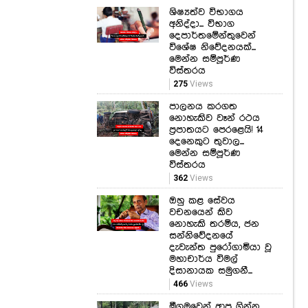
ශිෂ්‍යත්ව විභාගය
අනිද්දා... විභාග
දෙපාර්තමේන්තුවෙන්
විශේෂ නිවේදනයක්...
මෙන්න සම්පූර්ණ
විස්තරය
275
Views
පාලනය කරගත
නොහැකිව වෑන් රථය
ප්‍රපාතයට පෙරළෙයි! 14
දෙනෙකුට තුවාල...
මෙන්න සම්පූර්ණ
විස්තරය
362
Views
ඔහු කළ සේවය
වචනයෙන් කිව
නොහැකි තරම්ය, ජන
සන්නිවේදනයේ
දැවැන්ත පුරෝගාමියා වූ
මහාචාර්ය විමල්
දිසානායක සමුගනී...
466
Views
මීගමුවෙන් ආපු ගින්න