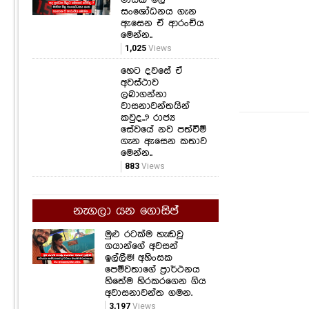
සංශෝධනය ගැන
ඇසෙන ඒ ආරංචිය
මෙන්න..
1,025
Views
හෙට දවසේ ඒ
අවස්ථාව
ලබාගන්නා
වාසනාවන්තයින්
කවුද..? රාජ්‍ය
සේවයේ නව පත්වීම්
ගැන ඇසෙන කතාව
මෙන්න..
883
Views
නැගලා යන ගොසිප්
මුළු රටක්ම හැඬවූ
ගයාන්ගේ අවසන්
ඉල්ලීම! අහිංසක
පෙම්වතාගේ ප්‍රාර්ථනය
හිතේම හිරකරගෙන ගිය
අවාසනාවන්ත ගමන.
3,197
Views