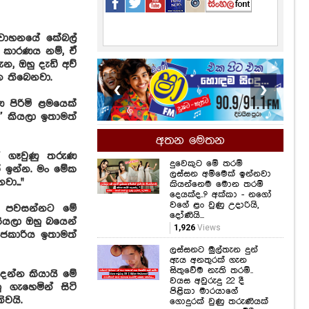
ම වාහනයේ කේබල්
 කාරණය නම්, ඒ
න, ඔහු දැඩි අව්
න තිබෙනවා.
❮
❯
 පිරිමි ළමයෙක්
” කියලා ඉතාමත්
අතන මෙතන
 ගෑවුණු තරුණ
දුවෙකුට මේ තරම්
ේ ඉන්න. මං මේක
ලස්සන අම්මෙක් ඉන්නවා
නවා.
.."
කියන්නෙම මොන තරම්
දෙයක්ද..? අක්කා - නගෝ
වගේ ළං වුණු උදාරියි,
ව පවසන්නට මේ
දෝණියි...
 කියලා ඔහු බයෙන්
1,926
Views
ාජකාරිය ඉතාමත්
ලස්සනට මුල්තැන දුන්
ඇය අනතුරක් ගැන
සිතුවේම නැති තරම්..
න්න කියායි මේ
වයස අවුරුදු 22 දී
 ගැහෙමින් සිටි
පිළිකා මාරයාගේ
වයි.
ගොදුරක් වුණු තරුණියක්