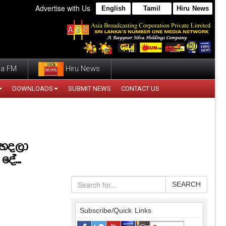
Advertise with Us
English
Tamil
Hiru News
a FM
Hiru News
DOWNLOADS
SUBMIT NEWS
CONTACT US
 හදලා
ේ...
SEARCH
Subscribe/Quick Links