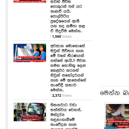
තවත් ජීවිත
පොකුරක් පස් යට
සැඟවී යයි..
පොල්පිටිය
ප්‍රදේශයෙන් ඇසී
යන හද කම්පා කළ
ඒ සිදුවීම මෙන්න..
1,560
Views
අවසාන මොහොතේ
ඔවුන් ජීවිතය ගැන
මේ වගේ තීරණයක්
ගත්තේ ඇයි..? ජීවන
ගමන නොසිතූ ලෙස
කෙළවර කරගත්
නිවුන් සහෝදරියන්
ගැන මේ ඇසෙන්නේ
සංවේදී කතාව
මෙන්න..
මෙන්න බ
2,372
Views
හිතනවාට වඩා
තත්ත්වය වෙනස්..
මත්ද්‍රව්‍ය
හඳුනාගැනීමේ
සංවේදක ගැන