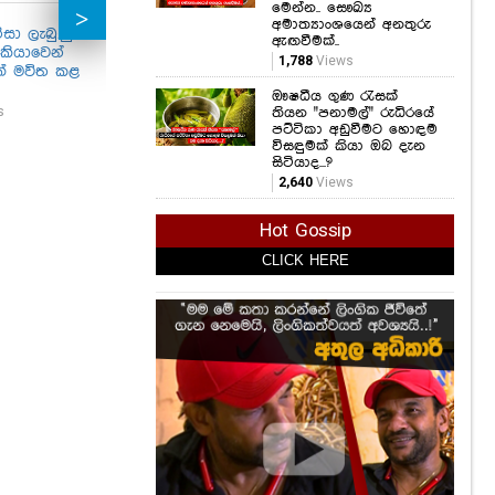
මෙන්න.. සෞඛ්‍ය
අමාත්‍යාංශයෙන් අනතුරු
සා ලැබුණු
මුළු රටක්ම හැඬවූ
අඩියටම වැටුණත් හිත
පෙර
ඇඟවීමක්..
ැකියාවෙන්
ගයාන්ගේ අවසන්
හයිය මිනිස්සු
ගම
1,788
Views
් මවිත කළ
ඉල්ලීම! අහිංසක
නැගිටිනවා කියන්න
වෙයි
පෙම්වතාගේ ප්‍රාර්ථනය
හොදම උදාහරණයක්
රන්
ඖෂධීය ගුණ රැසක්
හිතේම හිරකරගෙන
මේක.. දිට්වා
සමුග
s
තියන "පනාමල්" රුධිරයේ
ගිය අවාසනාවන්ත
කුණාටුවෙන් ගේම
පට්ටිකා අඩුවීමට හොඳම
1,22
ගමන.
නැතිවුණු නිමේෂ්,
විසඳුමක් කියා ඔබ දැන
සිටියාද...?
සුන්බුන් ගොඩ උඩ
3,197
Views
2,640
Views
ඉඳන් ගත්ත ඒ
සෙල්ෆිය සහ අද
ගත්ත සෙල්ෆිය
Hot Gossip
802
Views
CLICK HERE
CLICK HERE