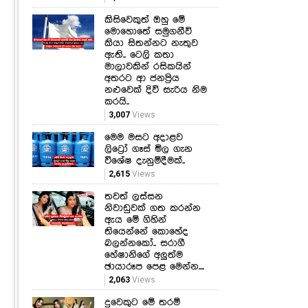
කිසිවෙකුත් ඔහු මේ
මොහොතේ සමුගනීවි
කියා සිතන්නට නැතුව
ඇති.. ටෙලි කතා
මාලාවකින් රසිකයින්
අතරට ආ ජනප්‍රිය
නළුවෙක් දිවි සැරිය නිම
කරයි..
3,007
Views
මෙම මසට අදාළව
ලිට්‍රෝ ගෑස් මිල ගැන
විශේෂ දැනුම්දීමක්..
2,615
Views
තවත් ලස්සන
නිවාඩුවක් ගත කරන්න
ඇය මේ ගිහින්
තියෙන්නේ කොහේද
බලන්නකෝ.. සරාගී
හේෂානිගේ අලුත්ම
ඡායාරූප පෙළ මෙන්න....
2,063
Views
දුවෙකුට මේ තරම්