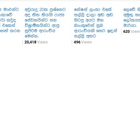
ය මාළුන්ට
අවුරුදු 20ක ප්‍රශ්නෙට
නේෂන් ලංකා එකේ
ලෙඩේ නි
ංකාවේ
අද තිත තියයි! රාජ්‍ය
සල්ලි දාලා අඬ අඬ
අමුතු හ
ර්! කවුද
සේවකයින්ට සහ
හිටපු අයට මහ
ලෝකයක
් එකෙන්
විශ්‍රාමිකයින්ට ආපු
බැංකුවෙන් සුබ
මාරියා.
ෙහෙත් කරන
සුපිරිම ආරංචිය
ආරංචියක්! හෙට ඉඳන්
620
View
මෙන්න.
සල්ලි අතට
20,418
Views
496
Views