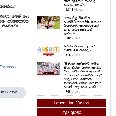
ගැන ඇසෙන සංවේදී
කතාව මෙන්න...
ගන්න...”
1,348
Views
බෙනවා. තමන් කළ
සමනල්ලු පියාඹන
සහ අවශ්‍යතාවය
හැඟීමට නෙවෙයි ආදරය
කියන්නේ.. සහකාරයෙක්
 තිබෙනවා.
ගැන රොෂෙල්ගෙන්
ඉඟියක්..
632
Views
නිකිණි මාසයේ උපන්
ඔබත් මේ වගේද..?
615
Views
"ජීවිතේ ලස්සනම ගමන
ඔයා එක්ක යන්න ලැබුණ
එක තමයි මගේ ලොකුම
වාසනාව..." සැනසීම සතුට
රැඳි වසර ගණනක
මතකයත් එක්ක රොෂාන්
තවත් ආදරණීය වෙයි..
748
Views
Latest Hiru Videos
සුව අරණ