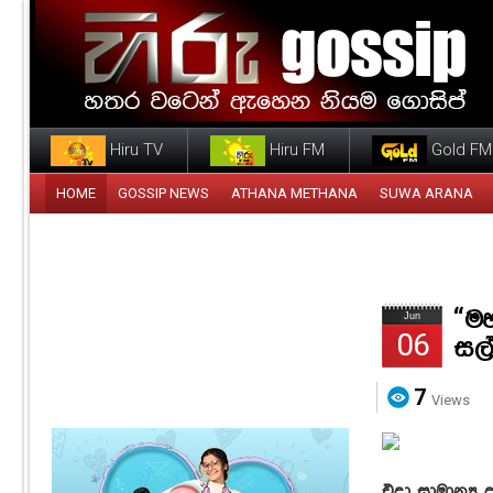
Hiru TV
Hiru FM
Gold FM
HOME
GOSSIP NEWS
ATHANA METHANA
SUWA ARANA
“ම
Jun
06
සල්
7
Views
එදා සාමාන්‍ය 