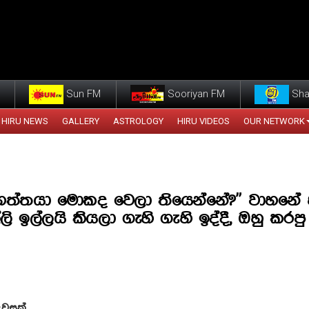
Sun FM
Sooriyan FM
Sha
HIRU NEWS
GALLERY
ASTROLOGY
HIRU VIDEOS
OUR NETWORK
හත්තයා මොකද වෙලා තියෙන්නේ?” වාහනේ
ලි ඉල්ලයි කියලා ගැහි ගැහි ඉද්දී, ඔහු කරපු ද
දවසක්.