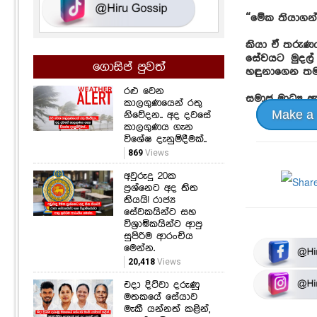
“මේක තියාගන්
කියා ඒ තරුණය
සේවයට මුදල්
ගොසිප් පුවත්
හඳුනාගෙන තමන
රළු වෙන
සමාජ මාධ්‍ය ඇ
කාලගුණයෙන් රතු
Make a
නිවේදන.. අද දවසේ
කාලගුණය ගැන
විශේෂ දැනුම්දීමක්..
869
Views
අවුරුදු 20ක
ප්‍රශ්නෙට අද තිත
තියයි! රාජ්‍ය
සේවකයින්ට සහ
විශ්‍රාමිකයින්ට ආපු
සුපිරිම ආරංචිය
මෙන්න.
20,418
Views
එදා දිට්වා දරුණු
මතකයේ සේයාව
මැකී යන්නත් කළින්,