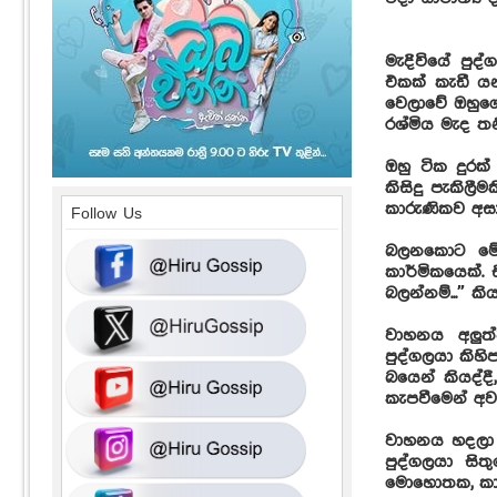
මැදිවියේ පුද
එකක් කැඩී ය
වෙලාවේ ඔහුගේ
රශ්මිය මැද ත
ඔහු ටික දුරක
කිසිදු පැකිල
කාරුණිකව අසා
Follow Us
බලනකොට මේ 
කාර්මිකයෙක්.
බලන්නම්...” ක
වාහනය අලුත
පුද්ගලයා කිහි
බයෙන් කියද්ද
කැපවීමෙන් අව
වාහනය හදලා 
පුද්ගලයා සිත
මොහොතක, කාර්