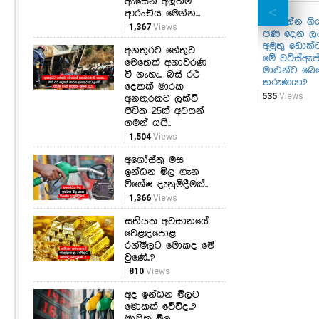
ඇසෙන අලුත්ම
ආරංචිය මෙන්න...
මැරෙන්න ගි
1,367
Views
පණ දෙන ල
අමුතු ඩොක්ට
අනතුරට හේතුව
මේ වට්ස්ඇප
මෙතෙක් අනාවරණ
මාළුන්ට බ
වී නැහැ.. බස් රථ
තරුණයා?
දෙකක් මාරක
535
Views
අනතුරකට ලක්වී
ජීවිත 25ක් අවසන්
ගමන් යයි..
1,504
Views
අගෝස්තු මස
ඉන්ධන මිල ගැන
විශේෂ දැනුම්දීමක්..
1,366
Views
සතියක අවසානයේ
වෙළඳපොළ
රන්මිලට මොකද මේ
වුණේ..?
810
Views
අද ඉන්ධන මිලට
මොකක් වේවිද..?
මාසික මිල