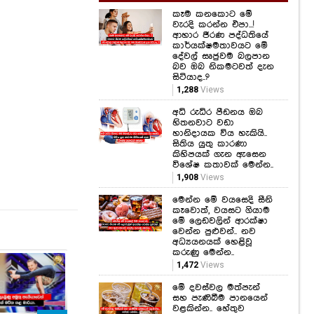
කෑම කනකොට මේ
වැරදි කරන්න එපා...!
ආහාර ජීරණ පද්ධතියේ
කාර්යක්ෂමතාවයට මේ
දේවල් සෘජුවම බලපාන
බව ඔබ නිකමටවත් දැන
සිටියාද..?
1,288
Views
අධි රුධිර පීඩනය ඔබ
හිතනවාට වඩා
හානිදායක විය හැකියි..
සිතිය යුතු කාරණා
කිහිපයක් ගැන ඇසෙන
විශේෂ කතාවක් මෙන්න..
1,908
Views
මෙන්න මේ වයසෙදි සීනි
කෑවොත්, වයසට ගියාම
මේ ලෙඩවලින් ආරක්ෂා
වෙන්න පුළුවන්.. නව
අධ්‍යයනයක් හෙළිවූ
කරුණු මෙන්න..
1,472
Views
මේ දවස්වල මත්පැන්
සහ පැණිබීම පානයෙන්
වළකින්න.. හේතුව