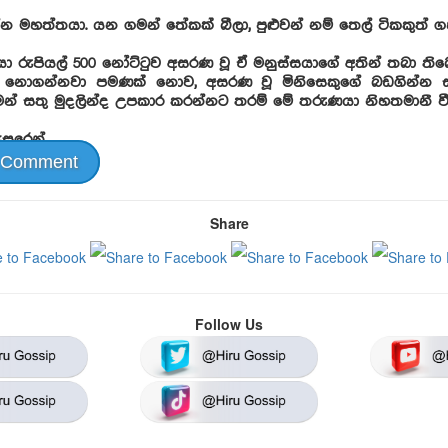
න මහත්තයා. යන ගමන් තේකක් බීලා, පුළුවන් නම් තෙල් ටිකකුත් ගහ
ා රුපියල් 500 නෝට්ටුව අසරණ වූ ඒ මනුස්සයාගේ අතින් තබා ති
 නොගන්නවා පමණක් නොව, අසරණ වූ මිනිසෙකුගේ බඩගින්න 
් සතු මුදලින්ද උපකාර කරන්නට තරම් මේ තරුණයා නිහතමානී වී
සුරෙන්
 Comment
Share
Follow Us