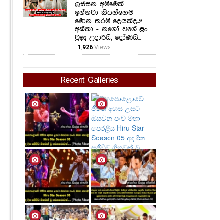
ලස්සන අම්මෙක්
ඉන්නවා කියන්නෙම
මොන තරම් දෙයක්ද..?
අක්කා - නගෝ වගේ ළං
වුණු උදාරියි, දෝණියි...
1,926
Views
Recent Galleries