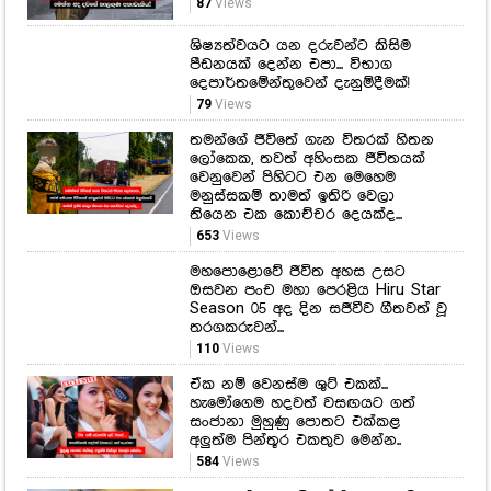
87
Views
ශිෂ්‍යත්වයට යන දරුවන්ට කිසිම
පීඩනයක් දෙන්න එපා... විභාග
දෙපාර්තමේන්තුවෙන් දැනුම්දීමක්!
79
Views
තමන්ගේ ජීවිතේ ගැන විතරක් හිතන
ලෝකෙක, තවත් අහිංසක ජීවිතයක්
වෙනුවෙන් පිහිටට එන මෙහෙම
මනුස්සකම් තාමත් ඉතිරි වෙලා
තියෙන එක කොච්චර දෙයක්ද...
653
Views
මහපොළොවේ ජීවිත අහස උසට
ඔසවන පංච මහා පෙරළිය Hiru Star
Season 05 අද දින සජීවීව ගීතවත් වූ
තරගකරුවන්...
110
Views
ඒක නම් වෙනස්ම ශුට් එකක්...
හැමෝගෙම හදවත් වසඟයට ගත්
සංජානා මුහුණු පොතට එක්කළ
අලුත්ම පින්තූර එකතුව මෙන්න..
584
Views