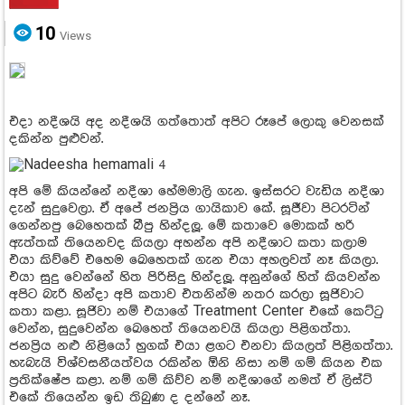
10
Views
එදා නදීශයි අද නදීශයි ගත්තොත් අපිට රූපේ ලොකු වෙනසක්
දකින්න පුළුවන්.
අපි මේ කියන්නේ නදීශා හේමමාලි ගැන. ඉස්සරට වැඩිය නදීශා
දැන් සුදුවෙලා. ඒ අපේ ජනප්‍රිය ගායිකාව කේ. සූජීවා පිටරටින්
ගෙන්නපු බෙහෙතක් බීපු හින්දලූ. මේ කතාවෙ මොකක් හරි
ඇත්තක් තියෙනවද කියලා අහන්න අපි නදීශාට කතා කලාම
එයා කිව්වේ එහෙම ඛෙහෙතක් ගැන එයා අහලවත් නෑ කියලා.
එයා සුදු වෙන්නේ හිත පිරිසිදු හින්දලූ. අනුන්ගේ හිත් කියවන්න
අපිට බැරි හින්දා අපි කතාව එතනින්ම නතර කරලා සූජිවාට
කතා කළා. සූජිවා නම් එයාගේ Treatment Center එකේ කෙට්ටු
වෙන්න, සුදුවෙන්න ඛෙහෙත් තියෙනවයි කියලා පිළිගත්තා.
ජනප්‍රිය නළු නිළියෝ හුගක් එයා ළගට එනවා කියලත් පිළිගත්තා.
හැබැයි විශ්වසනීයත්වය රකින්න ඕනි නිසා නම් ගම් කියන එක
ප්‍රතික්ෂේප කළා. නම් ගම් කිව්ව නම් නදීශාගේ නමත් ඒ ලිස්ට්
එකේ තියෙන්න ඉඩ තිබුණ ද දන්නේ නෑ.