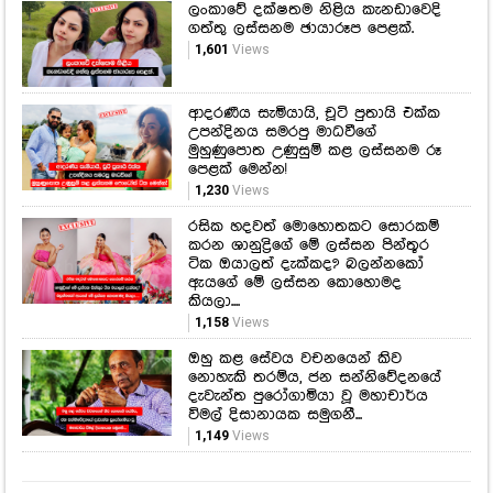
ලංකාවේ දක්ෂතම නිළිය කැනඩාවෙදි
ගත්තු ලස්සනම ඡායාරූප පෙළක්.
1,601
Views
ආදරණීය සැමියායි, චූටි පුතායි එක්ක
උපන්දිනය සමරපු මාධවීගේ
මුහුණුපොත උණුසුම් කළ ලස්සනම රූ
පෙළක් මෙන්න!
1,230
Views
රසික හදවත් මොහොතකට සොරකම්
කරන ශානුද්‍රිගේ මේ ලස්සන පින්තූර
ටික ඔයාලත් දැක්කද? බලන්නකෝ
ඇයගේ මේ ලස්සන කොහොමද
කියලා....
1,158
Views
ඔහු කළ සේවය වචනයෙන් කිව
නොහැකි තරම්ය, ජන සන්නිවේදනයේ
දැවැන්ත පුරෝගාමියා වූ මහාචාර්ය
විමල් දිසානායක සමුගනී...
1,149
Views