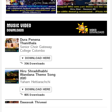
Dura Penena
Thanithala
Senior Choir Gateway
College Colombo
▼ DOWNLOAD HERE
⤵ 306 Downloads
Hiru Shraddhabhi
Wandana Theme Song
2020
Yaham Hettiarachchi
▼ DOWNLOAD HERE
⤵ 835 Downloads
Dawasak Thiyewi
Rana with AURA