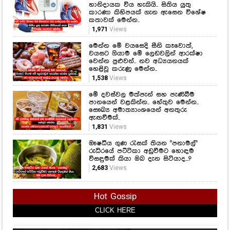
හානිදායක විය හැකියි.. සිතිය යුතු
කාරණා කිහිපයක් ගැන ඇසෙන විශේෂ
කතාවක් මෙන්න..
1,971
Views
මෙන්න මේ වයසෙදි සීනි කෑවොත්,
වයසට ගියාම මේ ලෙඩවලින් ආරක්ෂා
වෙන්න පුළුවන්.. නව අධ්‍යයනයක්
හෙළිවූ කරුණු මෙන්න..
1,538
Views
මේ දවස්වල මත්පැන් සහ පැණිබීම
පානයෙන් වළකින්න.. හේතුව මෙන්න..
සෞඛ්‍ය අමාත්‍යාංශයෙන් අනතුරු
ඇඟවීමක්..
1,831
Views
ඖෂධීය ගුණ රැසක් තියන "පනාමල්"
රුධිරයේ පට්ටිකා අඩුවීමට හොඳම
විසඳුමක් කියා ඔබ දැන සිටියාද...?
2,683
Views
Hot Gossip
CLICK HERE