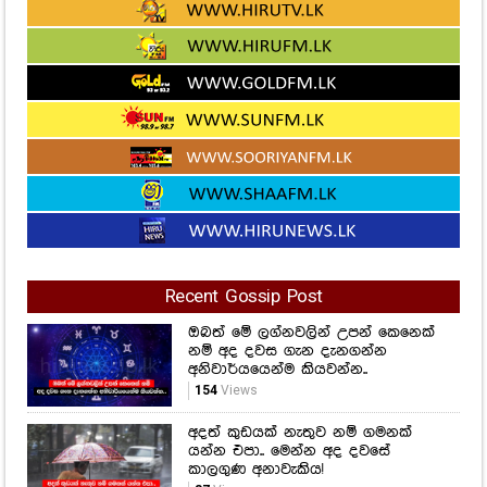
Recent Gossip Post
ඔබත් මේ ලග්නවලින් උපන් කෙනෙක්
නම් අද දවස ගැන දැනගන්න
අනිවාර්යයෙන්ම කියවන්න..
154
Views
අදත් කුඩයක් නැතුව නම් ගමනක්
යන්න එපා.. මෙන්න අද දවසේ
කාලගුණ අනාවැකිය!