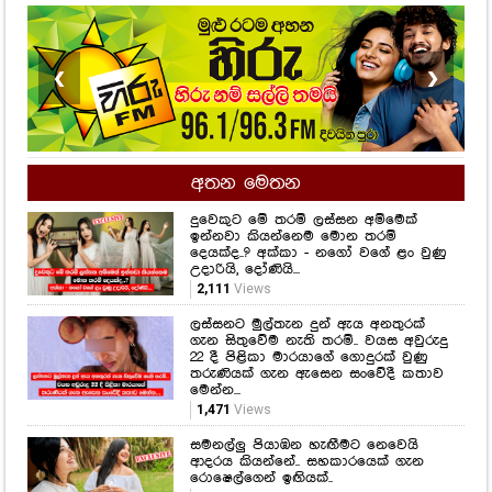
❮
❯
අතන මෙතන
දුවෙකුට මේ තරම් ලස්සන අම්මෙක්
ඉන්නවා කියන්නෙම මොන තරම්
දෙයක්ද..? අක්කා - නගෝ වගේ ළං වුණු
උදාරියි, දෝණියි...
2,111
Views
ලස්සනට මුල්තැන දුන් ඇය අනතුරක්
ගැන සිතුවේම නැති තරම්.. වයස අවුරුදු
22 දී පිළිකා මාරයාගේ ගොදුරක් වුණු
තරුණියක් ගැන ඇසෙන සංවේදී කතාව
මෙන්න...
1,471
Views
සමනල්ලු පියාඹන හැඟීමට නෙවෙයි
ආදරය කියන්නේ.. සහකාරයෙක් ගැන
රොෂෙල්ගෙන් ඉඟියක්..