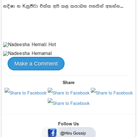
නදීෂා හ K.සුජීවා එක්ක අපි කළ කතාබහ පහතින් අහන්න.....
Make a Comment
Share
Follow Us