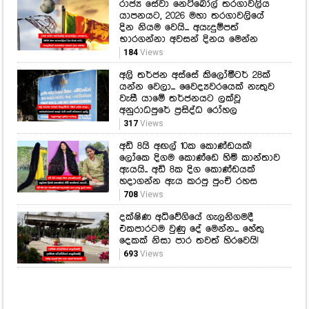
රාජ්‍ය සේවා නෙට්බෝල් තරගාවලිය
යාපනයට, 2026 මහා තරගාවලියේ
දින නියම වෙයි... අයැදුම්පත්
භාරගන්නා අවසන් දිනය මෙන්න
184
Views
අලි තර්ජන අස්සේ කිලෝමීටර් 28ක්
යන්න වෙලා... වෛද්‍යවරයෙක් නැතුව
වැසී යාමේ තර්ජනයට ලක්වූ
අනුරාධපුරේ ප්‍රසිද්ධ රෝහල
317
Views
අඩි 8යි අඟල් 10ක කොණ්ඩයක්!
ලෝකෙ දිගම කොණ්ඩෙ හිමි කාන්තාව
ඇයයි.. අඩි 8ක දිග කොණ්ඩයක්
හදාගන්න ඇය කරපු පුංචි රහස
708
Views
දක්ෂිණ අධිවේගියේ ගැලනිගමදී
එකපාරටම වුණු දේ මෙන්න... හේතු
දෙකක් නිසා පාර තවත් හිරවෙයි!
693
Views