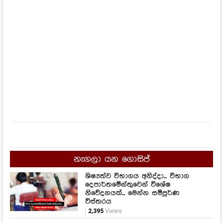
නැගලා යන ගොසිප්
ශිෂ්‍යත්ව විභාගය අනිද්දා... විභාග
දෙපාර්තමේන්තුවෙන් විශේෂ
නිවේදනයක්... මෙන්න සම්පූර්ණ
විස්තරය
2,395
Views