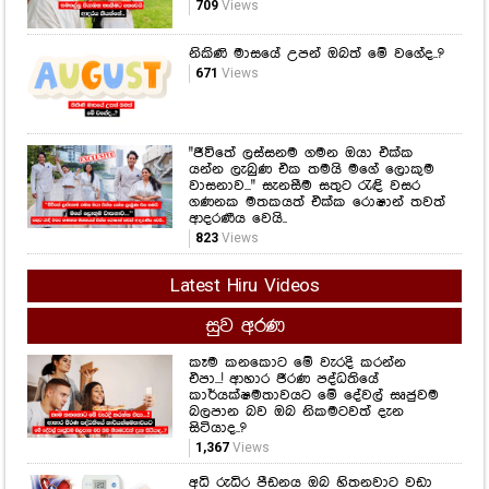
709
Views
නිකිණි මාසයේ උපන් ඔබත් මේ වගේද..?
671
Views
"ජීවිතේ ලස්සනම ගමන ඔයා එක්ක
යන්න ලැබුණ එක තමයි මගේ ලොකුම
වාසනාව..." සැනසීම සතුට රැඳි වසර
ගණනක මතකයත් එක්ක රොෂාන් තවත්
ආදරණීය වෙයි..
823
Views
Latest Hiru Videos
සුව අරණ
කෑම කනකොට මේ වැරදි කරන්න
එපා...! ආහාර ජීරණ පද්ධතියේ
කාර්යක්ෂමතාවයට මේ දේවල් සෘජුවම
බලපාන බව ඔබ නිකමටවත් දැන
සිටියාද..?
1,367
Views
අධි රුධිර පීඩනය ඔබ හිතනවාට වඩා