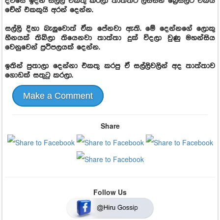
දවසේ ඉදන් සල්ලි එකතු කරලා තාත්තට ලස්සන බ්‍රෙස්ලට් එකයි
චේන් එකකුයි අරන් දෙන්න.
සල්ලි දිහා බැලුවොත් ඒක පේනවා ඇති. මේ දෙන්නගේ ලොකු
හීනයක් තිබිලා තියෙනවා තාත්තා දුක් විදලා වුණු මහන්සිය
වෙනුවෙන් ප්‍රථිපලයක් දෙන්න.
ඉතින් පුතාලා දෙන්නා එකතු කරපු ඒ සල්ලිවලින් අද තාත්තාව
ගොඩක් සතුටු කරලා.
Make a Comment
Share
Follow Us