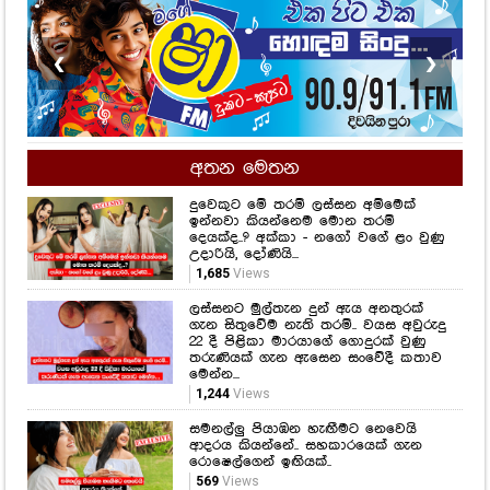
❮
❯
අතන මෙතන
දුවෙකුට මේ තරම් ලස්සන අම්මෙක්
ඉන්නවා කියන්නෙම මොන තරම්
දෙයක්ද..? අක්කා - නගෝ වගේ ළං වුණු
උදාරියි, දෝණියි...
1,685
Views
ලස්සනට මුල්තැන දුන් ඇය අනතුරක්
ගැන සිතුවේම නැති තරම්.. වයස අවුරුදු
22 දී පිළිකා මාරයාගේ ගොදුරක් වුණු
තරුණියක් ගැන ඇසෙන සංවේදී කතාව
මෙන්න...
1,244
Views
සමනල්ලු පියාඹන හැඟීමට නෙවෙයි
ආදරය කියන්නේ.. සහකාරයෙක් ගැන
රොෂෙල්ගෙන් ඉඟියක්..
569
Views
නිකිණි මාසයේ උපන් ඔබත් මේ වගේද..?
574
Views