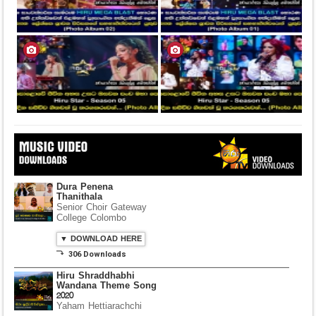
Dura Penena
Thanithala
Senior Choir Gateway
College Colombo
▼ DOWNLOAD HERE
⤵ 306 Downloads
Hiru Shraddhabhi
Wandana Theme Song
2020
Yaham Hettiarachchi
▼ DOWNLOAD HERE
⤵ 835 Downloads
Dawasak Thiyewi
Rana with AURA