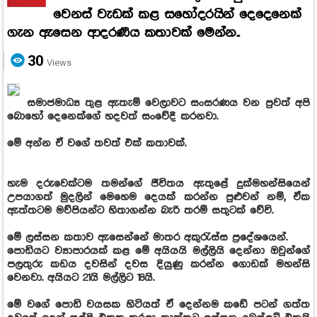
වෙනස් වැඩක් කළ සහෝදරයින් දෙදෙනෙක්
ගැන ඇසෙන ආදරණීය කතාවක් මෙන්න..
30
Views
සමාජමාධ්‍ය තුළ ඇතැම් වෙලාවට සංසරණය වන පුවත් අපි
බොහෝ දෙනෙක්ගේ හදවත් සංවේදී කරනවා.
මේ අන්න ඒ වගේ තවත් එක් කතාවක්.
හැම දරුවෙක්ටම තමන්ගේ ජීවිතය ඇතුළේ දුක්මහන්සියෙන්
උපයාගත් මුදලින් මෙහෙම දෙයක් කරන්න පුළුවන් නම්, ඒක
ඇත්තටම මව්පියන්ට හිතාගන්න බැරි තරම් සතුටක් වේවි.
මේ ලස්සන කතාව ඇසෙන්නේ මාතර අකුරැස්ස ප්‍රදේශයෙන්.
පොඩියට ව්‍යාපාරයක් කළ මේ අයියයි මල්ලියි දෙන්නා ඔවුන්ගේ
පලතුරු කඩය දවසින් දවස දියුණු කරන්න ගොඩක් මහන්සි
වෙනවා. අයියට 21යි මල්ලිට 18යි.
මේ වගේ පොඩි වයසක හිටියත් ඒ දෙන්නම කඩේ පටන් ගත්ත