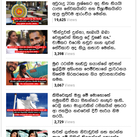
වෙනුවෙන් හිතපු දේ වුණේ නෑ.."
චාමිකට එරෙහි නඩුව ගැන ගුවන්
සේවිකාව අද කියූ කතාව මෙන්න..
3,398
Views
මුළු රටක්ම හැඬවූ ගයාන්ගේ අවසන්
ඉල්ලීම! අහිංසක පෙම්වතාගේ ප්‍රාර්ථනය
හිතේම හිරකරගෙන ගිය අවාසනාවන්ත
ගමන.
3,067
Views
කිසිවෙකුත් ඔහු මේ මොහොතේ
සමුගනීවි කියා සිතන්නට නැතුව ඇති..
ටෙලි කතා මාලාවකින් රසිකයින් අතරට
ආ ජනප්‍රිය නළුවෙක් දිවි සැරිය නිම
කරයි..
2,729
Views
තවත් ලස්සන නිවාඩුවක් ගත කරන්න
ඇය මේ ගිහින් තියෙන්නේ කොහේද
බලන්නකෝ.. සරාගී හේෂානිගේ අලුත්ම
ඡායාරූප පෙළ මෙන්න....
1,981
Views