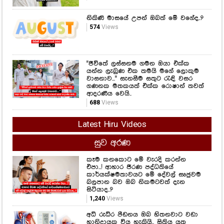
"ජීවිතේ ලස්සනම ගමන ඔයා එක්ක
යන්න ලැබුණ එක තමයි මගේ ලොකුම
වාසනාව..." සැනසීම සතුට රැඳි වසර
ගණනක මතකයත් එක්ක රොෂාන් තවත්
ආදරණීය වෙයි..
688
Views
Latest Hiru Videos
සුව අරණ
කෑම කනකොට මේ වැරදි කරන්න
එපා...! ආහාර ජීරණ පද්ධතියේ
කාර්යක්ෂමතාවයට මේ දේවල් සෘජුවම
බලපාන බව ඔබ නිකමටවත් දැන
සිටියාද..?
1,240
Views
අධි රුධිර පීඩනය ඔබ හිතනවාට වඩා
හානිදායක විය හැකියි.. සිතිය යුතු
කාරණා කිහිපයක් ගැන ඇසෙන විශේෂ
කතාවක් මෙන්න..
1,846
Views
මෙන්න මේ වයසෙදි සීනි කෑවොත්,
වයසට ගියාම මේ ලෙඩවලින් ආරක්ෂා
වෙන්න පුළුවන්.. නව අධ්‍යයනයක්