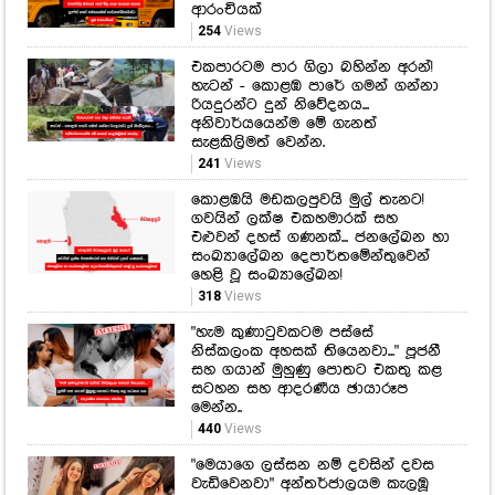
සැළකිලිමත් වෙන්න.
241
Views
කොළඹයි මඩකලපුවයි මුල් තැනට!
ගවයින් ලක්ෂ එකහමාරක් සහ
එළුවන් දහස් ගණනක්... ජනලේඛන හා
සංඛ්‍යාලේඛන දෙපාර්තමේන්තුවෙන්
හෙළි වූ සංඛ්‍යාලේඛන!
318
Views
"හැම කුණාටුවකටම පස්සේ
නිස්කලංක අහසක් තියෙනවා..." පූජනී
සහ ගයාන් මුහුණු පොතට එකතු කළ
සටහන සහ ආදරණීය ඡායාරූප
මෙන්න..
440
Views
"මෙයාගෙ ලස්සන නම් දවසින් දවස
වැඩිවෙනවා" අන්තර්ජාලයම කැලඹූ
සංජානාගේ අලුත්ම සේයාරූ.
372
Views