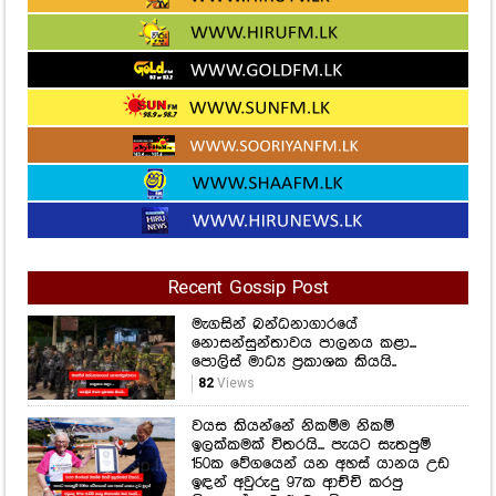
Recent Gossip Post
මැගසින් බන්ධනාගාරයේ
නොසන්සුන්තාවය පාලනය කළා...
පොලිස් මාධ්‍ය ප්‍රකාශක කියයි..
82
Views
වයස කියන්නේ නිකම්ම නිකම්
ඉලක්කමක් විතරයි... පැයට සැතපුම්
150ක වේගයෙන් යන අහස් යානය උඩ
ඉඳන් අවුරුදු 97ක ආච්චි කරපු
හිතාගන්න බැරි වැඩේ...
66
Views
කොළඹ මැගසින් බන්ධනාගාරය තුළ
නොසන්සුන්තාවක්... මෙන්න සම්පූර්ණ
විස්තරය
301
Views