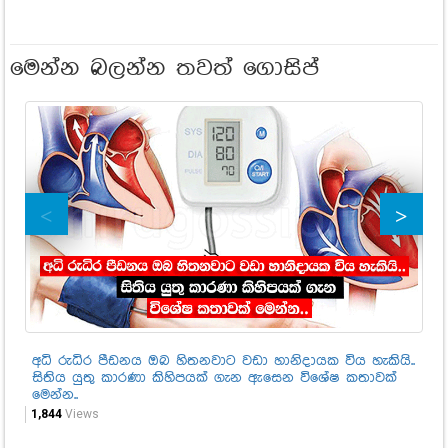
මෙන්න බලන්න තවත් ගොසිප්
අධි රුධිර පීඩනය ඔබ හිතනවාට වඩා හානිදායක විය හැකියි..
ලස
සිතිය යුතු කාරණා කිහිපයක් ගැන ඇසෙන විශේෂ කතාවක්
තර
මෙන්න..
තර
1,844
Views
1,2