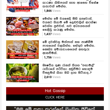
හෙළිවූ කරුණු මෙන්න..
1,437
Views
මේ දවස්වල මත්පැන් සහ පැණිබීම
පානයෙන් වළකින්න.. හේතුව මෙන්න..
සෞඛ්‍ය අමාත්‍යාංශයෙන් අනතුරු
ඇඟවීමක්..
1,756
Views
ඖෂධීය ගුණ රැසක් තියන "පනාමල්"
රුධිරයේ පට්ටිකා අඩුවීමට හොඳම
විසඳුමක් කියා ඔබ දැන සිටියාද...?
2,610
Views
Hot Gossip
CLICK HERE