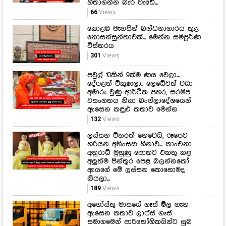
පවුල් 10කින් 9ක්ම ණය වෙලා...
දේපළත් විකුණලා.. ලෙඩේටත් වඩා
අමාරු වුණු ආර්ථික පහර, සරම්ප
වසංගතය නිසා බංග්ලාදේශයෙන්
ඇසෙන කඳුළු කතාව මෙන්න
132
Views
ලස්සන විතරක් නෙවෙයි, රූපෙට
හරියන අහිංසක හිනාව... කාංචනා
අනුරාධි මුහුණු පොතට එකතු කළ
අලුත්ම පින්තූර පෙළ බලන්නකෝ
ඇයගේ මේ ලස්සන කොහොමද
කියලා...
189
Views
අගෝස්තු මාසයේ ගෑස් මිල ගැන
ඇසෙන කතාව ලාෆ්ස් ගෑස්
සමාගමෙන් පාරිභෝගිකයින්ට සුබ
ආරංචියක්
254
Views
එකපාරටම පාර ගිලා බහින්න අරන්!
හැටන් - කොළඹ පාරේ ගමන් ගන්නා
රියදුරන්ට දුන් නිවේදනය...
අනිවාර්යයෙන්ම මේ ගැනත්