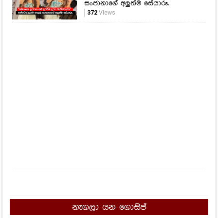
නැගලා යන ගොසිප්
අවුරුදු 20ක ප්‍රශ්නෙට අද තිත තියයි!
රාජ්‍ය සේවකයින්ට සහ විශ්‍රාමිකයින්ට
ආපු සුපිරිම ආරංචිය මෙන්න.
19,625
Views
"තීන්දුවක් දුන්නා, හැබැයි බබා