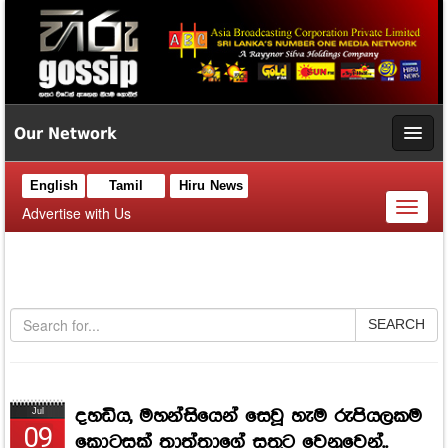
Our Network
English
Tamil
Hiru News
Toggl
Advertise with Us
naviga
SEARCH
දහඩිය, මහන්සියෙන් සෙවූ හැම රුපියලකම
Jul
09
කොටසක් තාත්තාගේ සතුට වෙනුවෙන්..