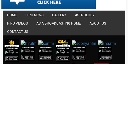
⤵ 7,795 Downloads
Guru Geethaya
Bhanuka G Senarath
▼ DOWNLOAD HERE
⤵ 4,106 Downloads
Thanikada Ahase
Bhanuka G Senarath
▼ DOWNLOAD HERE
⤵ 1,954 Downloads
Awasan Haduwa
Pawan Minon
▼ DOWNLOAD HERE
Copyright © Lotus Technologies (Private) Limited. All Rights Reserved.
⤵ 38,065 Downloads
Site by:
Lotus Technologies
..