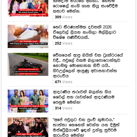
හැමදාම ඔයාගේ අක්කා.." නෙත්මි
රොෂෙල් නංගි ගැන කියූ සංවේදීම
කතාව මෙන්න.
309
Views
හෙට තීරණාත්මක දවසක්! 2026
ඒලෙවල් ලියන නංගිලා මල්ලිලාට
විශේෂ පණිවිඩයක්..
252
Views
වේගයෙන් ආපු බයික් එක ට්‍රැක්ටරයේ
වදී... පවුලේ එකම බලාපොරොත්තුව
නොසිතූ මොහොතක නිවී යයි...
ගිරිඋල්ලෙන් ඇසුණු අවාසනාවන්ත
ආරංචිය
471
Views
ආදරණීය තරුවක් බලන්න ගිය
ශෙරිල් සහ රුවන්ගේ ආදරණීයම
පෙනුම මෙන්න!
314
Views
"අපේ පවුලට එන පුංචි කුමාරිය.."
තාත්තා කෙනෙක් වෙන්න යන දිමුත්
ඔස්ට්‍රේලියාවේ ඉඳන් දුන්නු සුපිරිම
ආරංචිය මෙන්න!