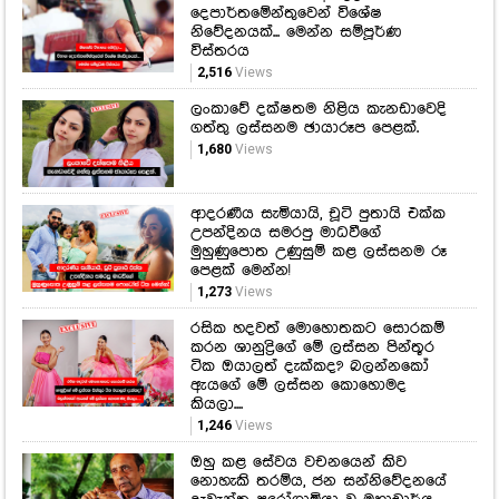
දෙපාර්තමේන්තුවෙන් විශේෂ
නිවේදනයක්... මෙන්න සම්පූර්ණ
විස්තරය
2,516
Views
ලංකාවේ දක්ෂතම නිළිය කැනඩාවෙදි
ගත්තු ලස්සනම ඡායාරූප පෙළක්.
1,680
Views
ආදරණීය සැමියායි, චූටි පුතායි එක්ක
උපන්දිනය සමරපු මාධවීගේ
මුහුණුපොත උණුසුම් කළ ලස්සනම රූ
පෙළක් මෙන්න!
1,273
Views
රසික හදවත් මොහොතකට සොරකම්
කරන ශානුද්‍රිගේ මේ ලස්සන පින්තූර
ටික ඔයාලත් දැක්කද? බලන්නකෝ
ඇයගේ මේ ලස්සන කොහොමද
කියලා....
1,246
Views
ඔහු කළ සේවය වචනයෙන් කිව
නොහැකි තරම්ය, ජන සන්නිවේදනයේ