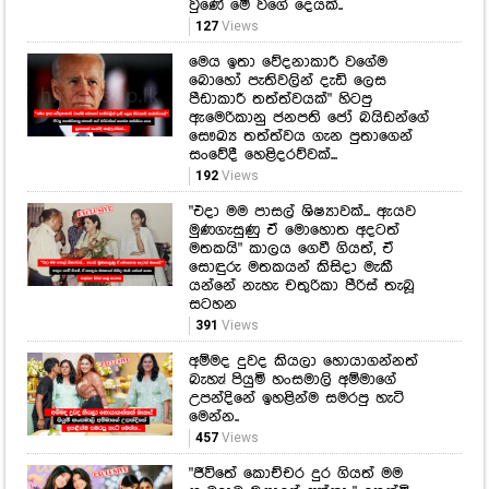
වුණේ මේ වගේ දෙයක්..
127
Views
මෙය ඉතා වේදනාකාරී වගේම
බොහෝ පැතිවලින් දැඩි ලෙස
පීඩාකාරී තත්ත්වයක්" හිටපු
ඇමෙරිකානු ජනපති ජෝ බයිඩන්ගේ
සෞඛ්‍ය තත්ත්වය ගැන පුතාගෙන්
සංවේදී හෙළිදරව්වක්...
192
Views
"එදා මම පාසල් ශිෂ්‍යාවක්... ඇයව
මුණගැසුණු ඒ මොහොත අදටත්
මතකයි" කාලය ගෙවී ගියත්, ඒ
සොඳුරු මතකයන් කිසිදා මැකී
යන්නේ නැහැ චතුරිකා පීරිස් තැබූ
සටහන
391
Views
අම්මද දුවද කියලා හොයාගන්නත්
බැහැ! පියුමි හංසමාලි අම්මාගේ
උපන්දිනේ ඉහළින්ම සමරපු හැටි
මෙන්න..
457
Views
"ජීවිතේ කොච්චර දුර ගියත් මම