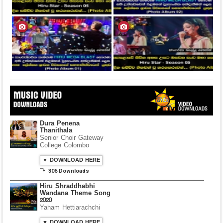
Dura Penena
Thanithala
Senior Choir Gateway
College Colombo
▼ DOWNLOAD HERE
⤵ 306 Downloads
Hiru Shraddhabhi
Wandana Theme Song
2020
Yaham Hettiarachchi
▼ DOWNLOAD HERE