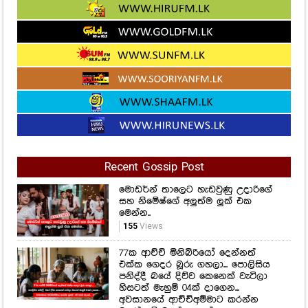
Recent Gossip Post
මොඩර්න් තාලෙට හැඩවුණු උදාරිගේ
සහ නිමේෂ්ගේ අලුත්ම ලුක් එක
මෙන්න..
155
Views
77ක ආච්චි මිනිබිරියෝ දෙන්නත්
එක්ක ගෙදර බූරු ගහලා... පොලිසිය
පනිද්දී බයේ දිව්ව කෙනෙක් වැටිලා
හිසටත් මැහුම් 04ක් දාගෙන...
අවසානයේ ආච්චිඅම්මාට කරන්න