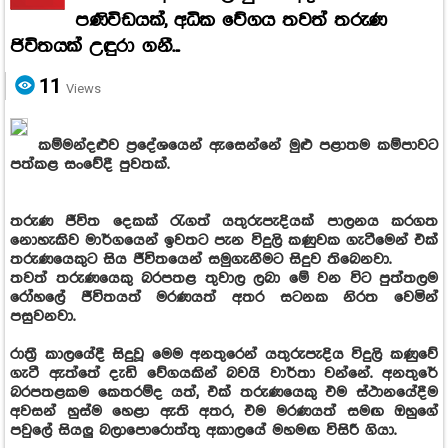
පණිවිඩයක්, අධික වේගය තවත් තරුණ
ජිවිතයක් උඳුරා ගනී...
11
Views
කම්මන්දළුව ප්‍රදේශයෙන් ඇසෙන්නේ මුළු පළාතම කම්පාවට
පත්කළ සංවේදී පුවතක්.
තරුණ ජීවිත දෙකක් රැගත් යතුරුපැදියක් පාලනය කරගත
නොහැකිව මාර්ගයෙන් ඉවතට පැන විදුලි කණුවක ගැටීමෙන් එක්
තරුණයෙකුට සිය ජීවිතයෙන් සමුගැනීමට සිදුව තිබෙනවා.
තවත් තරුණයෙකු බරපතළ තුවාල ලබා මේ වන විට පුත්තලම
රෝහලේ ජීවිතයත් මරණයත් අතර සටනක නිරත වෙමින්
පසුවනවා.
රාත්‍රී කාලයේදී සිදුවූ මෙම අනතුරෙන් යතුරුපැදිය විදුලි කණුවේ
ගැටී ඇත්තේ දැඩි වේගයකින් බවයි වාර්තා වන්නේ. අනතුරේ
බරපතළකම කෙතරම්ද යත්, එක් තරුණයෙකු එම ස්ථානයේදීම
අවසන් හුස්ම හෙළා ඇති අතර, එම මරණයත් සමඟ ඔහුගේ
පවුලේ සියලු බලාපොරොත්තු අකාලයේ මහමඟ විසිරී ගියා.