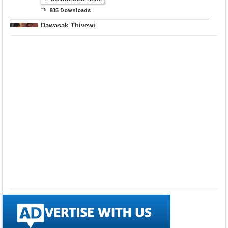
⤵ 835 Downloads
Dawasak Thiyewi
Rana with AURA
▼ DOWNLOAD HERE
⤵ 586 Downloads
Lowama Ekalu Kala
Deshayak
Fredy Alex Silva
▼ DOWNLOAD HERE
⤵ 1,501 Downloads
Gedarata Wela Inna
Seeduwwa Sakura
▼ DOWNLOAD HERE
⤵ 1,309 Downloads
Hemin Sare Aa
Sulangak
Sanka Dineth
▼ DOWNLOAD HERE
⤵ 2,116 Downloads