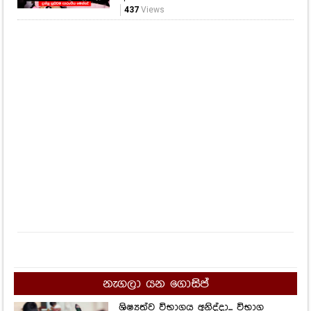
437
Views
නැගලා යන ගොසිප්
ශිෂ්‍යත්ව විභාගය අනිද්දා... විභාග