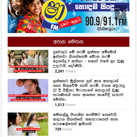
❮
❯
අතන මෙතන
දුවෙකුට මේ තරම් ලස්සන අම්මෙක්
ඉන්නවා කියන්නෙම මොන තරම්
දෙයක්ද..? අක්කා - නගෝ වගේ ළං වුණු
උදාරියි, දෝණියි...
2,241
Views
ලස්සනට මුල්තැන දුන් ඇය අනතුරක්
ගැන සිතුවේම නැති තරම්.. වයස අවුරුදු
22 දී පිළිකා මාරයාගේ ගොදුරක් වුණු
තරුණියක් ගැන ඇසෙන සංවේදී කතාව
මෙන්න...
1,513
Views
සමනල්ලු පියාඹන හැඟීමට නෙවෙයි
ආදරය කියන්නේ.. සහකාරයෙක් ගැන
රොෂෙල්ගෙන් ඉඟියක්..
729
Views