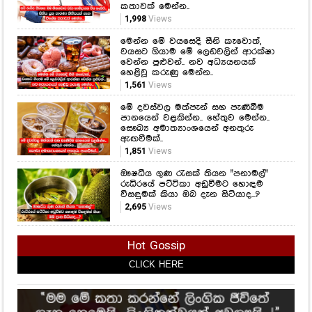
කතාවක් මෙන්න..
1,998
Views
මෙන්න මේ වයසෙදි සීනි කෑවොත්,
වයසට ගියාම මේ ලෙඩවලින් ආරක්ෂා
වෙන්න පුළුවන්.. නව අධ්‍යයනයක්
හෙළිවූ කරුණු මෙන්න..
1,561
Views
මේ දවස්වල මත්පැන් සහ පැණිබීම
පානයෙන් වළකින්න.. හේතුව මෙන්න..
සෞඛ්‍ය අමාත්‍යාංශයෙන් අනතුරු
ඇඟවීමක්..
1,851
Views
ඖෂධීය ගුණ රැසක් තියන "පනාමල්"
රුධිරයේ පට්ටිකා අඩුවීමට හොඳම
විසඳුමක් කියා ඔබ දැන සිටියාද...?
2,695
Views
Hot Gossip
CLICK HERE