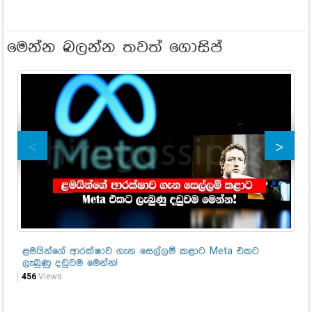
මෙන්න බලන්න තවත් ගොසිප්
ළමයින්ගේ ආරක්ෂාව ගැන සෙල්ලම් කළාට Meta එකට
ඒක
ලැබුණු දඩුවම මෙන්න!
ගත
මෙ
456
Views
79