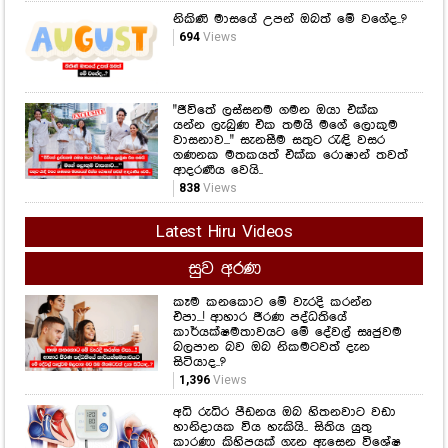
නිකිණි මාසයේ උපන් ඔබත් මේ වගේද..?
694
Views
"ජීවිතේ ලස්සනම ගමන ඔයා එක්ක
යන්න ලැබුණ එක තමයි මගේ ලොකුම
වාසනාව..." සැනසීම සතුට රැඳි වසර
ගණනක මතකයත් එක්ක රොෂාන් තවත්
ආදරණීය වෙයි..
838
Views
Latest Hiru Videos
සුව අරණ
කෑම කනකොට මේ වැරදි කරන්න
එපා...! ආහාර ජීරණ පද්ධතියේ
කාර්යක්ෂමතාවයට මේ දේවල් සෘජුවම
බලපාන බව ඔබ නිකමටවත් දැන
සිටියාද..?
1,396
Views
අධි රුධිර පීඩනය ඔබ හිතනවාට වඩා
හානිදායක විය හැකියි.. සිතිය යුතු
කාරණා කිහිපයක් ගැන ඇසෙන විශේෂ