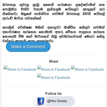
බරපතළ තුවාල ලැබූ අනෙක් තරුණයා ප්‍රදේශවාසීන් සහ
පොලිසිය එක්ව වහාම පුත්තලම රෝහලට ඇතුළත් කර
තිබෙනවා. ඔහුගේ තත්ත්වය තවමත් බරපතළ බවයි රෝහල්
ආරංචි මාර්ග පවසන්නේ.
පොලිස් පරීක්ෂණ මගින් අනතුරට නිශ්චිත හේතුව තවමත්
අනාවරණය කරගෙන නොමැති අතර, වේගය පාලනය කරගත
නොහැකි වීම හෝ මාර්ගයේ තිබූ අවහිරතාවයක් මෙයට හේතු
වන්නට ඇතැයි සැක කෙරෙනවා.
Make a Comment
Share
Follow Us