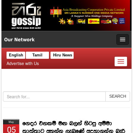
Our Network
English
Tamil
Hiru News
Toggl
Advertise with Us
naviga
SEARCH
ගෙදර එනකම් මඟ බලන් හිටපු අම්මා
May
05
තාත්තාට අහන්න ලැබුණේ අදහාගන්න බැරි