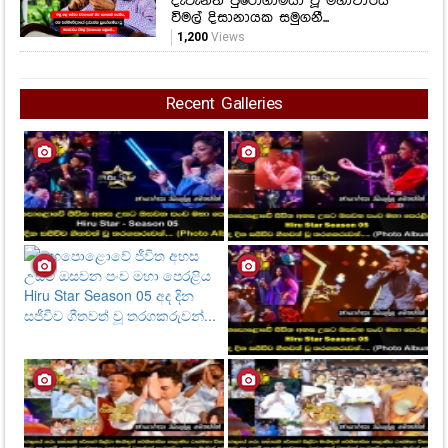
දැවැන්ත පුරෝගාමියා වූ මහාචාර්ය
විමල් දිසානායක සමුගනී...
1,200
Views
Recent Galleries