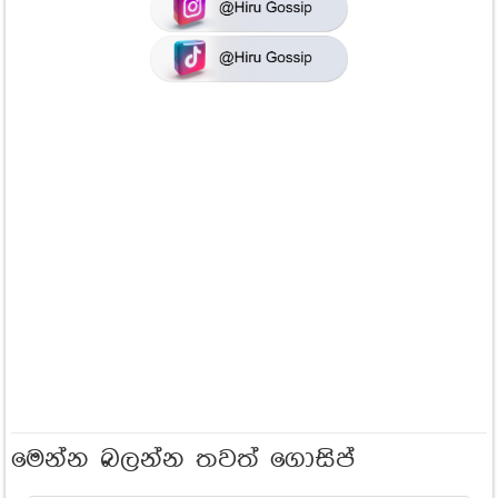
මෙන්න බලන්න තවත් ගොසිප්