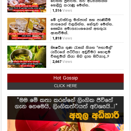
වෙන්න පුළුවන්.. නව අධ්‍යයනයක්
හෙළිවූ කරුණු මෙන්න..
1,516
Views
මේ දවස්වල මත්පැන් සහ පැණිබීම
පානයෙන් වළකින්න.. හේතුව මෙන්න..
සෞඛ්‍ය අමාත්‍යාංශයෙන් අනතුරු
ඇඟවීමක්..
1,818
Views
ඖෂධීය ගුණ රැසක් තියන "පනාමල්"
රුධිරයේ පට්ටිකා අඩුවීමට හොඳම
විසඳුමක් කියා ඔබ දැන සිටියාද...?
2,667
Views
Hot Gossip
CLICK HERE