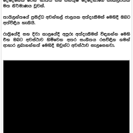
දෙදෙනෙක් වෙන භාතිය සහ සන්තුෂ් දෙදෙනාගේ සංකල්ප‍යක්
මත නිර්මාණය වූවක්.
තායිලන්තයේ ප්‍රසිද්ධ අවන්හල් ජාලයක අත්දැකීමක් මෙහිදී ඔබට
අත්විඳිය හැකියි.
රාත්‍රියේදී සහ දිවා කාලයේදී අපූරු අත්දැකීමක් විඳගන්න මෙහි
එහ ඔබට අවස්ථාව හිමිවෙන අතර සංගීතය රසවිඳින ගමන්
ආහාර ලබාගන්නත් මෙහිදී ඔවුන්ට අවස්ථාව සැලසෙනවා.