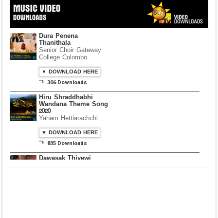
Dura Penena
Thanithala
Senior Choir Gateway
College Colombo
▼ DOWNLOAD HERE
⤵ 306 Downloads
Hiru Shraddhabhi
Wandana Theme Song
2020
Yaham Hettiarachchi
▼ DOWNLOAD HERE
⤵ 835 Downloads
Dawasak Thiyewi
Rana with AURA
▼ DOWNLOAD HERE
⤵ 586 Downloads
Lowama Ekalu Kala
Deshayak