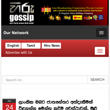
Our Network
English
Tamil
Hiru News
Toggl
Advertise with Us
naviga
SEARCH
ලාංකික ඔබට ජාත්‍යන්තර අත්දැකීමක්
Apr
24
විඳගන්න මෙන්න කදිම අවස්ථාවක්.. මුළු