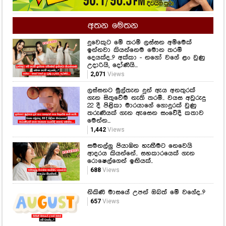
අතන මෙතන
දුවෙකුට මේ තරම් ලස්සන අම්මෙක්
ඉන්නවා කියන්නෙම මොන තරම්
දෙයක්ද..? අක්කා - නගෝ වගේ ළං වුණු
උදාරියි, දෝණියි...
2,071
Views
ලස්සනට මුල්තැන දුන් ඇය අනතුරක්
ගැන සිතුවේම නැති තරම්.. වයස අවුරුදු
22 දී පිළිකා මාරයාගේ ගොදුරක් වුණු
තරුණියක් ගැන ඇසෙන සංවේදී කතාව
මෙන්න...
1,442
Views
සමනල්ලු පියාඹන හැඟීමට නෙවෙයි
ආදරය කියන්නේ.. සහකාරයෙක් ගැන
රොෂෙල්ගෙන් ඉඟියක්..
688
Views
නිකිණි මාසයේ උපන් ඔබත් මේ වගේද..?
657
Views