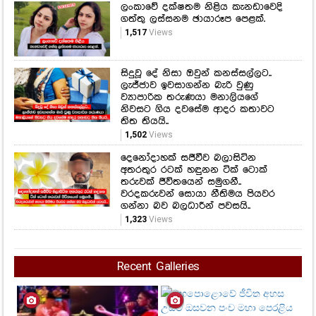
ලංකාවේ දක්ෂතම නිළිය කැනඩාවෙදි
ගත්තු ලස්සනම ඡායාරූප පෙළක්.
1,517
Views
සිදුවූ දේ නිසා ඔවුන් කනස්සල්ලට..
ලැජ්ජාව ඉවසාගන්න බැරි වුණු
ව්‍යාපාරික තරුණයා මනාලියගේ
නිවසට ගිය දවසේම ආදර කතාවට
තිත තියයි..
1,502
Views
දෙනෝදාහක් සජීවීව බලාසිටින
අතරතුර රටක් හඳුනන ටික් ටොක්
තරුවක් ජීවිතයෙන් සමුගනී..
වරදකරුවන් සොයා නීතිමය පියවර
ගන්නා බව බලධාරීන් පවසයි..
1,323
Views
Recent Galleries