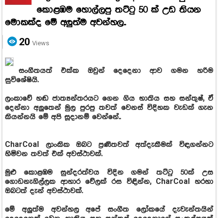
කොළඹම හොල්ලපු තට්ටු 50 ක් උඩ තියන
මොකක්ද මේ අලුත්ම අවන්හල..
20
Views
සංගීතයත් එක්ක ඔවුන් දෙදෙනා ආව ගමන හරිම
සුවිශේෂියි.
ලංකාවේ හඬ ජාත්‍යන්තරයට ගෙන ගිය භාතිය සහ සන්තුෂ්, ඒ
දෙන්නා අලුතෙන් මුල පුරපු තවත් වෙනස් විදිහක වැඩක් ගැන
කියන්නයි මේ අපි සූදානම් වෙන්නේ..
CharCoal ලාංකික ඔබට ප්‍රණීතවත් අත්දැකීමක් විඳගන්නට
හිමිවන තවත් එක් අවස්ථාවක්.
මුළු කොළඹම සුන්දරත්වය විදින ගමන් තට්ටු 50ක් උස
ගොඩනැගිල්ලක ආහාර වේලක් රස විඳින්න, CharCoal හරහා
ඔබටත් දැන් අවස්ථාවක්.
මේ අලුත්ම අවන්හල අපේ සංගීත ලෝකයේ දැවැන්තයින්