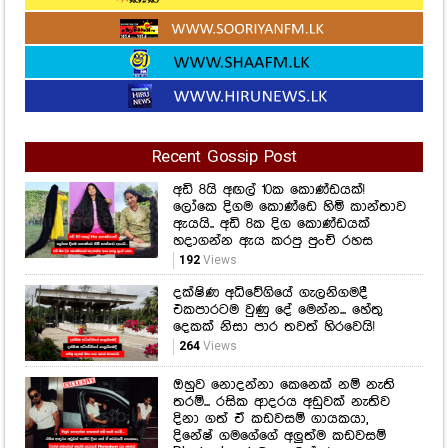
Recent Gossip Post
අඩි 8යි අඟල් 10ක කොණ්ඩයක්!
ලෝකෙ දිගම කොණ්ඩෙ හිමි කාන්තාව
ඇයයි.. අඩි 8ක දිග කොණ්ඩයක්
හදාගන්න ඇය කරපු පුංචි රහස
192
Views
දක්ෂිණ අධිවේගියේ ගැලනිගමදී
එකපාරටම වුණු දේ මෙන්න... හේතු
දෙකක් නිසා පාර තවත් හිරවෙයි!
264
Views
ඔහුව නොදන්නා කෙනෙක් නම් නැති
තරම්... රසික ආදරය අඩුවක් නැතිව
දිනා ගත් ඒ කඩවසම් ගායකයා,
දිනේෂ් ගමගේගේ අලුත්ම කඩවසම්