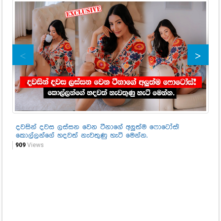
දවසින් දවස ලස්සන වෙන ටීනාගේ අලුත්ම ෆොටෝස්!
අධ
කොල්ලන්ගේ හදවත් නැවතුණු හැටි මෙන්න.
සි
මෙ
909
Views
1,9