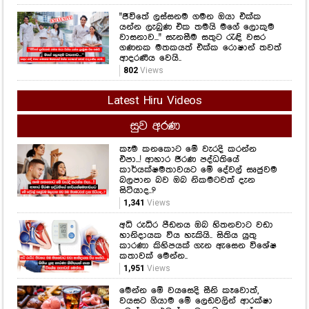
"ජීවිතේ ලස්සනම ගමන ඔයා එක්ක
යන්න ලැබුණ එක තමයි මගේ ලොකුම
වාසනාව..." සැනසීම සතුට රැඳි වසර
ගණනක මතකයත් එක්ක රොෂාන් තවත්
ආදරණීය වෙයි..
802
Views
Latest Hiru Videos
සුව අරණ
කෑම කනකොට මේ වැරදි කරන්න
එපා...! ආහාර ජීරණ පද්ධතියේ
කාර්යක්ෂමතාවයට මේ දේවල් සෘජුවම
බලපාන බව ඔබ නිකමටවත් දැන
සිටියාද..?
1,341
Views
අධි රුධිර පීඩනය ඔබ හිතනවාට වඩා
හානිදායක විය හැකියි.. සිතිය යුතු
කාරණා කිහිපයක් ගැන ඇසෙන විශේෂ
කතාවක් මෙන්න..
1,951
Views
මෙන්න මේ වයසෙදි සීනි කෑවොත්,
වයසට ගියාම මේ ලෙඩවලින් ආරක්ෂා