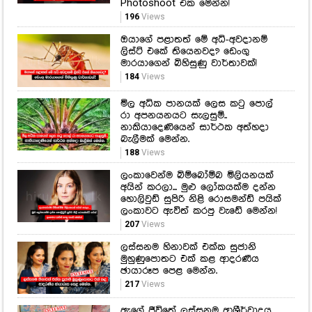
Photoshoot එක මෙන්න!
196
Views
ඔයාගේ පළාතත් මේ අධි-අවදානම්
ලිස්ට් එකේ තියෙනවද? ඩෙංගු
මාරයාගෙන් බිහිසුණු වාර්තාවක්!
184
Views
මිල අධික පානයක් ලෙස කටු පොල්
රා අපනයනයට සැලසුම්..
නාකියාදෙණියෙන් සාර්ථක අත්හදා
බැලීමක් මෙන්න.
188
Views
ලංකාවෙන්ම බිම්බෝම්බ මිලියනයක්
අයින් කරලා... මුළු ලෝකයක්ම දන්න
හොලිවුඩ් සුපිරි නිළි රොසමන්ඩ් පයික්
ලංකාවට ඇවිත් කරපු වැඩේ මෙන්න!
207
Views
ලස්සනම හිනාවක් එක්ක සුජානි
මුහුණුපොතට එක් කළ ආදරණීය
ඡායාරූප පෙළ මෙන්න.
217
Views
ඇගේ ජීවිතේ ලස්සනම ආශීර්වාදය