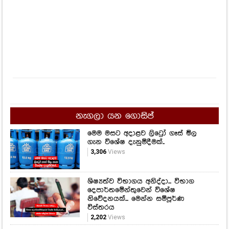
නැගලා යන ගොසිප්
මෙම මසට අදාළව ලිට්‍රෝ ගෑස් මිල
ගැන විශේෂ දැනුම්දීමක්..
3,306
Views
ශිෂ්‍යත්ව විභාගය අනිද්දා... විභාග
දෙපාර්තමේන්තුවෙන් විශේෂ
නිවේදනයක්... මෙන්න සම්පූර්ණ
විස්තරය
2,202
Views