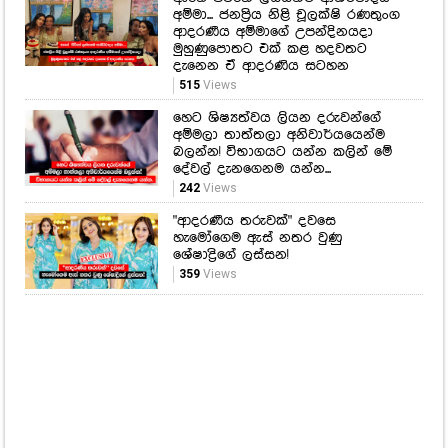
අම්මා... ජනප්‍රිය නිළි චූලක්ෂි රණතුංග
ආදරණීය අම්මාගේ උපන්දිනයදා
මුහුණුපොතට එක් කළ හදවතට
දැනෙන ඒ ආදරණිය සටහන
515
Views
හෙට ශිෂ්‍යත්වය ලියන දරුවන්ගේ
අම්මලා තාත්තලා අනිවාර්යයෙන්ම
බලන්න! විභාගයට යන්න කලින් මේ
දේවල් දැනගෙනම යන්න...
242
Views
"ආදරණීය තරුවක්" දවසෙ
හැමෝගෙම ඇස් නතර වුණු
ශේෂාද්‍රිගේ ලස්සන!
359
Views