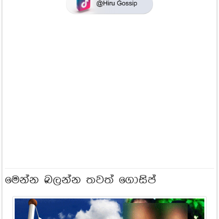
මෙන්න බලන්න තවත් ගොසිප්