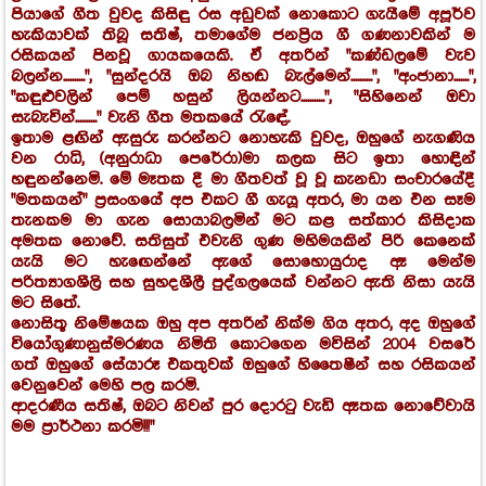
පියාගේ ගීත වුවද කිසිඳු රස අඩුවක් නොකොට ගැයීමේ අපූර්ව
හැකියාවක් තිබූ සතිෂ්, තමාගේම ජනප්‍රිය ගී ගණනාවකින් ම
රසිකයන් පිනවූ ගායකයෙකි. ඒ අතරින් "කණ්ඩලමේ වැව
බලන්න..........", "සුන්දරයි ඔබ නිහඬ බැල්මෙන්..........", "අංජානා.......",
"කඳුළුවලින් පෙම් හසුන් ලියන්නට...........", "සිහිනෙන් ඔවා
සැබැවින්.........." වැනි ගීත මතකයේ රැඳේ.
ඉතාම ළඟින් ඇසුරු කරන්නට නොහැකි වුවද, ඔහුගේ නැගණිය
වන රාධි, (අනුරාධා පෙරේරා)මා කලක සිට ඉතා හොඳින්
හඳුනන්නෙමි. මේ මෑතක දී මා ගීතවත් වූ වූ කැනඩා සංචාරයේදී
"මතකයන්" ප්‍රසංගයේ අප එකට ගී ගැයූ අතර, මා යන එන සෑම
තැනකම මා ගැන සොයාබලමින් මට කළ සත්කාර කිසිදාක
අමතක නොවේ. සතිසුත් එවැනි ගුණ මහිමයකින් පිරි කෙනෙක්
යැයි මට හැඟෙන්නේ ඇගේ සොහොයුරාද ඈ මෙන්ම
පරිත්‍යාගශීලි සහ සුහදශීලී පුද්ගලයෙක් වන්නට ඇති නිසා යැයි
මට සිතේ.
නොසිතූ නිමේෂයක ඔහු අප අතරින් නික්ම ගිය අතර, අද ඔහුගේ
වියෝගුණානුස්මරණය නිමිති කොටගෙන මවිසින් 2004 වසරේ
ගත් ඔහුගේ සේයාරූ එකතුවක් ඔහුගේ හිතෛෂීන් සහ රසිකයන්
වෙනුවෙන් මෙහි පල කරමි.
ආදරණීය සතිෂ්, ඔබට නිවන් පුර දොරටු වැඩි ඈතක නොවේවායි
මම ප්‍රාර්ථනා කරමි!!!"