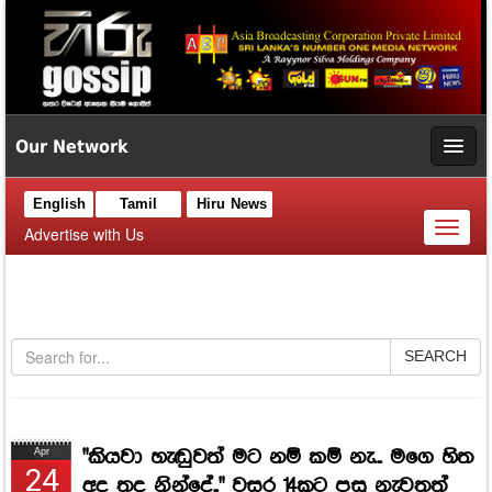
Our Network
English
Tamil
Hiru News
Toggl
Advertise with Us
naviga
SEARCH
"කියවා හැඬුවත් මට නම් කම් නැ... මගෙ හිත
Apr
24
අද තද නින්දේ.." වසර 14කට පසු නැවතත්