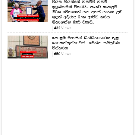
වයස කියන්නේ නිකම්ම නිකම්
ඉලක්කමක් විතරයි... පැයට සැතපුම්
150ක වේගයෙන් යන අහස් යානය උඩ
ඉඳන් අවුරුදු 97ක ආච්චි කරපු
හිතාගන්න බැරි වැඩේ...
432
Views
කොළඹ මැගසින් බන්ධනාගාරය තුළ
නොසන්සුන්තාවක්... මෙන්න සම්පූර්ණ
විස්තරය
650
Views