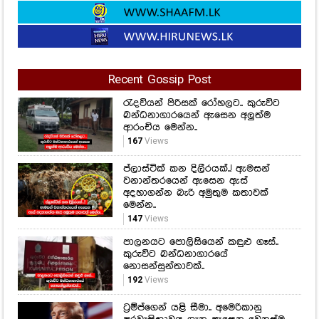
Recent Gossip Post
රැදවියන් පිරිසක් රෝහලට.. කුරුවිට
බන්ධනාගාරයෙන් ඇසෙන අලුත්ම
ආරංචිය මෙන්න..
167
Views
ප්ලාස්ටික් කන දිලීරයක්..! ඇමසන්
වනාන්තරයෙන් ඇසෙන ඇස්
අදහාගන්න බැරි අමුතුම කතාවක්
මෙන්න..
147
Views
පාලනයට පොලිසියෙන් කඳුළු ගෑස්..
කුරුවිට බන්ධනාගාරයේ
නොසන්සුන්තාවක්..
192
Views
ට්‍රම්ප්ගෙන් යළි සීමා.. අමෙරිකානු