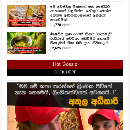
මේ දවස්වල මත්පැන් සහ පැණිබීම
පානයෙන් වළකින්න.. හේතුව මෙන්න..
සෞඛ්‍ය අමාත්‍යාංශයෙන් අනතුරු
ඇඟවීමක්..
1,770
Views
ඖෂධීය ගුණ රැසක් තියන "පනාමල්"
රුධිරයේ පට්ටිකා අඩුවීමට හොඳම
විසඳුමක් කියා ඔබ දැන සිටියාද...?
2,625
Views
Hot Gossip
CLICK HERE