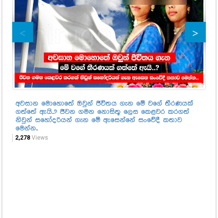
අවසාන මොහොතේ ඔවුන් ජීවිතය ගැන මේ වගේ තීරණයක්
"ප
ගත්තේ ඇයි..? ජීවන ගමන නොසිතූ ලෙස කෙළවර කරගත්
බන
නිවුන් සහෝදරියන් ගැන මේ ඇසෙන්නේ සංවේදී කතාව
කළ
මෙන්න..
55
2,278
Views