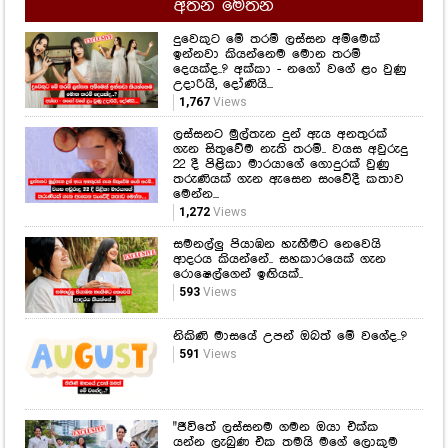
අතන මෙතන
දුවෙකුට මේ තරම් ලස්සන අම්මෙක්
ඉන්නවා කියන්නෙම මොන තරම්
දෙයක්ද..? අක්කා - නගෝ වගේ ළං වුණු
උදාරියි, දෝණියි...
1,767
Views
ලස්සනට මුල්තැන දුන් ඇය අනතුරක්
ගැන සිතුවේම නැති තරම්.. වයස අවුරුදු
22 දී පිළිකා මාරයාගේ ගොදුරක් වුණු
තරුණියක් ගැන ඇසෙන සංවේදී කතාව
මෙන්න...
1,272
Views
සමනල්ලු පියාඹන හැඟීමට නෙවෙයි
ආදරය කියන්නේ.. සහකාරයෙක් ගැන
රොෂෙල්ගෙන් ඉඟියක්..
593
Views
නිකිණි මාසයේ උපන් ඔබත් මේ වගේද..?
591
Views
"ජීවිතේ ලස්සනම ගමන ඔයා එක්ක
යන්න ලැබුණ එක තමයි මගේ ලොකුම