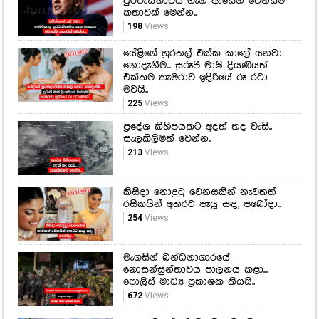
පුරවැසිභාවය ගැන ඇසෙන වෙනස්ම
කතාවක් මෙන්න..
198
Views
යේළිගේ හුරතල් එක්ක කාලේ යනවා
නොදැනීම... සුරූපී මාෂි දියණියත්
එක්කම කැමරාව ඉදිරියේ රූ රටා
මවයි..
225
Views
ප්‍රදේශ කිහිපයකට අදත් තද වැසි..
සැලකිලිමත් වෙන්න..
213
Views
කිසිදා නොදුටු වෙනසකින් නැවතත්
රසිකයින් අතරට පෑයූ සඳ, පබෝදා..
254
Views
මැගසින් බන්ධනාගාරයේ
නොසන්සුන්තාවය පාලනය කළා...
පොලිස් මාධ්‍ය ප්‍රකාශක කියයි..
672
Views