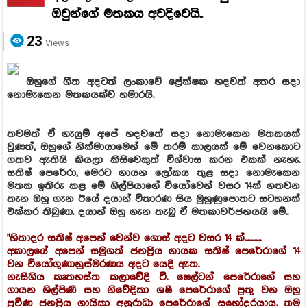
ඔවුන්ගේ මතකය අවදිවෙයි..
23
Views
ඔහුගේ ගීත අදටත් ලංකාවේ ප්‍රේක්ෂක හදවත් අතර සදා
නොමැකෙන මතකයක්ව හමාරයි.
තවමත් ඒ ගැයුම් අපේ හදවතේ සදා නොමැකෙන මතකයක්
වුණත්, ඔහුගේ නික්මායාමෙන් මේ තරම් කාල‍යක් මේ වෙනකොට
ගතව ඇතියි කියලා කිසිවෙකුත් විශ්වාස කරන එකක් නැහැ.
සතිෂ් පෙරේරා, මෙරට ගායන ලෝකය තුළ සදා නොමැකෙන
මතක ඉතිරු කළ මේ ශිල්පියාගේ වියෝවෙන් වසර 14ක් ගතවන
තැන ඔහු ගැන ඊයේ දයාන් විතාරණ සිය මුහුණුපොතට සටහනක්
එක්කර තිබුණා. දයාන් ඔහු ගැන තැබූ ඒ මතකාවර්ජනයයි මේ..
"හිතාදර සතිෂ් අපෙන් වෙන්ව ගොස් අදට වසර 14 ක්............
අකාලයේ අපෙන් සමුගත් ජනප්‍රිය ගායක සතිෂ් පෙරේරාගේ 14
වන වියෝගුණානුස්මරණය අදට යෙදී ඇත.
නැසීගිය කෘතහස්ත කලාවේදී ටී. ෂෙල්ටන් පෙරේරාගේ සහ
ගායන ශිල්පිණී සහ නිවේදිකා ශෂී පෙරේරාගේ පුතු වන ඔහු
ප්‍රවීණ ජනප්‍රිය ගායිකා අනුරාධා පෙරේරාගේ සහෝදරයාය. තම