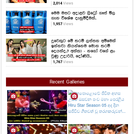
2,014
Views
මෙම මසට අදාළව ලිට්‍රෝ ගෑස් මිල
ගැන විශේෂ දැනුම්දීමක්..
1,957
Views
දුවෙකුට මේ තරම් ලස්සන අම්මෙක්
ඉන්නවා කියන්නෙම මොන තරම්
දෙයක්ද..? අක්කා - නගෝ වගේ ළං
වුණු උදාරියි, දෝණියි...
1,767
Views
Recent Galleries