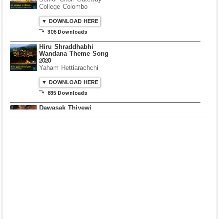
College Colombo
▼ DOWNLOAD HERE
⤵ 306 Downloads
Hiru Shraddhabhi
Wandana Theme Song
2020
Yaham Hettiarachchi
▼ DOWNLOAD HERE
⤵ 835 Downloads
Dawasak Thiyewi
Rana with AURA
▼ DOWNLOAD HERE
⤵ 586 Downloads
Lowama Ekalu Kala
Deshayak
Fredy Alex Silva
▼ DOWNLOAD HERE
⤵ 1,501 Downloads
Gedarata Wela Inna
Seeduwwa Sakura