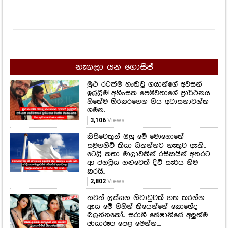
නැගලා යන ගොසිප්
මුළු රටක්ම හැඬවූ ගයාන්ගේ අවසන්
ඉල්ලීම! අහිංසක පෙම්වතාගේ ප්‍රාර්ථනය
හිතේම හිරකරගෙන ගිය අවාසනාවන්ත
ගමන.
3,106
Views
කිසිවෙකුත් ඔහු මේ මොහොතේ
සමුගනීවි කියා සිතන්නට නැතුව ඇති..
ටෙලි කතා මාලාවකින් රසිකයින් අතරට
ආ ජනප්‍රිය නළුවෙක් දිවි සැරිය නිම
කරයි..
2,802
Views
තවත් ලස්සන නිවාඩුවක් ගත කරන්න
ඇය මේ ගිහින් තියෙන්නේ කොහේද
බලන්නකෝ.. සරාගී හේෂානිගේ අලුත්ම
ඡායාරූප පෙළ මෙන්න....