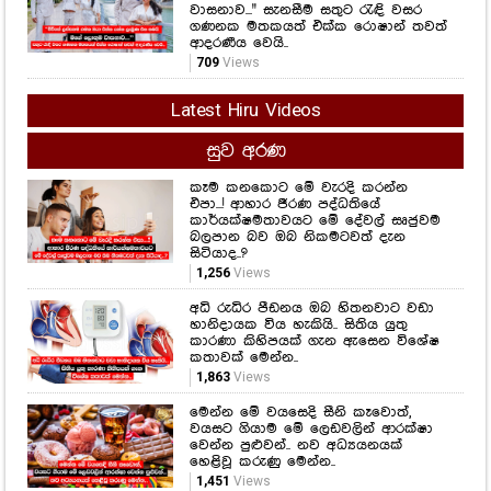
වාසනාව..." සැනසීම සතුට රැඳි වසර
ගණනක මතකයත් එක්ක රොෂාන් තවත්
ආදරණීය වෙයි..
709
Views
Latest Hiru Videos
සුව අරණ
කෑම කනකොට මේ වැරදි කරන්න
එපා...! ආහාර ජීරණ පද්ධතියේ
කාර්යක්ෂමතාවයට මේ දේවල් සෘජුවම
බලපාන බව ඔබ නිකමටවත් දැන
සිටියාද..?
1,256
Views
අධි රුධිර පීඩනය ඔබ හිතනවාට වඩා
හානිදායක විය හැකියි.. සිතිය යුතු
කාරණා කිහිපයක් ගැන ඇසෙන විශේෂ
කතාවක් මෙන්න..
1,863
Views
මෙන්න මේ වයසෙදි සීනි කෑවොත්,
වයසට ගියාම මේ ලෙඩවලින් ආරක්ෂා
වෙන්න පුළුවන්.. නව අධ්‍යයනයක්
හෙළිවූ කරුණු මෙන්න..
1,451
Views