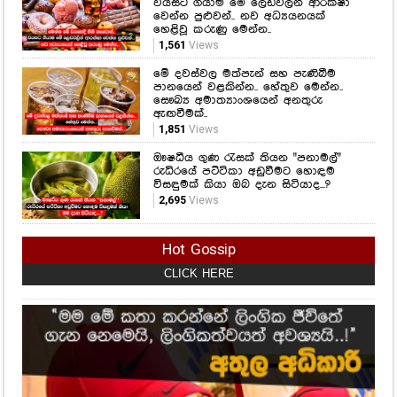
සෞඛ්‍ය අමාත්‍යාංශයෙන් අනතුරු
ඇඟවීමක්..
1,851
Views
ඖෂධීය ගුණ රැසක් තියන "පනාමල්"
රුධිරයේ පට්ටිකා අඩුවීමට හොඳම
විසඳුමක් කියා ඔබ දැන සිටියාද...?
2,695
Views
Hot Gossip
CLICK HERE