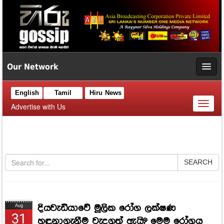
Our Network
English
Tamil
Hiru News
Toggl
Advertise with Us
naviga
SEARCH
දියවැඩියාවේ මූලික රෝග ලක්ෂණ
Aug
31
හඳුනාගැනීම වැදගත් ඇයි? මෙම රෝගය