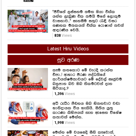
838
Views
Latest Hiru Videos
සුව අරණ
කෑම කනකොට මේ වැරදි කරන්න
එපා...! ආහාර ජීරණ පද්ධතියේ
කාර්යක්ෂමතාවයට මේ දේවල් සෘජුවම
බලපාන බව ඔබ නිකමටවත් දැන
සිටියාද..?
1,396
Views
අධි රුධිර පීඩනය ඔබ හිතනවාට වඩා
හානිදායක විය හැකියි.. සිතිය යුතු
කාරණා කිහිපයක් ගැන ඇසෙන විශේෂ
කතාවක් මෙන්න..
1,998
Views
මෙන්න මේ වයසෙදි සීනි කෑවොත්,
වයසට ගියාම මේ ලෙඩවලින් ආරක්ෂා
වෙන්න පුළුවන්.. නව අධ්‍යයනයක්
හෙළිවූ කරුණු මෙන්න..
1,561
Views
මේ දවස්වල මත්පැන් සහ පැණිබීම
පානයෙන් වළකින්න.. හේතුව මෙන්න..