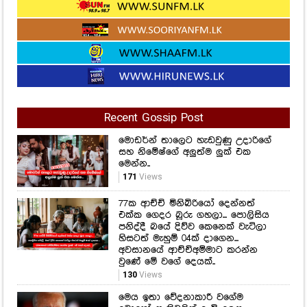
Recent Gossip Post
මොඩර්න් තාලෙට හැඩවුණු උදාරිගේ
සහ නිමේෂ්ගේ අලුත්ම ලුක් එක
මෙන්න..
171
Views
77ක ආච්චි මිනිබිරියෝ දෙන්නත්
එක්ක ගෙදර බූරු ගහලා... පොලිසිය
පනිද්දී බයේ දිව්ව කෙනෙක් වැටිලා
හිසටත් මැහුම් 04ක් දාගෙන...
අවසානයේ ආච්චිඅම්මාට කරන්න
වුණේ මේ වගේ දෙයක්..
130
Views
මෙය ඉතා වේදනාකාරී වගේම
බොහෝ පැතිවලින් දැඩි ලෙස
පීඩාකාරී තත්ත්වයක්" හිටපු
ඇමෙරිකානු ජනපති ජෝ බයිඩන්ගේ
සෞඛ්‍ය තත්ත්වය ගැන පුතාගෙන්
සංවේදී හෙළිදරව්වක්...
197
Views