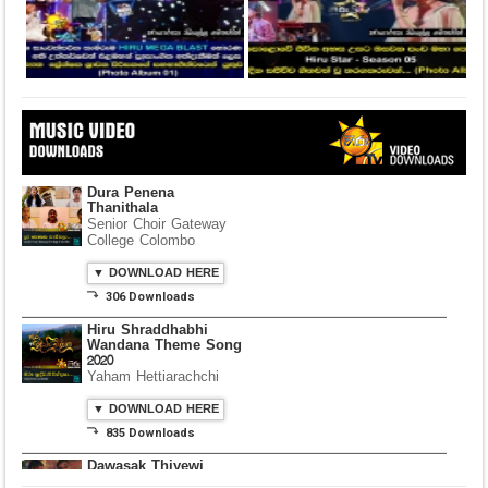
Dura Penena
Thanithala
Senior Choir Gateway
College Colombo
▼ DOWNLOAD HERE
⤵ 306 Downloads
Hiru Shraddhabhi
Wandana Theme Song
2020
Yaham Hettiarachchi
▼ DOWNLOAD HERE
⤵ 835 Downloads
Dawasak Thiyewi
Rana with AURA
▼ DOWNLOAD HERE
⤵ 586 Downloads
Lowama Ekalu Kala
Deshayak
Fredy Alex Silva