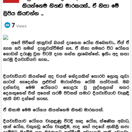
කියන්නෙම නිහඬ මාරකයක්... ඒ නිසා මේ
ලිපිය කියවන්න ...
7
Views
අපේ ජිවිතේ ඇහුවත් බයක් දැනෙන රෝග තිබෙනවා... ඒත් ඒ
ගැන හරි හමන් දැනුවත්වීමක් නෑ.. ඒ නිසා සමහර විට රෝගය
ගොඩක් දරුණු වුන විටයි දැන ගන්න ලැබෙන්නේ.. ඉතිං අද කතා
කරමු දියවැඩියව ගැන...
දියවැඩියාව කියන්නේ අද වයස් භේදයකින් තොරව ලොකු කුඩා
කාටත් හැදෙන්න පුළුවන් මාරාන්තික රෝගී තත්වයක්. ඔබ
දන්නවද මෙම රෝගයට ගොදුරු වූ පුද්ගලයන් හතර
දෙනකුගෙන් එක් අයෙක් තරම් පිරිසක් තමාට දියවැඩියාව වැළඳී
ඇති බව දන්නේ නැහැ.
ඒ නිසාම මෙම රෝගය කියන්නෙම නිහඬ මාරකයක්.
දියවැඩියාව රෝගය වැළඳුණු විටදී හෘද රෝග, ක්ෂණික අබාධ,
ඇස් රෝග, වකුගඩු රෝග වැළඳීම, පාද හෝ පදයේ ඇඟිලි කපා