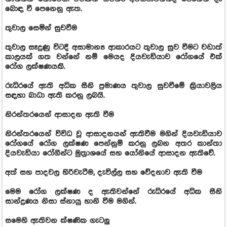
බොඳ වී පෙනෙනු ඇත.
තුවාල සෙමින් සුවවීම
තුවාල සෑදුණු විටදී අසාමාන්‍ය ආකාරයට තුවාල සුව වීමට වඩාත්
කාලයක් ගත වන්නේ නම් මෙයද දියවැඩියාව රෝගයේ එක්
රෝග ලක්ෂණයකි.
රුධිරයේ ඇති අධික සීනි ප්‍රමාණය තුවාල සුවවීමේ ක්‍රියාවලිය
සඳහා බාධා ඇති කරනු ලබයි.
නිරන්තරයෙන් ආසාදන ඇති වීම
නිරන්තරයෙන් විවිධ වූ ආසාදනයන් ඇතිවීම මගින් දියවැඩියාව
රෝගයේ රෝග ලක්ෂණ පෙන්නුම් කරනු ලබන අතර කාන්තා
දියවැඩියා රෝගීන්ට මුත්‍රාශයේ සහ යෝනියේ ආසාදන ඇතිවේ.
අත් සහ පාදවල හිරිවැටීම, දැවිල්ල සහ වේදනාව ඇති වීම
මෙම රෝග ලක්ෂණ ද ඇතිවන්නේ රුධිරයේ අධික සීනි
සාන්ද්‍රණය නිසා ස්නායු හානි වීම මගින්.
සමෙහි ඇතිවන ක්ෂණික ගැටලු