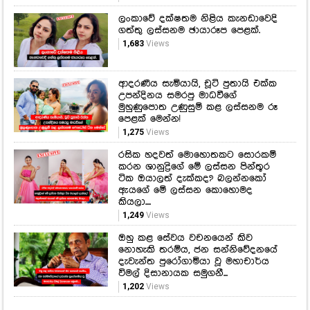
ආදරණීය සැමියායි, චූටි පුතායි එක්ක
උපන්දිනය සමරපු මාධවීගේ
මුහුණුපොත උණුසුම් කළ ලස්සනම රූ
පෙළක් මෙන්න!
1,275
Views
රසික හදවත් මොහොතකට සොරකම්
කරන ශානුද්‍රිගේ මේ ලස්සන පින්තූර
ටික ඔයාලත් දැක්කද? බලන්නකෝ
ඇයගේ මේ ලස්සන කොහොමද
කියලා....
1,249
Views
ඔහු කළ සේවය වචනයෙන් කිව
නොහැකි තරම්ය, ජන සන්නිවේදනයේ
දැවැන්ත පුරෝගාමියා වූ මහාචාර්ය
විමල් දිසානායක සමුගනී...
1,202
Views
Recent Galleries