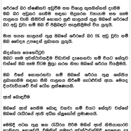
ශරීරයේ බර ක්ෂණිකව අඩුවීම සහ විශාල කුසගින්නක් දැනීම
ඔබ බර අඩුකර ගැනීම සඳහා සිදුකරන ව්‍යායාම සහ කෑම
පාලනය වැනි කිසිවක් නොකර සුළු කාලයක් තුළ ඔබගේ ශරිරයේ
බර අඩු වූවා නම් ඔබ ඒ පිළිබඳව සැලකිලිමත් විය යුතුයි.
මාස හයක කාලයක් තුළ ඔබගේ ශරීරයේ බර 5% අඩු වූවා නම්
ඔබ වෛද්‍ය උපදෙස් ලබාගත යුතුයි.
නිදන්ගත තෙහෙට්ටුව
ඔබට සෑම අවස්ථාවකදීම විඩාවක් දැනෙනවා නම් එයට හේතුව
වන්නේ ඔබ සෑම විටම මුත්‍රා කරන නිසා ඔබගේ ශරීරය වියළීමයි.
ඔබ එසේ නොකරනවා නම් ඔබගේ ශරීරය තුළ ශක්තිය
ලබාගැනීම සඳහා සීනි පාලනය කිරීමේ ගැටළුවක් ඇත. මෙයද
දියවැඩියාවේ එක් රෝග ලක්ෂණයකි.
ඇස් බොඳවීම
ඔබගේ ඇස් පෙනීම බොඳ වනවා නම් එයට හේතුව වන්නේ
ඔබගේ රුධිරයේ ඇති අධික ග්ලූකෝස් ප්‍රමාණයයි.
මෙහිදී පටක තුළ ඝන රැධිරය පිරීම මගින් ඇස් නිසියාකාරව
නාභිගත නොවෙයි. එමඟින් සමහර අවස්ථාවන්හිදී පෙනෙන දෑ