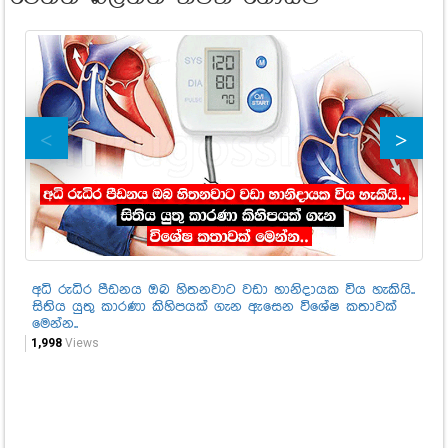
අධි රුධිර පීඩනය ඔබ හිතනවාට වඩා හානිදායක විය හැකියි..
නො
සිතිය යුතු කාරණා කිහිපයක් ගැන ඇසෙන විශේෂ කතාවක්
පු
මෙන්න..
දැ
1,998
Views
1,1