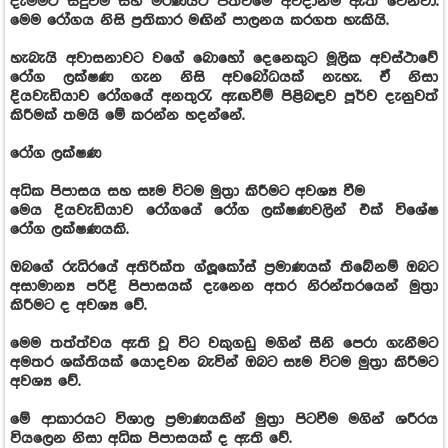
දැමීමට සිදුවීම සහ මරණයට පත්වීමේ අවදානම ඇති වෙනවා.
මෙම රෝගය නිසි ප්‍රතිකාර මඟින් පාලනය කරගත හැකියි.
හැබැයි අවාසනාවට වගේ බොහෝ දෙනෙකුට මූලික අවස්ථාවේ
රෝග ලක්ෂණ ගැන නිසි අවබෝධයක් නැහැ. ඒ නිසා
දියවැඩියාව රෝගයේ අනතුරැ ඇඟවීම් පිළිබඳව පූර්ව දැනුවත්
කිරීමක් තමයි මේ කරන්න හදන්නේ.
රෝග ලක්ෂණ
අධික පිපාසය සහ සෑම විටම මුත්‍රා කිරීමට අවශ්‍ය වීම
මෙය දියවැඩියාව රෝගයේ රෝග ලක්ෂණවලින් එක් විශේෂ
රෝග ලක්ෂණයකි.
ඔබගේ රුධිරයේ අතිරික්ත ග්ලූකෝස් ප්‍රමාණයක් තිබේනම් ඔබට
අසාමාන්‍ය පරිදි පිපාසයක් දැනෙන අතර නිරන්තරයෙන් මුත්‍රා
කිරීමට ද අවශ්‍ය වේ.
මෙම තත්ත්වය ඇති වූ විට වකුගඩු මගින් සීනි පෙරා ගැනීමට
අමතර ශක්තියක් යොදවන බැවින් ඔබට සෑම විටම මුත්‍රා කිරීමට
අවශ්‍ය වේ.
මේ ආකාරයට විශාල ප්‍රමාණයකින් මුත්‍රා පිටවීම මගින් ශරීරය
වියලෙන නිසා අධික පිපාසයක් ද ඇති වේ.