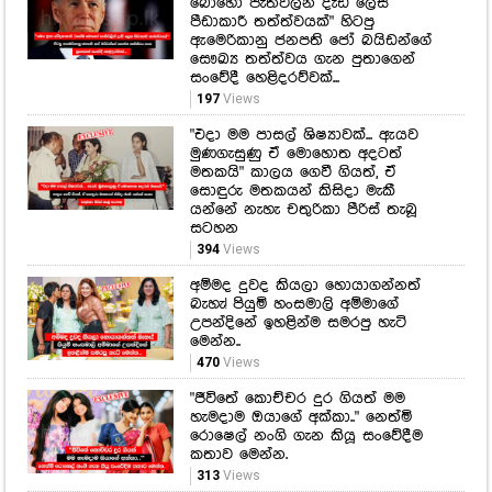
"එදා මම පාසල් ශිෂ්‍යාවක්... ඇයව
මුණගැසුණු ඒ මොහොත අදටත්
මතකයි" කාලය ගෙවී ගියත්, ඒ
සොඳුරු මතකයන් කිසිදා මැකී
යන්නේ නැහැ චතුරිකා පීරිස් තැබූ
සටහන
394
Views
අම්මද දුවද කියලා හොයාගන්නත්
බැහැ! පියුමි හංසමාලි අම්මාගේ
උපන්දිනේ ඉහළින්ම සමරපු හැටි
මෙන්න..
470
Views
"ජීවිතේ කොච්චර දුර ගියත් මම
හැමදාම ඔයාගේ අක්කා.." නෙත්මි
රොෂෙල් නංගි ගැන කියූ සංවේදීම
කතාව මෙන්න.
313
Views
හෙට තීරණාත්මක දවසක්! 2026
ඒලෙවල් ලියන නංගිලා මල්ලිලාට
විශේෂ පණිවිඩයක්..
255
Views
වේගයෙන් ආපු බයික් එක ට්‍රැක්ටරයේ