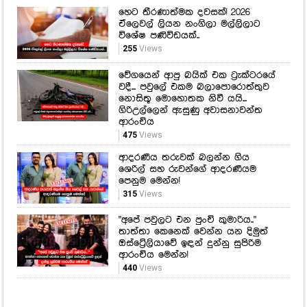
වදී... පවුලේ එකම බලාපොරොත්තුව
නොසිතූ මොහොතක නිවී යයි...
ගිරිඋල්ලෙන් ඇසුණු අවාසනාවන්ත
ආරංචිය
475
Views
ආදරණීය තරුවක් බලන්න ගිය
ශෙරිල් සහ රුවන්ගේ ආදරණීයම
පෙනුම මෙන්න!
315
Views
"අපේ පවුලට එන පුංචි කුමාරිය.."
තාත්තා කෙනෙක් වෙන්න යන දිමුත්
ඔස්ට්‍රේලියාවේ ඉඳන් දුන්නු සුපිරිම
ආරංචිය මෙන්න!
440
Views