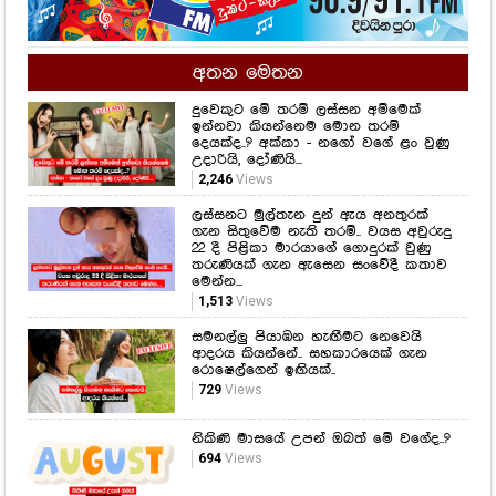
ඉන්නවා කියන්නෙම මොන තරම්
දෙයක්ද..? අක්කා - නගෝ වගේ ළං වුණු
උදාරියි, දෝණියි...
2,246
Views
ලස්සනට මුල්තැන දුන් ඇය අනතුරක්
ගැන සිතුවේම නැති තරම්.. වයස අවුරුදු
22 දී පිළිකා මාරයාගේ ගොදුරක් වුණු
තරුණියක් ගැන ඇසෙන සංවේදී කතාව
මෙන්න...
1,513
Views
සමනල්ලු පියාඹන හැඟීමට නෙවෙයි
ආදරය කියන්නේ.. සහකාරයෙක් ගැන
රොෂෙල්ගෙන් ඉඟියක්..
729
Views
නිකිණි මාසයේ උපන් ඔබත් මේ වගේද..?
694
Views
"ජීවිතේ ලස්සනම ගමන ඔයා එක්ක
යන්න ලැබුණ එක තමයි මගේ ලොකුම
වාසනාව..." සැනසීම සතුට රැඳි වසර
ගණනක මතකයත් එක්ක රොෂාන් තවත්
ආදරණීය වෙයි..