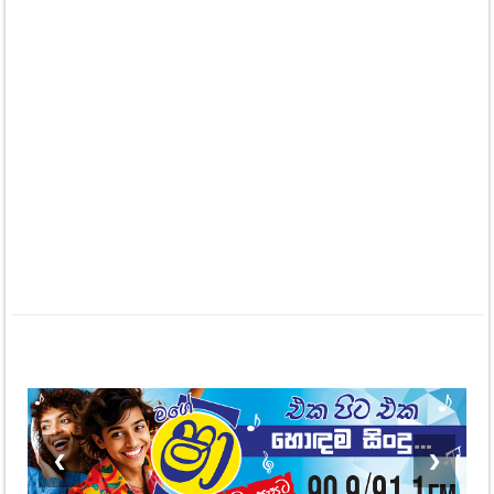
❮
❯
අතන මෙතන
දුවෙකුට මේ තරම් ලස්සන අම්මෙක්