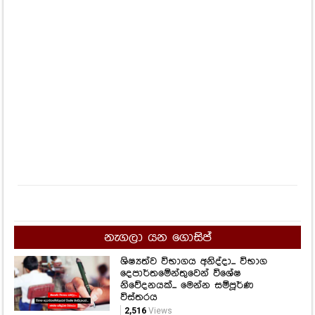
නැගලා යන ගොසිප්
ශිෂ්‍යත්ව විභාගය අනිද්දා... විභාග
දෙපාර්තමේන්තුවෙන් විශේෂ
නිවේදනයක්... මෙන්න සම්පූර්ණ
විස්තරය
2,516
Views
ලංකාවේ දක්ෂතම නිළිය කැනඩාවෙදි
ගත්තු ලස්සනම ඡායාරූප පෙළක්.
1,683
Views