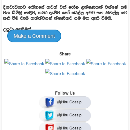
දියවැඩියාව රෝගයේ තවත් එක් රෝග ලක්ෂණයක් වන්නේ සම
මත බිබිලි සෑදීම, කබර දැමීම හෝ ඛෙල්ල අවට සහ කිහිල්ල යට
කළු වීම වැනි තත්ත්වයන් ක්ෂණිකව සම මත ඇති වීමයි.
උපුටා ගැනීමක්
Make a Comment
Share
Follow Us