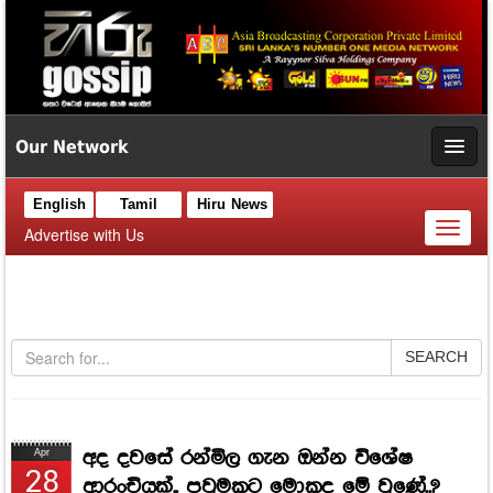
Our Network
English
Tamil
Hiru News
Toggl
Advertise with Us
naviga
SEARCH
අද දවසේ රන්මිල ගැන ඔන්න විශේෂ
Apr
28
ආරංචියක්.. පවුමකට මොකද මේ වුණේ..?