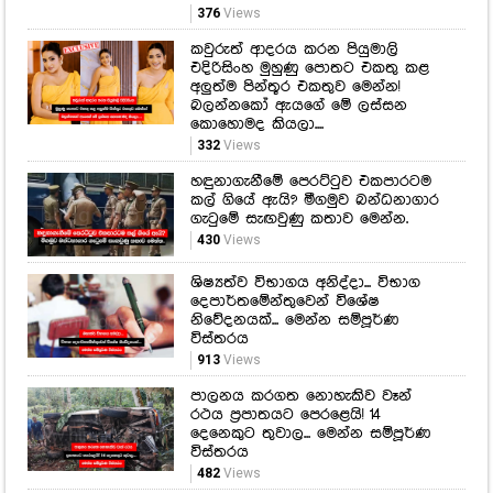
376
Views
කවුරුත් ආදරය කරන පියුමාලි
එදිරිසිංහ මුහුණු පොතට එකතු කළ
අලුත්ම පින්තූර එකතුව මෙන්න!
බලන්නකෝ ඇයගේ මේ ලස්සන
කොහොමද කියලා....
332
Views
හඳුනාගැනීමේ පෙරට්ටුව එකපාරටම
කල් ගියේ ඇයි? මීගමුව බන්ධනාගාර
ගැටුමේ සැඟවුණු කතාව මෙන්න.
430
Views
ශිෂ්‍යත්ව විභාගය අනිද්දා... විභාග
දෙපාර්තමේන්තුවෙන් විශේෂ
නිවේදනයක්... මෙන්න සම්පූර්ණ
විස්තරය
913
Views
පාලනය කරගත නොහැකිව වෑන්
රථය ප්‍රපාතයට පෙරළෙයි! 14
දෙනෙකුට තුවාල... මෙන්න සම්පූර්ණ
විස්තරය
482
Views