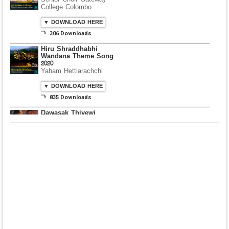
College Colombo
▼ DOWNLOAD HERE
⤵ 306 Downloads
Hiru Shraddhabhi
Wandana Theme Song
2020
Yaham Hettiarachchi
▼ DOWNLOAD HERE
⤵ 835 Downloads
Dawasak Thiyewi
Rana with AURA
▼ DOWNLOAD HERE
⤵ 586 Downloads
Lowama Ekalu Kala
Deshayak
Fredy Alex Silva
▼ DOWNLOAD HERE
⤵ 1,501 Downloads
Gedarata Wela Inna
Seeduwwa Sakura