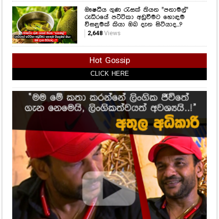
ඖෂධීය ගුණ රැසක් තියන "පනාමල්"
රුධිරයේ පට්ටිකා අඩුවීමට හොඳම
විසඳුමක් කියා ඔබ දැන සිටියාද...?
2,648
Views
Hot Gossip
CLICK HERE