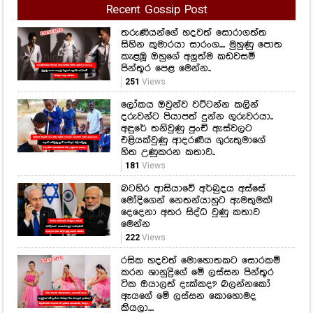
Recent Gossip Post
තරුණියන්ගේ හදවත් සොරාගත්ත
සිහින කුමාරයා සාරංග.... මුහුණු පොත
කැළඹූ ඔහුගේ අලුත්ම කඩවසම්
පින්තූර පෙළ මෙන්න..
251
Views
ලෝකය ඔවුන්ව වට්ටන්න කලින්
දරුවන්ට පියාපත් දුන්න ගුරුවරයා..
අඳුරේ තනිවුණු පුංචි ඇස්වලට
එළියක්වුණු ආදරණීය ගුරුතුමාගේ
හිත උණුකරන කතාව..
181
Views
බටහිර ආසියාවේ අර්බුදය අස්සේ
මෝදිගෙන් නෙතන්යාහුට ඇමතුමක්!
දෙදෙනා අතර සිද්ධ වුණු කතාව
මෙන්න
222
Views
රසික හදවත් මොහොතකට සොරකම්
කරන ශානුද්‍රිගේ මේ ලස්සන පින්තූර
ටික ඔයාලත් දැක්කද? බලන්නකෝ
ඇයගේ මේ ලස්සන කොහොමද
කියලා....