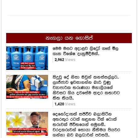
නැගලා යන ගොසිප්
මෙම මසට අදාළව ලිට්‍රෝ ගෑස් මිල
ගැන විශේෂ දැනුම්දීමක්..
2,962
Views
සිදුවූ දේ නිසා ඔවුන් කනස්සල්ලට..
ලැජ්ජාව ඉවසාගන්න බැරි වුණු
ව්‍යාපාරික තරුණයා මනාලියගේ
නිවසට ගිය දවසේම ආදර කතාවට
තිත තියයි..
1,420
Views
දෙනෝදාහක් සජීවීව බලාසිටින
අතරතුර රටක් හඳුනන ටික් ටොක්
තරුවක් ජීවිතයෙන් සමුගනී..
වරදකරුවන් සොයා නීතිමය පියවර
ගන්නා බව බලධාරීන් පවසයි..