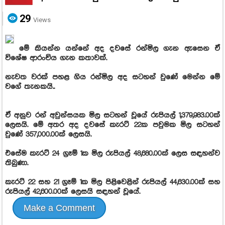
29
Views
මේ කියන්න යන්නේ අද දවසේ රන්මිල ගැන ඇසෙන ඒ
විශේෂ ආරංචිය ගැන කතාවක්.
නැවත වරක් පහළ ගිය රන්මිල අද සටහන් වුණේ මෙන්න මේ
වගේ තැනකයි..
ඒ අනුව රන් අවුන්සයක මිල සටහන් වූයේ රුපියල් 1,379,983.00ක්
ලෙසයි. මේ අතර අද දවසේ කැරට් 22ක පවුමක මිල සටහන්
වුණේ 357,000.00ක් ලෙසයි.
එසේම කැරට් 24 ග්‍රෑම් 1ක මිල රුපියල් 48,680.00ක් ලෙස සඳහන්ව
තිබුණා.
කැරට් 22 සහ 21 ග්‍රෑම් 1ක මිල පිළිවෙළින් රුපියල් 44,630.00ක් සහ
රුපියල් 42,600.00ක් ලෙසයි සඳහන් වූයේ.
Make a Comment