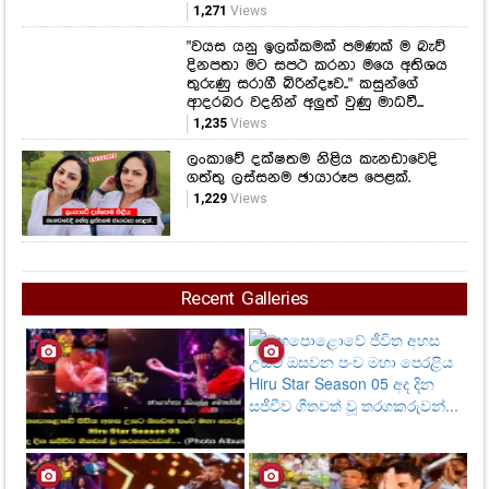
1,271
Views
"වයස යනු ඉලක්කමක් පමණක් ම බැව්
දිනපතා මට සපථ කරනා මයෙ අතිශය
තුරුණු සරාගී බිරින්දෑව.." කසුන්ගේ
ආදරබර වදනින් අලුත් වුණු මාධවී...
1,235
Views
ලංකාවේ දක්ෂතම නිළිය කැනඩාවෙදි
ගත්තු ලස්සනම ඡායාරූප පෙළක්.
1,229
Views
Recent Galleries