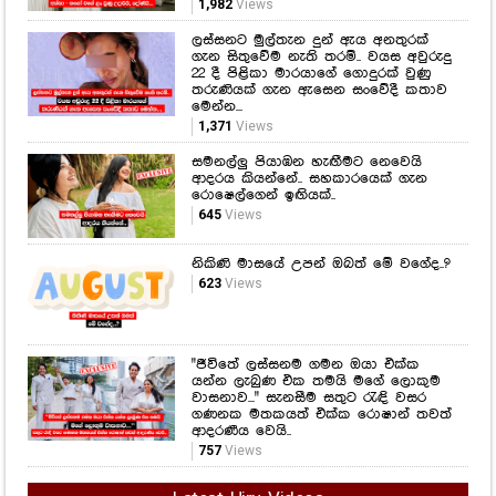
1,982
Views
ලස්සනට මුල්තැන දුන් ඇය අනතුරක්
ගැන සිතුවේම නැති තරම්.. වයස අවුරුදු
22 දී පිළිකා මාරයාගේ ගොදුරක් වුණු
තරුණියක් ගැන ඇසෙන සංවේදී කතාව
මෙන්න...
1,371
Views
සමනල්ලු පියාඹන හැඟීමට නෙවෙයි
ආදරය කියන්නේ.. සහකාරයෙක් ගැන
රොෂෙල්ගෙන් ඉඟියක්..
645
Views
නිකිණි මාසයේ උපන් ඔබත් මේ වගේද..?
623
Views
"ජීවිතේ ලස්සනම ගමන ඔයා එක්ක
යන්න ලැබුණ එක තමයි මගේ ලොකුම
වාසනාව..." සැනසීම සතුට රැඳි වසර
ගණනක මතකයත් එක්ක රොෂාන් තවත්
ආදරණීය වෙයි..
757
Views