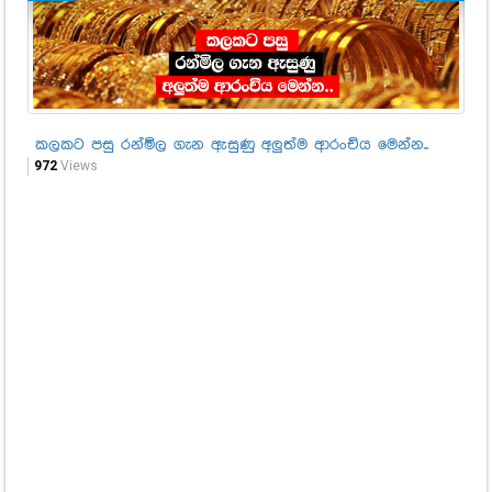
කලකට පසු රන්මිල ගැන ඇසුණු අලුත්ම ආරංචිය මෙන්න..
ඇස
මෙ
972
Views
1,1