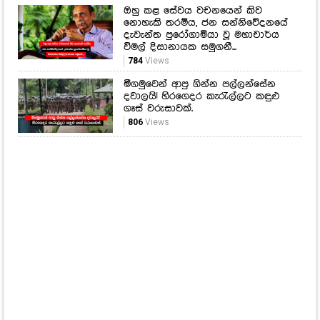
ඔහු කළ සේවය වචනයෙන් කිව
නොහැකි තරම්ය, ජන සන්නිවේදනයේ
දැවැන්ත පුරෝගාමියා වූ මහාචාර්ය
විමල් දිසානායක සමුගනී...
784
Views
මීගමුවෙන් ආපු ගින්න පල්ලන්සේන
දවාලයි! හිරගෙදර කැරැල්ලට කඳුළු
ගෑස් වරුසාවක්.
806
Views