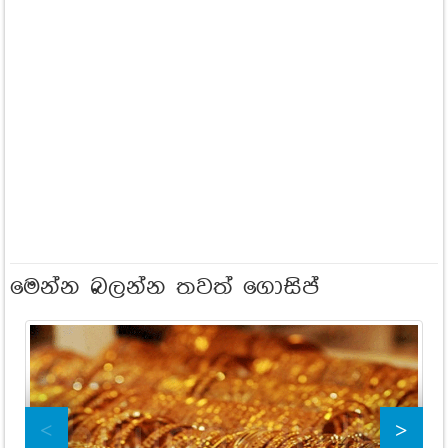
මෙන්න බලන්න තවත් ගොසිප්