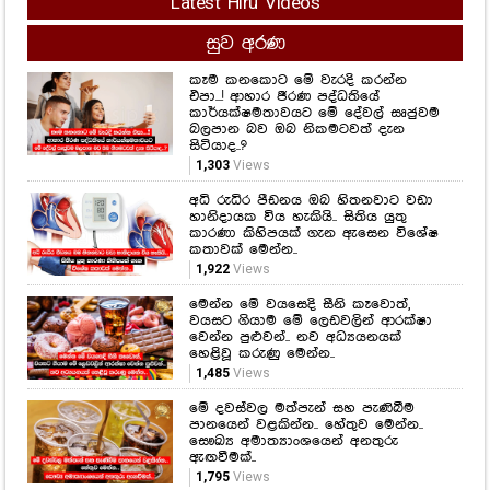
Latest Hiru Videos
සුව අරණ
කෑම කනකොට මේ වැරදි කරන්න
එපා...! ආහාර ජීරණ පද්ධතියේ
කාර්යක්ෂමතාවයට මේ දේවල් සෘජුවම
බලපාන බව ඔබ නිකමටවත් දැන
සිටියාද..?
1,303
Views
අධි රුධිර පීඩනය ඔබ හිතනවාට වඩා
හානිදායක විය හැකියි.. සිතිය යුතු
කාරණා කිහිපයක් ගැන ඇසෙන විශේෂ
කතාවක් මෙන්න..
1,922
Views
මෙන්න මේ වයසෙදි සීනි කෑවොත්,
වයසට ගියාම මේ ලෙඩවලින් ආරක්ෂා
වෙන්න පුළුවන්.. නව අධ්‍යයනයක්
හෙළිවූ කරුණු මෙන්න..
1,485
Views
මේ දවස්වල මත්පැන් සහ පැණිබීම
පානයෙන් වළකින්න.. හේතුව මෙන්න..
සෞඛ්‍ය අමාත්‍යාංශයෙන් අනතුරු
ඇඟවීමක්..
1,795
Views