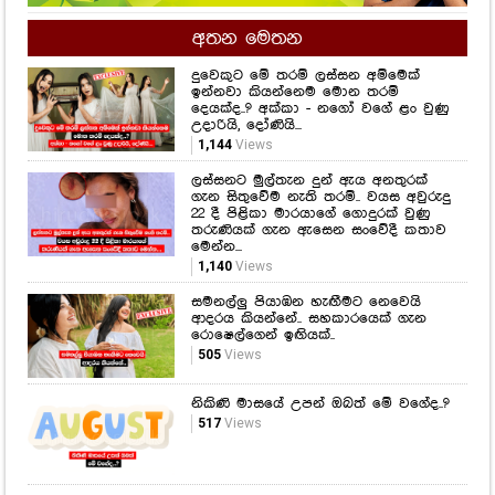
අතන මෙතන
දුවෙකුට මේ තරම් ලස්සන අම්මෙක්
ඉන්නවා කියන්නෙම මොන තරම්
දෙයක්ද..? අක්කා - නගෝ වගේ ළං වුණු
උදාරියි, දෝණියි...
1,144
Views
ලස්සනට මුල්තැන දුන් ඇය අනතුරක්
ගැන සිතුවේම නැති තරම්.. වයස අවුරුදු
22 දී පිළිකා මාරයාගේ ගොදුරක් වුණු
තරුණියක් ගැන ඇසෙන සංවේදී කතාව
මෙන්න...
1,140
Views
සමනල්ලු පියාඹන හැඟීමට නෙවෙයි
ආදරය කියන්නේ.. සහකාරයෙක් ගැන
රොෂෙල්ගෙන් ඉඟියක්..
505
Views
නිකිණි මාසයේ උපන් ඔබත් මේ වගේද..?
517
Views