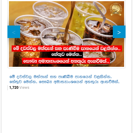
මේ දවස්වල මත්පැන් සහ පැණිබීම පානයෙන් වළකින්න..
නි
හේතුව මෙන්න.. සෞඛ්‍ය අමාත්‍යාංශයෙන් අනතුරු ඇඟවීමක්..
51
1,720
Views