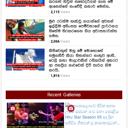
කරගත් නිවුන් සහෝදරියන් ගැන මේ
ඇසෙන්නේ සංවේදී කතාව මෙන්න..
2,115
Views
මුළු රටක්ම හැඬවූ ගයාන්ගේ අවසන්
ඉල්ලීම! අහිංසක පෙම්වතාගේ ප්‍රාර්ථනය
හිතේම හිරකරගෙන ගිය අවාසනාවන්ත
ගමන.
2,066
Views
කිසිවෙකුත් ඔහු මේ මොහොතේ
සමුගනීවි කියා සිතන්නට නැතුව ඇති..
ටෙලි කතා මාලාවකින් රසිකයින් අතරට
ආ ජනප්‍රිය නළුවෙක් දිවි සැරිය නිම
කරයි..
1,816
Views
Recent Galleries