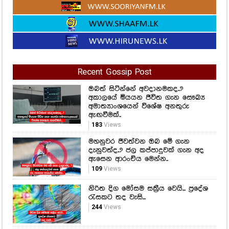
Recent Gossip Post
ඔබත් සිටින්නේ අවදානමකද..?
අකාලයේ මියයන ජීවිත ගැන සෞඛ්‍ය
අමාත්‍යාංශයෙන් විශේෂ අනතුරු
ඇඟවීමක්..
183
Views
මහනුවර ජීවත්වන ඔබ මේ ගැන
දැනුවත්ද..? ජල කප්පාදුවක් ගැන අද
ඇසෙන ආරංචිය මෙන්න..
109
Views
නිරිත දිග මෝසම සක්‍රීය වෙයි... ප්‍රදේශ
රැසකට තද වැසි...
244
Views