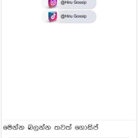
මෙන්න බලන්න තවත් ගොසිප්