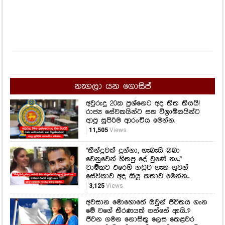
නැගලා යන ගොසිප්
අවුරුදු 20ක ප්‍රශ්නෙට අද තිත තියයි!
රාජ්‍ය සේවකයින්ට සහ විශ්‍රාමිකයින්ට
ආපු සුපිරිම ආරංචිය මෙන්න.
11,505
Views
"තීන්දුවක් දුන්නා, හැබැයි බබා
වෙනුවෙන් හිතපු දේ වුණේ නෑ.."
චාමිකට එරෙහි නඩුව ගැන ගුවන්
සේවිකාව අද කියූ කතාව මෙන්න..
3,125
Views
අවසාන මොහොතේ ඔවුන් ජීවිතය ගැන
මේ වගේ තීරණයක් ගත්තේ ඇයි..?
ජීවන ගමන නොසිතූ ලෙස කෙළවර