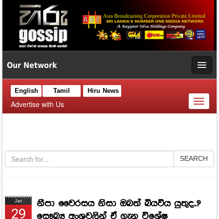
Our Network
English
Tamil
Hiru News
Toggl
Advertise with Us
naviga
SEARCH
නීපා වෛරසය නිසා ඔබත් බියවිය යුතුද..?
Jan
29
සෞඛ්‍ය අංශවලින් ඒ ගැන විශේෂ