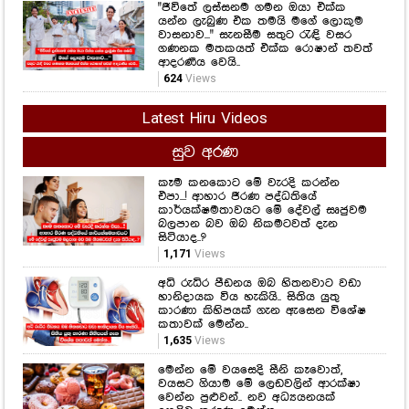
"ජීවිතේ ලස්සනම ගමන ඔයා එක්ක
යන්න ලැබුණ එක තමයි මගේ ලොකුම
වාසනාව..." සැනසීම සතුට රැඳි වසර
ගණනක මතකයත් එක්ක රොෂාන් තවත්
ආදරණීය වෙයි..
624
Views
Latest Hiru Videos
සුව අරණ
කෑම කනකොට මේ වැරදි කරන්න
එපා...! ආහාර ජීරණ පද්ධතියේ
කාර්යක්ෂමතාවයට මේ දේවල් සෘජුවම
බලපාන බව ඔබ නිකමටවත් දැන
සිටියාද..?
1,171
Views
අධි රුධිර පීඩනය ඔබ හිතනවාට වඩා
හානිදායක විය හැකියි.. සිතිය යුතු
කාරණා කිහිපයක් ගැන ඇසෙන විශේෂ
කතාවක් මෙන්න..
1,635
Views
මෙන්න මේ වයසෙදි සීනි කෑවොත්,
වයසට ගියාම මේ ලෙඩවලින් ආරක්ෂා
වෙන්න පුළුවන්.. නව අධ්‍යයනයක්