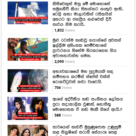
කිසිවෙකුත් ඔහු මේ මොහොතේ
සමුගනීවි කියා සිතන්නට නැතුව ඇති..
ටෙලි කතා මාලාවකින් රසිකයින්
අතරට ආ ජනප්‍රිය නළුවෙක් දිවි
සැරිය නිම කරයි..
1,832
Views
මුළු රටක්ම හැඬවූ ගයාන්ගේ අවසන්
ඉල්ලීම! අහිංසක පෙම්වතාගේ
ප්‍රාර්ථනය හිතේම හිරකරගෙන ගිය
අවාසනාවන්ත ගමන.
2,090
Views
අභ්‍යවකාශයේ මහ පුදුමයක්! සඳ
කම්පනය කරමින් ස්පේස් එක්ස්
රොකට්ටුවක් කඩා වැටෙයි.
704
Views
ඇගේ අද්විතීය හඬ සංගීතය ලෝකය
පුරා සදාකාලික වුණත්, නොසිතූ
මොහොතක ඒ හඬ මැකී ගියේ ඇයි..?
588
Views
සාරියෙන් හැඩවී මුහුණුපොත උණුසුම්
කළ නිලුෂිගේ සරාගී සේයාරූ පෙළ