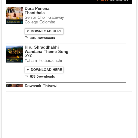
Dura Penena
Thanithala
Senior Choir Gateway
College Colombo
▼ DOWNLOAD HERE
⤵ 306 Downloads
Hiru Shraddhabhi
Wandana Theme Song
2020
Yaham Hettiarachchi
▼ DOWNLOAD HERE
⤵ 835 Downloads
Dawasak Thiyewi
Rana with AURA
▼ DOWNLOAD HERE
⤵ 586 Downloads
Lowama Ekalu Kala
Deshayak
Fredy Alex Silva
▼ DOWNLOAD HERE