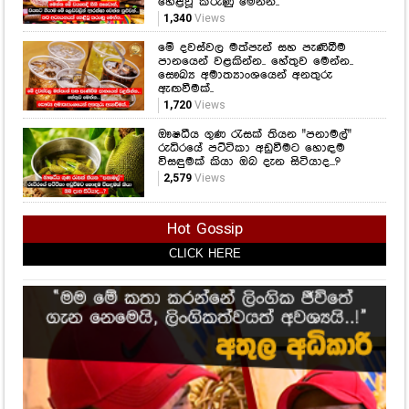
හෙළිවූ කරුණු මෙන්න..
1,340
Views
මේ දවස්වල මත්පැන් සහ පැණිබීම
පානයෙන් වළකින්න.. හේතුව මෙන්න..
සෞඛ්‍ය අමාත්‍යාංශයෙන් අනතුරු
ඇඟවීමක්..
1,720
Views
ඖෂධීය ගුණ රැසක් තියන "පනාමල්"
රුධිරයේ පට්ටිකා අඩුවීමට හොඳම
විසඳුමක් කියා ඔබ දැන සිටියාද...?
2,579
Views
Hot Gossip
CLICK HERE