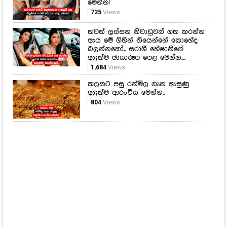
මෙන්න!
725
Views
තවත් ලස්සන නිවාඩුවක් ගත කරන්න
ඇය මේ ගිහින් තියෙන්නේ කොහේද
බලන්නකෝ.. සරාගී හේෂානිගේ
අලුත්ම ඡායාරූප පෙළ මෙන්න....
1,684
Views
කලකට පසු රන්මිල ගැන ඇසුණු
අලුත්ම ආරංචිය මෙන්න..
804
Views