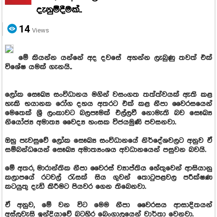
දැනුම්දීමක්..
14
Views
මේ කියන්න යන්නේ අද දවසේ අහන්න ලැබුණු තවත් එක්
විශේෂ යමක් ගැනයි..
ලෝක සෞඛ්‍ය සංවිධානය මගින් වසංගත තත්ත්වයක් ඇති කළ
හැකි භයානක රෝග දහය අතරට එක් කළ නීපා වෛරසයෙන්
මෙතෙක් ශ්‍රී ලංකාවට බලපෑමක් එල්ලවී නොමැති බව සෞඛ්‍ය
නියෝජ්‍ය අමාත්‍ය වෛද්‍ය හංසක විජයමුණි පවසනවා.
ඔහු පැවසුවේ ලෝක සෞඛ්‍ය සංවිධානයේ නිර්දේශවලට අනුව ඒ
සම්බන්ධයෙන් සෞඛ්‍ය අමාත්‍යංශය අවධානයෙන් පසුවන බවයි.
මේ අතර, මාරාන්තික නීපා වෛරස් ව්‍යාප්තිය හේතුවෙන් ආසියානු
කලාපයේ රටවල් රැසක් සිය ගුවන් තොටුපළවල පරීක්ෂණ
කටයුතු දැඩි කිරීමට පියවර ගෙන තිබෙනවා.
ඒ අනුව, මේ වන විට මෙම නීපා වෛරසය ආසාදිතයන්
අස්ලවැසි ඉන්දියාවේ බටහිර බෙංගාලයෙන් වාර්තා වෙනවා.