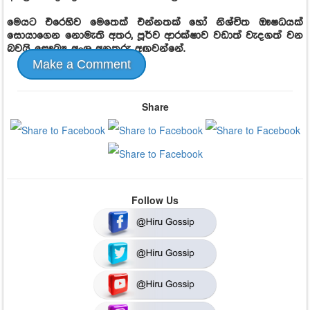
මෙයට එරෙහිව මෙතෙක් එන්නතක් හෝ නිශ්චිත ඖෂධයක්
සොයාගෙන නොමැති අතර, පූර්ව ආරක්ෂාව වඩාත් වැදගත් වන
බවයි සෞඛ්‍ය අංශ අනතුරු අඟවන්නේ.
Make a Comment
Share
Follow Us