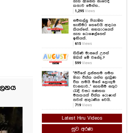
හැඟීමට නෙවෙයි ආදරය
කියන්නේ.. සහකාරයෙක්
ගැන රොෂෙල්ගෙන්
ඉඟියක්..
615
Views
නිකිණි මාසයේ උපන්
ඔබත් මේ වගේද..?
599
Views
"ජීවිතේ ලස්සනම ගමන
ඔයා එක්ක යන්න ලැබුණ
එක තමයි මගේ ලොකුම
වාසනාව..." සැනසීම සතුට
රැඳි වසර ගණනක
මතකයත් එක්ක රොෂාන්
තවත් ආදරණීය වෙයි..
719
Views
ාලනය
Latest Hiru Videos
සුව අරණ
කෑම කනකොට මේ
වැරදි කරන්න එපා...!
ආහාර ජීරණ පද්ධතියේ
කාර්යක්ෂමතාවයට මේ