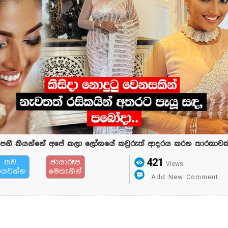
ීපනී කියන්නේ අපේ කලා ලෝකයේ කවුරුත් ආදරය කරන තාරකාවක්
421
තව
ඡායාරූප
Views
ියවන්න
මෙතැනින්
Add New Comment