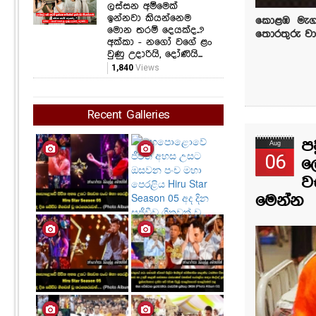
ලස්සන අම්මෙක්
ඉන්නවා කියන්නෙම
කොළඹ මැගස
මොන තරම් දෙයක්ද..?
තොරතුරු වා
අක්කා - නගෝ වගේ ළං
වුණු උදාරියි, දෝණියි...
1,840
Views
Recent Galleries
ප
Aug
06
ල
ව
මෙන්න