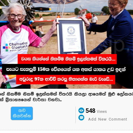
ේ නිකම්ම නිකම් ඉලක්කමක් විතරයි කියලා ආයෙමත් මුළු ලෝකයට
ක් බ්‍රිතාන්‍යයෙන් වාර්තා වනවා...
548
තව
Views
කියවන්න
Add New Comment