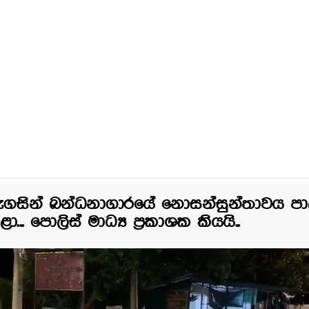
ැගසින් බන්ධනාගාරයේ නොසන්සුන්තාවය ප
ා... පොලිස් මාධ්‍ය ප්‍රකාශක කියයි..