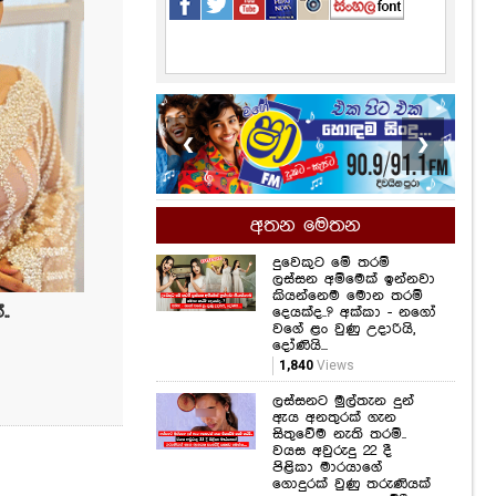
❮
❯
අතන මෙතන
දුවෙකුට මේ තරම්
ලස්සන අම්මෙක් ඉන්නවා
කියන්නෙම මොන තරම්
දෙයක්ද..? අක්කා - නගෝ
වගේ ළං වුණු උදාරියි,
දෝණියි...
1,840
Views
..
ලස්සනට මුල්තැන දුන්
ඇය අනතුරක් ගැන
සිතුවේම නැති තරම්..
වයස අවුරුදු 22 දී
පිළිකා මාරයාගේ
ගොදුරක් වුණු තරුණියක්
ගැන ඇසෙන සංවේදී
කතාව මෙන්න...
1,295
Views
සමනල්ලු පියාඹන