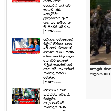
තවත් ජීවිත
පොකුරක් පස් යට
සැඟවී යයි..
පොල්පිටිය
ප්‍රදේශයෙන් ඇසී
යන හද කම්පා කළ
ඒ සිදුවීම මෙන්න..
1,526
Views
අවසාන මොහොතේ
ඔවුන් ජීවිතය ගැන
මේ වගේ තීරණයක්
ගත්තේ ඇයි..? ජීවන
ගමන නොසිතූ ලෙස
කෙළවර කරගත්
නිවුන් සහෝදරියන්
ගැන මේ ඇසෙන්නේ
කොළඹ මැගසි
සංවේදී කතාව
පාලනය කර ඇත
මෙන්න..
2,307
Views
හිතනවාට වඩා
තත්ත්වය වෙනස්..
මත්ද්‍රව්‍ය
හඳුනාගැනීමේ
සංවේදක ගැන