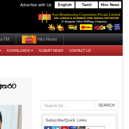
Advertise with Us
English
Tamil
Hiru News
a FM
Hiru News
DOWNLOADS
SUBMIT NEWS
CONTACT US
 අතරට
SEARCH
Subscribe/Quick Links