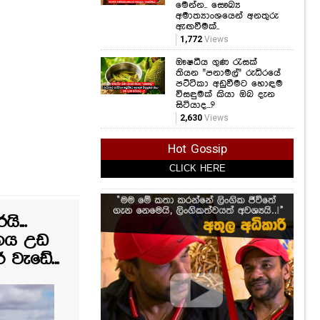
ඖෂධීය ගුණ රැසක්
තියන "පනාමල්" රුධිරයේ
පට්ටිකා අඩුවීමට හොඳම
විසඳුමක් කියා ඔබ දැන
සිටියාද...?
2,630
Views
Hot Gossip
CLICK HERE
ි...
ානය උඩ
 වැඩේ...