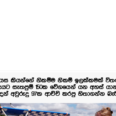
යස කියන්නේ නිකම්ම නිකම් ඉලක්කමක් විතරය
ැයට සැතපුම් 150ක වේගයෙන් යන අහස් ය
ඳන් අවුරුදු 97ක ආච්චි කරපු හිතාගන්න බැරි