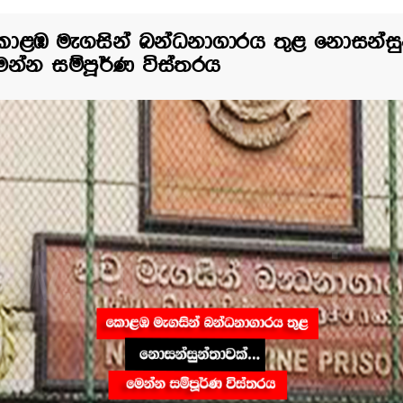
ොළඹ මැගසින් බන්ධනාගාරය තුළ නොසන්සුන්
ෙන්න සම්පූර්ණ විස්තරය