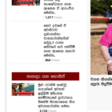
සංශෝධනය ගැන
ඇසෙන ඒ ආරංචිය
මෙන්න..
1,017
Views
හෙට දවසේ ඒ
අවස්ථාව
ලබාගන්නා
වාසනාවන්තයින්
කවුද..? රාජ්‍ය
සේවයේ නව පත්වීම්
ගැන ඇසෙන කතාව
මෙන්න..
864
Views
නැගලා යන ගොසිප්
වයස කියන්න
අපූරු සිදුවීම
මුළු රටක්ම හැඬවූ
ගයාන්ගේ අවසන්
ඉල්ලීම! අහිංසක
පෙම්වතාගේ ප්‍රාර්ථනය
හිතේම හිරකරගෙන ගිය
අවාසනාවන්ත ගමන.
3,133
Views