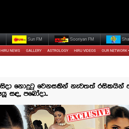
Sun FM
Sooriyan FM
Sha
HIRU NEWS
GALLERY
ASTROLOGY
HIRU VIDEOS
OUR NETWORK
ිසිදා නොදුටු වෙනසකින් නැවතත් රසිකයින්
ෑයූ සඳ, පබෝදා..