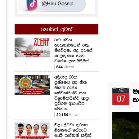
ගොසිප් පුවත්
රළු වෙන
කාලගුණයෙන් රතු
නිවේදන.. අද දවසේ
කාලගුණය ගැන
විශේෂ දැනුම්දීමක්..
844
Views
අවුරුදු 20ක
ප්‍රශ්නෙට අද තිත
තියයි! රාජ්‍ය
ම
Aug
සේවකයින්ට සහ
07
විශ්‍රාමිකයින්ට ආපු
කළ
සුපිරිම ආරංචිය
මෙන්න.
20,154
Views
එදා දිට්වා දරුණු
මතකයේ සේයාව
මැකී යන්නත් කළින්,