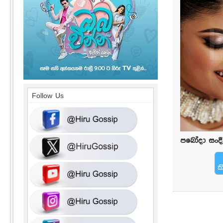
Follow Us
පබෝදා සංද
ක