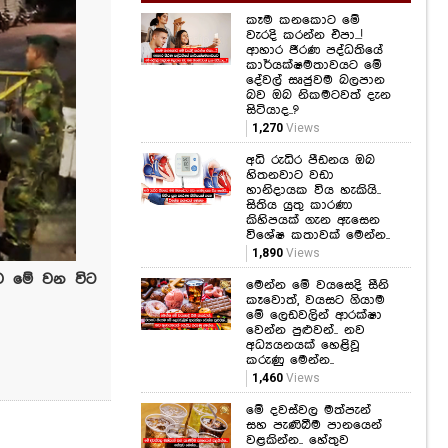
දේවල් සෘජුවම බලපාන
බව ඔබ නිකමටවත් දැන
සිටියාද..?
1,270
Views
අධි රුධිර පීඩනය ඔබ
හිතනවාට වඩා
හානිදායක විය හැකියි..
සිතිය යුතු කාරණා
කිහිපයක් ගැන ඇසෙන
විශේෂ කතාවක් මෙන්න..
1,890
Views
මෙන්න මේ වයසෙදි සීනි
කෑවොත්, වයසට ගියාම
මේ ලෙඩවලින් ආරක්ෂා
වෙන්න පුළුවන්.. නව
අධ්‍යයනයක් හෙළිවූ
ාව මේ වන විට
කරුණු මෙන්න..
1,460
Views
මේ දවස්වල මත්පැන්
සහ පැණිබීම පානයෙන්
වළකින්න.. හේතුව
මෙන්න.. සෞඛ්‍ය
අමාත්‍යාංශයෙන් අනතුරු
ඇඟවීමක්..
1,772
Views