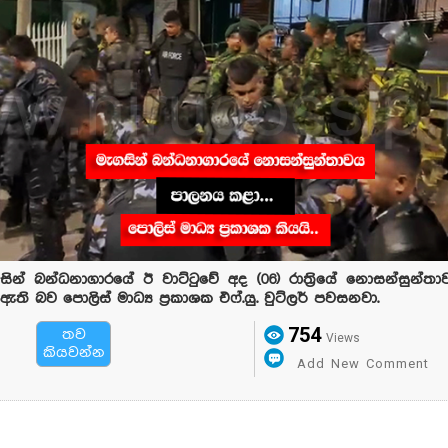
න් බන්ධනාගාරයේ ඊ වාට්ටුවේ අද (06) රාත්‍රියේ නොසන්සුන්ත
ි බව පොලිස් මාධ්‍ය ප්‍රකාශක එෆ්.යු. වුට්ලර් පවසනවා.
754
තව
Views
කියවන්න
Add New Comment