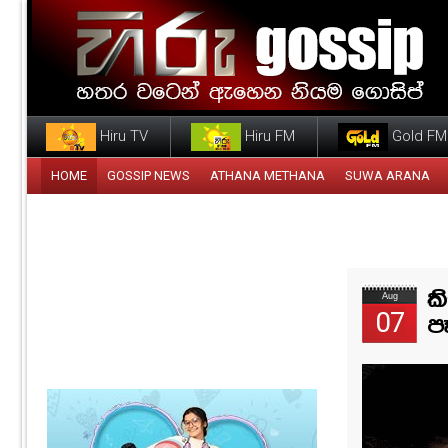
Hiru TV
Hiru FM
Gold FM
HOME
GOSSIP NEWS
ATHANA METHANA
SUWA ARANA
ක
Aug
07
ප