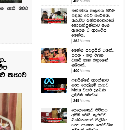
කුරුවිට බන්ධනාගාරයේ
නොසන්සුන්තාව ගැන
ගෙන ඇති බවට
ඇසෙන ඒ ආරංචිය
මෙන්න..
382
Views
මෙන්න සර්ප්‍රයිස් එකක්..
සජිත - ශනූ ඊළඟ
වැඩේ ගැන ඔහුගෙන්
ඉඟියක්..
400
Views
..
ළමයින්ගේ ආරක්ෂාව
ගැන සෙල්ලම් කළාට
්ප
Meta එකට ලැබුණු
ළු කතාව
දඩුවම මෙන්න!
245
Views
දෙදෙනෙකුට ජීවිතය
අහිමි වෙයි.. කුරුවිට
බන්ධනාගාර සිද්ධිය
ගැන ඇසෙන සෝචනීය
පුවතක් මෙන්න..
667
Views
රැදවියන් පිරිසක්
රෝහලට.. කුරුවිට