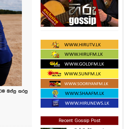
ම ඔප්පු කරපු
Recent Gossip Post
තවත් බන්ධනාගාරයක
නොසන්සුන්තාවක්..
354
Views