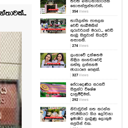
තායිලන්ත පාසලක
වෙඩි තැබීමකින්
ගුරුවරියක් මරුට.... වෙඩි
තාවක්...
තැබූ සිසුවාත් සියදිවි
නසාගනී.
274
Views
ලංකාවේ දක්ෂතම
නිළිය කැනඩාවෙදි
ගත්තු ලස්සනම
ඡායාරූප පෙළක්.
327
Views
පේරාදෙණිය සරසවි
සිසුන්ට විශේෂ
දැනුම්දීමක්..
292
Views
නිවාඩුවක් ගත කරන්න
ජර්මනියට ගිය ලෝචනා
ඉමාෂිට ලැබුණු ලොකුම
සප්‍රයිස් එක.
406
Views
තත්ත්වය පාලනය කිරීම
සඳහා වෙඩි තැබීමක්..