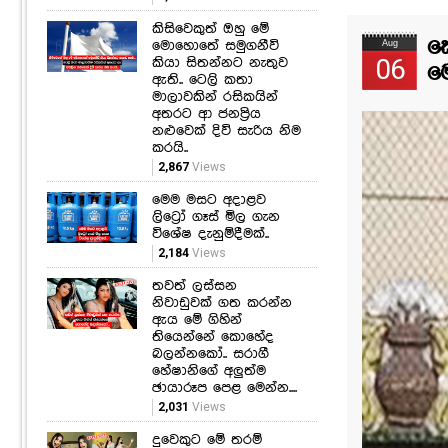
කිසිවෙකුත් ඔහු මේ
ක
මොහොතේ සමුගනීවි
Aug
06
කියා සිතන්නට නැතුව
ම
ඇති.. ටෙලි කතා
මාලාවකින් රසිකයින්
අතරට ආ ජනප්‍රිය
නළුවෙක් දිවි සැරිය නිම
කරයි..
2,867
Views
මෙම මසට අදාළව
ලිට්‍රෝ ගෑස් මිල ගැන
විශේෂ දැනුම්දීමක්..
2,184
Views
තවත් ලස්සන
නිවාඩුවක් ගත කරන්න
ඇය මේ ගිහින්
තියෙන්නේ කොහේද
බලන්නකෝ.. සරාගී
හේෂානිගේ අලුත්ම
ඡායාරූප පෙළ මෙන්න....
2,031
Views
දුවෙකුට මේ තරම්