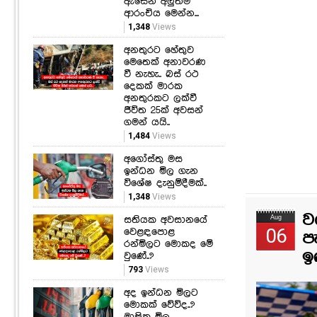
ඇසෙන අලුත්ම
ආරංචිය මෙන්න...
1,348
Views
අනතුරට හේතුව
මෙතෙක් අනාවරණ
වී නැහැ.. බස් රථ
දෙකක් මාරක
අනතුරකට ලක්වී
ජීවිත 25ක් අවසන්
ගමන් යයි..
1,484
Views
අගෝස්තු මස
ඉන්ධන මිල ගැන
විශේෂ දැනුම්දීමක්..
1,348
Views
ව
සතියක අවසානයේ
Aug
06
වෙළඳපොළ
ප
රන්මිලට මොකද මේ
ඉ
වුණේ..?
793
Views
අද ඉන්ධන මිලට
මොකක් වේවිද..?
මාසික මිල