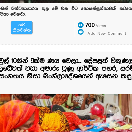
ින් බන්ධනාගාරය තුළ මේ වන විට නොසන්සුන්තාවක් හට
ර්තා වෙනවා.
700
තව
Views
කියවන්න
Add New Comment
වුල් 10කින් 9ක්ම ණය වෙලා... දේපළත් විකුණලා
ෙඩේටත් වඩා අමාරු වුණු ආර්ථික පහර, සරම
සංගතය නිසා බංග්ලාදේශයෙන් ඇසෙන කඳු