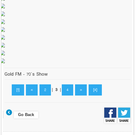
Gold FM - 70´s Show
[1]
«
2
|
3
|
4
»
[4]
Go Back