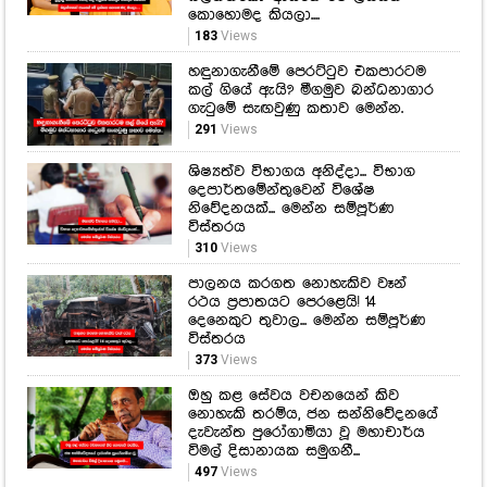
කොහොමද කියලා....
183
Views
හඳුනාගැනීමේ පෙරට්ටුව එකපාරටම
කල් ගියේ ඇයි? මීගමුව බන්ධනාගාර
ගැටුමේ සැඟවුණු කතාව මෙන්න.
291
Views
ශිෂ්‍යත්ව විභාගය අනිද්දා... විභාග
දෙපාර්තමේන්තුවෙන් විශේෂ
නිවේදනයක්... මෙන්න සම්පූර්ණ
විස්තරය
310
Views
පාලනය කරගත නොහැකිව වෑන්
රථය ප්‍රපාතයට පෙරළෙයි! 14
දෙනෙකුට තුවාල... මෙන්න සම්පූර්ණ
විස්තරය
373
Views
ඔහු කළ සේවය වචනයෙන් කිව
නොහැකි තරම්ය, ජන සන්නිවේදනයේ
දැවැන්ත පුරෝගාමියා වූ මහාචාර්ය
විමල් දිසානායක සමුගනී...
497
Views