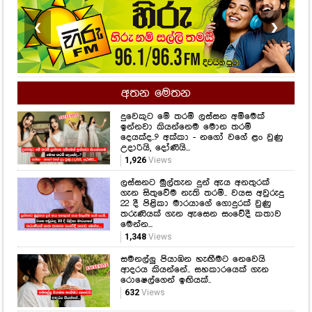
❮
❯
අතන මෙතන
දුවෙකුට මේ තරම් ලස්සන අම්මෙක්
ඉන්නවා කියන්නෙම මොන තරම්
දෙයක්ද..? අක්කා - නගෝ වගේ ළං වුණු
උදාරියි, දෝණියි...
1,926
Views
ලස්සනට මුල්තැන දුන් ඇය අනතුරක්
ගැන සිතුවේම නැති තරම්.. වයස අවුරුදු
22 දී පිළිකා මාරයාගේ ගොදුරක් වුණු
තරුණියක් ගැන ඇසෙන සංවේදී කතාව
මෙන්න...
1,348
Views
සමනල්ලු පියාඹන හැඟීමට නෙවෙයි
ආදරය කියන්නේ.. සහකාරයෙක් ගැන
රොෂෙල්ගෙන් ඉඟියක්..
632
Views