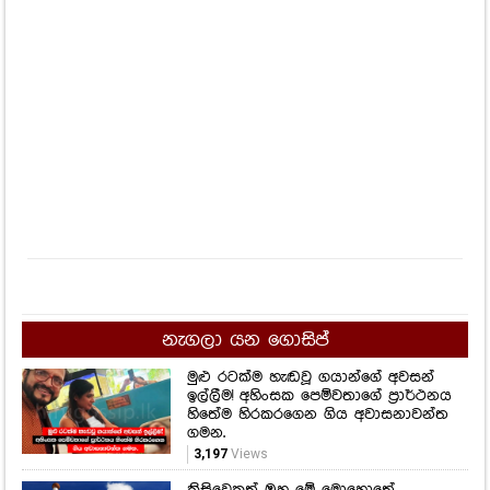
නැගලා යන ගොසිප්
මුළු රටක්ම හැඬවූ ගයාන්ගේ අවසන්
ඉල්ලීම! අහිංසක පෙම්වතාගේ ප්‍රාර්ථනය
හිතේම හිරකරගෙන ගිය අවාසනාවන්ත
ගමන.
3,197
Views
කිසිවෙකුත් ඔහු මේ මොහොතේ