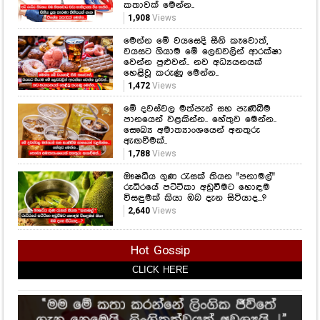
කතාවක් මෙන්න..
1,908
Views
මෙන්න මේ වයසෙදි සීනි කෑවොත්,
වයසට ගියාම මේ ලෙඩවලින් ආරක්ෂා
වෙන්න පුළුවන්.. නව අධ්‍යයනයක්
හෙළිවූ කරුණු මෙන්න..
1,472
Views
මේ දවස්වල මත්පැන් සහ පැණිබීම
පානයෙන් වළකින්න.. හේතුව මෙන්න..
සෞඛ්‍ය අමාත්‍යාංශයෙන් අනතුරු
ඇඟවීමක්..
1,788
Views
ඖෂධීය ගුණ රැසක් තියන "පනාමල්"
රුධිරයේ පට්ටිකා අඩුවීමට හොඳම
විසඳුමක් කියා ඔබ දැන සිටියාද...?
2,640
Views
Hot Gossip
CLICK HERE