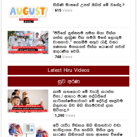
නිකිණි මාසයේ උපන් ඔබත් මේ වගේද..?
615
Views
"ජීවිතේ ලස්සනම ගමන ඔයා එක්ක
යන්න ලැබුණ එක තමයි මගේ ලොකුම
වාසනාව..." සැනසීම සතුට රැඳි වසර
ගණනක මතකයත් එක්ක රොෂාන් තවත්
ආදරණීය වෙයි..
748
Views
Latest Hiru Videos
සුව අරණ
කෑම කනකොට මේ වැරදි කරන්න
එපා...! ආහාර ජීරණ පද්ධතියේ
කාර්යක්ෂමතාවයට මේ දේවල් සෘජුවම
බලපාන බව ඔබ නිකමටවත් දැන
සිටියාද..?
1,290
Views
අධි රුධිර පීඩනය ඔබ හිතනවාට වඩා
හානිදායක විය හැකියි.. සිතිය යුතු
කාරණා කිහිපයක් ගැන ඇසෙන විශේෂ