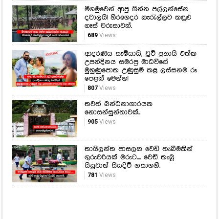
මීගමුවෙන් ආපු ගින්න පල්ලන්සේන
දවාලයි! හිරගෙදර කැරැල්ලට කඳුළු
ගෑස් වරුසාවක්.
689
Views
ආදරණීය සැමියායි, චූටි පුතායි එක්ක
උපන්දිනය සමරපු මාධවීගේ
මුහුණුපොත උණුසුම් කළ ලස්සනම රූ
පෙළක් මෙන්න!
807
Views
තවත් බන්ධනාගාරයක
නොසන්සුන්තාවක්..
905
Views
තායිලන්ත පාසලක වෙඩි තැබීමකින්
ගුරුවරියක් මරුට.... වෙඩි තැබූ
සිසුවාත් සියදිවි නසාගනී.
781
Views