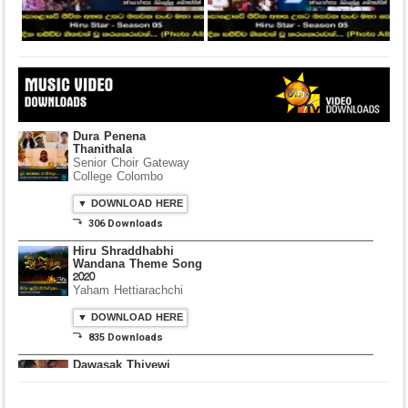
Dura Penena
Thanithala
Senior Choir Gateway
College Colombo
▼ DOWNLOAD HERE
⤵ 306 Downloads
Hiru Shraddhabhi
Wandana Theme Song
2020
Yaham Hettiarachchi
▼ DOWNLOAD HERE
⤵ 835 Downloads
Dawasak Thiyewi
Rana with AURA
▼ DOWNLOAD HERE