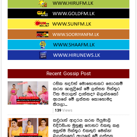
Recent Gossip Post
රසික හදවත් මොහොතකට සොරකම්
කරන ශානුද්‍රිගේ මේ ලස්සන පින්තූර
ටික ඔයාලත් දැක්කද? බලන්නකෝ
ඇයගේ මේ ලස්සන කොහොමද
කියලා....
139
Views
කවුරුත් ආදරය කරන පියුමාලි
එදිරිසිංහ මුහුණු පොතට එකතු කළ
අලුත්ම පින්තූර එකතුව මෙන්න!
බලන්නකෝ ඇයගේ මේ ලස්සන