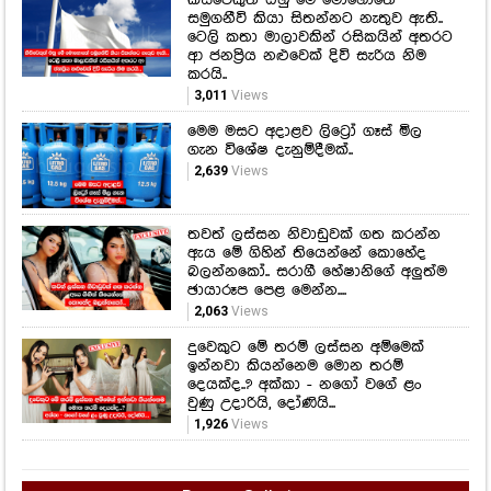
සමුගනීවි කියා සිතන්නට නැතුව ඇති..
ටෙලි කතා මාලාවකින් රසිකයින් අතරට
ආ ජනප්‍රිය නළුවෙක් දිවි සැරිය නිම
කරයි..
3,011
Views
මෙම මසට අදාළව ලිට්‍රෝ ගෑස් මිල
ගැන විශේෂ දැනුම්දීමක්..
2,639
Views
තවත් ලස්සන නිවාඩුවක් ගත කරන්න
ඇය මේ ගිහින් තියෙන්නේ කොහේද
බලන්නකෝ.. සරාගී හේෂානිගේ අලුත්ම
ඡායාරූප පෙළ මෙන්න....
2,063
Views
දුවෙකුට මේ තරම් ලස්සන අම්මෙක්
ඉන්නවා කියන්නෙම මොන තරම්
දෙයක්ද..? අක්කා - නගෝ වගේ ළං
වුණු උදාරියි, දෝණියි...
1,926
Views