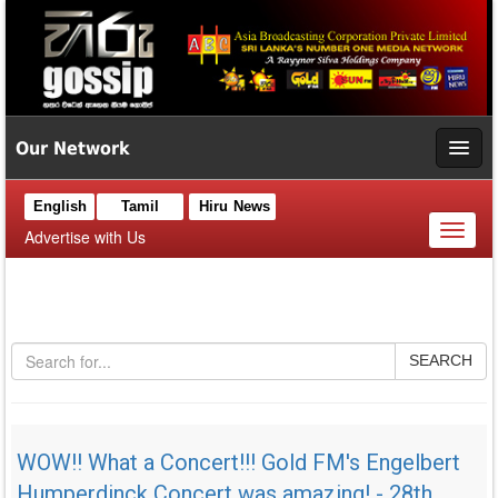
Our Network
English
Tamil
Hiru News
Toggl
Advertise with Us
naviga
SEARCH
WOW!! What a Concert!!! Gold FM's Engelbert
Humperdinck Concert was amazing! - 28th