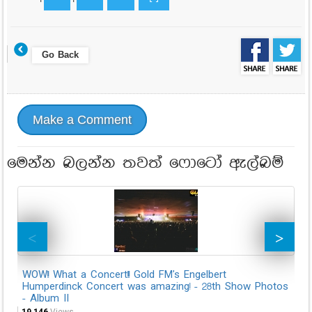
Go Back
Make a Comment
මෙන්න බලන්න තවත් ෆොටෝ ඇල්බම්
WOW!! What a Concert!!! Gold FM's Engelbert
WO
Humperdinck Concert was amazing! - 28th Show Photos
Hu
- Album II
43,
19,146
Views