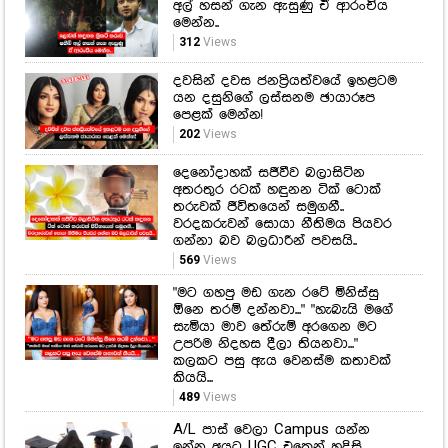
පෙළක් මෙන්න!
202
Views
දෙනෝදාහක් සජීවීව බලාසිටින
අතරතුර රටක් හඳුනන ටික් ටොක්
තරුවක් ජීවිතයෙන් සමුගනී..
වරදකරුවන් සොයා නීතිමය පියවර
ගන්නා බව බලධාරීන් පවසයි..
569
Views
"මට ගහපු මඩ ගැන රටේ මිනිස්සු
ඕනෙ තරම් දන්නවා..." "හැබැයි මගේ
සැමියා මාව තේරුම් අරගෙන මට
උපරිම නිදහස දීලා තියනවා..."
කලකට පසු ඇය වෙනස්ම කතාවක්
කියයි...
489
Views
A/L පාස් වෙලා Campus යන්න
ඉන්න අයට UGC එකෙන් හදිසි
නිවේදනයක්!
367
Views
හදවත් සසල කළ සංවේදී පුවතක්..
මියගිය පැටවා දින 6ක් කරමත
තබාගෙන ගිය ඩොල්ෆින් මවකගේ