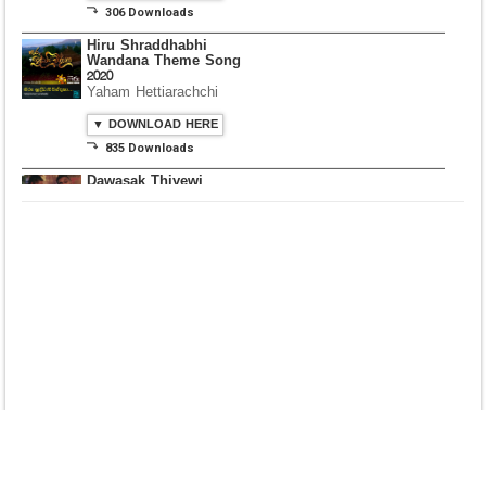
▼ DOWNLOAD HERE
⤵ 835 Downloads
Dawasak Thiyewi
Rana with AURA
▼ DOWNLOAD HERE
⤵ 586 Downloads
Lowama Ekalu Kala
Deshayak
Fredy Alex Silva
▼ DOWNLOAD HERE
⤵ 1,501 Downloads
Gedarata Wela Inna
Seeduwwa Sakura
▼ DOWNLOAD HERE
⤵ 1,309 Downloads
Hemin Sare Aa
Sulangak
Sanka Dineth
▼ DOWNLOAD HERE
⤵ 2,116 Downloads