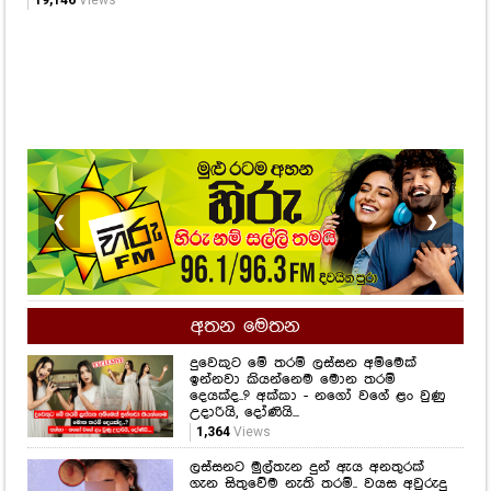
❮
❯
අතන මෙතන
දුවෙකුට මේ තරම් ලස්සන අම්මෙක්
ඉන්නවා කියන්නෙම මොන තරම්
දෙයක්ද..? අක්කා - නගෝ වගේ ළං වුණු
උදාරියි, දෝණියි...
1,364
Views
ලස්සනට මුල්තැන දුන් ඇය අනතුරක්
ගැන සිතුවේම නැති තරම්.. වයස අවුරුදු
22 දී පිළිකා මාරයාගේ ගොදුරක් වුණු
තරුණියක් ගැන ඇසෙන සංවේදී කතාව
මෙන්න...
1,185
Views
සමනල්ලු පියාඹන හැඟීමට නෙවෙයි
ආදරය කියන්නේ.. සහකාරයෙක් ගැන