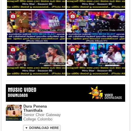
Dura Penena
Thanithala
Senior Choir Gateway
College Colombo
▼ DOWNLOAD HERE
⤵ 306 Downloads
Hiru Shraddhabhi
Wandana Theme Song
2020
Yaham Hettiarachchi