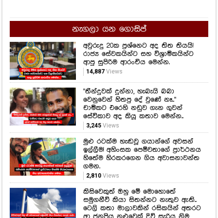
ආපු සුපිරිම ආරංචිය මෙන්න.
14,887
Views
"තීන්දුවක් දුන්නා, හැබැයි බබා
වෙනුවෙන් හිතපු දේ වුණේ නෑ.."
චාමිකට එරෙහි නඩුව ගැන ගුවන්
සේවිකාව අද කියූ කතාව මෙන්න..
3,245
Views
මුළු රටක්ම හැඬවූ ගයාන්ගේ අවසන්
ඉල්ලීම! අහිංසක පෙම්වතාගේ ප්‍රාර්ථනය
හිතේම හිරකරගෙන ගිය අවාසනාවන්ත
ගමන.
2,810
Views
කිසිවෙකුත් ඔහු මේ මොහොතේ
සමුගනීවි කියා සිතන්නට නැතුව ඇති..
ටෙලි කතා මාලාවකින් රසිකයින් අතරට
ආ ජනප්‍රිය නළුවෙක් දිවි සැරිය නිම
කරයි..
2,370
Views
අවසාන මොහොතේ ඔවුන් ජීවිතය ගැන
මේ වගේ තීරණයක් ගත්තේ ඇයි..?
ජීවන ගමන නොසිතූ ලෙස කෙළවර