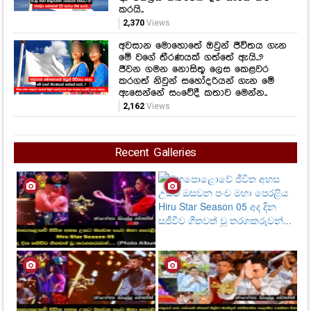
කරගත් නිවුන් සහෝදරියන් ගැන මේ
ඇසෙන්නේ සංවේදී කතාව මෙන්න..
2,162
Views
Recent Galleries