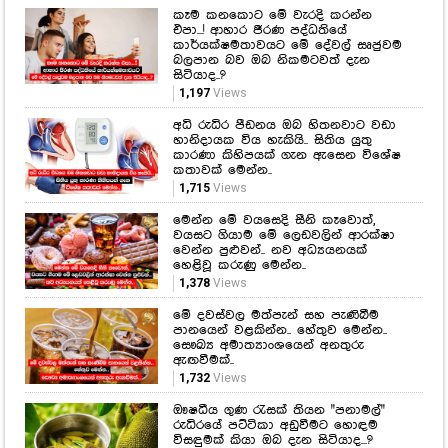
අධි රුධිර පීඩනය ඔබ හිතනවාට වඩා
හානිදායක විය හැකියි.. සිතිය යුතු
කාරණා කිහිපයක් ගැන ඇසෙන විශේෂ
කතාවක් මෙන්න..
1,715
Views
මෙන්න මේ වයසෙදි සීනි කෑවොත්,
වයසට ගියාම මේ ලෙඩවලින් ආරක්ෂා
වෙන්න පුළුවන්.. නව අධ්‍යයනයක්
හෙළිවූ කරුණු මෙන්න..
1,378
Views
මේ දවස්වල මත්පැන් සහ පැණිබීම
පානයෙන් වළකින්න.. හේතුව මෙන්න..
සෞඛ්‍ය අමාත්‍යාංශයෙන් අනතුරු
ඇඟවීමක්..
1,732
Views
ඖෂධීය ගුණ රැසක් තියන "පනාමල්"
රුධිරයේ පට්ටිකා අඩුවීමට හොඳම
විසඳුමක් කියා ඔබ දැන සිටියාද...?
2,589
Views
Hot Gossip
CLICK HERE