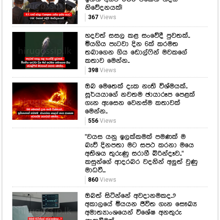
කතාව මෙන්න..
398
Views
ඔබ මෙතෙක් දැක නැති විශ්මයක්..
සූර්යයාගේ නවතම ඡායාරූප පෙළක්
ගැන ඇසෙන වෙනස්ම කතාවක්
මෙන්න..
556
Views
"වයස යනු ඉලක්කමක් පමණක් ම
බැව් දිනපතා මට සපථ කරනා මයෙ
අතිශය තුරුණු සරාගී බිරින්දෑව.."
කසුන්ගේ ආදරබර වදනින් අලුත් වුණු
මාධවී...
860
Views
ඔබත් සිටින්නේ අවදානමකද..?
අකාලයේ මියයන ජීවිත ගැන සෞඛ්‍ය
අමාත්‍යාංශයෙන් විශේෂ අනතුරු
ඇඟවීමක්..
916
Views
මහනුවර ජීවත්වන ඔබ මේ ගැන
දැනුවත්ද..? ජල කප්පාදුවක් ගැන අද
ඇසෙන ආරංචිය මෙන්න..
239
Views