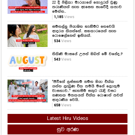
රොෂෙල්ගෙන් ඉඟියක්..
534
Views
නිකිණි මාසයේ උපන් ඔබත් මේ වගේද..?
543
Views
"ජීවිතේ ලස්සනම ගමන ඔයා එක්ක
යන්න ලැබුණ එක තමයි මගේ ලොකුම
වාසනාව..." සැනසීම සතුට රැඳි වසර
ගණනක මතකයත් එක්ක රොෂාන් තවත්
ආදරණීය වෙයි..
658
Views
Latest Hiru Videos
සුව අරණ
කෑම කනකොට මේ වැරදි කරන්න
එපා...! ආහාර ජීරණ පද්ධතියේ
කාර්යක්ෂමතාවයට මේ දේවල් සෘජුවම
බලපාන බව ඔබ නිකමටවත් දැන
සිටියාද..?
1,197
Views