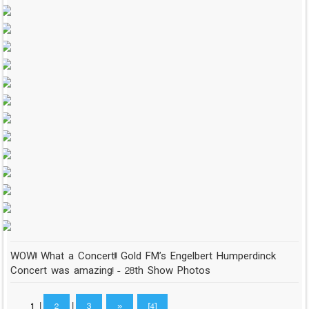
WOW!! What a Concert!!! Gold FM's Engelbert Humperdinck
Concert was amazing! - 28th Show Photos
1
|
2
|
3
»
[4]