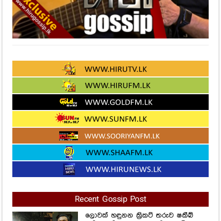
Recent Gossip Post
ලොවක් හඳුනන ක්‍රිකට් තරුව ෂකීබ්
අල් හසන් ගැන ඇසුණු ඒ ආරංචිය
මෙන්න..
312
Views
දවසින් දවස ජනප්‍රියත්වයේ ඉහළටම
යන දසුනිගේ ලස්සනම ඡායාරූප