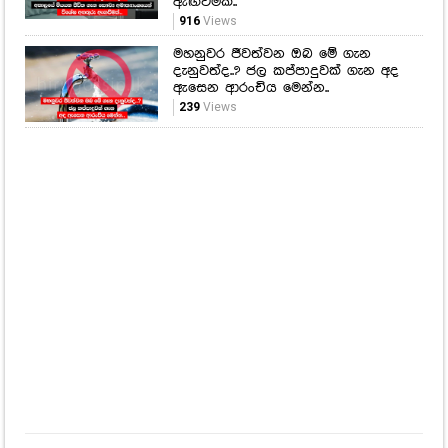
නැගලා යන ගොසිප්
අවුරුදු 20ක ප්‍රශ්නෙට අද තිත තියයි!
රාජ්‍ය සේවකයින්ට සහ විශ්‍රාමිකයින්ට