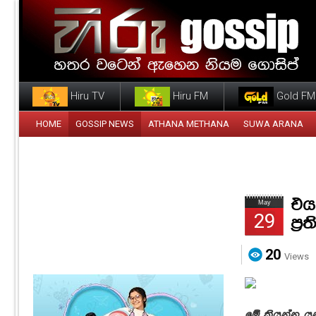
Hiru TV
Hiru FM
Gold FM
HOME
GOSSIP NEWS
ATHANA METHANA
SUWA ARANA
එය
May
29
ප්‍
20
Views
මේ කියන්න යන