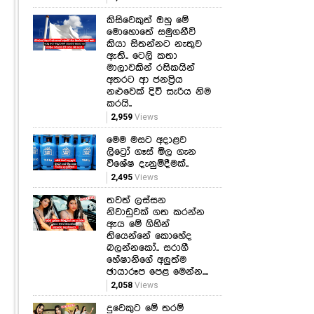
කිසිවෙකුත් ඔහු මේ
මොහොතේ සමුගනීවි
කියා සිතන්නට නැතුව
ඇති.. ටෙලි කතා
මාලාවකින් රසිකයින්
අතරට ආ ජනප්‍රිය
නළුවෙක් දිවි සැරිය නිම
කරයි..
2,959
Views
මෙම මසට අදාළව
ලිට්‍රෝ ගෑස් මිල ගැන
විශේෂ දැනුම්දීමක්..
2,495
Views
තවත් ලස්සන
නිවාඩුවක් ගත කරන්න
ඇය මේ ගිහින්
තියෙන්නේ කොහේද
බලන්නකෝ.. සරාගී
හේෂානිගේ අලුත්ම
ඡායාරූප පෙළ මෙන්න....
2,058
Views
දුවෙකුට මේ තරම්