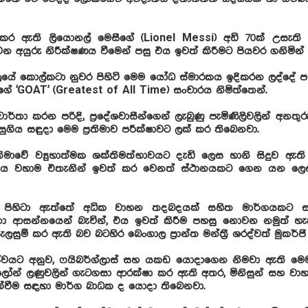
ිකර ඇති ලියොනල් මෙසීගේ (Lionel Messi) අඩි 70ක් උසැති ය
 අයුරු නිරීක්ෂණය වීමෙන් පසු එය ඉවත් කිරීමට පියවර ගනිමින්
යේ කොල්කටා නුවර පිහිටි මෙම යෝධ ස්මාරකය ඉදිකරන ලද්දේ පස
ේ 'GOAT' (Greatest of All Time) සංචාරය නිමිත්තෙන්.
 වාර්තා කරන පරිදි, ප්‍රදේශවාසීන්ගෙන් ලැබුණු පැමිණිලිවලින් අනත
ගිය සඳුදා මෙම ප්‍රතිමාව පරීක්ෂාවට ලක් කර තිබෙනවා.
‍රතිමාවේ ව්‍යුහාත්මක ශක්තිමත්භාවයට දැඩි ලෙස හානි සිදුව 
 එය වහාම එතැනින් ඉවත් කර වෙනත් ස්ථානයකට ගෙන යන ලෙ
ාව පිහිටා ඇත්තේ අධික වාහන තදබදයක් සහිත මාර්ගයකට ස
ා ආසන්නයෙන් බැවින්, එය ඉවත් කිරීම පහසු නොවන නමුත් හැක
ැලසුම් කර ඇති බව බටහිර බෙංගාල ප්‍රාන්ත මන්ත්‍රී ශරද්වත් මුකර්
ේවයට අනුව, ෆයිබර්ග්ලාස් සහ යකඩ යොදාගෙන නිමවා ඇති මෙම 
ලෝන් ලණුවලින් ගැටගසා ආරක්ෂා කර ඇති අතර, මිනිසුන් සහ ව
ක්වීම සඳහා මාර්ග බාධක ද යොදා තිබෙනවා.