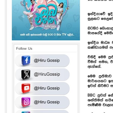
ඉන්දියාවේ ඉද
සුළඟට සෙලවෙන
බටහිර බෙංගාල
මාසයේදී මෙසීග
ඉන්දීය මාධ්‍ය
කණ්ඩායමක් පසු
Follow Us
එහිදී මෙම ප්
වීමත් සමග,
ඇත්තේ.
මෙම ප්‍රතිම
මාර්ගයකට ඉත
ඉවත් කිරීමට ස
BBC පුවත් ස
ශක්තිමත් නයි
පැමිණීම වැළැ