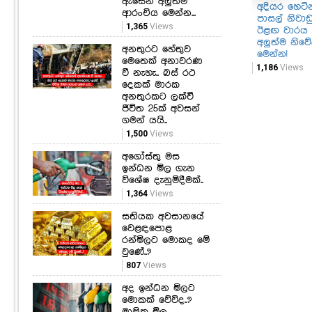
ඇසෙන අලුත්ම
අදියර හෙටින
ආරංචිය මෙන්න...
පාසල් නිවා
1,365
Views
ඊළඟ වාරය
අලුත්ම නිව
අනතුරට හේතුව
මෙන්න!
මෙතෙක් අනාවරණ
1,186
Views
වී නැහැ.. බස් රථ
දෙකක් මාරක
අනතුරකට ලක්වී
ජීවිත 25ක් අවසන්
ගමන් යයි..
1,500
Views
අගෝස්තු මස
ඉන්ධන මිල ගැන
විශේෂ දැනුම්දීමක්..
1,364
Views
සතියක අවසානයේ
වෙළඳපොළ
රන්මිලට මොකද මේ
වුණේ..?
807
Views
අද ඉන්ධන මිලට
මොකක් වේවිද..?
මාසික මිල