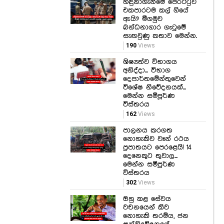
හඳුනාගැනීමේ පෙරට්ටුව
එකපාරටම කල් ගියේ
ඇයි? මීගමුව
බන්ධනාගාර ගැටුමේ
සැඟවුණු කතාව මෙන්න.
190
Views
ශිෂ්‍යත්ව විභාගය
අනිද්දා... විභාග
දෙපාර්තමේන්තුවෙන්
විශේෂ නිවේදනයක්...
මෙන්න සම්පූර්ණ
විස්තරය
162
Views
පාලනය කරගත
නොහැකිව වෑන් රථය
ප්‍රපාතයට පෙරළෙයි! 14
දෙනෙකුට තුවාල...
මෙන්න සම්පූර්ණ
විස්තරය
302
Views
ඔහු කළ සේවය
වචනයෙන් කිව
නොහැකි තරම්ය, ජන