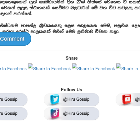
 දෙනෙකුගෙන් යුත් කණ්ඩායමක් දින 27ක් තිස්සේ වෙහෙස වී ස
ා වෙනත් සුදුසු ස්ථානයක් සෙවීමට බලධාරීන් මේ වන විට කටයුතු කර
 සඳහන් කරන්නේ.
ිශිෂ්ටතම පාපන්දු ක්‍රීඩකයෙකු ලෙස සැලකෙන මෙසී, පසුගිය දෙස
 හරහා දුරස්ථ පාලකයක් මගින් මෙම ප්‍රතිමාව විවෘත කළා.
 Comment
Share
Follow Us