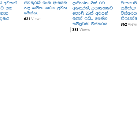
අනතුරක් ගැන ඇසෙන
් අවසන්!
දැවැන්ත බස් රථ
වාසනාව
හද කම්පා කරන පුවත
ඩුව සහ
අනතුරක්, ප්‍රපාතයකට
කුමක්ද
මෙන්න..
 ගැන
පෙරළී 25ක් අවසන්
විස්තරය
ේදනය
ගමන් යයි... මෙන්න
කියවන්න
631
Views
සම්පූර්ණ විස්තරය
862
View
331
Views