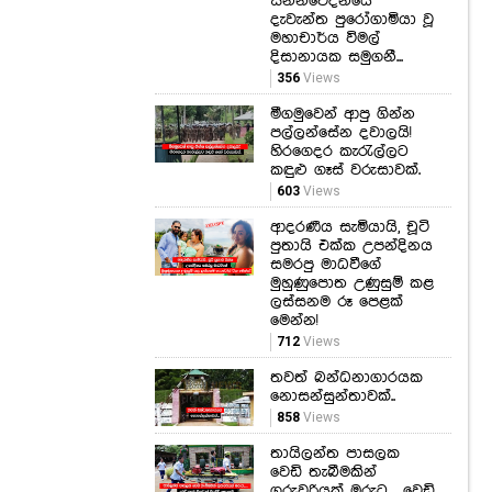
සන්නිවේදනයේ
දැවැන්ත පුරෝගාමියා වූ
මහාචාර්ය විමල්
දිසානායක සමුගනී...
356
Views
මීගමුවෙන් ආපු ගින්න
පල්ලන්සේන දවාලයි!
හිරගෙදර කැරැල්ලට
කඳුළු ගෑස් වරුසාවක්.
603
Views
ආදරණීය සැමියායි, චූටි
පුතායි එක්ක උපන්දිනය
සමරපු මාධවීගේ
මුහුණුපොත උණුසුම් කළ
ලස්සනම රූ පෙළක්
මෙන්න!
712
Views
තවත් බන්ධනාගාරයක
නොසන්සුන්තාවක්..
858
Views
තායිලන්ත පාසලක
වෙඩි තැබීමකින්
ගුරුවරියක් මරුට.... වෙඩි