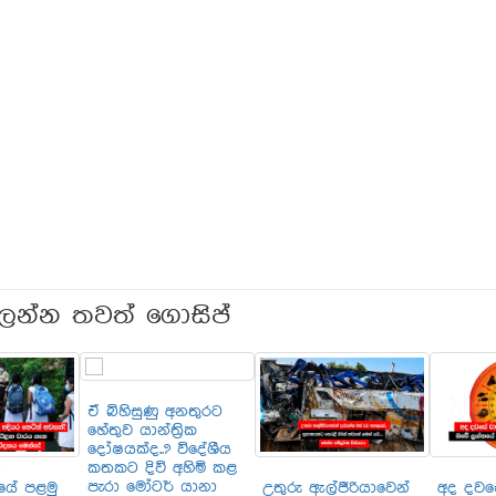
ලන්න තවත් ගොසිප්
ඒ බිහිසුණු අනතුරට
හේතුව යාන්ත්‍රික
දෝෂයක්ද..? විදේශීය
කතකට දිවි අහිමි කළ
පැරා මෝටර් යානා
යේ පළමු
උතුරු ඇල්ජීරියාවෙන්
අද දව