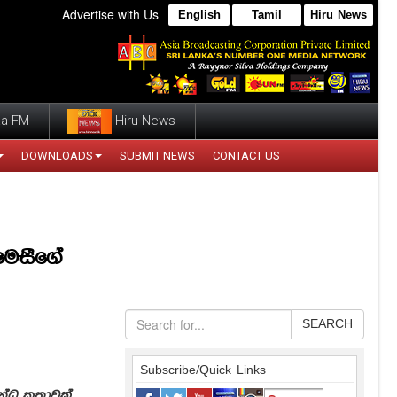
Advertise with Us
English
Tamil
Hiru News
a FM
Hiru News
DOWNLOADS
SUBMIT NEWS
CONTACT US
මෙසීගේ
SEARCH
Subscribe/Quick Links
න්ධ කතාවක්.