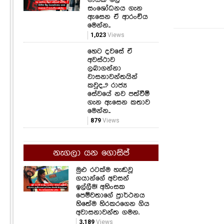
සංශෝධනය ගැන
ඇසෙන ඒ ආරංචිය
මෙන්න..
1,023
Views
හෙට දවසේ ඒ
අවස්ථාව
ලබාගන්නා
වාසනාවන්තයින්
කවුද..? රාජ්‍ය
සේවයේ නව පත්වීම්
ගැන ඇසෙන කතාව
මෙන්න..
879
Views
නැගලා යන ගොසිප්
මුළු රටක්ම හැඬවූ
ගයාන්ගේ අවසන්
ඉල්ලීම! අහිංසක
පෙම්වතාගේ ප්‍රාර්ථනය
හිතේම හිරකරගෙන ගිය
අවාසනාවන්ත ගමන.
3,189
Views