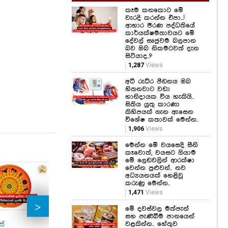
කෑම කනකොට මේ
වැරදි කරන්න එපා...!
ආහාර ජීරණ පද්ධතියේ
කාර්යක්ෂමතාවයට මේ
දේවල් සෘජුවම බලපාන
බව ඔබ නිකමටවත් දැන
සිටියාද..?
1,287
Views
අධි රුධිර පීඩනය ඔබ
හිතනවාට වඩා
හානිදායක විය හැකියි..
සිතිය යුතු කාරණා
කිහිපයක් ගැන ඇසෙන
විශේෂ කතාවක් මෙන්න..
1,906
Views
මෙන්න මේ වයසෙදි සීනි
කෑවොත්, වයසට ගියාම
මේ ලෙඩවලින් ආරක්ෂා
වෙන්න පුළුවන්.. නව
අධ්‍යයනයක් හෙළිවූ
කරුණු මෙන්න..
1,471
Views
මේ දවස්වල මත්පැන්
සහ පැණිබීම පානයෙන්
සේ
අනතුරට හේතුව
Telegram නැතුව
නික
වළකින්න.. හේතුව