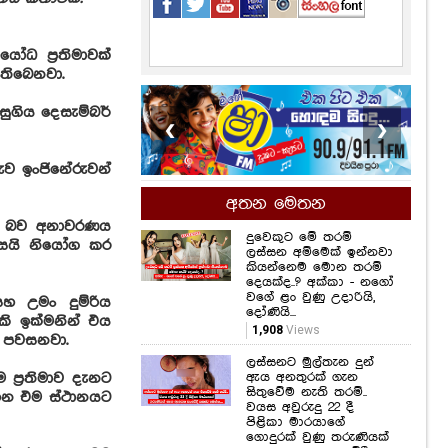
ෝධ ප්‍රතිමාවක්
 තිබෙනවා.
ුගිය දෙසැම්බර්
❮
❯
ුරුව ඉංජිනේරුවන්
අතන මෙතන
ඇති බව අනාවරණය
දුවෙකුට මේ තරම්
සයි නියෝග කර
ලස්සන අම්මෙක් ඉන්නවා
කියන්නෙම මොන තරම්
දෙයක්ද..? අක්කා - නගෝ
වගේ ළං වුණු උදාරියි,
හ උමං දුම්රිය
දෝණියි...
ි ඉක්මනින් එය
1,908
Views
ජි පවසනවා.
ලස්සනට මුල්තැන දුන්
ඇය අනතුරක් ගැන
ප්‍රතිමාව දැනට
සිතුවේම නැති තරම්..
ාහන එම ස්ථානයට
වයස අවුරුදු 22 දී
පිළිකා මාරයාගේ
ගොදුරක් වුණු තරුණියක්