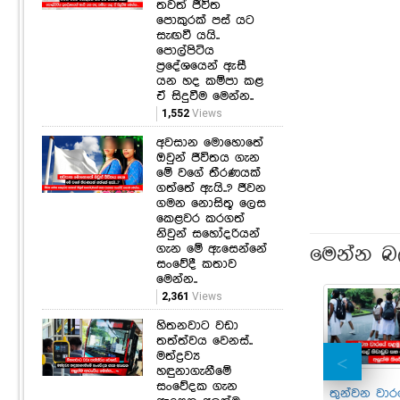
තවත් ජීවිත
පොකුරක් පස් යට
සැඟවී යයි..
පොල්පිටිය
ප්‍රදේශයෙන් ඇසී
යන හද කම්පා කළ
ඒ සිදුවීම මෙන්න..
1,552
Views
අවසාන මොහොතේ
ඔවුන් ජීවිතය ගැන
මේ වගේ තීරණයක්
ගත්තේ ඇයි..? ජීවන
ගමන නොසිතූ ලෙස
කෙළවර කරගත්
නිවුන් සහෝදරියන්
ගැන මේ ඇසෙන්නේ
මෙන්න බ
සංවේදී කතාව
මෙන්න..
2,361
Views
හිතනවාට වඩා
තත්ත්වය වෙනස්..
මත්ද්‍රව්‍ය
හඳුනාගැනීමේ
සංවේදක ගැන
තුන්වන වාර