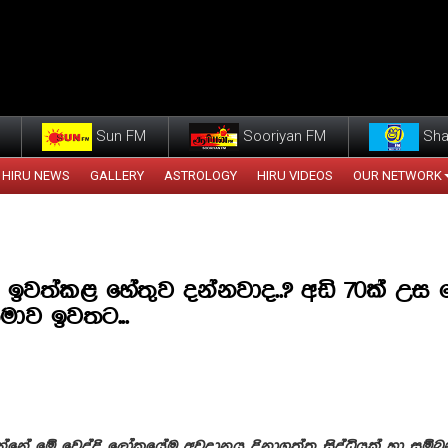
Sun FM
Sooriyan FM
Sha
HIRU NEWS
GALLERY
ASTROLOGY
HIRU VIDEOS
OUR NETWORK
 ඉවත්කළ හේතුව දන්නවාද..? අඩි 70ක් උස 
රතිමාව ඉවතට...
්නේ මේ වෙද්දි ලෝකයේම අවදානය දිනාගත්ත සිද්ධියක් හා සම්බ