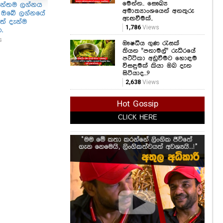
මෙන්න.. සෞඛ්‍ය
න්තම ලග්නය
මෙතෙක් අනාවරණ වී
හිරවෙලා හිටපු Apple
ඔබත
අමාත්‍යාංශයෙන් අනතුරු
? ඔබේ ලග්නයේ
නැහැ.. බස් රථ දෙකක්
යූසර්ස්ලට මෙන්න
613
ඇඟවීමක්..
ත් දැන්ම
මාරක අනතුරකට
සුපිරි ආරංචියක්!
1,786
Views
.
ලක්වී ජීවිත 25ක්
348
Views
අවසන් ගමන් යයි..
s
ඖෂධීය ගුණ රැසක්
1,500
Views
තියන "පනාමල්" රුධිරයේ
පට්ටිකා අඩුවීමට හොඳම
විසඳුමක් කියා ඔබ දැන
සිටියාද...?
2,638
Views
Hot Gossip
CLICK HERE