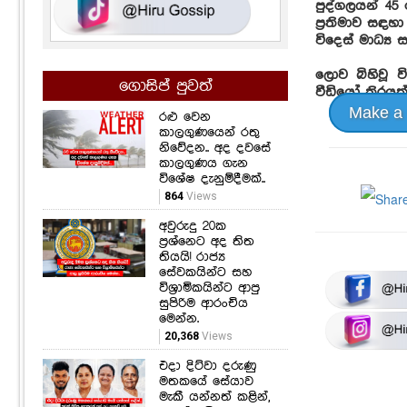
පුද්ගලයන් 45
ප්‍රතිමාව සඳහ
විදෙස් මාධ්‍ය
ලොව බිහිවූ ව
ගොසිප් පුවත්
වීඩියෝ තිරයක්
Make a
රළු වෙන
කාලගුණයෙන් රතු
නිවේදන.. අද දවසේ
කාලගුණය ගැන
විශේෂ දැනුම්දීමක්..
864
Views
අවුරුදු 20ක
ප්‍රශ්නෙට අද තිත
තියයි! රාජ්‍ය
සේවකයින්ට සහ
විශ්‍රාමිකයින්ට ආපු
සුපිරිම ආරංචිය
මෙන්න.
20,368
Views
එදා දිට්වා දරුණු
මතකයේ සේයාව
මැකී යන්නත් කළින්,