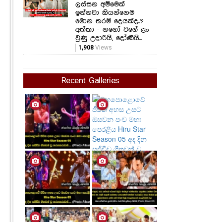
ලස්සන අම්මෙක්
ඉන්නවා කියන්නෙම
මොන තරම් දෙයක්ද..?
අක්කා - නගෝ වගේ ළං
වුණු උදාරියි, දෝණියි...
1,908
Views
Recent Galleries