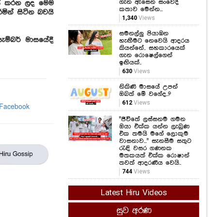
ගැන ඇසෙන සංවේදී
කස් කරන ලද මෙම
කතාව මෙන්න...
මින් සිටින බවයි
1,340
Views
සමනල්ලු පියාඹන
ැම්බර් මාසයේදී
හැඟීමට නෙවෙයි ආදරය
කියන්නේ.. සහකාරයෙක්
ගැන රොෂෙල්ගෙන්
ඉඟියක්..
630
Views
නිකිණි මාසයේ උපන්
ඔබත් මේ වගේද..?
612
Views
"ජීවිතේ ලස්සනම ගමන
ඔයා එක්ක යන්න ලැබුණ
එක තමයි මගේ ලොකුම
වාසනාව..." සැනසීම සතුට
රැඳි වසර ගණනක
මතකයත් එක්ක රොෂාන්
තවත් ආදරණීය වෙයි..
744
Views
Latest Hiru Videos
සුව අරණ