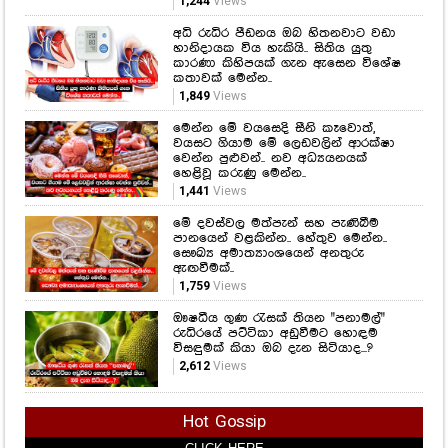
1,244
Views
අධි රුධිර පීඩනය ඔබ හිතනවාට වඩා
හානිදායක විය හැකියි.. සිතිය යුතු
කාරණා කිහිපයක් ගැන ඇසෙන විශේෂ
කතාවක් මෙන්න..
1,849
Views
මෙන්න මේ වයසෙදි සීනි කෑවොත්,
වයසට ගියාම මේ ලෙඩවලින් ආරක්ෂා
වෙන්න පුළුවන්.. නව අධ්‍යයනයක්
හෙළිවූ කරුණු මෙන්න..
1,441
Views
මේ දවස්වල මත්පැන් සහ පැණිබීම
පානයෙන් වළකින්න.. හේතුව මෙන්න..
සෞඛ්‍ය අමාත්‍යාංශයෙන් අනතුරු
ඇඟවීමක්..
1,759
Views
ඖෂධීය ගුණ රැසක් තියන "පනාමල්"
රුධිරයේ පට්ටිකා අඩුවීමට හොඳම
විසඳුමක් කියා ඔබ දැන සිටියාද...?
2,612
Views
Hot Gossip