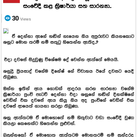
සංවේදී කළ ක්‍රිෂාර්යා සහ සාරන්‍යා..
30
Views
ඒ දෙන්නා ඇගේ හඬින් ගැයෙන ගීය අපූරුවට කියනකොට
ශනූට මොන තරම් නම් සතුටු හිතෙන්න ඇතිද..?
එදා දවසේ සිදුවුණු විශේෂම දේ වෙන්න ඇත්තේ මෙයයි.
ශනුද්‍රි ප්‍රියසාද් වගේම දිනේෂ් ගේ විවාහය ඊයේ දවසට යෙදී
තිබුණා.
ඔන්න ඉතින් ඇය ගොඩක් ආදරය කරන සාරන්‍යා වගේම
ක්‍රිෂාර්යා පුංචි පැටව් දෙන්නා එදා ශනූගේ හඬින් දිනක්ෂිගේ
වෙඩින් එක දවසේ ඇය කියූ ගීය අද පුංචිගේ වෙඩින් එක
දවසේ ආයෙත් ගායනා කරලා තිබුණා.
ශනූ ඇත්තටම ඒ මොහොතේ නම් හිතුවාට වඩා සංවේදී වුණා
කියලා කෙනෙක්ට හිතෙන්න පුළුවන්.
බලන්නකෝ ඒ මොහොත ඇත්තටම මොනතරම් නම් සුන්දරද