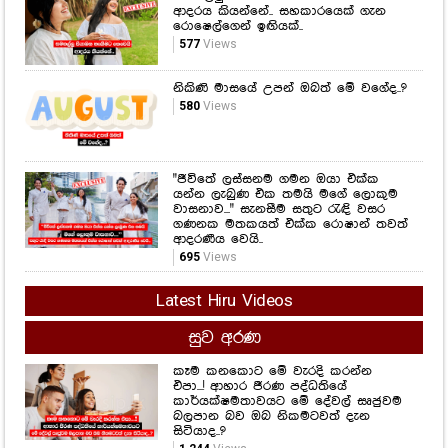
ආදරය කියන්නේ.. සහකාරයෙක් ගැන
රොෂෙල්ගෙන් ඉඟියක්..
577
Views
නිකිණි මාසයේ උපන් ඔබත් මේ වගේද..?
580
Views
"ජීවිතේ ලස්සනම ගමන ඔයා එක්ක
යන්න ලැබුණ එක තමයි මගේ ලොකුම
වාසනාව..." සැනසීම සතුට රැඳි වසර
ගණනක මතකයත් එක්ක රොෂාන් තවත්
ආදරණීය වෙයි..
695
Views
Latest Hiru Videos
සුව අරණ
කෑම කනකොට මේ වැරදි කරන්න
එපා...! ආහාර ජීරණ පද්ධතියේ
කාර්යක්ෂමතාවයට මේ දේවල් සෘජුවම
බලපාන බව ඔබ නිකමටවත් දැන
සිටියාද..?