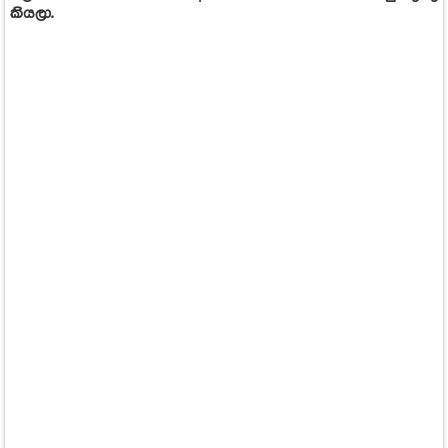
කියලා.