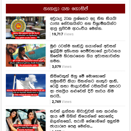
නැගලා යන ගොසිප්
අවුරුදු 20ක ප්‍රශ්නෙට අද තිත තියයි!
රාජ්‍ය සේවකයින්ට සහ විශ්‍රාමිකයින්ට
ආපු සුපිරිම ආරංචිය මෙන්න.
19,717
Views
මුළු රටක්ම හැඬවූ ගයාන්ගේ අවසන්
ඉල්ලීම! අහිංසක පෙම්වතාගේ ප්‍රාර්ථනය
හිතේම හිරකරගෙන ගිය අවාසනාවන්ත
ගමන.
3,079
Views
කිසිවෙකුත් ඔහු මේ මොහොතේ
සමුගනීවි කියා සිතන්නට නැතුව ඇති..
ටෙලි කතා මාලාවකින් රසිකයින් අතරට
ආ ජනප්‍රිය නළුවෙක් දිවි සැරිය නිම
කරයි..
2,749
Views
තවත් ලස්සන නිවාඩුවක් ගත කරන්න
ඇය මේ ගිහින් තියෙන්නේ කොහේද
බලන්නකෝ.. සරාගී හේෂානිගේ අලුත්ම
ඡායාරූප පෙළ මෙන්න....