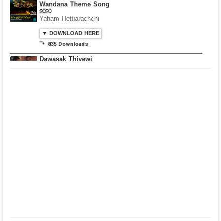
Wandana Theme Song
2020
Yaham Hettiarachchi
▼ DOWNLOAD HERE
⤵ 835 Downloads
Dawasak Thiyewi
Rana with AURA
▼ DOWNLOAD HERE
⤵ 586 Downloads
Lowama Ekalu Kala
Deshayak
Fredy Alex Silva
▼ DOWNLOAD HERE
⤵ 1,501 Downloads
Gedarata Wela Inna
Seeduwwa Sakura
▼ DOWNLOAD HERE
⤵ 1,309 Downloads
Hemin Sare Aa
Sulangak