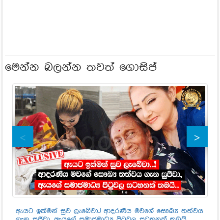
මෙන්න බලන්න තවත් ගොසිප්
ඇයට ඉක්මන් සුව ලැබේවා..! ආදරණීය මවගේ සෞඛ්‍ය තත්වය
කො
ගැන සුජීවා, ඇයගේ සමාජමාධ්‍ය පිටුවල සටහනක් තබයි..
ප්