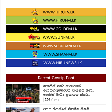
Recent Gossip Post
මැගසින් බන්ධනාගාරයේ
නොසන්සුන්තාවය පාලනය කළා...
පොලිස් මාධ්‍ය ප්‍රකාශක කියයි..
266
Views
වයස කියන්නේ නිකම්ම නිකම්