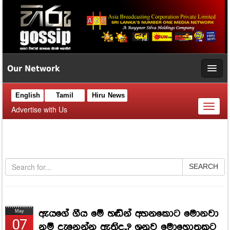
Our Network
English
Tamil
Hiru News
Toggl
Advertise with Us
naviga
SEARCH
ඇයගේ ගීය මේ හඬින් අහනකොට මොනවා
May
07
නම් දැනෙන්න ඇතිද..? ශනූව මොහොතකට