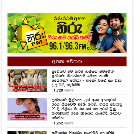
❮
❯
අතන මෙතන
දුවෙකුට මේ තරම් ලස්සන අම්මෙක්
ඉන්නවා කියන්නෙම මොන තරම්
දෙයක්ද..? අක්කා - නගෝ වගේ ළං වුණු
උදාරියි, දෝණියි...
1,720
Views
ලස්සනට මුල්තැන දුන් ඇය අනතුරක්
ගැන සිතුවේම නැති තරම්.. වයස අවුරුදු
22 දී පිළිකා මාරයාගේ ගොදුරක් වුණු
තරුණියක් ගැන ඇසෙන සංවේදී කතාව
මෙන්න...
1,252
Views
සමනල්ලු පියාඹන හැඟීමට නෙවෙයි