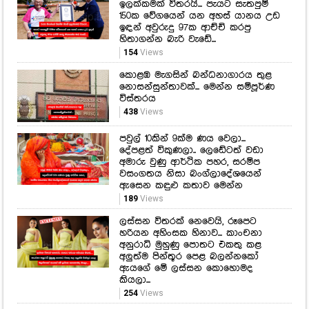
ඉලක්කමක් විතරයි... පැයට සැතපුම්
150ක වේගයෙන් යන අහස් යානය උඩ
ඉඳන් අවුරුදු 97ක ආච්චි කරපු
හිතාගන්න බැරි වැඩේ...
154
Views
කොළඹ මැගසින් බන්ධනාගාරය තුළ
නොසන්සුන්තාවක්... මෙන්න සම්පූර්ණ
විස්තරය
438
Views
පවුල් 10කින් 9ක්ම ණය වෙලා...
දේපළත් විකුණලා.. ලෙඩේටත් වඩා
අමාරු වුණු ආර්ථික පහර, සරම්ප
වසංගතය නිසා බංග්ලාදේශයෙන්
ඇසෙන කඳුළු කතාව මෙන්න
189
Views
ලස්සන විතරක් නෙවෙයි, රූපෙට
හරියන අහිංසක හිනාව... කාංචනා
අනුරාධි මුහුණු පොතට එකතු කළ
අලුත්ම පින්තූර පෙළ බලන්නකෝ
ඇයගේ මේ ලස්සන කොහොමද
කියලා...
254
Views