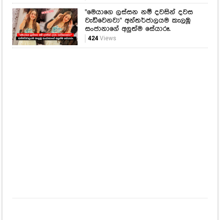
"මෙයාගෙ ලස්සන නම් දවසින් දවස
වැඩිවෙනවා" අන්තර්ජාලයම කැලඹූ
සංජානාගේ අලුත්ම සේයාරූ.
424
Views