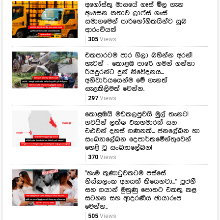
අගෝස්තු මාසයේ ගෑස් මිල ගැන
ඇසෙන කතාව ලාෆ්ස් ගෑස්
සමාගමෙන් පාරිභෝගිකයින්ට සුබ
ආරංචියක්
305
Views
එකපාරටම පාර ගිලා බහින්න අරන්!
හැටන් - කොළඹ පාරේ ගමන් ගන්නා
රියදුරන්ට දුන් නිවේදනය...
අනිවාර්යයෙන්ම මේ ගැනත්
සැළකිලිමත් වෙන්න.
297
Views
කොළඹයි මඩකලපුවයි මුල් තැනට!
ගවයින් ලක්ෂ එකහමාරක් සහ
එළුවන් දහස් ගණනක්... ජනලේඛන හා
සංඛ්‍යාලේඛන දෙපාර්තමේන්තුවෙන්
හෙළි වූ සංඛ්‍යාලේඛන!
370
Views
"හැම කුණාටුවකටම පස්සේ
නිස්කලංක අහසක් තියෙනවා..." පූජනී
සහ ගයාන් මුහුණු පොතට එකතු කළ
සටහන සහ ආදරණීය ඡායාරූප
මෙන්න..
505
Views