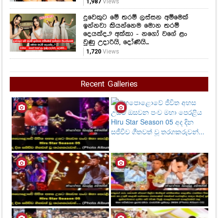
1,987
Views
දුවෙකුට මේ තරම් ලස්සන අම්මෙක්
ඉන්නවා කියන්නෙම මොන තරම්
දෙයක්ද..? අක්කා - නගෝ වගේ ළං
වුණු උදාරියි, දෝණියි...
1,720
Views
Recent Galleries