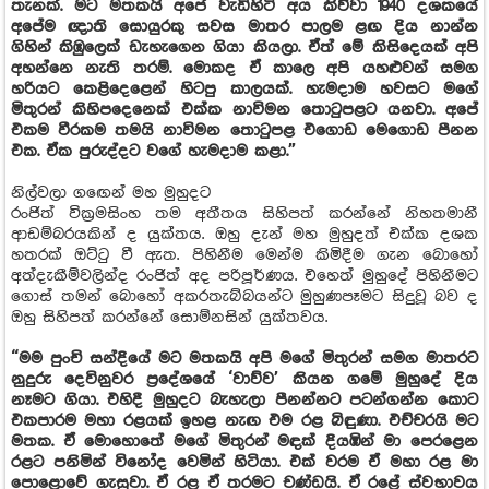
තැනක්. මට මතකයි අපේ වැඩිහිටි අය කිව්වා 1940 දශකයේ
අපේම ඥාති සොයුරකු සවස මාතර පාලම ළඟ දිය නාන්න
ගිහින් කිඹුලෙක් ඩැහැගෙන ගියා කියලා. ඒත් මේ කිසිදෙයක් අපි
අහන්නෙ නැති තරම්. මොකද ඒ කාලෙ අපි යහළුවන් සමග
හරියට කෙළිදෙළෙන් හිටපු කාලයක්. හැමදාම හවසට මගේ
මිතුරන් කිහිපදෙනෙක් එක්ක නාවිමන තොටුපළට යනවා. අපේ
එකම වීරකම තමයි නාවිමන තොටුපළ එගොඩ මෙගොඩ පීනන
එක. ඒක පුරුද්දට වගේ හැමදාම කළා.”
නිල්වලා ගඟෙන් මහ මුහුදට
රංජිත් වික්‍රමසිංහ තම අතීතය සිහිපත් කරන්නේ නිහතමානී
ආඩම්බරයකින් ද යුක්තය. ඔහු දැන් මහ මුහුදත් එක්ක දශක
හතරක් ඔට්ටු වී ඇත. පිහිනීම මෙන්ම කිමිදීම ගැන බොහෝ
අත්දැකීම්වලින්ද රංජිත් අද පරිපූර්ණය. එහෙත් මුහුදේ පිහිනීමට
ගොස් තමන් බොහෝ අකරතැබ්බයන්ට මුහුණපෑමට සිදුවූ බව ද
ඔහු සිහිපත් කරන්නේ සොම්නසින් යුක්තවය.
“මම පුංචි සන්දියේ මට මතකයි අපි මගේ මිතුරන් සමග මාතරට
නුදුරු දෙවිනුවර ප්‍රදේශයේ ‘වාව්ව’ කියන ගමේ මුහුදේ දිය
නෑමට ගියා. එහිදී මුහුදට බැහැලා පීනන්නට පටන්ගන්න කොට
එකපාරම මහා රළයක් ඉහළ නැඟ එම රළ බිඳුණා. එච්චරයි මට
මතක. ඒ මොහොතේ මගේ මිතුරන් මඳක් දියඹින් මා පෙරළෙන
රළට පනිමින් විනෝද වෙමින් හිටියා. එක් වරම ඒ මහා රළ මා
පොළොවේ ගැසුවා. ඒ රළ ඒ තරමට චණ්ඩයි. ඒ රළේ ස්වභාවය