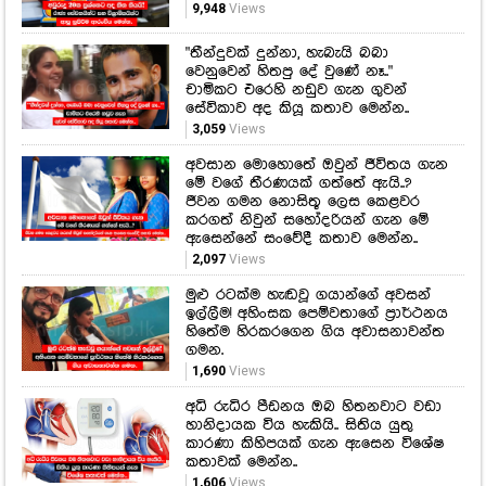
3,059
Views
අවසාන මොහොතේ ඔවුන් ජීවිතය ගැන
මේ වගේ තීරණයක් ගත්තේ ඇයි..?
ජීවන ගමන නොසිතූ ලෙස කෙළවර
කරගත් නිවුන් සහෝදරියන් ගැන මේ
ඇසෙන්නේ සංවේදී කතාව මෙන්න..
2,097
Views
මුළු රටක්ම හැඬවූ ගයාන්ගේ අවසන්
ඉල්ලීම! අහිංසක පෙම්වතාගේ ප්‍රාර්ථනය
හිතේම හිරකරගෙන ගිය අවාසනාවන්ත
ගමන.
1,690
Views
අධි රුධිර පීඩනය ඔබ හිතනවාට වඩා
හානිදායක විය හැකියි.. සිතිය යුතු
කාරණා කිහිපයක් ගැන ඇසෙන විශේෂ
කතාවක් මෙන්න..
1,606
Views
Recent Galleries