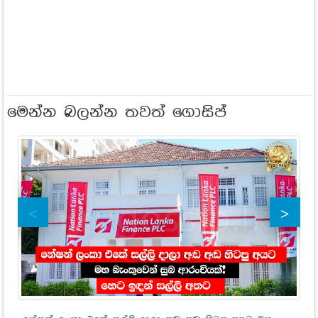
මෙන්න බලන්න තවත් ගොසිප්