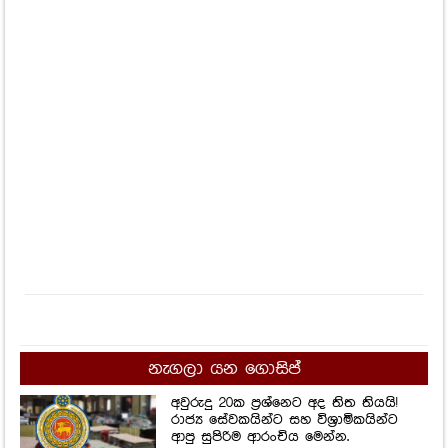
නැගලා යන ගොසිප්
අවුරුදු 20ක ප්‍රශ්නෙට අද තිත තියයි!
රාජ්‍ය සේවකයින්ට සහ විශ්‍රාමිකයින්ට
ආපු සුපිරිම ආරංචිය මෙන්න.
9,948
Views
"තීන්දුවක් දුන්නා, හැබැයි බබා
වෙනුවෙන් හිතපු දේ වුණේ නෑ.."
චාමිකට එරෙහි නඩුව ගැන ගුවන්
සේවිකාව අද කියූ කතාව මෙන්න..