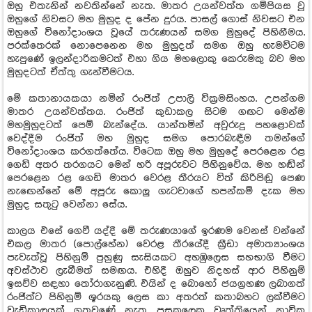
ඔහු එතැනින් නවතින්නේ නැත. මාතර උයන්වත්ත ගම්පියස වූ
ඔහුගේ නිවසට මහ මුහුද ද පේන දුරය. පාසල් ගොස් නිවසට එන
ඔහුගේ විනෝදාංශය වූයේ තරුණයන් සමග මුහුදේ පිහිනීමය.
පරක්තෙරක් නොපෙනෙන මහ මුහුදත් සමග ඔහු හැමවිටම
හැපුණේ ඉලන්දාරිකමටත් එහා ගිය මහලොකු කෙරුමකු බව මහ
මුහුදටත් ඒත්තු ගැන්වීමටය.
මේ කතානායකයා නමින් රංජිත් උපාලි වික්‍රමසිංහය. උපන්ගම
මාතර උයන්වත්තය. රංජිත් කුඩාකල සිටම ගඟට මෙන්ම
මහමුහුදටත් පෙම් බැන්දේය. යාන්තමින් අවුරුදු පහළොවක්
වෙද්දීම රංජිත් මහ මුහුද සමග පොරබැඳීම තමන්ගේ
විනෝදාංශය කරගත්තේය. විටෙක ඔහු මහ මුහුදේ පෙරළෙන රළ
ගෙඩි අතර තරගයට මෙන් හරි අපූරුවට පිහිනුවේය. මහ හඬින්
පෙරළෙන රළ ගෙඩි මාතර වෙරළ තීරයට විත් කිරිපිඬු පෙණ
නැඟෙන්නේ මේ අපූරු කොලු ගැටවාගේ හපන්කම් දැක මහ
මුහුද සතුටු වෙන්නා සේය.
කාලය එසේ ගෙවී යද්දී මේ තරුණයාගේ ඉරණම වෙනස් වන්නේ
එකල මාතර (පොල්හේන) වෙරළ තීරයේදී ක්‍රීඩා අමාත්‍යාංශය
පැවැත්වූ පිහිනුම් පුහුණු සැසියකට අහඹුලෙස සහභාගි වීමට
අවස්ථාව ලැබීමත් සමඟය. එහිදී ඔහුව නිදහස් ආර පිහිනුම්
ඉසව්ව සඳහා තෝරාගැනුණි. එයින් ද බොහෝ ජයග්‍රහණ ලබාගත්
රංජිත්ට පිහිනුම් ශූරයකු ලෙස කා අතරත් කතාබහට ලක්වීමට
වැඩිකාලයක් ගතවුණේ නැත. පසුකලෙක වෘත්තියෙන් නාවික