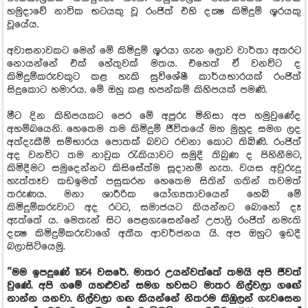
හමුදාවේ නාවික භටයකු වූ රංජිත් එහි දක්‍ෂ කිමිදුම් ශූරයකු
වූයේය.
අවාසනාවකට මෙන් මේ කිමිදුම් ශූරයා ගැන ලොව වාර්තා අතරට
නොයන්නේ එක් හේතුවක් මතය. එහෙත් ඒ වනවිට ද
කිමිදුම්කරුවකුට කළ හැකි සුවිශේෂී කාර්යභාරයක් රංජිත්
සිදුකොට හමාරය. මේ ඔහු කළ හපන්කම් කිහිපයක් පමණි.
මීට දින කිහිපයකට පෙර මේ අපූරු මිනිසා අප හමුවුණේද
අහම්බයෙනි. හෙතෙම තම කිමිදුම් ජීවිතයේ මහ මුහුද සමග ලද
අත්දැකීම් සම්භාරය පොතක් බවට රචනා කොට තිබිණි. රංජිත්
අද වනවිට තම නාවුක රැකියාවට සමුදී තිබුණ ද පිහිනීමට,
කිමිදීමට සමුදෙන්නට කිසිසේත්ම සූදානම් නැත. වයස අවුරුදු
හැත්තෑව කඩඉමත් පසුකරන හෙතෙම සිතින් ගතින් තවමත්
තරුණය. මනා ශාරීරික යෝග්‍යතාවයෙන් හෙබි මේ
කිමිදුම්කරුවාට අද රටට, සමාජයට කියන්නට බොහෝ දෑ
ඇත්තේ ය. මෙතැන් සිට පෙළගැසෙන්නේ උපාලි රංජිත් නමැති
දක්‍ෂ කිමිදුම්කරුවාගේ අතීත ආවර්ජනය යි. අප ඔහුට ඉඩදී
බලාසිටියෙමු.
“මම ඉපදුණේ 1954 වසරේ. මාතර උයන්වත්තේ තමයි අපි ජීවත්
වුණේ. අපි ගමේ යහළුවන් සමග හවසට මාතර නිල්වලා ගඟේ
නාන්න යනවා. නිල්වලා ගඟ කියන්නේ නිතරම කිඹුලන් ගැවසෙන