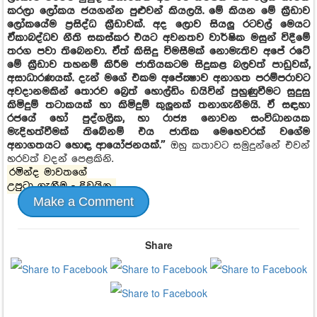
කරලා ලෝකය ජයගන්න පුළුවන් කියලයි. මේ කියන මේ ක්‍රීඩාව
ලෝකයේම ප්‍රසිද්ධ ක්‍රීඩාවක්. අද ලොව සියලු රටවල් මෙයට
ඒකාබද්ධව නීති සකස්කර එයට අවනතව වාර්ෂික මසුන් විදීමේ
තරග පවා තිබෙනවා. ඒත් කිසිදු විමසීමක් නොමැතිව අපේ රටේ
මේ ක්‍රීඩාව තහනම් කිරීම ජාතියකටම සිදුකළ බලවත් පාඩුවක්,
අසාධාරණයක්. දැන් මගේ එකම අපේක්‍ෂාව අනාගත පරම්පරාවට
අවදානමකින් තොරව බ්‍රෙත් හොල්ඩිං ඩයිවින් පුහුණුවීමට සුදුසු
කිමිදුම් තටාකයක් හා කිමිදුම් කුලුනක් තනාගැනීමයි. ඒ සඳහා
රජයේ හෝ පුද්ගලික, හා රාජ්‍ය නොවන සංවිධානයක
මැදිහත්වීමක් තිබේනම් එය ජාතික මෙහෙවරක් වගේම
අනාගතයට හොඳ ආයෝජනයක්.”
ඔහු කතාවට සමුදුන්නේ එවන්
හරවත් වදන් පෙළකිනි.
රමින්ද මාවතගේ
උපුටා ගැනීම - දිවයින
Make a Comment
Share