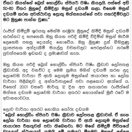
ඒකට කියන්නේ බ්‍රෙත් හොල්ඩිං ස්පියර් ෆිෂිං කියලයි. පස්සේ අඩි
50-60 විතර මුහුදේ කිමිදිලා මසුන් දඩයම් කළා. එහෙම මසුන්
දඩයම් කරන අවස්ථාවල ලොකු මත්ස්‍යයන්ගේ පවා පහරදීම්වලට
මට මුහුණ පාන්න වුණා.”
රංජිත් කිමිදුම් ශූරයකු මෙන්ම ගැඹුරු මුහුදේ කිමිදී මසුන් දඩයම්
කරන්නට ද හපනෙකි. ඔහු කියන පරිදි කිමිදී විදිමින් මසුන් මැරීම
ලෙහෙසි පහසු දෙයක්ද නොවේය. ඔහු මුහුණ දුන් බිහිසුණු
ත්‍රාසජනක අත්දැකීම් සියල්ල වචනවලට පෙරළන්නට තරමේ
පුවත්පතෙහි ඉඩකඩ ද ප්‍රමාණවත් නැත.
ඔහු කියන පරිදි බ්‍රෙත් හොල්ඩිං ස්පියර් ෆිෂිං ක්‍රීඩාව ලෝපතළ
ක්‍රීඩාවකි. අද වනවිට ද මෙම ක්‍රමය මගින් දඩයම් කරන ලද
ලොවෙහි වාර්තා වී ඇති ලොකුම මසුන්ගේ ඡායාරූප හා ලෝක
වාර්තා පිළිබඳව ද අන්තර්ජාලයේ පවා පළකොට ඇත්තේ ය.
එහෙත් 2001 වසරේ මාර්තු 12 දින අප කතාකරන රංජිත්ගේ
මත්ස්‍ය දඩයම ලොවෙහි වාර්තා අතරට නොයන්නේ මුළු රටේ ම
අවාසනාවටය.
ලොව වාර්තා අතරට නොගිය තෝරු දඩයම
“බ්‍රෙත් හොල්ඩිං ස්පියර් ෆිෂිං ක්‍රීඩාව ලෝපතළ ක්‍රීඩාවක්. ඒ ගැන
ලෝක වාර්තා සහ ලොවෙහි වාර්තා වී ඇති ලොකුම මසුන්ගේ
ඡායාරූප එකතුවක් පවා තිබෙනවා. මට මගේ කිමිදුම් ජීවිතයේ
වැදගත් ස්ථානයක් තමයි මේ ක්‍රමයට මීගමුව මුහුදේ අල්ලපු