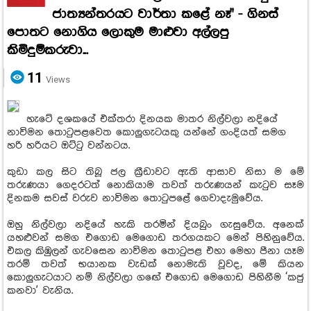
ජාත්‍යන්තරයට වාර්තා කළේ නෑ" - ගිනස්
පොතට නොගිය ලොකුම මාළුවා අල්ලපු
කිමිදුම්කරුවා...
11
Views
හැටේ දශකයේ එක්තරා දිනයක මාතර නිල්වලා නදියේ
නාවිමන තොටුපළවෙත කොලුගැටයකු යන්නේ ගංදියත් සමග
හරි හරියට ඔට්ටු වන්නටය.
කුඩා කල සිට තිබූ ජල ක්‍රීඩාවට ඇති ආසාව නිසා ම මේ
තරුණයා ගෙදරටත් නොකියාම තවත් තරුණයන් කැටුව සෑම
දිනකම සවස් වරුව නාවිමන තොටුපළේ ගෙවාදැමුවේය.
ඔහු නිල්වලා නදියේ හැකි තරමින් දියබුං ගැසුවේය. අනෙක්
යහළුවන් සමග එගොඩ මෙගොඩ තරගයකට මෙන් පිහිනුවේය.
එකල කිඹුලන් ගැවසෙන නාවිමන තොටුපළ එහා මෙහා පීනා යෑම
තරම් තවත් භයානක වැඩක් නොමැති වූවද, මේ කියන
කොලුගැටයාට නම් නිල්වලා ගඟේ එගොඩ මෙගොඩ පිහිනීම ‘කජු
කනවා’ වැනිය.