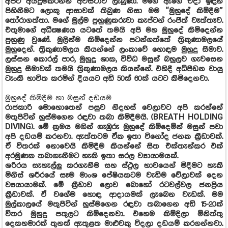
අපට අයදුම්කරන්න අවස්ථාව ලැබුණා. මගේ ඇගේ එදා ඉඳන්
පිහිනීමට ලොකු ආසාවක් තිබුණ නිසා මම “මුහුදේ කිමිදීම”
තෝරාගත්තා. මගේ මුල්ම පුහුණුකරුවා කැප්ටන් රංජිත් වෑත්තෑව.
එතුමාගේ අධීක්‍ෂණය යටතේ තමයි අපි මහ මුහුදේ කිමිදෙන්න
පුහුණු වුණේ. මුලින්ම කිමිදෙන්න පටන්ගත්තේ ත්‍රිකුණාමලයේ
මුහුදෙන්. ත්‍රිකුණාමලය කියන්නේ ලංකාවේ හොඳම මුහුදු සීමාව.
ලස්සන කොරල් පාර, මුහුදු ශාක, විවිධ මසුන් බහුලව ගැවසෙන
මුහුදු සීමාවක් තමයි ත්‍රිකුණාමලය කියන්නේ. එහිදී අධිපීඩන වායු
ටැංකි භාවිත කරමින් දියයට අඩි 50ක් 60ක් යටට කිමිදෙනවා.
මුහුදේ කිමිදීම හා මසුන් දඩයම
රාජකාරි මොහොතෙන් පසුව නිදහස් වෙලාවට අපි කරන්නේ
මතුපිටින් හුස්මගෙන රඳවා තබා කිමිදීමයි. (BREATH HOLDING
DIVING). මේ ක්‍රමය මගින් ගැඹුරු මුහුදේ කිමිදෙමින් මසුන් පවා
අපි දඩයම් කරනවා. ඇත්තටම ඒක ඉතා විනෝද ජනක ක්‍රීඩාවක්.
ඒ විතරක් නොවෙයි කිමිදීම කියන්නේ සිත එක්තැන්කර එක්
අරමුණක තබාගැනීමට හැකි ඉතා සරල ව්‍යායාමයක්.
ශරීරය සැහැල්ලු කරගැනීම සහ ස්ථුල භාවයෙන් මිදීමට හැකි
මිනිස් ශරීරයේ සෑම මාංශ පේෂියකටම වැඩිම වේලාවක් දෙන
ව්‍යයායාමක්. මේ ක්‍රීඩාව ලොව බොහෝ රටවල්වල ජනප්‍රිය
ක්‍රීඩාවක්. ඒ වගේම හොඳ ආදායමක් ලැබෙන වැඩක්. මම
මුල්කාලයේ මතුපිටින් හුස්මගෙන රඳවා තබාගෙන අඩි 15-20ක්
විතර මුහුදු පතුලට කිමිදෙනවා. එහෙම කිමිදිලා මිනිත්තු
දෙකහමාරක් තුනක් ඇතුළත මාළුවකු විදලා දඩයම් කරගන්නවා.