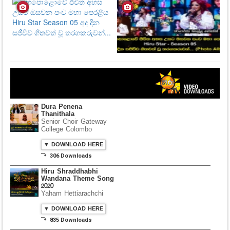
Dura Penena
Thanithala
Senior Choir Gateway
College Colombo
▼ DOWNLOAD HERE
⤵ 306 Downloads
Hiru Shraddhabhi
Wandana Theme Song
2020
Yaham Hettiarachchi
▼ DOWNLOAD HERE
⤵ 835 Downloads
Dawasak Thiyewi
Rana with AURA
▼ DOWNLOAD HERE
⤵ 586 Downloads
Lowama Ekalu Kala