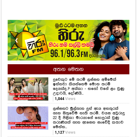
❮
❯
අතන මෙතන
දුවෙකුට මේ තරම් ලස්සන අම්මෙක්
ඉන්නවා කියන්නෙම මොන තරම්
දෙයක්ද..? අක්කා - නගෝ වගේ ළං වුණු
උදාරියි, දෝණියි...
1,044
Views
ලස්සනට මුල්තැන දුන් ඇය අනතුරක්
ගැන සිතුවේම නැති තරම්.. වයස අවුරුදු
22 දී පිළිකා මාරයාගේ ගොදුරක් වුණු
තරුණියක් ගැන ඇසෙන සංවේදී කතාව
මෙන්න...
1,127
Views
සමනල්ලු පියාඹන හැඟීමට නෙවෙයි
ආදරය කියන්නේ.. සහකාරයෙක් ගැන
රොෂෙල්ගෙන් ඉඟියක්..
498
Views
නිකිණි මාසයේ උපන් ඔබත් මේ වගේද..?