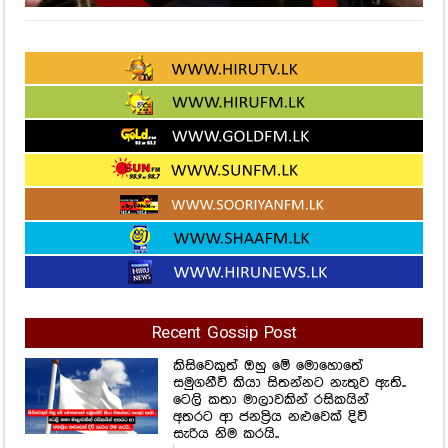
Recent Gossip Post
කිසිවෙකුත් ඔහු මේ මොහොතේ
සමුගනීවි කියා සිතන්නට නැතුව ඇති..
ටෙලි කතා මාලාවකින් රසිකයින්
අතරට ආ ජනප්‍රිය නළුවෙක් දිවි
සැරිය නිම කරයි..
1,491
Views
මුළු රටක්ම හැඬවූ ගයාන්ගේ අවසන්
ඉල්ලීම! අහිංසක පෙම්වතාගේ
ප්‍රාර්ථනය හිතේම හිරකරගෙන ගිය
අවාසනාවන්ත ගමන.
1,691
Views