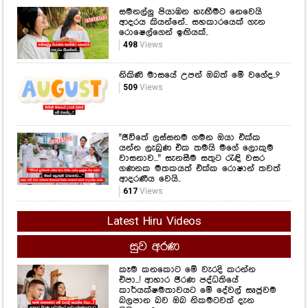
509
Views
"ජීවිතේ ලස්සනම ගමන ඔයා එක්ක
යන්න ලැබුණ එක තමයි මගේ ලොකුම
වාසනාව..." සැනසීම සතුට රැඳි වසර
ගණනක මතකයත් එක්ක රොෂාන් තවත්
ආදරණීය වෙයි..
617
Views
Latest Hiru Videos
සුව අරණ
කෑම කනකොට මේ වැරදි කරන්න
එපා...! ආහාර ජීරණ පද්ධතියේ
කාර්යක්ෂමතාවයට මේ දේවල් සෘජුවම
බලපාන බව ඔබ නිකමටවත් දැන
සිටියාද..?
1,134
Views
අධි රුධිර පීඩනය ඔබ හිතනවාට වඩා
හානිදායක විය හැකියි.. සිතිය යුතු
කාරණා කිහිපයක් ගැන ඇසෙන විශේෂ
කතාවක් මෙන්න..