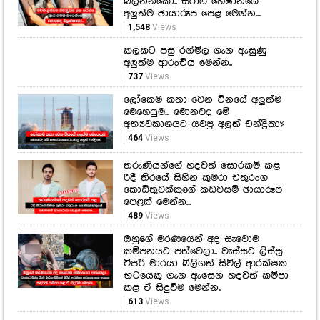
ලෝකෙම කතා වෙන චීනයේ අලුත්ම
මෙහෙයුම... මොනවද මේ
අභ්‍යවකාශයට යවපු අලුත් චන්ද්‍රිකා?
464
Views
තරුණියන්ගේ හදවත් සොරකම් කළ
රිදී තිරයේ සිහින කුමරා චතුරංග
කොඩිතුවක්කුගේ කඩවසම් ඡායාරූප
පෙළක් මෙන්න...
489
Views
ඔහුගේ මරණයෙන් අද සැවොම
කම්පනයට පත්වෙලා.. වැස්සට ලිස්සූ
ටිපර් මාරයා බිලිගත් සිවිල් ආරක්ෂක
භටයෙකු ගැන ඇසෙන හදවත් කම්පා
කළ ඒ සිදුවීම මෙන්න..
613
Views