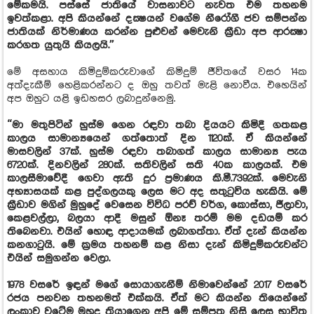
මේකමයි. පස්සේ ජාතියේ වාසනාවට නැවත එම තහනම
ඉවත්කළා. අපි කියන්නේ දක්‍ෂයන් වගේම නීරෝගී ජව සම්පන්න
ජාතියක් නිර්මාණය කරන්න පුළුවන් මෙවැනි ක්‍රීඩා අප ආරක්‍ෂා
කරගත යුතුයි කියලයි.”
මේ අසහාය කිමිදුම්කරුවාගේ කිමිදුම් ජීවිතයේ වසර 14ක
අත්දැකීම් හෙළිකරන්නට ද ඔහු තවත් මැළි නොවීය. එහෙයින්
අප ඔහුට යළි ඉඩහසර ලබාදුන්නෙමු.
“මා මතුපිටින් හුස්ම ගෙන රඳවා තබා දියයට කිමිදී ගතකළ
කාලය සාමාන්‍යයෙන් ගත්තොත් දින 1120ක්. ඒ කියන්නේ
මාසවලින් 37ක්. හුස්ම රඳවා තබාගත් කාලය සාමාන්‍ය පැය
6720ක්. දිනවලින් 280ක්. සතිවලින් සති 40ක කාලයක්. එම
කාලසීමාවේදී ගෙවා ඇති දුර ප්‍රමාණය කි.මී.7392ක්. මෙවැනි
අභ්‍යාසයක් කළ පුද්ගලයකු ලෙස මට අද සතුටුවිය හැකියි. මේ
ක්‍රීඩාව මගින් මුහුදේ වෙසෙන විවිධ පරව් වර්ග, කොස්සා, ජීලාවා,
කෙළවල්ලා, බලයා ආදී මසුන් ඕනෑ තරම් මම දඩයම් කර
තිබෙනවා. එයින් හොඳ ආදායමක් ලබාගත්තා. ඒත් දැන් කියන්න
කනගාටුයි. මේ ක්‍රමය තහනම් කළ නිසා දැන් කිමිදුම්කරුවන්ට
එයින් සමුගන්න වෙලා.
1978 වසරේ ඉඳන් මගේ සොයාගැනීම් නිමාවෙන්නේ 2017 වසරේ
රජය පනවන තහනමත් එක්කයි. ඒත් මට කියන්න තියෙන්නේ
ලංකාව වටේම මුහුද තියාගෙන අපි මේ සම්පත නිසි ලෙස භාවිත