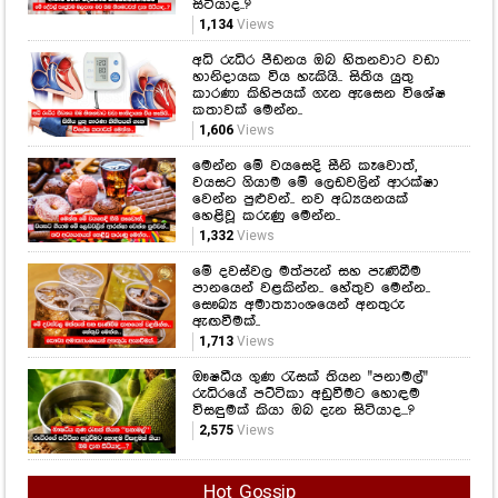
1,606
Views
මෙන්න මේ වයසෙදි සීනි කෑවොත්,
වයසට ගියාම මේ ලෙඩවලින් ආරක්ෂා
වෙන්න පුළුවන්.. නව අධ්‍යයනයක්
හෙළිවූ කරුණු මෙන්න..
1,332
Views
මේ දවස්වල මත්පැන් සහ පැණිබීම
පානයෙන් වළකින්න.. හේතුව මෙන්න..
සෞඛ්‍ය අමාත්‍යාංශයෙන් අනතුරු
ඇඟවීමක්..
1,713
Views
ඖෂධීය ගුණ රැසක් තියන "පනාමල්"
රුධිරයේ පට්ටිකා අඩුවීමට හොඳම
විසඳුමක් කියා ඔබ දැන සිටියාද...?
2,575
Views
Hot Gossip
CLICK HERE