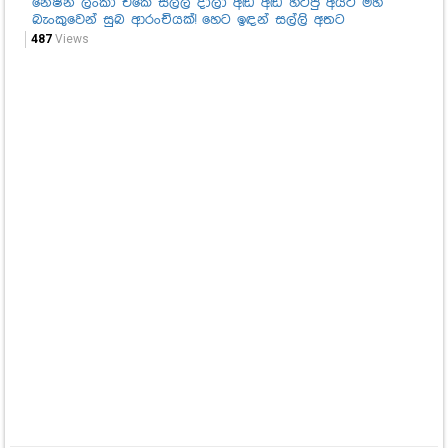
නේෂන් ලංකා එකේ සල්ලි දාලා අඬ අඬ හිටපු අයට මහ
ඉන්
බැංකුවෙන් සුබ ආරංචියක්! හෙට ඉඳන් සල්ලි අතට
සම
තම
487
Views
57