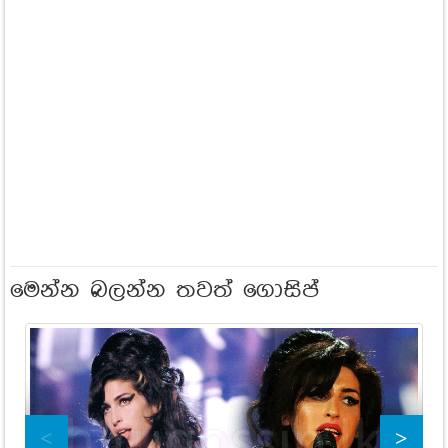
මෙන්න බලන්න තවත් ගොසිප්