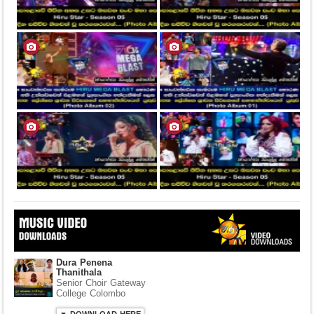
Dura Penena
Thanithala
Senior Choir Gateway
College Colombo