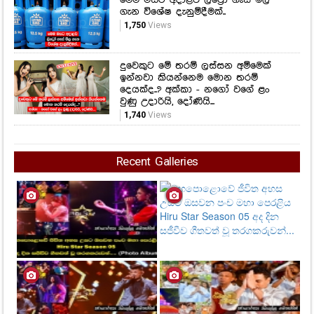
ගැන විශේෂ දැනුම්දීමක්..
1,750
Views
දුවෙකුට මේ තරම් ලස්සන අම්මෙක්
ඉන්නවා කියන්නෙම මොන තරම්
දෙයක්ද..? අක්කා - නගෝ වගේ ළං
වුණු උදාරියි, දෝණියි...
1,740
Views
Recent Galleries