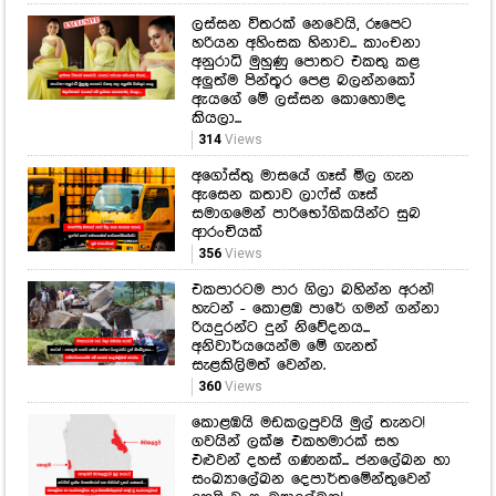
ලස්සන විතරක් නෙවෙයි, රූපෙට
හරියන අහිංසක හිනාව... කාංචනා
අනුරාධි මුහුණු පොතට එකතු කළ
අලුත්ම පින්තූර පෙළ බලන්නකෝ
ඇයගේ මේ ලස්සන කොහොමද
කියලා...
314
Views
අගෝස්තු මාසයේ ගෑස් මිල ගැන
ඇසෙන කතාව ලාෆ්ස් ගෑස්
සමාගමෙන් පාරිභෝගිකයින්ට සුබ
ආරංචියක්
356
Views
එකපාරටම පාර ගිලා බහින්න අරන්!
හැටන් - කොළඹ පාරේ ගමන් ගන්නා
රියදුරන්ට දුන් නිවේදනය...
අනිවාර්යයෙන්ම මේ ගැනත්
සැළකිලිමත් වෙන්න.
360
Views
කොළඹයි මඩකලපුවයි මුල් තැනට!
ගවයින් ලක්ෂ එකහමාරක් සහ
එළුවන් දහස් ගණනක්... ජනලේඛන හා
සංඛ්‍යාලේඛන දෙපාර්තමේන්තුවෙන්