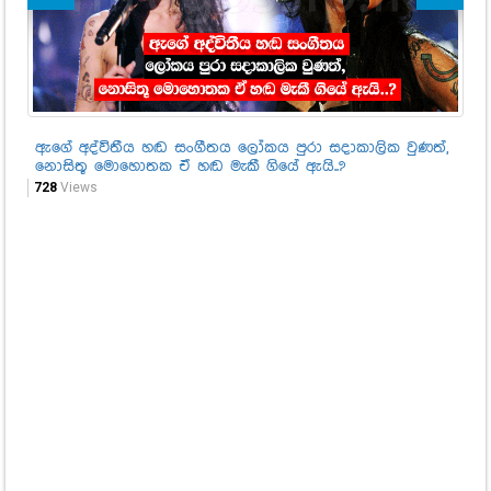
ඇගේ අද්විතීය හඬ සංගීතය ලෝකය පුරා සදාකාලික වුණත්,
මු
නොසිතූ මොහොතක ඒ හඬ මැකී ගියේ ඇයි..?
පෙ
ගම
728
Views
3,0