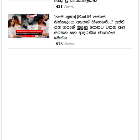
හෙළි වූ සංඛ්‍යාලේඛන!
421
Views
"හැම කුණාටුවකටම පස්සේ
නිස්කලංක අහසක් තියෙනවා..." පූජනී
සහ ගයාන් මුහුණු පොතට එකතු කළ
සටහන සහ ආදරණීය ඡායාරූප
මෙන්න..
576
Views