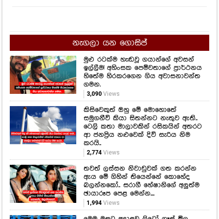
නැගලා යන ගොසිප්
මුළු රටක්ම හැඬවූ ගයාන්ගේ අවසන්
ඉල්ලීම! අහිංසක පෙම්වතාගේ ප්‍රාර්ථනය
හිතේම හිරකරගෙන ගිය අවාසනාවන්ත
ගමන.
3,090
Views
කිසිවෙකුත් ඔහු මේ මොහොතේ
සමුගනීවි කියා සිතන්නට නැතුව ඇති..
ටෙලි කතා මාලාවකින් රසිකයින් අතරට
ආ ජනප්‍රිය නළුවෙක් දිවි සැරිය නිම
කරයි..
2,774
Views
තවත් ලස්සන නිවාඩුවක් ගත කරන්න
ඇය මේ ගිහින් තියෙන්නේ කොහේද
බලන්නකෝ.. සරාගී හේෂානිගේ අලුත්ම
ඡායාරූප පෙළ මෙන්න....
1,994
Views
මෙම මසට අදාළව ලිට්‍රෝ ගෑස් මිල