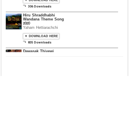
▼ DOWNLOAD HERE
⤵ 306 Downloads
Hiru Shraddhabhi
Wandana Theme Song
2020
Yaham Hettiarachchi
▼ DOWNLOAD HERE
⤵ 835 Downloads
Dawasak Thiyewi
Rana with AURA
▼ DOWNLOAD HERE
⤵ 586 Downloads
Lowama Ekalu Kala
Deshayak
Fredy Alex Silva
▼ DOWNLOAD HERE
⤵ 1,501 Downloads
Gedarata Wela Inna
Seeduwwa Sakura
▼ DOWNLOAD HERE