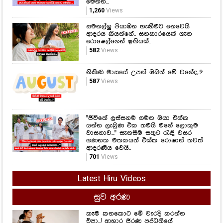
මෙන්න...
1,260
Views
සමනල්ලු පියාඹන හැඟීමට නෙවෙයි
ආදරය කියන්නේ.. සහකාරයෙක් ගැන
රොෂෙල්ගෙන් ඉඟියක්..
582
Views
නිකිණි මාසයේ උපන් ඔබත් මේ වගේද..?
587
Views
"ජීවිතේ ලස්සනම ගමන ඔයා එක්ක
යන්න ලැබුණ එක තමයි මගේ ලොකුම
වාසනාව..." සැනසීම සතුට රැඳි වසර
ගණනක මතකයත් එක්ක රොෂාන් තවත්
ආදරණීය වෙයි..
701
Views
Latest Hiru Videos
සුව අරණ
කෑම කනකොට මේ වැරදි කරන්න
එපා...! ආහාර ජීරණ පද්ධතියේ