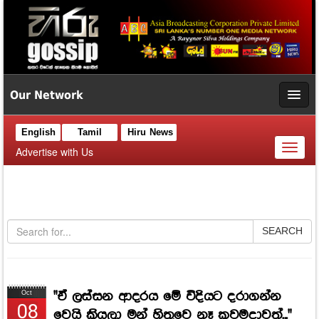
Our Network
English
Tamil
Hiru News
Toggl
Advertise with Us
naviga
SEARCH
"ඒ ලස්සන ආදරය මේ විදියට දරාගන්න
Oct
08
වෙයි කියලා මන් හිතුවෙ නෑ කවමදාවත්..."