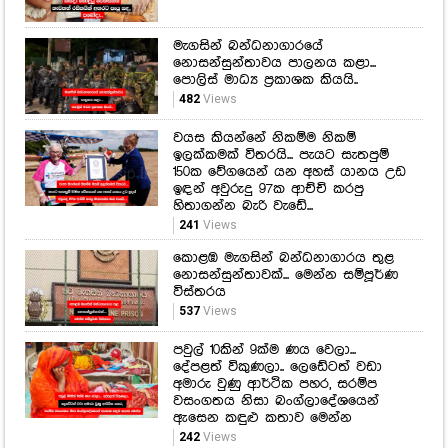
මැගසින් බන්ධනාගාරයේ
නොසන්සුන්තාවය පාලනය කළා...
පොලිස් මාධ්‍ය ප්‍රකාශක කියයි..
482
Views
වයස කියන්නේ නිකම්ම නිකම්
ඉලක්කමක් විතරයි... පැයට සැතපුම්
150ක වේගයෙන් යන අහස් යානය උඩ
ඉඳන් අවුරුදු 97ක ආච්චි කරපු
හිතාගන්න බැරි වැඩේ...
241
Views
කොළඹ මැගසින් බන්ධනාගාරය තුළ
නොසන්සුන්තාවක්... මෙන්න සම්පූර්ණ
විස්තරය
537
Views
පවුල් 10කින් 9ක්ම ණය වෙලා...
දේපළත් විකුණලා.. ලෙඩේටත් වඩා
අමාරු වුණු ආර්ථික පහර, සරම්ප
වසංගතය නිසා බංග්ලාදේශයෙන්
ඇසෙන කඳුළු කතාව මෙන්න
242
Views