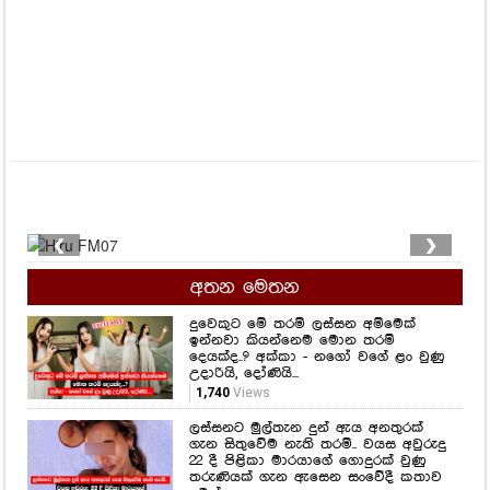
❮
❯
අතන මෙතන
දුවෙකුට මේ තරම් ලස්සන අම්මෙක්
ඉන්නවා කියන්නෙම මොන තරම්
දෙයක්ද..? අක්කා - නගෝ වගේ ළං වුණු
උදාරියි, දෝණියි...
1,740
Views
ලස්සනට මුල්තැන දුන් ඇය අනතුරක්
ගැන සිතුවේම නැති තරම්.. වයස අවුරුදු
22 දී පිළිකා මාරයාගේ ගොදුරක් වුණු
තරුණියක් ගැන ඇසෙන සංවේදී කතාව