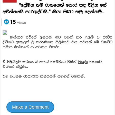
"ප්‍රේමය නම් රාගයෙන් තොර සද එළිය සේ
අචින්ත්‍යයි පාරිශුද්ධයි..." කියා ඔබට සමු දෙන්නම්...
15
Views
නිස්සාර දිවියේ අනියත බව පසක් කර උතුම් වූ පැවිදි
දිවියට ඇතුළත් වූ තරුණියක පිළිබදව වන පුවතක් මේ වනවිට
සමාජ මාධ්‍යයේ සංසරණය වනවා.
ඒ පිළිබදව සටහනක් ඇගේ පෙම්වතා විසින් මුහුණු පොතට
එක්කර තිබුණා.
එම සටහන ඡායාරූප කිහිපයක් සමගින් පහතින්..
Make a Comment