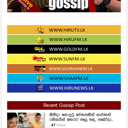
Recent Gossip Post
කිසිදා නොදුටු වෙනසකින් නැවතත්
රසිකයින් අතරට පෑයූ සඳ, පබෝදා..
47
Views