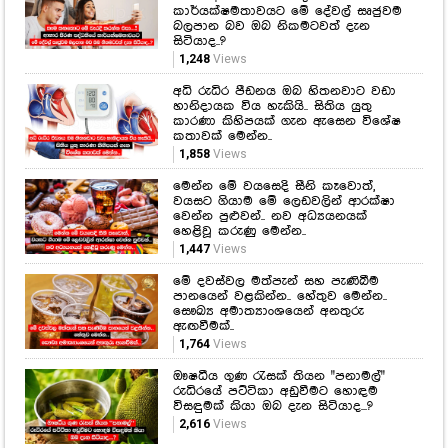
කාර්යක්ෂමතාවයට මේ දේවල් සෘජුවම
බලපාන බව ඔබ නිකමටවත් දැන
සිටියාද..?
1,248
Views
අධි රුධිර පීඩනය ඔබ හිතනවාට වඩා
හානිදායක විය හැකියි.. සිතිය යුතු
කාරණා කිහිපයක් ගැන ඇසෙන විශේෂ
කතාවක් මෙන්න..
1,858
Views
මෙන්න මේ වයසෙදි සීනි කෑවොත්,
වයසට ගියාම මේ ලෙඩවලින් ආරක්ෂා
වෙන්න පුළුවන්.. නව අධ්‍යයනයක්
හෙළිවූ කරුණු මෙන්න..
1,447
Views
මේ දවස්වල මත්පැන් සහ පැණිබීම
පානයෙන් වළකින්න.. හේතුව මෙන්න..
සෞඛ්‍ය අමාත්‍යාංශයෙන් අනතුරු
ඇඟවීමක්..
1,764
Views
ඖෂධීය ගුණ රැසක් තියන "පනාමල්"
රුධිරයේ පට්ටිකා අඩුවීමට හොඳම
විසඳුමක් කියා ඔබ දැන සිටියාද...?
2,616
Views