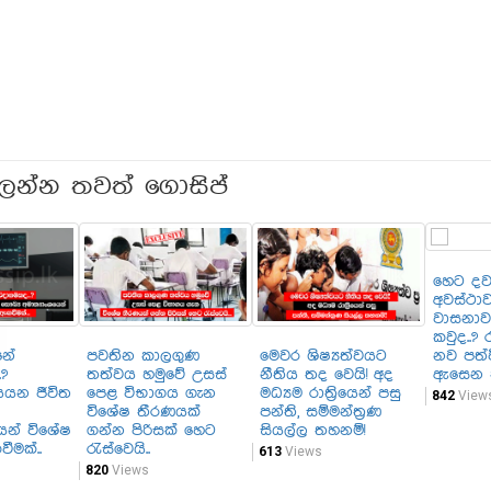
ලන්න තවත් ගොසිප්
හෙට ද
අවස්ථා
වාසනාව
කවුද..?
නව පත්ව
නේ
පවතින කාලගුණ
මෙවර ශිෂ්‍යත්වයට
ඇසෙන ක
?
තත්වය හමුවේ උසස්
නීතිය තද වෙයි! අද
යයන ජීවිත
පෙළ විභාගය ගැන
මධ්‍යම රාත්‍රියෙන් පසු
842
View
විශේෂ තීරණයක්
පන්ති, සම්මන්ත්‍රණ
යෙන් විශේෂ
ගන්න පිරිසක් හෙට
සියල්ල තහනම්!
ීමක්..
රැස්වෙයි..
613
Views
820
Views