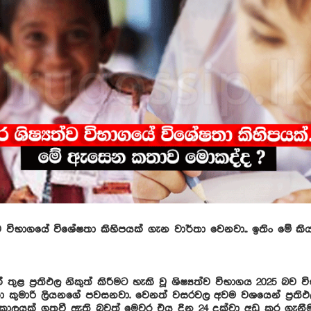
්ව විභාගයේ විශේෂතා කිහිපයක් ගැන වාර්තා වෙනවා.. ඉතිං මේ ක
තුළ ප්‍රතිඵල නිකුත් කිරීමට හැකි වූ ශිෂ්‍යත්ව විභාගය 2025 බව 
කා කුමාරි ලියනගේ පවසනවා. වෙනත් වසරවල අවම වශයෙන් ප්‍රතිඵ
කාලයක් ගතවී ඇති බවත් මෙවර එය දින 24 දක්වා අඩු කර ගැනීම