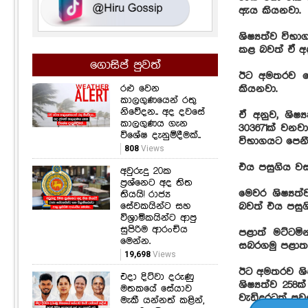
ඇය කියනවා.
ශිෂ්‍යත්ව විභා
කළ බවත් ඒ අන
ගොසිප් පුවත්
ඊට අමතරව මෙ
රළු වෙන
කියනවා.
කාලගුණයෙන් රතු
නිවේදන.. අද දවසේ
ඒ අනුව, ශිෂ්‍
කාලගුණය ගැන
303671ක් වනවා
විශේෂ දැනුම්දීමක්..
විභාගයට පෙනී 
808
Views
එය පසුගිය ව
අවුරුදු 20ක
ප්‍රශ්නෙට අද තිත
මෙවර ශිෂ්‍යත්
තියයි! රාජ්‍ය
සේවකයින්ට සහ
බවත් එය පසුග
විශ්‍රාමිකයින්ට ආපු
සුපිරිම ආරංචිය
පළාත් මට්ටම
මෙන්න.
සබරගමු පළාත බ
19,698
Views
ඊට අමතරව ශිෂ්
එදා දිට්වා දරුණු
ශිෂ්‍යත්ව 25
මතකයේ සේයාව
වැඩිදුරටත් ප
මැකී යන්නත් කළින්,