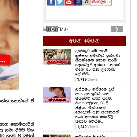
❮
❯
අතන මෙතන
දුවෙකුට මේ තරම්
ලස්සන අම්මෙක් ඉන්නවා
කියන්නෙම මොන තරම්
දෙයක්ද..? අක්කා - නගෝ
වගේ ළං වුණු උදාරියි,
දෝණියි...
1,719
Views
ලස්සනට මුල්තැන දුන්
ඇය අනතුරක් ගැන
සිතුවේම නැති තරම්..
ියන්න හදන්නේ ඒ
වයස අවුරුදු 22 දී
පිළිකා මාරයාගේ
ගොදුරක් වුණු තරුණියක්
ගැන ඇසෙන සංවේදී
කතාව මෙන්න...
විභාග කොමසාරිස්
1,249
Views
ල ලබා දීමට දින
ට හැකි වූ බවත්
සමනල්ලු පියාඹන