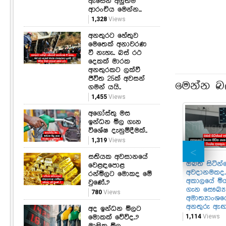
ඇසෙන අලුත්ම
ආරංචිය මෙන්න...
1,328
Views
අනතුරට හේතුව
මෙතෙක් අනාවරණ
වී නැහැ.. බස් රථ
දෙකක් මාරක
අනතුරකට ලක්වී
ජීවිත 25ක් අවසන්
මෙන්න බ
ගමන් යයි..
1,455
Views
අගෝස්තු මස
ඉන්ධන මිල ගැන
විශේෂ දැනුම්දීමක්..
1,319
Views
සතියක අවසානයේ
ඔබත් සිටින්
වෙළඳපොළ
අවදානමකද..
රන්මිලට මොකද මේ
අකාලයේ මි
වුණේ..?
ගැන සෞඛ්‍ය
780
Views
අමාත්‍යාංශ
අනතුරු ඇඟව
අද ඉන්ධන මිලට
1,114
Views
මොකක් වේවිද..?
මාසික මිල