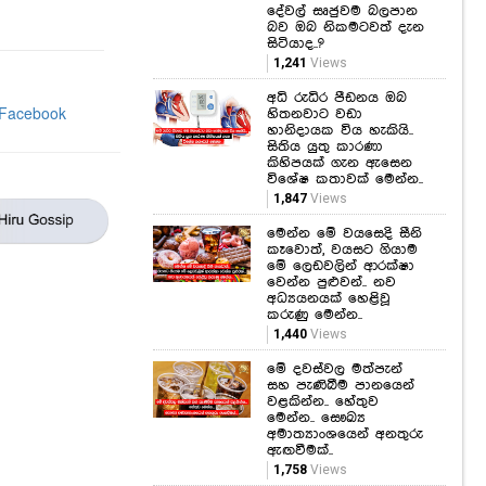
දේවල් සෘජුවම බලපාන
බව ඔබ නිකමටවත් දැන
සිටියාද..?
1,241
Views
අධි රුධිර පීඩනය ඔබ
හිතනවාට වඩා
හානිදායක විය හැකියි..
සිතිය යුතු කාරණා
කිහිපයක් ගැන ඇසෙන
විශේෂ කතාවක් මෙන්න..
1,847
Views
මෙන්න මේ වයසෙදි සීනි
කෑවොත්, වයසට ගියාම
මේ ලෙඩවලින් ආරක්ෂා
වෙන්න පුළුවන්.. නව
අධ්‍යයනයක් හෙළිවූ
කරුණු මෙන්න..
1,440
Views
මේ දවස්වල මත්පැන්
සහ පැණිබීම පානයෙන්
වළකින්න.. හේතුව
මෙන්න.. සෞඛ්‍ය
අමාත්‍යාංශයෙන් අනතුරු
ඇඟවීමක්..
1,758
Views