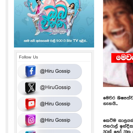
Follow Us
මෙවර ශිෂ්‍යත
ගැනයි...
කෙටිම කාලයක් 
ජනරාල් ඉන්දි
30ක් හෝ 31ක 