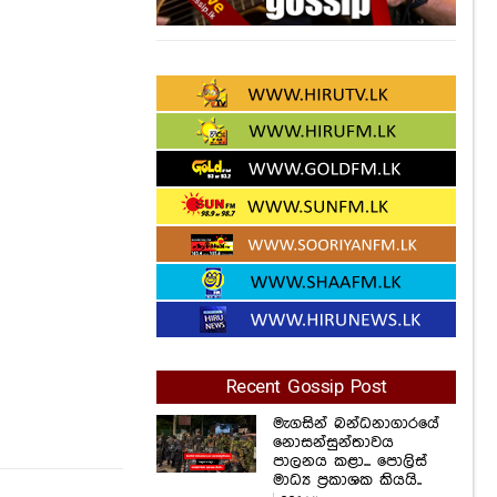
සිටියාද..?
ඒ කතාව මෙන්න..
1,241
Views
600
Views
Recent Gossip Post
මැගසින් බන්ධනාගාරයේ
නොසන්සුන්තාවය
පාලනය කළා... පොලිස්
මාධ්‍ය ප්‍රකාශක කියයි..