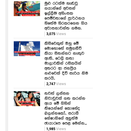
මුළු රටක්ම හැඬවූ
ගයාන්ගේ අවසන්
ඉල්ලීම! අහිංසක
පෙම්වතාගේ ප්‍රාර්ථනය
හිතේම හිරකරගෙන ගිය
අවාසනාවන්ත ගමන.
3,075
Views
කිසිවෙකුත් ඔහු මේ
මොහොතේ සමුගනීවි
කියා සිතන්නට නැතුව
ඇති.. ටෙලි කතා
මාලාවකින් රසිකයින්
අතරට ආ ජනප්‍රිය
නළුවෙක් දිවි සැරිය නිම
කරයි..
2,747
Views
තවත් ලස්සන
නිවාඩුවක් ගත කරන්න
ඇය මේ ගිහින්
තියෙන්නේ කොහේද
බලන්නකෝ.. සරාගී
හේෂානිගේ අලුත්ම
ඡායාරූප පෙළ මෙන්න....
1,985
Views