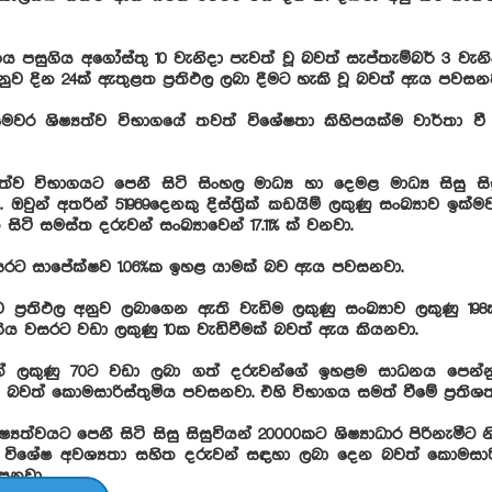
ගය පසුගිය අගෝස්තු 10 වැනිදා පැවත් වූ බවත් සැප්තැම්බර් 3 වැනිදා
ුව දින 24ක් ඇතුළත ප්‍රතිඵල ලබා දීමට හැකි වූ බවත් ඇය පවසන
වර ශිෂ්‍යත්ව විභාගයේ තවත් විශේෂතා කිහිපයක්ම වාර්තා 
යත්ව විභාගයට පෙනී සිටි සිංහල මාධ්‍ය හා දෙමළ මාධ්‍ය සිසු සිස
. ඔවුන් අතරින් 51969දෙනකු දිස්ත්‍රික් කඩයිම් ලකුණු සංඛ්‍යාව ඉක
සිටි සමස්ත දරුවන් සංඛ්‍යාවෙන් 17.11% ක් වනවා.
සරට සාපේක්ෂව 1.06%ක ඉහළ යාමක් බව ඇය පවසනවා.
ව ප්‍රතිඵල අනුව ලබාගෙන ඇති වැඩිම ලකුණු සංඛ්‍යාව ලකුණු 198ක්
ිය වසරට වඩා ලකුණු 10ක වැඩිවීමක් බවත් ඇය කියනවා.
ින් ලකුණු 70ට වඩා ලබා ගත් දරුවන්ගේ ඉහළම සාධනය පෙන්න
වත් කොමසාරිස්තුමිය පවසනවා. එහි විභාගය සමත් වීමේ ප්‍රතිශත 
‍යත්වයට පෙනී සිටි සිසු සිසුවියන් 20000කට ශිෂ්‍යාධාර පිරිනැමීට
8ක් විශේෂ අවශ්‍යතා සහිත දරුවන් සඳහා ලබා දෙන බවත් කොමසාරි
වසනවා.