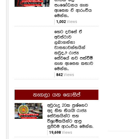
සංශෝධනය ගැන
ඇසෙන ඒ ආරංචිය
මෙන්න..
1,002
Views
හෙට දවසේ ඒ
අවස්ථාව
ලබාගන්නා
වාසනාවන්තයින්
කවුද..? රාජ්‍ය
සේවයේ නව පත්වීම්
ගැන ඇසෙන කතාව
මෙන්න..
842
Views
නැගලා යන ගොසිප්
අවුරුදු 20ක ප්‍රශ්නෙට
අද තිත තියයි! රාජ්‍ය
සේවකයින්ට සහ
විශ්‍රාමිකයින්ට ආපු
සුපිරිම ආරංචිය මෙන්න.
19,698
Views