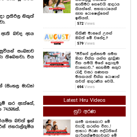
හැඟීමට නෙවෙයි ආදරය
කියන්නේ.. සහකාරයෙක්
ගැන රොෂෙල්ගෙන්
 ප්‍රතිඵල නිකුත්
ඉඟියක්..
වා.
572
Views
නිකිණි මාසයේ උපන්
වී ඇති බවද ඇය
ඔබත් මේ වගේද..?
579
Views
ුවියන් සංඛ්‍යාව
"ජීවිතේ ලස්සනම ගමන
්මවා තිබෙනවා. එය
ඔයා එක්ක යන්න ලැබුණ
එක තමයි මගේ ලොකුම
වාසනාව..." සැනසීම සතුට
රැඳි වසර ගණනක
මතකයත් එක්ක රොෂාන්
තවත් ආදරණීය වෙයි..
 (සිංහල මාධ්‍ය)
694
Views
Latest Hiru Videos
ුම් කර ඇත්තේ,
74.59%ක්.
සුව අරණ
 නියමිත බවත් ඉන්
කෑම කනකොට මේ
වැරදි කරන්න එපා...!
ස් ජනරාල්තුමිය
ආහාර ජීරණ පද්ධතියේ
කාර්යක්ෂමතාවයට මේ