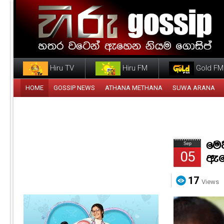
Hiru TV
Hiru FM
Gold FM
HOME
GOSSIP NEWS
ATHANA METHANA
SUWA ARANA
මෙව
Sep
05
ඇස
17
Views