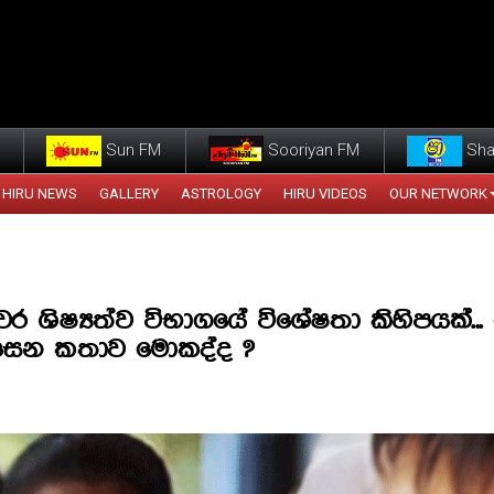
Sun FM
Sooriyan FM
Sha
HIRU NEWS
GALLERY
ASTROLOGY
HIRU VIDEOS
OUR NETWORK
ර ශිෂ්‍යත්ව විභාගයේ විශේෂතා කිහිපයක්...
ෙන කතාව මොකද්ද ?