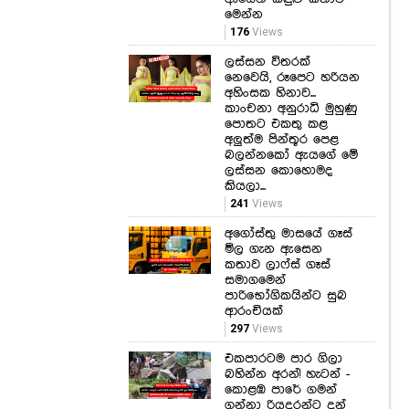
මෙන්න
176
Views
ලස්සන විතරක්
නෙවෙයි, රූපෙට හරියන
අහිංසක හිනාව...
කාංචනා අනුරාධි මුහුණු
පොතට එකතු කළ
අලුත්ම පින්තූර පෙළ
බලන්නකෝ ඇයගේ මේ
ලස්සන කොහොමද
කියලා...
241
Views
අගෝස්තු මාසයේ ගෑස්
මිල ගැන ඇසෙන
කතාව ලාෆ්ස් ගෑස්
සමාගමෙන්
පාරිභෝගිකයින්ට සුබ
ආරංචියක්
297
Views
එකපාරටම පාර ගිලා
බහින්න අරන්! හැටන් -
කොළඹ පාරේ ගමන්
ගන්නා රියදුරන්ට දුන්