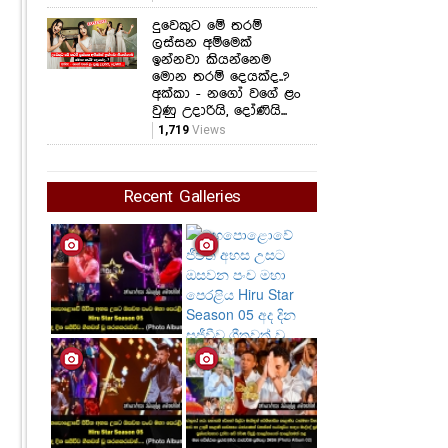
දුවෙකුට මේ තරම්
ලස්සන අම්මෙක්
ඉන්නවා කියන්නෙම
මොන තරම් දෙයක්ද..?
අක්කා - නගෝ වගේ ළං
වුණු උදාරියි, දෝණියි...
1,719
Views
Recent Galleries