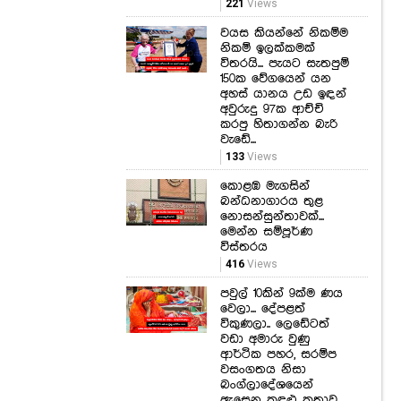
221
Views
වයස කියන්නේ නිකම්ම
නිකම් ඉලක්කමක්
විතරයි... පැයට සැතපුම්
150ක වේගයෙන් යන
අහස් යානය උඩ ඉඳන්
අවුරුදු 97ක ආච්චි
කරපු හිතාගන්න බැරි
වැඩේ...
133
Views
කොළඹ මැගසින්
බන්ධනාගාරය තුළ
නොසන්සුන්තාවක්...
මෙන්න සම්පූර්ණ
විස්තරය
416
Views
පවුල් 10කින් 9ක්ම ණය
වෙලා... දේපළත්
විකුණලා.. ලෙඩේටත්
වඩා අමාරු වුණු
ආර්ථික පහර, සරම්ප
වසංගතය නිසා
බංග්ලාදේශයෙන්
ඇසෙන කඳුළු කතාව