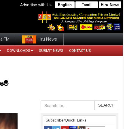
Advertise with Us
English
Tamil
Hiru News
a FM
Hiru News
DOWNLOADS
SUBMIT NEWS
CONTACT US
 මේ
SEARCH
Subscribe/Quick Links