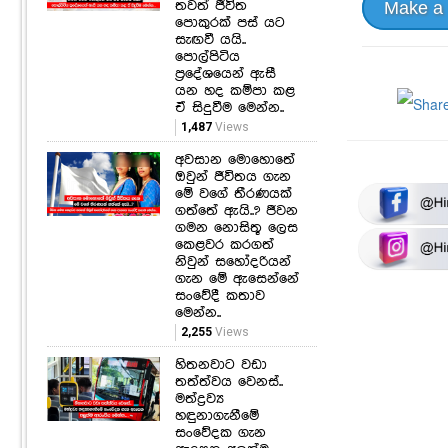
තවත් ජීවිත
Make a
පොකුරක් පස් යට
සැඟවී යයි..
පොල්පිටිය
ප්‍රදේශයෙන් ඇසී
යන හද කම්පා කළ
ඒ සිදුවීම මෙන්න..
1,487
Views
අවසාන මොහොතේ
ඔවුන් ජීවිතය ගැන
මේ වගේ තීරණයක්
ගත්තේ ඇයි..? ජීවන
ගමන නොසිතූ ලෙස
කෙළවර කරගත්
නිවුන් සහෝදරියන්
ගැන මේ ඇසෙන්නේ
සංවේදී කතාව
මෙන්න..
2,255
Views
හිතනවාට වඩා
තත්ත්වය වෙනස්..
මත්ද්‍රව්‍ය
හඳුනාගැනීමේ
සංවේදක ගැන