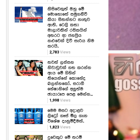
කිසිවෙකුත් ඔහු මේ
මොහොතේ සමුගනීවි
කියා සිතන්නට නැතුව
ඇති.. ටෙලි කතා
මාලාවකින් රසිකයින්
අතරට ආ ජනප්‍රිය
නළුවෙක් දිවි සැරිය නිම
කරයි..
2,783
Views
තවත් ලස්සන
නිවාඩුවක් ගත කරන්න
ඇය මේ ගිහින්
තියෙන්නේ කොහේද
බලන්නකෝ.. සරාගී
හේෂානිගේ අලුත්ම
ඡායාරූප පෙළ මෙන්න....
1,998
Views
මෙම මසට අදාළව
ලිට්‍රෝ ගෑස් මිල ගැන
විශේෂ දැනුම්දීමක්..
1,823
Views
දුවෙකුට මේ තරම්