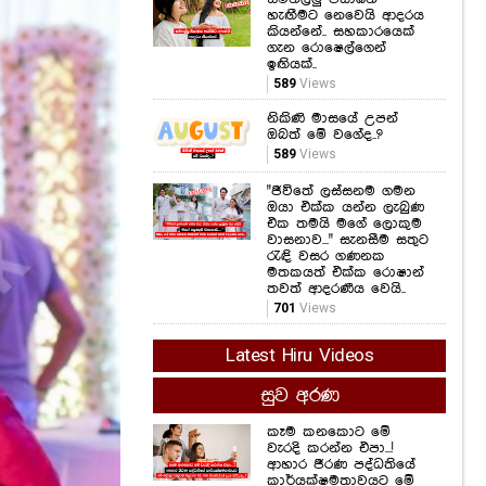
හැඟීමට නෙවෙයි ආදරය
කියන්නේ.. සහකාරයෙක්
ගැන රොෂෙල්ගෙන්
ඉඟියක්..
589
Views
නිකිණි මාසයේ උපන්
ඔබත් මේ වගේද..?
589
Views
"ජීවිතේ ලස්සනම ගමන
ඔයා එක්ක යන්න ලැබුණ
එක තමයි මගේ ලොකුම
වාසනාව..." සැනසීම සතුට
රැඳි වසර ගණනක
මතකයත් එක්ක රොෂාන්
තවත් ආදරණීය වෙයි..
701
Views
Latest Hiru Videos
සුව අරණ
කෑම කනකොට මේ
වැරදි කරන්න එපා...!
ආහාර ජීරණ පද්ධතියේ
කාර්යක්ෂමතාවයට මේ