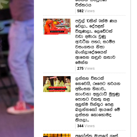
මෙන්න සම්පූර්ණ
විස්තරය
582
Views
පවුල් 10කින් 9ක්ම ණය
වෙලා... දේපළත්
විකුණලා.. ලෙඩේටත්
වඩා අමාරු වුණු
ආර්ථික පහර, සරම්ප
වසංගතය නිසා
බංග්ලාදේශයෙන්
ඇසෙන කඳුළු කතාව
මෙන්න
275
Views
ලස්සන විතරක්
නෙවෙයි, රූපෙට හරියන
අහිංසක හිනාව...
කාංචනා අනුරාධි මුහුණු
පොතට එකතු කළ
අලුත්ම පින්තූර පෙළ
බලන්නකෝ ඇයගේ මේ
ලස්සන කොහොමද
කියලා...
344
Views
අගෝස්තු මාසයේ ගෑස්