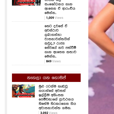
සංශෝධනය ගැන
ඇසෙන ඒ ආරංචිය
මෙන්න..
1,009
Views
හෙට දවසේ ඒ
අවස්ථාව
ලබාගන්නා
වාසනාවන්තයින්
කවුද..? රාජ්‍ය
සේවයේ නව පත්වීම්
ගැන ඇසෙන කතාව
මෙන්න..
849
Views
නැගලා යන ගොසිප්
මුළු රටක්ම හැඬවූ
ගයාන්ගේ අවසන්
ඉල්ලීම! අහිංසක
පෙම්වතාගේ ප්‍රාර්ථනය
හිතේම හිරකරගෙන ගිය
අවාසනාවන්ත ගමන.
3,092
Views