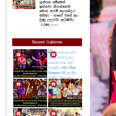
ලස්සන අම්මෙක්
ඉන්නවා කියන්නෙම
මොන තරම් දෙයක්ද..?
අක්කා - නගෝ වගේ ළං
වුණු උදාරියි, දෝණියි...
1,746
Views
Recent Galleries