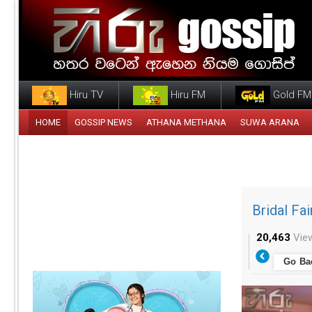
Hiru TV
Hiru FM
Gold FM
HOME
GOSSIP NEWS
ATHANA METHANA
SUWA ARANA
Bridal Fa
20,463
Vie
Go Ba