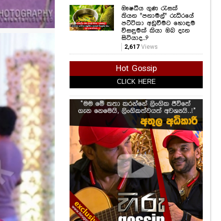
ඖෂධීය ගුණ රැසක්
තියන "පනාමල්" රුධිරයේ
පට්ටිකා අඩුවීමට හොඳම
විසඳුමක් කියා ඔබ දැන
සිටියාද...?
2,617
Views
Hot Gossip
CLICK HERE