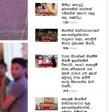
කිසිදා නොදුටු
වෙනසකින් නැවතත්
රසිකයින් අතරට පෑයූ
සඳ, පබෝදා..
130
Views
මැගසින් බන්ධනාගාරයේ
නොසන්සුන්තාවය
පාලනය කළා... පොලිස්
මාධ්‍ය ප්‍රකාශක කියයි..
556
Views
වයස කියන්නේ නිකම්ම
නිකම් ඉලක්කමක්
විතරයි... පැයට සැතපුම්
150ක වේගයෙන් යන
අහස් යානය උඩ ඉඳන්
අවුරුදු 97ක ආච්චි
කරපු හිතාගන්න බැරි
වැඩේ...
319
Views
කොළඹ මැගසින්
බන්ධනාගාරය තුළ
නොසන්සුන්තාවක්...