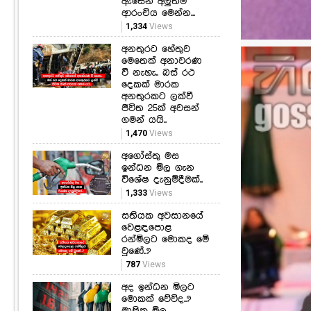
ඇසෙන අලුත්ම
ආරංචිය මෙන්න...
1,334
Views
අනතුරට හේතුව
මෙතෙක් අනාවරණ
වී නැහැ.. බස් රථ
දෙකක් මාරක
අනතුරකට ලක්වී
ජීවිත 25ක් අවසන්
ගමන් යයි..
1,470
Views
අගෝස්තු මස
ඉන්ධන මිල ගැන
විශේෂ දැනුම්දීමක්..
1,333
Views
සතියක අවසානයේ
වෙළඳපොළ
රන්මිලට මොකද මේ
වුණේ..?
787
Views
අද ඉන්ධන මිලට
මොකක් වේවිද..?
මාසික මිල