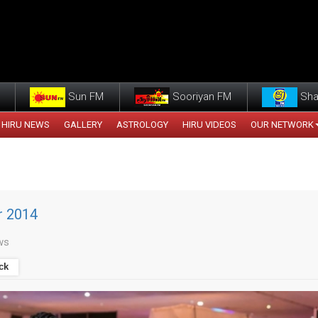
Sun FM
Sooriyan FM
Sha
HIRU NEWS
GALLERY
ASTROLOGY
HIRU VIDEOS
OUR NETWORK
ir 2014
ws
ck