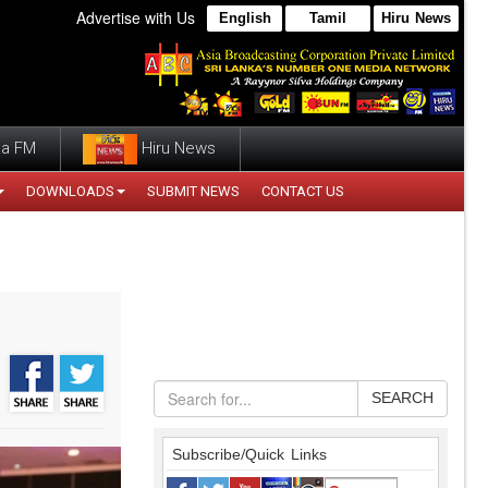
Advertise with Us
English
Tamil
Hiru News
a FM
Hiru News
DOWNLOADS
SUBMIT NEWS
CONTACT US
SEARCH
Subscribe/Quick Links