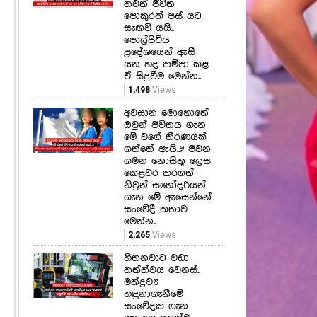
තවත් ජීවිත
පොකුරක් පස් යට
සැඟවී යයි..
පොල්පිටිය
ප්‍රදේශයෙන් ඇසී
යන හද කම්පා කළ
ඒ සිදුවීම මෙන්න..
1,498
Views
අවසාන මොහොතේ
ඔවුන් ජීවිතය ගැන
මේ වගේ තීරණයක්
ගත්තේ ඇයි..? ජීවන
ගමන නොසිතූ ලෙස
කෙළවර කරගත්
නිවුන් සහෝදරියන්
ගැන මේ ඇසෙන්නේ
සංවේදී කතාව
මෙන්න..
2,265
Views
හිතනවාට වඩා
තත්ත්වය වෙනස්..
මත්ද්‍රව්‍ය
හඳුනාගැනීමේ
සංවේදක ගැන