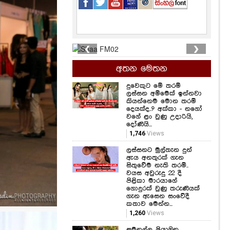
❮
❯
අතන මෙතන
දුවෙකුට මේ තරම්
ලස්සන අම්මෙක් ඉන්නවා
කියන්නෙම මොන තරම්
දෙයක්ද..? අක්කා - නගෝ
වගේ ළං වුණු උදාරියි,
දෝණියි...
1,746
Views
ලස්සනට මුල්තැන දුන්
ඇය අනතුරක් ගැන
සිතුවේම නැති තරම්..
වයස අවුරුදු 22 දී
පිළිකා මාරයාගේ
ගොදුරක් වුණු තරුණියක්
ගැන ඇසෙන සංවේදී
කතාව මෙන්න...
1,260
Views
සමනල්ලු පියාඹන