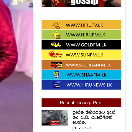
Recent Gossip Post
ප්‍රදේශ කිහිපයකට අදත්
තද වැසි.. සැලකිලිමත්
වෙන්න..
132
Views