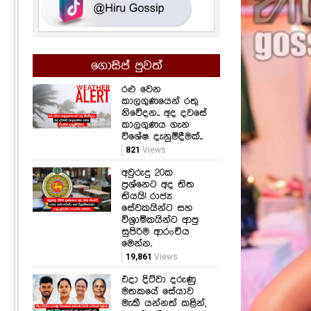
ගොසිප් පුවත්
රළු වෙන
කාලගුණයෙන් රතු
නිවේදන.. අද දවසේ
කාලගුණය ගැන
විශේෂ දැනුම්දීමක්..
821
Views
අවුරුදු 20ක
ප්‍රශ්නෙට අද තිත
තියයි! රාජ්‍ය
සේවකයින්ට සහ
විශ්‍රාමිකයින්ට ආපු
සුපිරිම ආරංචිය
මෙන්න.
19,861
Views
එදා දිට්වා දරුණු
මතකයේ සේයාව
මැකී යන්නත් කළින්,