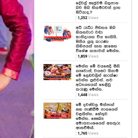
දේවල් සෘජුවම බලපාන
බව ඔබ නිකමටවත් දැන
සිටියාද..?
1,252
Views
අධි රුධිර පීඩනය ඔබ
හිතනවාට වඩා
හානිදායක විය හැකියි..
සිතිය යුතු කාරණා
කිහිපයක් ගැන ඇසෙන
විශේෂ කතාවක් මෙන්න..
1,859
Views
මෙන්න මේ වයසෙදි සීනි
කෑවොත්, වයසට ගියාම
මේ ලෙඩවලින් ආරක්ෂා
වෙන්න පුළුවන්.. නව
අධ්‍යයනයක් හෙළිවූ
කරුණු මෙන්න..
1,448
Views
මේ දවස්වල මත්පැන්
සහ පැණිබීම පානයෙන්
වළකින්න.. හේතුව
මෙන්න.. සෞඛ්‍ය
අමාත්‍යාංශයෙන් අනතුරු
ඇඟවීමක්..
1,765
Views