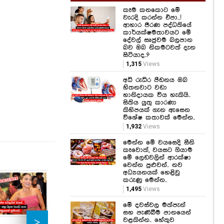
දේවල් සෘජුවම බලපාන
බව ඔබ නිකමටවත් දැන
සිටියාද..?
1,315
Views
අධි රුධිර පීඩනය ඔබ
හිතනවාට වඩා
හානිදායක විය හැකියි..
සිතිය යුතු කාරණා
කිහිපයක් ගැන ඇසෙන
විශේෂ කතාවක් මෙන්න..
1,932
Views
මෙන්න මේ වයසෙදි සීනි
කෑවොත්, වයසට ගියාම
මේ ලෙඩවලින් ආරක්ෂා
වෙන්න පුළුවන්.. නව
අධ්‍යයනයක් හෙළිවූ
කරුණු මෙන්න..
1,495
Views
මේ දවස්වල මත්පැන්
සහ පැණිබීම පානයෙන්
වළකින්න.. හේතුව
මෙන්න.. සෞඛ්‍ය
අමාත්‍යාංශයෙන් අනතුරු
ඇඟවීමක්..
1,806
Views