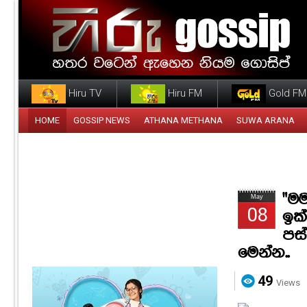
Hiru TV
Hiru FM
Gold FM
HOME
GOSSIP NEWS
ATHANA METHANA
SUWA ARANA
"මම
May
08
ඉක
පස
මෙන්න..
49
Views