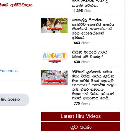
හැඟීමට නෙවෙයි ආදරය
මගේ ආශිර්වාදය
කියන්නේ.. සහකාරයෙක්
ගැන රොෂෙල්ගෙන්
ඉඟියක්..
663
Views
නිකිණි මාසයේ උපන්
ඔබත් මේ වගේද..?
630
Views
"ජීවිතේ ලස්සනම ගමන
ඔයා එක්ක යන්න ලැබුණ
එක තමයි මගේ ලොකුම
වාසනාව..." සැනසීම සතුට
රැඳි වසර ගණනක
මතකයත් එක්ක රොෂාන්
තවත් ආදරණීය වෙයි..
775
Views
Latest Hiru Videos
සුව අරණ
කෑම කනකොට මේ
වැරදි කරන්න එපා...!
ආහාර ජීරණ පද්ධතියේ
කාර්යක්ෂමතාවයට මේ