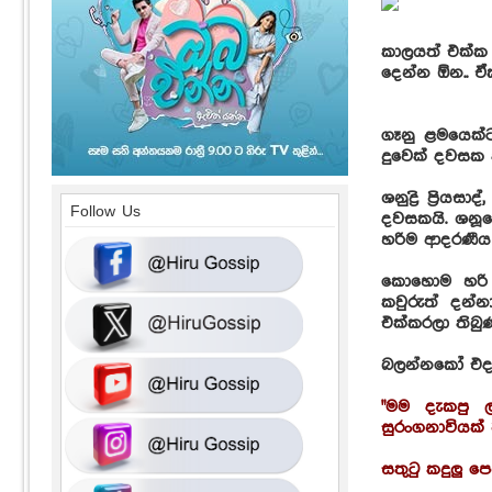
කාලයත් එක්ක 
දෙන්න ඕන.. ඒක
ගෑනු ළමයෙක්
දුවෙක් දවසක
ශනුද්‍රි ප්‍ර
Follow Us
දවසකයි. ශනූ
හරිම ආදරණීය
කොහොම හරි ස
කවුරුත් දන්
එක්කරලා තිබුණ
බලන්නකෝ එදා
"මම දැකපු 
සුරංගනාවියක්
සතුටු කදුලු ප