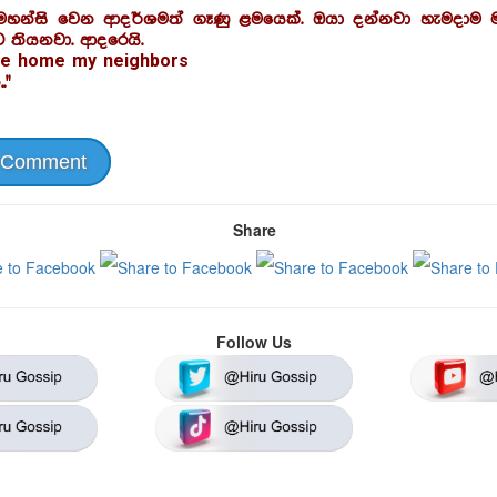
හන්සි වෙන ආදර්ශමත් ගෑණු ළමයෙක්. ඔයා දන්නවා හැමදාම 
 තියනවා. ආදරෙයි.
me home my neighbors
."
 Comment
Share
Follow Us