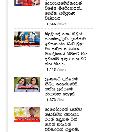
දෙපාර්තමේන්තුවෙන්
විශේෂ නිවේදනයක්...
මෙන්න සම්පූර්ණ
විස්තරය
1,546
Views
සිදුවූ දේ නිසා ඔවුන්
කනස්සල්ලට.. ලැජ්ජාව
ඉවසාගන්න බැරි වුණු
ව්‍යාපාරික තරුණයා
මනාලියගේ නිවසට ගිය
දවසේම ආදර කතාවට
තිත තියයි..
1,443
Views
ලංකාවේ දක්ෂතම
නිළිය කැනඩාවෙදි
ගත්තු ලස්සනම
ඡායාරූප පෙළක්.
1,373
Views
දෙනෝදාහක් සජීවීව
බලාසිටින අතරතුර
රටක් හඳුනන ටික්
ටොක් තරුවක්
ජීවිතයෙන් සමුගනී..