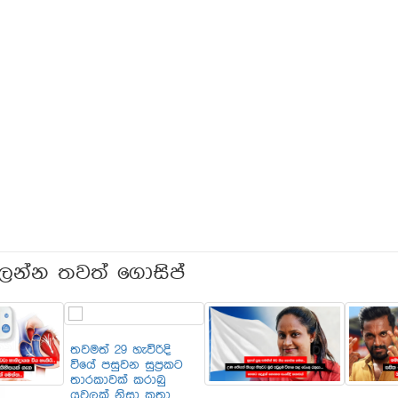
ලන්න තවත් ගොසිප්
තවමත් 29 හැවිරිදි
වියේ පසුවන සුප්‍රකට
තාරකාවක් කරාබු
යුවලක් නිසා කතා