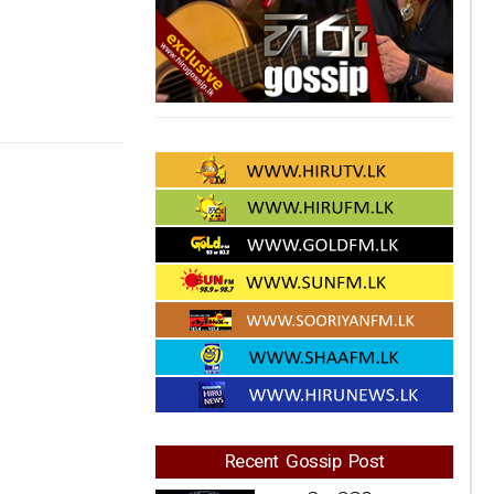
Recent Gossip Post
අද දවස ඔබට
කොහොමද? දවස පටන්
ගන්න කලින්
අනිවාර්යයෙන්ම