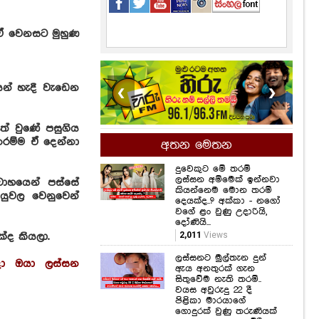
 ඒ වෙනසට මුහුණ
❮
❯
න් හැදී වැඩෙන
අතන මෙතන
දුවෙකුට මේ තරම්
ළත් වුණේ පසුගිය
ලස්සන අම්මෙක් ඉන්නවා
කියන්නෙම මොන තරම්
රම්ම ඒ දෙන්නා
දෙයක්ද..? අක්කා - නගෝ
වගේ ළං වුණු උදාරියි,
දෝණියි...
වාහයෙන් පස්සේ
2,011
Views
යුවල වෙනුවෙන්
ලස්සනට මුල්තැන දුන්
ඇය අනතුරක් ගැන
සිතුවේම නැති තරම්..
ද කියලා.
වයස අවුරුදු 22 දී
පිළිකා මාරයාගේ
ගොදුරක් වුණු තරුණියක්
දා ඔයා ලස්සන
ගැන ඇසෙන සංවේදී
කතාව මෙන්න...
1,395
Views
සමනල්ලු පියාඹන