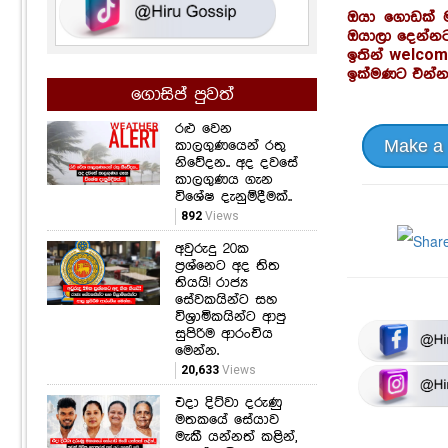
ඔයා ගොඩක් ම
ඔයාලා දෙන්නට
ඉතින් welco
ඉක්මණට එන්න.
ගොසිප් පුවත්
රළු වෙන
Make a
කාලගුණයෙන් රතු
නිවේදන.. අද දවසේ
කාලගුණය ගැන
විශේෂ දැනුම්දීමක්..
892
Views
අවුරුදු 20ක
ප්‍රශ්නෙට අද තිත
තියයි! රාජ්‍ය
සේවකයින්ට සහ
විශ්‍රාමිකයින්ට ආපු
සුපිරිම ආරංචිය
මෙන්න.
20,633
Views
එදා දිට්වා දරුණු
මතකයේ සේයාව
මැකී යන්නත් කළින්,