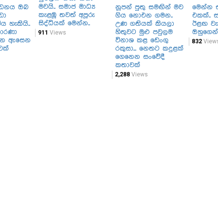
මවයි.. සමාජ මාධ්‍ය
පීඩනය ඔබ
නූපන් පුතු සමඟින් මව
මෙන්න සර
කැළඹූ තවත් අපූරු
ඩා
ගිය නොඑන ගමන..
එකක්.. 
සිද්ධියක් මෙන්න..
ය හැකියි..
උණ ගතියක් කියලා
ඊළඟ වැ
කාරණා
හිතුවට මුළු පවුලම
ඔහුගෙන්
911
Views
ගැන ඇසෙන
විනාශ කළ ඩෙංගු
832
View
වක්
රකුසා... නෙතට කදුළක්
ගෙනෙන සංවේදී
කතාවක්
2,288
Views