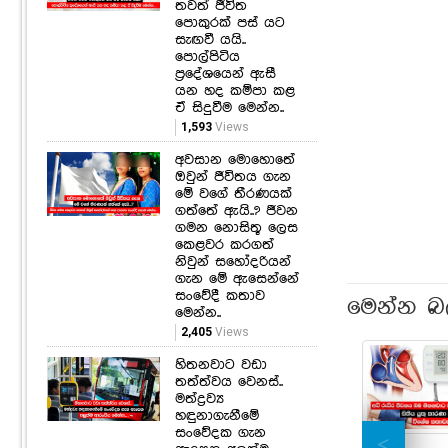
තවත් ජීවිත
පොකුරක් පස් යට
සැඟවී යයි..
පොල්පිටිය
ප්‍රදේශයෙන් ඇසී
යන හද කම්පා කළ
ඒ සිදුවීම මෙන්න..
1,593
Views
අවසාන මොහොතේ
ඔවුන් ජීවිතය ගැන
මේ වගේ තීරණයක්
ගත්තේ ඇයි..? ජීවන
ගමන නොසිතූ ලෙස
කෙළවර කරගත්
නිවුන් සහෝදරියන්
ගැන මේ ඇසෙන්නේ
සංවේදී කතාව
මෙන්න බ
මෙන්න..
2,405
Views
හිතනවාට වඩා
තත්ත්වය වෙනස්..
මත්ද්‍රව්‍ය
හඳුනාගැනීමේ
සංවේදක ගැන