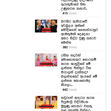
බටහිර ආසියාවේ
අර්බුදය අස්සේ
මෝදිගෙන් නෙතන්යාහුට
ඇමතුමක්! දෙදෙනා
අතර සිද්ධ වුණු කතාව
මෙන්න
382
Views
රසික හදවත්
මොහොතකට සොරකම්
කරන ශානුද්‍රිගේ මේ
ලස්සන පින්තූර ටික
ඔයාලත් දැක්කද?
බලන්නකෝ ඇයගේ මේ
ලස්සන කොහොමද
කියලා....
642
Views
කවුරුත් ආදරය කරන
පියුමාලි එදිරිසිංහ
මුහුණු පොතට එකතු
කළ අලුත්ම පින්තූර
එකතුව මෙන්න!
බලන්නකෝ ඇයගේ මේ
ලස්සන කොහොමද
කියලා....