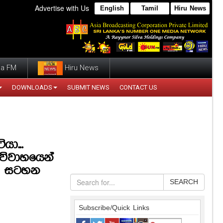
Advertise with Us
English
Tamil
Hiru News
a FM
Hiru News
DOWNLOADS
SUBMIT NEWS
CONTACT US
ා...
විවාහයෙන්
ෂ සටහන
SEARCH
Subscribe/Quick Links