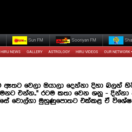
Sun FM
Sooriyan FM
Sha
HIRU NEWS
GALLERY
ASTROLOGY
HIRU VIDEOS
OUR NETWORK
 ඈතට වෙලා ඔයාලා දෙන්නා දිහා බලන් හිටිය
්මනට එන්න.." රටම කතා වෙන ශනූ - දින්නා 
්සේ වොල්ගා මුහුණුපොතට එක්කළ ඒ විශේ