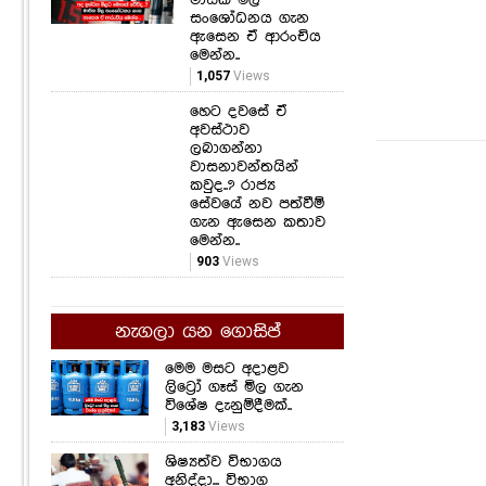
සංශෝධනය ගැන
ඇසෙන ඒ ආරංචිය
මෙන්න..
1,057
Views
හෙට දවසේ ඒ
අවස්ථාව
ලබාගන්නා
වාසනාවන්තයින්
කවුද..? රාජ්‍ය
සේවයේ නව පත්වීම්
ගැන ඇසෙන කතාව
මෙන්න..
903
Views
නැගලා යන ගොසිප්
මෙම මසට අදාළව
ලිට්‍රෝ ගෑස් මිල ගැන
විශේෂ දැනුම්දීමක්..
3,183
Views
ශිෂ්‍යත්ව විභාගය
අනිද්දා... විභාග