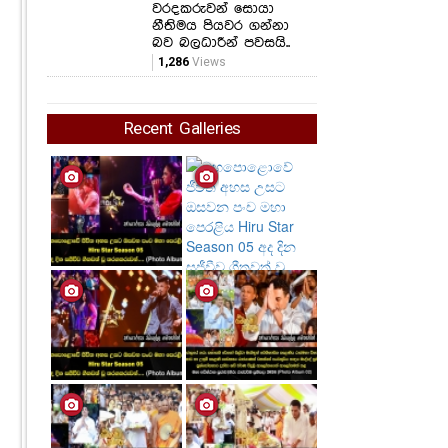
වරදකරුවන් සොයා
නීතිමය පියවර ගන්නා
බව බලධාරීන් පවසයි..
1,286
Views
Recent Galleries