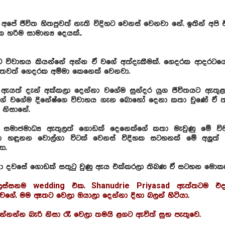
අපේ ජීවිත හිතපුවත් නැති විදිහට වෙනස් වෙනවා නේ. ඉතින් අපි
 හරිම සාමාන්‍ය දෙයක්..
ට විවාහය කියන්නේ අන්න ඒ වගේ අත්දැකීමක්. ගෙදරක ආදරටයෙ
 තවත් ගෙදරක අම්මා කෙනෙක් වෙනවා.
ියසාද්, ඇයත් දැන් අක්කලා දෙන්නා වගේම සුන්දර යුග ජීවිතයට ඇතු
ගේ වගේම දිනේෂ්ගෙ විවාහය ගැන බොහෝ දෙනා කතා වුණේ ඒ ත
 නිසානේ.
මාජමාධ්‍ය ඇතුලත් ගොඩක් දෙනෙක්ගේ කතා මැවුණු මේ වි
නා හඳුනන වොල්ගා විටක් වෙනස් විදිහක සටහනක් මේ අලුත් 
ා.
 දවසේ ගොඩක් සතුටු වුණු ඇය එක්කරලා තිබණ ඒ සටහන මොකක්
ලස්සනම wedding එක. Shanudrie Priyasad ඇත්තටම එ
 වගේ. මම ඈතට වෙලා ඔයාලා දෙන්නා දිහා බලන් හිටියා.
ෙන්නන්න බැරි නිසා රෑ වෙලා තමයි ළගට ඇවිත් සුභ පැතුවෙ.