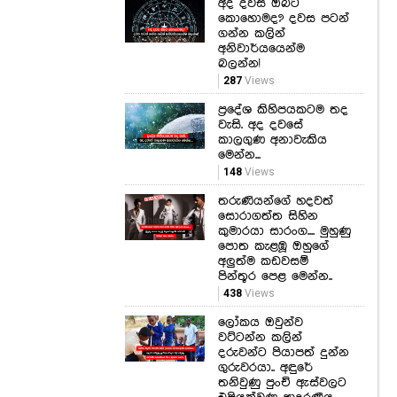
බලන්න!
287
Views
ප්‍රදේශ කිහිපයකටම තද
වැසි. අද දවසේ
කාලගුණ අනාවැකිය
මෙන්න...
148
Views
තරුණියන්ගේ හදවත්
සොරාගත්ත සිහින
කුමාරයා සාරංග.... මුහුණු
පොත කැළඹූ ඔහුගේ
අලුත්ම කඩවසම්
පින්තූර පෙළ මෙන්න..
438
Views
ලෝකය ඔවුන්ව
වට්ටන්න කලින්
දරුවන්ට පියාපත් දුන්න
ගුරුවරයා.. අඳුරේ
තනිවුණු පුංචි ඇස්වලට
එළියක්වුණු ආදරණීය
ගුරුතුමාගේ හිත
උණුකරන කතාව..
415
Views