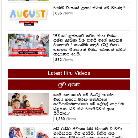
"ජීවිතේ ලස්සනම ගමන ඔයා එක්ක
යන්න ලැබුණ එක තමයි මගේ ලොකුම
වාසනාව..." සැනසීම සතුට රැඳි වසර
ගණනක මතකයත් එක්ක රොෂාන් තවත්
ආදරණීය වෙයි..
832
Views
Latest Hiru Videos
සුව අරණ
කෑම කනකොට මේ වැරදි කරන්න
එපා...! ආහාර ජීරණ පද්ධතියේ
කාර්යක්ෂමතාවයට මේ දේවල් සෘජුවම
බලපාන බව ඔබ නිකමටවත් දැන
සිටියාද..?
1,380
Views
අධි රුධිර පීඩනය ඔබ හිතනවාට වඩා
හානිදායක විය හැකියි.. සිතිය යුතු
කාරණා කිහිපයක් ගැන ඇසෙන විශේෂ
කතාවක් මෙන්න..
1,984
Views
මෙන්න මේ වයසෙදි සීනි කෑවොත්,
වයසට ගියාම මේ ලෙඩවලින් ආරක්ෂා
වෙන්න පුළුවන්.. නව අධ්‍යයනයක්
හෙළිවූ කරුණු මෙන්න..