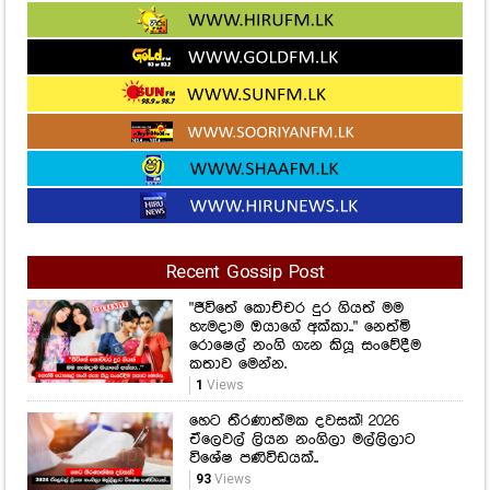
Recent Gossip Post
"ජීවිතේ කොච්චර දුර ගියත් මම
හැමදාම ඔයාගේ අක්කා.." නෙත්මි
රොෂෙල් නංගි ගැන කියූ සංවේදීම
කතාව මෙන්න.
1
Views
හෙට තීරණාත්මක දවසක්! 2026
ඒලෙවල් ලියන නංගිලා මල්ලිලාට
විශේෂ පණිවිඩයක්..
93
Views
වේගයෙන් ආපු බයික් එක ට්‍රැක්ටරයේ
වදී... පවුලේ එකම බලාපොරොත්තුව
නොසිතූ මොහොතක නිවී යයි...
ගිරිඋල්ලෙන් ඇසුණු අවාසනාවන්ත
ආරංචිය