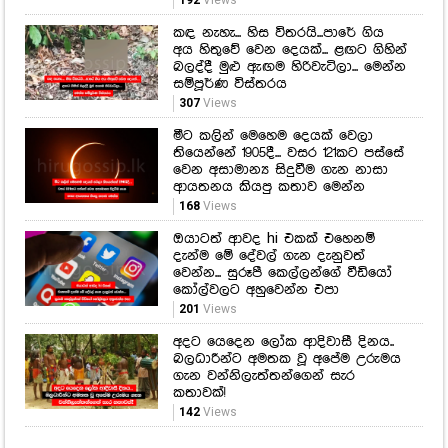
මීට කලින් මෙහෙම දෙයක් වෙලා
තියෙන්නේ 1905දී... වසර 121කට පස්සේ
වෙන අසාමාන්‍ය සිදුවීම ගැන නාසා
ආයතනය කියපු කතාව මෙන්න
168
Views
ඔයාටත් ආවද hi එකක් එහෙනම්
දැන්ම මේ දේවල් ගැන දැනුවත්
වෙන්න... සුරූපී කෙල්ලන්ගේ වීඩියෝ
කෝල්වලට අහුවෙන්න එපා
201
Views
අදට යෙදෙන ලෝක ආදිවාසී දිනය..
බලධාරීන්ට අමතක වූ අපේම උරුමය
ගැන වන්නිලැත්තන්ගෙන් සැර
කතාවක්!
142
Views