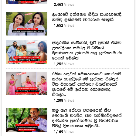
ආදරණීය සැමියායි, චූටි පුතායි එක්ක
උපන්දිනය සමරපු මාධවීගේ
මුහුණුපොත උණුසුම් කළ ලස්සනම රූ
පෙළක් මෙන්න!
1,252
Views
රසික හදවත් මොහොතකට සොරකම්
කරන ශානුද්‍රිගේ මේ ලස්සන පින්තූර
ටික ඔයාලත් දැක්කද? බලන්නකෝ
ඇයගේ මේ ලස්සන කොහොමද
කියලා....
1,208
Views
ඔහු කළ සේවය වචනයෙන් කිව
නොහැකි තරම්ය, ජන සන්නිවේදනයේ
දැවැන්ත පුරෝගාමියා වූ මහාචාර්ය
විමල් දිසානායක සමුගනී...
1,169
Views
Recent Galleries