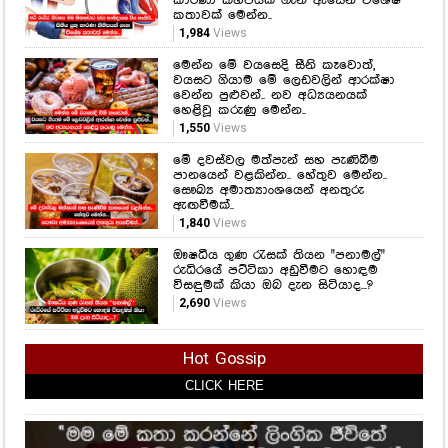
1,550
Views
මේ දවස්වල මත්පැන් සහ පැණිබීම
පානයෙන් වළකින්න.. හේතුව මෙන්න..
සෞඛ්‍ය අමාත්‍යාංශයෙන් අනතුරු
ඇඟවීමක්..
1,840
Views
ඖෂධීය ගුණ රැසක් තියන "පනාමල්"
රුධිරයේ පට්ටිකා අඩුවීමට හොඳම
විසඳුමක් කියා ඔබ දැන සිටියාද...?
2,690
Views
Hot Gossip
CLICK HERE