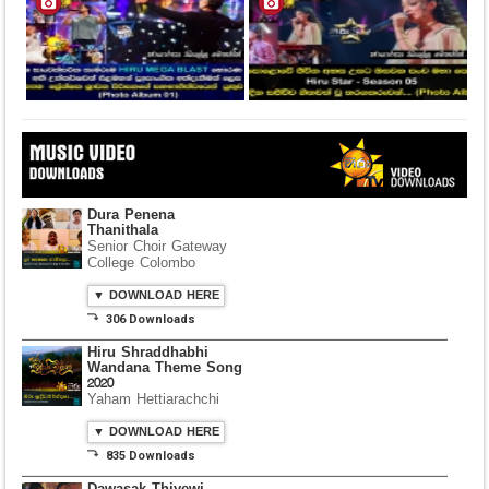
Dura Penena
Thanithala
Senior Choir Gateway
College Colombo
▼ DOWNLOAD HERE
⤵ 306 Downloads
Hiru Shraddhabhi
Wandana Theme Song
2020
Yaham Hettiarachchi
▼ DOWNLOAD HERE
⤵ 835 Downloads
Dawasak Thiyewi
Rana with AURA
▼ DOWNLOAD HERE
⤵ 586 Downloads
Lowama Ekalu Kala
Deshayak