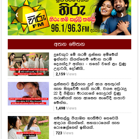
අතන මෙතන
දුවෙකුට මේ තරම් ලස්සන අම්මෙක්
ඉන්නවා කියන්නෙම මොන තරම්
දෙයක්ද..? අක්කා - නගෝ වගේ ළං වුණු
උදාරියි, දෝණියි...
2,159
Views
ලස්සනට මුල්තැන දුන් ඇය අනතුරක්
ගැන සිතුවේම නැති තරම්.. වයස අවුරුදු
22 දී පිළිකා මාරයාගේ ගොදුරක් වුණු
තරුණියක් ගැන ඇසෙන සංවේදී කතාව
මෙන්න...
1,498
Views
සමනල්ලු පියාඹන හැඟීමට නෙවෙයි
ආදරය කියන්නේ.. සහකාරයෙක් ගැන
රොෂෙල්ගෙන් ඉඟියක්..
723
Views
නිකිණි මාසයේ උපන් ඔබත් මේ වගේද..?
686
Views