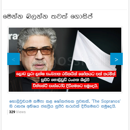
මෙන්න බලන්න තවත් ගොසිප්
හොලිවුඩයම කම්පා කළ ශෝකජනක පුවතක්.. 'The Sopranos'
කි
හි රඟපෑ අතිශය ජනප්‍රිය සුපිරි තරුවක් දිවිගමනට සමුදෙයි.
නැ
ජන
329
Views
3,1