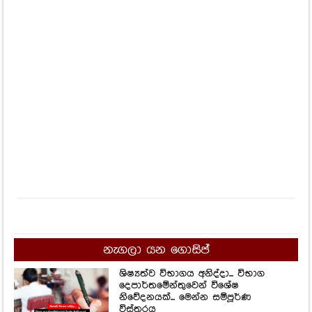
නැගලා යන ගොසිප්
ශිෂ්‍යත්ව විභාගය අනිද්දා... විභාග
දෙපාර්තමේන්තුවෙන් විශේෂ
නිවේදනයක්... මෙන්න සම්පූර්ණ
විස්තරය
2,463
Views
ලංකාවේ දක්ෂතම නිළිය කැනඩාවෙදි
ගත්තු ලස්සනම ඡායාරූප පෙළක්.
1,652
Views