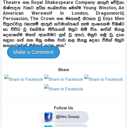
Theatre සහ Royal Shakespeare Company ඇතුළු වේදිකා
නිෂ්පාදන 70කට අධික සංඛ්‍යාවක මෙන්ම Young Winston, An
American Werewolf In London, Dragonworld,
Persuasion, The Crown සහ මෑතකදී තිරගත වූ Enys Men
චිත්‍රපටවල රඟපෑම් ඇතුළු කර්මාන්තයේ සෑම අංශයකම විශිෂ්ට
හා විවිධ වූ වෘත්තීය ජීවිතයක් ඔහුට හිමි විය. ජෝන් සියලු
දෙනාගේම මහත් ඇගයීමට ලක් වූ අතර, ඔහුව හමු වූ, දැන
හඳුනා ගත් සහ ඔහු සමඟ වැඩ කළ සියලු දෙනා විසින් ඔහුව
කනගාටුවෙන් සිහිපත් කරනු ඇත.''
Make a Comment
Share
Follow Us