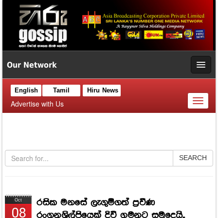
Our Network
English
Tamil
Hiru News
Toggl
Advertise with Us
naviga
SEARCH
රසික මනසේ ලැගුම්ගත් ප්‍රවීණ
Oct
08
රංගනශිල්පියෙක් දිවි ගමනට සමුදෙයි..