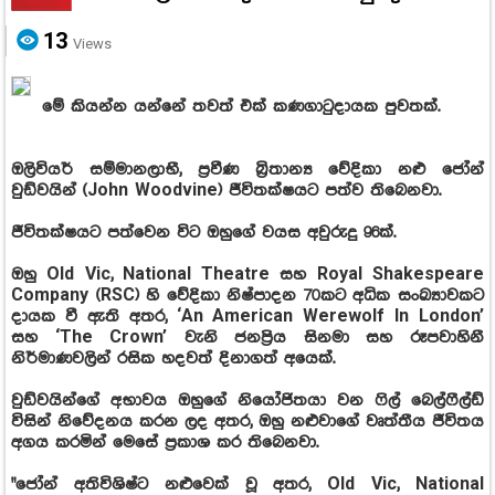
13
Views
මේ කියන්න යන්නේ තවත් එක් කණගාටුදායක පුවතක්.
ඔලිවියර් සම්මානලාභී, ප්‍රවීණ බ්‍රිතාන්‍ය වේදිකා නළු ජෝන්
වුඩ්වයින් (John Woodvine) ජීවිතක්ෂයට පත්ව තිබෙනවා.
ජීවිතක්ෂයට පත්වෙන විට ඔහුගේ වයස අවුරුදු 96ක්.
ඔහු Old Vic, National Theatre සහ Royal Shakespeare
Company (RSC) හි වේදිකා නිෂ්පාදන 70කට අධික සංඛ්‍යාවකට
දායක වී ඇති අතර, ‘An American Werewolf In London’
සහ ‘The Crown’ වැනි ජනප්‍රිය සිනමා සහ රූපවාහිනී
නිර්මාණවලින් රසික හදවත් දිනාගත් අයෙක්.
වුඩ්වයින්ගේ අභාවය ඔහුගේ නියෝජිතයා වන ෆිල් බෙල්ෆීල්ඩ්
විසින් නිවේදනය කරන ලද අතර, ඔහු නළුවාගේ වෘත්තීය ජීවිතය
අගය කරමින් මෙසේ ප්‍රකාශ කර තිබෙනවා.
"ජෝන් අතිවිශිෂ්ට නළුවෙක් වූ අතර, Old Vic, National