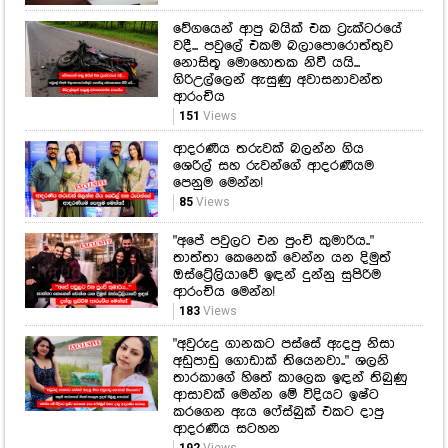
151
Views
ආදරණීය තරුවක් බලන්න ගිය
ශෙරිල් සහ රුවන්ගේ ආදරණීයම
පෙනුම මෙන්න!
85
Views
"අපේ පවුලට එන පුංචි කුමාරිය.."
තාත්තා කෙනෙක් වෙන්න යන දිමුත්
ඔස්ට්‍රේලියාවේ ඉඳන් දුන්නු සුපිරිම
ආරංචිය මෙන්න!
183
Views
"අවුරුදු ගානකට පස්සේ ඇදපු නිසා
අඩුපාඩු ගොඩාක් තියෙනවා.." ශලනි
තාරකාගේ හිතේ කාලෙක ඉඳන් තිබුණු
ආසාවක් මෙන්න මේ විදියට ඉෂ්ට
කරගෙන ඇය ෆේස්බුක් එකට දාපු
ආදරණීය සටහන
192
Views
කඳ නැහැ... හිස විතරයි...පාරේ ගිය
අය හිතුවේ වෙන දෙයක්... ළඟට ගිහින්
බලද්දී මුළු ඇඟම හිරිවැටිලා... මෙන්න
සම්පූර්ණ විස්තරය
307
Views