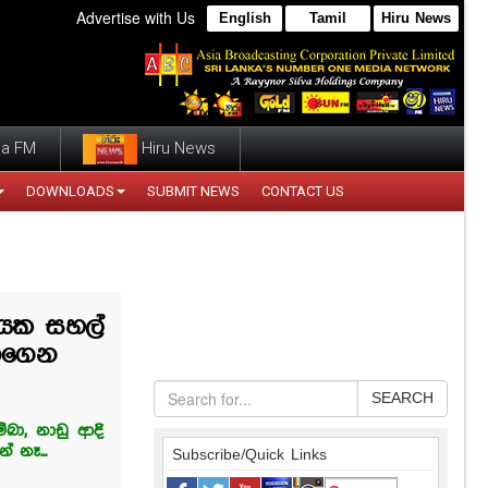
Advertise with Us
English
Tamil
Hiru News
a FM
Hiru News
DOWNLOADS
SUBMIT NEWS
CONTACT US
යක සහල්
ැනගෙන
SEARCH
්බා, නාඩු ආදි
ේ නෑ...
Subscribe/Quick Links