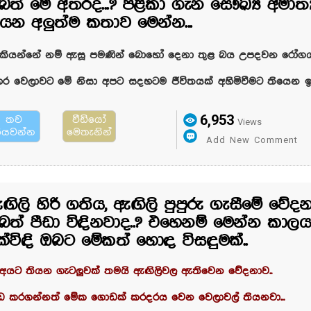
බත් මේ අතරද...? පිළිකා ගැන සෞඛ්‍ය අමාත්
ියන අලුත්ම කතාව මෙන්න...
ව කියන්නේ නම් ඇසූ පමණින් බොහෝ දෙනා තුළ බය උපදවන රෝගයක
 වෙලාවට මේ නිසා අපට සදහටම ජීවිතයක් අහිමිවීමට තියෙන
6,953
තව
වීඩියෝ
Views
ියවන්න
මෙතැනින්
Add New Comment
ඟිලි හිරි ගතිය, ඇඟිලි පුපුරු ගැසීමේ වේදන
බත් පීඩා විඳිනවාද..? එහෙනම් මෙන්න කාලය
ුක්විඳි ඔබට මේකත් හොඳ විසඳුමක්..
අයට තියන ගැටලුවක් තමයි ඇඟිලිවල ඇතිවෙන වේදනාව..
ැඩ කරගන්නත් මේක ගොඩක් කරදරය වෙන වෙලාවල් තියනවා...