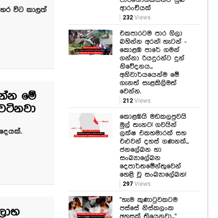
පාරිභෝගිකයින්ට සුබ
ආරංචියක්
හර විට කාලත්
232
Views
එකපාරටම පාර ගිලා
බහින්න අරන්! හැටන් -
කොළඹ පාරේ ගමන්
ගන්නා රියදුරන්ට දුන්
නිවේදනය...
අනිවාර්යයෙන්ම මේ
ගැනත් සැළකිලිමත්
වෙන්න.
න්න මේ
212
Views
වටිනවා
කොළඹයි මඩකලපුවයි
මුල් තැනට! ගවයින්
දෙයක්.
ලක්ෂ එකහමාරක් සහ
එළුවන් දහස් ගණනක්...
ජනලේඛන හා
සංඛ්‍යාලේඛන
දෙපාර්තමේන්තුවෙන්
හෙළි වූ සංඛ්‍යාලේඛන!
297
Views
"හැම කුණාටුවකටම
පස්සේ නිස්කලංක
ිලාභ
අහසක් තියෙනවා..."