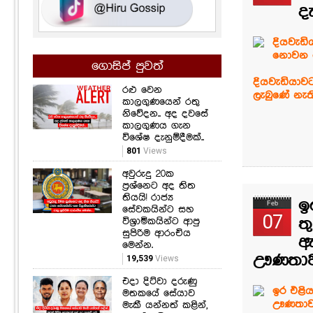
ද
දියවැඩ
නොවන ර
ගොසිප් පුවත්
දියවැඩියාව
රළු වෙන
ලැබුණේ නැත
කාලගුණයෙන් රතු
නිවේදන.. අද දවසේ
කාලගුණය ගැන
විශේෂ දැනුම්දීමක්..
801
Views
අවුරුදු 20ක
ප්‍රශ්නෙට අද තිත
තියයි! රාජ්‍ය
ඉ
Feb
සේවකයින්ට සහ
07
විශ්‍රාමිකයින්ට ආපු
ත
සුපිරිම ආරංචිය
ඇ
මෙන්න.
ඌණතාව‍
19,539
Views
එදා දිට්වා දරුණු
ඉර එළි
මතකයේ සේයාව
ඌණතාවය
මැකී යන්නත් කළින්,