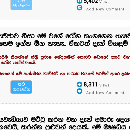
5,402
තව
Views
කියවන්න
Add New Comment
ැජ්ජාව නිසා මේ වගේ රෝග හංගගෙන තැවෙ
හෙම ඉන්න ඕන නැහැ.. ඒකටත් දැන් විසඳුම් 
කැසීම කියන්නේ ස්ත්‍රී පුරුෂ භේදයකින් තොරව බොහෝ අයට 
ී රෝගී තත්ත්වයක්..
වශයෙන් මේ තත්ත්වය වැඩිහිටි හා තරුණ වයසේ පිරිමින් අතර දකින්
8,311
තව
Views
කියවන්න
Add New Comment
ියවැඩියාව මට්ටු කරන එක දැන් අමාරු දෙය
ෙවෙයි, කරන්න පුළුවන් දෙයක්.. මේ ඖෂධය