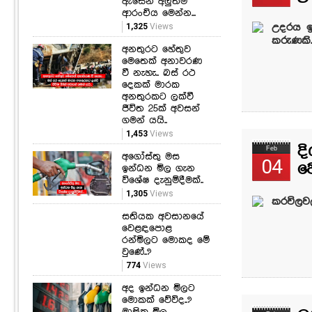
ඇසෙන අලුත්ම
ආරංචිය මෙන්න...
1,325
Views
උදරය ඉ
කරුණකි
අනතුරට හේතුව
මෙතෙක් අනාවරණ
වී නැහැ.. බස් රථ
දෙකක් මාරක
අනතුරකට ලක්වී
ජීවිත 25ක් අවසන්
ගමන් යයි..
1,453
Views
ද
Feb
අගෝස්තු මස
04
ව
ඉන්ධන මිල ගැන
විශේෂ දැනුම්දීමක්..
1,305
Views
කරවිලව
සතියක අවසානයේ
වෙළඳපොළ
රන්මිලට මොකද මේ
වුණේ..?
774
Views
අද ඉන්ධන මිලට
මොකක් වේවිද..?
මාසික මිල