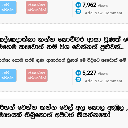
7,962
තව
ඡායාරූප
Views
ියවන්න
මෙතැනින්
Add New Comment
ඤ්ඤොක්කා කන්න කොච්චර ආසා වුණත් ම
ෙහෙම කෑවොත් නම් විශ වෙන්නත් පුළුවන්...
්කා කොයි තරම් ගුණ ආහාරයක් වුණත් මේ විදිහට කෑවොත් නම් අ
5,227
තව
ඡායාරූප
Views
ියවන්න
මෙතැනින්
Add New Comment
ිරිහන් වෙන්න කන්න වෙල් අල කොල ඇඹුල ,
මෘතයක් තිබුනොත් අපිටත් කියන්නකෝ