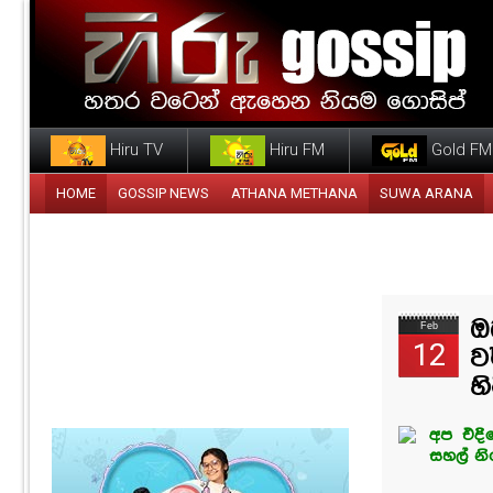
Hiru TV
Hiru FM
Gold FM
HOME
GOSSIP NEWS
ATHANA METHANA
SUWA ARANA
ඔ
Feb
12
ව
හි
අප එදින
සහල් නි