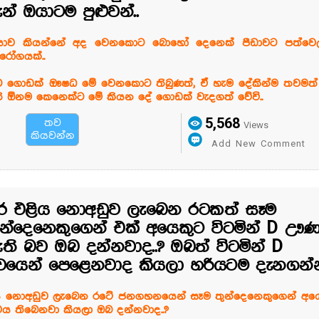
ැන් ඔයාටම පුළුවන්..
ියාව කියන්නේ අද වෙනකොට බොහෝ දෙනෙක් පීඩාවට පත්ව
ෝගයක්..
ට ගොඩක් ඖෂධ මේ වෙනකොට තිබුණත්, ඒ හැම දේකින්ම තවමත් න
ි ඕනම කෙනෙක්ට මේ කියන දේ ගොඩක් වැදගත් වේවි..
5,568
තව
Views
කියවන්න
Add New Comment
ර එළිය නොඅඩුව ලැබෙන රටකත් සෑම
ුන්දෙනෙකුගෙන් එක් අයෙකුට විටමින් D ඌ
ති බව ඔබ දන්නවාද..? ඔබත් විටමින් D
යෙන් පෙළෙනවාද කියලා හරියටම දැනගන්න
ය නොඅඩුව ලැබෙන රටේ ජනගහනයෙන් සෑම තුන්දෙනෙකුගෙන් අයෙක
 තිබෙනවා කියලා ඔබ දන්නවාද..?