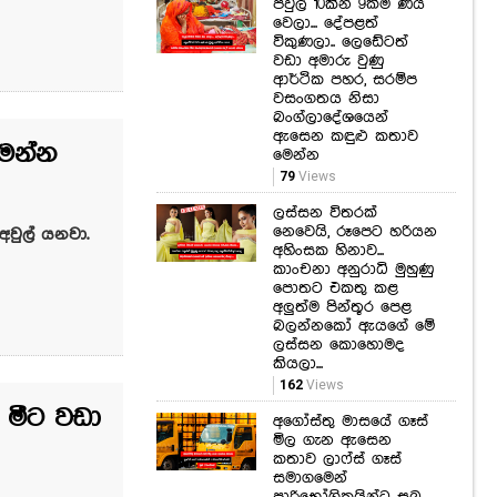
පවුල් 10කින් 9ක්ම ණය
වෙලා... දේපළත්
විකුණලා.. ලෙඩේටත්
වඩා අමාරු වුණු
ආර්ථික පහර, සරම්ප
වසංගතය නිසා
බංග්ලාදේශයෙන්
ඇසෙන කඳුළු කතාව
ෙන්න
මෙන්න
79
Views
ලස්සන විතරක්
නෙවෙයි, රූපෙට හරියන
වුල් යනවා.
අහිංසක හිනාව...
කාංචනා අනුරාධි මුහුණු
පොතට එකතු කළ
අලුත්ම පින්තූර පෙළ
බලන්නකෝ ඇයගේ මේ
ලස්සන කොහොමද
කියලා...
162
Views
 මීට වඩා
අගෝස්තු මාසයේ ගෑස්
මිල ගැන ඇසෙන
කතාව ලාෆ්ස් ගෑස්
සමාගමෙන්