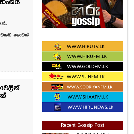
‍යාංශය
්..
 ඉඩකඩ ගොඩක්
ාවලින්
ක්
Recent Gossip Post