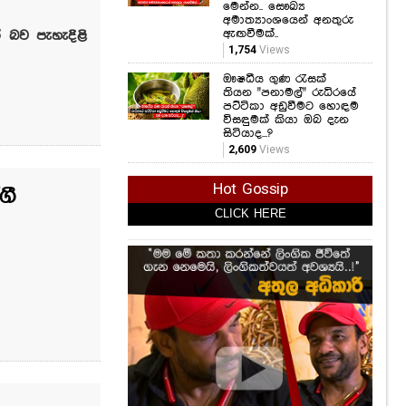
මෙන්න.. සෞඛ්‍ය
අමාත්‍යාංශයෙන් අනතුරු
ඇඟවීමක්..
 බව පැහැදිළි
1,754
Views
ඖෂධීය ගුණ රැසක්
තියන "පනාමල්" රුධිරයේ
පට්ටිකා අඩුවීමට හොඳම
විසඳුමක් කියා ඔබ දැන
සිටියාද...?
2,609
Views
Hot Gossip
ගී
CLICK HERE
CLICK HERE