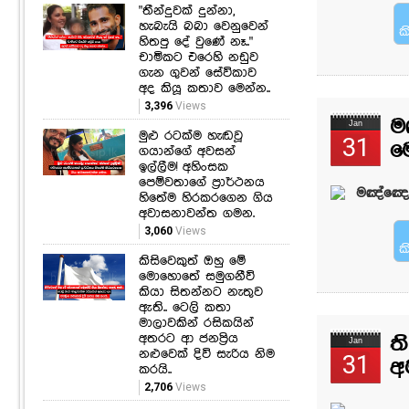
"තීන්දුවක් දුන්නා,
හැබැයි බබා වෙනුවෙන්
ක
හිතපු දේ වුණේ නෑ.."
චාමිකට එරෙහි නඩුව
ගැන ගුවන් සේවිකාව
අද කියූ කතාව මෙන්න..
3,396
Views
ම
Jan
මුළු රටක්ම හැඬවූ
31
ම
ගයාන්ගේ අවසන්
ඉල්ලීම! අහිංසක
පෙම්වතාගේ ප්‍රාර්ථනය
මඤ්ඤොක
හිතේම හිරකරගෙන ගිය
අවාසනාවන්ත ගමන.
3,060
Views
ක
කිසිවෙකුත් ඔහු මේ
මොහොතේ සමුගනීවි
කියා සිතන්නට නැතුව
ඇති.. ටෙලි කතා
මාලාවකින් රසිකයින්
අතරට ආ ජනප්‍රිය
ත
Jan
නළුවෙක් දිවි සැරිය නිම
31
අ
කරයි..
2,706
Views