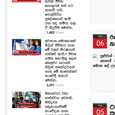
තවත් ජීවිත
පොකුරක් පස් යට
සැඟවී යයි..
පොල්පිටිය
ප්‍රදේශයෙන් ඇසී
යන හද කම්පා කළ
ඒ සිදුවීම මෙන්න..
1,482
Views
ර
Feb
අවසාන මොහොතේ
06
න
ඔවුන් ජීවිතය ගැන
මේ වගේ තීරණයක්
ගත්තේ ඇයි..? ජීවන
පුළුවන
ගමන නොසිතූ ලෙස
ගැනත් 
කෙළවර කරගත්
මොන දේ උනත
නිවුන් සහෝදරියන්
ගැන මේ ඇසෙන්නේ
සංවේදී කතාව
මෙන්න..
2,251
Views
හිතනවාට වඩා
තත්ත්වය වෙනස්..
මත්ද්‍රව්‍ය
උ
Feb
හඳුනාගැනීමේ
05
සංවේදක ගැන
ප්