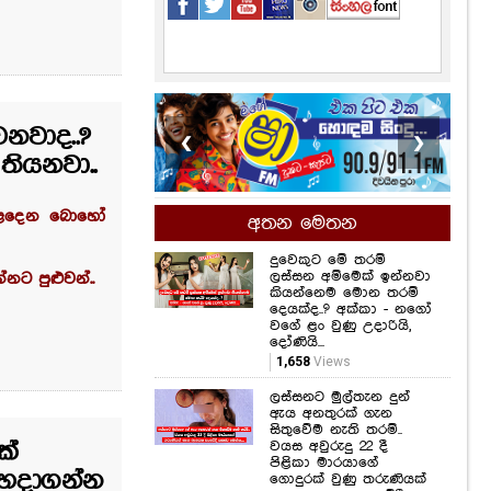
නවාද..?
❮
❯
තියනවා..
වැළදෙන බොහෝ
අතන මෙතන
දුවෙකුට මේ තරම්
ලස්සන අම්මෙක් ඉන්නවා
නට පුළුවන්..
කියන්නෙම මොන තරම්
දෙයක්ද..? අක්කා - නගෝ
වගේ ළං වුණු උදාරියි,
දෝණියි...
1,658
Views
ලස්සනට මුල්තැන දුන්
ඇය අනතුරක් ගැන
සිතුවේම නැති තරම්..
වයස අවුරුදු 22 දී
ක්
පිළිකා මාරයාගේ
 හදාගන්න
ගොදුරක් වුණු තරුණියක්