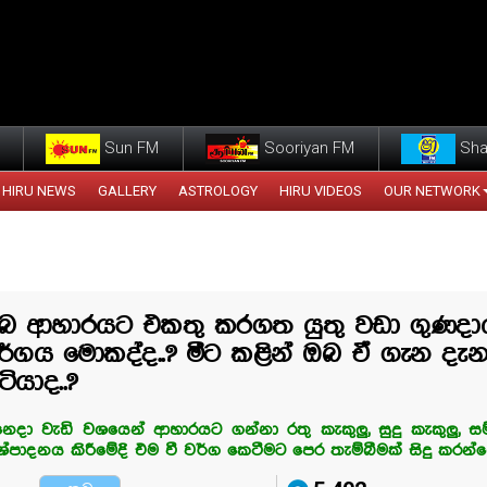
Sun FM
Sooriyan FM
Sha
HIRU NEWS
GALLERY
ASTROLOGY
HIRU VIDEOS
OUR NETWORK
බ ආහාරයට එකතු කරගත යුතු වඩා ගුණදා
ර්ගය මොකද්ද..? මීට කළින් ඔබ ඒ ගැන ද
ටියාද..?
ෙදා වැඩි වශයෙන් ආහාරයට ගන්නා රතු කැකුලු, සුදු කැකුලු, සම
ශ්පාදනය කිරීමේදි එම වී වර්ග කෙටීමට පෙර තැම්බීමක් සිදු කරන්න