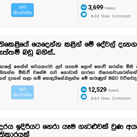
3,699
තව
Views
කියවන්න
Add New Comment
තිකෙළියේ යෙදෙන්න කළින් මේ දේවල් දැනගන
ැත්තම් බඩු බනිස්..
් කාලේ සෙක්ස් හරියකාරව ලප් තැනම ලොප් නොවී කරන්න ඕනි
හිතන්න ඕනි.ඒ වගේම තව ගොඩාක් කාරනා තියෙනවා.කරන්න
් දැනන් කළා නම් හොඳයිනේ.බලන්න මේ කරුණුත් ඔබට වටිනවද 
12,529
තව
Views
කියවන්න
Add New Comment
දරය ඉදිරියට නෙරා යෑම ගැටළුවක් වුණ අ
‍රතිකාරයක්