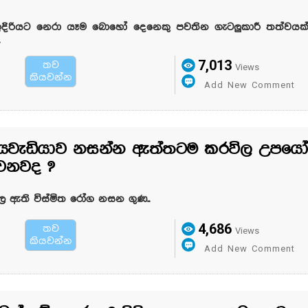
දිරියට නෙරා යෑම බොහෝ දෙනෙකු පවතින ගැටලුකාරී තත්වයක්
.
7,013
තව
Views
කියවන්න
Add New Comment
ියවැඩියාව නසන්න ඇත්තටම කරවිල උපයෝ
ෙනවද ?
ල ඇති විස්මිත රෝග නසන ගුණ..
4,686
තව
Views
කියවන්න
Add New Comment