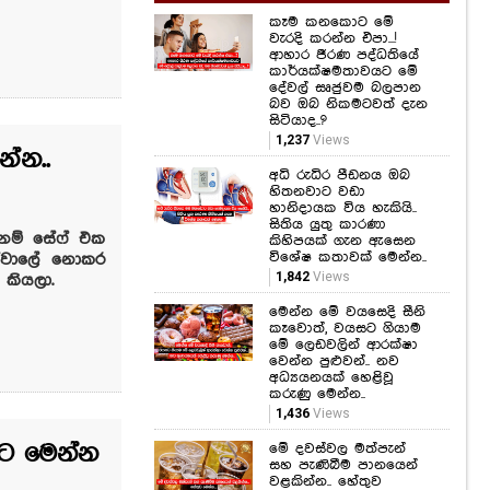
කෑම කනකොට මේ
වැරදි කරන්න එපා...!
ආහාර ජීරණ පද්ධතියේ
කාර්යක්ෂමතාවයට මේ
දේවල් සෘජුවම බලපාන
බව ඔබ නිකමටවත් දැන
සිටියාද..?
1,237
Views
්න..
අධි රුධිර පීඩනය ඔබ
හිතනවාට වඩා
හානිදායක විය හැකියි..
සිතිය යුතු කාරණා
 නම් සේෆ් එක
කිහිපයක් ගැන ඇසෙන
විශේෂ කතාවක් මෙන්න..
න්වාලේ නොකර
1,842
Views
කියලා.
මෙන්න මේ වයසෙදි සීනි
කෑවොත්, වයසට ගියාම
මේ ලෙඩවලින් ආරක්ෂා
වෙන්න පුළුවන්.. නව
අධ්‍යයනයක් හෙළිවූ
කරුණු මෙන්න..
1,436
Views
යට මෙන්න
මේ දවස්වල මත්පැන්
සහ පැණිබීම පානයෙන්
වළකින්න.. හේතුව