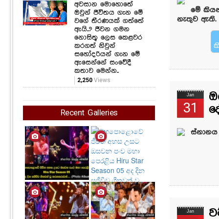
අවසාන මොහොතේ
මේ කිය
ඔවුන් ජීවිතය ගැන මේ
නැතුව ඇති.
වගේ තීරණයක් ගත්තේ
ඇයි..? ජීවන ගමන
නොසිතූ ලෙස කෙළවර
කරගත් නිවුන්
ක
සහෝදරියන් ගැන මේ
ඇසෙන්නේ සංවේදී
කතාව මෙන්න..
2,250
Views
ඔ
Jan
31
ද
Recent Galleries
ස්නානය
ව
Jan