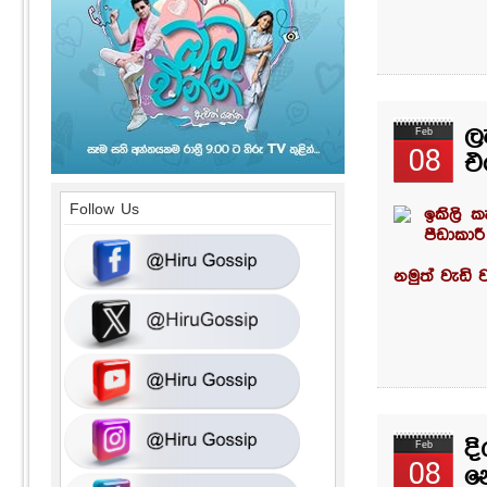
ල
Feb
08
එ
Follow Us
ඉකිලි 
පීඩාකාර
නමුත් වැඩි 
ද
Feb
08
න