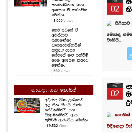
ඔ
Feb
සංශෝධනය ගැන
02
ක
ඇසෙන ඒ ආරංචිය
මෙන්න..
1,000
Views
පිළිකා
හෙට දවසේ ඒ
මොකද සමහර
අවස්ථාව
ලබාගන්නා
වැඩියි...
වාසනාවන්තයින්
කවුද..? රාජ්‍ය
සේවයේ නව පත්වීම්
ක
ගැන ඇසෙන කතාව
මෙන්න..
839
Views
ඇ
Feb
නැගලා යන ගොසිප්
02
ඔ
අවුරුදු 20ක ප්‍රශ්නෙට
ද
අද තිත තියයි! රාජ්‍ය
සේවකයින්ට සහ
විශ්‍රාමිකයින්ට ආපු
ගොඩක් 
සුපිරිම ආරංචිය මෙන්න.
19,532
Views
එදිනෙදා ව