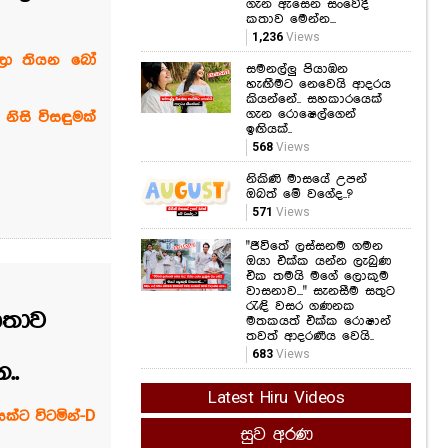
ගැන ඇසෙන සංවේදී
කතාව මෙන්න...
1,236
Views
ෙලා තියන බෝ
සමනල්ලු පියාඹන
හැඟීමට නෙවෙයි ආදරය
කියන්නේ.. සහකාරයෙක්
ගැන රොෂෙල්ගෙන්
ිසි විසඳුමක්
ඉඟියක්..
568
Views
නිකිණි මාසයේ උපන්
ඔබත් මේ වගේද..?
571
Views
"ජීවිතේ ලස්සනම ගමන
ඔයා එක්ක යන්න ලැබුණ
එක තමයි මගේ ලොකුම
වාසනාව..." සැනසීම සතුට
රැඳි වසර ගණනක
ණතාව
මතකයත් එක්ක රොෂාන්
තවත් ආදරණීය වෙයි..
683
Views
..
Latest Hiru Videos
්ට විටමින්-D
සුව අරණ