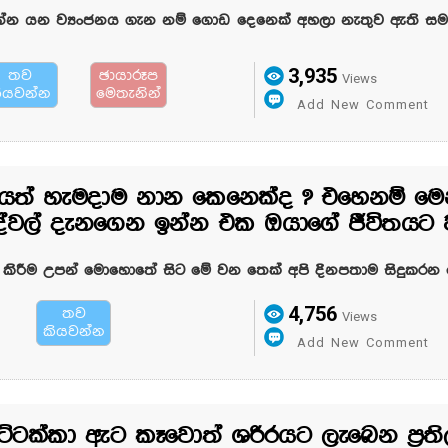
න්න යන ව්‍යංජනය ගැන නම් ගොඩ දෙනෙක් අහලා නැතුව ඇති සම
3,935
තව
ඡායාරූප
Views
ියවන්න
මෙතැනින්
Add New Comment
යත් හැමදාම නාන කෙනෙක්ද ? එහෙනම් මෙ
ේවල් දැනගෙන ඉන්න එක ඔයාගේ ජීවිතයට 
 කිරීම උපන් මොහොතේ සිට මේ වන තෙක් අපි දිනපතාම සිදුකරන 
4,756
තව
Views
කියවන්න
Add New Comment
ට්ටක්කා ඇට කෑවොත් ශරිරයට ලැබෙන ප්‍රත