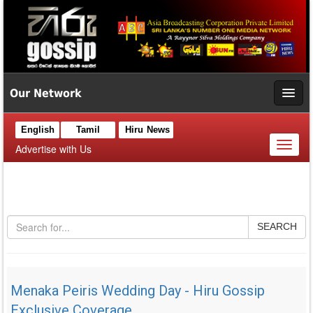
Our Network
English
Tamil
Hiru News
Toggl
Advertise with Us
naviga
SEARCH
Menaka Peiris Wedding Day - Hiru Gossip
Exclusive Coverage