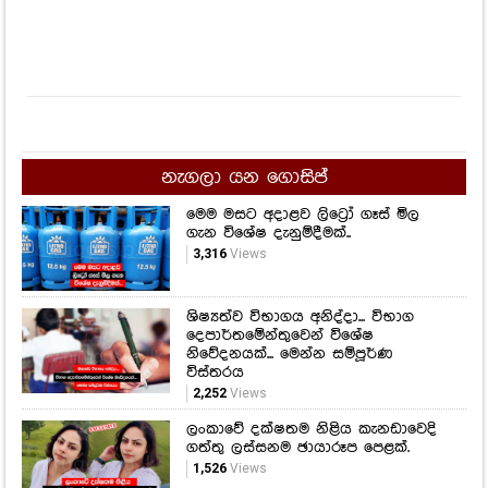
නැගලා යන ගොසිප්
මෙම මසට අදාළව ලිට්‍රෝ ගෑස් මිල
ගැන විශේෂ දැනුම්දීමක්..
3,316
Views
ශිෂ්‍යත්ව විභාගය අනිද්දා... විභාග
දෙපාර්තමේන්තුවෙන් විශේෂ
නිවේදනයක්... මෙන්න සම්පූර්ණ
විස්තරය
2,252
Views
ලංකාවේ දක්ෂතම නිළිය කැනඩාවෙදි
ගත්තු ලස්සනම ඡායාරූප පෙළක්.
1,526
Views