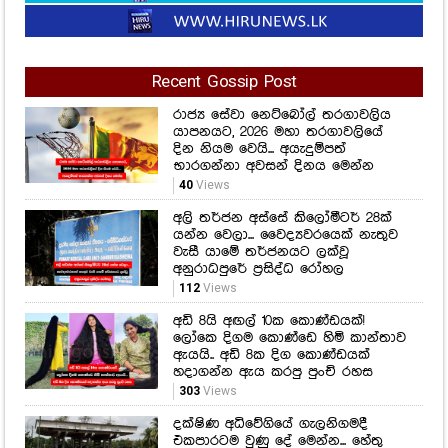
Recent Gossip Post
රාජ්‍ය සේවා නෙට්බෝල් තරගාවලිය
යාපනයට, 2026 මහා තරගාවලියේ
දින නියම වෙයි... අයැදුම්පත්
භාරගන්නා අවසන් දිනය මෙන්න
40
Views
අලි තර්ජන අස්සේ කිලෝමීටර් 28ක්
යන්න වෙලා... වෛද්‍යවරයෙක් නැතුව
වැසී යාමේ තර්ජනයට ලක්වූ
අනුරාධපුරේ ප්‍රසිද්ධ රෝහල
112
Views
අඩි 8යි අඟල් 10ක කොණ්ඩයක්!
ලෝකෙ දිගම කොණ්ඩෙ හිමි කාන්තාව
ඇයයි.. අඩි 8ක දිග කොණ්ඩයක්
හදාගන්න ඇය කරපු පුංචි රහස
303
Views
දක්ෂිණ අධිවේගියේ ගැලනිගමදී
එකපාරටම වුණු දේ මෙන්න... හේතු