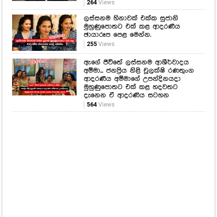
264
Views
ලස්සනම හිනාවක් එක්ක සුජානි
මුහුණුපොතට එක් කළ ආදරණීය
ඡායාරූප පෙළ මෙන්න.
255
Views
ඇගේ ජීවිතේ ලස්සනම ආශීර්වාදය
අම්මා... ජනප්‍රිය නිළි චූලක්ෂි රණතුංග
ආදරණීය අම්මාගේ උපන්දිනයදා
මුහුණුපොතට එක් කළ හදවතට
දැනෙන ඒ ආදරණිය සටහන
564
Views