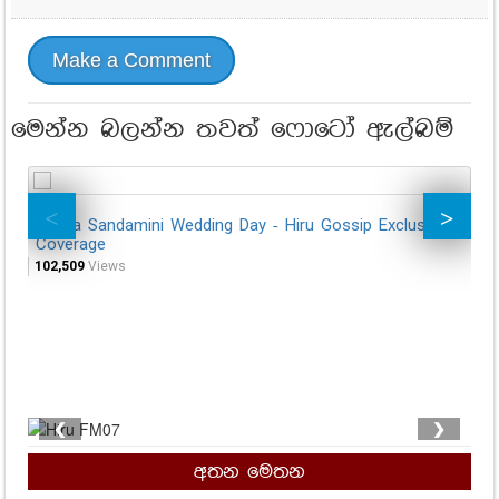
Make a Comment
මෙන්න බලන්න තවත් ෆොටෝ ඇල්බම්
Ishara Sandamini Wedding Day - Hiru Gossip Exclusive
Da
Coverage
Go
102,509
Views
14
❮
❯
අතන මෙතන