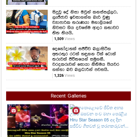
සිදුවූ දේ නිසා ඔවුන් කනස්සල්ලට..
ලැජ්ජාව ඉවසාගන්න බැරි වුණු
ව්‍යාපාරික තරුණයා මනාලියගේ
නිවසට ගිය දවසේම ආදර කතාවට
තිත තියයි..
1,509
Views
දෙනෝදාහක් සජීවීව බලාසිටින
අතරතුර රටක් හඳුනන ටික් ටොක්
තරුවක් ජීවිතයෙන් සමුගනී..
වරදකරුවන් සොයා නීතිමය පියවර
ගන්නා බව බලධාරීන් පවසයි..
1,326
Views
Recent Galleries