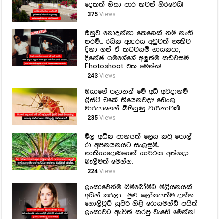
දෙකක් නිසා පාර තවත් හිරවෙයි!
375
Views
ඔහුව නොදන්නා කෙනෙක් නම් නැති
තරම්... රසික ආදරය අඩුවක් නැතිව
දිනා ගත් ඒ කඩවසම් ගායකයා,
දිනේෂ් ගමගේගේ අලුත්ම කඩවසම්
Photoshoot එක මෙන්න!
243
Views
ඔයාගේ පළාතත් මේ අධි-අවදානම්
ලිස්ට් එකේ තියෙනවද? ඩෙංගු
මාරයාගෙන් බිහිසුණු වාර්තාවක්!
235
Views
මිල අධික පානයක් ලෙස කටු පොල්
රා අපනයනයට සැලසුම්..
නාකියාදෙණියෙන් සාර්ථක අත්හදා
බැලීමක් මෙන්න.
224
Views
ලංකාවෙන්ම බිම්බෝම්බ මිලියනයක්
අයින් කරලා... මුළු ලෝකයක්ම දන්න
හොලිවුඩ් සුපිරි නිළි රොසමන්ඩ් පයික්
ලංකාවට ඇවිත් කරපු වැඩේ මෙන්න!