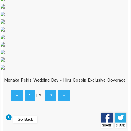
Menaka Peiris Wedding Day - Hiru Gossip Exclusive Coverage
«
1
|
2
|
3
»
Go Back