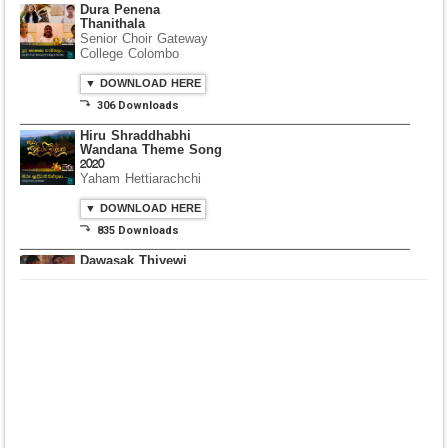
Dura Penena
Thanithala
Senior Choir Gateway
College Colombo
▼ DOWNLOAD HERE
⤵ 306 Downloads
Hiru Shraddhabhi
Wandana Theme Song
2020
Yaham Hettiarachchi
▼ DOWNLOAD HERE
⤵ 835 Downloads
Dawasak Thiyewi
Rana with AURA
▼ DOWNLOAD HERE
⤵ 586 Downloads
Lowama Ekalu Kala
Deshayak
Fredy Alex Silva
▼ DOWNLOAD HERE
⤵ 1,501 Downloads