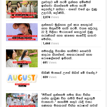
දුවෙකුට මේ තරම් ලස්සන අම්මෙක්
ඉන්නවා කියන්නෙම මොන තරම්
දෙයක්ද..? අක්කා - නගෝ වගේ ළං වුණු
උදාරියි, දෝණියි...
2,074
Views
ලස්සනට මුල්තැන දුන් ඇය අනතුරක්
ගැන සිතුවේම නැති තරම්.. වයස අවුරුදු
22 දී පිළිකා මාරයාගේ ගොදුරක් වුණු
තරුණියක් ගැන ඇසෙන සංවේදී කතාව
මෙන්න...
1,444
Views
සමනල්ලු පියාඹන හැඟීමට නෙවෙයි
ආදරය කියන්නේ.. සහකාරයෙක් ගැන
රොෂෙල්ගෙන් ඉඟියක්..
691
Views
නිකිණි මාසයේ උපන් ඔබත් මේ වගේද..?
659
Views
"ජීවිතේ ලස්සනම ගමන ඔයා එක්ක
යන්න ලැබුණ එක තමයි මගේ ලොකුම
වාසනාව..." සැනසීම සතුට රැඳි වසර
ගණනක මතකයත් එක්ක රොෂාන් තවත්