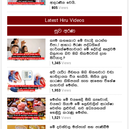
ආදරණීය වෙයි..
805
Views
Latest Hiru Videos
සුව අරණ
කෑම කනකොට මේ වැරදි කරන්න
එපා...! ආහාර ජීරණ පද්ධතියේ
කාර්යක්ෂමතාවයට මේ දේවල් සෘජුවම
බලපාන බව ඔබ නිකමටවත් දැන
සිටියාද..?
1,345
Views
අධි රුධිර පීඩනය ඔබ හිතනවාට වඩා
හානිදායක විය හැකියි.. සිතිය යුතු
කාරණා කිහිපයක් ගැන ඇසෙන විශේෂ
කතාවක් මෙන්න..
1,953
Views
මෙන්න මේ වයසෙදි සීනි කෑවොත්,
වයසට ගියාම මේ ලෙඩවලින් ආරක්ෂා
වෙන්න පුළුවන්.. නව අධ්‍යයනයක්
හෙළිවූ කරුණු මෙන්න..
1,521
Views
මේ දවස්වල මත්පැන් සහ පැණිබීම