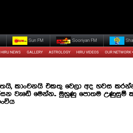
Sun FM
Sooriyan FM
Sha
HIRU NEWS
GALLERY
ASTROLOGY
HIRU VIDEOS
OUR NETWORK
ිතයි, කාංචනයි එකතු වෙලා අද හවස කරන
්සන වැඩේ මෙන්න.. මුහුණු පොතම උණුසුම් 
ංචිය