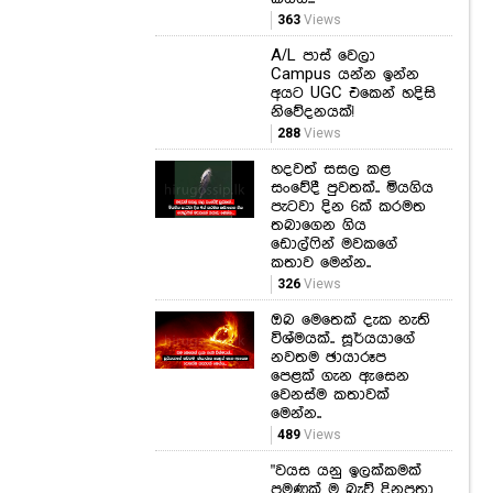
363
Views
A/L පාස් වෙලා
Campus යන්න ඉන්න
අයට UGC එකෙන් හදිසි
නිවේදනයක්!
288
Views
හදවත් සසල කළ
සංවේදී පුවතක්.. මියගිය
පැටවා දින 6ක් කරමත
තබාගෙන ගිය
ඩොල්ෆින් මවකගේ
කතාව මෙන්න..
326
Views
ඔබ මෙතෙක් දැක නැති
විශ්මයක්.. සූර්යයාගේ
නවතම ඡායාරූප
පෙළක් ගැන ඇසෙන
වෙනස්ම කතාවක්
මෙන්න..
489
Views
"වයස යනු ඉලක්කමක්
පමණක් ම බැව් දිනපතා