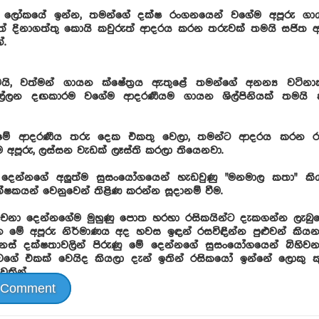
 ලෝකයේ ඉන්න, තමන්ගේ දක්ෂ රංගනයෙන් වගේම අපූරු ගාය
වත් දිනාගත්තු කොයි කවුරුත් ආදරය කරන තරුවක් තමයි සජිත 
ේ.
, වත්මන් ගායන ක්ෂේත්‍රය ඇතුළේ තමන්ගේ අනන්‍ය වටිනාක
ල්ලන දඟකාරම වගේම ආදරණීයම ගායන ශිල්පිනියක් තමයි කා
 මේ ආදරණීය තරු දෙක එකතු වෙලා, තමන්ට ආදරය කරන රසි
ම අපූරු, ලස්සන වැඩක් ලෑස්ති කරලා තියෙනවා.
දෙන්නගේ අලුත්ම සුසංයෝගයෙන් හැඩවුණු "මනමාල කතා" කි
ේක්ෂකයන් වෙනුවෙන් තිළිණ කරන්න සූදානම් වීම.
චනා දෙන්නගේම මුහුණු පොත හරහා රසිකයින්ට දැකගන්න ලැ
 මේ අපූරු නිර්මාණය අද හවස ඉඳන් රසවිඳින්න පුළුවන් කියන
ස් දක්ෂතාවලින් පිරුණු මේ දෙන්නගේ සුසංයෝගයෙන් බිහිව
ගේ එකක් වෙයිද කියලා දැන් ඉතින් රසිකයෝ ඉන්නේ ලොකු ක
කින්.
 Comment