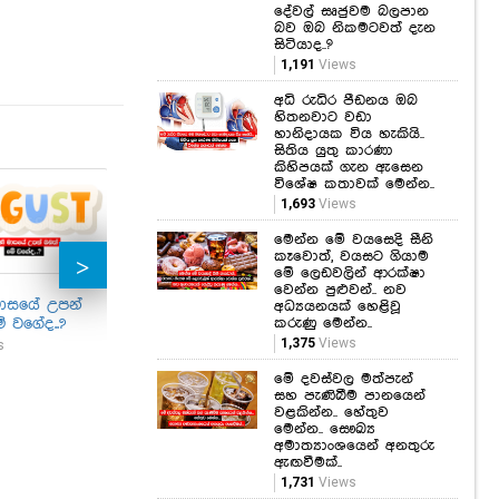
දේවල් සෘජුවම බලපාන
බව ඔබ නිකමටවත් දැන
සිටියාද..?
1,191
Views
අධි රුධිර පීඩනය ඔබ
හිතනවාට වඩා
හානිදායක විය හැකියි..
සිතිය යුතු කාරණා
කිහිපයක් ගැන ඇසෙන
විශේෂ කතාවක් මෙන්න..
1,693
Views
මහව
මෙන්න මේ වයසෙදි සීනි
පේර
කෑවොත්, වයසට ගියාම
මැද
මේ ලෙඩවලින් ආරක්ෂා
හදි
වෙන්න පුළුවන්.. නව
හැට
මාසයේ උපන්
කවුරුත් හිතන්නේ නැති
කඩුගන්නාවෙන්
අධ්‍යයනයක් හෙළිවූ
 වගේද..?
විදියේ වැඩක්, ඇස්
කොළඹ-නුවර පාර
කරුණු මෙන්න..
1,44
අදහගන්නත් බෑ... ශාක
තාවකාලිකව වහයි!
1,375
Views
s
පත්‍රයක් මත මැවුණු
විකල්ප මාර්ග ගැන
මේ දවස්වල මත්පැන්
ජැක්සන් ඇන්තනීගේ
අලුත්ම තත්ත්වය
සහ පැණිබීම පානයෙන්
සිතුවම.. බලන්නකෝ
මෙන්න.
වළකින්න.. හේතුව
ලස්සන...
943
Views
මෙන්න.. සෞඛ්‍ය
720
Views
අමාත්‍යාංශයෙන් අනතුරු
ඇඟවීමක්..
1,731
Views