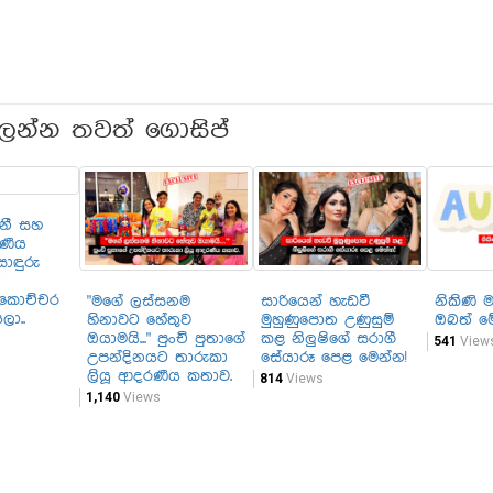
ලන්න තවත් ගොසිප්
නී සහ
රණීය
ොඳුරු
කොච්චර
"මගේ ලස්සනම
සාරියෙන් හැඩවී
නිකිණි 
ලා..
හිනාවට හේතුව
මුහුණුපොත උණුසුම්
ඔබත් මේ
ඔයාමයි..." පුංචි පුතාගේ
කළ නිලුෂිගේ සරාගී
541
View
උපන්දිනයට තාරුකා
සේයාරූ පෙළ මෙන්න!
ලියූ ආදරණීය කතාව.
814
Views
1,140
Views