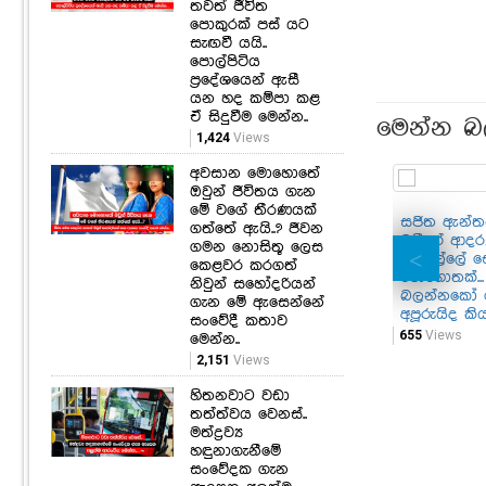
තවත් ජීවිත
පොකුරක් පස් යට
සැඟවී යයි..
පොල්පිටිය
ප්‍රදේශයෙන් ඇසී
යන හද කම්පා කළ
ඒ සිදුවීම මෙන්න..
මෙන්න බ
1,424
Views
අවසාන මොහොතේ
ඔවුන් ජීවිතය ගැන
මේ වගේ තීරණයක්
සජිත ඇන්ත
ගත්තේ ඇයි..? ජීවන
බුවීගේ ආද
ගමන නොසිතූ ලෙස
කැදැල්ලේ ස
කෙළවර කරගත්
මොහොතක්...
නිවුන් සහෝදරියන්
බලන්නකෝ 
ගැන මේ ඇසෙන්නේ
අපූරුයිද කිය
සංවේදී කතාව
655
Views
මෙන්න..
2,151
Views
හිතනවාට වඩා
තත්ත්වය වෙනස්..
මත්ද්‍රව්‍ය
හඳුනාගැනීමේ
සංවේදක ගැන