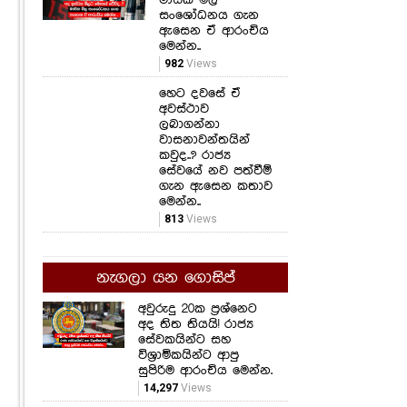
සංශෝධනය ගැන
ඇසෙන ඒ ආරංචිය
මෙන්න..
982
Views
හෙට දවසේ ඒ
අවස්ථාව
ලබාගන්නා
වාසනාවන්තයින්
කවුද..? රාජ්‍ය
සේවයේ නව පත්වීම්
ගැන ඇසෙන කතාව
මෙන්න..
813
Views
නැගලා යන ගොසිප්
අවුරුදු 20ක ප්‍රශ්නෙට
අද තිත තියයි! රාජ්‍ය
සේවකයින්ට සහ
විශ්‍රාමිකයින්ට ආපු
සුපිරිම ආරංචිය මෙන්න.
14,297
Views