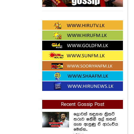
Recent Gossip Post
ලොවක් හඳුනන ක්‍රිකට්
තරුව ෂකීබ් අල් හසන්
ගැන ඇසුණු ඒ ආරංචිය
මෙන්න..