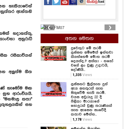
න හැකියාවෙන්
අනුත්තර ඇන්තනි
❮
❯
මක් හදාගත්තු,
අතන මෙතන
ංචනා අනුරාධි
දුවෙකුට මේ තරම්
ලස්සන අම්මෙක් ඉන්නවා
ක රසිකාවියන්
කියන්නෙම මොන තරම්
දෙයක්ද..? අක්කා - නගෝ
වගේ ළං වුණු උදාරියි,
දෝණියි...
යන අලුත්ම ගීත
1,335
Views
ලස්සනට මුල්තැන දුන්
බුණේ හැමෝම මඟ
ඇය අනතුරක් ගැන
සිතුවේම නැති තරම්..
 සුභ ආරංචියයි.
වයස අවුරුදු 22 දී
න "මනමාල කතා"
පිළිකා මාරයාගේ
ුතුහලයකින් සහ
ගොදුරක් වුණු තරුණියක්
ගැන ඇසෙන සංවේදී
කතාව මෙන්න...
1,178
Views
සමනල්ලු පියාඹන