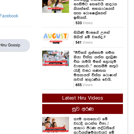
හැඟීමට නෙවෙයි ආදරය
කියන්නේ.. සහකාරයෙක්
ගැන රොෂෙල්ගෙන්
ඉඟියක්..
533
Views
නිකිණි මාසයේ උපන්
ඔබත් මේ වගේද..?
541
Views
"ජීවිතේ ලස්සනම ගමන
ඔයා එක්ක යන්න ලැබුණ
එක තමයි මගේ ලොකුම
වාසනාව..." සැනසීම සතුට
රැඳි වසර ගණනක
මතකයත් එක්ක රොෂාන්
තවත් ආදරණීය වෙයි..
655
Views
Latest Hiru Videos
සුව අරණ
කෑම කනකොට මේ
වැරදි කරන්න එපා...!
ආහාර ජීරණ පද්ධතියේ
කාර්යක්ෂමතාවයට මේ