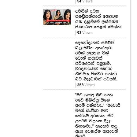
54
Views
දවසින් දවස
ජනප්‍රියත්වයේ ඉහළටම
යන දසුනිගේ ලස්සනම
ඡායාරූප පෙළක් මෙන්න!
93
Views
දෙනෝදාහක් සජීවීව
බලාසිටින අතරතුර
රටක් හඳුනන ටික්
ටොක් තරුවක්
ජීවිතයෙන් සමුගනී..
වරදකරුවන් සොයා
නීතිමය පියවර ගන්නා
බව බලධාරීන් පවසයි..
358
Views
"මට ගහපු මඩ ගැන
රටේ මිනිස්සු ඕනෙ
තරම් දන්නවා..." "හැබැයි
මගේ සැමියා මාව
තේරුම් අරගෙන මට
උපරිම නිදහස දීලා
තියනවා..." කලකට පසු
ඇය වෙනස්ම කතාවක්
කියයි...