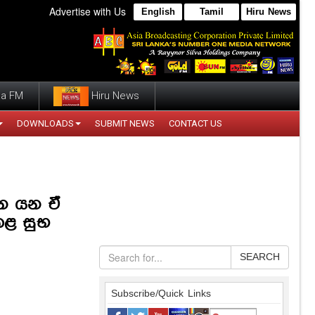
Advertise with Us
English
Tamil
Hiru News
a FM
Hiru News
DOWNLOADS
SUBMIT NEWS
CONTACT US
්න යන ඒ
කළ සුභ
SEARCH
Subscribe/Quick Links