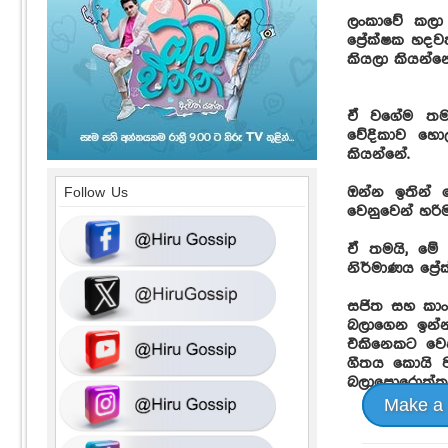
ලංකාවේ කලා
ප්‍රේක්ෂක හද
කියලා කියන්න
ඒ වගේම තමයි
වේදිකාව හො
කියන්නේ.
ඔන්න ඉතින්
Follow Us
වෙනුවෙන් හරි
ඒ තමයි, මේ 
නිර්මාණය ප්‍ර
සජිත සහ කාං
බලාගෙන ඉන්න
එකිනෙකට වෙන
ගීතය කොයි ව
බලාපොරොත්තුව
Make a