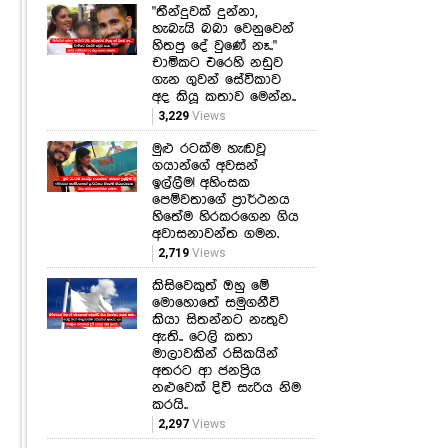
"තීන්දුවක් දුන්නා,
හැබැයි බබා වෙනුවෙන්
හිතපු දේ වුණේ නෑ.."
චාමිකට එරෙහි නඩුව
ගැන ගුවන් සේවිකාව
අද කියූ කතාව මෙන්න..
3,229
Views
මුළු රටක්ම හැඬවූ
ගයාන්ගේ අවසන්
ඉල්ලීම! අහිංසක
පෙම්වතාගේ ප්‍රාර්ථනය
හිතේම හිරකරගෙන ගිය
අවාසනාවන්ත ගමන.
2,719
Views
කිසිවෙකුත් ඔහු මේ
මොහොතේ සමුගනීවි
කියා සිතන්නට නැතුව
ඇති.. ටෙලි කතා
මාලාවකින් රසිකයින්
අතරට ආ ජනප්‍රිය
නළුවෙක් දිවි සැරිය නිම
කරයි..
2,297
Views