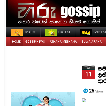
Hiru TV
Hiru FM
Gold FM
HOME
GOSSIP NEWS
ATHANA METHANA
SUWA ARANA
සජ
Jun
11
ලස
ආර
26
Views