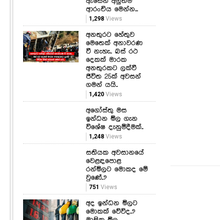
ඇසෙන අලුත්ම
ආරංචිය මෙන්න...
1,298
Views
අනතුරට හේතුව
මෙතෙක් අනාවරණ
වී නැහැ.. බස් රථ
දෙකක් මාරක
අනතුරකට ලක්වී
ජීවිත 25ක් අවසන්
ගමන් යයි..
1,420
Views
අගෝස්තු මස
ඉන්ධන මිල ගැන
විශේෂ දැනුම්දීමක්..
1,248
Views
සතියක අවසානයේ
වෙළඳපොළ
රන්මිලට මොකද මේ
වුණේ..?
751
Views
අද ඉන්ධන මිලට
මොකක් වේවිද..?
මාසික මිල