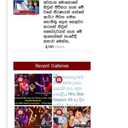
අවසාන මොහොතේ
ඔවුන් ජීවිතය ගැන මේ
වගේ තීරණයක් ගත්තේ
ඇයි..? ජීවන ගමන
නොසිතූ ලෙස කෙළවර
කරගත් නිවුන්
සහෝදරියන් ගැන මේ
ඇසෙන්නේ සංවේදී
කතාව මෙන්න..
2,151
Views
Recent Galleries