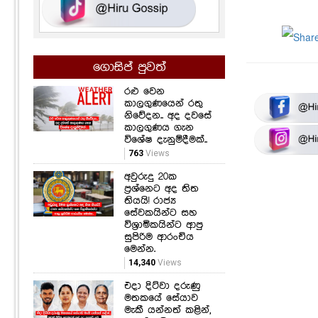
ගොසිප් පුවත්
රළු වෙන
කාලගුණයෙන් රතු
නිවේදන.. අද දවසේ
කාලගුණය ගැන
විශේෂ දැනුම්දීමක්..
763
Views
අවුරුදු 20ක
ප්‍රශ්නෙට අද තිත
තියයි! රාජ්‍ය
සේවකයින්ට සහ
විශ්‍රාමිකයින්ට ආපු
සුපිරිම ආරංචිය
මෙන්න.
14,340
Views
එදා දිට්වා දරුණු
මතකයේ සේයාව
මැකී යන්නත් කළින්,