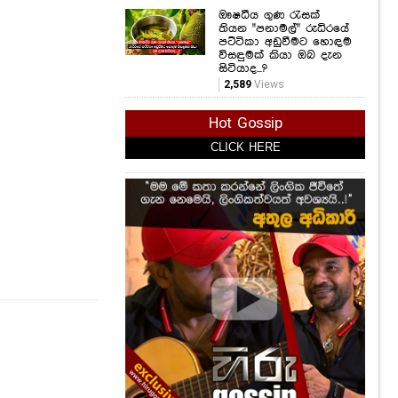
ඖෂධීය ගුණ රැසක්
තියන "පනාමල්" රුධිරයේ
පට්ටිකා අඩුවීමට හොඳම
විසඳුමක් කියා ඔබ දැන
සිටියාද...?
2,589
Views
Hot Gossip
CLICK HERE