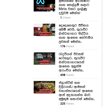
ළමයින්ගේ ආරක්ෂාව
ගැන සෙල්ලම් කළාට
Meta එකට ලැබුණු
දඩුවම මෙන්න!
1
Views
දෙදෙනෙකුට ජීවිතය
අහිමි වෙයි.. කුරුවිට
බන්ධනාගාර සිද්ධිය
ගැන ඇසෙන සෝචනීය
පුවතක් මෙන්න..
176
Views
රැදවියන් පිරිසක්
රෝහලට.. කුරුවිට
බන්ධනාගාරයෙන්
ඇසෙන අලුත්ම
ආරංචිය මෙන්න..
498
Views
ප්ලාස්ටික් කන
දිලීරයක්..! ඇමසන්
වනාන්තරයෙන් ඇසෙන
ඇස් අදහාගන්න බැරි
අමුතුම කතාවක් මෙන්න..
225
Views