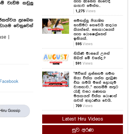
ගැන ඇසෙන සංවේදී
ේ වැඩිම කඩුලු
කතාව මෙන්න...
1,275
Views
මාජිකත්වය ලැබෙන
සමනල්ලු පියාඹන
හැඟීමට නෙවෙයි ආදරය
්ඩායම වෙනුවෙන්
කියන්නේ.. සහකාරයෙක්
ගැන රොෂෙල්ගෙන්
ඉඟියක්..
595
Views
නිකිණි මාසයේ උපන්
ඔබත් මේ වගේද..?
591
Views
"ජීවිතේ ලස්සනම ගමන
ඔයා එක්ක යන්න ලැබුණ
එක තමයි මගේ ලොකුම
වාසනාව..." සැනසීම සතුට
රැඳි වසර ගණනක
මතකයත් එක්ක රොෂාන්
තවත් ආදරණීය වෙයි..
709
Views
Latest Hiru Videos
සුව අරණ