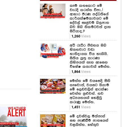
කෑම කනකොට මේ
වැරදි කරන්න එපා...!
ආහාර ජීරණ පද්ධතියේ
කාර්යක්ෂමතාවයට මේ
දේවල් සෘජුවම බලපාන
බව ඔබ නිකමටවත් දැන
සිටියාද..?
1,260
Views
අධි රුධිර පීඩනය ඔබ
හිතනවාට වඩා
හානිදායක විය හැකියි..
සිතිය යුතු කාරණා
කිහිපයක් ගැන ඇසෙන
විශේෂ කතාවක් මෙන්න..
1,864
Views
මෙන්න මේ වයසෙදි සීනි
කෑවොත්, වයසට ගියාම
මේ ලෙඩවලින් ආරක්ෂා
වෙන්න පුළුවන්.. නව
අධ්‍යයනයක් හෙළිවූ
කරුණු මෙන්න..
1,451
Views
මේ දවස්වල මත්පැන්
ඇස්
සහ පැණිබීම පානයෙන්
සුර
වළකින්න.. හේතුව