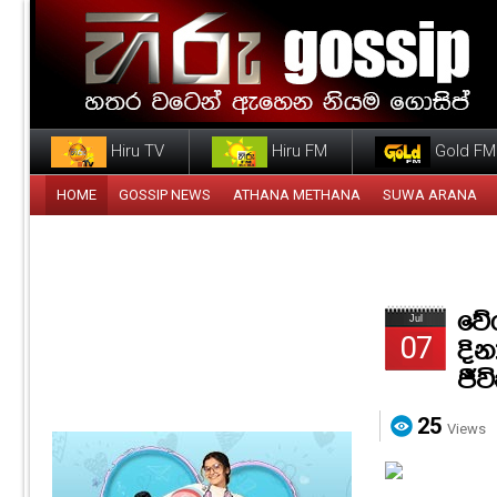
Hiru TV
Hiru FM
Gold FM
HOME
GOSSIP NEWS
ATHANA METHANA
SUWA ARANA
වේ
Jul
07
දින
ජීව
25
Views