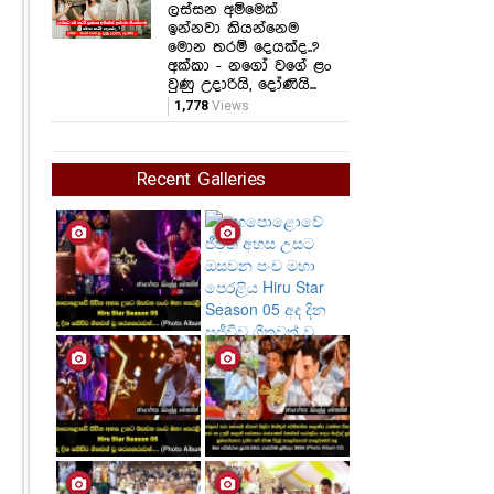
ලස්සන අම්මෙක්
ඉන්නවා කියන්නෙම
මොන තරම් දෙයක්ද..?
අක්කා - නගෝ වගේ ළං
වුණු උදාරියි, දෝණියි...
1,778
Views
Recent Galleries