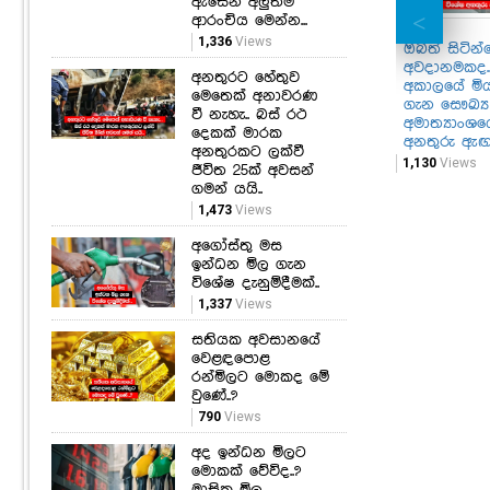
ඇසෙන අලුත්ම
ආරංචිය මෙන්න...
1,336
Views
ඔබත් සිටින්
අවදානමකද..
අනතුරට හේතුව
අකාලයේ මි
මෙතෙක් අනාවරණ
ගැන සෞඛ්‍ය
වී නැහැ.. බස් රථ
අමාත්‍යාංශ
දෙකක් මාරක
අනතුරු ඇඟව
අනතුරකට ලක්වී
1,130
Views
ජීවිත 25ක් අවසන්
ගමන් යයි..
1,473
Views
අගෝස්තු මස
ඉන්ධන මිල ගැන
විශේෂ දැනුම්දීමක්..
1,337
Views
සතියක අවසානයේ
වෙළඳපොළ
රන්මිලට මොකද මේ
වුණේ..?
790
Views
අද ඉන්ධන මිලට
මොකක් වේවිද..?
මාසික මිල