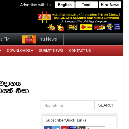
Advertise with Us
English
Tamil
Hiru News
a FM
Hiru News
DOWNLOADS
SUBMIT NEWS
CONTACT US
අවදානය
වයක් නිසා
SEARCH
Subscribe/Quick Links