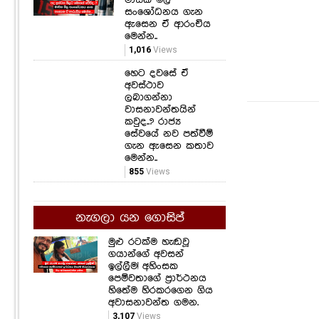
සංශෝධනය ගැන
ඇසෙන ඒ ආරංචිය
මෙන්න..
1,016
Views
හෙට දවසේ ඒ
අවස්ථාව
ලබාගන්නා
වාසනාවන්තයින්
කවුද..? රාජ්‍ය
සේවයේ නව පත්වීම්
ගැන ඇසෙන කතාව
මෙන්න..
855
Views
නැගලා යන ගොසිප්
මුළු රටක්ම හැඬවූ
ගයාන්ගේ අවසන්
ඉල්ලීම! අහිංසක
පෙම්වතාගේ ප්‍රාර්ථනය
හිතේම හිරකරගෙන ගිය
අවාසනාවන්ත ගමන.
3,107
Views