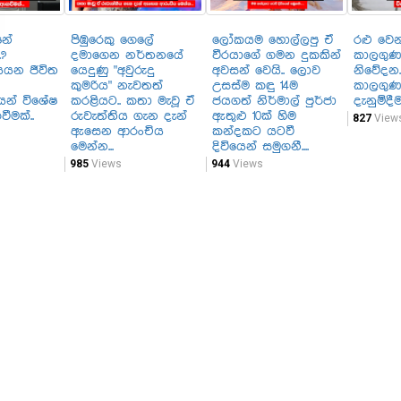
නේ
පිඹුරෙකු ගෙලේ
ලෝකයම හොල්ලපු ඒ
රළු වෙ
?
දමාගෙන නර්තනයේ
වීරයාගේ ගමන දුකකින්
කාලගුණ
යයන ජීවිත
යෙදුණු "අවුරුදු
අවසන් වෙයි.. ලොව
නිවේදන
කුමරිය" නැවතත්
උසස්ම කඳු 14ම
කාලගුණ
යෙන් විශේෂ
කරළියට.. කතා මැවූ ඒ
ජයගත් නිර්මාල් පුර්ජා
දැනුම්දීම
ීමක්..
රුවැත්තිය ගැන දැන්
ඇතුළු 10ක් හිම
827
View
ඇසෙන ආරංචිය
කන්දකට යටවී
මෙන්න...
දිවියෙන් සමුගනී....
985
Views
944
Views