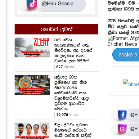
එමෙන්ම එම ල
ලාභියා බවට පත
2018 වසරේදී ඇ
විට ෂපූර් කණ
ගොසිප් පුවත්
ක්‍රීඩා කළේ 20
රළු වෙන
කාලගුණයෙන් රතු
නිවේදන.. අද දවසේ
Make a
කාලගුණය ගැන
විශේෂ දැනුම්දීමක්..
827
Views
අවුරුදු 20ක
ප්‍රශ්නෙට අද තිත
තියයි! රාජ්‍ය
සේවකයින්ට සහ
විශ්‍රාමිකයින්ට ආපු
සුපිරිම ආරංචිය
මෙන්න.
19,976
Views
එදා දිට්වා දරුණු
මතකයේ සේයාව
මැකී යන්නත් කළින්,