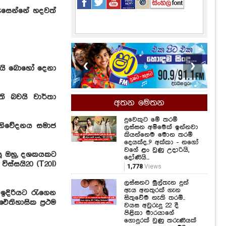
ඇසෙන්නේ හදවත්
❮
❯
ලෙසයි බොහෝ දෙනා
ති බවයි වාර්තා
අතන මෙතන
දුවෙකුට මේ තරම්
ල නිවේදනය සමාජ
ලස්සන අම්මෙක් ඉන්නවා
කියන්නෙම මොන තරම්
දෙයක්ද..? අක්කා - නගෝ
වගේ ළං වුණු උදාරියි,
යූ ඔහු, දශකයකට
දෝණියි...
ස්සයි20 (T20I)
1,778
Views
ලස්සනට මුල්තැන දුන්
ඇය අනතුරක් ගැන
 ඉදිරියට රැගෙන
සිතුවේම නැති තරම්..
තිහාසික ප්‍රථම
වයස අවුරුදු 22 දී
පිළිකා මාරයාගේ
ගොදුරක් වුණු තරුණියක්