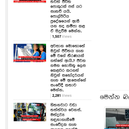
තවත් ජීවිත
පොකුරක් පස් යට
සැඟවී යයි..
පොල්පිටිය
ප්‍රදේශයෙන් ඇසී
යන හද කම්පා කළ
ඒ සිදුවීම මෙන්න..
1,507
Views
අවසාන මොහොතේ
ඔවුන් ජීවිතය ගැන
මේ වගේ තීරණයක්
ගත්තේ ඇයි..? ජීවන
ගමන නොසිතූ ලෙස
කෙළවර කරගත්
නිවුන් සහෝදරියන්
ගැන මේ ඇසෙන්නේ
සංවේදී කතාව
මෙන්න..
2,281
Views
මෙන්න බ
හිතනවාට වඩා
තත්ත්වය වෙනස්..
මත්ද්‍රව්‍ය
හඳුනාගැනීමේ
සංවේදක ගැන