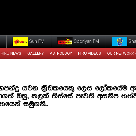
Sun FM
Sooriyan FM
Sha
HIRU NEWS
GALLERY
ASTROLOGY
HIRU VIDEOS
OUR NETWORK
ගපන්දු යවන ක්‍රීඩකයෙකු ලෙස ලෝකයේම 
ාගත් ඔහු, කලක් තිස්සේ පැවති අසනීප තත්
ිතයෙන් සමුගනී..