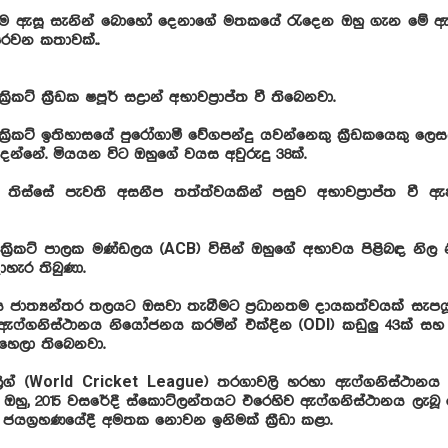
ව නම ඇසූ සැනින් බොහෝ දෙනාගේ මතකයේ රැදෙන ඔහු ගැන මේ 
ුරවන කතාවක්..
රිකට් ක්‍රීඩක ෂපූර් සද්‍රාන් අභාවප්‍රාප්ත වී තිබෙනවා.
ක්‍රිකට් ඉතිහාසයේ පුරෝගාමී වේගපන්දු යවන්නෙකු ක්‍රීඩකයෙකු 
ෙන්නේ. මියයන විට ඔහුගේ වයස අවුරුදු 38ක්.
 තිස්සේ පැවති අසනීප තත්ත්වයකින් පසුව අභාවප්‍රාප්ත වී ඇ
ක්‍රිකට් පාලක මණ්ඩලය (ACB) විසින් ඔහුගේ අභාවය පිළිබඳ නි
ාහැර තිබුණා.
 ජාත්‍යන්තර තලයට ඔසවා තැබීමට ප්‍රධානතම දායකත්වයක් සැප
ඇෆ්ගනිස්ථානය නියෝජනය කරමින් එක්දින (ODI) කඩුලු 43ක් සහ වි
ඳහෙලා තිබෙනවා.
 ලීග් (World Cricket League) තරගාවලි හරහා ඇෆ්ගනිස්ථානය
ඔහු, 2015 වසරේදී ස්කොට්ලන්තයට එරෙහිව ඇෆ්ගනිස්ථානය ලැබූ ඓ
යග්‍රහණයේදී අමතක නොවන ඉනිමක් ක්‍රීඩා කළා.