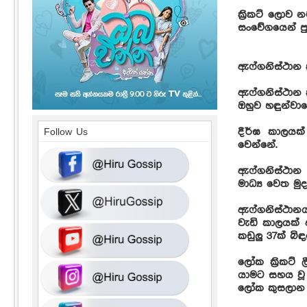
ක්‍රිකට් ලො
සංවේගයෙන් ප
ඇෆ්ගනිස්ථාන ක්‍
ඇෆ්ගනිස්ථාන 
ඔහුව හඳුන්වාද
දීර්ඝ කාලයක්
Follow Us
වෙන්නේ.
ඇෆ්ගනිස්ථාන 
මාධ්‍ය වෙත මුද
ඇෆ්ගනිස්ථානය
වැඩි කාලයක් 
කඩුලු 37ක් බි
ලෝක ක්‍රිකට්
යාමට සහය වූ 
ලෝක කුසලාන ජ