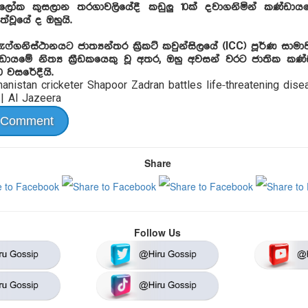
ෝක කුසලාන තරගාවලියේදී කඩුලු 10ක් දවාගනිමින් කණ්ඩායම
්වූයේ ද ඔහුයි.
ෆ්ගනිස්ථානයට ජාත්‍යන්තර ක්‍රිකට් කවුන්සිලයේ (ICC) පූර්ණ සා
්ඩායමේ නිත්‍ය ක්‍රීඩකයෙකු වූ අතර, ඔහු අවසන් වරට ජාතික කණ
20 වසරේදීයි.
 Comment
Share
Follow Us