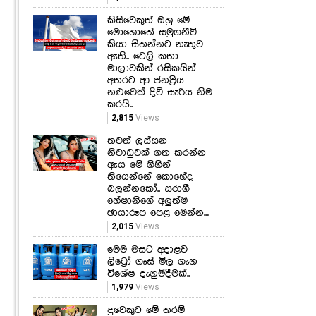
කිසිවෙකුත් ඔහු මේ
මොහොතේ සමුගනීවි
කියා සිතන්නට නැතුව
ඇති.. ටෙලි කතා
මාලාවකින් රසිකයින්
අතරට ආ ජනප්‍රිය
නළුවෙක් දිවි සැරිය නිම
කරයි..
2,815
Views
තවත් ලස්සන
නිවාඩුවක් ගත කරන්න
ඇය මේ ගිහින්
තියෙන්නේ කොහේද
බලන්නකෝ.. සරාගී
හේෂානිගේ අලුත්ම
ඡායාරූප පෙළ මෙන්න....
2,015
Views
මෙම මසට අදාළව
ලිට්‍රෝ ගෑස් මිල ගැන
විශේෂ දැනුම්දීමක්..
1,979
Views
දුවෙකුට මේ තරම්