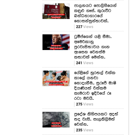
පාලනයට පොලිසියෙන්
කඳුළු ගෑස්.. කුරුවිට
බන්ධනාගාරයේ
නොසන්සුන්තාවක්..
227
Views
ට්‍රම්ප්ගෙන් යළි සීමා..
අමෙරිකානු
පුරවැසිභාවය ගැන
ඇසෙන වෙනස්ම
කතාවක් මෙන්න..
241
Views
යේළිගේ හුරතල් එක්ක
කාලේ යනවා
නොදැනීම... සුරූපී මාෂි
දියණියත් එක්කම
කැමරාව ඉදිරියේ රූ
රටා මවයි..
275
Views
ප්‍රදේශ කිහිපයකට අදත්
තද වැසි.. සැලකිලිමත්
වෙන්න..
235
Views