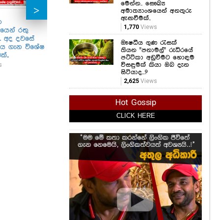
මෙන්න.. සෞඛ්‍ය
ලස්
අමාත්‍යාංශයෙන් අනතුරු
එක
ඇඟවීමක්..
ශෙහ
න
ලොවක් හඳුනන ක්‍රිකට්
කිසිම මේකප් එකක්,
1,770
Views
පෙළ
යෙන් රතු
තරුව ෂකීබ් අල් හසන්
ෆිල්ටර් එකක් නෑ..
.. අද දවසේ
ගැන ඇසුණු ඒ
ලෝකයක් හොල්ලපු
1,35
ඖෂධීය ගුණ රැසක්
ය ගැන විශේෂ
ආරංචිය මෙන්න..
ඉතියෝපියානු
තියන "පනාමල්" රුධිරයේ
ක්..
තරුණියගේ අමුතුම
833
Views
පට්ටිකා අඩුවීමට හොඳම
ලස්සන මෙන්න
s
විසඳුමක් කියා ඔබ දැන
අනාගතේ සුපිරි මොඩල්
සිටියාද...?
මෙයා තමයි..
2,625
Views
1,345
Views
Hot Gossip
CLICK HERE