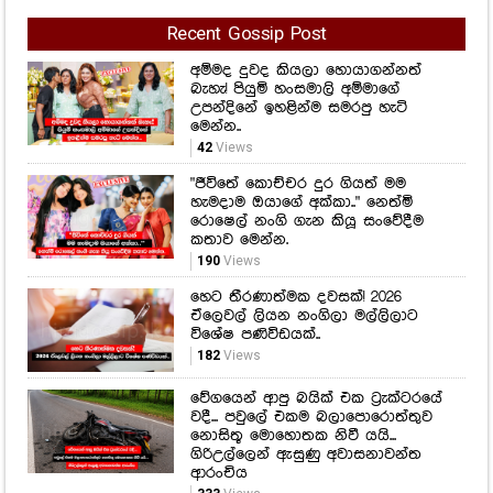
Recent Gossip Post
අම්මද දුවද කියලා හොයාගන්නත්
බැහැ! පියුමි හංසමාලි අම්මාගේ
උපන්දිනේ ඉහළින්ම සමරපු හැටි
මෙන්න..
42
Views
"ජීවිතේ කොච්චර දුර ගියත් මම
හැමදාම ඔයාගේ අක්කා.." නෙත්මි
රොෂෙල් නංගි ගැන කියූ සංවේදීම
කතාව මෙන්න.
190
Views
හෙට තීරණාත්මක දවසක්! 2026
ඒලෙවල් ලියන නංගිලා මල්ලිලාට
විශේෂ පණිවිඩයක්..
182
Views
වේගයෙන් ආපු බයික් එක ට්‍රැක්ටරයේ
වදී... පවුලේ එකම බලාපොරොත්තුව
නොසිතූ මොහොතක නිවී යයි...
ගිරිඋල්ලෙන් ඇසුණු අවාසනාවන්ත
ආරංචිය