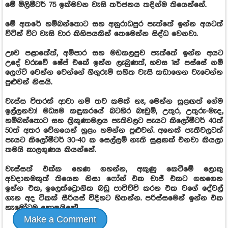
මේ මිලිමීටර් 75 ඉක්මවන වැසි තර්ජනය තදින්ම තියෙන්නේ.
මේ අතරේ හම්බන්තොට සහ අනුරාධපුර පැත්තේ ඉන්න අයටත්
විටින් විට වැසි වාර කිහිපයකින් තෙමෙන්න සිද්ධ වෙනවා.
ඌව පළාතේත්, අම්පාර සහ මඩකලපුව පැත්තේ ඉන්න අයට
උදේ වරුවේ ෂේප් එකේ ඉන්න ලැබුණත්, හවස 1න් පස්සේ නම්
ලෙෆ්ට් වෙන්න වෙන්නේ ගිගුරුම් සහිත වැසි කඩාගෙන වැටෙන්න
පුළුවන් නිසයි.
වැස්ස විතරක් ආවා නම් තව කමක් නෑ, මෙන්න සුළඟත් ගේම
ඉල්ලනවා! මධ්‍යම කඳුකරයේ බටහිර බෑවුම්, උතුර, උතුරු-මැද,
හම්බන්තොට සහ ත්‍රිකුණාමලය පැතිවලට පැයට කිලෝමීටර් 40ත්
50ත් අතර වේගයෙන් හුළං හමන්න පුළුවන්. අනෙක් පැතිවලටත්
පැයට කිලෝමීටර් 30-40 ක සෙල්ලම් නැති සුළඟක් එනවා කියලා
තමයි කාලගුණය කියන්නේ.
වැස්සත් එක්ක හෙණ ගහන්න, අකුණු කෙටීමේ ලොකු
අවදානමකුත් තියෙන නිසා ෆෝන් එක චාජ් එකට ගහගෙන
ඉන්න එක, ඉලෙක්ට්‍රොනික බඩු පාවිච්චි කරන එක වගේ දේවල්
ගැන අද ටිකක් සීරියස් විදිහට හිතන්න. පරිස්සමෙන් ඉන්න එක
හැමෝටම හොඳයිනේ!
Make a Comment