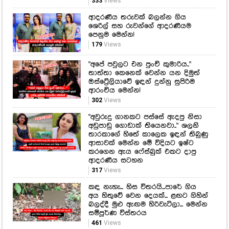
333
Views
ආදරණීය තරුවක් බලන්න ගිය
ශෙරිල් සහ රුවන්ගේ ආදරණීයම
පෙනුම මෙන්න!
179
Views
"අපේ පවුලට එන පුංචි කුමාරිය.."
තාත්තා කෙනෙක් වෙන්න යන දිමුත්
ඔස්ට්‍රේලියාවේ ඉඳන් දුන්නු සුපිරිම
ආරංචිය මෙන්න!
302
Views
"අවුරුදු ගානකට පස්සේ ඇදපු නිසා
අඩුපාඩු ගොඩාක් තියෙනවා.." ශලනි
තාරකාගේ හිතේ කාලෙක ඉඳන් තිබුණු
ආසාවක් මෙන්න මේ විදියට ඉෂ්ට
කරගෙන ඇය ෆේස්බුක් එකට දාපු
ආදරණීය සටහන
317
Views
කඳ නැහැ... හිස විතරයි...පාරේ ගිය
අය හිතුවේ වෙන දෙයක්... ළඟට ගිහින්
බලද්දී මුළු ඇඟම හිරිවැටිලා... මෙන්න
සම්පූර්ණ විස්තරය
461
Views