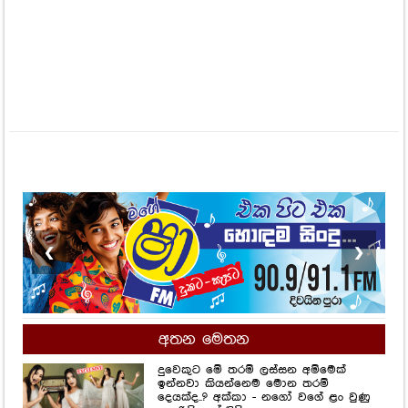
❮
❯
අතන මෙතන
දුවෙකුට මේ තරම් ලස්සන අම්මෙක්
ඉන්නවා කියන්නෙම මොන තරම්
දෙයක්ද..? අක්කා - නගෝ වගේ ළං වුණු