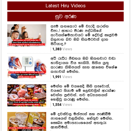
Latest Hiru Videos
සුව අරණ
කෑම කනකොට මේ වැරදි කරන්න
එපා...! ආහාර ජීරණ පද්ධතියේ
කාර්යක්ෂමතාවයට මේ දේවල් සෘජුවම
බලපාන බව ඔබ නිකමටවත් දැන
සිටියාද..?
1,383
Views
අධි රුධිර පීඩනය ඔබ හිතනවාට වඩා
හානිදායක විය හැකියි.. සිතිය යුතු
කාරණා කිහිපයක් ගැන ඇසෙන විශේෂ
කතාවක් මෙන්න..
1,991
Views
මෙන්න මේ වයසෙදි සීනි කෑවොත්,
වයසට ගියාම මේ ලෙඩවලින් ආරක්ෂා
වෙන්න පුළුවන්.. නව අධ්‍යයනයක්
හෙළිවූ කරුණු මෙන්න..
1,554
Views
මේ දවස්වල මත්පැන් සහ පැණිබීම
පානයෙන් වළකින්න.. හේතුව මෙන්න..
සෞඛ්‍ය අමාත්‍යාංශයෙන් අනතුරු
ඇඟවීමක්..