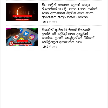
මීට කලින් මෙහෙම දෙයක් වෙලා
තියෙන්නේ 1905දී... වසර 121කට පස්සේ
වෙන අසාමාන්‍ය සිදුවීම ගැන නාසා
ආයතනය කියපු කතාව මෙන්න
218
Views
ඔයාටත් ආවද hi එකක් එහෙනම්
දැන්ම මේ දේවල් ගැන දැනුවත්
වෙන්න... සුරූපී කෙල්ලන්ගේ වීඩියෝ
කෝල්වලට අහුවෙන්න එපා
249
Views