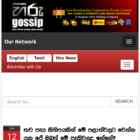
Our Network
English
Tamil
Hiru News
Toggl
Advertise with Us
naviga
SEARCH
තව පැය කිහිපයකින් මේ පළාත්වලට වෙන්න
Jun
12
යන දේ! ඔබත් මේ පැතිවලද ඉන්නේ?