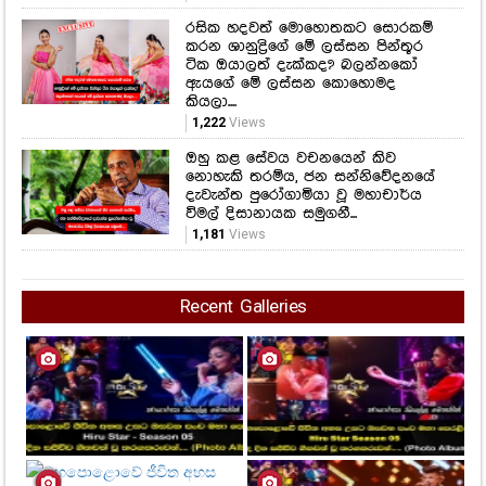
රසික හදවත් මොහොතකට සොරකම්
කරන ශානුද්‍රිගේ මේ ලස්සන පින්තූර
ටික ඔයාලත් දැක්කද? බලන්නකෝ
ඇයගේ මේ ලස්සන කොහොමද
කියලා....
1,222
Views
ඔහු කළ සේවය වචනයෙන් කිව
නොහැකි තරම්ය, ජන සන්නිවේදනයේ
දැවැන්ත පුරෝගාමියා වූ මහාචාර්ය
විමල් දිසානායක සමුගනී...
1,181
Views
Recent Galleries