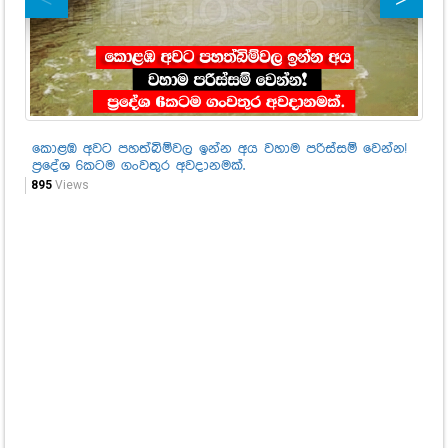
කොළඹ අවට පහත්බිම්වල ඉන්න අය වහාම පරිස්සම් වෙන්න!
අද
ප්‍රදේශ 6කටම ගංවතුර අවදානමක්.
දව
895
Views
36