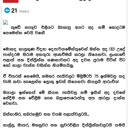
21
Views
කුඩේ නැතුව එළියට බැහැපු අයට අද නම් හොදටම
තෙමෙන්න වෙයි වගේ!
මොකද කාලගුණ විද්‍යා දෙපාර්තමේන්තුවෙන් ඔන්න අද (12) උදේ
පාන්දරම සිරාම අනතුරු ඇඟවීමක් කරලා තියෙනවා. ලංකාවේ
පළාත් සහ දිස්ත්‍රික්ක ගණනාවකට අද දවස පුරාම විටින් විට
හෝ ගාලා වැස්ස වහින්න නියමිතයිලු.
ඒ විතරක් නෙමෙයි, සමහර පැතිවලට මිලිමීටර් 75 ඉක්මවපු තද
වැසි කඩා හැලෙන්න ලොකු ඉඩක් තියෙනවා කියලයි ආරංචිය!
ඔයාලා ඉන්නෙත් මේ කියන පැතිවල නම් ඉතින් අද දවසේ
සේදීම සහ වේලීම ගැන බලාපොරොත්තු අත ඇරලා දාන්න
වෙනවා.
බස්නාහිර, සබරගමුව සහ වයඹ පළාත්වලටයි...
ගාල්ල, මාතර, මහනුවර සහ නුවරඑළිය දිස්ත්‍රික්කවලටයි තමයි