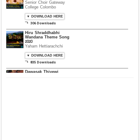
Senior Choir Gateway
College Colombo
▼ DOWNLOAD HERE
⤵ 306 Downloads
Hiru Shraddhabhi
Wandana Theme Song
2020
Yaham Hettiarachchi
▼ DOWNLOAD HERE
⤵ 835 Downloads
Dawasak Thiyewi
Rana with AURA
▼ DOWNLOAD HERE
⤵ 586 Downloads
Lowama Ekalu Kala
Deshayak
Fredy Alex Silva
▼ DOWNLOAD HERE
⤵ 1,501 Downloads
Gedarata Wela Inna