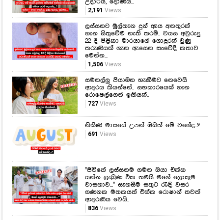
උදාරියි, දෝණියි...
2,191
Views
ලස්සනට මුල්තැන දුන් ඇය අනතුරක්
ගැන සිතුවේම නැති තරම්.. වයස අවුරුදු
22 දී පිළිකා මාරයාගේ ගොදුරක් වුණු
තරුණියක් ගැන ඇසෙන සංවේදී කතාව
මෙන්න...
1,506
Views
සමනල්ලු පියාඹන හැඟීමට නෙවෙයි
ආදරය කියන්නේ.. සහකාරයෙක් ගැන
රොෂෙල්ගෙන් ඉඟියක්..
727
Views
නිකිණි මාසයේ උපන් ඔබත් මේ වගේද..?
691
Views
"ජීවිතේ ලස්සනම ගමන ඔයා එක්ක
යන්න ලැබුණ එක තමයි මගේ ලොකුම
වාසනාව..." සැනසීම සතුට රැඳි වසර
ගණනක මතකයත් එක්ක රොෂාන් තවත්
ආදරණීය වෙයි..
836
Views