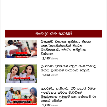
නැගලා යන ගොසිප්
ශිෂ්‍යත්ව විභාගය අනිද්දා... විභාග
දෙපාර්තමේන්තුවෙන් විශේෂ
නිවේදනයක්... මෙන්න සම්පූර්ණ
විස්තරය
2,495
Views
ලංකාවේ දක්ෂතම නිළිය කැනඩාවෙදි
ගත්තු ලස්සනම ඡායාරූප පෙළක්.
1,663
Views
ආදරණීය සැමියායි, චූටි පුතායි එක්ක
උපන්දිනය සමරපු මාධවීගේ
මුහුණුපොත උණුසුම් කළ ලස්සනම රූ
පෙළක් මෙන්න!
1,259
Views