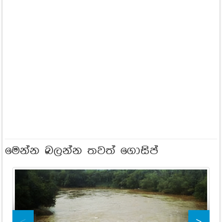
මෙන්න බලන්න තවත් ගොසිප්