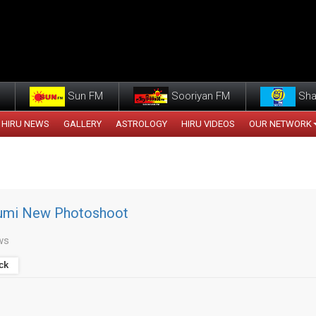
Sun FM
Sooriyan FM
Sha
HIRU NEWS
GALLERY
ASTROLOGY
HIRU VIDEOS
OUR NETWORK
umi New Photoshoot
ws
ck