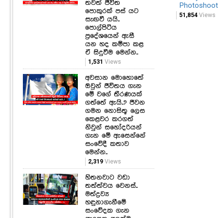
තවත් ජීවිත
Photoshoot
පොකුරක් පස් යට
51,854
Views
සැඟවී යයි..
පොල්පිටිය
ප්‍රදේශයෙන් ඇසී
යන හද කම්පා කළ
ඒ සිදුවීම මෙන්න..
1,531
Views
අවසාන මොහොතේ
ඔවුන් ජීවිතය ගැන
මේ වගේ තීරණයක්
ගත්තේ ඇයි..? ජීවන
ගමන නොසිතූ ලෙස
කෙළවර කරගත්
නිවුන් සහෝදරියන්
ගැන මේ ඇසෙන්නේ
සංවේදී කතාව
මෙන්න..
2,319
Views
හිතනවාට වඩා
තත්ත්වය වෙනස්..
මත්ද්‍රව්‍ය
හඳුනාගැනීමේ
සංවේදක ගැන