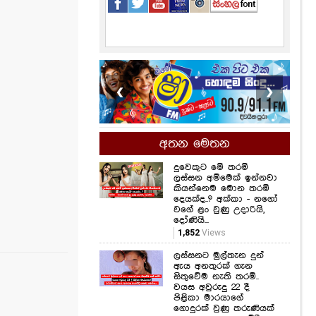
❮
❯
අතන මෙතන
දුවෙකුට මේ තරම්
ලස්සන අම්මෙක් ඉන්නවා
කියන්නෙම මොන තරම්
දෙයක්ද..? අක්කා - නගෝ
වගේ ළං වුණු උදාරියි,
දෝණියි...
1,852
Views
ලස්සනට මුල්තැන දුන්
ඇය අනතුරක් ගැන
සිතුවේම නැති තරම්..
වයස අවුරුදු 22 දී
පිළිකා මාරයාගේ
ගොදුරක් වුණු තරුණියක්