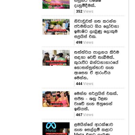
සිසුන්ට විශේෂ
දැනුම්දීමක්..
352
Views
නිවාඩුවක් ගත කරන්න
ජර්මනියට ගිය ලෝචනා
ඉමාෂිට ලැබුණු ලොකුම
සප්‍රයිස් එක.
498
Views
තත්ත්වය පාලනය කිරීම
සඳහා වෙඩි තැබීමක්..
කුරුවිට බන්ධනාගාරයේ
නොසන්සුන්තාව ගැන
ඇසෙන ඒ ආරංචිය
මෙන්න..
444
Views
මෙන්න සර්ප්‍රයිස් එකක්..
සජිත - ශනූ ඊළඟ
වැඩේ ගැන ඔහුගෙන්
ඉඟියක්..
467
Views
ළමයින්ගේ ආරක්ෂාව
ගැන සෙල්ලම් කළාට