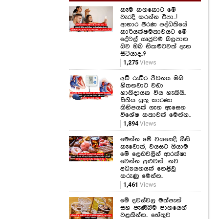
කෑම කනකොට මේ
වැරදි කරන්න එපා...!
ආහාර ජීරණ පද්ධතියේ
කාර්යක්ෂමතාවයට මේ
දේවල් සෘජුවම බලපාන
බව ඔබ නිකමටවත් දැන
සිටියාද..?
1,275
Views
අධි රුධිර පීඩනය ඔබ
හිතනවාට වඩා
හානිදායක විය හැකියි..
සිතිය යුතු කාරණා
කිහිපයක් ගැන ඇසෙන
විශේෂ කතාවක් මෙන්න..
1,894
Views
මෙන්න මේ වයසෙදි සීනි
කෑවොත්, වයසට ගියාම
මේ ලෙඩවලින් ආරක්ෂා
වෙන්න පුළුවන්.. නව
අධ්‍යයනයක් හෙළිවූ
කරුණු මෙන්න..
1,461
Views
මේ දවස්වල මත්පැන්
සහ පැණිබීම පානයෙන්
වළකින්න.. හේතුව