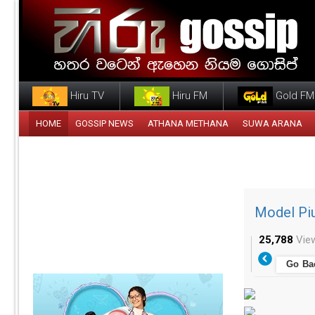
Hiru TV
Hiru FM
Gold FM
HOME
GOSSIP NEWS
ATHANA METHANA
SUWA ARANA
Model Pi
25,788
Vie
Go Ba