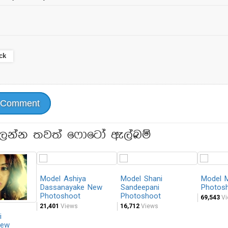
ck
 Comment
ලන්න තවත් ෆොටෝ ඇල්බම්
Model Ashiya
Model Shani
Model 
Dassanayake New
Sandeepani
Photos
Photoshoot
Photoshoot
69,543
Vi
21,401
Views
16,712
Views
i
New