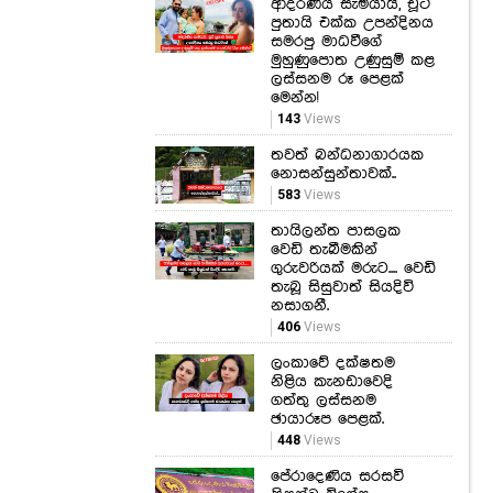
ආදරණීය සැමියායි, චූටි
පුතායි එක්ක උපන්දිනය
සමරපු මාධවීගේ
මුහුණුපොත උණුසුම් කළ
ලස්සනම රූ පෙළක්
මෙන්න!
143
Views
තවත් බන්ධනාගාරයක
නොසන්සුන්තාවක්..
583
Views
තායිලන්ත පාසලක
වෙඩි තැබීමකින්
ගුරුවරියක් මරුට.... වෙඩි
තැබූ සිසුවාත් සියදිවි
නසාගනී.
406
Views
ලංකාවේ දක්ෂතම
නිළිය කැනඩාවෙදි
ගත්තු ලස්සනම
ඡායාරූප පෙළක්.
448
Views
පේරාදෙණිය සරසවි