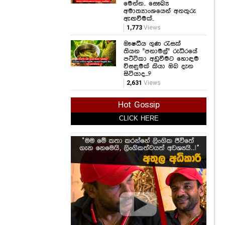
මෙන්න.. සෞඛ්‍ය
අමාත්‍යාංශයෙන් අනතුරු
ඇඟවීමක්..
1,773
Views
ඖෂධීය ගුණ රැසක්
තියන "පනාමල්" රුධිරයේ
පට්ටිකා අඩුවීමට හොඳම
විසඳුමක් කියා ඔබ දැන
සිටියාද...?
2,631
Views
Hot Gossip
CLICK HERE
CLICK HERE