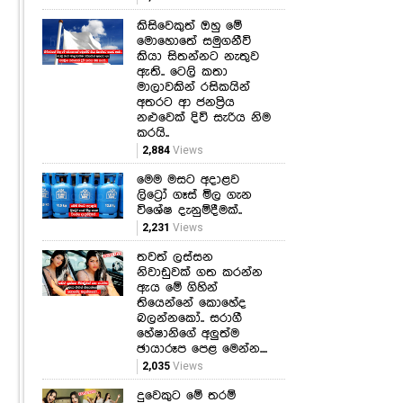
කිසිවෙකුත් ඔහු මේ
මොහොතේ සමුගනීවි
කියා සිතන්නට නැතුව
ඇති.. ටෙලි කතා
මාලාවකින් රසිකයින්
අතරට ආ ජනප්‍රිය
නළුවෙක් දිවි සැරිය නිම
කරයි..
2,884
Views
මෙම මසට අදාළව
ලිට්‍රෝ ගෑස් මිල ගැන
විශේෂ දැනුම්දීමක්..
2,231
Views
තවත් ලස්සන
නිවාඩුවක් ගත කරන්න
ඇය මේ ගිහින්
තියෙන්නේ කොහේද
බලන්නකෝ.. සරාගී
හේෂානිගේ අලුත්ම
ඡායාරූප පෙළ මෙන්න....
2,035
Views
දුවෙකුට මේ තරම්