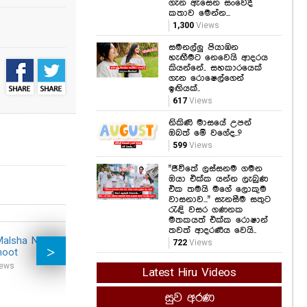
ගැන ඇසෙන සංවේදී
කතාව මෙන්න...
1,300
Views
සමනල්ලු පියාඹන
හැඟීමට නෙවෙයි ආදරය
කියන්නේ.. සහකාරයෙක්
ගැන රොෂෙල්ගෙන්
ඉඟියක්..
617
Views
නිකිණි මාසයේ උපන්
ඔබත් මේ වගේද..?
599
Views
"ජීවිතේ ලස්සනම ගමන
ඔයා එක්ක යන්න ලැබුණ
එක තමයි මගේ ලොකුම
වාසනාව..." සැනසීම සතුට
රැඳි වසර ගණනක
මතකයත් එක්ක රොෂාන්
තවත් ආදරණීය වෙයි..
Malsha New
Model Sasanka New
Trilby Model
Mod
722
Views
hoot
Photoshoot
Photoshoot
Pho
ews
18,662
Views
27,104
Views
41,3
Latest Hiru Videos
සුව අරණ