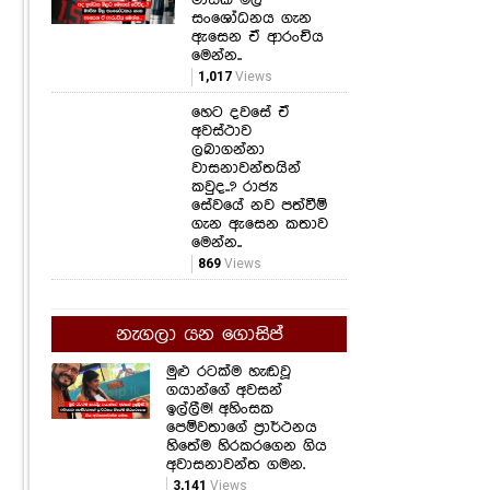
සංශෝධනය ගැන
ඇසෙන ඒ ආරංචිය
මෙන්න..
1,017
Views
හෙට දවසේ ඒ
අවස්ථාව
ලබාගන්නා
වාසනාවන්තයින්
කවුද..? රාජ්‍ය
සේවයේ නව පත්වීම්
ගැන ඇසෙන කතාව
මෙන්න..
869
Views
නැගලා යන ගොසිප්
මුළු රටක්ම හැඬවූ
ගයාන්ගේ අවසන්
ඉල්ලීම! අහිංසක
පෙම්වතාගේ ප්‍රාර්ථනය
හිතේම හිරකරගෙන ගිය
අවාසනාවන්ත ගමන.
3,141
Views