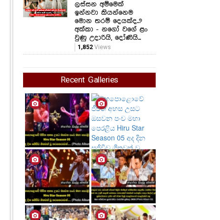
ලස්සන අම්මෙක්
ඉන්නවා කියන්නෙම
මොන තරම් දෙයක්ද..?
අක්කා - නගෝ වගේ ළං
වුණු උදාරියි, දෝණියි...
1,852
Views
Recent Galleries