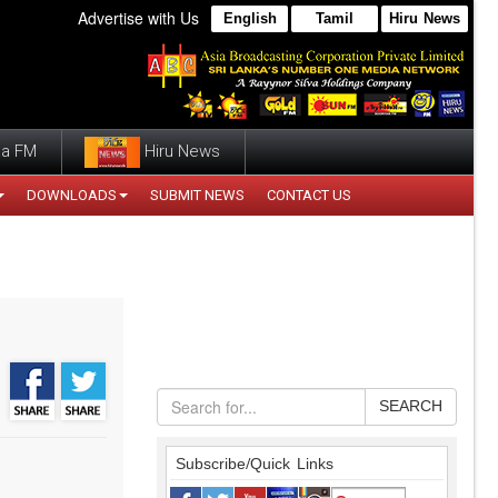
Advertise with Us
English
Tamil
Hiru News
a FM
Hiru News
DOWNLOADS
SUBMIT NEWS
CONTACT US
SEARCH
Subscribe/Quick Links