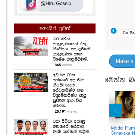
ගොසිප් පුවත්
Go Ba
රළු වෙන
කාලගුණයෙන් රතු
නිවේදන.. අද දවසේ
කාලගුණය ගැන
විශේෂ දැනුම්දීමක්..
Make a
845
Views
අවුරුදු 20ක
මෙන්න බ
ප්‍රශ්නෙට අද තිත
තියයි! රාජ්‍ය
සේවකයින්ට සහ
විශ්‍රාමිකයින්ට ආපු
සුපිරිම ආරංචිය
මෙන්න.
20,191
Views
එදා දිට්වා දරුණු
මතකයේ සේයාව
Model Pium
මැකී යන්නත් කළින්,
Srinayaka 