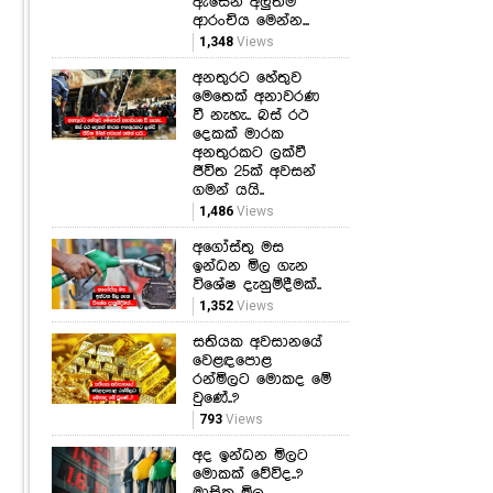
ඇසෙන අලුත්ම
ආරංචිය මෙන්න...
1,348
Views
අනතුරට හේතුව
මෙතෙක් අනාවරණ
වී නැහැ.. බස් රථ
දෙකක් මාරක
අනතුරකට ලක්වී
ජීවිත 25ක් අවසන්
ගමන් යයි..
1,486
Views
අගෝස්තු මස
ඉන්ධන මිල ගැන
විශේෂ දැනුම්දීමක්..
1,352
Views
සතියක අවසානයේ
වෙළඳපොළ
රන්මිලට මොකද මේ
වුණේ..?
793
Views
අද ඉන්ධන මිලට
මොකක් වේවිද..?
මාසික මිල