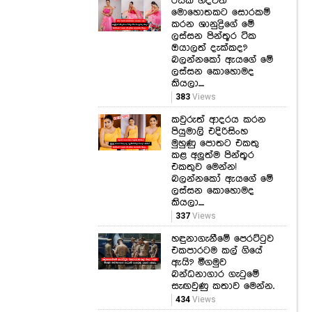
රසික හදවත්
මොහොතකට සොරකම්
කරන ශානුද්‍රිගේ මේ
ලස්සන පින්තූර ටික
ඔයාලත් දැක්කද?
බලන්නකෝ ඇයගේ මේ
ලස්සන කොහොමද
කියලා....
383
Views
කවුරුත් ආදරය කරන
පියුමාලි එදිරිසිංහ
මුහුණු පොතට එකතු
කළ අලුත්ම පින්තූර
එකතුව මෙන්න!
බලන්නකෝ ඇයගේ මේ
ලස්සන කොහොමද
කියලා....
337
Views
හඳුනාගැනීමේ පෙරට්ටුව
එකපාරටම කල් ගියේ
ඇයි? මීගමුව
බන්ධනාගාර ගැටුමේ
සැඟවුණු කතාව මෙන්න.
434
Views