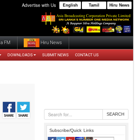
Advertise with Us
English
Tamil
Hiru News
a FM
Hiru News
DOWNLOADS
SUBMIT NEWS
CONTACT US
SEARCH
Subscribe/Quick Links