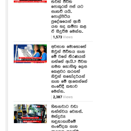
තවත් ජීවිත
පොකුරක් පස් යට
සැඟවී යයි..
පොල්පිටිය
ප්‍රදේශයෙන් ඇසී
යන හද කම්පා කළ
ඒ සිදුවීම මෙන්න..
1,573
Views
අවසාන මොහොතේ
ඔවුන් ජීවිතය ගැන
මේ වගේ තීරණයක්
ගත්තේ ඇයි..? ජීවන
ගමන නොසිතූ ලෙස
කෙළවර කරගත්
නිවුන් සහෝදරියන්
ගැන මේ ඇසෙන්නේ
සංවේදී කතාව
මෙන්න..
2,387
Views
හිතනවාට වඩා
තත්ත්වය වෙනස්..
මත්ද්‍රව්‍ය
හඳුනාගැනීමේ
සංවේදක ගැන