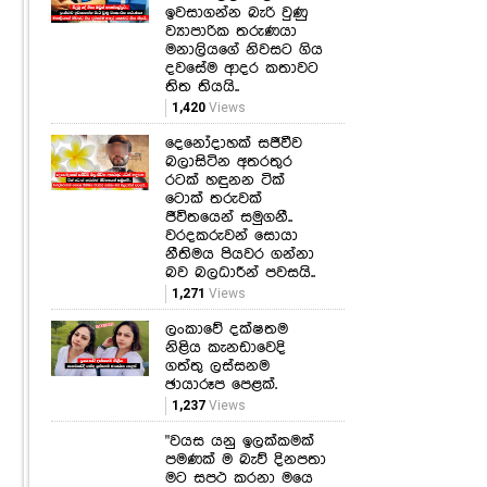
ඉවසාගන්න බැරි වුණු
ව්‍යාපාරික තරුණයා
මනාලියගේ නිවසට ගිය
දවසේම ආදර කතාවට
තිත තියයි..
1,420
Views
දෙනෝදාහක් සජීවීව
බලාසිටින අතරතුර
රටක් හඳුනන ටික්
ටොක් තරුවක්
ජීවිතයෙන් සමුගනී..
වරදකරුවන් සොයා
නීතිමය පියවර ගන්නා
බව බලධාරීන් පවසයි..
1,271
Views
ලංකාවේ දක්ෂතම
නිළිය කැනඩාවෙදි
ගත්තු ලස්සනම
ඡායාරූප පෙළක්.
1,237
Views
"වයස යනු ඉලක්කමක්
පමණක් ම බැව් දිනපතා
මට සපථ කරනා මයෙ