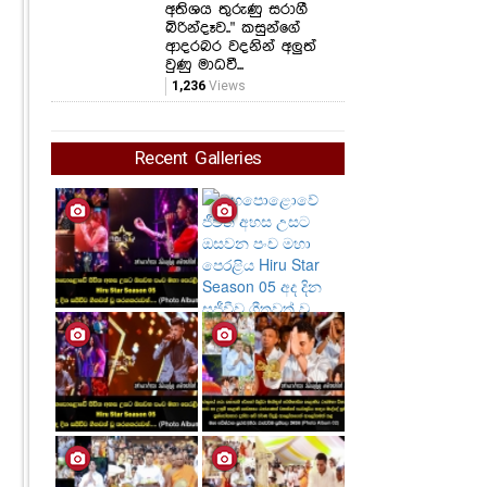
අතිශය තුරුණු සරාගී
බිරින්දෑව.." කසුන්ගේ
ආදරබර වදනින් අලුත්
වුණු මාධවී...
1,236
Views
Recent Galleries