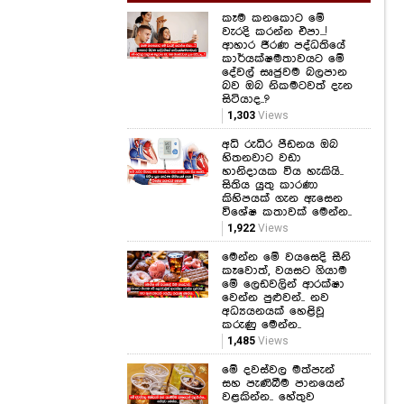
කෑම කනකොට මේ
වැරදි කරන්න එපා...!
ආහාර ජීරණ පද්ධතියේ
කාර්යක්ෂමතාවයට මේ
දේවල් සෘජුවම බලපාන
බව ඔබ නිකමටවත් දැන
සිටියාද..?
1,303
Views
අධි රුධිර පීඩනය ඔබ
හිතනවාට වඩා
හානිදායක විය හැකියි..
සිතිය යුතු කාරණා
කිහිපයක් ගැන ඇසෙන
විශේෂ කතාවක් මෙන්න..
1,922
Views
මෙන්න මේ වයසෙදි සීනි
කෑවොත්, වයසට ගියාම
මේ ලෙඩවලින් ආරක්ෂා
වෙන්න පුළුවන්.. නව
අධ්‍යයනයක් හෙළිවූ
කරුණු මෙන්න..
1,485
Views
මේ දවස්වල මත්පැන්
සහ පැණිබීම පානයෙන්
වළකින්න.. හේතුව