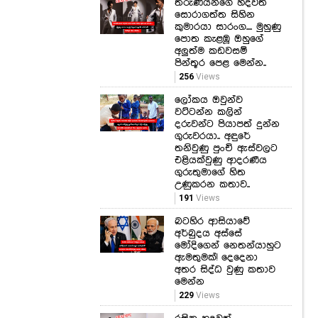
තරුණියන්ගේ හදවත්
සොරාගත්ත සිහින
කුමාරයා සාරංග.... මුහුණු
පොත කැළඹූ ඔහුගේ
අලුත්ම කඩවසම්
පින්තූර පෙළ මෙන්න..
256
Views
ලෝකය ඔවුන්ව
වට්ටන්න කලින්
දරුවන්ට පියාපත් දුන්න
ගුරුවරයා.. අඳුරේ
තනිවුණු පුංචි ඇස්වලට
එළියක්වුණු ආදරණීය
ගුරුතුමාගේ හිත
උණුකරන කතාව..
191
Views
බටහිර ආසියාවේ
අර්බුදය අස්සේ
මෝදිගෙන් නෙතන්යාහුට
ඇමතුමක්! දෙදෙනා
අතර සිද්ධ වුණු කතාව
මෙන්න
229
Views