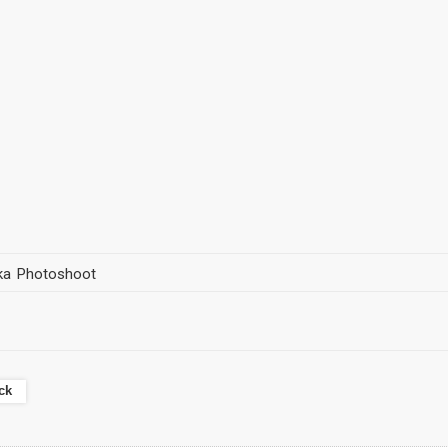
ka Photoshoot
ck