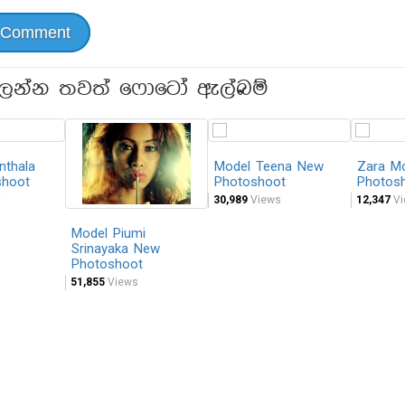
 Comment
ලන්න තවත් ෆොටෝ ඇල්බම්
nthala
Model Teena New
Zara M
shoot
Photoshoot
Photos
30,989
Views
12,347
Vi
Model Piumi
Srinayaka New
Photoshoot
51,855
Views