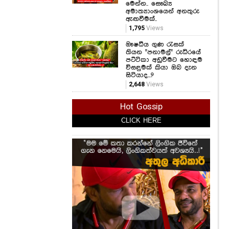
මෙන්න.. සෞඛ්‍ය
අමාත්‍යාංශයෙන් අනතුරු
ඇඟවීමක්..
1,795
Views
ඖෂධීය ගුණ රැසක්
තියන "පනාමල්" රුධිරයේ
පට්ටිකා අඩුවීමට හොඳම
විසඳුමක් කියා ඔබ දැන
සිටියාද...?
2,648
Views
Hot Gossip
CLICK HERE