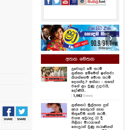
❮
❯
අතන මෙතන
දුවෙකුට මේ තරම්
ලස්සන අම්මෙක් ඉන්නවා
කියන්නෙම මොන තරම්
දෙයක්ද..? අක්කා - නගෝ
වගේ ළං වුණු උදාරියි,
දෝණියි...
1,982
Views
ලස්සනට මුල්තැන දුන්
ඇය අනතුරක් ගැන
සිතුවේම නැති තරම්..
වයස අවුරුදු 22 දී
පිළිකා මාරයාගේ
ගොදුරක් වුණු තරුණියක්