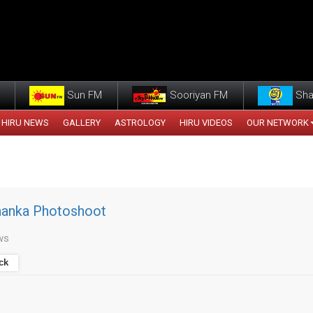
Sun FM
Sooriyan FM
Sha
HIRU NEWS
GALLERY
ASTROLOGY
HIRU VIDEOS
OUR NETWORK
hanka Photoshoot
ws
ck