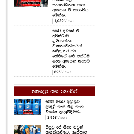
සංශෝධනය ගැන
ඇසෙන ඒ ආරංචිය
මෙන්න..
1,039
Views
හෙට දවසේ ඒ
අවස්ථාව
ලබාගන්නා
වාසනාවන්තයින්
කවුද..? රාජ්‍ය
සේවයේ නව පත්වීම්
ගැන ඇසෙන කතාව
මෙන්න..
895
Views
නැගලා යන ගොසිප්
මෙම මසට අදාළව
ලිට්‍රෝ ගෑස් මිල ගැන
විශේෂ දැනුම්දීමක්..
2,968
Views
සිදුවූ දේ නිසා ඔවුන්
කනස්සල්ලට.. ලැජ්ජාව