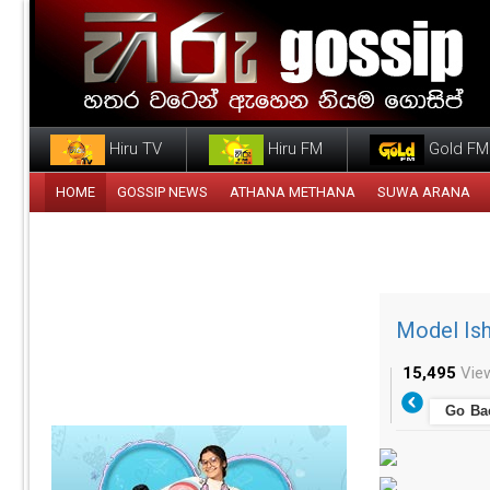
Hiru TV
Hiru FM
Gold FM
HOME
GOSSIP NEWS
ATHANA METHANA
SUWA ARANA
Model Is
15,495
Vie
Go Ba