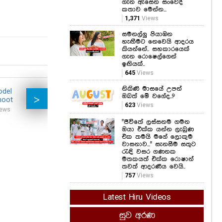
ගැන ඇසෙන සංවේදී
කතාව මෙන්න...
1,371
Views
සමනල්ලු පියාඹන
හැඟීමට නෙවෙයි ආදරය
කියන්නේ.. සහකාරයෙක්
ගැන රොෂෙල්ගෙන්
ඉඟියක්..
645
Views
නිකිණි මාසයේ උපන්
odel
Shani Drmz
Mod
ඔබත් මේ වගේද..?
hoot
Photoshoot
Pho
623
Views
ews
30,129
Views
27,0
"ජීවිතේ ලස්සනම ගමන
Model Ashiya
ඔයා එක්ක යන්න ලැබුණ
Christmas
එක තමයි මගේ ලොකුම
වාසනාව..." සැනසීම සතුට
Photoshoot
රැඳි වසර ගණනක
13,900
Views
මතකයත් එක්ක රොෂාන්
තවත් ආදරණීය වෙයි..
757
Views
Latest Hiru Videos
සුව අරණ