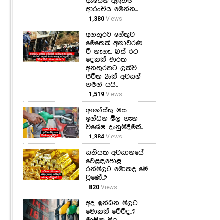
ඇසෙන අලුත්ම
ආරංචිය මෙන්න...
1,380
Views
අනතුරට හේතුව
මෙතෙක් අනාවරණ
වී නැහැ.. බස් රථ
දෙකක් මාරක
අනතුරකට ලක්වී
ජීවිත 25ක් අවසන්
ගමන් යයි..
1,519
Views
අගෝස්තු මස
ඉන්ධන මිල ගැන
විශේෂ දැනුම්දීමක්..
1,384
Views
සතියක අවසානයේ
වෙළඳපොළ
රන්මිලට මොකද මේ
වුණේ..?
820
Views
අද ඉන්ධන මිලට
මොකක් වේවිද..?
මාසික මිල