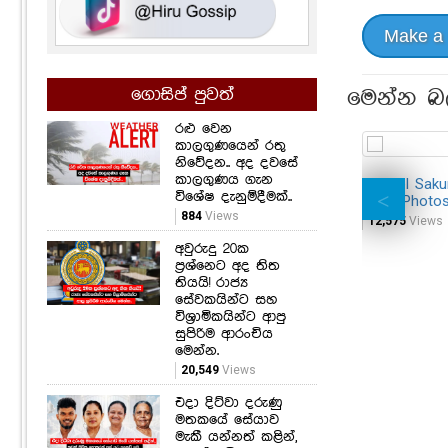
Make a
ගොසිප් පුවත්
මෙන්න බ
රළු වෙන
කාලගුණයෙන් රතු
නිවේදන.. අද දවසේ
කාලගුණය ගැන
Model Saku
විශේෂ දැනුම්දීමක්..
Pink Photo
884
Views
12,575
Views
අවුරුදු 20ක
ප්‍රශ්නෙට අද තිත
තියයි! රාජ්‍ය
සේවකයින්ට සහ
විශ්‍රාමිකයින්ට ආපු
සුපිරිම ආරංචිය
මෙන්න.
20,549
Views
එදා දිට්වා දරුණු
මතකයේ සේයාව
මැකී යන්නත් කළින්,