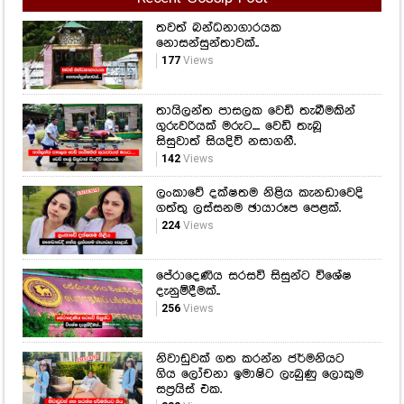
තවත් බන්ධනාගාරයක
නොසන්සුන්තාවක්..
177
Views
තායිලන්ත පාසලක වෙඩි තැබීමකින්
ගුරුවරියක් මරුට.... වෙඩි තැබූ
සිසුවාත් සියදිවි නසාගනී.
142
Views
ලංකාවේ දක්ෂතම නිළිය කැනඩාවෙදි
ගත්තු ලස්සනම ඡායාරූප පෙළක්.
224
Views
පේරාදෙණිය සරසවි සිසුන්ට විශේෂ
දැනුම්දීමක්..
256
Views
නිවාඩුවක් ගත කරන්න ජර්මනියට
ගිය ලෝචනා ඉමාෂිට ලැබුණු ලොකුම
සප්‍රයිස් එක.