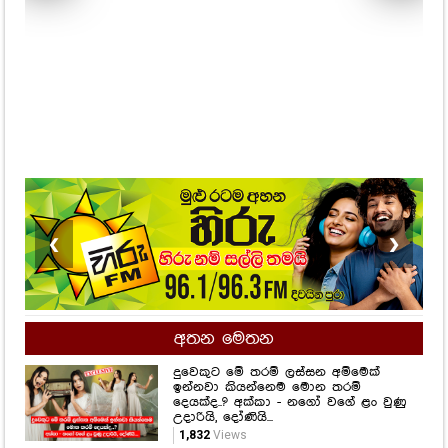
❮
❯
අතන මෙතන
දුවෙකුට මේ තරම් ලස්සන අම්මෙක්
ඉන්නවා කියන්නෙම මොන තරම්
දෙයක්ද..? අක්කා - නගෝ වගේ ළං වුණු
උදාරියි, දෝණියි...
1,832
Views