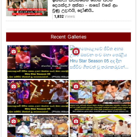
ඉන්නවා කියන්නෙම මොන තරම්
දෙයක්ද..? අක්කා - නගෝ වගේ ළං
වුණු උදාරියි, දෝණියි...
1,832
Views
Recent Galleries