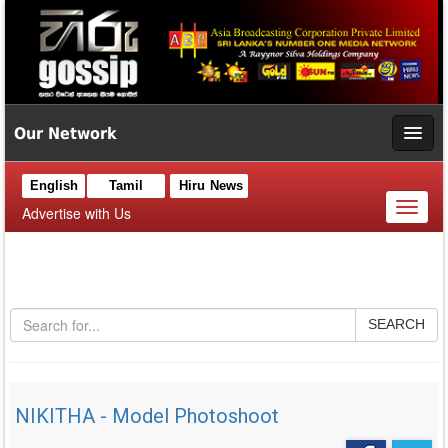
Our Network
English
Tamil
Hiru News
Toggl
Advertise with Us
naviga
SEARCH
NIKITHA - Model Photoshoot