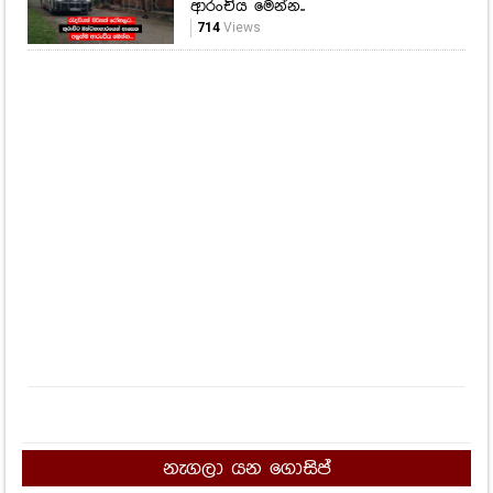
ආරංචිය මෙන්න..
714
Views
නැගලා යන ගොසිප්