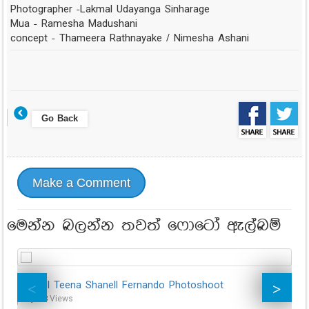
Photographer -Lakmal Udayanga Sinharage
Mua - Ramesha Madushani
concept - Thameera Rathnayake / Nimesha Ashani
Go Back
Make a Comment
මෙන්න බලන්න තවත් ෆොටෝ ඇල්බම්
Model Teena Shanell Fernando Photoshoot
Si
24,813
Views
13,