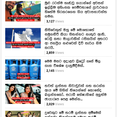
මුළු රටක්ම හැඬවූ ගයාන්ගේ අවසන්
ඉල්ලීම! අහිංසක පෙම්වතාගේ ප්‍රාර්ථනය
හිතේම හිරකරගෙන ගිය අවාසනාවන්ත
ගමන.
3,127
Views
කිසිවෙකුත් ඔහු මේ මොහොතේ
සමුගනීවි කියා සිතන්නට නැතුව ඇති..
ටෙලි කතා මාලාවකින් රසිකයින් අතරට
ආ ජනප්‍රිය නළුවෙක් දිවි සැරිය නිම
කරයි..
2,859
Views
මෙම මසට අදාළව ලිට්‍රෝ ගෑස් මිල
ගැන විශේෂ දැනුම්දීමක්..
2,145
Views
තවත් ලස්සන නිවාඩුවක් ගත කරන්න
ඇය මේ ගිහින් තියෙන්නේ කොහේද
බලන්නකෝ.. සරාගී හේෂානිගේ අලුත්ම
ඡායාරූප පෙළ මෙන්න....
2,029
Views
දුවෙකුට මේ තරම් ලස්සන අම්මෙක්