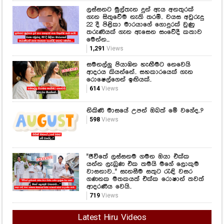
ලස්සනට මුල්තැන දුන් ඇය අනතුරක්
ගැන සිතුවේම නැති තරම්.. වයස අවුරුදු
22 දී පිළිකා මාරයාගේ ගොදුරක් වුණු
තරුණියක් ගැන ඇසෙන සංවේදී කතාව
මෙන්න...
1,291
Views
සමනල්ලු පියාඹන හැඟීමට නෙවෙයි
ආදරය කියන්නේ.. සහකාරයෙක් ගැන
රොෂෙල්ගෙන් ඉඟියක්..
614
Views
නිකිණි මාසයේ උපන් ඔබත් මේ වගේද..?
598
Views
"ජීවිතේ ලස්සනම ගමන ඔයා එක්ක
යන්න ලැබුණ එක තමයි මගේ ලොකුම
වාසනාව..." සැනසීම සතුට රැඳි වසර
ගණනක මතකයත් එක්ක රොෂාන් තවත්
ආදරණීය වෙයි..
719
Views
Latest Hiru Videos