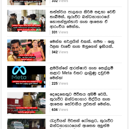
332
Views
තත්ත්වය පාලනය කිරීම සඳහා වෙඩි
තැබීමක්.. කුරුවිට බන්ධනාගාරයේ
නොසන්සුන්තාව ගැන ඇසෙන ඒ
ආරංචිය මෙන්න..
331
Views
මෙන්න සර්ප්‍රයිස් එකක්.. සජිත - ශනූ
ඊළඟ වැඩේ ගැන ඔහුගෙන් ඉඟියක්..
342
Views
ළමයින්ගේ ආරක්ෂාව ගැන සෙල්ලම්
කළාට Meta එකට ලැබුණු දඩුවම
මෙන්න!
225
Views
දෙදෙනෙකුට ජීවිතය අහිමි වෙයි..
කුරුවිට බන්ධනාගාර සිද්ධිය ගැන
ඇසෙන සෝචනීය පුවතක් මෙන්න..
634
Views
රැදවියන් පිරිසක් රෝහලට.. කුරුවිට
බන්ධනාගාරයෙන් ඇසෙන අලුත්ම