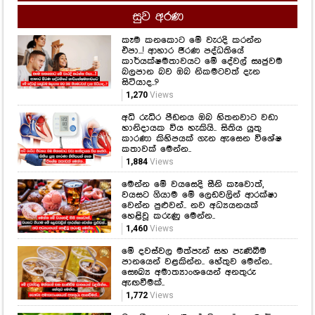
සුව අරණ
කෑම කනකොට මේ වැරදි කරන්න
එපා...! ආහාර ජීරණ පද්ධතියේ
කාර්යක්ෂමතාවයට මේ දේවල් සෘජුවම
බලපාන බව ඔබ නිකමටවත් දැන
සිටියාද..?
1,270
Views
අධි රුධිර පීඩනය ඔබ හිතනවාට වඩා
හානිදායක විය හැකියි.. සිතිය යුතු
කාරණා කිහිපයක් ගැන ඇසෙන විශේෂ
කතාවක් මෙන්න..
1,884
Views
මෙන්න මේ වයසෙදි සීනි කෑවොත්,
වයසට ගියාම මේ ලෙඩවලින් ආරක්ෂා
වෙන්න පුළුවන්.. නව අධ්‍යයනයක්
හෙළිවූ කරුණු මෙන්න..
1,460
Views
මේ දවස්වල මත්පැන් සහ පැණිබීම
පානයෙන් වළකින්න.. හේතුව මෙන්න..
සෞඛ්‍ය අමාත්‍යාංශයෙන් අනතුරු
ඇඟවීමක්..
1,772
Views