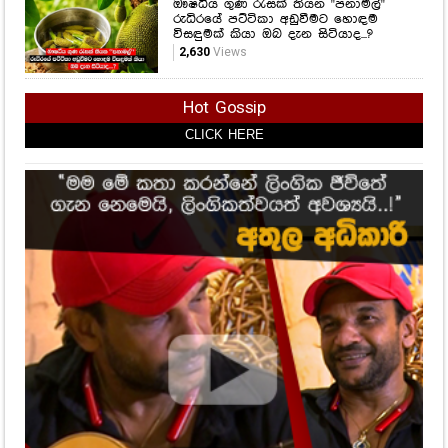
ඖෂධීය ගුණ රැසක් තියන "පනාමල්"
රුධිරයේ පට්ටිකා අඩුවීමට හොඳම
විසඳුමක් කියා ඔබ දැන සිටියාද...?
2,630
Views
Hot Gossip
CLICK HERE