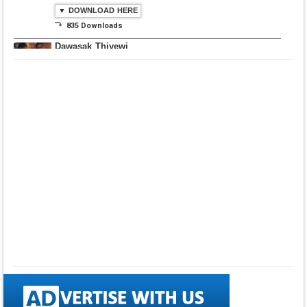
▼ DOWNLOAD HERE
⤵ 835 Downloads
Dawasak Thiyewi
Rana with AURA
▼ DOWNLOAD HERE
⤵ 586 Downloads
Lowama Ekalu Kala
Deshayak
Fredy Alex Silva
▼ DOWNLOAD HERE
⤵ 1,501 Downloads
Gedarata Wela Inna
Seeduwwa Sakura
▼ DOWNLOAD HERE
⤵ 1,309 Downloads
Hemin Sare Aa
Sulangak
Sanka Dineth
▼ DOWNLOAD HERE