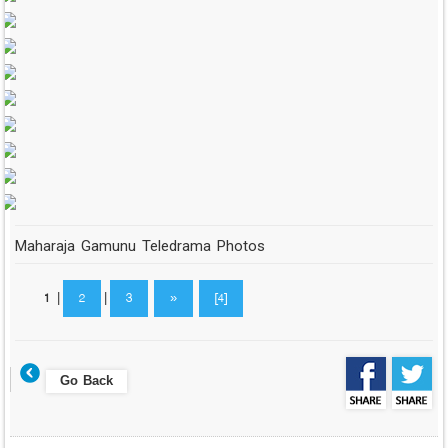
Maharaja Gamunu Teledrama Photos
1
|
2
|
3
»
[4]
Go Back