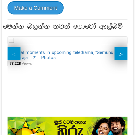
Make a Comment
මෙන්න බලන්න තවත් ෆොටෝ ඇල්බම්
Special moments in upcoming teledrama, "Gemunu
Th
Maharaja - 2" - Photos
[p
73,228
Views
32,