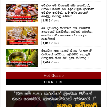
මෙන්න මේ වයසෙදි සීනි කෑවොත්,
වයසට ගියාම මේ ලෙඩවලින් ආරක්ෂා
වෙන්න පුළුවන්.. නව අධ්‍යයනයක්
හෙළිවූ කරුණු මෙන්න..
1,516
Views
මේ දවස්වල මත්පැන් සහ පැණිබීම
පානයෙන් වළකින්න.. හේතුව මෙන්න..
සෞඛ්‍ය අමාත්‍යාංශයෙන් අනතුරු
ඇඟවීමක්..
1,818
Views
ඖෂධීය ගුණ රැසක් තියන "පනාමල්"
රුධිරයේ පට්ටිකා අඩුවීමට හොඳම
විසඳුමක් කියා ඔබ දැන සිටියාද...?
2,667
Views
Hot Gossip
CLICK HERE