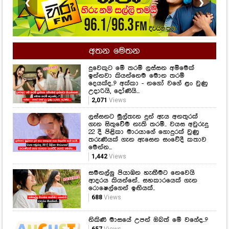
❮
❯
අතන මෙතන
දුවෙකුට මේ තරම් ලස්සන අම්මෙක්
ඉන්නවා කියන්නෙම මොන තරම්
දෙයක්ද..? අක්කා - නගෝ වගේ ළං වුණු
උදාරියි, දෝණියි...
2,071
Views
ලස්සනට මුල්තැන දුන් ඇය අනතුරක්
ගැන සිතුවේම නැති තරම්.. වයස අවුරුදු
22 දී පිළිකා මාරයාගේ ගොදුරක් වුණු
තරුණියක් ගැන ඇසෙන සංවේදී කතාව
මෙන්න...
1,442
Views
සමනල්ලු පියාඹන හැඟීමට නෙවෙයි
ආදරය කියන්නේ.. සහකාරයෙක් ගැන
රොෂෙල්ගෙන් ඉඟියක්..
688
Views
නිකිණි මාසයේ උපන් ඔබත් මේ වගේද..?