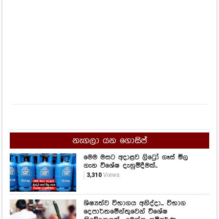
නැගලා යන ගොසිප්
මෙම මසට අදාළව ලිට්‍රෝ ගෑස් මිල
ගැන විශේෂ දැනුම්දීමක්..
3,310
Views
ශිෂ්‍යත්ව විභාගය අනිද්දා... විභාග
දෙපාර්තමේන්තුවෙන් විශේෂ