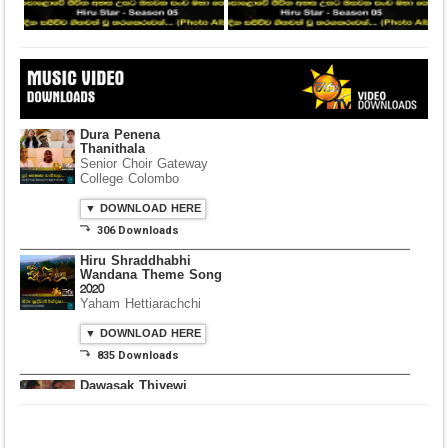
Dura Penena
Thanithala
Senior Choir Gateway
College Colombo
▼ DOWNLOAD HERE
⤵ 306 Downloads
Hiru Shraddhabhi
Wandana Theme Song
2020
Yaham Hettiarachchi
▼ DOWNLOAD HERE
⤵ 835 Downloads
Dawasak Thiyewi
Rana with AURA
▼ DOWNLOAD HERE