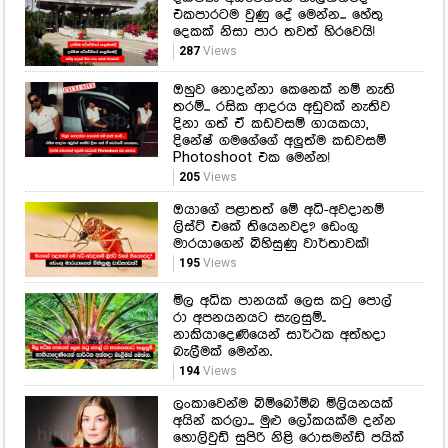
එකපාරටම වුණු දේ මෙන්න... හේතු
දෙකක් නිසා පාර තවත් හිරවෙයි!
287
Views
ඔහුව නොදන්නා කෙනෙක් නම් නැති
තරම්... රසික ආදරය අඩුවක් නැතිව
දිනා ගත් ඒ කඩවසම් ගායකයා,
දිනේෂ් ගමගේගේ අලුත්ම කඩවසම්
Photoshoot එක මෙන්න!
205
Views
ඔයාගේ පළාතත් මේ අධි-අවදානම්
ලිස්ට් එකේ තියෙනවද? ඩෙංගු
මාරයාගෙන් බිහිසුණු වාර්තාවක්!
195
Views
මිල අධික පානයක් ලෙස කටු පොල්
රා අපනයනයට සැලසුම්..
නාකියාදෙණියෙන් සාර්ථක අත්හදා
බැලීමක් මෙන්න.
194
Views
ලංකාවෙන්ම බිම්බෝම්බ මිලියනයක්
අයින් කරලා... මුළු ලෝකයක්ම දන්න
හොලිවුඩ් සුපිරි නිළි රොසමන්ඩ් පයික්