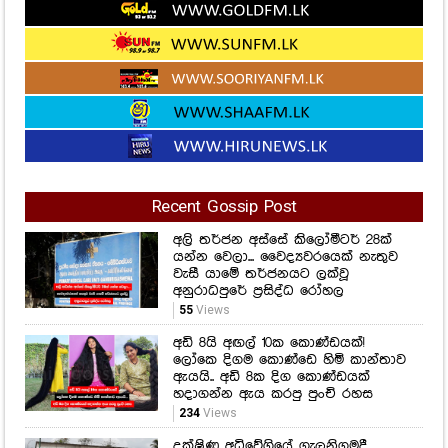
Recent Gossip Post
අලි තර්ජන අස්සේ කිලෝමීටර් 28ක්
යන්න වෙලා... වෛද්‍යවරයෙක් නැතුව
වැසී යාමේ තර්ජනයට ලක්වූ
අනුරාධපුරේ ප්‍රසිද්ධ රෝහල
55
Views
අඩි 8යි අඟල් 10ක කොණ්ඩයක්!
ලෝකෙ දිගම කොණ්ඩෙ හිමි කාන්තාව
ඇයයි.. අඩි 8ක දිග කොණ්ඩයක්
හදාගන්න ඇය කරපු පුංචි රහස
234
Views
දක්ෂිණ අධිවේගියේ ගැලනිගමදී