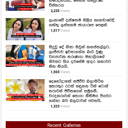
නිවේදනයක්... මෙන්න සම්පූර්ණ
විස්තරය
2,225
Views
ලංකාවේ දක්ෂතම නිළිය කැනඩාවෙදි
ගත්තු ලස්සනම ඡායාරූප පෙළක්.
1,517
Views
සිදුවූ දේ නිසා ඔවුන් කනස්සල්ලට..
ලැජ්ජාව ඉවසාගන්න බැරි වුණු
ව්‍යාපාරික තරුණයා මනාලියගේ
නිවසට ගිය දවසේම ආදර කතාවට
තිත තියයි..
1,503
Views
දෙනෝදාහක් සජීවීව බලාසිටින
අතරතුර රටක් හඳුනන ටික් ටොක්
තරුවක් ජීවිතයෙන් සමුගනී..
වරදකරුවන් සොයා නීතිමය පියවර
ගන්නා බව බලධාරීන් පවසයි..
1,323
Views
Recent Galleries