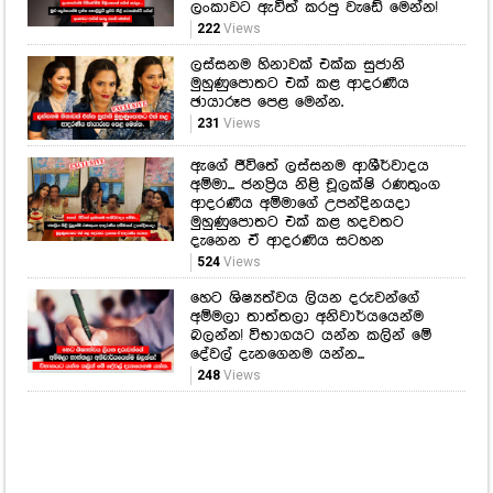
ලංකාවට ඇවිත් කරපු වැඩේ මෙන්න!
222
Views
ලස්සනම හිනාවක් එක්ක සුජානි
මුහුණුපොතට එක් කළ ආදරණීය
ඡායාරූප පෙළ මෙන්න.
231
Views
ඇගේ ජීවිතේ ලස්සනම ආශීර්වාදය
අම්මා... ජනප්‍රිය නිළි චූලක්ෂි රණතුංග
ආදරණීය අම්මාගේ උපන්දිනයදා
මුහුණුපොතට එක් කළ හදවතට
දැනෙන ඒ ආදරණිය සටහන
524
Views
හෙට ශිෂ්‍යත්වය ලියන දරුවන්ගේ
අම්මලා තාත්තලා අනිවාර්යයෙන්ම
බලන්න! විභාගයට යන්න කලින් මේ
දේවල් දැනගෙනම යන්න...
248
Views