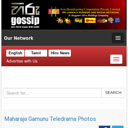
Our Network
English
Tamil
Hiru News
Toggl
Advertise with Us
naviga
SEARCH
Maharaja Gamunu Teledrama Photos