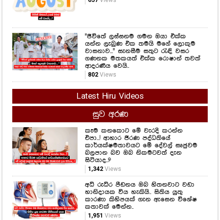
657
Views
"ජීවිතේ ලස්සනම ගමන ඔයා එක්ක
යන්න ලැබුණ එක තමයි මගේ ලොකුම
වාසනාව..." සැනසීම සතුට රැඳි වසර
ගණනක මතකයත් එක්ක රොෂාන් තවත්
ආදරණීය වෙයි..
802
Views
Latest Hiru Videos
සුව අරණ
කෑම කනකොට මේ වැරදි කරන්න
එපා...! ආහාර ජීරණ පද්ධතියේ
කාර්යක්ෂමතාවයට මේ දේවල් සෘජුවම
බලපාන බව ඔබ නිකමටවත් දැන
සිටියාද..?
1,342
Views
අධි රුධිර පීඩනය ඔබ හිතනවාට වඩා
හානිදායක විය හැකියි.. සිතිය යුතු
කාරණා කිහිපයක් ගැන ඇසෙන විශේෂ
කතාවක් මෙන්න..
1,951
Views